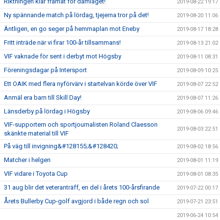
Riktningen klar framåt för damlaget!
2019-08-22 19:17
Ny spännande match på lördag, tjejerna tror på det!
2019-08-20 11:06
Äntligen, en go seger på hemmaplan mot Eneby
2019-08-17 18:28
Fritt inträde när vi firar 100-år tillsammans!
2019-08-13 21:02
VIF vaknade för sent i derbyt mot Högsby
2019-08-11 08:31
Föreningsdagar på Intersport
2019-08-09 10:25
Ett OAIK med flera nyförvärv i startelvan körde över VIF
2019-08-07 22:52
Anmäl era barn till Skill Day!
2019-08-07 11:26
Länsderby på lördag i Högsby
2019-08-06 09:46
VIF-supportern och sportjournalisten Roland Claesson
2019-08-03 22:51
skänkte material till VIF
På väg till invigning&#128155;&#128420;
2019-08-02 18:56
Matcher i helgen
2019-08-01 11:19
VIF vidare i Toyota Cup
2019-08-01 08:35
31 aug blir det veteranträff, en del i årets 100-årsfirande
2019-07-22 00:17
Årets Bullerby Cup-golf avgjord i både regn och sol
2019-07-21 23:51
2019-06-24 10:54