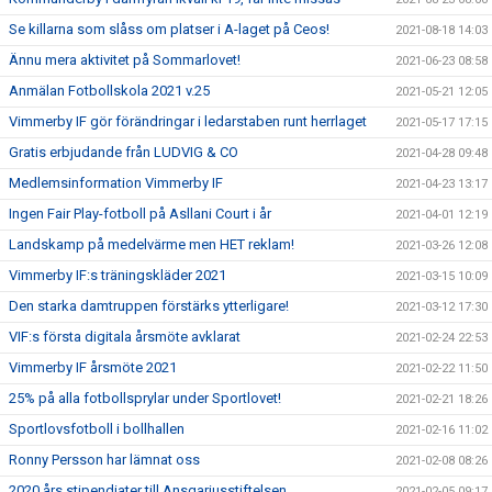
Se killarna som slåss om platser i A-laget på Ceos!
2021-08-18 14:03
Ännu mera aktivitet på Sommarlovet!
2021-06-23 08:58
Anmälan Fotbollskola 2021 v.25
2021-05-21 12:05
Vimmerby IF gör förändringar i ledarstaben runt herrlaget
2021-05-17 17:15
Gratis erbjudande från LUDVIG & CO
2021-04-28 09:48
Medlemsinformation Vimmerby IF
2021-04-23 13:17
Ingen Fair Play-fotboll på Asllani Court i år
2021-04-01 12:19
Landskamp på medelvärme men HET reklam!
2021-03-26 12:08
Vimmerby IF:s träningskläder 2021
2021-03-15 10:09
Den starka damtruppen förstärks ytterligare!
2021-03-12 17:30
VIF:s första digitala årsmöte avklarat
2021-02-24 22:53
Vimmerby IF årsmöte 2021
2021-02-22 11:50
25% på alla fotbollsprylar under Sportlovet!
2021-02-21 18:26
Sportlovsfotboll i bollhallen
2021-02-16 11:02
Ronny Persson har lämnat oss
2021-02-08 08:26
2020 års stipendiater till Ansgariusstiftelsen
2021-02-05 09:17