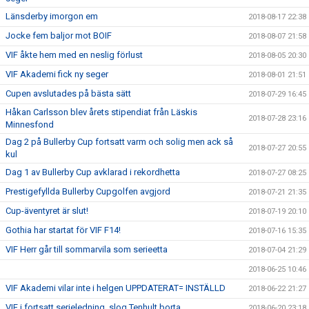
Länsderby imorgon em
2018-08-17 22:38
Jocke fem baljor mot BOIF
2018-08-07 21:58
VIF åkte hem med en neslig förlust
2018-08-05 20:30
VIF Akademi fick ny seger
2018-08-01 21:51
Cupen avslutades på bästa sätt
2018-07-29 16:45
Håkan Carlsson blev årets stipendiat från Läskis
2018-07-28 23:16
Minnesfond
Dag 2 på Bullerby Cup fortsatt varm och solig men ack så
2018-07-27 20:55
kul
Dag 1 av Bullerby Cup avklarad i rekordhetta
2018-07-27 08:25
Prestigefyllda Bullerby Cupgolfen avgjord
2018-07-21 21:35
Cup-äventyret är slut!
2018-07-19 20:10
Gothia har startat för VIF F14!
2018-07-16 15:35
VIF Herr går till sommarvila som serieetta
2018-07-04 21:29
2018-06-25 10:46
VIF Akademi vilar inte i helgen UPPDATERAT= INSTÄLLD
2018-06-22 21:27
VIF i fortsatt serieledning, slog Tenhult borta
2018-06-20 23:18