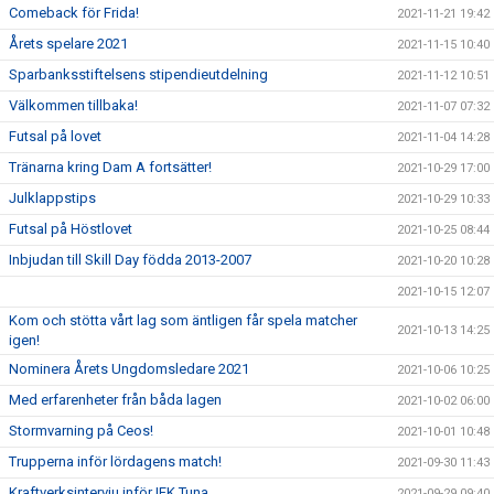
Comeback för Frida!
2021-11-21 19:42
Årets spelare 2021
2021-11-15 10:40
Sparbanksstiftelsens stipendieutdelning
2021-11-12 10:51
Välkommen tillbaka!
2021-11-07 07:32
Futsal på lovet
2021-11-04 14:28
Tränarna kring Dam A fortsätter!
2021-10-29 17:00
Julklappstips
2021-10-29 10:33
Futsal på Höstlovet
2021-10-25 08:44
Inbjudan till Skill Day födda 2013-2007
2021-10-20 10:28
2021-10-15 12:07
Kom och stötta vårt lag som äntligen får spela matcher
2021-10-13 14:25
igen!
Nominera Årets Ungdomsledare 2021
2021-10-06 10:25
Med erfarenheter från båda lagen
2021-10-02 06:00
Stormvarning på Ceos!
2021-10-01 10:48
Trupperna inför lördagens match!
2021-09-30 11:43
Kraftverksintervju inför IFK Tuna
2021-09-29 09:40