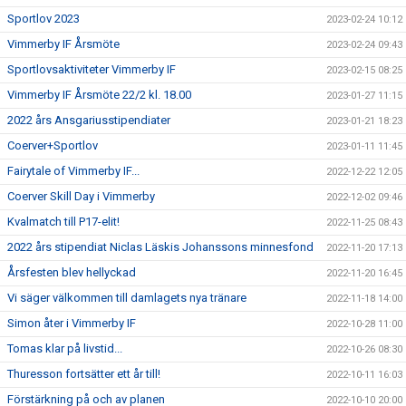
Sportlov 2023
2023-02-24 10:12
Vimmerby IF Årsmöte
2023-02-24 09:43
Sportlovsaktiviteter Vimmerby IF
2023-02-15 08:25
Vimmerby IF Årsmöte 22/2 kl. 18.00
2023-01-27 11:15
2022 års Ansgariusstipendiater
2023-01-21 18:23
Coerver+Sportlov
2023-01-11 11:45
Fairytale of Vimmerby IF...
2022-12-22 12:05
Coerver Skill Day i Vimmerby
2022-12-02 09:46
Kvalmatch till P17-elit!
2022-11-25 08:43
2022 års stipendiat Niclas Läskis Johanssons minnesfond
2022-11-20 17:13
Årsfesten blev hellyckad
2022-11-20 16:45
Vi säger välkommen till damlagets nya tränare
2022-11-18 14:00
Simon åter i Vimmerby IF
2022-10-28 11:00
Tomas klar på livstid...
2022-10-26 08:30
Thuresson fortsätter ett år till!
2022-10-11 16:03
Förstärkning på och av planen
2022-10-10 20:00