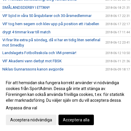
SMÅLANDSDERBY I ETTAN!!
2018-06-18 21:31
VIF bjöd in våra 50 årsjubilarer och 30-årsmedlemmar
2018-06-17 22:31
VIF tog hem segern och klev upp på position ett i tabellen
2018-06-17 22:17
drygt 4 timmar kvar till match
2018-06-17 11:44
Vi firar lite extra på söndag, då vi har en tidig liten seriefinal
2018-06-12 23:41
mot Smedby
Landslagets Fotbollsskola och VM-premiär!
2018-06-12 10:50
VIF Akademi vann derbyt mot FBSK
2018-06-11 21:36
Niklas Gunnarssons kanon avgjorde
2018-06-09 18:17
Bernt Lindgren har lämnat jordelivet
2018-06-07 12:48
För att hemsidan ska fungera korrekt använder vi nödvändiga
J18 slog Högsby borta med 0-6
2018-06-06 21:02
cookies från SportAdmin. Dessa går inte att stänga av.
Alicia Strand har fått sin dom.
Föreningen kan också använda frivilliga cookies, t.ex. för statistik
2018-06-05 22:46
eller marknadsföring. Du väljer själv om du vill acceptera dessa.
Nässjö avgjorde i förlängningen
2018-05-30 22:13
Anpassa dina val
Sista veckan med FotbollsAkademi
2018-05-29 15:33
Herr hade inga problem med Grebo
2018-05-26 16:37
Acceptera nödvändiga
Acceptera alla
VIF Akademi vann enkelt
2018-05-23 22:47