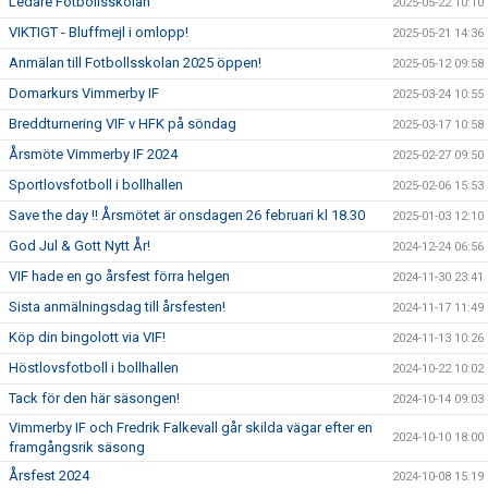
Ledare Fotbollsskolan
2025-05-22 10:10
VIKTIGT - Bluffmejl i omlopp!
2025-05-21 14:36
Anmälan till Fotbollsskolan 2025 öppen!
2025-05-12 09:58
Domarkurs Vimmerby IF
2025-03-24 10:55
Breddturnering VIF v HFK på söndag
2025-03-17 10:58
Årsmöte Vimmerby IF 2024
2025-02-27 09:50
Sportlovsfotboll i bollhallen
2025-02-06 15:53
Save the day !! Årsmötet är onsdagen 26 februari kl 18.30
2025-01-03 12:10
God Jul & Gott Nytt År!
2024-12-24 06:56
VIF hade en go årsfest förra helgen
2024-11-30 23:41
Sista anmälningsdag till årsfesten!
2024-11-17 11:49
Köp din bingolott via VIF!
2024-11-13 10:26
Höstlovsfotboll i bollhallen
2024-10-22 10:02
Tack för den här säsongen!
2024-10-14 09:03
Vimmerby IF och Fredrik Falkevall går skilda vägar efter en
2024-10-10 18:00
framgångsrik säsong
Årsfest 2024
2024-10-08 15:19