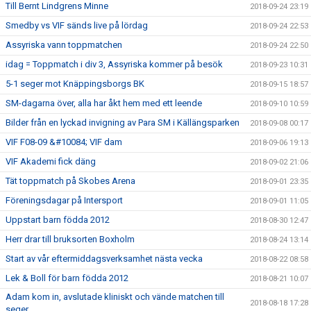
Till Bernt Lindgrens Minne
2018-09-24 23:19
Smedby vs VIF sänds live på lördag
2018-09-24 22:53
Assyriska vann toppmatchen
2018-09-24 22:50
idag = Toppmatch i div 3, Assyriska kommer på besök
2018-09-23 10:31
5-1 seger mot Knäppingsborgs BK
2018-09-15 18:57
SM-dagarna över, alla har åkt hem med ett leende
2018-09-10 10:59
Bilder från en lyckad invigning av Para SM i Källängsparken
2018-09-08 00:17
VIF F08-09 &#10084; VIF dam
2018-09-06 19:13
VIF Akademi fick däng
2018-09-02 21:06
Tät toppmatch på Skobes Arena
2018-09-01 23:35
Föreningsdagar på Intersport
2018-09-01 11:05
Uppstart barn födda 2012
2018-08-30 12:47
Herr drar till bruksorten Boxholm
2018-08-24 13:14
Start av vår eftermiddagsverksamhet nästa vecka
2018-08-22 08:58
Lek & Boll för barn födda 2012
2018-08-21 10:07
Adam kom in, avslutade kliniskt och vände matchen till
2018-08-18 17:28
seger