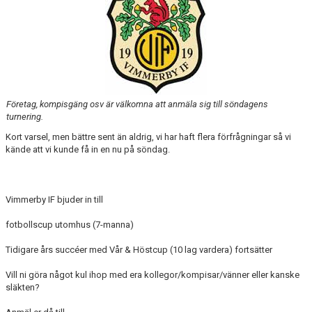
BARN & UNGDOMSVERKSAMHET
STÖTTA VIF
KONTAKT / BOKNING
Företag, kompisgäng osv är välkomna att anmäla sig till söndagens
turnering.
Kort varsel, men bättre sent än aldrig, vi har haft flera förfrågningar så vi
kände att vi kunde få in en nu på söndag.
Vimmerby IF bjuder in till
fotbollscup utomhus (7-manna)
Tidigare års succéer med Vår & Höstcup (10 lag vardera) fortsätter
Vill ni göra något kul ihop med era kollegor/kompisar/vänner eller kanske
släkten?