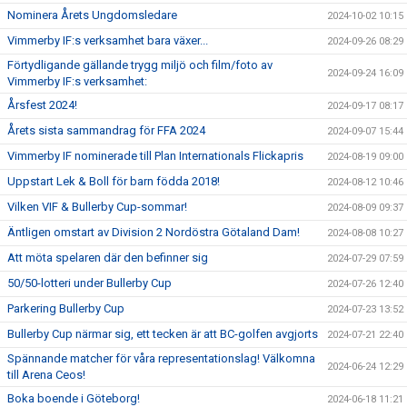
Nominera Årets Ungdomsledare
2024-10-02 10:15
Vimmerby IF:s verksamhet bara växer...
2024-09-26 08:29
Förtydligande gällande trygg miljö och film/foto av
2024-09-24 16:09
Vimmerby IF:s verksamhet:
Årsfest 2024!
2024-09-17 08:17
Årets sista sammandrag för FFA 2024
2024-09-07 15:44
Vimmerby IF nominerade till Plan Internationals Flickapris
2024-08-19 09:00
Uppstart Lek & Boll för barn födda 2018!
2024-08-12 10:46
Vilken VIF & Bullerby Cup-sommar!
2024-08-09 09:37
Äntligen omstart av Division 2 Nordöstra Götaland Dam!
2024-08-08 10:27
Att möta spelaren där den befinner sig
2024-07-29 07:59
50/50-lotteri under Bullerby Cup
2024-07-26 12:40
Parkering Bullerby Cup
2024-07-23 13:52
Bullerby Cup närmar sig, ett tecken är att BC-golfen avgjorts
2024-07-21 22:40
Spännande matcher för våra representationslag! Välkomna
2024-06-24 12:29
till Arena Ceos!
Boka boende i Göteborg!
2024-06-18 11:21