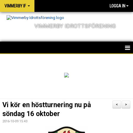
VIMMERBY IF
LOGGA IN
VIMMERBY IDROTTSFÖRENING
HEM
KALENDER
NYHETER
MATCHER
Vi kör en höstturnering nu på
<
>
OM FÖRENINGEN
söndag 16 oktober
2016-10-09 15:43
SOCIALA ANSVAR