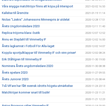
Våra snygga matchtröjor finns att köpa på Intersport
2021-02-02 16:50
Kallelse till årsmöte
2021-01-19 11:14
Niclas "Läskis" Johanssons Minnespris är utdelat
2020-12-28 17:51
Årets Ungdomsledare 2020
2020-12-11 11:40
Replica-tröjorna klara i butik
2020-12-07 12:52
Ännu en Stejdahl till Vimmerby IF
2020-12-02 16:00
Årets lagkamrat i Fotboll För Alla-laget
2020-12-02 14:07
Koppla sportjulklappar till Vimmerby IF och vinn priser!
2020-12-02 08:24
Erik Ståhlgren till Vimmerby IF
2020-11-30 19:00
Nominera Årets ungdomsledare 2020
2020-11-30 08:38
Årets spelare 2020
2020-11-27 09:55
Årets Juniorer 2020
2020-11-25 08:44
Två VIFare har fått svensk idrotts högsta utmärkelse
2020-11-24 23:13
Matchtröjan kommer snart till butik!
2020-11-23 11:21
2020-11-21 12:23
Anton Brorsson väljer Vimmerby IF
2020-11-19 20:00