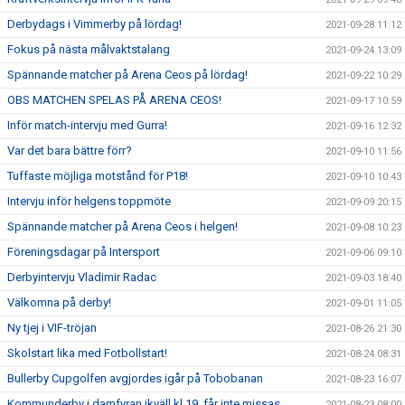
Derbydags i Vimmerby på lördag!
2021-09-28 11:12
Fokus på nästa målvaktstalang
2021-09-24 13:09
Spännande matcher på Arena Ceos på lördag!
2021-09-22 10:29
OBS MATCHEN SPELAS PÅ ARENA CEOS!
2021-09-17 10:59
Inför match-intervju med Gurra!
2021-09-16 12:32
Var det bara bättre förr?
2021-09-10 11:56
Tuffaste möjliga motstånd för P18!
2021-09-10 10:43
Intervju inför helgens toppmöte
2021-09-09 20:15
Spännande matcher på Arena Ceos i helgen!
2021-09-08 10:23
Föreningsdagar på Intersport
2021-09-06 09:10
Derbyintervju Vladimir Radac
2021-09-03 18:40
Välkomna på derby!
2021-09-01 11:05
Ny tjej i VIF-tröjan
2021-08-26 21:30
Skolstart lika med Fotbollstart!
2021-08-24 08:31
Bullerby Cupgolfen avgjordes igår på Tobobanan
2021-08-23 16:07
Kommunderby i damfyran ikväll kl 19, får inte missas
2021-08-23 08:00