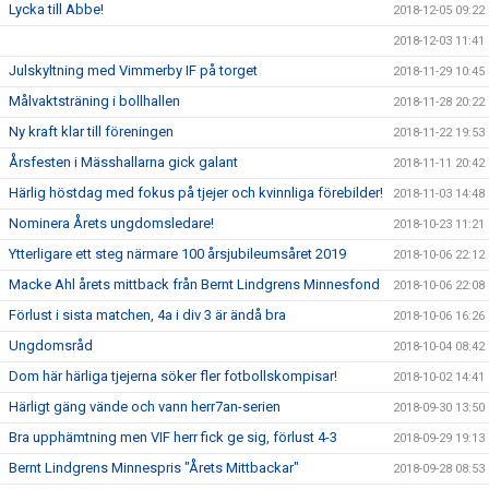
Lycka till Abbe!
2018-12-05 09:22
2018-12-03 11:41
Julskyltning med Vimmerby IF på torget
2018-11-29 10:45
Målvaktsträning i bollhallen
2018-11-28 20:22
Ny kraft klar till föreningen
2018-11-22 19:53
Årsfesten i Mässhallarna gick galant
2018-11-11 20:42
Härlig höstdag med fokus på tjejer och kvinnliga förebilder!
2018-11-03 14:48
Nominera Årets ungdomsledare!
2018-10-23 11:21
Ytterligare ett steg närmare 100 årsjubileumsåret 2019
2018-10-06 22:12
Macke Ahl årets mittback från Bernt Lindgrens Minnesfond
2018-10-06 22:08
Förlust i sista matchen, 4a i div 3 är ändå bra
2018-10-06 16:26
Ungdomsråd
2018-10-04 08:42
Dom här härliga tjejerna söker fler fotbollskompisar!
2018-10-02 14:41
Härligt gäng vände och vann herr7an-serien
2018-09-30 13:50
Bra upphämtning men VIF herr fick ge sig, förlust 4-3
2018-09-29 19:13
Bernt Lindgrens Minnespris "Årets Mittbackar"
2018-09-28 08:53