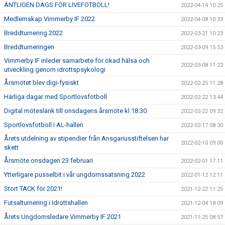
ÄNTLIGEN DAGS FÖR LIVEFOTBOLL!
2022-04-14 10:25
Medlemskap Vimmerby IF 2022
2022-04-08 10:33
Breddturnering 2022
2022-03-21 10:23
Breddturneringen
2022-03-09 15:53
Vimmerby IF inleder samarbete för ökad hälsa och
2022-03-08 11:22
utveckling genom idrottspsykologi
Årsmötet blev digi-fysiskt
2022-02-25 11:28
Härliga dagar med Sportlovsfotboll
2022-02-22 13:44
Digital möteslänk till onsdagens årsmöte kl 18.30
2022-02-22 09:32
Sportlovsfotboll i AL-hallen
2022-02-17 08:30
Årets utdelning av stipendier från Ansgariusstiftelsen har
2022-02-10 09:00
skett
Årsmöte onsdagen 23 februari
2022-02-01 17:11
Ytterligare pusselbit i vår ungdomssatsning 2022
2022-01-12 12:11
Stort TACK för 2021!
2021-12-22 11:25
Futsalturnering i Idrottshallen
2021-12-04 18:09
Årets Ungdomsledare Vimmerby IF 2021
2021-11-25 08:57