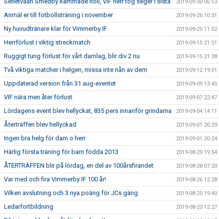
Serietvåan Smedby kammade noll, VIF herr tog seger i sista
2019-09-30 06:53
Anmäl er till fotbollsträning i november
2019-09-26 10:31
Ny huvudtränare klar för Vimmerby IF
2019-09-25 11:02
Herrförlust i viktig streckmatch
2019-09-15 21:51
Ruggigt tung förlust för vårt damlag, blir div 2 nu
2019-09-15 21:38
Två viktiga matcher i helgen, missa inte nån av dem
2019-09-12 19:01
Uppdaterad version från 31 aug-eventet
2019-09-09 13:45
VIF nära men åter förlust
2019-09-07 22:47
Lördagens event blev hellyckat, 835 pers innanför grindarna
2019-09-04 14:11
Återträffen blev hellyckad
2019-09-01 20:29
Ingen bra helg för dam o herr
2019-09-01 20:24
Härlig första träning för barn födda 2013
2019-08-29 19:54
ÅTERTRÄFFEN blir på lördag, en del av 100årsfirandet
2019-08-28 07:20
Var med och fira Vimmerby IF 100 år!
2019-08-26 12:28
Vilken avslutning och 3 nya poäng för JCs gäng
2019-08-25 19:40
Ledarfortbildning
2019-08-23 12:27