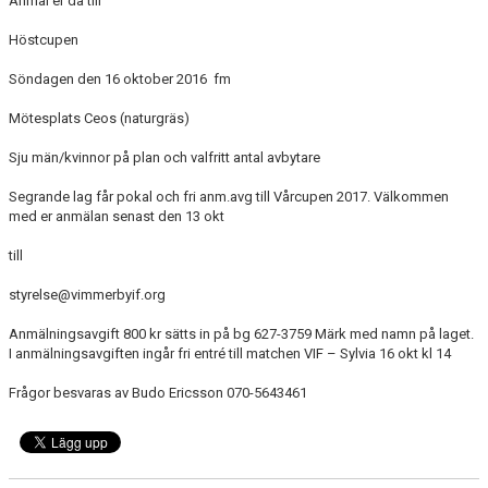
Anmäl er då till
Höstcupen
Söndagen den 16 oktober 2016 fm
Mötesplats Ceos (naturgräs)
Sju män/kvinnor på plan och valfritt antal avbytare
Segrande lag får pokal och fri anm.avg till Vårcupen 2017. Välkommen
med er anmälan senast den 13 okt
till
styrelse@vimmerbyif.org
Anmälningsavgift 800 kr sätts in på bg 627-3759 Märk med namn på laget.
I anmälningsavgiften ingår fri entré till matchen VIF – Sylvia 16 okt kl 14
Frågor besvaras av Budo Ericsson 070-5643461