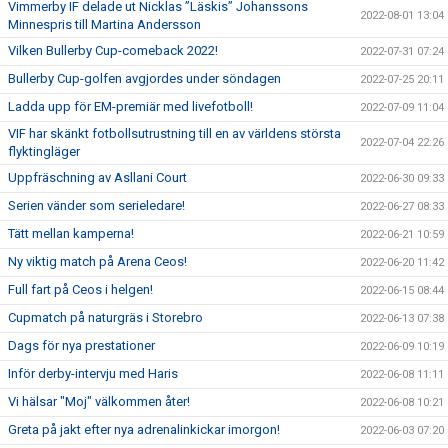
Vimmerby IF delade ut Nicklas ”Läskis” Johanssons
2022-08-01 13:04
Minnespris till Martina Andersson
Vilken Bullerby Cup-comeback 2022!
2022-07-31 07:24
Bullerby Cup-golfen avgjordes under söndagen
2022-07-25 20:11
Ladda upp för EM-premiär med livefotboll!
2022-07-09 11:04
VIF har skänkt fotbollsutrustning till en av världens största
2022-07-04 22:26
flyktingläger
Uppfräschning av Asllani Court
2022-06-30 09:33
Serien vänder som serieledare!
2022-06-27 08:33
Tätt mellan kamperna!
2022-06-21 10:59
Ny viktig match på Arena Ceos!
2022-06-20 11:42
Full fart på Ceos i helgen!
2022-06-15 08:44
Cupmatch på naturgräs i Storebro
2022-06-13 07:38
Dags för nya prestationer
2022-06-09 10:19
Inför derby-intervju med Haris
2022-06-08 11:11
Vi hälsar "Moj" välkommen åter!
2022-06-08 10:21
Greta på jakt efter nya adrenalinkickar imorgon!
2022-06-03 07:20