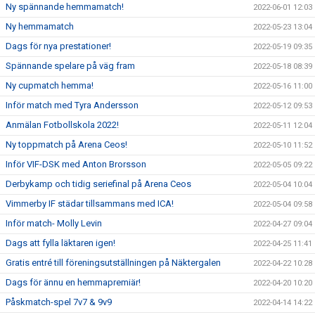
Ny spännande hemmamatch!
2022-06-01 12:03
Ny hemmamatch
2022-05-23 13:04
Dags för nya prestationer!
2022-05-19 09:35
Spännande spelare på väg fram
2022-05-18 08:39
Ny cupmatch hemma!
2022-05-16 11:00
Inför match med Tyra Andersson
2022-05-12 09:53
Anmälan Fotbollskola 2022!
2022-05-11 12:04
Ny toppmatch på Arena Ceos!
2022-05-10 11:52
Inför VIF-DSK med Anton Brorsson
2022-05-05 09:22
Derbykamp och tidig seriefinal på Arena Ceos
2022-05-04 10:04
Vimmerby IF städar tillsammans med ICA!
2022-05-04 09:58
Inför match- Molly Levin
2022-04-27 09:04
Dags att fylla läktaren igen!
2022-04-25 11:41
Gratis entré till föreningsutställningen på Näktergalen
2022-04-22 10:28
Dags för ännu en hemmapremiär!
2022-04-20 10:20
Påskmatch-spel 7v7 & 9v9
2022-04-14 14:22