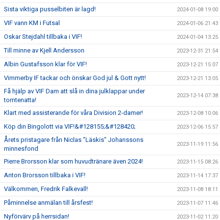
Sista viktiga pusselbiten är lagd!
2024-01-08 19:00
VIF vann KM i Futsal
2024-01-06 21:43
Oskar Stejdahl tillbaka i VIF!
2024-01-04 13:25
Till minne av Kjell Andersson
2023-12-31 21:54
Albin Gustafsson klar för VIF!
2023-12-21 15:07
Vimmerby IF tackar och önskar God jul & Gott nytt!
2023-12-21 13:05
Få hjälp av VIF Dam att slå in dina julklappar under
2023-12-14 07:38
tomtenatta!
Klart med assisterande för våra Division 2-damer!
2023-12-08 10:06
Köp din Bingolott via VIF!&#128155;&#128420;
2023-12-06 15:57
Årets pristagare från Niclas "Läskis" Johanssons
2023-11-19 11:56
minnesfond
Pierre Brorsson klar som huvudtränare även 2024!
2023-11-15 08:26
Anton Brorsson tillbaka i VIF!
2023-11-14 17:37
Välkommen, Fredrik Falkevall!
2023-11-08 18:11
Påminnelse anmälan till årsfest!
2023-11-07 11:46
Nyförvärv på herrsidan!
2023-11-02 11:20