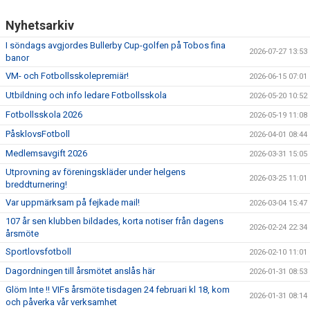
Nyhetsarkiv
I söndags avgjordes Bullerby Cup-golfen på Tobos fina
2026-07-27 13:53
banor
VM- och Fotbollsskolepremiär!
2026-06-15 07:01
Utbildning och info ledare Fotbollsskola
2026-05-20 10:52
Fotbollsskola 2026
2026-05-19 11:08
PåsklovsFotboll
2026-04-01 08:44
Medlemsavgift 2026
2026-03-31 15:05
Utprovning av föreningskläder under helgens
2026-03-25 11:01
breddturnering!
Var uppmärksam på fejkade mail!
2026-03-04 15:47
107 år sen klubben bildades, korta notiser från dagens
2026-02-24 22:34
årsmöte
Sportlovsfotboll
2026-02-10 11:01
Dagordningen till årsmötet anslås här
2026-01-31 08:53
Glöm Inte !! VIFs årsmöte tisdagen 24 februari kl 18, kom
2026-01-31 08:14
och påverka vår verksamhet