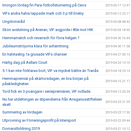
Imorgon lördag fin Para-fotbollsturnering på Ceos
2019-05-17 12:47
VIFs andra halva tappade mark och 3 p till Eneby
2019-05-12 22:17
Ungdomsråd
2019-05-08 08:42
Skön avslutning på Arenan, VIF avgjorde i 80e mot HIK
2019-05-04 18:40
Hemmamatch och revansch för förra helgen ?
2019-04-30 16:44
Jubileumströjorna klara för avhämtning
2019-04-30 11:58
En halvtaskig 1a grusade VIFs chanser
2019-04-27 00:13
Härlig dag på Asllani Court
2019-04-24 13:10
5-1 kan inte förklaras bort, VIF va mycket bättre än Tranås
2019-04-18 23:14
Hemmapremiär på skärtorsdagen, en bra början på
2019-04-15 21:17
påskledigheten
Tord fick en 3 poängare i seriepremiären, VIF nollade.
2019-04-13 20:24
Nu har utdelningen av stipendierna från Ansgariusstiftelsen
2019-03-23 21:59
skett
Summering av lördagen
2019-03-23 17:50
Utprovning av Förreningsprofil på Intersport
2019-03-22 09:44
Domarutbildning 2019
2019-03-21 10:12