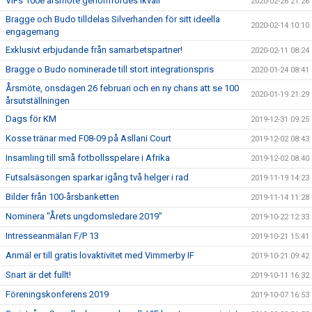
VIFs 100e årsmöte genomfördes ikväll
2020-02-26 21:26
Bragge och Budo tilldelas Silverhanden för sitt ideella
2020-02-14 10:10
engagemang
Exklusivt erbjudande från samarbetspartner!
2020-02-11 08:24
Bragge o Budo nominerade till stort integrationspris
2020-01-24 08:41
Årsmöte, onsdagen 26 februari och en ny chans att se 100
2020-01-19 21:29
årsutställningen
Dags för KM
2019-12-31 09:25
Kosse tränar med F08-09 på Asllani Court
2019-12-02 08:43
Insamling till små fotbollsspelare i Afrika
2019-12-02 08:40
Futsalsäsongen sparkar igång två helger i rad
2019-11-19 14:23
Bilder från 100-årsbanketten
2019-11-14 11:28
Nominera "Årets ungdomsledare 2019"
2019-10-22 12:33
Intresseanmälan F/P 13
2019-10-21 15:41
Anmäl er till gratis lovaktivitet med Vimmerby IF
2019-10-21 09:42
Snart är det fullt!
2019-10-11 16:32
Föreningskonferens 2019
2019-10-07 16:53