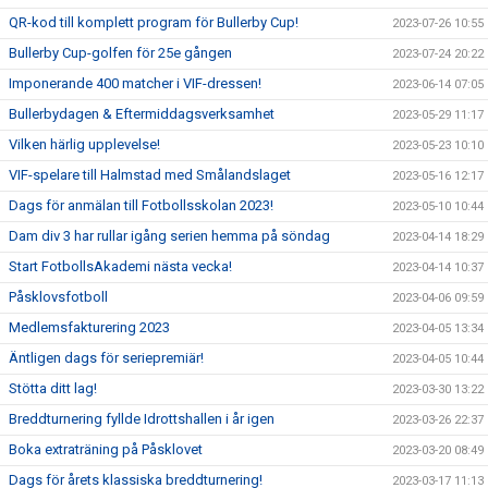
QR-kod till komplett program för Bullerby Cup!
2023-07-26 10:55
Bullerby Cup-golfen för 25e gången
2023-07-24 20:22
Imponerande 400 matcher i VIF-dressen!
2023-06-14 07:05
Bullerbydagen & Eftermiddagsverksamhet
2023-05-29 11:17
Vilken härlig upplevelse!
2023-05-23 10:10
VIF-spelare till Halmstad med Smålandslaget
2023-05-16 12:17
Dags för anmälan till Fotbollsskolan 2023!
2023-05-10 10:44
Dam div 3 har rullar igång serien hemma på söndag
2023-04-14 18:29
Start FotbollsAkademi nästa vecka!
2023-04-14 10:37
Påsklovsfotboll
2023-04-06 09:59
Medlemsfakturering 2023
2023-04-05 13:34
Äntligen dags för seriepremiär!
2023-04-05 10:44
Stötta ditt lag!
2023-03-30 13:22
Breddturnering fyllde Idrottshallen i år igen
2023-03-26 22:37
Boka extraträning på Påsklovet
2023-03-20 08:49
Dags för årets klassiska breddturnering!
2023-03-17 11:13