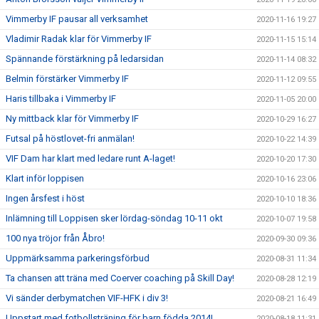
Vimmerby IF pausar all verksamhet
2020-11-16 19:27
Vladimir Radak klar för Vimmerby IF
2020-11-15 15:14
Spännande förstärkning på ledarsidan
2020-11-14 08:32
Belmin förstärker Vimmerby IF
2020-11-12 09:55
Haris tillbaka i Vimmerby IF
2020-11-05 20:00
Ny mittback klar för Vimmerby IF
2020-10-29 16:27
Futsal på höstlovet-fri anmälan!
2020-10-22 14:39
VIF Dam har klart med ledare runt A-laget!
2020-10-20 17:30
Klart inför loppisen
2020-10-16 23:06
Ingen årsfest i höst
2020-10-10 18:36
Inlämning till Loppisen sker lördag-söndag 10-11 okt
2020-10-07 19:58
100 nya tröjor från Åbro!
2020-09-30 09:36
Uppmärksamma parkeringsförbud
2020-08-31 11:34
Ta chansen att träna med Coerver coaching på Skill Day!
2020-08-28 12:19
Vi sänder derbymatchen VIF-HFK i div 3!
2020-08-21 16:49
Uppstart med fotbollsträning för barn födda 2014!
2020-08-18 11:31