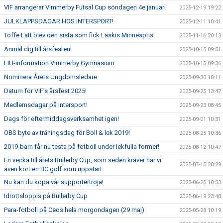
VIF arrangerar Vimmerby Futsal Cup söndagen 4e januari
2025-12-19 19:22
JULKLAPPSDAGAR HOS INTERSPORT!
2025-12-11 10:41
Toffe Lätt blev den sista som fick Läskis Minnespris
2025-11-16 20:13
Anmäl dig till årsfesten!
2025-10-15 09:51
LIU-information Vimmerby Gymnasium
2025-10-15 09:36
Nominera Årets Ungdomsledare
2025-09-30 10:11
Datum för VIF’s årsfest 2025!
2025-09-25 13:47
Medlemsdagar på Intersport!
2025-09-23 08:45
Dags för eftermiddagsverksamhet igen!
2025-09-01 10:31
OBS byte av träningsdag för Boll & lek 2019!
2025-08-25 10:36
2019-barn får nu testa på fotboll under lekfulla former!
2025-08-12 10:47
En vecka till årets Bullerby Cup, som seden kräver har vi
2025-07-15 20:29
även kört en BC golf som uppstart
Nu kan du köpa vår supportertröja!
2025-06-25 10:53
Idrottsloppis på Bullerby Cup
2025-06-19 23:48
Para-fotboll på Ceos hela morgondagen (29 maj)
2025-05-28 10:19