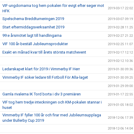
VIF-ungdomarna tog hem pokalen för evigt efter seger mot
2019-03-17 22:02
HFK
Spelschema Breddturneringen 2019
2019-03-07 09:19
Start eftermiddagsverksamhet 2019
2019-02-28 11:25
99:e årsmötet lagt till handlingarna
2019-02-27 21:22
VIF 100 år-beställ Jubileumsprodukter
2019-02-25 11:07
Exakt en månad kvar till årets största matchevent
2019-02-17 12:12
2019-02-12 10:36
Ledarskapet klart för 2019 i Vimmerby IF Herr
2019-01-30 09:36
Vimmerby IF söker ledare till Fotboll För Alla-laget
2019-01-30 09:25
2019-01-29 09:00
Gamla rivalerna IK Tord borta i div 3 premiären
2019-01-17 22:55
VIF tog hem tredje inteckningen och KM-pokalen stannar i
2019-01-05 18:02
huset
Vimmerby IF fyller 100 år och firar med Jubileumsupplaga
2018-12-06 17:39
under Bullerby Cup 2019
2018-12-06 14:04