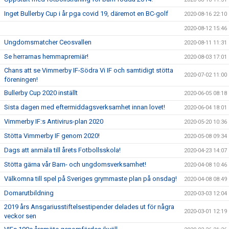
Inget Bullerby Cup i år pga covid 19, däremot en BC-golf
2020-08-16 22:10
2020-08-12 15:46
Ungdomsmatcher Ceosvallen
2020-08-11 11:31
Se herrarnas hemmapremiär!
2020-08-03 17:01
Chans att se Vimmerby IF-Södra Vi IF och samtidigt stötta
2020-07-02 11:00
föreningen!
Bullerby Cup 2020 inställt
2020-06-05 08:18
Sista dagen med eftermiddagsverksamhet innan lovet!
2020-06-04 18:01
Vimmerby IF:s Antivirus-plan 2020
2020-05-20 10:36
Stötta Vimmerby IF genom 2020!
2020-05-08 09:34
Dags att anmäla till årets Fotbollsskola!
2020-04-23 14:07
Stötta gärna vår Barn- och ungdomsverksamhet!
2020-04-08 10:46
Välkomna till spel på Sveriges grymmaste plan på onsdag!
2020-04-08 08:49
Domarutbildning
2020-03-03 12:04
2019 års Ansgariusstiftelsestipender delades ut för några
2020-03-01 12:19
veckor sen