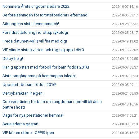
Nominera Årets ungdomsledare 2022
2022-10-07 14:16
Se föreläsningen för idrottsföräldrar i efterhand
2022-10-05 09:17
Säsongens sista hemmamatch!
2022-09-28 09:37
Föräldrautbildning i idrottspsykologi
2022-09-25 08:17
Freda datumet-VI(F) vill fira med dig!
2022-09-19 11:02
VIF vände sista kvarten och tog sig upp i div 3
2022-09-16 22:02
Derby-helg!
2022-09-15 09:55
Härlig uppstart med fotboll för barn födda 2016!
2022-09-07 08:37
Sista omgångarna på hemmaplan inleds!
2022-09-07 08:33
Uppstart för barn födda 2016!
2022-09-05 09:11
Derbykaraktär i helgen!
2022-08-24 08:53
Coerver-träning för barn och ungdomar som vill bli ännu
2022-08-18 16:56
bättre i höst!
Dags för nya prestationer hemma!
2022-08-17 08:21
Serieledarna gästar!
2022-08-09 07:13
VIF kör en större LOPPIS igen
2022-08-05 18:27