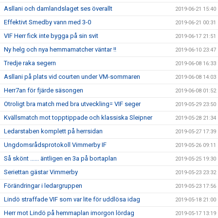
Asllani och damlandslaget ses överallt
2019-06-21 15:40
Effektivt Smedby vann med 3-0
2019-06-21 00:31
VIF Herr fick inte bygga på sin svit
2019-06-17 21:51
Ny helg och nya hemmamatcher väntar !!
2019-06-10 23:47
Tredje raka segern
2019-06-08 16:33
Asllani på plats vid courten under VM-sommaren
2019-06-08 14:03
Herr7an för fjärde säsongen
2019-06-08 01:52
Otroligt bra match med bra utveckling= VIF seger
2019-05-29 23:50
Kvällsmatch mot topptippade och klassiska Sleipner
2019-05-28 21:34
Ledarstaben komplett på herrsidan
2019-05-27 17:39
Ungdomsrådsprotokoll Vimmerby IF
2019-05-26 09:11
Så skönt ...... äntligen en 3a på bortaplan
2019-05-25 19:30
Seriettan gästar Vimmerby
2019-05-23 23:32
Förändringar i ledargruppen
2019-05-23 17:56
Lindö straffade VIF som var lite för uddlösa idag
2019-05-18 21:00
Herr mot Lindö på hemmaplan imorgon lördag
2019-05-17 13:19