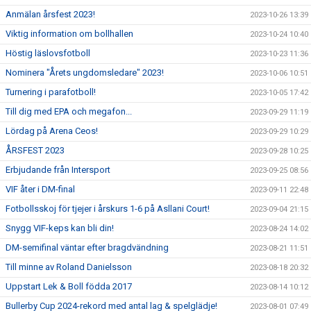
Anmälan årsfest 2023!
2023-10-26 13:39
Viktig information om bollhallen
2023-10-24 10:40
Höstig läslovsfotboll
2023-10-23 11:36
Nominera "Årets ungdomsledare" 2023!
2023-10-06 10:51
Turnering i parafotboll!
2023-10-05 17:42
Till dig med EPA och megafon...
2023-09-29 11:19
Lördag på Arena Ceos!
2023-09-29 10:29
ÅRSFEST 2023
2023-09-28 10:25
Erbjudande från Intersport
2023-09-25 08:56
VIF åter i DM-final
2023-09-11 22:48
Fotbollsskoj för tjejer i årskurs 1-6 på Asllani Court!
2023-09-04 21:15
Snygg VIF-keps kan bli din!
2023-08-24 14:02
DM-semifinal väntar efter bragdvändning
2023-08-21 11:51
Till minne av Roland Danielsson
2023-08-18 20:32
Uppstart Lek & Boll födda 2017
2023-08-14 10:12
Bullerby Cup 2024-rekord med antal lag & spelglädje!
2023-08-01 07:49