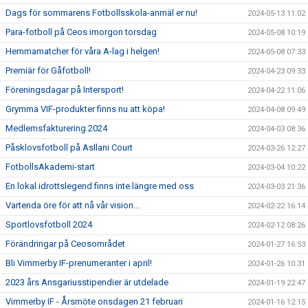
Dags för sommarens Fotbollsskola-anmäl er nu!
2024-05-13 11:02
Para-fotboll på Ceos imorgon torsdag
2024-05-08 10:19
Hemmamatcher för våra A-lag i helgen!
2024-05-08 07:33
Premiär för Gåfotboll!
2024-04-23 09:33
Föreningsdagar på Intersport!
2024-04-22 11:06
Grymma VIF-produkter finns nu att köpa!
2024-04-08 09:49
Medlemsfakturering 2024
2024-04-03 08:36
Påsklovsfotboll på Asllani Court
2024-03-26 12:27
FotbollsAkademi-start
2024-03-04 10:22
En lokal idrottslegend finns inte längre med oss
2024-03-03 21:36
Vartenda öre för att nå vår vision...
2024-02-22 16:14
Sportlovsfotboll 2024
2024-02-12 08:26
Förändringar på Ceosområdet
2024-01-27 16:53
Bli Vimmerby IF-prenumeranter i april!
2024-01-26 10:31
2023 års Ansgariusstipendier är utdelade
2024-01-19 22:47
Vimmerby IF - Årsmöte onsdagen 21 februari
2024-01-16 12:15