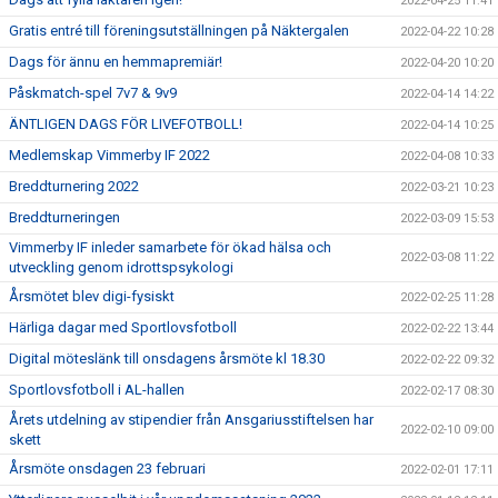
2022-04-25 11:41
Gratis entré till föreningsutställningen på Näktergalen
2022-04-22 10:28
Dags för ännu en hemmapremiär!
2022-04-20 10:20
Påskmatch-spel 7v7 & 9v9
2022-04-14 14:22
ÄNTLIGEN DAGS FÖR LIVEFOTBOLL!
2022-04-14 10:25
Medlemskap Vimmerby IF 2022
2022-04-08 10:33
Breddturnering 2022
2022-03-21 10:23
Breddturneringen
2022-03-09 15:53
Vimmerby IF inleder samarbete för ökad hälsa och
2022-03-08 11:22
utveckling genom idrottspsykologi
Årsmötet blev digi-fysiskt
2022-02-25 11:28
Härliga dagar med Sportlovsfotboll
2022-02-22 13:44
Digital möteslänk till onsdagens årsmöte kl 18.30
2022-02-22 09:32
Sportlovsfotboll i AL-hallen
2022-02-17 08:30
Årets utdelning av stipendier från Ansgariusstiftelsen har
2022-02-10 09:00
skett
Årsmöte onsdagen 23 februari
2022-02-01 17:11