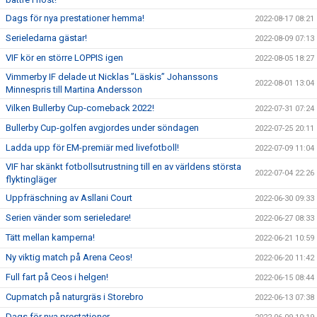
Dags för nya prestationer hemma!
2022-08-17 08:21
Serieledarna gästar!
2022-08-09 07:13
VIF kör en större LOPPIS igen
2022-08-05 18:27
Vimmerby IF delade ut Nicklas ”Läskis” Johanssons
2022-08-01 13:04
Minnespris till Martina Andersson
Vilken Bullerby Cup-comeback 2022!
2022-07-31 07:24
Bullerby Cup-golfen avgjordes under söndagen
2022-07-25 20:11
Ladda upp för EM-premiär med livefotboll!
2022-07-09 11:04
VIF har skänkt fotbollsutrustning till en av världens största
2022-07-04 22:26
flyktingläger
Uppfräschning av Asllani Court
2022-06-30 09:33
Serien vänder som serieledare!
2022-06-27 08:33
Tätt mellan kamperna!
2022-06-21 10:59
Ny viktig match på Arena Ceos!
2022-06-20 11:42
Full fart på Ceos i helgen!
2022-06-15 08:44
Cupmatch på naturgräs i Storebro
2022-06-13 07:38
Dags för nya prestationer