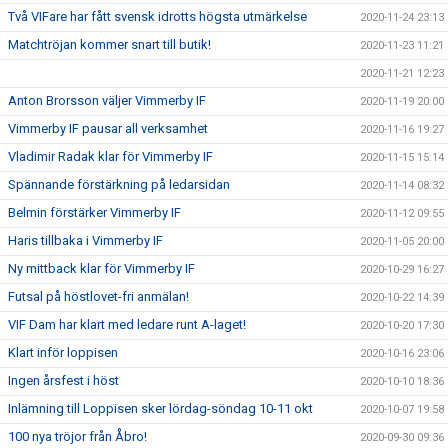
Två VIFare har fått svensk idrotts högsta utmärkelse
2020-11-24 23:13
Matchtröjan kommer snart till butik!
2020-11-23 11:21
2020-11-21 12:23
Anton Brorsson väljer Vimmerby IF
2020-11-19 20:00
Vimmerby IF pausar all verksamhet
2020-11-16 19:27
Vladimir Radak klar för Vimmerby IF
2020-11-15 15:14
Spännande förstärkning på ledarsidan
2020-11-14 08:32
Belmin förstärker Vimmerby IF
2020-11-12 09:55
Haris tillbaka i Vimmerby IF
2020-11-05 20:00
Ny mittback klar för Vimmerby IF
2020-10-29 16:27
Futsal på höstlovet-fri anmälan!
2020-10-22 14:39
VIF Dam har klart med ledare runt A-laget!
2020-10-20 17:30
Klart inför loppisen
2020-10-16 23:06
Ingen årsfest i höst
2020-10-10 18:36
Inlämning till Loppisen sker lördag-söndag 10-11 okt
2020-10-07 19:58
100 nya tröjor från Åbro!
2020-09-30 09:36