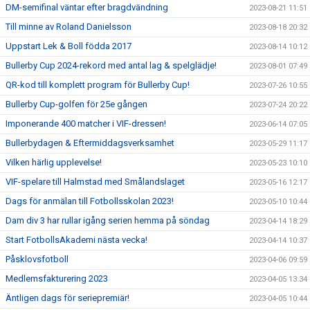
DM-semifinal väntar efter bragdvändning
2023-08-21 11:51
Till minne av Roland Danielsson
2023-08-18 20:32
Uppstart Lek & Boll födda 2017
2023-08-14 10:12
Bullerby Cup 2024-rekord med antal lag & spelglädje!
2023-08-01 07:49
QR-kod till komplett program för Bullerby Cup!
2023-07-26 10:55
Bullerby Cup-golfen för 25e gången
2023-07-24 20:22
Imponerande 400 matcher i VIF-dressen!
2023-06-14 07:05
Bullerbydagen & Eftermiddagsverksamhet
2023-05-29 11:17
Vilken härlig upplevelse!
2023-05-23 10:10
VIF-spelare till Halmstad med Smålandslaget
2023-05-16 12:17
Dags för anmälan till Fotbollsskolan 2023!
2023-05-10 10:44
Dam div 3 har rullar igång serien hemma på söndag
2023-04-14 18:29
Start FotbollsAkademi nästa vecka!
2023-04-14 10:37
Påsklovsfotboll
2023-04-06 09:59
Medlemsfakturering 2023
2023-04-05 13:34
Äntligen dags för seriepremiär!
2023-04-05 10:44