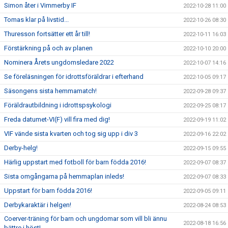
Simon åter i Vimmerby IF
2022-10-28 11:00
Tomas klar på livstid...
2022-10-26 08:30
Thuresson fortsätter ett år till!
2022-10-11 16:03
Förstärkning på och av planen
2022-10-10 20:00
Nominera Årets ungdomsledare 2022
2022-10-07 14:16
Se föreläsningen för idrottsföräldrar i efterhand
2022-10-05 09:17
Säsongens sista hemmamatch!
2022-09-28 09:37
Föräldrautbildning i idrottspsykologi
2022-09-25 08:17
Freda datumet-VI(F) vill fira med dig!
2022-09-19 11:02
VIF vände sista kvarten och tog sig upp i div 3
2022-09-16 22:02
Derby-helg!
2022-09-15 09:55
Härlig uppstart med fotboll för barn födda 2016!
2022-09-07 08:37
Sista omgångarna på hemmaplan inleds!
2022-09-07 08:33
Uppstart för barn födda 2016!
2022-09-05 09:11
Derbykaraktär i helgen!
2022-08-24 08:53
Coerver-träning för barn och ungdomar som vill bli ännu
2022-08-18 16:56
bättre i höst!