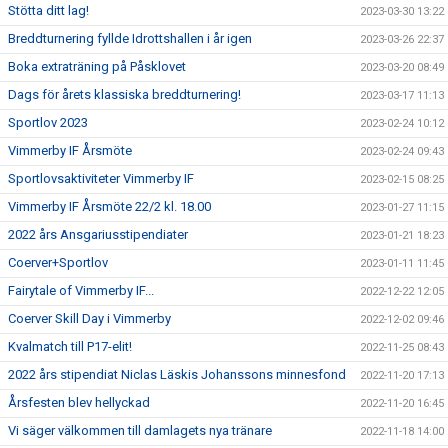
Stötta ditt lag!
2023-03-30 13:22
Breddturnering fyllde Idrottshallen i år igen
2023-03-26 22:37
Boka extraträning på Påsklovet
2023-03-20 08:49
Dags för årets klassiska breddturnering!
2023-03-17 11:13
Sportlov 2023
2023-02-24 10:12
Vimmerby IF Årsmöte
2023-02-24 09:43
Sportlovsaktiviteter Vimmerby IF
2023-02-15 08:25
Vimmerby IF Årsmöte 22/2 kl. 18.00
2023-01-27 11:15
2022 års Ansgariusstipendiater
2023-01-21 18:23
Coerver+Sportlov
2023-01-11 11:45
Fairytale of Vimmerby IF...
2022-12-22 12:05
Coerver Skill Day i Vimmerby
2022-12-02 09:46
Kvalmatch till P17-elit!
2022-11-25 08:43
2022 års stipendiat Niclas Läskis Johanssons minnesfond
2022-11-20 17:13
Årsfesten blev hellyckad
2022-11-20 16:45
Vi säger välkommen till damlagets nya tränare
2022-11-18 14:00