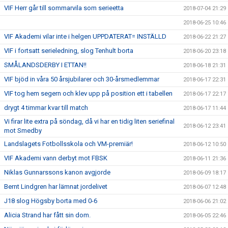
VIF Herr går till sommarvila som serieetta
2018-07-04 21:29
2018-06-25 10:46
VIF Akademi vilar inte i helgen UPPDATERAT= INSTÄLLD
2018-06-22 21:27
VIF i fortsatt serieledning, slog Tenhult borta
2018-06-20 23:18
SMÅLANDSDERBY I ETTAN!!
2018-06-18 21:31
VIF bjöd in våra 50 årsjubilarer och 30-årsmedlemmar
2018-06-17 22:31
VIF tog hem segern och klev upp på position ett i tabellen
2018-06-17 22:17
drygt 4 timmar kvar till match
2018-06-17 11:44
Vi firar lite extra på söndag, då vi har en tidig liten seriefinal
2018-06-12 23:41
mot Smedby
Landslagets Fotbollsskola och VM-premiär!
2018-06-12 10:50
VIF Akademi vann derbyt mot FBSK
2018-06-11 21:36
Niklas Gunnarssons kanon avgjorde
2018-06-09 18:17
Bernt Lindgren har lämnat jordelivet
2018-06-07 12:48
J18 slog Högsby borta med 0-6
2018-06-06 21:02
Alicia Strand har fått sin dom.
2018-06-05 22:46