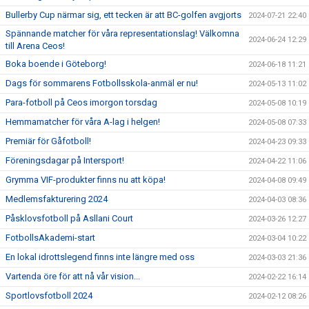
Bullerby Cup närmar sig, ett tecken är att BC-golfen avgjorts
2024-07-21 22:40
Spännande matcher för våra representationslag! Välkomna
2024-06-24 12:29
till Arena Ceos!
Boka boende i Göteborg!
2024-06-18 11:21
Dags för sommarens Fotbollsskola-anmäl er nu!
2024-05-13 11:02
Para-fotboll på Ceos imorgon torsdag
2024-05-08 10:19
Hemmamatcher för våra A-lag i helgen!
2024-05-08 07:33
Premiär för Gåfotboll!
2024-04-23 09:33
Föreningsdagar på Intersport!
2024-04-22 11:06
Grymma VIF-produkter finns nu att köpa!
2024-04-08 09:49
Medlemsfakturering 2024
2024-04-03 08:36
Påsklovsfotboll på Asllani Court
2024-03-26 12:27
FotbollsAkademi-start
2024-03-04 10:22
En lokal idrottslegend finns inte längre med oss
2024-03-03 21:36
Vartenda öre för att nå vår vision...
2024-02-22 16:14
Sportlovsfotboll 2024
2024-02-12 08:26