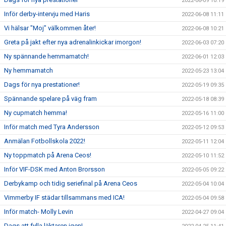
2022-06-09 10:19
Inför derby-intervju med Haris
2022-06-08 11:11
Vi hälsar "Moj" välkommen åter!
2022-06-08 10:21
Greta på jakt efter nya adrenalinkickar imorgon!
2022-06-03 07:20
Ny spännande hemmamatch!
2022-06-01 12:03
Ny hemmamatch
2022-05-23 13:04
Dags för nya prestationer!
2022-05-19 09:35
Spännande spelare på väg fram
2022-05-18 08:39
Ny cupmatch hemma!
2022-05-16 11:00
Inför match med Tyra Andersson
2022-05-12 09:53
Anmälan Fotbollskola 2022!
2022-05-11 12:04
Ny toppmatch på Arena Ceos!
2022-05-10 11:52
Inför VIF-DSK med Anton Brorsson
2022-05-05 09:22
Derbykamp och tidig seriefinal på Arena Ceos
2022-05-04 10:04
Vimmerby IF städar tillsammans med ICA!
2022-05-04 09:58
Inför match- Molly Levin
2022-04-27 09:04
Dags att fylla läktaren igen!