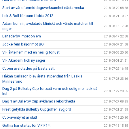
Start av vår eftermiddagsverksamhet nästa vecka
2018-08-22 08:58
Lek & Boll för barn födda 2012
2018-08-21 10:07
Adam kom in, avslutade kliniskt och vände matchen till
2018-08-18 17:28
seger
Länsderby imorgon em
2018-08-17 22:38
Jocke fem baljor mot BOIF
2018-08-07 21:58
VIF åkte hem med en neslig förlust
2018-08-05 20:30
VIF Akademi fick ny seger
2018-08-01 21:51
Cupen avslutades på bästa sätt
2018-07-29 16:45
Håkan Carlsson blev årets stipendiat från Läskis
2018-07-28 23:16
Minnesfond
Dag 2 på Bullerby Cup fortsatt varm och solig men ack så
2018-07-27 20:55
kul
Dag 1 av Bullerby Cup avklarad i rekordhetta
2018-07-27 08:25
Prestigefyllda Bullerby Cupgolfen avgjord
2018-07-21 21:35
Cup-äventyret är slut!
2018-07-19 20:10
Gothia har startat för VIF F14!
2018-07-16 15:35