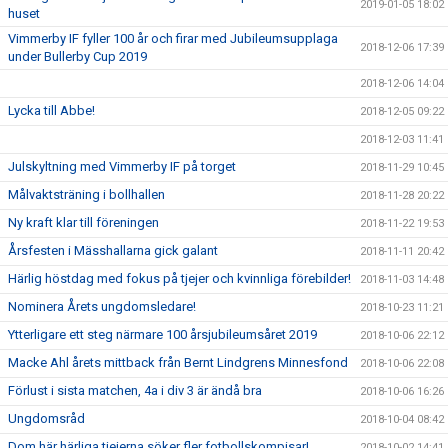
2019-01-05 18:02
huset
Vimmerby IF fyller 100 år och firar med Jubileumsupplaga
2018-12-06 17:39
under Bullerby Cup 2019
2018-12-06 14:04
Lycka till Abbe!
2018-12-05 09:22
2018-12-03 11:41
Julskyltning med Vimmerby IF på torget
2018-11-29 10:45
Målvaktsträning i bollhallen
2018-11-28 20:22
Ny kraft klar till föreningen
2018-11-22 19:53
Årsfesten i Mässhallarna gick galant
2018-11-11 20:42
Härlig höstdag med fokus på tjejer och kvinnliga förebilder!
2018-11-03 14:48
Nominera Årets ungdomsledare!
2018-10-23 11:21
Ytterligare ett steg närmare 100 årsjubileumsåret 2019
2018-10-06 22:12
Macke Ahl årets mittback från Bernt Lindgrens Minnesfond
2018-10-06 22:08
Förlust i sista matchen, 4a i div 3 är ändå bra
2018-10-06 16:26
Ungdomsråd
2018-10-04 08:42
Dom här härliga tjejerna söker fler fotbollskompisar!
2018-10-02 14:41