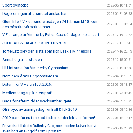
Sportlovsfotboll
2026-02-10 11:01
Dagordningen till årsmötet anslås här
2026-01-31 08:53
Glöm Inte !! VIFs årsmöte tisdagen 24 februari kl 18, kom
2026-01-31 08:14
och påverka vår verksamhet
VIF arrangerar Vimmerby Futsal Cup söndagen 4e januari
2025-12-19 19:22
JULKLAPPSDAGAR HOS INTERSPORT!
2025-12-11 10:41
Toffe Lätt blev den sista som fick Läskis Minnespris
2025-11-16 20:13
Anmäl dig till årsfesten!
2025-10-15 09:51
LIU-information Vimmerby Gymnasium
2025-10-15 09:36
Nominera Årets Ungdomsledare
2025-09-30 10:11
Datum för VIF’s årsfest 2025!
2025-09-25 13:47
Medlemsdagar på Intersport!
2025-09-23 08:45
Dags för eftermiddagsverksamhet igen!
2025-09-01 10:31
OBS byte av träningsdag för Boll & lek 2019!
2025-08-25 10:36
2019-barn får nu testa på fotboll under lekfulla former!
2025-08-12 10:47
En vecka till årets Bullerby Cup, som seden kräver har vi
2025-07-15 20:29
även kört en BC golf som uppstart