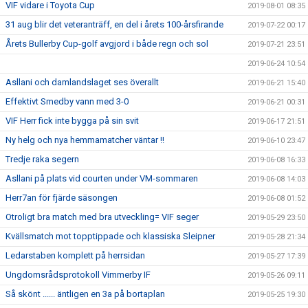
VIF vidare i Toyota Cup
2019-08-01 08:35
31 aug blir det veteranträff, en del i årets 100-årsfirande
2019-07-22 00:17
Årets Bullerby Cup-golf avgjord i både regn och sol
2019-07-21 23:51
2019-06-24 10:54
Asllani och damlandslaget ses överallt
2019-06-21 15:40
Effektivt Smedby vann med 3-0
2019-06-21 00:31
VIF Herr fick inte bygga på sin svit
2019-06-17 21:51
Ny helg och nya hemmamatcher väntar !!
2019-06-10 23:47
Tredje raka segern
2019-06-08 16:33
Asllani på plats vid courten under VM-sommaren
2019-06-08 14:03
Herr7an för fjärde säsongen
2019-06-08 01:52
Otroligt bra match med bra utveckling= VIF seger
2019-05-29 23:50
Kvällsmatch mot topptippade och klassiska Sleipner
2019-05-28 21:34
Ledarstaben komplett på herrsidan
2019-05-27 17:39
Ungdomsrådsprotokoll Vimmerby IF
2019-05-26 09:11
Så skönt ...... äntligen en 3a på bortaplan
2019-05-25 19:30