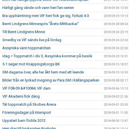
Härligt gäng vände och vann herr7an-serien
2018-09-30 13:50
Bra upphämtning men VIF herr fick ge sig, förlust 4-3
2018-09-29 19:13
Bernt Lindgrens Minnespris "Årets Mittbackar"
2018-09-28 08:53
Till Bernt Lindgrens Minne
2018-09-24 23:19
Smedby vs VIF sänds live på lördag
2018-09-24 22:53
Assyriska vann toppmatchen
2018-09-24 22:50
idag = Toppmatch i div 3, Assyriska kommer på besök
2018-09-23 10:31
5-1 seger mot Knäppingsborgs BK
2018-09-15 18:57
SM-dagarna över, alla har åkt hem med ett leende
2018-09-10 10:59
Bilder från en lyckad invigning av Para SM i Källängsparken
2018-09-08 00:17
VIF F08-09 &#10084; VIF dam
2018-09-06 19:13
VIF Akademi fick däng
2018-09-02 21:06
Tät toppmatch på Skobes Arena
2018-09-01 23:35
Föreningsdagar på Intersport
2018-09-01 11:05
Uppstart barn födda 2012
2018-08-30 12:47
Herr drar till bruksorten Boxholm
2018-08-24 13:14