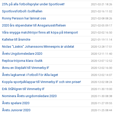
25% på alla fotbollsprylar under Sportlovet!
2021-02-21 18:26
Sportlovsfotboll i bollhallen
2021-02-16 11:02
Ronny Persson har lämnat oss
2021-02-08 08:26
2020 års stipendiater till Ansgariusstiftelsen
2021-02-05 09:17
Våra snygga matchtröjor finns att köpa på Intersport
2021-02-02 16:50
Kallelse till årsmöte
2021-01-19 11:14
Niclas "Läskis" Johanssons Minnespris är utdelat
2020-12-28 17:51
Årets Ungdomsledare 2020
2020-12-11 11:40
Replica-tröjorna klara i butik
2020-12-07 12:52
Ännu en Stejdahl till Vimmerby IF
2020-12-02 16:00
Årets lagkamrat i Fotboll För Alla-laget
2020-12-02 14:07
Koppla sportjulklappar till Vimmerby IF och vinn priser!
2020-12-02 08:24
Erik Ståhlgren till Vimmerby IF
2020-11-30 19:00
Nominera Årets ungdomsledare 2020
2020-11-30 08:38
Årets spelare 2020
2020-11-27 09:55
Årets Juniorer 2020
2020-11-25 08:44