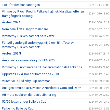
Tack för den här säsongen!
2024-10-14 09:03
Vimmerby IF och Fredrik Falkevall går skilda vägar efter en
2024-10-10 18:00
framgångsrik säsong
Årsfest 2024
2024-10-08 15:19
Nominera Årets Ungdomsledare
2024-10-02 10:15
Vimmerby IF:s verksamhet bara växer...
2024-09-26 08:29
Förtydligande gällande trygg miljö och film/foto av
2024-09-24 16:09
Vimmerby IF:s verksamhet:
Årsfest 2024!
2024-09-17 08:17
Årets sista sammandrag för FFA 2024
2024-09-07 15:44
Vimmerby IF nominerade till Plan Internationals Flickapris
2024-08-19 09:00
Uppstart Lek & Boll för barn födda 2018!
2024-08-12 10:46
Vilken VIF & Bullerby Cup-sommar!
2024-08-09 09:37
Äntligen omstart av Division 2 Nordöstra Götaland Dam!
2024-08-08 10:27
Att möta spelaren där den befinner sig
2024-07-29 07:59
50/50-lotteri under Bullerby Cup
2024-07-26 12:40
Parkering Bullerby Cup
2024-07-23 13:52