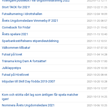
Ytterligare pusselbit i vår ungdomssatsning 2022
2022-01-12 12:11
Stort TACK för 2021!
2021-12-22 11:25
Futsalturnering i Idrottshallen
2021-12-04 18:09
Årets Ungdomsledare Vimmerby IF 2021
2021-11-25 08:57
Comeback för Frida!
2021-11-21 19:42
Årets spelare 2021
2021-11-15 10:40
Sparbanksstiftelsens stipendieutdelning
2021-11-12 10:51
Välkommen tillbaka!
2021-11-07 07:32
Futsal på lovet
2021-11-04 14:28
Tränarna kring Dam A fortsätter!
2021-10-29 17:00
Julklappstips
2021-10-29 10:33
Futsal på Höstlovet
2021-10-25 08:44
Inbjudan till Skill Day födda 2013-2007
2021-10-20 10:28
2021-10-15 12:07
Kom och stötta vårt lag som äntligen får spela matcher
2021-10-13 14:25
igen!
Nominera Årets Ungdomsledare 2021
2021-10-06 10:25