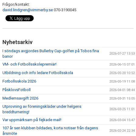
Frågor/kontakt:
david.lindgren@vimmerby.se
070-3190045
Nyhetsarkiv
I söndags avgjordes Bullerby Cup-golfen på Tobos fina
2026-07-27 13:53
banor
VM- och Fotbollsskolepremiär!
2026-06-15 07:01
Utbildning och info ledare Fotbollsskola
2026-05-20 10:52
Fotbollsskola 2026
2026-05-19 11:08
PåsklovsFotboll
2026-04-01 08:44
Medlemsavgift 2026
2026-03-31 15:05
Utprovning av föreningskläder under helgens
2026-03-25 11:01
breddturnering!
Var uppmärksam på fejkade mail!
2026-03-04 15:47
107 år sen klubben bildades, korta notiser från dagens
2026-02-24 22:34
årsmöte