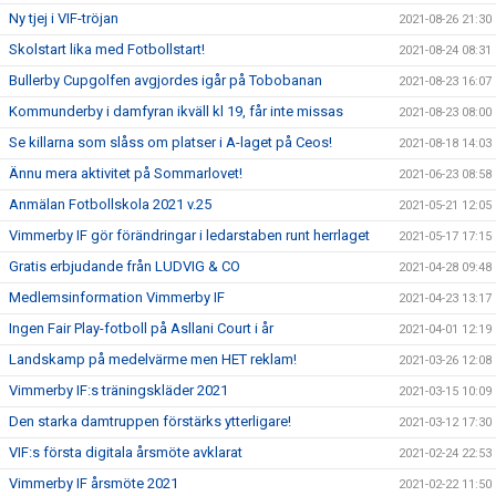
Ny tjej i VIF-tröjan
2021-08-26 21:30
Skolstart lika med Fotbollstart!
2021-08-24 08:31
Bullerby Cupgolfen avgjordes igår på Tobobanan
2021-08-23 16:07
Kommunderby i damfyran ikväll kl 19, får inte missas
2021-08-23 08:00
Se killarna som slåss om platser i A-laget på Ceos!
2021-08-18 14:03
Ännu mera aktivitet på Sommarlovet!
2021-06-23 08:58
Anmälan Fotbollskola 2021 v.25
2021-05-21 12:05
Vimmerby IF gör förändringar i ledarstaben runt herrlaget
2021-05-17 17:15
Gratis erbjudande från LUDVIG & CO
2021-04-28 09:48
Medlemsinformation Vimmerby IF
2021-04-23 13:17
Ingen Fair Play-fotboll på Asllani Court i år
2021-04-01 12:19
Landskamp på medelvärme men HET reklam!
2021-03-26 12:08
Vimmerby IF:s träningskläder 2021
2021-03-15 10:09
Den starka damtruppen förstärks ytterligare!
2021-03-12 17:30
VIF:s första digitala årsmöte avklarat
2021-02-24 22:53
Vimmerby IF årsmöte 2021
2021-02-22 11:50