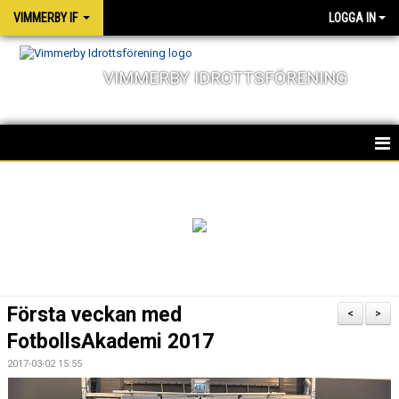
VIMMERBY IF
LOGGA IN
VIMMERBY IDROTTSFÖRENING
HEM
KALENDER
NYHETER
MATCHER
Första veckan med
<
>
OM FÖRENINGEN
FotbollsAkademi 2017
2017-03-02 15:55
SOCIALA ANSVAR