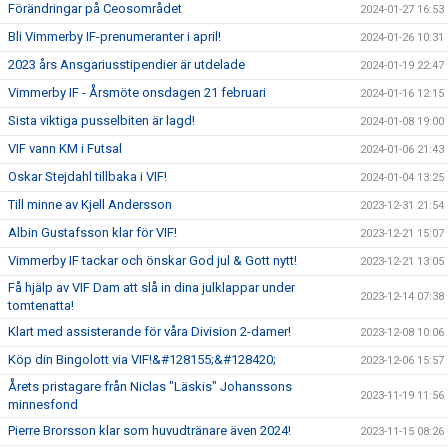
Förändringar på Ceosområdet
2024-01-27 16:53
Bli Vimmerby IF-prenumeranter i april!
2024-01-26 10:31
2023 års Ansgariusstipendier är utdelade
2024-01-19 22:47
Vimmerby IF - Årsmöte onsdagen 21 februari
2024-01-16 12:15
Sista viktiga pusselbiten är lagd!
2024-01-08 19:00
VIF vann KM i Futsal
2024-01-06 21:43
Oskar Stejdahl tillbaka i VIF!
2024-01-04 13:25
Till minne av Kjell Andersson
2023-12-31 21:54
Albin Gustafsson klar för VIF!
2023-12-21 15:07
Vimmerby IF tackar och önskar God jul & Gott nytt!
2023-12-21 13:05
Få hjälp av VIF Dam att slå in dina julklappar under
2023-12-14 07:38
tomtenatta!
Klart med assisterande för våra Division 2-damer!
2023-12-08 10:06
Köp din Bingolott via VIF!&#128155;&#128420;
2023-12-06 15:57
Årets pristagare från Niclas "Läskis" Johanssons
2023-11-19 11:56
minnesfond
Pierre Brorsson klar som huvudtränare även 2024!
2023-11-15 08:26