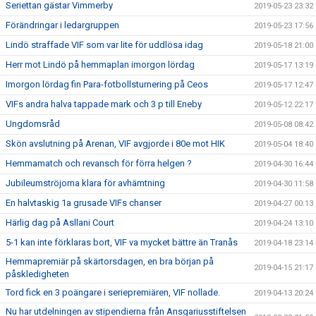
Seriettan gästar Vimmerby
2019-05-23 23:32
Förändringar i ledargruppen
2019-05-23 17:56
Lindö straffade VIF som var lite för uddlösa idag
2019-05-18 21:00
Herr mot Lindö på hemmaplan imorgon lördag
2019-05-17 13:19
Imorgon lördag fin Para-fotbollsturnering på Ceos
2019-05-17 12:47
VIFs andra halva tappade mark och 3 p till Eneby
2019-05-12 22:17
Ungdomsråd
2019-05-08 08:42
Skön avslutning på Arenan, VIF avgjorde i 80e mot HIK
2019-05-04 18:40
Hemmamatch och revansch för förra helgen ?
2019-04-30 16:44
Jubileumströjorna klara för avhämtning
2019-04-30 11:58
En halvtaskig 1a grusade VIFs chanser
2019-04-27 00:13
Härlig dag på Asllani Court
2019-04-24 13:10
5-1 kan inte förklaras bort, VIF va mycket bättre än Tranås
2019-04-18 23:14
Hemmapremiär på skärtorsdagen, en bra början på
2019-04-15 21:17
påskledigheten
Tord fick en 3 poängare i seriepremiären, VIF nollade.
2019-04-13 20:24
Nu har utdelningen av stipendierna från Ansgariusstiftelsen