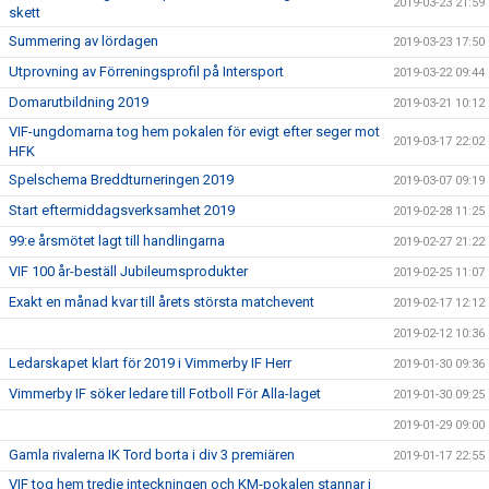
2019-03-23 21:59
skett
Summering av lördagen
2019-03-23 17:50
Utprovning av Förreningsprofil på Intersport
2019-03-22 09:44
Domarutbildning 2019
2019-03-21 10:12
VIF-ungdomarna tog hem pokalen för evigt efter seger mot
2019-03-17 22:02
HFK
Spelschema Breddturneringen 2019
2019-03-07 09:19
Start eftermiddagsverksamhet 2019
2019-02-28 11:25
99:e årsmötet lagt till handlingarna
2019-02-27 21:22
VIF 100 år-beställ Jubileumsprodukter
2019-02-25 11:07
Exakt en månad kvar till årets största matchevent
2019-02-17 12:12
2019-02-12 10:36
Ledarskapet klart för 2019 i Vimmerby IF Herr
2019-01-30 09:36
Vimmerby IF söker ledare till Fotboll För Alla-laget
2019-01-30 09:25
2019-01-29 09:00
Gamla rivalerna IK Tord borta i div 3 premiären
2019-01-17 22:55
VIF tog hem tredje inteckningen och KM-pokalen stannar i