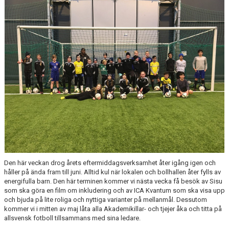
BARN & UNGDOMSVERKSAMHET
STÖTTA VIF
KONTAKT / BOKNING
Den här veckan drog årets eftermiddagsverksamhet åter igång igen och
håller på ända fram till juni. Alltid kul när lokalen och bollhallen åter fylls av
energifulla barn. Den här terminen kommer vi nästa vecka få besök av Sisu
som ska göra en film om inkludering och av ICA Kvantum som ska visa upp
och bjuda på lite roliga och nyttiga varianter på mellanmål. Dessutom
kommer vi i mitten av maj låta alla Akademikillar- och tjejer åka och titta på
allsvensk fotboll tillsammans med sina ledare.