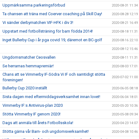
Uppmärksamma parkeringsförbud
2020-08-31 11:34
Ta chansen att träna med Coerver coaching på Skill Day!
2020-08-28 12:19
Vi sänder derbymatchen VIF-HFK i div 3!
2020-08-21 16:49
Uppstart med fotbollsträning för barn födda 2014!
2020-08-18 11:31
Inget Bullerby Cup i år pga covid 19, däremot en BC-golf
2020-08-16 22:10
2020-08-12 15:46
Ungdomsmatcher Ceosvallen
2020-08-11 11:31
Se herrarnas hemmapremiär!
2020-08-03 17:01
Chans att se Vimmerby IF-Södra Vi IF och samtidigt stötta
2020-07-02 11:00
föreningen!
Bullerby Cup 2020 inställt
2020-06-05 08:18
Sista dagen med eftermiddagsverksamhet innan lovet!
2020-06-04 18:01
Vimmerby IF:s Antivirus-plan 2020
2020-05-20 10:36
Stötta Vimmerby IF genom 2020!
2020-05-08 09:34
Dags att anmäla till årets Fotbollsskola!
2020-04-23 14:07
Stötta gärna vår Barn- och ungdomsverksamhet!
2020-04-08 10:46