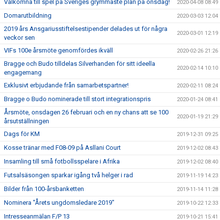
Välkomna till spel på Sveriges grymmaste plan på onsdag!
2020-04-08 08:49
Domarutbildning
2020-03-03 12:04
2019 års Ansgariusstiftelsestipender delades ut för några
2020-03-01 12:19
veckor sen
VIFs 100e årsmöte genomfördes ikväll
2020-02-26 21:26
Bragge och Budo tilldelas Silverhanden för sitt ideella
2020-02-14 10:10
engagemang
Exklusivt erbjudande från samarbetspartner!
2020-02-11 08:24
Bragge o Budo nominerade till stort integrationspris
2020-01-24 08:41
Årsmöte, onsdagen 26 februari och en ny chans att se 100
2020-01-19 21:29
årsutställningen
Dags för KM
2019-12-31 09:25
Kosse tränar med F08-09 på Asllani Court
2019-12-02 08:43
Insamling till små fotbollsspelare i Afrika
2019-12-02 08:40
Futsalsäsongen sparkar igång två helger i rad
2019-11-19 14:23
Bilder från 100-årsbanketten
2019-11-14 11:28
Nominera "Årets ungdomsledare 2019"
2019-10-22 12:33
Intresseanmälan F/P 13
2019-10-21 15:41