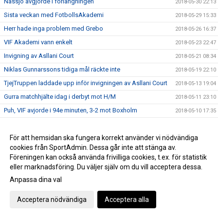
Nässjö avgjorde i förlängningen
2018-05-30 22:13
Sista veckan med FotbollsAkademi
2018-05-29 15:33
Herr hade inga problem med Grebo
2018-05-26 16:37
VIF Akademi vann enkelt
2018-05-23 22:47
Invigning av Asllani Court
2018-05-21 08:34
Niklas Gunnarssons tidiga mål räckte inte
2018-05-19 22:10
TjejTruppen laddade upp inför invigningen av Asllani Court
2018-05-13 19:04
Gurra matchhjälte idag i derbyt mot H/M
2018-05-11 23:10
Puh, VIF avjorde i 94e minuten, 3-2 mot Boxholm
2018-05-10 17:35
Inför Vimmerby IF - Onsala BK
2018-05-02 19:14
Boston vann div 6-derbyt mot VIF Akademi
För att hemsidan ska fungera korrekt använder vi nödvändiga
2018-04-29 21:28
cookies från SportAdmin. Dessa går inte att stänga av.
VIF besegrade Myresjö med 2-0
2018-04-28 16:25
Föreningen kan också använda frivilliga cookies, t.ex. för statistik
Hemmamatch för ett VIF som hittat målformen sista veckan
2018-04-27 21:33
eller marknadsföring. Du väljer själv om du vill acceptera dessa.
Bergdalens IK på lördag!
2018-04-27 20:57
Anpassa dina val
Öppettider på kansliet Valborg och 1:a maj
2018-04-26 14:47
Acceptera nödvändiga
Acceptera alla
Historisk seger för Akademilaget
2018-04-22 22:23