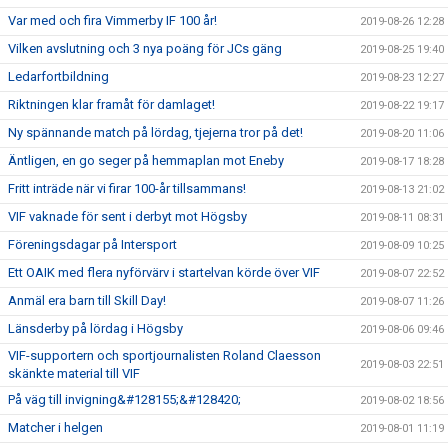
Var med och fira Vimmerby IF 100 år!
2019-08-26 12:28
Vilken avslutning och 3 nya poäng för JCs gäng
2019-08-25 19:40
Ledarfortbildning
2019-08-23 12:27
Riktningen klar framåt för damlaget!
2019-08-22 19:17
Ny spännande match på lördag, tjejerna tror på det!
2019-08-20 11:06
Äntligen, en go seger på hemmaplan mot Eneby
2019-08-17 18:28
Fritt inträde när vi firar 100-år tillsammans!
2019-08-13 21:02
VIF vaknade för sent i derbyt mot Högsby
2019-08-11 08:31
Föreningsdagar på Intersport
2019-08-09 10:25
Ett OAIK med flera nyförvärv i startelvan körde över VIF
2019-08-07 22:52
Anmäl era barn till Skill Day!
2019-08-07 11:26
Länsderby på lördag i Högsby
2019-08-06 09:46
VIF-supportern och sportjournalisten Roland Claesson
2019-08-03 22:51
skänkte material till VIF
På väg till invigning&#128155;&#128420;
2019-08-02 18:56
Matcher i helgen
2019-08-01 11:19