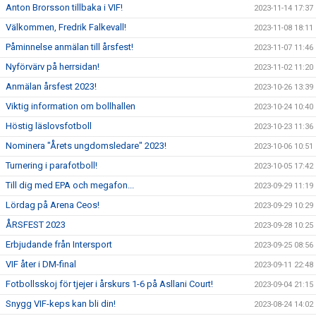
Anton Brorsson tillbaka i VIF!
2023-11-14 17:37
Välkommen, Fredrik Falkevall!
2023-11-08 18:11
Påminnelse anmälan till årsfest!
2023-11-07 11:46
Nyförvärv på herrsidan!
2023-11-02 11:20
Anmälan årsfest 2023!
2023-10-26 13:39
Viktig information om bollhallen
2023-10-24 10:40
Höstig läslovsfotboll
2023-10-23 11:36
Nominera "Årets ungdomsledare" 2023!
2023-10-06 10:51
Turnering i parafotboll!
2023-10-05 17:42
Till dig med EPA och megafon...
2023-09-29 11:19
Lördag på Arena Ceos!
2023-09-29 10:29
ÅRSFEST 2023
2023-09-28 10:25
Erbjudande från Intersport
2023-09-25 08:56
VIF åter i DM-final
2023-09-11 22:48
Fotbollsskoj för tjejer i årskurs 1-6 på Asllani Court!
2023-09-04 21:15
Snygg VIF-keps kan bli din!
2023-08-24 14:02