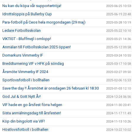
Nu kan du köpa vår supportertröja!
2025-06-25 10:53
Idrottsloppis på Bullerby Cup
2025-06-19 23:48
Para-fotboll på Ceos hela morgondagen (29 maj)
2025-05-28 10:19
Ledare Fotbollsskolan
2025-05-22 10:10
VIKTIGT - Bluffmejl i omlopp!
2025-05-21 14:36
Anmälan till Fotbollsskolan 2025 öppen!
2025-05-12 09:58
Domarkurs Vimmerby IF
2025-03-24 10:55
Breddturnering VIF v HFK på söndag
2025-03-17 10:58
Årsmöte Vimmerby IF 2024
2025-02-27 09:50
Sportlovsfotboll i bollhallen
2025-02-06 15:53
Save the day !! Årsmötet är onsdagen 26 februari kl 18.30
2025-01-03 12:10
God Jul & Gott Nytt År!
2024-12-24 06:56
VIF hade en go årsfest förra helgen
2024-11-30 23:41
Sista anmälningsdag till årsfesten!
2024-11-17 11:49
Köp din bingolott via VIF!
2024-11-13 10:26
Höstlovsfotboll i bollhallen
2024-10-22 10:02