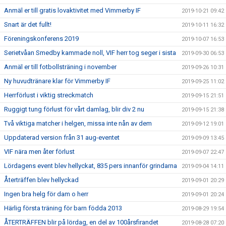
Anmäl er till gratis lovaktivitet med Vimmerby IF
2019-10-21 09:42
Snart är det fullt!
2019-10-11 16:32
Föreningskonferens 2019
2019-10-07 16:53
Serietvåan Smedby kammade noll, VIF herr tog seger i sista
2019-09-30 06:53
Anmäl er till fotbollsträning i november
2019-09-26 10:31
Ny huvudtränare klar för Vimmerby IF
2019-09-25 11:02
Herrförlust i viktig streckmatch
2019-09-15 21:51
Ruggigt tung förlust för vårt damlag, blir div 2 nu
2019-09-15 21:38
Två viktiga matcher i helgen, missa inte nån av dem
2019-09-12 19:01
Uppdaterad version från 31 aug-eventet
2019-09-09 13:45
VIF nära men åter förlust
2019-09-07 22:47
Lördagens event blev hellyckat, 835 pers innanför grindarna
2019-09-04 14:11
Återträffen blev hellyckad
2019-09-01 20:29
Ingen bra helg för dam o herr
2019-09-01 20:24
Härlig första träning för barn födda 2013
2019-08-29 19:54
ÅTERTRÄFFEN blir på lördag, en del av 100årsfirandet
2019-08-28 07:20