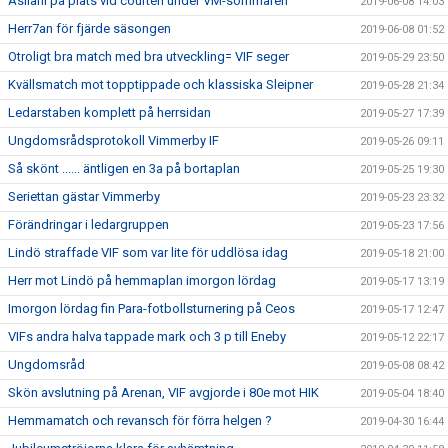
Asllani på plats vid courten under VM-sommaren
2019-06-08 14:03
Herr7an för fjärde säsongen
2019-06-08 01:52
Otroligt bra match med bra utveckling= VIF seger
2019-05-29 23:50
Kvällsmatch mot topptippade och klassiska Sleipner
2019-05-28 21:34
Ledarstaben komplett på herrsidan
2019-05-27 17:39
Ungdomsrådsprotokoll Vimmerby IF
2019-05-26 09:11
Så skönt ...... äntligen en 3a på bortaplan
2019-05-25 19:30
Seriettan gästar Vimmerby
2019-05-23 23:32
Förändringar i ledargruppen
2019-05-23 17:56
Lindö straffade VIF som var lite för uddlösa idag
2019-05-18 21:00
Herr mot Lindö på hemmaplan imorgon lördag
2019-05-17 13:19
Imorgon lördag fin Para-fotbollsturnering på Ceos
2019-05-17 12:47
VIFs andra halva tappade mark och 3 p till Eneby
2019-05-12 22:17
Ungdomsråd
2019-05-08 08:42
Skön avslutning på Arenan, VIF avgjorde i 80e mot HIK
2019-05-04 18:40
Hemmamatch och revansch för förra helgen ?
2019-04-30 16:44