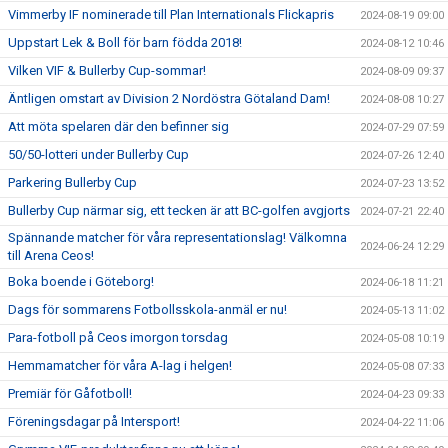
Vimmerby IF nominerade till Plan Internationals Flickapris
2024-08-19 09:00
Uppstart Lek & Boll för barn födda 2018!
2024-08-12 10:46
Vilken VIF & Bullerby Cup-sommar!
2024-08-09 09:37
Äntligen omstart av Division 2 Nordöstra Götaland Dam!
2024-08-08 10:27
Att möta spelaren där den befinner sig
2024-07-29 07:59
50/50-lotteri under Bullerby Cup
2024-07-26 12:40
Parkering Bullerby Cup
2024-07-23 13:52
Bullerby Cup närmar sig, ett tecken är att BC-golfen avgjorts
2024-07-21 22:40
Spännande matcher för våra representationslag! Välkomna
2024-06-24 12:29
till Arena Ceos!
Boka boende i Göteborg!
2024-06-18 11:21
Dags för sommarens Fotbollsskola-anmäl er nu!
2024-05-13 11:02
Para-fotboll på Ceos imorgon torsdag
2024-05-08 10:19
Hemmamatcher för våra A-lag i helgen!
2024-05-08 07:33
Premiär för Gåfotboll!
2024-04-23 09:33
Föreningsdagar på Intersport!
2024-04-22 11:06