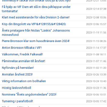
Vimmerby IF tackar och önskar God jul & Gott nytt!
2023-12-21 13:05
Få hjälp av VIF Dam att slå in dina julklappar under
2023-12-14 07:38
tomtenatta!
Klart med assisterande för våra Division 2-damer!
2023-12-08 10:06
Köp din Bingolott via VIF!&#128155;&#128420;
2023-12-06 15:57
Årets pristagare från Niclas "Läskis" Johanssons
2023-11-19 11:56
minnesfond
Pierre Brorsson klar som huvudtränare även 2024!
2023-11-15 08:26
Anton Brorsson tillbaka i VIF!
2023-11-14 17:37
Välkommen, Fredrik Falkevall!
2023-11-08 18:11
Påminnelse anmälan till årsfest!
2023-11-07 11:46
Nyförvärv på herrsidan!
2023-11-02 11:20
Anmälan årsfest 2023!
2023-10-26 13:39
Viktig information om bollhallen
2023-10-24 10:40
Höstig läslovsfotboll
2023-10-23 11:36
Nominera "Årets ungdomsledare" 2023!
2023-10-06 10:51
Turnering i parafotboll!
2023-10-05 17:42