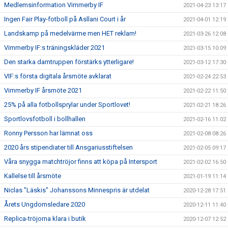
Medlemsinformation Vimmerby IF
2021-04-23 13:17
Ingen Fair Play-fotboll på Asllani Court i år
2021-04-01 12:19
Landskamp på medelvärme men HET reklam!
2021-03-26 12:08
Vimmerby IF:s träningskläder 2021
2021-03-15 10:09
Den starka damtruppen förstärks ytterligare!
2021-03-12 17:30
VIF:s första digitala årsmöte avklarat
2021-02-24 22:53
Vimmerby IF årsmöte 2021
2021-02-22 11:50
25% på alla fotbollsprylar under Sportlovet!
2021-02-21 18:26
Sportlovsfotboll i bollhallen
2021-02-16 11:02
Ronny Persson har lämnat oss
2021-02-08 08:26
2020 års stipendiater till Ansgariusstiftelsen
2021-02-05 09:17
Våra snygga matchtröjor finns att köpa på Intersport
2021-02-02 16:50
Kallelse till årsmöte
2021-01-19 11:14
Niclas "Läskis" Johanssons Minnespris är utdelat
2020-12-28 17:51
Årets Ungdomsledare 2020
2020-12-11 11:40
Replica-tröjorna klara i butik
2020-12-07 12:52