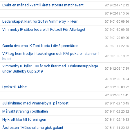
Exakt en månad kvar till årets största matchevent
2019-02-17 12:12
2019-02-12 10:36
Ledarskapet klart för 2019 i Vimmerby IF Herr
2019-01-30 09:36
Vimmerby IF söker ledare till Fotboll För Alla-laget
2019-01-30 09:25
2019-01-29 09:00
Gamla rivalerna IK Tord borta i div 3 premiären
2019-01-17 22:55
VIF tog hem tredje inteckningen och KM-pokalen stannar i
2019-01-05 18:02
huset
Vimmerby IF fyller 100 år och firar med Jubileumsupplaga
2018-12-06 17:39
under Bullerby Cup 2019
2018-12-06 14:04
Lycka till Abbe!
2018-12-05 09:22
2018-12-03 11:41
Julskyltning med Vimmerby IF på torget
2018-11-29 10:45
Målvaktsträning i bollhallen
2018-11-28 20:22
Ny kraft klar till föreningen
2018-11-22 19:53
Årsfesten i Mässhallarna gick galant
2018-11-11 20:42