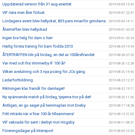
Uppdaterad version från 31 aug-eventet
2019-09-09 13:45
VIF nära men åter förlust
2019-09-07 22:47
Lördagens event blev hellyckat, 835 pers innanför grindarna
2019-09-04 14:11
Återträffen blev hellyckad
2019-09-01 20:29
Ingen bra helg för dam o herr
2019-09-01 20:24
Härlig första träning för barn födda 2013
2019-08-29 19:54
ÅTERTRÄFFEN blir på lördag, en del av 100årsfirandet
2019-08-28 07:20
Var med och fira Vimmerby IF 100 år!
2019-08-26 12:28
Vilken avslutning och 3 nya poäng för JCs gäng
2019-08-25 19:40
Ledarfortbildning
2019-08-23 12:27
Riktningen klar framåt för damlaget!
2019-08-22 19:17
Ny spännande match på lördag, tjejerna tror på det!
2019-08-20 11:06
Äntligen, en go seger på hemmaplan mot Eneby
2019-08-17 18:28
Fritt inträde när vi firar 100-år tillsammans!
2019-08-13 21:02
VIF vaknade för sent i derbyt mot Högsby
2019-08-11 08:31
Föreningsdagar på Intersport
2019-08-09 10:25