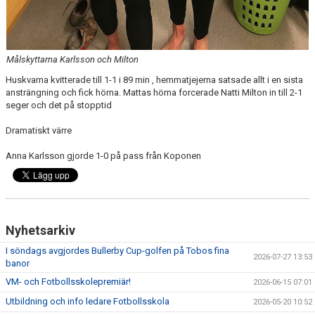
Målskyttarna Karlsson och Milton
Huskvarna kvitterade till 1-1 i 89 min , hemmatjejerna satsade allt i en sista
ansträngning och fick hörna. Mattas hörna forcerade Natti Milton in till 2-1
seger och det på stopptid
Dramatiskt värre
Anna Karlsson gjorde 1-0 på pass från Koponen
Nyhetsarkiv
I söndags avgjordes Bullerby Cup-golfen på Tobos fina
2026-07-27 13:53
banor
VM- och Fotbollsskolepremiär!
2026-06-15 07:01
Utbildning och info ledare Fotbollsskola
2026-05-20 10:52