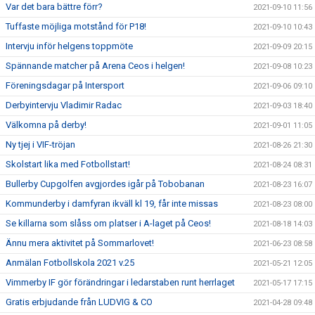
Var det bara bättre förr?
2021-09-10 11:56
Tuffaste möjliga motstånd för P18!
2021-09-10 10:43
Intervju inför helgens toppmöte
2021-09-09 20:15
Spännande matcher på Arena Ceos i helgen!
2021-09-08 10:23
Föreningsdagar på Intersport
2021-09-06 09:10
Derbyintervju Vladimir Radac
2021-09-03 18:40
Välkomna på derby!
2021-09-01 11:05
Ny tjej i VIF-tröjan
2021-08-26 21:30
Skolstart lika med Fotbollstart!
2021-08-24 08:31
Bullerby Cupgolfen avgjordes igår på Tobobanan
2021-08-23 16:07
Kommunderby i damfyran ikväll kl 19, får inte missas
2021-08-23 08:00
Se killarna som slåss om platser i A-laget på Ceos!
2021-08-18 14:03
Ännu mera aktivitet på Sommarlovet!
2021-06-23 08:58
Anmälan Fotbollskola 2021 v.25
2021-05-21 12:05
Vimmerby IF gör förändringar i ledarstaben runt herrlaget
2021-05-17 17:15
Gratis erbjudande från LUDVIG & CO
2021-04-28 09:48