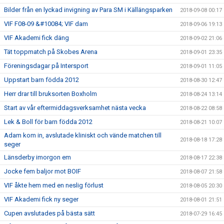
Bilder från en lyckad invigning av Para SM i Källängsparken
2018-09-08 00:17
VIF F08-09 &#10084; VIF dam
2018-09-06 19:13
VIF Akademi fick däng
2018-09-02 21:06
Tät toppmatch på Skobes Arena
2018-09-01 23:35
Föreningsdagar på Intersport
2018-09-01 11:05
Uppstart barn födda 2012
2018-08-30 12:47
Herr drar till bruksorten Boxholm
2018-08-24 13:14
Start av vår eftermiddagsverksamhet nästa vecka
2018-08-22 08:58
Lek & Boll för barn födda 2012
2018-08-21 10:07
Adam kom in, avslutade kliniskt och vände matchen till
2018-08-18 17:28
seger
Länsderby imorgon em
2018-08-17 22:38
Jocke fem baljor mot BOIF
2018-08-07 21:58
VIF åkte hem med en neslig förlust
2018-08-05 20:30
VIF Akademi fick ny seger
2018-08-01 21:51
Cupen avslutades på bästa sätt
2018-07-29 16:45