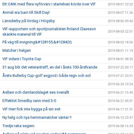
Ett OAIK med flera nyförvärv i startelvan körde över VIF
2019-08-07 22:52
Anmäl era barn till Skill Day!
2019-08-07 11:26
Länsderby på lördag i Högsby
2019-08-06 09:46
VIF-supportern och sportjournalisten Roland Claesson
2019-08-03 22:51
skänkte material till VIF
På väg till invigning&#128155;&#128420;
2019-08-02 18:56
Matcher i helgen
2019-08-01 11:19
VIF vidare i Toyota Cup
2019-08-01 08:35
31 aug blir det veteranträff, en del i årets 100-årsfirande
2019-07-22 00:17
Årets Bullerby Cup-golf avgjord i både regn och sol
2019-07-21 23:51
2019-06-24 10:54
Asllani och damlandslaget ses överallt
2019-06-21 15:40
Effektivt Smedby vann med 3-0
2019-06-21 00:31
VIF Herr fick inte bygga på sin svit
2019-06-17 21:51
Ny helg och nya hemmamatcher väntar !!
2019-06-10 23:47
Tredje raka segern
2019-06-08 16:33