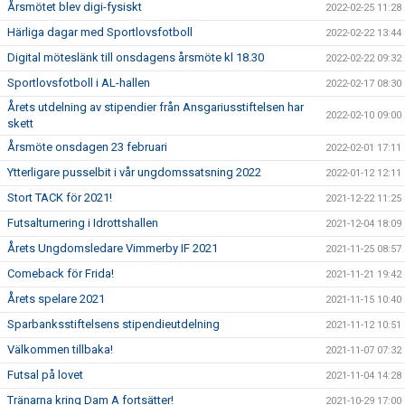
Årsmötet blev digi-fysiskt
2022-02-25 11:28
Härliga dagar med Sportlovsfotboll
2022-02-22 13:44
Digital möteslänk till onsdagens årsmöte kl 18.30
2022-02-22 09:32
Sportlovsfotboll i AL-hallen
2022-02-17 08:30
Årets utdelning av stipendier från Ansgariusstiftelsen har
2022-02-10 09:00
skett
Årsmöte onsdagen 23 februari
2022-02-01 17:11
Ytterligare pusselbit i vår ungdomssatsning 2022
2022-01-12 12:11
Stort TACK för 2021!
2021-12-22 11:25
Futsalturnering i Idrottshallen
2021-12-04 18:09
Årets Ungdomsledare Vimmerby IF 2021
2021-11-25 08:57
Comeback för Frida!
2021-11-21 19:42
Årets spelare 2021
2021-11-15 10:40
Sparbanksstiftelsens stipendieutdelning
2021-11-12 10:51
Välkommen tillbaka!
2021-11-07 07:32
Futsal på lovet
2021-11-04 14:28
Tränarna kring Dam A fortsätter!
2021-10-29 17:00