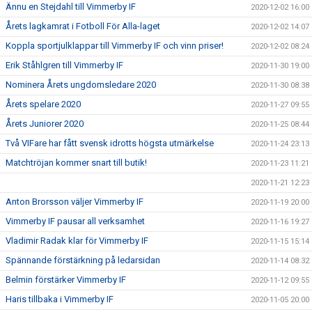
Ännu en Stejdahl till Vimmerby IF
2020-12-02 16:00
Årets lagkamrat i Fotboll För Alla-laget
2020-12-02 14:07
Koppla sportjulklappar till Vimmerby IF och vinn priser!
2020-12-02 08:24
Erik Ståhlgren till Vimmerby IF
2020-11-30 19:00
Nominera Årets ungdomsledare 2020
2020-11-30 08:38
Årets spelare 2020
2020-11-27 09:55
Årets Juniorer 2020
2020-11-25 08:44
Två VIFare har fått svensk idrotts högsta utmärkelse
2020-11-24 23:13
Matchtröjan kommer snart till butik!
2020-11-23 11:21
2020-11-21 12:23
Anton Brorsson väljer Vimmerby IF
2020-11-19 20:00
Vimmerby IF pausar all verksamhet
2020-11-16 19:27
Vladimir Radak klar för Vimmerby IF
2020-11-15 15:14
Spännande förstärkning på ledarsidan
2020-11-14 08:32
Belmin förstärker Vimmerby IF
2020-11-12 09:55
Haris tillbaka i Vimmerby IF
2020-11-05 20:00