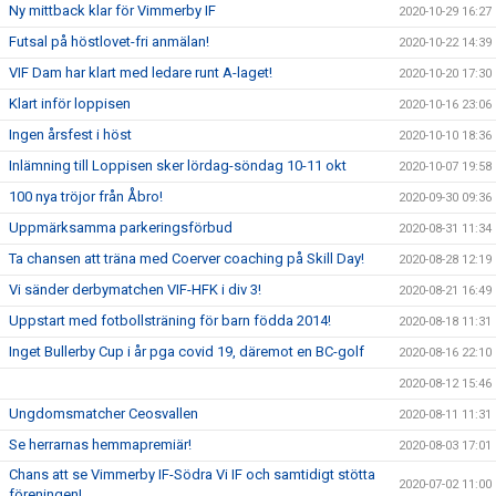
Ny mittback klar för Vimmerby IF
2020-10-29 16:27
Futsal på höstlovet-fri anmälan!
2020-10-22 14:39
VIF Dam har klart med ledare runt A-laget!
2020-10-20 17:30
Klart inför loppisen
2020-10-16 23:06
Ingen årsfest i höst
2020-10-10 18:36
Inlämning till Loppisen sker lördag-söndag 10-11 okt
2020-10-07 19:58
100 nya tröjor från Åbro!
2020-09-30 09:36
Uppmärksamma parkeringsförbud
2020-08-31 11:34
Ta chansen att träna med Coerver coaching på Skill Day!
2020-08-28 12:19
Vi sänder derbymatchen VIF-HFK i div 3!
2020-08-21 16:49
Uppstart med fotbollsträning för barn födda 2014!
2020-08-18 11:31
Inget Bullerby Cup i år pga covid 19, däremot en BC-golf
2020-08-16 22:10
2020-08-12 15:46
Ungdomsmatcher Ceosvallen
2020-08-11 11:31
Se herrarnas hemmapremiär!
2020-08-03 17:01
Chans att se Vimmerby IF-Södra Vi IF och samtidigt stötta
2020-07-02 11:00
föreningen!