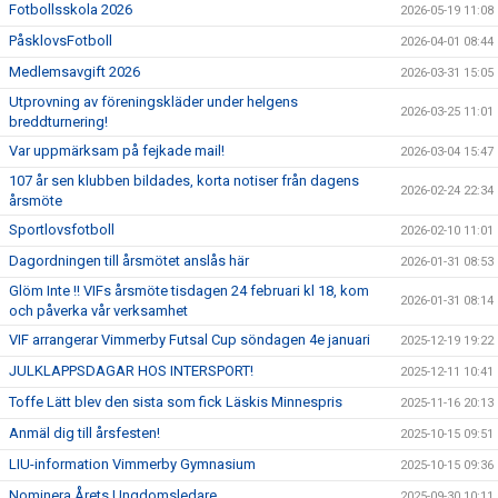
Fotbollsskola 2026
2026-05-19 11:08
PåsklovsFotboll
2026-04-01 08:44
Medlemsavgift 2026
2026-03-31 15:05
Utprovning av föreningskläder under helgens
2026-03-25 11:01
breddturnering!
Var uppmärksam på fejkade mail!
2026-03-04 15:47
107 år sen klubben bildades, korta notiser från dagens
2026-02-24 22:34
årsmöte
Sportlovsfotboll
2026-02-10 11:01
Dagordningen till årsmötet anslås här
2026-01-31 08:53
Glöm Inte !! VIFs årsmöte tisdagen 24 februari kl 18, kom
2026-01-31 08:14
och påverka vår verksamhet
VIF arrangerar Vimmerby Futsal Cup söndagen 4e januari
2025-12-19 19:22
JULKLAPPSDAGAR HOS INTERSPORT!
2025-12-11 10:41
Toffe Lätt blev den sista som fick Läskis Minnespris
2025-11-16 20:13
Anmäl dig till årsfesten!
2025-10-15 09:51
LIU-information Vimmerby Gymnasium
2025-10-15 09:36
Nominera Årets Ungdomsledare
2025-09-30 10:11