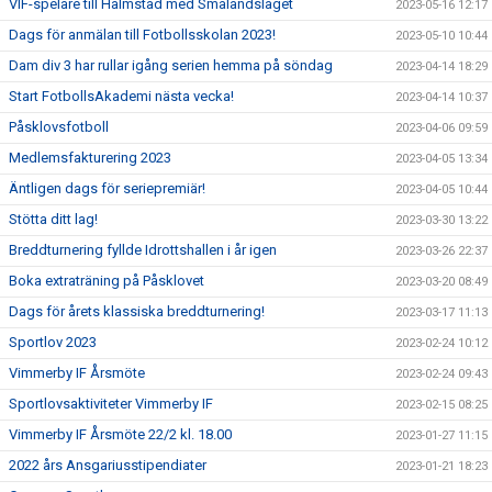
VIF-spelare till Halmstad med Smålandslaget
2023-05-16 12:17
Dags för anmälan till Fotbollsskolan 2023!
2023-05-10 10:44
Dam div 3 har rullar igång serien hemma på söndag
2023-04-14 18:29
Start FotbollsAkademi nästa vecka!
2023-04-14 10:37
Påsklovsfotboll
2023-04-06 09:59
Medlemsfakturering 2023
2023-04-05 13:34
Äntligen dags för seriepremiär!
2023-04-05 10:44
Stötta ditt lag!
2023-03-30 13:22
Breddturnering fyllde Idrottshallen i år igen
2023-03-26 22:37
Boka extraträning på Påsklovet
2023-03-20 08:49
Dags för årets klassiska breddturnering!
2023-03-17 11:13
Sportlov 2023
2023-02-24 10:12
Vimmerby IF Årsmöte
2023-02-24 09:43
Sportlovsaktiviteter Vimmerby IF
2023-02-15 08:25
Vimmerby IF Årsmöte 22/2 kl. 18.00
2023-01-27 11:15
2022 års Ansgariusstipendiater
2023-01-21 18:23