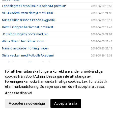
Landslagets Fotbollsskola och VM-premiär!
2018-06-12 10:50
VIF Akademi vann derbyt mot FBSK
2018-06-11 21:36
Niklas Gunnarssons kanon avgjorde
2018-06-09 18:17
Bernt Lindgren har lämnat jordelivet
2018-06-07 12:48
J18 slog Högsby borta med 0-6
2018-06-06 21:02
Alicia Strand har fått sin dom.
2018-06-05 22:46
Nässjö avgjorde i förlängningen
2018-05-30 22:13
Sista veckan med FotbollsAkademi
2018-05-29 15:33
Herr hade inga problem med Grebo
2018-05-26 16:37
VIF Akademi vann enkelt
2018-05-23 22:47
För att hemsidan ska fungera korrekt använder vi nödvändiga
cookies från SportAdmin. Dessa går inte att stänga av.
Invigning av Asllani Court
2018-05-21 08:34
Föreningen kan också använda frivilliga cookies, t.ex. för statistik
Niklas Gunnarssons tidiga mål räckte inte
2018-05-19 22:10
eller marknadsföring. Du väljer själv om du vill acceptera dessa.
TjejTruppen laddade upp inför invigningen av Asllani Court
2018-05-13 19:04
Anpassa dina val
Gurra matchhjälte idag i derbyt mot H/M
2018-05-11 23:10
Acceptera nödvändiga
Acceptera alla
Puh, VIF avjorde i 94e minuten, 3-2 mot Boxholm
2018-05-10 17:35
Inför Vimmerby IF - Onsala BK
2018-05-02 19:14