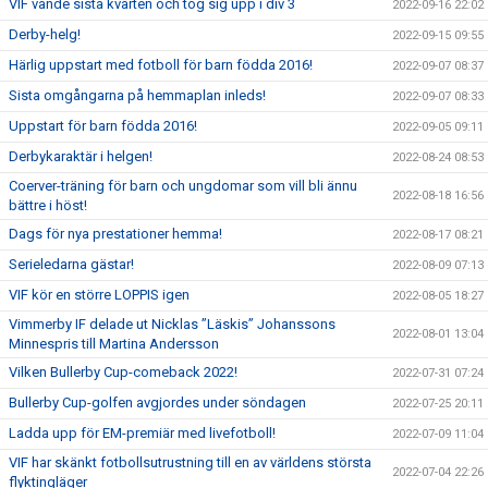
VIF vände sista kvarten och tog sig upp i div 3
2022-09-16 22:02
Derby-helg!
2022-09-15 09:55
Härlig uppstart med fotboll för barn födda 2016!
2022-09-07 08:37
Sista omgångarna på hemmaplan inleds!
2022-09-07 08:33
Uppstart för barn födda 2016!
2022-09-05 09:11
Derbykaraktär i helgen!
2022-08-24 08:53
Coerver-träning för barn och ungdomar som vill bli ännu
2022-08-18 16:56
bättre i höst!
Dags för nya prestationer hemma!
2022-08-17 08:21
Serieledarna gästar!
2022-08-09 07:13
VIF kör en större LOPPIS igen
2022-08-05 18:27
Vimmerby IF delade ut Nicklas ”Läskis” Johanssons
2022-08-01 13:04
Minnespris till Martina Andersson
Vilken Bullerby Cup-comeback 2022!
2022-07-31 07:24
Bullerby Cup-golfen avgjordes under söndagen
2022-07-25 20:11
Ladda upp för EM-premiär med livefotboll!
2022-07-09 11:04
VIF har skänkt fotbollsutrustning till en av världens största
2022-07-04 22:26
flyktingläger