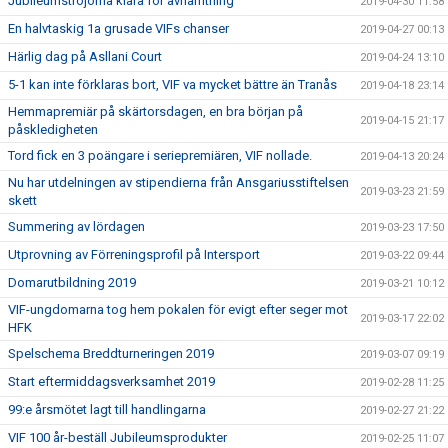
Jubileumströjorna klara för avhämtning
2019-04-30 11:58
En halvtaskig 1a grusade VIFs chanser
2019-04-27 00:13
Härlig dag på Asllani Court
2019-04-24 13:10
5-1 kan inte förklaras bort, VIF va mycket bättre än Tranås
2019-04-18 23:14
Hemmapremiär på skärtorsdagen, en bra början på
2019-04-15 21:17
påskledigheten
Tord fick en 3 poängare i seriepremiären, VIF nollade.
2019-04-13 20:24
Nu har utdelningen av stipendierna från Ansgariusstiftelsen
2019-03-23 21:59
skett
Summering av lördagen
2019-03-23 17:50
Utprovning av Förreningsprofil på Intersport
2019-03-22 09:44
Domarutbildning 2019
2019-03-21 10:12
VIF-ungdomarna tog hem pokalen för evigt efter seger mot
2019-03-17 22:02
HFK
Spelschema Breddturneringen 2019
2019-03-07 09:19
Start eftermiddagsverksamhet 2019
2019-02-28 11:25
99:e årsmötet lagt till handlingarna
2019-02-27 21:22
VIF 100 år-beställ Jubileumsprodukter
2019-02-25 11:07