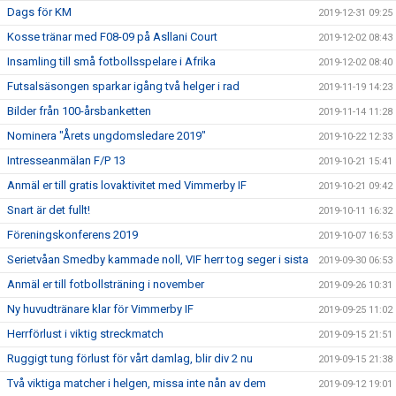
Dags för KM
2019-12-31 09:25
Kosse tränar med F08-09 på Asllani Court
2019-12-02 08:43
Insamling till små fotbollsspelare i Afrika
2019-12-02 08:40
Futsalsäsongen sparkar igång två helger i rad
2019-11-19 14:23
Bilder från 100-årsbanketten
2019-11-14 11:28
Nominera "Årets ungdomsledare 2019"
2019-10-22 12:33
Intresseanmälan F/P 13
2019-10-21 15:41
Anmäl er till gratis lovaktivitet med Vimmerby IF
2019-10-21 09:42
Snart är det fullt!
2019-10-11 16:32
Föreningskonferens 2019
2019-10-07 16:53
Serietvåan Smedby kammade noll, VIF herr tog seger i sista
2019-09-30 06:53
Anmäl er till fotbollsträning i november
2019-09-26 10:31
Ny huvudtränare klar för Vimmerby IF
2019-09-25 11:02
Herrförlust i viktig streckmatch
2019-09-15 21:51
Ruggigt tung förlust för vårt damlag, blir div 2 nu
2019-09-15 21:38
Två viktiga matcher i helgen, missa inte nån av dem
2019-09-12 19:01