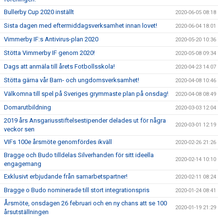
Bullerby Cup 2020 inställt
2020-06-05 08:18
Sista dagen med eftermiddagsverksamhet innan lovet!
2020-06-04 18:01
Vimmerby IF:s Antivirus-plan 2020
2020-05-20 10:36
Stötta Vimmerby IF genom 2020!
2020-05-08 09:34
Dags att anmäla till årets Fotbollsskola!
2020-04-23 14:07
Stötta gärna vår Barn- och ungdomsverksamhet!
2020-04-08 10:46
Välkomna till spel på Sveriges grymmaste plan på onsdag!
2020-04-08 08:49
Domarutbildning
2020-03-03 12:04
2019 års Ansgariusstiftelsestipender delades ut för några
2020-03-01 12:19
veckor sen
VIFs 100e årsmöte genomfördes ikväll
2020-02-26 21:26
Bragge och Budo tilldelas Silverhanden för sitt ideella
2020-02-14 10:10
engagemang
Exklusivt erbjudande från samarbetspartner!
2020-02-11 08:24
Bragge o Budo nominerade till stort integrationspris
2020-01-24 08:41
Årsmöte, onsdagen 26 februari och en ny chans att se 100
2020-01-19 21:29
årsutställningen