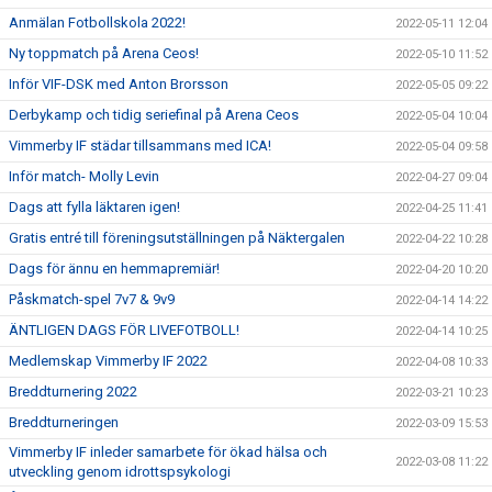
Anmälan Fotbollskola 2022!
2022-05-11 12:04
Ny toppmatch på Arena Ceos!
2022-05-10 11:52
Inför VIF-DSK med Anton Brorsson
2022-05-05 09:22
Derbykamp och tidig seriefinal på Arena Ceos
2022-05-04 10:04
Vimmerby IF städar tillsammans med ICA!
2022-05-04 09:58
Inför match- Molly Levin
2022-04-27 09:04
Dags att fylla läktaren igen!
2022-04-25 11:41
Gratis entré till föreningsutställningen på Näktergalen
2022-04-22 10:28
Dags för ännu en hemmapremiär!
2022-04-20 10:20
Påskmatch-spel 7v7 & 9v9
2022-04-14 14:22
ÄNTLIGEN DAGS FÖR LIVEFOTBOLL!
2022-04-14 10:25
Medlemskap Vimmerby IF 2022
2022-04-08 10:33
Breddturnering 2022
2022-03-21 10:23
Breddturneringen
2022-03-09 15:53
Vimmerby IF inleder samarbete för ökad hälsa och
2022-03-08 11:22
utveckling genom idrottspsykologi