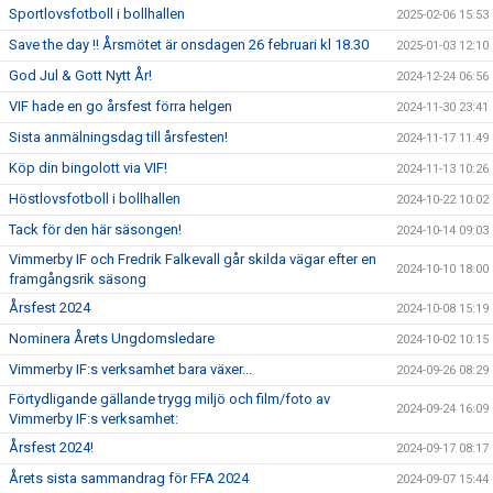
Sportlovsfotboll i bollhallen
2025-02-06 15:53
Save the day !! Årsmötet är onsdagen 26 februari kl 18.30
2025-01-03 12:10
God Jul & Gott Nytt År!
2024-12-24 06:56
VIF hade en go årsfest förra helgen
2024-11-30 23:41
Sista anmälningsdag till årsfesten!
2024-11-17 11:49
Köp din bingolott via VIF!
2024-11-13 10:26
Höstlovsfotboll i bollhallen
2024-10-22 10:02
Tack för den här säsongen!
2024-10-14 09:03
Vimmerby IF och Fredrik Falkevall går skilda vägar efter en
2024-10-10 18:00
framgångsrik säsong
Årsfest 2024
2024-10-08 15:19
Nominera Årets Ungdomsledare
2024-10-02 10:15
Vimmerby IF:s verksamhet bara växer...
2024-09-26 08:29
Förtydligande gällande trygg miljö och film/foto av
2024-09-24 16:09
Vimmerby IF:s verksamhet:
Årsfest 2024!
2024-09-17 08:17
Årets sista sammandrag för FFA 2024
2024-09-07 15:44