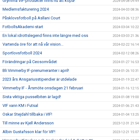
Grymma VIF-produkter finns nu att köpa!
2024-04-08 09:49
Medlemsfakturering 2024
2024-04-03 08:36
Påsklovsfotboll på Asllani Court
2024-03-26 12:27
FotbollsAkademi-start
2024-03-04 10:22
En lokal idrottslegend finns inte längre med oss
2024-03-03 21:36
Vartenda öre för att nå vår vision...
2024-02-22 16:14
Sportlovsfotboll 2024
2024-02-12 08:26
Förändringar på Ceosområdet
2024-01-27 16:53
Bli Vimmerby IF-prenumeranter i april!
2024-01-26 10:31
2023 års Ansgariusstipendier är utdelade
2024-01-19 22:47
Vimmerby IF - Årsmöte onsdagen 21 februari
2024-01-16 12:15
Sista viktiga pusselbiten är lagd!
2024-01-08 19:00
VIF vann KM i Futsal
2024-01-06 21:43
Oskar Stejdahl tillbaka i VIF!
2024-01-04 13:25
Till minne av Kjell Andersson
2023-12-31 21:54
Albin Gustafsson klar för VIF!
2023-12-21 15:07