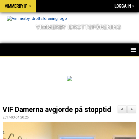
VIMMERBY IF
LOGGA IN
VIMMERBY IDROTTSFÖRENING
HEM
KALENDER
NYHETER
MATCHER
VIF Damerna avgjorde på stopptid
<
>
OM FÖRENINGEN
2017-03-04 20:25
SOCIALA ANSVAR