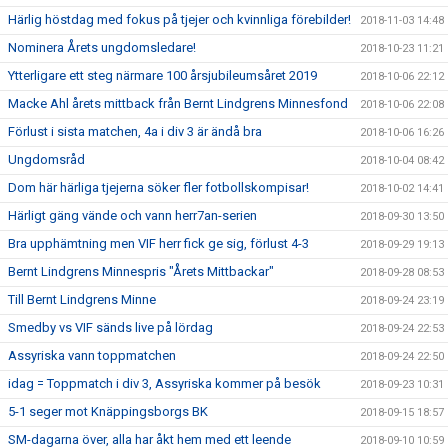
Härlig höstdag med fokus på tjejer och kvinnliga förebilder!
2018-11-03 14:48
Nominera Årets ungdomsledare!
2018-10-23 11:21
Ytterligare ett steg närmare 100 årsjubileumsåret 2019
2018-10-06 22:12
Macke Ahl årets mittback från Bernt Lindgrens Minnesfond
2018-10-06 22:08
Förlust i sista matchen, 4a i div 3 är ändå bra
2018-10-06 16:26
Ungdomsråd
2018-10-04 08:42
Dom här härliga tjejerna söker fler fotbollskompisar!
2018-10-02 14:41
Härligt gäng vände och vann herr7an-serien
2018-09-30 13:50
Bra upphämtning men VIF herr fick ge sig, förlust 4-3
2018-09-29 19:13
Bernt Lindgrens Minnespris "Årets Mittbackar"
2018-09-28 08:53
Till Bernt Lindgrens Minne
2018-09-24 23:19
Smedby vs VIF sänds live på lördag
2018-09-24 22:53
Assyriska vann toppmatchen
2018-09-24 22:50
idag = Toppmatch i div 3, Assyriska kommer på besök
2018-09-23 10:31
5-1 seger mot Knäppingsborgs BK
2018-09-15 18:57
SM-dagarna över, alla har åkt hem med ett leende
2018-09-10 10:59