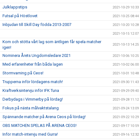
Julklappstips
2021-10-29 10:33
Futsal på Höstlovet
2021-10-25 08:44
Inbjudan till Skill Day födda 2013-2007
2021-10-20 10:28
2021-10-15 12:07
Kom och stötta vårt lag som äntligen får spela matcher
2021-10-13 14:25
igen!
Nominera Årets Ungdomsledare 2021
2021-10-06 10:25
Med erfarenheter från båda lagen
2021-10-02 06:00
Stormvarning på Ceos!
2021-10-01 10:48
Trupperna inför lördagens match!
2021-09-30 11:43
Kraftverksintervju inför IFK Tuna
2021-09-29 09:40
Derbydags i Vimmerby på lördag!
2021-09-28 11:12
Fokus på nästa målvaktstalang
2021-09-24 13:09
Spännande matcher på Arena Ceos på lördag!
2021-09-22 10:29
OBS MATCHEN SPELAS PÅ ARENA CEOS!
2021-09-17 10:59
Inför match-intervju med Gurra!
2021-09-16 12:32