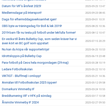
Datum för VIF’s årsfest 2025!
2025-09-25 13:47
Medlemsdagar på Intersport!
2025-09-23 08:45
Dags för eftermiddagsverksamhet igen!
2025-09-01 10:31
OBS byte av träningsdag för Boll & lek 2019!
2025-08-25 10:36
2019-barn får nu testa på fotboll under lekfulla former!
2025-08-12 10:47
En vecka till årets Bullerby Cup, som seden kräver har vi
2025-07-15 20:29
även kört en BC golf som uppstart
Nu kan du köpa vår supportertröja!
2025-06-25 10:53
Idrottsloppis på Bullerby Cup
2025-06-19 23:48
Para-fotboll på Ceos hela morgondagen (29 maj)
2025-05-28 10:19
Ledare Fotbollsskolan
2025-05-22 10:10
VIKTIGT - Bluffmejl i omlopp!
2025-05-21 14:36
Anmälan till Fotbollsskolan 2025 öppen!
2025-05-12 09:58
Domarkurs Vimmerby IF
2025-03-24 10:55
Breddturnering VIF v HFK på söndag
2025-03-17 10:58
Årsmöte Vimmerby IF 2024
2025-02-27 09:50