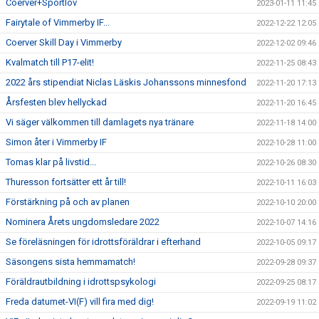
Coerver+Sportlov
2023-01-11 11:45
Fairytale of Vimmerby IF...
2022-12-22 12:05
Coerver Skill Day i Vimmerby
2022-12-02 09:46
Kvalmatch till P17-elit!
2022-11-25 08:43
2022 års stipendiat Niclas Läskis Johanssons minnesfond
2022-11-20 17:13
Årsfesten blev hellyckad
2022-11-20 16:45
Vi säger välkommen till damlagets nya tränare
2022-11-18 14:00
Simon åter i Vimmerby IF
2022-10-28 11:00
Tomas klar på livstid...
2022-10-26 08:30
Thuresson fortsätter ett år till!
2022-10-11 16:03
Förstärkning på och av planen
2022-10-10 20:00
Nominera Årets ungdomsledare 2022
2022-10-07 14:16
Se föreläsningen för idrottsföräldrar i efterhand
2022-10-05 09:17
Säsongens sista hemmamatch!
2022-09-28 09:37
Föräldrautbildning i idrottspsykologi
2022-09-25 08:17
Freda datumet-VI(F) vill fira med dig!
2022-09-19 11:02