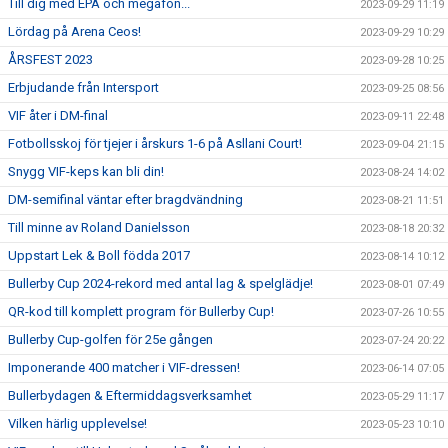
Till dig med EPA och megafon...
2023-09-29 11:19
Lördag på Arena Ceos!
2023-09-29 10:29
ÅRSFEST 2023
2023-09-28 10:25
Erbjudande från Intersport
2023-09-25 08:56
VIF åter i DM-final
2023-09-11 22:48
Fotbollsskoj för tjejer i årskurs 1-6 på Asllani Court!
2023-09-04 21:15
Snygg VIF-keps kan bli din!
2023-08-24 14:02
DM-semifinal väntar efter bragdvändning
2023-08-21 11:51
Till minne av Roland Danielsson
2023-08-18 20:32
Uppstart Lek & Boll födda 2017
2023-08-14 10:12
Bullerby Cup 2024-rekord med antal lag & spelglädje!
2023-08-01 07:49
QR-kod till komplett program för Bullerby Cup!
2023-07-26 10:55
Bullerby Cup-golfen för 25e gången
2023-07-24 20:22
Imponerande 400 matcher i VIF-dressen!
2023-06-14 07:05
Bullerbydagen & Eftermiddagsverksamhet
2023-05-29 11:17
Vilken härlig upplevelse!
2023-05-23 10:10