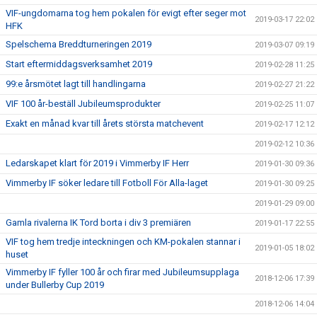
VIF-ungdomarna tog hem pokalen för evigt efter seger mot
2019-03-17 22:02
HFK
Spelschema Breddturneringen 2019
2019-03-07 09:19
Start eftermiddagsverksamhet 2019
2019-02-28 11:25
99:e årsmötet lagt till handlingarna
2019-02-27 21:22
VIF 100 år-beställ Jubileumsprodukter
2019-02-25 11:07
Exakt en månad kvar till årets största matchevent
2019-02-17 12:12
2019-02-12 10:36
Ledarskapet klart för 2019 i Vimmerby IF Herr
2019-01-30 09:36
Vimmerby IF söker ledare till Fotboll För Alla-laget
2019-01-30 09:25
2019-01-29 09:00
Gamla rivalerna IK Tord borta i div 3 premiären
2019-01-17 22:55
VIF tog hem tredje inteckningen och KM-pokalen stannar i
2019-01-05 18:02
huset
Vimmerby IF fyller 100 år och firar med Jubileumsupplaga
2018-12-06 17:39
under Bullerby Cup 2019
2018-12-06 14:04