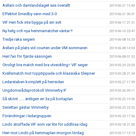
Asllani och damlandslaget ses överallt
2019-06-21 15:40
Effektivt Smedby vann med 3-0
2019-06-21 00:31
VIF Herr fick inte bygga på sin svit
2019-06-17 21:51
Ny helg och nya hemmamatcher väntar !!
2019-06-10 23:47
Tredje raka segern
2019-06-08 16:33
Asllani på plats vid courten under VM-sommaren
2019-06-08 14:03
Herr7an för fjärde säsongen
2019-06-08 01:52
Otroligt bra match med bra utveckling= VIF seger
2019-05-29 23:50
Kvällsmatch mot topptippade och klassiska Sleipner
2019-05-28 21:34
Ledarstaben komplett på herrsidan
2019-05-27 17:39
Ungdomsrådsprotokoll Vimmerby IF
2019-05-26 09:11
Så skönt ...... äntligen en 3a på bortaplan
2019-05-25 19:30
Seriettan gästar Vimmerby
2019-05-23 23:32
Förändringar i ledargruppen
2019-05-23 17:56
Lindö straffade VIF som var lite för uddlösa idag
2019-05-18 21:00
Herr mot Lindö på hemmaplan imorgon lördag
2019-05-17 13:19