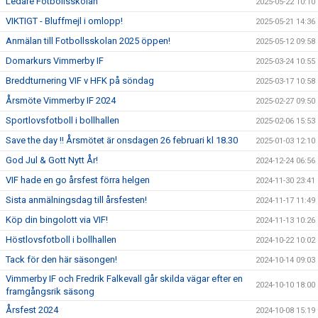
Ledare Fotbollsskolan
2025-05-22 10:10
VIKTIGT - Bluffmejl i omlopp!
2025-05-21 14:36
Anmälan till Fotbollsskolan 2025 öppen!
2025-05-12 09:58
Domarkurs Vimmerby IF
2025-03-24 10:55
Breddturnering VIF v HFK på söndag
2025-03-17 10:58
Årsmöte Vimmerby IF 2024
2025-02-27 09:50
Sportlovsfotboll i bollhallen
2025-02-06 15:53
Save the day !! Årsmötet är onsdagen 26 februari kl 18.30
2025-01-03 12:10
God Jul & Gott Nytt År!
2024-12-24 06:56
VIF hade en go årsfest förra helgen
2024-11-30 23:41
Sista anmälningsdag till årsfesten!
2024-11-17 11:49
Köp din bingolott via VIF!
2024-11-13 10:26
Höstlovsfotboll i bollhallen
2024-10-22 10:02
Tack för den här säsongen!
2024-10-14 09:03
Vimmerby IF och Fredrik Falkevall går skilda vägar efter en
2024-10-10 18:00
framgångsrik säsong
Årsfest 2024
2024-10-08 15:19