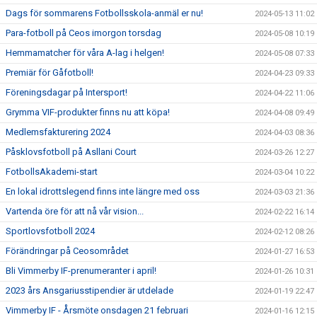
Dags för sommarens Fotbollsskola-anmäl er nu!
2024-05-13 11:02
Para-fotboll på Ceos imorgon torsdag
2024-05-08 10:19
Hemmamatcher för våra A-lag i helgen!
2024-05-08 07:33
Premiär för Gåfotboll!
2024-04-23 09:33
Föreningsdagar på Intersport!
2024-04-22 11:06
Grymma VIF-produkter finns nu att köpa!
2024-04-08 09:49
Medlemsfakturering 2024
2024-04-03 08:36
Påsklovsfotboll på Asllani Court
2024-03-26 12:27
FotbollsAkademi-start
2024-03-04 10:22
En lokal idrottslegend finns inte längre med oss
2024-03-03 21:36
Vartenda öre för att nå vår vision...
2024-02-22 16:14
Sportlovsfotboll 2024
2024-02-12 08:26
Förändringar på Ceosområdet
2024-01-27 16:53
Bli Vimmerby IF-prenumeranter i april!
2024-01-26 10:31
2023 års Ansgariusstipendier är utdelade
2024-01-19 22:47
Vimmerby IF - Årsmöte onsdagen 21 februari
2024-01-16 12:15