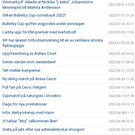
Vimmerby IF delade ut Nicklas ”Läskis” Johanssons
2022-08-01 13:04
Minnespris till Martina Andersson
Vilken Bullerby Cup-comeback 2022!
2022-07-31 07:24
Bullerby Cup-golfen avgjordes under söndagen
2022-07-25 20:11
Ladda upp för EM-premiär med livefotboll!
2022-07-09 11:04
VIF har skänkt fotbollsutrustning till en av världens största
2022-07-04 22:26
flyktingläger
Uppfräschning av Asllani Court
2022-06-30 09:33
Serien vänder som serieledare!
2022-06-27 08:33
Tätt mellan kamperna!
2022-06-21 10:59
Ny viktig match på Arena Ceos!
2022-06-20 11:42
Full fart på Ceos i helgen!
2022-06-15 08:44
Cupmatch på naturgräs i Storebro
2022-06-13 07:38
Dags för nya prestationer
2022-06-09 10:19
Inför derby-intervju med Haris
2022-06-08 11:11
Vi hälsar "Moj" välkommen åter!
2022-06-08 10:21
Greta på jakt efter nya adrenalinkickar imorgon!
2022-06-03 07:20