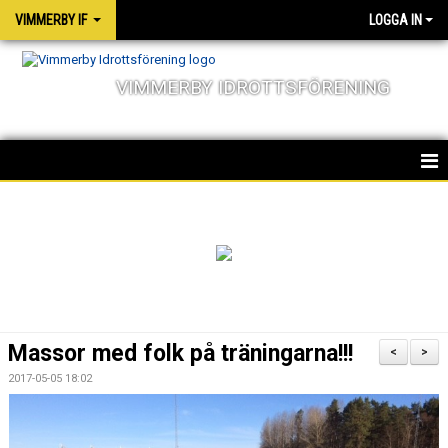
VIMMERBY IF
LOGGA IN
VIMMERBY IDROTTSFÖRENING
HEM
KALENDER
NYHETER
MATCHER
Massor med folk på träningarna!!!
<
>
OM FÖRENINGEN
2017-05-05 18:02
SOCIALA ANSVAR