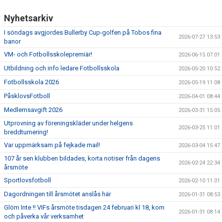
Nyhetsarkiv
I söndags avgjordes Bullerby Cup-golfen på Tobos fina
2026-07-27 13:53
banor
VM- och Fotbollsskolepremiär!
2026-06-15 07:01
Utbildning och info ledare Fotbollsskola
2026-05-20 10:52
Fotbollsskola 2026
2026-05-19 11:08
PåsklovsFotboll
2026-04-01 08:44
Medlemsavgift 2026
2026-03-31 15:05
Utprovning av föreningskläder under helgens
2026-03-25 11:01
breddturnering!
Var uppmärksam på fejkade mail!
2026-03-04 15:47
107 år sen klubben bildades, korta notiser från dagens
2026-02-24 22:34
årsmöte
Sportlovsfotboll
2026-02-10 11:01
Dagordningen till årsmötet anslås här
2026-01-31 08:53
Glöm Inte !! VIFs årsmöte tisdagen 24 februari kl 18, kom
2026-01-31 08:14
och påverka vår verksamhet