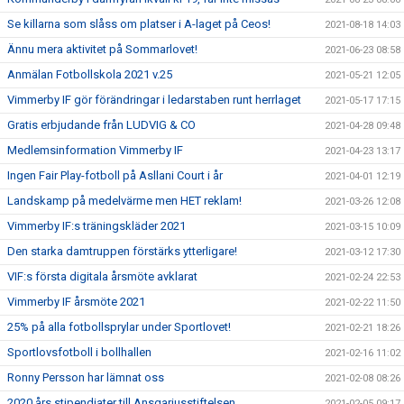
Se killarna som slåss om platser i A-laget på Ceos!
2021-08-18 14:03
Ännu mera aktivitet på Sommarlovet!
2021-06-23 08:58
Anmälan Fotbollskola 2021 v.25
2021-05-21 12:05
Vimmerby IF gör förändringar i ledarstaben runt herrlaget
2021-05-17 17:15
Gratis erbjudande från LUDVIG & CO
2021-04-28 09:48
Medlemsinformation Vimmerby IF
2021-04-23 13:17
Ingen Fair Play-fotboll på Asllani Court i år
2021-04-01 12:19
Landskamp på medelvärme men HET reklam!
2021-03-26 12:08
Vimmerby IF:s träningskläder 2021
2021-03-15 10:09
Den starka damtruppen förstärks ytterligare!
2021-03-12 17:30
VIF:s första digitala årsmöte avklarat
2021-02-24 22:53
Vimmerby IF årsmöte 2021
2021-02-22 11:50
25% på alla fotbollsprylar under Sportlovet!
2021-02-21 18:26
Sportlovsfotboll i bollhallen
2021-02-16 11:02
Ronny Persson har lämnat oss
2021-02-08 08:26
2020 års stipendiater till Ansgariusstiftelsen
2021-02-05 09:17