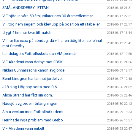
SMÅLANDSDERBY I ETTAN!!
2018-06-18 21:31
VIF bjöd in våra 50 årsjubilarer och 30-årsmedlemmar
2018-06-17 22:31
VIF tog hem segern och klev upp på position ett i tabellen
2018-06-17 22:17
drygt 4 timmar kvar till match
2018-06-17 11:44
Vi firar lite extra på söndag, då vi har en tidig liten seriefinal
2018-06-12 23:41
mot Smedby
Landslagets Fotbollsskola och VM-premiär!
2018-06-12 10:50
VIF Akademi vann derbyt mot FBSK
2018-06-11 21:36
Niklas Gunnarssons kanon avgjorde
2018-06-09 18:17
Bernt Lindgren har lämnat jordelivet
2018-06-07 12:48
J18 slog Högsby borta med 0-6
2018-06-06 21:02
Alicia Strand har fått sin dom.
2018-06-05 22:46
Nässjö avgjorde i förlängningen
2018-05-30 22:13
Sista veckan med FotbollsAkademi
2018-05-29 15:33
Herr hade inga problem med Grebo
2018-05-26 16:37
VIF Akademi vann enkelt
2018-05-23 22:47