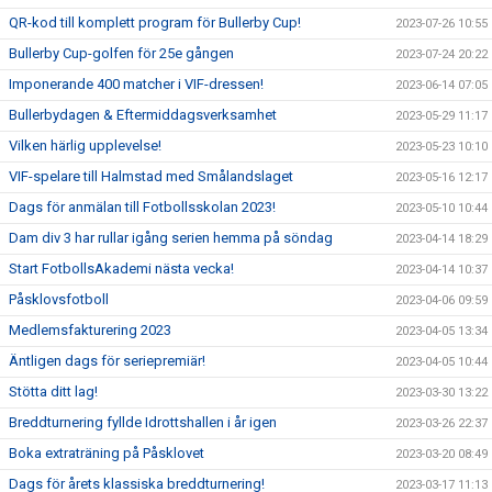
QR-kod till komplett program för Bullerby Cup!
2023-07-26 10:55
Bullerby Cup-golfen för 25e gången
2023-07-24 20:22
Imponerande 400 matcher i VIF-dressen!
2023-06-14 07:05
Bullerbydagen & Eftermiddagsverksamhet
2023-05-29 11:17
Vilken härlig upplevelse!
2023-05-23 10:10
VIF-spelare till Halmstad med Smålandslaget
2023-05-16 12:17
Dags för anmälan till Fotbollsskolan 2023!
2023-05-10 10:44
Dam div 3 har rullar igång serien hemma på söndag
2023-04-14 18:29
Start FotbollsAkademi nästa vecka!
2023-04-14 10:37
Påsklovsfotboll
2023-04-06 09:59
Medlemsfakturering 2023
2023-04-05 13:34
Äntligen dags för seriepremiär!
2023-04-05 10:44
Stötta ditt lag!
2023-03-30 13:22
Breddturnering fyllde Idrottshallen i år igen
2023-03-26 22:37
Boka extraträning på Påsklovet
2023-03-20 08:49
Dags för årets klassiska breddturnering!
2023-03-17 11:13