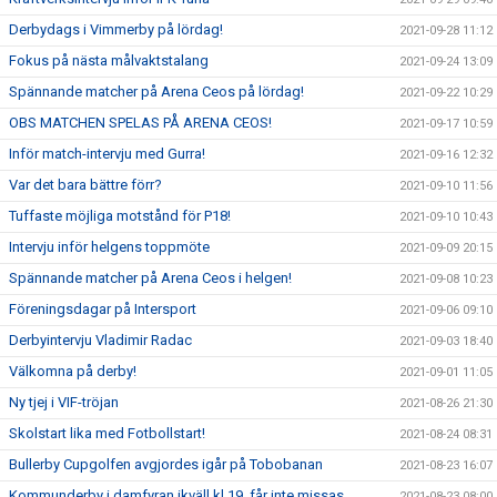
Derbydags i Vimmerby på lördag!
2021-09-28 11:12
Fokus på nästa målvaktstalang
2021-09-24 13:09
Spännande matcher på Arena Ceos på lördag!
2021-09-22 10:29
OBS MATCHEN SPELAS PÅ ARENA CEOS!
2021-09-17 10:59
Inför match-intervju med Gurra!
2021-09-16 12:32
Var det bara bättre förr?
2021-09-10 11:56
Tuffaste möjliga motstånd för P18!
2021-09-10 10:43
Intervju inför helgens toppmöte
2021-09-09 20:15
Spännande matcher på Arena Ceos i helgen!
2021-09-08 10:23
Föreningsdagar på Intersport
2021-09-06 09:10
Derbyintervju Vladimir Radac
2021-09-03 18:40
Välkomna på derby!
2021-09-01 11:05
Ny tjej i VIF-tröjan
2021-08-26 21:30
Skolstart lika med Fotbollstart!
2021-08-24 08:31
Bullerby Cupgolfen avgjordes igår på Tobobanan
2021-08-23 16:07
Kommunderby i damfyran ikväll kl 19, får inte missas
2021-08-23 08:00