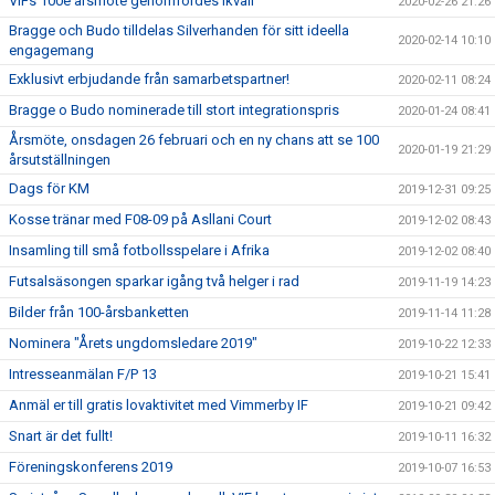
VIFs 100e årsmöte genomfördes ikväll
2020-02-26 21:26
Bragge och Budo tilldelas Silverhanden för sitt ideella
2020-02-14 10:10
engagemang
Exklusivt erbjudande från samarbetspartner!
2020-02-11 08:24
Bragge o Budo nominerade till stort integrationspris
2020-01-24 08:41
Årsmöte, onsdagen 26 februari och en ny chans att se 100
2020-01-19 21:29
årsutställningen
Dags för KM
2019-12-31 09:25
Kosse tränar med F08-09 på Asllani Court
2019-12-02 08:43
Insamling till små fotbollsspelare i Afrika
2019-12-02 08:40
Futsalsäsongen sparkar igång två helger i rad
2019-11-19 14:23
Bilder från 100-årsbanketten
2019-11-14 11:28
Nominera "Årets ungdomsledare 2019"
2019-10-22 12:33
Intresseanmälan F/P 13
2019-10-21 15:41
Anmäl er till gratis lovaktivitet med Vimmerby IF
2019-10-21 09:42
Snart är det fullt!
2019-10-11 16:32
Föreningskonferens 2019
2019-10-07 16:53