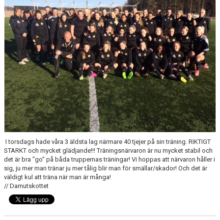
BARN & UNGDOMSVERKSAMHET
STÖTTA VIF
KONTAKT / BOKNING
I torsdags hade våra 3 äldsta lag närmare 40 tjejer på sin träning. RIKTIGT
STARKT och mycket glädjande!!! Träningsnärvaron är nu mycket stabil och
det är bra "go" på båda truppernas träningar! Vi hoppas att närvaron håller i
sig, ju mer man tränar ju mer tålig blir man för smällar/skador! Och det är
väldigt kul att träna när man är många!
// Damutskottet