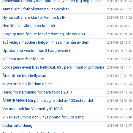
Serietvåan Smedby kammade noll, VIF herr tog seger i sista
2019-09-30 06:53
Anmäl er till fotbollsträning i november
2019-09-26 10:31
Ny huvudtränare klar för Vimmerby IF
2019-09-25 11:02
Herrförlust i viktig streckmatch
2019-09-15 21:51
Ruggigt tung förlust för vårt damlag, blir div 2 nu
2019-09-15 21:38
Två viktiga matcher i helgen, missa inte nån av dem
2019-09-12 19:01
Uppdaterad version från 31 aug-eventet
2019-09-09 13:45
VIF nära men åter förlust
2019-09-07 22:47
Lördagens event blev hellyckat, 835 pers innanför grindarna
2019-09-04 14:11
Återträffen blev hellyckad
2019-09-01 20:29
Ingen bra helg för dam o herr
2019-09-01 20:24
Härlig första träning för barn födda 2013
2019-08-29 19:54
ÅTERTRÄFFEN blir på lördag, en del av 100årsfirandet
2019-08-28 07:20
Var med och fira Vimmerby IF 100 år!
2019-08-26 12:28
Vilken avslutning och 3 nya poäng för JCs gäng
2019-08-25 19:40
Ledarfortbildning
2019-08-23 12:27