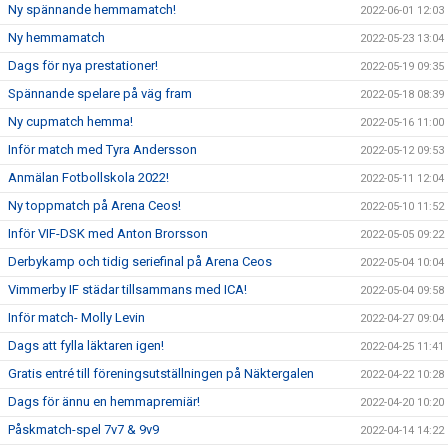
Ny spännande hemmamatch!
2022-06-01 12:03
Ny hemmamatch
2022-05-23 13:04
Dags för nya prestationer!
2022-05-19 09:35
Spännande spelare på väg fram
2022-05-18 08:39
Ny cupmatch hemma!
2022-05-16 11:00
Inför match med Tyra Andersson
2022-05-12 09:53
Anmälan Fotbollskola 2022!
2022-05-11 12:04
Ny toppmatch på Arena Ceos!
2022-05-10 11:52
Inför VIF-DSK med Anton Brorsson
2022-05-05 09:22
Derbykamp och tidig seriefinal på Arena Ceos
2022-05-04 10:04
Vimmerby IF städar tillsammans med ICA!
2022-05-04 09:58
Inför match- Molly Levin
2022-04-27 09:04
Dags att fylla läktaren igen!
2022-04-25 11:41
Gratis entré till föreningsutställningen på Näktergalen
2022-04-22 10:28
Dags för ännu en hemmapremiär!
2022-04-20 10:20
Påskmatch-spel 7v7 & 9v9
2022-04-14 14:22