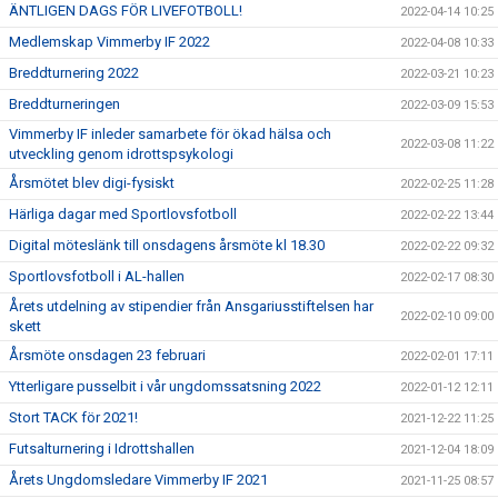
ÄNTLIGEN DAGS FÖR LIVEFOTBOLL!
2022-04-14 10:25
Medlemskap Vimmerby IF 2022
2022-04-08 10:33
Breddturnering 2022
2022-03-21 10:23
Breddturneringen
2022-03-09 15:53
Vimmerby IF inleder samarbete för ökad hälsa och
2022-03-08 11:22
utveckling genom idrottspsykologi
Årsmötet blev digi-fysiskt
2022-02-25 11:28
Härliga dagar med Sportlovsfotboll
2022-02-22 13:44
Digital möteslänk till onsdagens årsmöte kl 18.30
2022-02-22 09:32
Sportlovsfotboll i AL-hallen
2022-02-17 08:30
Årets utdelning av stipendier från Ansgariusstiftelsen har
2022-02-10 09:00
skett
Årsmöte onsdagen 23 februari
2022-02-01 17:11
Ytterligare pusselbit i vår ungdomssatsning 2022
2022-01-12 12:11
Stort TACK för 2021!
2021-12-22 11:25
Futsalturnering i Idrottshallen
2021-12-04 18:09
Årets Ungdomsledare Vimmerby IF 2021
2021-11-25 08:57