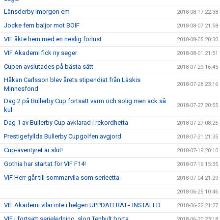
Länsderby imorgon em
2018-08-17 22:38
Jocke fem baljor mot BOIF
2018-08-07 21:58
VIF åkte hem med en neslig förlust
2018-08-05 20:30
VIF Akademi fick ny seger
2018-08-01 21:51
Cupen avslutades på bästa sätt
2018-07-29 16:45
Håkan Carlsson blev årets stipendiat från Läskis
2018-07-28 23:16
Minnesfond
Dag 2 på Bullerby Cup fortsatt varm och solig men ack så
2018-07-27 20:55
kul
Dag 1 av Bullerby Cup avklarad i rekordhetta
2018-07-27 08:25
Prestigefyllda Bullerby Cupgolfen avgjord
2018-07-21 21:35
Cup-äventyret är slut!
2018-07-19 20:10
Gothia har startat för VIF F14!
2018-07-16 15:35
VIF Herr går till sommarvila som serieetta
2018-07-04 21:29
2018-06-25 10:46
VIF Akademi vilar inte i helgen UPPDATERAT= INSTÄLLD
2018-06-22 21:27
VIF i fortsatt serieledning, slog Tenhult borta
2018-06-20 23:18