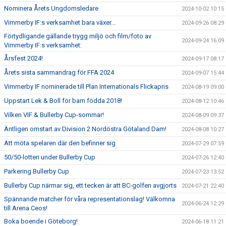
Nominera Årets Ungdomsledare
2024-10-02 10:15
Vimmerby IF:s verksamhet bara växer...
2024-09-26 08:29
Förtydligande gällande trygg miljö och film/foto av
2024-09-24 16:09
Vimmerby IF:s verksamhet:
Årsfest 2024!
2024-09-17 08:17
Årets sista sammandrag för FFA 2024
2024-09-07 15:44
Vimmerby IF nominerade till Plan Internationals Flickapris
2024-08-19 09:00
Uppstart Lek & Boll för barn födda 2018!
2024-08-12 10:46
Vilken VIF & Bullerby Cup-sommar!
2024-08-09 09:37
Äntligen omstart av Division 2 Nordöstra Götaland Dam!
2024-08-08 10:27
Att möta spelaren där den befinner sig
2024-07-29 07:59
50/50-lotteri under Bullerby Cup
2024-07-26 12:40
Parkering Bullerby Cup
2024-07-23 13:52
Bullerby Cup närmar sig, ett tecken är att BC-golfen avgjorts
2024-07-21 22:40
Spännande matcher för våra representationslag! Välkomna
2024-06-24 12:29
till Arena Ceos!
Boka boende i Göteborg!
2024-06-18 11:21