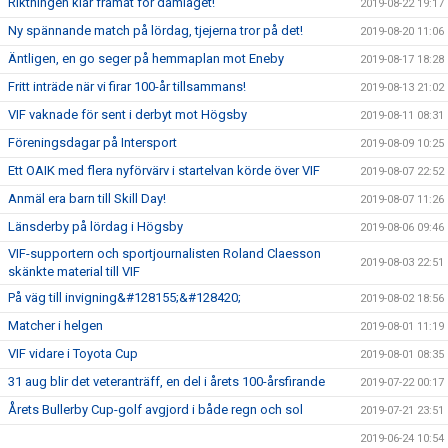
Riktningen klar framåt för damlaget!
2019-08-22 19:17
Ny spännande match på lördag, tjejerna tror på det!
2019-08-20 11:06
Äntligen, en go seger på hemmaplan mot Eneby
2019-08-17 18:28
Fritt inträde när vi firar 100-år tillsammans!
2019-08-13 21:02
VIF vaknade för sent i derbyt mot Högsby
2019-08-11 08:31
Föreningsdagar på Intersport
2019-08-09 10:25
Ett OAIK med flera nyförvärv i startelvan körde över VIF
2019-08-07 22:52
Anmäl era barn till Skill Day!
2019-08-07 11:26
Länsderby på lördag i Högsby
2019-08-06 09:46
VIF-supportern och sportjournalisten Roland Claesson
2019-08-03 22:51
skänkte material till VIF
På väg till invigning&#128155;&#128420;
2019-08-02 18:56
Matcher i helgen
2019-08-01 11:19
VIF vidare i Toyota Cup
2019-08-01 08:35
31 aug blir det veteranträff, en del i årets 100-årsfirande
2019-07-22 00:17
Årets Bullerby Cup-golf avgjord i både regn och sol
2019-07-21 23:51
2019-06-24 10:54