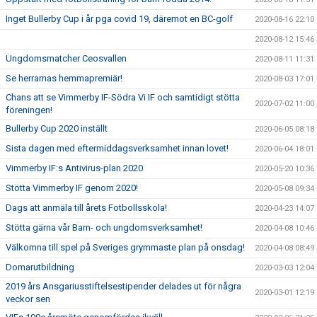
Inget Bullerby Cup i år pga covid 19, däremot en BC-golf
2020-08-16 22:10
2020-08-12 15:46
Ungdomsmatcher Ceosvallen
2020-08-11 11:31
Se herrarnas hemmapremiär!
2020-08-03 17:01
Chans att se Vimmerby IF-Södra Vi IF och samtidigt stötta
2020-07-02 11:00
föreningen!
Bullerby Cup 2020 inställt
2020-06-05 08:18
Sista dagen med eftermiddagsverksamhet innan lovet!
2020-06-04 18:01
Vimmerby IF:s Antivirus-plan 2020
2020-05-20 10:36
Stötta Vimmerby IF genom 2020!
2020-05-08 09:34
Dags att anmäla till årets Fotbollsskola!
2020-04-23 14:07
Stötta gärna vår Barn- och ungdomsverksamhet!
2020-04-08 10:46
Välkomna till spel på Sveriges grymmaste plan på onsdag!
2020-04-08 08:49
Domarutbildning
2020-03-03 12:04
2019 års Ansgariusstiftelsestipender delades ut för några
2020-03-01 12:19
veckor sen