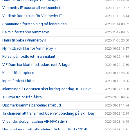
Vimmerby IF pausar all verksamhet
2020-11-16 19:27
Vladimir Radak klar för Vimmerby IF
2020-11-15 15:14
Spännande förstärkning på ledarsidan
2020-11-14 08:32
Belmin förstärker Vimmerby IF
2020-11-12 09:55
Haris tillbaka i Vimmerby IF
2020-11-05 20:00
Ny mittback klar för Vimmerby IF
2020-10-29 16:27
Futsal på höstlovet-fri anmälan!
2020-10-22 14:39
VIF Dam har klart med ledare runt A-laget!
2020-10-20 17:30
Klart inför loppisen
2020-10-16 23:06
Ingen årsfest i höst
2020-10-10 18:36
Inlämning till Loppisen sker lördag-söndag 10-11 okt
2020-10-07 19:58
100 nya tröjor från Åbro!
2020-09-30 09:36
Uppmärksamma parkeringsförbud
2020-08-31 11:34
Ta chansen att träna med Coerver coaching på Skill Day!
2020-08-28 12:19
Vi sänder derbymatchen VIF-HFK i div 3!
2020-08-21 16:49
Uppstart med fotbollsträning för barn födda 2014!
2020-08-18 11:31