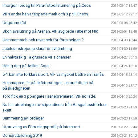
Imorgon lördag fin Para-fotbollsturnering på Ceos
2019-05-17 12:47
VIFs andra halva tappade mark och 3 p till Eneby
2019-05-12 22:17
Ungdomsråd
2019-05-08 08:42
Skön avslutning på Arenan, VIF avgjorde i 80e mot HIK
2019-05-04 18:40
Hemmamatch och revansch för förra helgen ?
2019-04-30 16:44
Jubileumströjorna klara för avhämtning
2019-04-30 11:58
En halvtaskig 1a grusade VIFs chanser
2019-04-27 00:13
Härlig dag på Asllani Court
2019-04-24 13:10
5-1 kan inte förklaras bort, VIF va mycket bättre än Tranås
2019-04-18 23:14
Hemmapremiär på skärtorsdagen, en bra början på
2019-04-15 21:17
påskledigheten
Tord fick en 3 poängare i seriepremiären, VIF nollade.
2019-04-13 20:24
Nu har utdelningen av stipendierna från Ansgariusstiftelsen
2019-03-23 21:59
skett
Summering av lördagen
2019-03-23 17:50
Utprovning av Förreningsprofil på Intersport
2019-03-22 09:44
Domarutbildning 2019
2019-03-21 10:12