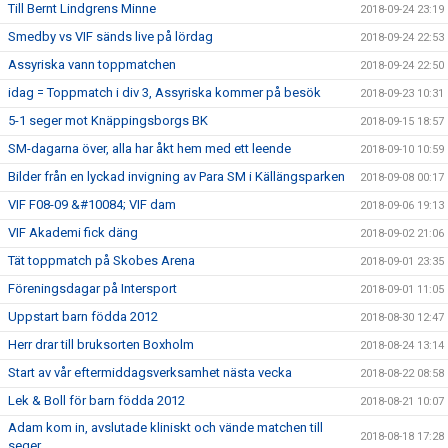
Till Bernt Lindgrens Minne
2018-09-24 23:19
Smedby vs VIF sänds live på lördag
2018-09-24 22:53
Assyriska vann toppmatchen
2018-09-24 22:50
idag = Toppmatch i div 3, Assyriska kommer på besök
2018-09-23 10:31
5-1 seger mot Knäppingsborgs BK
2018-09-15 18:57
SM-dagarna över, alla har åkt hem med ett leende
2018-09-10 10:59
Bilder från en lyckad invigning av Para SM i Källängsparken
2018-09-08 00:17
VIF F08-09 &#10084; VIF dam
2018-09-06 19:13
VIF Akademi fick däng
2018-09-02 21:06
Tät toppmatch på Skobes Arena
2018-09-01 23:35
Föreningsdagar på Intersport
2018-09-01 11:05
Uppstart barn födda 2012
2018-08-30 12:47
Herr drar till bruksorten Boxholm
2018-08-24 13:14
Start av vår eftermiddagsverksamhet nästa vecka
2018-08-22 08:58
Lek & Boll för barn födda 2012
2018-08-21 10:07
Adam kom in, avslutade kliniskt och vände matchen till
2018-08-18 17:28
seger