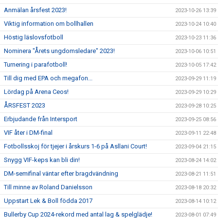
Anmälan årsfest 2023!
2023-10-26 13:39
Viktig information om bollhallen
2023-10-24 10:40
Höstig läslovsfotboll
2023-10-23 11:36
Nominera "Årets ungdomsledare" 2023!
2023-10-06 10:51
Turnering i parafotboll!
2023-10-05 17:42
Till dig med EPA och megafon...
2023-09-29 11:19
Lördag på Arena Ceos!
2023-09-29 10:29
ÅRSFEST 2023
2023-09-28 10:25
Erbjudande från Intersport
2023-09-25 08:56
VIF åter i DM-final
2023-09-11 22:48
Fotbollsskoj för tjejer i årskurs 1-6 på Asllani Court!
2023-09-04 21:15
Snygg VIF-keps kan bli din!
2023-08-24 14:02
DM-semifinal väntar efter bragdvändning
2023-08-21 11:51
Till minne av Roland Danielsson
2023-08-18 20:32
Uppstart Lek & Boll födda 2017
2023-08-14 10:12
Bullerby Cup 2024-rekord med antal lag & spelglädje!
2023-08-01 07:49