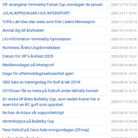
VIF arrangerar Vimmerby Futsal Cup söndagen 4e januari
2025-12-19 19:22
JULKLAPPSDAGAR HOS INTERSPORT!
2025-12-11 10:41
Toffe Lätt blev den sista som fick Läskis Minnespris
2025-11-16 20:13
Anmäl dig till årsfesten!
2025-10-15 09:51
LIU-information Vimmerby Gymnasium
2025-10-15 09:36
Nominera Årets Ungdomsledare
2025-09-30 10:11
Datum för VIF’s årsfest 2025!
2025-09-25 13:47
Medlemsdagar på Intersport!
2025-09-23 08:45
Dags för eftermiddagsverksamhet igen!
2025-09-01 10:31
OBS byte av träningsdag för Boll & lek 2019!
2025-08-25 10:36
2019-barn får nu testa på fotboll under lekfulla former!
2025-08-12 10:47
En vecka till årets Bullerby Cup, som seden kräver har vi
2025-07-15 20:29
även kört en BC golf som uppstart
Nu kan du köpa vår supportertröja!
2025-06-25 10:53
Idrottsloppis på Bullerby Cup
2025-06-19 23:48
Para-fotboll på Ceos hela morgondagen (29 maj)
2025-05-28 10:19