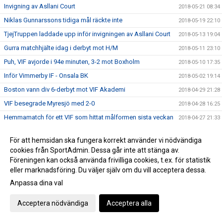
Invigning av Asllani Court
2018-05-21 08:34
Niklas Gunnarssons tidiga mål räckte inte
2018-05-19 22:10
TjejTruppen laddade upp inför invigningen av Asllani Court
2018-05-13 19:04
Gurra matchhjälte idag i derbyt mot H/M
2018-05-11 23:10
Puh, VIF avjorde i 94e minuten, 3-2 mot Boxholm
2018-05-10 17:35
Inför Vimmerby IF - Onsala BK
2018-05-02 19:14
Boston vann div 6-derbyt mot VIF Akademi
2018-04-29 21:28
VIF besegrade Myresjö med 2-0
2018-04-28 16:25
Hemmamatch för ett VIF som hittat målformen sista veckan
2018-04-27 21:33
Bergdalens IK på lördag!
2018-04-27 20:57
För att hemsidan ska fungera korrekt använder vi nödvändiga
Öppettider på kansliet Valborg och 1:a maj
2018-04-26 14:47
cookies från SportAdmin. Dessa går inte att stänga av.
Historisk seger för Akademilaget
Föreningen kan också använda frivilliga cookies, t.ex. för statistik
2018-04-22 22:23
eller marknadsföring. Du väljer själv om du vill acceptera dessa.
Herr vände ett 1-0 underläge till storseger 1-6
2018-04-21 19:53
Anpassa dina val
Dam tappade greppet i 2a och fick en försmädlig
2018-04-21 19:50
uddamålförlust
Acceptera nödvändiga
Acceptera alla
Landslagets Fotbollsskola 2018
2018-04-19 15:35
Dam C gjorde ett rappt intryck ikväll