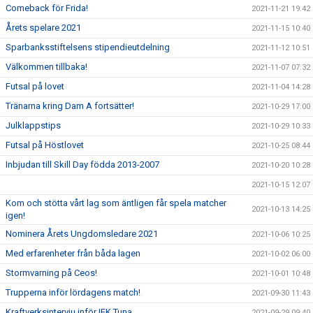
Comeback för Frida!
2021-11-21 19:42
Årets spelare 2021
2021-11-15 10:40
Sparbanksstiftelsens stipendieutdelning
2021-11-12 10:51
Välkommen tillbaka!
2021-11-07 07:32
Futsal på lovet
2021-11-04 14:28
Tränarna kring Dam A fortsätter!
2021-10-29 17:00
Julklappstips
2021-10-29 10:33
Futsal på Höstlovet
2021-10-25 08:44
Inbjudan till Skill Day födda 2013-2007
2021-10-20 10:28
2021-10-15 12:07
Kom och stötta vårt lag som äntligen får spela matcher
2021-10-13 14:25
igen!
Nominera Årets Ungdomsledare 2021
2021-10-06 10:25
Med erfarenheter från båda lagen
2021-10-02 06:00
Stormvarning på Ceos!
2021-10-01 10:48
Trupperna inför lördagens match!
2021-09-30 11:43
Kraftverksintervju inför IFK Tuna
2021-09-29 09:40