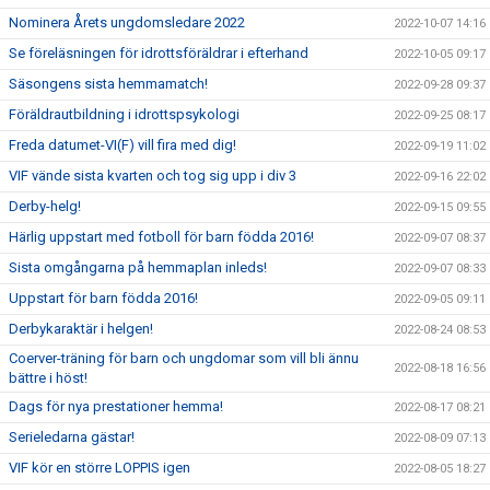
Nominera Årets ungdomsledare 2022
2022-10-07 14:16
Se föreläsningen för idrottsföräldrar i efterhand
2022-10-05 09:17
Säsongens sista hemmamatch!
2022-09-28 09:37
Föräldrautbildning i idrottspsykologi
2022-09-25 08:17
Freda datumet-VI(F) vill fira med dig!
2022-09-19 11:02
VIF vände sista kvarten och tog sig upp i div 3
2022-09-16 22:02
Derby-helg!
2022-09-15 09:55
Härlig uppstart med fotboll för barn födda 2016!
2022-09-07 08:37
Sista omgångarna på hemmaplan inleds!
2022-09-07 08:33
Uppstart för barn födda 2016!
2022-09-05 09:11
Derbykaraktär i helgen!
2022-08-24 08:53
Coerver-träning för barn och ungdomar som vill bli ännu
2022-08-18 16:56
bättre i höst!
Dags för nya prestationer hemma!
2022-08-17 08:21
Serieledarna gästar!
2022-08-09 07:13
VIF kör en större LOPPIS igen
2022-08-05 18:27