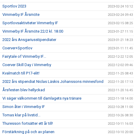
Sportlov 2023
2023-02-24 10:12
Vimmerby IF Årsmöte
2023-02-24 09:43
Sportlovsaktiviteter Vimmerby IF
2023-02-15 08:25
Vimmerby IF Årsmöte 22/2 kl. 18.00
2023-01-27 11:15
2022 års Ansgariusstipendiater
2023-01-21 18:23
Coerver+Sportlov
2023-01-11 11:45
Fairytale of Vimmerby IF...
2022-12-22 12:05
Coerver Skill Day i Vimmerby
2022-12-02 09:46
Kvalmatch till P17-elit!
2022-11-25 08:43
2022 års stipendiat Niclas Läskis Johanssons minnesfond
2022-11-20 17:13
Årsfesten blev hellyckad
2022-11-20 16:45
Vi säger välkommen till damlagets nya tränare
2022-11-18 14:00
Simon åter i Vimmerby IF
2022-10-28 11:00
Tomas klar på livstid...
2022-10-26 08:30
Thuresson fortsätter ett år till!
2022-10-11 16:03
Förstärkning på och av planen
2022-10-10 20:00