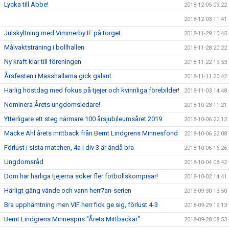
Lycka till Abbe!
2018-12-05 09:22
2018-12-03 11:41
Julskyltning med Vimmerby IF på torget
2018-11-29 10:45
Målvaktsträning i bollhallen
2018-11-28 20:22
Ny kraft klar till föreningen
2018-11-22 19:53
Årsfesten i Mässhallarna gick galant
2018-11-11 20:42
Härlig höstdag med fokus på tjejer och kvinnliga förebilder!
2018-11-03 14:48
Nominera Årets ungdomsledare!
2018-10-23 11:21
Ytterligare ett steg närmare 100 årsjubileumsåret 2019
2018-10-06 22:12
Macke Ahl årets mittback från Bernt Lindgrens Minnesfond
2018-10-06 22:08
Förlust i sista matchen, 4a i div 3 är ändå bra
2018-10-06 16:26
Ungdomsråd
2018-10-04 08:42
Dom här härliga tjejerna söker fler fotbollskompisar!
2018-10-02 14:41
Härligt gäng vände och vann herr7an-serien
2018-09-30 13:50
Bra upphämtning men VIF herr fick ge sig, förlust 4-3
2018-09-29 19:13
Bernt Lindgrens Minnespris "Årets Mittbackar"
2018-09-28 08:53