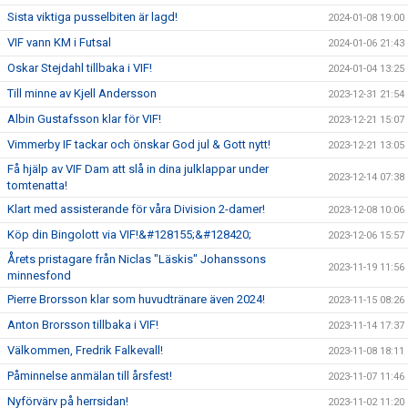
Sista viktiga pusselbiten är lagd!
2024-01-08 19:00
VIF vann KM i Futsal
2024-01-06 21:43
Oskar Stejdahl tillbaka i VIF!
2024-01-04 13:25
Till minne av Kjell Andersson
2023-12-31 21:54
Albin Gustafsson klar för VIF!
2023-12-21 15:07
Vimmerby IF tackar och önskar God jul & Gott nytt!
2023-12-21 13:05
Få hjälp av VIF Dam att slå in dina julklappar under
2023-12-14 07:38
tomtenatta!
Klart med assisterande för våra Division 2-damer!
2023-12-08 10:06
Köp din Bingolott via VIF!&#128155;&#128420;
2023-12-06 15:57
Årets pristagare från Niclas "Läskis" Johanssons
2023-11-19 11:56
minnesfond
Pierre Brorsson klar som huvudtränare även 2024!
2023-11-15 08:26
Anton Brorsson tillbaka i VIF!
2023-11-14 17:37
Välkommen, Fredrik Falkevall!
2023-11-08 18:11
Påminnelse anmälan till årsfest!
2023-11-07 11:46
Nyförvärv på herrsidan!
2023-11-02 11:20