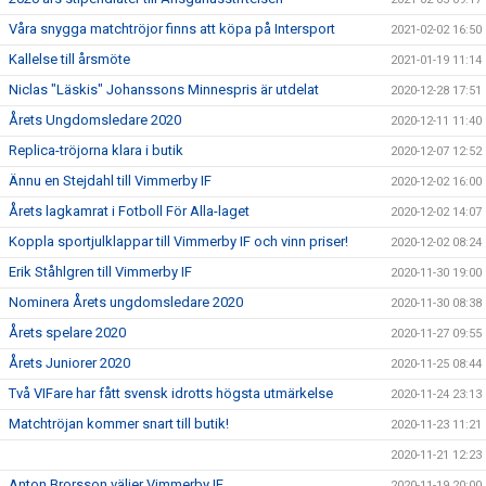
Våra snygga matchtröjor finns att köpa på Intersport
2021-02-02 16:50
Kallelse till årsmöte
2021-01-19 11:14
Niclas "Läskis" Johanssons Minnespris är utdelat
2020-12-28 17:51
Årets Ungdomsledare 2020
2020-12-11 11:40
Replica-tröjorna klara i butik
2020-12-07 12:52
Ännu en Stejdahl till Vimmerby IF
2020-12-02 16:00
Årets lagkamrat i Fotboll För Alla-laget
2020-12-02 14:07
Koppla sportjulklappar till Vimmerby IF och vinn priser!
2020-12-02 08:24
Erik Ståhlgren till Vimmerby IF
2020-11-30 19:00
Nominera Årets ungdomsledare 2020
2020-11-30 08:38
Årets spelare 2020
2020-11-27 09:55
Årets Juniorer 2020
2020-11-25 08:44
Två VIFare har fått svensk idrotts högsta utmärkelse
2020-11-24 23:13
Matchtröjan kommer snart till butik!
2020-11-23 11:21
2020-11-21 12:23
Anton Brorsson väljer Vimmerby IF
2020-11-19 20:00