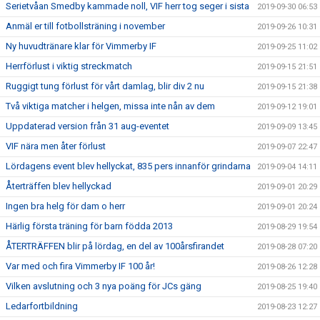
Serietvåan Smedby kammade noll, VIF herr tog seger i sista
2019-09-30 06:53
Anmäl er till fotbollsträning i november
2019-09-26 10:31
Ny huvudtränare klar för Vimmerby IF
2019-09-25 11:02
Herrförlust i viktig streckmatch
2019-09-15 21:51
Ruggigt tung förlust för vårt damlag, blir div 2 nu
2019-09-15 21:38
Två viktiga matcher i helgen, missa inte nån av dem
2019-09-12 19:01
Uppdaterad version från 31 aug-eventet
2019-09-09 13:45
VIF nära men åter förlust
2019-09-07 22:47
Lördagens event blev hellyckat, 835 pers innanför grindarna
2019-09-04 14:11
Återträffen blev hellyckad
2019-09-01 20:29
Ingen bra helg för dam o herr
2019-09-01 20:24
Härlig första träning för barn födda 2013
2019-08-29 19:54
ÅTERTRÄFFEN blir på lördag, en del av 100årsfirandet
2019-08-28 07:20
Var med och fira Vimmerby IF 100 år!
2019-08-26 12:28
Vilken avslutning och 3 nya poäng för JCs gäng
2019-08-25 19:40
Ledarfortbildning
2019-08-23 12:27