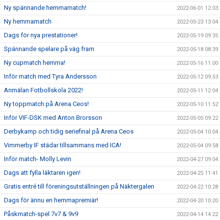
Ny spännande hemmamatch!
2022-06-01 12:03
Ny hemmamatch
2022-05-23 13:04
Dags för nya prestationer!
2022-05-19 09:35
Spännande spelare på väg fram
2022-05-18 08:39
Ny cupmatch hemma!
2022-05-16 11:00
Inför match med Tyra Andersson
2022-05-12 09:53
Anmälan Fotbollskola 2022!
2022-05-11 12:04
Ny toppmatch på Arena Ceos!
2022-05-10 11:52
Inför VIF-DSK med Anton Brorsson
2022-05-05 09:22
Derbykamp och tidig seriefinal på Arena Ceos
2022-05-04 10:04
Vimmerby IF städar tillsammans med ICA!
2022-05-04 09:58
Inför match- Molly Levin
2022-04-27 09:04
Dags att fylla läktaren igen!
2022-04-25 11:41
Gratis entré till föreningsutställningen på Näktergalen
2022-04-22 10:28
Dags för ännu en hemmapremiär!
2022-04-20 10:20
Påskmatch-spel 7v7 & 9v9
2022-04-14 14:22