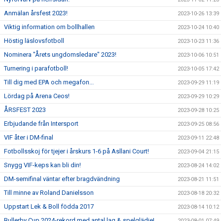
Anmälan årsfest 2023!
2023-10-26 13:39
Viktig information om bollhallen
2023-10-24 10:40
Höstig läslovsfotboll
2023-10-23 11:36
Nominera "Årets ungdomsledare" 2023!
2023-10-06 10:51
Turnering i parafotboll!
2023-10-05 17:42
Till dig med EPA och megafon...
2023-09-29 11:19
Lördag på Arena Ceos!
2023-09-29 10:29
ÅRSFEST 2023
2023-09-28 10:25
Erbjudande från Intersport
2023-09-25 08:56
VIF åter i DM-final
2023-09-11 22:48
Fotbollsskoj för tjejer i årskurs 1-6 på Asllani Court!
2023-09-04 21:15
Snygg VIF-keps kan bli din!
2023-08-24 14:02
DM-semifinal väntar efter bragdvändning
2023-08-21 11:51
Till minne av Roland Danielsson
2023-08-18 20:32
Uppstart Lek & Boll födda 2017
2023-08-14 10:12
Bullerby Cup 2024-rekord med antal lag & spelglädje!
2023-08-01 07:49