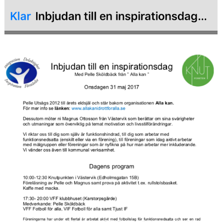
BARN & UNGDOMSVERKSAMHET
STÖTTA VIF
KONTAKT / BOKNING