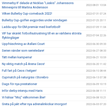
Vimmerby IF delade ut Nicklas ”Läskis” Johanssons
2022-08-01 13:04
Minnespris till Martina Andersson
Vilken Bullerby Cup-comeback 2022!
2022-07-31 07:24
Bullerby Cup-golfen avgjordes under söndagen
2022-07-25 20:11
Ladda upp för EM-premiär med livefotboll!
2022-07-09 11:04
VIF har skänkt fotbollsutrustning till en av världens största
2022-07-04 22:26
flyktingläger
Uppfräschning av Asllani Court
2022-06-30 09:33
Serien vänder som serieledare!
2022-06-27 08:33
Tätt mellan kamperna!
2022-06-21 10:59
Ny viktig match på Arena Ceos!
2022-06-20 11:42
Full fart på Ceos i helgen!
2022-06-15 08:44
Cupmatch på naturgräs i Storebro
2022-06-13 07:38
Dags för nya prestationer
2022-06-09 10:19
Inför derby-intervju med Haris
2022-06-08 11:11
Vi hälsar "Moj" välkommen åter!
2022-06-08 10:21
Greta på jakt efter nya adrenalinkickar imorgon!
2022-06-03 07:20