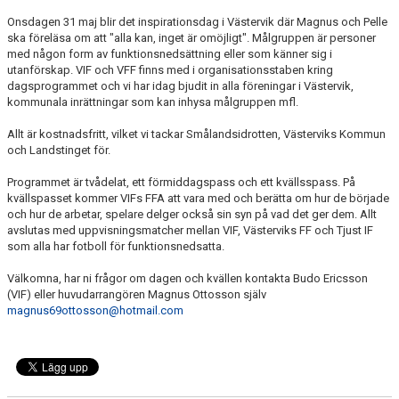
Onsdagen 31 maj blir det inspirationsdag i Västervik där Magnus och Pelle
ska föreläsa om att "alla kan, inget är omöjligt". Målgruppen är personer
med någon form av funktionsnedsättning eller som känner sig i
utanförskap. VIF och VFF finns med i organisationsstaben kring
dagsprogrammet och vi har idag bjudit in alla föreningar i Västervik,
kommunala inrättningar som kan inhysa målgruppen mfl.
Allt är kostnadsfritt, vilket vi tackar Smålandsidrotten, Västerviks Kommun
och Landstinget för.
Programmet är tvådelat, ett förmiddagspass och ett kvällsspass. På
kvällspasset kommer VIFs FFA att vara med och berätta om hur de började
och hur de arbetar, spelare delger också sin syn på vad det ger dem. Allt
avslutas med uppvisningsmatcher mellan VIF, Västerviks FF och Tjust IF
som alla har fotboll för funktionsnedsatta.
Välkomna, har ni frågor om dagen och kvällen kontakta Budo Ericsson
(VIF) eller huvudarrangören Magnus Ottosson själv
magnus69ottosson@hotmail.com