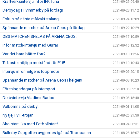
Kraftverksintervju inför IFK Tuna
2021-09-29 09:40
Derbydags i Vimmerby på lördag!
2021-09-28 11:12
Fokus på nästa målvaktstalang
2021-09-24 13:09
Spännande matcher på Arena Ceos på lördag!
2021-09-22 10:29
OBS MATCHEN SPELAS PÅ ARENA CEOS!
2021-09-17 10:59
Inför match-intervju med Gurra!
2021-09-16 12:32
Var det bara bättre förr?
2021-09-10 11:56
Tuffaste möjliga motstånd för P18!
2021-09-10 10:43
Intervju inför helgens toppmöte
2021-09-09 20:15
Spännande matcher på Arena Ceos i helgen!
2021-09-08 10:23
Föreningsdagar på Intersport
2021-09-06 09:10
Derbyintervju Vladimir Radac
2021-09-03 18:40
Välkomna på derby!
2021-09-01 11:05
Ny tjej i VIF-tröjan
2021-08-26 21:30
Skolstart lika med Fotbollstart!
2021-08-24 08:31
Bullerby Cupgolfen avgjordes igår på Tobobanan
2021-08-23 16:07