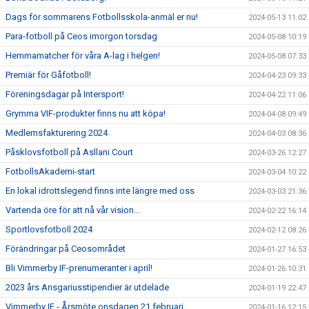
Dags för sommarens Fotbollsskola-anmäl er nu!
2024-05-13 11:02
Para-fotboll på Ceos imorgon torsdag
2024-05-08 10:19
Hemmamatcher för våra A-lag i helgen!
2024-05-08 07:33
Premiär för Gåfotboll!
2024-04-23 09:33
Föreningsdagar på Intersport!
2024-04-22 11:06
Grymma VIF-produkter finns nu att köpa!
2024-04-08 09:49
Medlemsfakturering 2024
2024-04-03 08:36
Påsklovsfotboll på Asllani Court
2024-03-26 12:27
FotbollsAkademi-start
2024-03-04 10:22
En lokal idrottslegend finns inte längre med oss
2024-03-03 21:36
Vartenda öre för att nå vår vision...
2024-02-22 16:14
Sportlovsfotboll 2024
2024-02-12 08:26
Förändringar på Ceosområdet
2024-01-27 16:53
Bli Vimmerby IF-prenumeranter i april!
2024-01-26 10:31
2023 års Ansgariusstipendier är utdelade
2024-01-19 22:47
Vimmerby IF - Årsmöte onsdagen 21 februari
2024-01-16 12:15