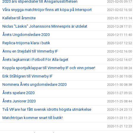
2020 års stipendiater till Ansgariusstiftelsen
2021-02-05 09:17
Våra snygga matchtröjor finns att köpa på Intersport
2021-02-02 16:50
Kallelse till årsmöte
2021-01-19 11:14
Niclas "Läskis" Johanssons Minnespris är utdelat
2020-12-28 17:51
Årets Ungdomsledare 2020
2020-12-11 11:40
Replica-tröjorna klara i butik
2020-12-07 12:52
Ännu en Stejdahl till Vimmerby IF
2020-12-02 16:00
Årets lagkamrat i Fotboll För Alla-laget
2020-12-02 14:07
Koppla sportjulklappar till Vimmerby IF och vinn priser!
2020-12-02 08:24
Erik Ståhlgren till Vimmerby IF
2020-11-30 19:00
Nominera Årets ungdomsledare 2020
2020-11-30 08:38
Årets spelare 2020
2020-11-27 09:55
Årets Juniorer 2020
2020-11-25 08:44
Två VIFare har fått svensk idrotts högsta utmärkelse
2020-11-24 23:13
Matchtröjan kommer snart till butik!
2020-11-23 11:21
2020-11-21 12:23