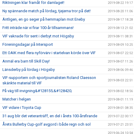
Riktningen klar framåt för damlaget!
2019-08-22 19:17
Ny spännande match på lördag, tjejerna tror på det!
2019-08-20 11:06
Äntligen, en go seger på hemmaplan mot Eneby
2019-08-17 18:28
Fritt inträde när vi firar 100-år tillsammans!
2019-08-13 21:02
VIF vaknade för sent i derbyt mot Högsby
2019-08-11 08:31
Föreningsdagar på Intersport
2019-08-09 10:25
Ett OAIK med flera nyförvärv i startelvan körde över VIF
2019-08-07 22:52
Anmäl era barn till Skill Day!
2019-08-07 11:26
Länsderby på lördag i Högsby
2019-08-06 09:46
VIF-supportern och sportjournalisten Roland Claesson
2019-08-03 22:51
skänkte material till VIF
På väg till invigning&#128155;&#128420;
2019-08-02 18:56
Matcher i helgen
2019-08-01 11:19
VIF vidare i Toyota Cup
2019-08-01 08:35
31 aug blir det veteranträff, en del i årets 100-årsfirande
2019-07-22 00:17
Årets Bullerby Cup-golf avgjord i både regn och sol
2019-07-21 23:51
2019-06-24 10:54