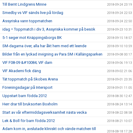
Till Bernt Lindgrens Minne
2018-09-24 23:19
Smedby vs VIF sänds live på lördag
2018-09-24 22:53
Assyriska vann toppmatchen
2018-09-24 22:50
idag = Toppmatch i div 3, Assyriska kommer på besök
2018-09-23 10:31
5-1 seger mot Knäppingsborgs BK
2018-09-15 18:57
SM-dagarna över, alla har åkt hem med ett leende
2018-09-10 10:59
Bilder från en lyckad invigning av Para SM i Källängsparken
2018-09-08 00:17
VIF F08-09 &#10084; VIF dam
2018-09-06 19:13
VIF Akademi fick däng
2018-09-02 21:06
Tät toppmatch på Skobes Arena
2018-09-01 23:35
Föreningsdagar på Intersport
2018-09-01 11:05
Uppstart barn födda 2012
2018-08-30 12:47
Herr drar till bruksorten Boxholm
2018-08-24 13:14
Start av vår eftermiddagsverksamhet nästa vecka
2018-08-22 08:58
Lek & Boll för barn födda 2012
2018-08-21 10:07
Adam kom in, avslutade kliniskt och vände matchen till
2018-08-18 17:28