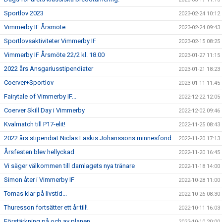
Sportlov 2023
2023-02-24 10:12
Vimmerby IF Årsmöte
2023-02-24 09:43
Sportlovsaktiviteter Vimmerby IF
2023-02-15 08:25
Vimmerby IF Årsmöte 22/2 kl. 18.00
2023-01-27 11:15
2022 års Ansgariusstipendiater
2023-01-21 18:23
Coerver+Sportlov
2023-01-11 11:45
Fairytale of Vimmerby IF...
2022-12-22 12:05
Coerver Skill Day i Vimmerby
2022-12-02 09:46
Kvalmatch till P17-elit!
2022-11-25 08:43
2022 års stipendiat Niclas Läskis Johanssons minnesfond
2022-11-20 17:13
Årsfesten blev hellyckad
2022-11-20 16:45
Vi säger välkommen till damlagets nya tränare
2022-11-18 14:00
Simon åter i Vimmerby IF
2022-10-28 11:00
Tomas klar på livstid...
2022-10-26 08:30
Thuresson fortsätter ett år till!
2022-10-11 16:03
Förstärkning på och av planen
2022-10-10 20:00