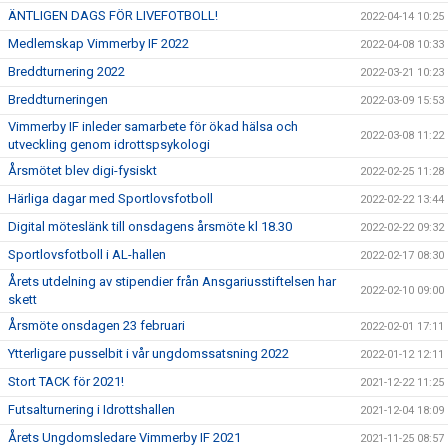
ÄNTLIGEN DAGS FÖR LIVEFOTBOLL!
2022-04-14 10:25
Medlemskap Vimmerby IF 2022
2022-04-08 10:33
Breddturnering 2022
2022-03-21 10:23
Breddturneringen
2022-03-09 15:53
Vimmerby IF inleder samarbete för ökad hälsa och
2022-03-08 11:22
utveckling genom idrottspsykologi
Årsmötet blev digi-fysiskt
2022-02-25 11:28
Härliga dagar med Sportlovsfotboll
2022-02-22 13:44
Digital möteslänk till onsdagens årsmöte kl 18.30
2022-02-22 09:32
Sportlovsfotboll i AL-hallen
2022-02-17 08:30
Årets utdelning av stipendier från Ansgariusstiftelsen har
2022-02-10 09:00
skett
Årsmöte onsdagen 23 februari
2022-02-01 17:11
Ytterligare pusselbit i vår ungdomssatsning 2022
2022-01-12 12:11
Stort TACK för 2021!
2021-12-22 11:25
Futsalturnering i Idrottshallen
2021-12-04 18:09
Årets Ungdomsledare Vimmerby IF 2021
2021-11-25 08:57