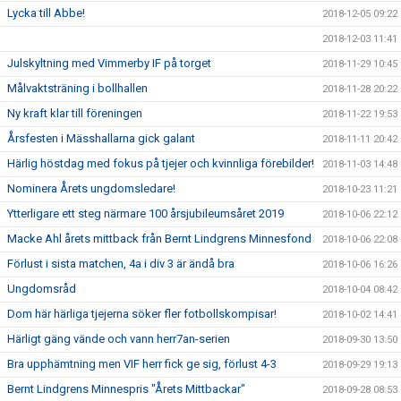
Lycka till Abbe!
2018-12-05 09:22
2018-12-03 11:41
Julskyltning med Vimmerby IF på torget
2018-11-29 10:45
Målvaktsträning i bollhallen
2018-11-28 20:22
Ny kraft klar till föreningen
2018-11-22 19:53
Årsfesten i Mässhallarna gick galant
2018-11-11 20:42
Härlig höstdag med fokus på tjejer och kvinnliga förebilder!
2018-11-03 14:48
Nominera Årets ungdomsledare!
2018-10-23 11:21
Ytterligare ett steg närmare 100 årsjubileumsåret 2019
2018-10-06 22:12
Macke Ahl årets mittback från Bernt Lindgrens Minnesfond
2018-10-06 22:08
Förlust i sista matchen, 4a i div 3 är ändå bra
2018-10-06 16:26
Ungdomsråd
2018-10-04 08:42
Dom här härliga tjejerna söker fler fotbollskompisar!
2018-10-02 14:41
Härligt gäng vände och vann herr7an-serien
2018-09-30 13:50
Bra upphämtning men VIF herr fick ge sig, förlust 4-3
2018-09-29 19:13
Bernt Lindgrens Minnespris "Årets Mittbackar"
2018-09-28 08:53