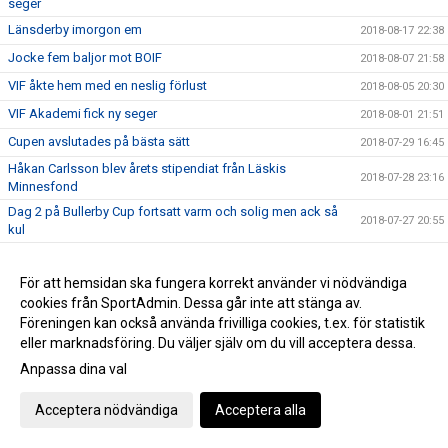
seger
Länsderby imorgon em
2018-08-17 22:38
Jocke fem baljor mot BOIF
2018-08-07 21:58
VIF åkte hem med en neslig förlust
2018-08-05 20:30
VIF Akademi fick ny seger
2018-08-01 21:51
Cupen avslutades på bästa sätt
2018-07-29 16:45
Håkan Carlsson blev årets stipendiat från Läskis
2018-07-28 23:16
Minnesfond
Dag 2 på Bullerby Cup fortsatt varm och solig men ack så
2018-07-27 20:55
kul
Dag 1 av Bullerby Cup avklarad i rekordhetta
2018-07-27 08:25
För att hemsidan ska fungera korrekt använder vi nödvändiga
Prestigefyllda Bullerby Cupgolfen avgjord
2018-07-21 21:35
cookies från SportAdmin. Dessa går inte att stänga av.
Cup-äventyret är slut!
2018-07-19 20:10
Föreningen kan också använda frivilliga cookies, t.ex. för statistik
Gothia har startat för VIF F14!
2018-07-16 15:35
eller marknadsföring. Du väljer själv om du vill acceptera dessa.
VIF Herr går till sommarvila som serieetta
Anpassa dina val
2018-07-04 21:29
2018-06-25 10:46
Acceptera nödvändiga
Acceptera alla
VIF Akademi vilar inte i helgen UPPDATERAT= INSTÄLLD
2018-06-22 21:27