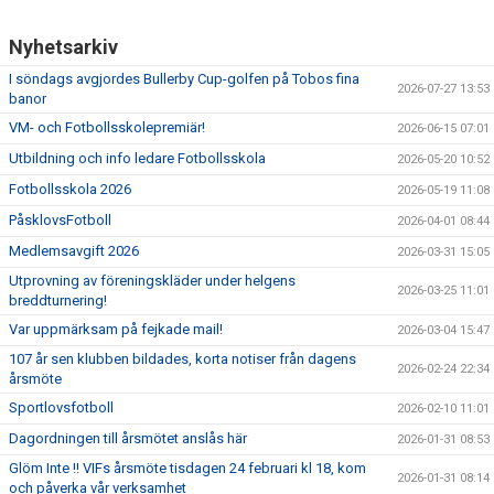
Nyhetsarkiv
I söndags avgjordes Bullerby Cup-golfen på Tobos fina
2026-07-27 13:53
banor
VM- och Fotbollsskolepremiär!
2026-06-15 07:01
Utbildning och info ledare Fotbollsskola
2026-05-20 10:52
Fotbollsskola 2026
2026-05-19 11:08
PåsklovsFotboll
2026-04-01 08:44
Medlemsavgift 2026
2026-03-31 15:05
Utprovning av föreningskläder under helgens
2026-03-25 11:01
breddturnering!
Var uppmärksam på fejkade mail!
2026-03-04 15:47
107 år sen klubben bildades, korta notiser från dagens
2026-02-24 22:34
årsmöte
Sportlovsfotboll
2026-02-10 11:01
Dagordningen till årsmötet anslås här
2026-01-31 08:53
Glöm Inte !! VIFs årsmöte tisdagen 24 februari kl 18, kom
2026-01-31 08:14
och påverka vår verksamhet