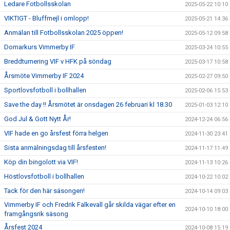
Ledare Fotbollsskolan
2025-05-22 10:10
VIKTIGT - Bluffmejl i omlopp!
2025-05-21 14:36
Anmälan till Fotbollsskolan 2025 öppen!
2025-05-12 09:58
Domarkurs Vimmerby IF
2025-03-24 10:55
Breddturnering VIF v HFK på söndag
2025-03-17 10:58
Årsmöte Vimmerby IF 2024
2025-02-27 09:50
Sportlovsfotboll i bollhallen
2025-02-06 15:53
Save the day !! Årsmötet är onsdagen 26 februari kl 18.30
2025-01-03 12:10
God Jul & Gott Nytt År!
2024-12-24 06:56
VIF hade en go årsfest förra helgen
2024-11-30 23:41
Sista anmälningsdag till årsfesten!
2024-11-17 11:49
Köp din bingolott via VIF!
2024-11-13 10:26
Höstlovsfotboll i bollhallen
2024-10-22 10:02
Tack för den här säsongen!
2024-10-14 09:03
Vimmerby IF och Fredrik Falkevall går skilda vägar efter en
2024-10-10 18:00
framgångsrik säsong
Årsfest 2024
2024-10-08 15:19