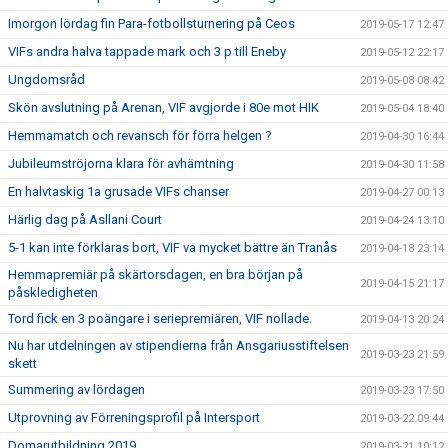
Imorgon lördag fin Para-fotbollsturnering på Ceos
2019-05-17 12:47
VIFs andra halva tappade mark och 3 p till Eneby
2019-05-12 22:17
Ungdomsråd
2019-05-08 08:42
Skön avslutning på Arenan, VIF avgjorde i 80e mot HIK
2019-05-04 18:40
Hemmamatch och revansch för förra helgen ?
2019-04-30 16:44
Jubileumströjorna klara för avhämtning
2019-04-30 11:58
En halvtaskig 1a grusade VIFs chanser
2019-04-27 00:13
Härlig dag på Asllani Court
2019-04-24 13:10
5-1 kan inte förklaras bort, VIF va mycket bättre än Tranås
2019-04-18 23:14
Hemmapremiär på skärtorsdagen, en bra början på
2019-04-15 21:17
påskledigheten
Tord fick en 3 poängare i seriepremiären, VIF nollade.
2019-04-13 20:24
Nu har utdelningen av stipendierna från Ansgariusstiftelsen
2019-03-23 21:59
skett
Summering av lördagen
2019-03-23 17:50
Utprovning av Förreningsprofil på Intersport
2019-03-22 09:44
Domarutbildning 2019
2019-03-21 10:12