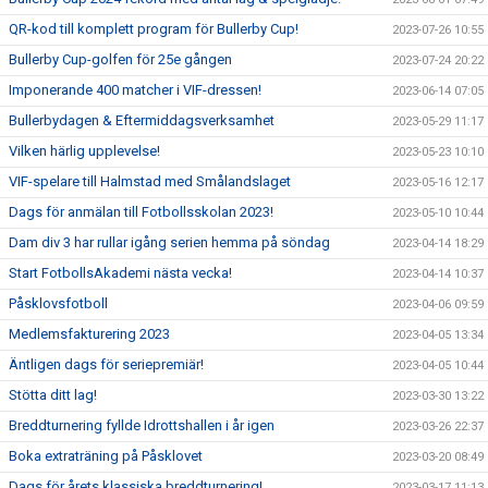
QR-kod till komplett program för Bullerby Cup!
2023-07-26 10:55
Bullerby Cup-golfen för 25e gången
2023-07-24 20:22
Imponerande 400 matcher i VIF-dressen!
2023-06-14 07:05
Bullerbydagen & Eftermiddagsverksamhet
2023-05-29 11:17
Vilken härlig upplevelse!
2023-05-23 10:10
VIF-spelare till Halmstad med Smålandslaget
2023-05-16 12:17
Dags för anmälan till Fotbollsskolan 2023!
2023-05-10 10:44
Dam div 3 har rullar igång serien hemma på söndag
2023-04-14 18:29
Start FotbollsAkademi nästa vecka!
2023-04-14 10:37
Påsklovsfotboll
2023-04-06 09:59
Medlemsfakturering 2023
2023-04-05 13:34
Äntligen dags för seriepremiär!
2023-04-05 10:44
Stötta ditt lag!
2023-03-30 13:22
Breddturnering fyllde Idrottshallen i år igen
2023-03-26 22:37
Boka extraträning på Påsklovet
2023-03-20 08:49
Dags för årets klassiska breddturnering!
2023-03-17 11:13