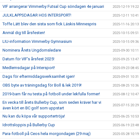
VIF arrangerar Vimmerby Futsal Cup söndagen 4e januari
2025-12-19 19:22
JULKLAPPSDAGAR HOS INTERSPORT!
2025-12-11 10:41
Toffe Lätt blev den sista som fick Läskis Minnespris
2025-11-16 20:13
Anmäl dig till årsfesten!
2025-10-15 09:51
LIU-information Vimmerby Gymnasium
2025-10-15 09:36
Nominera Årets Ungdomsledare
2025-09-30 10:11
Datum för VIF’s årsfest 2025!
2025-09-25 13:47
Medlemsdagar på Intersport!
2025-09-23 08:45
Dags för eftermiddagsverksamhet igen!
2025-09-01 10:31
OBS byte av träningsdag för Boll & lek 2019!
2025-08-25 10:36
2019-barn får nu testa på fotboll under lekfulla former!
2025-08-12 10:47
En vecka till årets Bullerby Cup, som seden kräver har vi
2025-07-15 20:29
även kört en BC golf som uppstart
Nu kan du köpa vår supportertröja!
2025-06-25 10:53
Idrottsloppis på Bullerby Cup
2025-06-19 23:48
Para-fotboll på Ceos hela morgondagen (29 maj)
2025-05-28 10:19