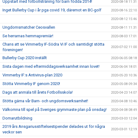
Uppstart med fotbollsträning för barn födda 2014!
2020-08-18 11:31
Inget Bullerby Cup i år pga covid 19, däremot en BC-golf
2020-08-16 22:10
2020-08-12 15:46
Ungdomsmatcher Ceosvallen
2020-08-11 11:31
Se herrarnas hemmapremiär!
2020-08-03 17:01
Chans att se Vimmerby IF-Södra Vi IF och samtidigt stötta
2020-07-02 11:00
föreningen!
Bullerby Cup 2020 inställt
2020-06-05 08:18
Sista dagen med eftermiddagsverksamhet innan lovet!
2020-06-04 18:01
Vimmerby IF:s Antivirus-plan 2020
2020-05-20 10:36
Stötta Vimmerby IF genom 2020!
2020-05-08 09:34
Dags att anmäla till årets Fotbollsskola!
2020-04-23 14:07
Stötta gärna vår Barn- och ungdomsverksamhet!
2020-04-08 10:46
Välkomna till spel på Sveriges grymmaste plan på onsdag!
2020-04-08 08:49
Domarutbildning
2020-03-03 12:04
2019 års Ansgariusstiftelsestipender delades ut för några
2020-03-01 12:19
veckor sen