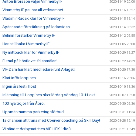
Anton Brorsson väljer Vimmerby IF
2020-11-19 20:00
Vimmerby IF pausar all verksamhet
2020-11-16 19:27
Vladimir Radak klar för Vimmerby IF
2020-11-15 15:14
Spännande förstärkning på ledarsidan
2020-11-14 08:32
Belmin förstärker Vimmerby IF
2020-11-12 09:55
Haris tillbaka i Vimmerby IF
2020-11-05 20:00
Ny mittback klar för Vimmerby IF
2020-10-29 16:27
Futsal på höstlovet-fri anmälan!
2020-10-22 14:39
VIF Dam har klart med ledare runt A-laget!
2020-10-20 17:30
Klart inför loppisen
2020-10-16 23:06
Ingen årsfest i höst
2020-10-10 18:36
Inlämning till Loppisen sker lördag-söndag 10-11 okt
2020-10-07 19:58
100 nya tröjor från Åbro!
2020-09-30 09:36
Uppmärksamma parkeringsförbud
2020-08-31 11:34
Ta chansen att träna med Coerver coaching på Skill Day!
2020-08-28 12:19
Vi sänder derbymatchen VIF-HFK i div 3!
2020-08-21 16:49