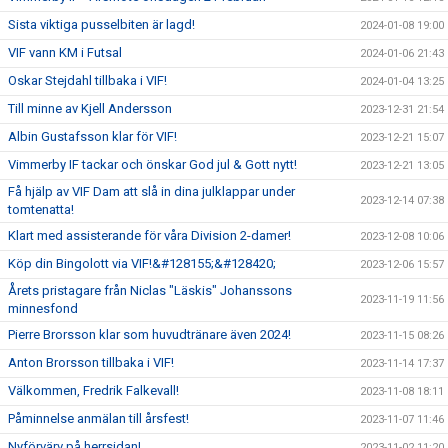
Sista viktiga pusselbiten är lagd!
2024-01-08 19:00
VIF vann KM i Futsal
2024-01-06 21:43
Oskar Stejdahl tillbaka i VIF!
2024-01-04 13:25
Till minne av Kjell Andersson
2023-12-31 21:54
Albin Gustafsson klar för VIF!
2023-12-21 15:07
Vimmerby IF tackar och önskar God jul & Gott nytt!
2023-12-21 13:05
Få hjälp av VIF Dam att slå in dina julklappar under
2023-12-14 07:38
tomtenatta!
Klart med assisterande för våra Division 2-damer!
2023-12-08 10:06
Köp din Bingolott via VIF!&#128155;&#128420;
2023-12-06 15:57
Årets pristagare från Niclas "Läskis" Johanssons
2023-11-19 11:56
minnesfond
Pierre Brorsson klar som huvudtränare även 2024!
2023-11-15 08:26
Anton Brorsson tillbaka i VIF!
2023-11-14 17:37
Välkommen, Fredrik Falkevall!
2023-11-08 18:11
Påminnelse anmälan till årsfest!
2023-11-07 11:46
Nyförvärv på herrsidan!
2023-11-02 11:20