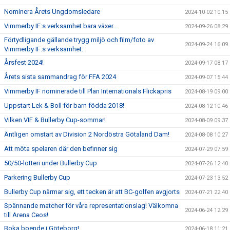
Nominera Årets Ungdomsledare
2024-10-02 10:15
Vimmerby IF:s verksamhet bara växer...
2024-09-26 08:29
Förtydligande gällande trygg miljö och film/foto av
2024-09-24 16:09
Vimmerby IF:s verksamhet:
Årsfest 2024!
2024-09-17 08:17
Årets sista sammandrag för FFA 2024
2024-09-07 15:44
Vimmerby IF nominerade till Plan Internationals Flickapris
2024-08-19 09:00
Uppstart Lek & Boll för barn födda 2018!
2024-08-12 10:46
Vilken VIF & Bullerby Cup-sommar!
2024-08-09 09:37
Äntligen omstart av Division 2 Nordöstra Götaland Dam!
2024-08-08 10:27
Att möta spelaren där den befinner sig
2024-07-29 07:59
50/50-lotteri under Bullerby Cup
2024-07-26 12:40
Parkering Bullerby Cup
2024-07-23 13:52
Bullerby Cup närmar sig, ett tecken är att BC-golfen avgjorts
2024-07-21 22:40
Spännande matcher för våra representationslag! Välkomna
2024-06-24 12:29
till Arena Ceos!
Boka boende i Göteborg!
2024-06-18 11:21