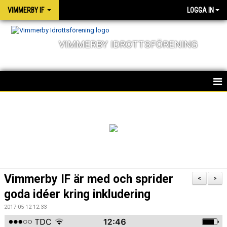
VIMMERBY IF
LOGGA IN
VIMMERBY IDROTTSFÖRENING
HEM
KALENDER
NYHETER
MATCHER
Vimmerby IF är med och sprider
<
>
OM FÖRENINGEN
goda idéer kring inkludering
2017-05-12 12:33
SOCIALA ANSVAR