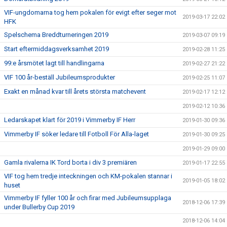
VIF-ungdomarna tog hem pokalen för evigt efter seger mot
2019-03-17 22:02
HFK
Spelschema Breddturneringen 2019
2019-03-07 09:19
Start eftermiddagsverksamhet 2019
2019-02-28 11:25
99:e årsmötet lagt till handlingarna
2019-02-27 21:22
VIF 100 år-beställ Jubileumsprodukter
2019-02-25 11:07
Exakt en månad kvar till årets största matchevent
2019-02-17 12:12
2019-02-12 10:36
Ledarskapet klart för 2019 i Vimmerby IF Herr
2019-01-30 09:36
Vimmerby IF söker ledare till Fotboll För Alla-laget
2019-01-30 09:25
2019-01-29 09:00
Gamla rivalerna IK Tord borta i div 3 premiären
2019-01-17 22:55
VIF tog hem tredje inteckningen och KM-pokalen stannar i
2019-01-05 18:02
huset
Vimmerby IF fyller 100 år och firar med Jubileumsupplaga
2018-12-06 17:39
under Bullerby Cup 2019
2018-12-06 14:04