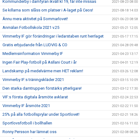
Kommunderby i damfyran ikväll kl 19, får inte missas
2021-08-23 08:00
Se killarna som slåss om platser i A-laget på Ceos!
2021-08-18 14:03
Ännu mera aktivitet på Sommarlovet!
2021-06-23 08:58
Anmälan Fotbollskola 2021 v.25
2021-05-21 12:05
Vimmerby IF gör förändringar i ledarstaben runt herrlaget
2021-05-17 17:15
Gratis erbjudande från LUDVIG & CO
2021-04-28 09:48
Medlemsinformation Vimmerby IF
2021-04-23 13:17
Ingen Fair Play-fotboll på Asllani Court i år
2021-04-01 12:19
Landskamp på medelvärme men HET reklam!
2021-03-26 12:08
Vimmerby IF:s träningskläder 2021
2021-03-15 10:09
Den starka damtruppen förstärks ytterligare!
2021-03-12 17:30
VIF:s första digitala årsmöte avklarat
2021-02-24 22:53
Vimmerby IF årsmöte 2021
2021-02-22 11:50
25% på alla fotbollsprylar under Sportlovet!
2021-02-21 18:26
Sportlovsfotboll i bollhallen
2021-02-16 11:02
Ronny Persson har lämnat oss
2021-02-08 08:26