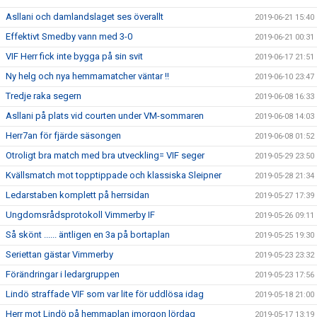
Asllani och damlandslaget ses överallt
2019-06-21 15:40
Effektivt Smedby vann med 3-0
2019-06-21 00:31
VIF Herr fick inte bygga på sin svit
2019-06-17 21:51
Ny helg och nya hemmamatcher väntar !!
2019-06-10 23:47
Tredje raka segern
2019-06-08 16:33
Asllani på plats vid courten under VM-sommaren
2019-06-08 14:03
Herr7an för fjärde säsongen
2019-06-08 01:52
Otroligt bra match med bra utveckling= VIF seger
2019-05-29 23:50
Kvällsmatch mot topptippade och klassiska Sleipner
2019-05-28 21:34
Ledarstaben komplett på herrsidan
2019-05-27 17:39
Ungdomsrådsprotokoll Vimmerby IF
2019-05-26 09:11
Så skönt ...... äntligen en 3a på bortaplan
2019-05-25 19:30
Seriettan gästar Vimmerby
2019-05-23 23:32
Förändringar i ledargruppen
2019-05-23 17:56
Lindö straffade VIF som var lite för uddlösa idag
2019-05-18 21:00
Herr mot Lindö på hemmaplan imorgon lördag
2019-05-17 13:19