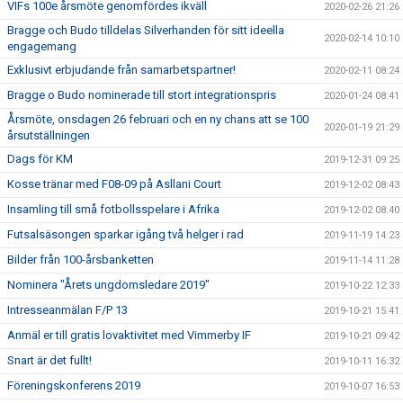
VIFs 100e årsmöte genomfördes ikväll
2020-02-26 21:26
Bragge och Budo tilldelas Silverhanden för sitt ideella
2020-02-14 10:10
engagemang
Exklusivt erbjudande från samarbetspartner!
2020-02-11 08:24
Bragge o Budo nominerade till stort integrationspris
2020-01-24 08:41
Årsmöte, onsdagen 26 februari och en ny chans att se 100
2020-01-19 21:29
årsutställningen
Dags för KM
2019-12-31 09:25
Kosse tränar med F08-09 på Asllani Court
2019-12-02 08:43
Insamling till små fotbollsspelare i Afrika
2019-12-02 08:40
Futsalsäsongen sparkar igång två helger i rad
2019-11-19 14:23
Bilder från 100-årsbanketten
2019-11-14 11:28
Nominera "Årets ungdomsledare 2019"
2019-10-22 12:33
Intresseanmälan F/P 13
2019-10-21 15:41
Anmäl er till gratis lovaktivitet med Vimmerby IF
2019-10-21 09:42
Snart är det fullt!
2019-10-11 16:32
Föreningskonferens 2019
2019-10-07 16:53