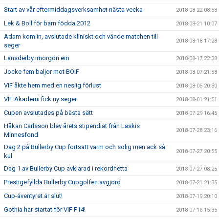
Start av vår eftermiddagsverksamhet nästa vecka
2018-08-22 08:58
Lek & Boll för barn födda 2012
2018-08-21 10:07
Adam kom in, avslutade kliniskt och vände matchen till
2018-08-18 17:28
seger
Länsderby imorgon em
2018-08-17 22:38
Jocke fem baljor mot BOIF
2018-08-07 21:58
VIF åkte hem med en neslig förlust
2018-08-05 20:30
VIF Akademi fick ny seger
2018-08-01 21:51
Cupen avslutades på bästa sätt
2018-07-29 16:45
Håkan Carlsson blev årets stipendiat från Läskis
2018-07-28 23:16
Minnesfond
Dag 2 på Bullerby Cup fortsatt varm och solig men ack så
2018-07-27 20:55
kul
Dag 1 av Bullerby Cup avklarad i rekordhetta
2018-07-27 08:25
Prestigefyllda Bullerby Cupgolfen avgjord
2018-07-21 21:35
Cup-äventyret är slut!
2018-07-19 20:10
Gothia har startat för VIF F14!
2018-07-16 15:35