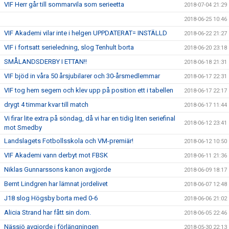
VIF Herr går till sommarvila som serieetta
2018-07-04 21:29
2018-06-25 10:46
VIF Akademi vilar inte i helgen UPPDATERAT= INSTÄLLD
2018-06-22 21:27
VIF i fortsatt serieledning, slog Tenhult borta
2018-06-20 23:18
SMÅLANDSDERBY I ETTAN!!
2018-06-18 21:31
VIF bjöd in våra 50 årsjubilarer och 30-årsmedlemmar
2018-06-17 22:31
VIF tog hem segern och klev upp på position ett i tabellen
2018-06-17 22:17
drygt 4 timmar kvar till match
2018-06-17 11:44
Vi firar lite extra på söndag, då vi har en tidig liten seriefinal
2018-06-12 23:41
mot Smedby
Landslagets Fotbollsskola och VM-premiär!
2018-06-12 10:50
VIF Akademi vann derbyt mot FBSK
2018-06-11 21:36
Niklas Gunnarssons kanon avgjorde
2018-06-09 18:17
Bernt Lindgren har lämnat jordelivet
2018-06-07 12:48
J18 slog Högsby borta med 0-6
2018-06-06 21:02
Alicia Strand har fått sin dom.
2018-06-05 22:46
Nässjö avgjorde i förlängningen
2018-05-30 22:13