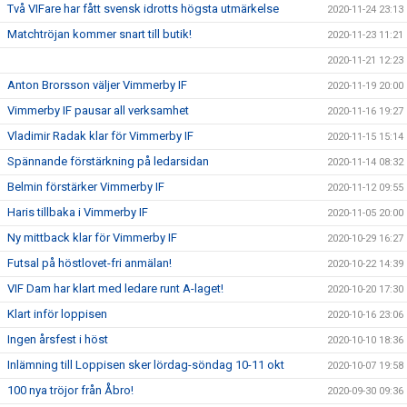
Två VIFare har fått svensk idrotts högsta utmärkelse
2020-11-24 23:13
Matchtröjan kommer snart till butik!
2020-11-23 11:21
2020-11-21 12:23
Anton Brorsson väljer Vimmerby IF
2020-11-19 20:00
Vimmerby IF pausar all verksamhet
2020-11-16 19:27
Vladimir Radak klar för Vimmerby IF
2020-11-15 15:14
Spännande förstärkning på ledarsidan
2020-11-14 08:32
Belmin förstärker Vimmerby IF
2020-11-12 09:55
Haris tillbaka i Vimmerby IF
2020-11-05 20:00
Ny mittback klar för Vimmerby IF
2020-10-29 16:27
Futsal på höstlovet-fri anmälan!
2020-10-22 14:39
VIF Dam har klart med ledare runt A-laget!
2020-10-20 17:30
Klart inför loppisen
2020-10-16 23:06
Ingen årsfest i höst
2020-10-10 18:36
Inlämning till Loppisen sker lördag-söndag 10-11 okt
2020-10-07 19:58
100 nya tröjor från Åbro!
2020-09-30 09:36