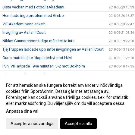
Sista veckan med FotbollsAkademi
2018-05-29 15:33
Herr hade inga problem med Grebo
2018-05-26 16:37
VIF Akademi vann enkelt
2018-05-23 22:47
Invigning av Asllani Court
2018-05-21 08:34
Niklas Gunnarssons tidiga mål räckte inte
2018-05-19 22:10
TjejTruppen laddade upp inför invigningen av Asllani Court
2018-05-13 19:04
Gurra matchhjälte idag i derbyt mot H/M
2018-05-11 23:10
Puh, VIF avjorde i 94e minuten, 3-2 mot Boxholm
2018-05-10 17:35
Inför Vimmerby IF - Onsala BK
2018-05-02 19:14
Boston vann div 6-derbyt mot VIF Akademi
2018-04-29 21:28
För att hemsidan ska fungera korrekt använder vi nödvändiga
cookies från SportAdmin. Dessa går inte att stänga av.
VIF besegrade Myresjö med 2-0
2018-04-28 16:25
Föreningen kan också använda frivilliga cookies, t.ex. för statistik
Hemmamatch för ett VIF som hittat målformen sista veckan
2018-04-27 21:33
eller marknadsföring. Du väljer själv om du vill acceptera dessa.
Bergdalens IK på lördag!
2018-04-27 20:57
Anpassa dina val
Öppettider på kansliet Valborg och 1:a maj
2018-04-26 14:47
Acceptera nödvändiga
Acceptera alla
Historisk seger för Akademilaget
2018-04-22 22:23
Herr vände ett 1-0 underläge till storseger 1-6
2018-04-21 19:53