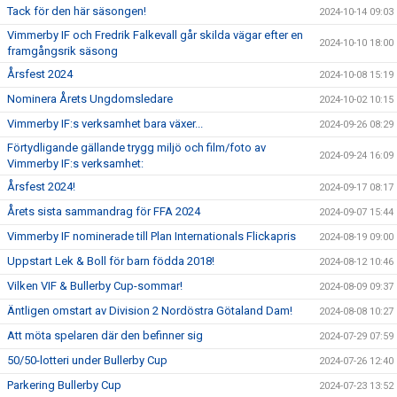
Tack för den här säsongen!
2024-10-14 09:03
Vimmerby IF och Fredrik Falkevall går skilda vägar efter en
2024-10-10 18:00
framgångsrik säsong
Årsfest 2024
2024-10-08 15:19
Nominera Årets Ungdomsledare
2024-10-02 10:15
Vimmerby IF:s verksamhet bara växer...
2024-09-26 08:29
Förtydligande gällande trygg miljö och film/foto av
2024-09-24 16:09
Vimmerby IF:s verksamhet:
Årsfest 2024!
2024-09-17 08:17
Årets sista sammandrag för FFA 2024
2024-09-07 15:44
Vimmerby IF nominerade till Plan Internationals Flickapris
2024-08-19 09:00
Uppstart Lek & Boll för barn födda 2018!
2024-08-12 10:46
Vilken VIF & Bullerby Cup-sommar!
2024-08-09 09:37
Äntligen omstart av Division 2 Nordöstra Götaland Dam!
2024-08-08 10:27
Att möta spelaren där den befinner sig
2024-07-29 07:59
50/50-lotteri under Bullerby Cup
2024-07-26 12:40
Parkering Bullerby Cup
2024-07-23 13:52