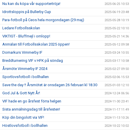
Nu kan du köpa vår supportertröja!
2025-06-25 10:53
Idrottsloppis på Bullerby Cup
2025-06-19 23:48
Para-fotboll på Ceos hela morgondagen (29 maj)
2025-05-28 10:19
Ledare Fotbollsskolan
2025-05-22 10:10
VIKTIGT - Bluffmejl i omlopp!
2025-05-21 14:36
Anmälan till Fotbollsskolan 2025 öppen!
2025-05-12 09:58
Domarkurs Vimmerby IF
2025-03-24 10:55
Breddturnering VIF v HFK på söndag
2025-03-17 10:58
Årsmöte Vimmerby IF 2024
2025-02-27 09:50
Sportlovsfotboll i bollhallen
2025-02-06 15:53
Save the day !! Årsmötet är onsdagen 26 februari kl 18.30
2025-01-03 12:10
God Jul & Gott Nytt År!
2024-12-24 06:56
VIF hade en go årsfest förra helgen
2024-11-30 23:41
Sista anmälningsdag till årsfesten!
2024-11-17 11:49
Köp din bingolott via VIF!
2024-11-13 10:26
Höstlovsfotboll i bollhallen
2024-10-22 10:02