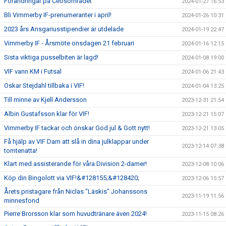
Förändringar på Ceosområdet
2024-01-27 16:53
Bli Vimmerby IF-prenumeranter i april!
2024-01-26 10:31
2023 års Ansgariusstipendier är utdelade
2024-01-19 22:47
Vimmerby IF - Årsmöte onsdagen 21 februari
2024-01-16 12:15
Sista viktiga pusselbiten är lagd!
2024-01-08 19:00
VIF vann KM i Futsal
2024-01-06 21:43
Oskar Stejdahl tillbaka i VIF!
2024-01-04 13:25
Till minne av Kjell Andersson
2023-12-31 21:54
Albin Gustafsson klar för VIF!
2023-12-21 15:07
Vimmerby IF tackar och önskar God jul & Gott nytt!
2023-12-21 13:05
Få hjälp av VIF Dam att slå in dina julklappar under
2023-12-14 07:38
tomtenatta!
Klart med assisterande för våra Division 2-damer!
2023-12-08 10:06
Köp din Bingolott via VIF!&#128155;&#128420;
2023-12-06 15:57
Årets pristagare från Niclas "Läskis" Johanssons
2023-11-19 11:56
minnesfond
Pierre Brorsson klar som huvudtränare även 2024!
2023-11-15 08:26