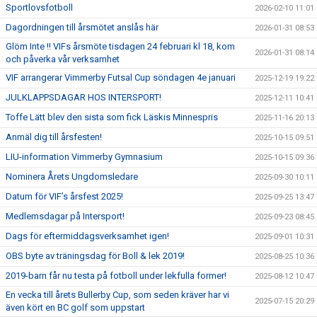
Sportlovsfotboll
2026-02-10 11:01
Dagordningen till årsmötet anslås här
2026-01-31 08:53
Glöm Inte !! VIFs årsmöte tisdagen 24 februari kl 18, kom
2026-01-31 08:14
och påverka vår verksamhet
VIF arrangerar Vimmerby Futsal Cup söndagen 4e januari
2025-12-19 19:22
JULKLAPPSDAGAR HOS INTERSPORT!
2025-12-11 10:41
Toffe Lätt blev den sista som fick Läskis Minnespris
2025-11-16 20:13
Anmäl dig till årsfesten!
2025-10-15 09:51
LIU-information Vimmerby Gymnasium
2025-10-15 09:36
Nominera Årets Ungdomsledare
2025-09-30 10:11
Datum för VIF’s årsfest 2025!
2025-09-25 13:47
Medlemsdagar på Intersport!
2025-09-23 08:45
Dags för eftermiddagsverksamhet igen!
2025-09-01 10:31
OBS byte av träningsdag för Boll & lek 2019!
2025-08-25 10:36
2019-barn får nu testa på fotboll under lekfulla former!
2025-08-12 10:47
En vecka till årets Bullerby Cup, som seden kräver har vi
2025-07-15 20:29
även kört en BC golf som uppstart