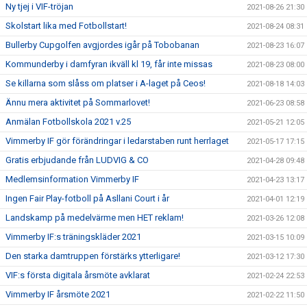
Ny tjej i VIF-tröjan
2021-08-26 21:30
Skolstart lika med Fotbollstart!
2021-08-24 08:31
Bullerby Cupgolfen avgjordes igår på Tobobanan
2021-08-23 16:07
Kommunderby i damfyran ikväll kl 19, får inte missas
2021-08-23 08:00
Se killarna som slåss om platser i A-laget på Ceos!
2021-08-18 14:03
Ännu mera aktivitet på Sommarlovet!
2021-06-23 08:58
Anmälan Fotbollskola 2021 v.25
2021-05-21 12:05
Vimmerby IF gör förändringar i ledarstaben runt herrlaget
2021-05-17 17:15
Gratis erbjudande från LUDVIG & CO
2021-04-28 09:48
Medlemsinformation Vimmerby IF
2021-04-23 13:17
Ingen Fair Play-fotboll på Asllani Court i år
2021-04-01 12:19
Landskamp på medelvärme men HET reklam!
2021-03-26 12:08
Vimmerby IF:s träningskläder 2021
2021-03-15 10:09
Den starka damtruppen förstärks ytterligare!
2021-03-12 17:30
VIF:s första digitala årsmöte avklarat
2021-02-24 22:53
Vimmerby IF årsmöte 2021
2021-02-22 11:50