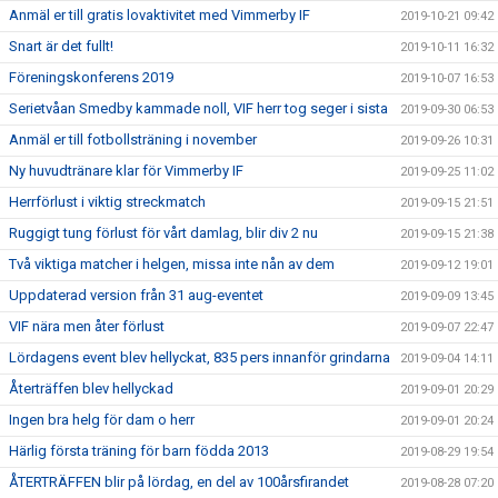
Anmäl er till gratis lovaktivitet med Vimmerby IF
2019-10-21 09:42
Snart är det fullt!
2019-10-11 16:32
Föreningskonferens 2019
2019-10-07 16:53
Serietvåan Smedby kammade noll, VIF herr tog seger i sista
2019-09-30 06:53
Anmäl er till fotbollsträning i november
2019-09-26 10:31
Ny huvudtränare klar för Vimmerby IF
2019-09-25 11:02
Herrförlust i viktig streckmatch
2019-09-15 21:51
Ruggigt tung förlust för vårt damlag, blir div 2 nu
2019-09-15 21:38
Två viktiga matcher i helgen, missa inte nån av dem
2019-09-12 19:01
Uppdaterad version från 31 aug-eventet
2019-09-09 13:45
VIF nära men åter förlust
2019-09-07 22:47
Lördagens event blev hellyckat, 835 pers innanför grindarna
2019-09-04 14:11
Återträffen blev hellyckad
2019-09-01 20:29
Ingen bra helg för dam o herr
2019-09-01 20:24
Härlig första träning för barn födda 2013
2019-08-29 19:54
ÅTERTRÄFFEN blir på lördag, en del av 100årsfirandet
2019-08-28 07:20