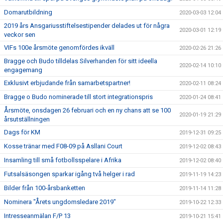
Domarutbildning
2020-03-03 12:04
2019 års Ansgariusstiftelsestipender delades ut för några
2020-03-01 12:19
veckor sen
VIFs 100e årsmöte genomfördes ikväll
2020-02-26 21:26
Bragge och Budo tilldelas Silverhanden för sitt ideella
2020-02-14 10:10
engagemang
Exklusivt erbjudande från samarbetspartner!
2020-02-11 08:24
Bragge o Budo nominerade till stort integrationspris
2020-01-24 08:41
Årsmöte, onsdagen 26 februari och en ny chans att se 100
2020-01-19 21:29
årsutställningen
Dags för KM
2019-12-31 09:25
Kosse tränar med F08-09 på Asllani Court
2019-12-02 08:43
Insamling till små fotbollsspelare i Afrika
2019-12-02 08:40
Futsalsäsongen sparkar igång två helger i rad
2019-11-19 14:23
Bilder från 100-årsbanketten
2019-11-14 11:28
Nominera "Årets ungdomsledare 2019"
2019-10-22 12:33
Intresseanmälan F/P 13
2019-10-21 15:41