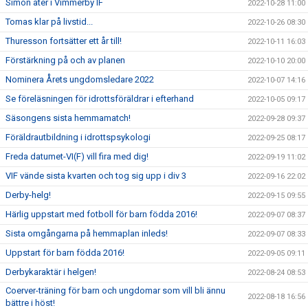
Simon åter i Vimmerby IF
2022-10-28 11:00
Tomas klar på livstid...
2022-10-26 08:30
Thuresson fortsätter ett år till!
2022-10-11 16:03
Förstärkning på och av planen
2022-10-10 20:00
Nominera Årets ungdomsledare 2022
2022-10-07 14:16
Se föreläsningen för idrottsföräldrar i efterhand
2022-10-05 09:17
Säsongens sista hemmamatch!
2022-09-28 09:37
Föräldrautbildning i idrottspsykologi
2022-09-25 08:17
Freda datumet-VI(F) vill fira med dig!
2022-09-19 11:02
VIF vände sista kvarten och tog sig upp i div 3
2022-09-16 22:02
Derby-helg!
2022-09-15 09:55
Härlig uppstart med fotboll för barn födda 2016!
2022-09-07 08:37
Sista omgångarna på hemmaplan inleds!
2022-09-07 08:33
Uppstart för barn födda 2016!
2022-09-05 09:11
Derbykaraktär i helgen!
2022-08-24 08:53
Coerver-träning för barn och ungdomar som vill bli ännu
2022-08-18 16:56
bättre i höst!