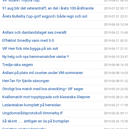
VIF vidare i Toyota Cup
2019-08-01 08:35
31 aug blir det veteranträff, en del i årets 100-årsfirande
2019-07-22 00:17
Årets Bullerby Cup-golf avgjord i både regn och sol
2019-07-21 23:51
2019-06-24 10:54
Asllani och damlandslaget ses överallt
2019-06-21 15:40
Effektivt Smedby vann med 3-0
2019-06-21 00:31
VIF Herr fick inte bygga på sin svit
2019-06-17 21:51
Ny helg och nya hemmamatcher väntar !!
2019-06-10 23:47
Tredje raka segern
2019-06-08 16:33
Asllani på plats vid courten under VM-sommaren
2019-06-08 14:03
Herr7an för fjärde säsongen
2019-06-08 01:52
Otroligt bra match med bra utveckling= VIF seger
2019-05-29 23:50
Kvällsmatch mot topptippade och klassiska Sleipner
2019-05-28 21:34
Ledarstaben komplett på herrsidan
2019-05-27 17:39
Ungdomsrådsprotokoll Vimmerby IF
2019-05-26 09:11
Så skönt ...... äntligen en 3a på bortaplan
2019-05-25 19:30