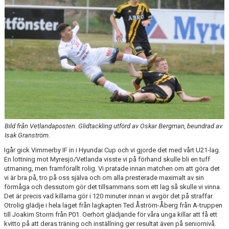
BARN & UNGDOMSVERKSAMHET
STÖTTA VIF
KONTAKT / BOKNING
Bild från Vetlandaposten. Glidtackling utförd av Oskar Bergman, beundrad av
Isak Granström.
Igår gick Vimmerby IF in i Hyundai Cup och vi gjorde det med vårt U21-lag.
En lottning mot Myresjö/Vetlanda visste vi på förhand skulle bli en tuff
utmaning, men framförallt rolig. Vi pratade innan matchen om att göra det
vi är bra på, tro på oss själva och om alla presterade maximalt av sin
förmåga och dessutom gör det tillsammans som ett lag så skulle vi vinna.
Det är precis vad killarna gör i 120 minuter innan vi avgör det på straffar.
Otrolig glädje i hela laget från lagkapten Ted Åström-Åberg från A-truppen
till Joakim Storm från P01. Oerhört glädjande för våra unga killar att få ett
kvitto på att deras träning och inställning ger resultat även på seniornivå.