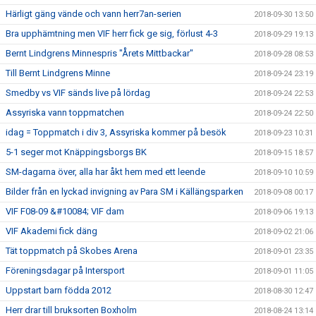
Härligt gäng vände och vann herr7an-serien
2018-09-30 13:50
Bra upphämtning men VIF herr fick ge sig, förlust 4-3
2018-09-29 19:13
Bernt Lindgrens Minnespris "Årets Mittbackar"
2018-09-28 08:53
Till Bernt Lindgrens Minne
2018-09-24 23:19
Smedby vs VIF sänds live på lördag
2018-09-24 22:53
Assyriska vann toppmatchen
2018-09-24 22:50
idag = Toppmatch i div 3, Assyriska kommer på besök
2018-09-23 10:31
5-1 seger mot Knäppingsborgs BK
2018-09-15 18:57
SM-dagarna över, alla har åkt hem med ett leende
2018-09-10 10:59
Bilder från en lyckad invigning av Para SM i Källängsparken
2018-09-08 00:17
VIF F08-09 &#10084; VIF dam
2018-09-06 19:13
VIF Akademi fick däng
2018-09-02 21:06
Tät toppmatch på Skobes Arena
2018-09-01 23:35
Föreningsdagar på Intersport
2018-09-01 11:05
Uppstart barn födda 2012
2018-08-30 12:47
Herr drar till bruksorten Boxholm
2018-08-24 13:14