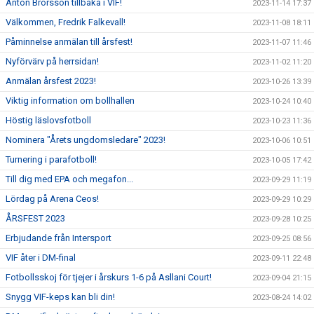
Anton Brorsson tillbaka i VIF!
2023-11-14 17:37
Välkommen, Fredrik Falkevall!
2023-11-08 18:11
Påminnelse anmälan till årsfest!
2023-11-07 11:46
Nyförvärv på herrsidan!
2023-11-02 11:20
Anmälan årsfest 2023!
2023-10-26 13:39
Viktig information om bollhallen
2023-10-24 10:40
Höstig läslovsfotboll
2023-10-23 11:36
Nominera "Årets ungdomsledare" 2023!
2023-10-06 10:51
Turnering i parafotboll!
2023-10-05 17:42
Till dig med EPA och megafon...
2023-09-29 11:19
Lördag på Arena Ceos!
2023-09-29 10:29
ÅRSFEST 2023
2023-09-28 10:25
Erbjudande från Intersport
2023-09-25 08:56
VIF åter i DM-final
2023-09-11 22:48
Fotbollsskoj för tjejer i årskurs 1-6 på Asllani Court!
2023-09-04 21:15
Snygg VIF-keps kan bli din!
2023-08-24 14:02