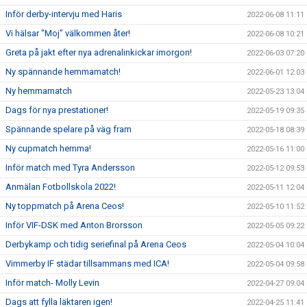
Inför derby-intervju med Haris
2022-06-08 11:11
Vi hälsar "Moj" välkommen åter!
2022-06-08 10:21
Greta på jakt efter nya adrenalinkickar imorgon!
2022-06-03 07:20
Ny spännande hemmamatch!
2022-06-01 12:03
Ny hemmamatch
2022-05-23 13:04
Dags för nya prestationer!
2022-05-19 09:35
Spännande spelare på väg fram
2022-05-18 08:39
Ny cupmatch hemma!
2022-05-16 11:00
Inför match med Tyra Andersson
2022-05-12 09:53
Anmälan Fotbollskola 2022!
2022-05-11 12:04
Ny toppmatch på Arena Ceos!
2022-05-10 11:52
Inför VIF-DSK med Anton Brorsson
2022-05-05 09:22
Derbykamp och tidig seriefinal på Arena Ceos
2022-05-04 10:04
Vimmerby IF städar tillsammans med ICA!
2022-05-04 09:58
Inför match- Molly Levin
2022-04-27 09:04
Dags att fylla läktaren igen!
2022-04-25 11:41