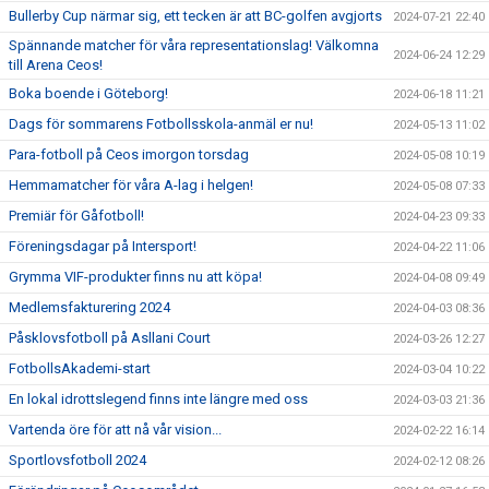
Bullerby Cup närmar sig, ett tecken är att BC-golfen avgjorts
2024-07-21 22:40
Spännande matcher för våra representationslag! Välkomna
2024-06-24 12:29
till Arena Ceos!
Boka boende i Göteborg!
2024-06-18 11:21
Dags för sommarens Fotbollsskola-anmäl er nu!
2024-05-13 11:02
Para-fotboll på Ceos imorgon torsdag
2024-05-08 10:19
Hemmamatcher för våra A-lag i helgen!
2024-05-08 07:33
Premiär för Gåfotboll!
2024-04-23 09:33
Föreningsdagar på Intersport!
2024-04-22 11:06
Grymma VIF-produkter finns nu att köpa!
2024-04-08 09:49
Medlemsfakturering 2024
2024-04-03 08:36
Påsklovsfotboll på Asllani Court
2024-03-26 12:27
FotbollsAkademi-start
2024-03-04 10:22
En lokal idrottslegend finns inte längre med oss
2024-03-03 21:36
Vartenda öre för att nå vår vision...
2024-02-22 16:14
Sportlovsfotboll 2024
2024-02-12 08:26