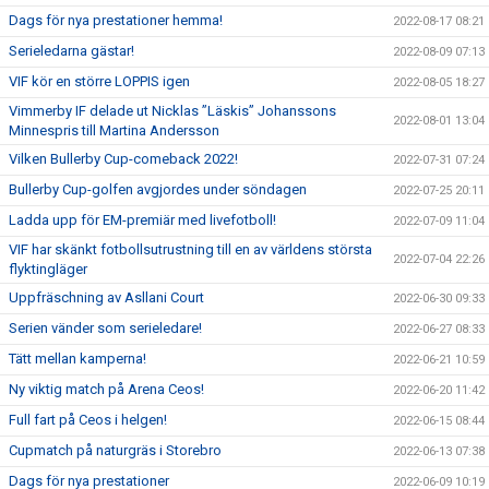
Dags för nya prestationer hemma!
2022-08-17 08:21
Serieledarna gästar!
2022-08-09 07:13
VIF kör en större LOPPIS igen
2022-08-05 18:27
Vimmerby IF delade ut Nicklas ”Läskis” Johanssons
2022-08-01 13:04
Minnespris till Martina Andersson
Vilken Bullerby Cup-comeback 2022!
2022-07-31 07:24
Bullerby Cup-golfen avgjordes under söndagen
2022-07-25 20:11
Ladda upp för EM-premiär med livefotboll!
2022-07-09 11:04
VIF har skänkt fotbollsutrustning till en av världens största
2022-07-04 22:26
flyktingläger
Uppfräschning av Asllani Court
2022-06-30 09:33
Serien vänder som serieledare!
2022-06-27 08:33
Tätt mellan kamperna!
2022-06-21 10:59
Ny viktig match på Arena Ceos!
2022-06-20 11:42
Full fart på Ceos i helgen!
2022-06-15 08:44
Cupmatch på naturgräs i Storebro
2022-06-13 07:38
Dags för nya prestationer
2022-06-09 10:19