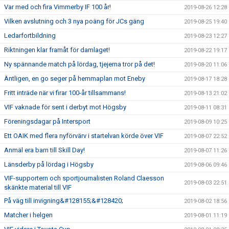
Var med och fira Vimmerby IF 100 år!
2019-08-26 12:28
Vilken avslutning och 3 nya poäng för JCs gäng
2019-08-25 19:40
Ledarfortbildning
2019-08-23 12:27
Riktningen klar framåt för damlaget!
2019-08-22 19:17
Ny spännande match på lördag, tjejerna tror på det!
2019-08-20 11:06
Äntligen, en go seger på hemmaplan mot Eneby
2019-08-17 18:28
Fritt inträde när vi firar 100-år tillsammans!
2019-08-13 21:02
VIF vaknade för sent i derbyt mot Högsby
2019-08-11 08:31
Föreningsdagar på Intersport
2019-08-09 10:25
Ett OAIK med flera nyförvärv i startelvan körde över VIF
2019-08-07 22:52
Anmäl era barn till Skill Day!
2019-08-07 11:26
Länsderby på lördag i Högsby
2019-08-06 09:46
VIF-supportern och sportjournalisten Roland Claesson
2019-08-03 22:51
skänkte material till VIF
På väg till invigning&#128155;&#128420;
2019-08-02 18:56
Matcher i helgen
2019-08-01 11:19