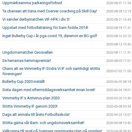
Uppmärksamma parkeringsförbud
2020-08-31 11:34
Ta chansen att träna med Coerver coaching på Skill Day!
2020-08-28 12:19
Vi sänder derbymatchen VIF-HFK i div 3!
2020-08-21 16:49
Uppstart med fotbollsträning för barn födda 2014!
2020-08-18 11:31
Inget Bullerby Cup i år pga covid 19, däremot en BC-golf
2020-08-16 22:10
2020-08-12 15:46
Ungdomsmatcher Ceosvallen
2020-08-11 11:31
Se herrarnas hemmapremiär!
2020-08-03 17:01
Chans att se Vimmerby IF-Södra Vi IF och samtidigt stötta
2020-07-02 11:00
föreningen!
Bullerby Cup 2020 inställt
2020-06-05 08:18
Sista dagen med eftermiddagsverksamhet innan lovet!
2020-06-04 18:01
Vimmerby IF:s Antivirus-plan 2020
2020-05-20 10:36
Stötta Vimmerby IF genom 2020!
2020-05-08 09:34
Dags att anmäla till årets Fotbollsskola!
2020-04-23 14:07
Stötta gärna vår Barn- och ungdomsverksamhet!
2020-04-08 10:46
Välkomna till spel på Sveriges grymmaste plan på onsdag!
2020-04-08 08:49