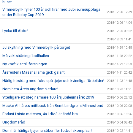
huset
Vimmerby IF fyller 100 år och firar med Jubileumsupplaga
2018-12-06 17:39
under Bullerby Cup 2019
2018-12-06 14:04
Lycka till Abbe!
2018-12-05 09:22
2018-12-03 11:41
Julskyltning med Vimmerby IF på torget
2018-11-29 10:45
Målvaktsträning i bollhallen
2018-11-28 20:22
Ny kraft klar till föreningen
2018-11-22 19:53
Årsfesten i Mässhallarna gick galant
2018-11-11 20:42
Härlig höstdag med fokus på tjejer och kvinnliga förebilder!
2018-11-03 14:48
Nominera Årets ungdomsledare!
2018-10-23 11:21
Ytterligare ett steg närmare 100 årsjubileumsåret 2019
2018-10-06 22:12
Macke Ahl årets mittback från Bernt Lindgrens Minnesfond
2018-10-06 22:08
Förlust i sista matchen, 4a i div 3 är ändå bra
2018-10-06 16:26
Ungdomsråd
2018-10-04 08:42
Dom här härliga tjejerna söker fler fotbollskompisar!
2018-10-02 14:41