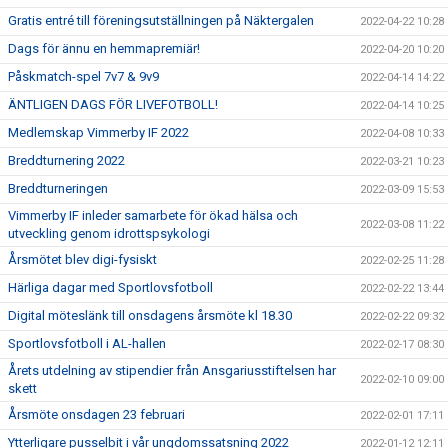
Gratis entré till föreningsutställningen på Näktergalen
2022-04-22 10:28
Dags för ännu en hemmapremiär!
2022-04-20 10:20
Påskmatch-spel 7v7 & 9v9
2022-04-14 14:22
ÄNTLIGEN DAGS FÖR LIVEFOTBOLL!
2022-04-14 10:25
Medlemskap Vimmerby IF 2022
2022-04-08 10:33
Breddturnering 2022
2022-03-21 10:23
Breddturneringen
2022-03-09 15:53
Vimmerby IF inleder samarbete för ökad hälsa och
2022-03-08 11:22
utveckling genom idrottspsykologi
Årsmötet blev digi-fysiskt
2022-02-25 11:28
Härliga dagar med Sportlovsfotboll
2022-02-22 13:44
Digital möteslänk till onsdagens årsmöte kl 18.30
2022-02-22 09:32
Sportlovsfotboll i AL-hallen
2022-02-17 08:30
Årets utdelning av stipendier från Ansgariusstiftelsen har
2022-02-10 09:00
skett
Årsmöte onsdagen 23 februari
2022-02-01 17:11
Ytterligare pusselbit i vår ungdomssatsning 2022
2022-01-12 12:11