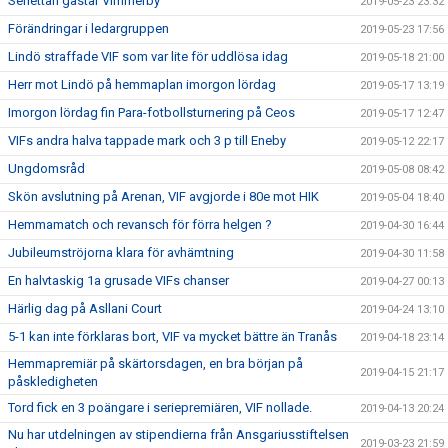
Seriettan gästar Vimmerby
2019-05-23 23:32
Förändringar i ledargruppen
2019-05-23 17:56
Lindö straffade VIF som var lite för uddlösa idag
2019-05-18 21:00
Herr mot Lindö på hemmaplan imorgon lördag
2019-05-17 13:19
Imorgon lördag fin Para-fotbollsturnering på Ceos
2019-05-17 12:47
VIFs andra halva tappade mark och 3 p till Eneby
2019-05-12 22:17
Ungdomsråd
2019-05-08 08:42
Skön avslutning på Arenan, VIF avgjorde i 80e mot HIK
2019-05-04 18:40
Hemmamatch och revansch för förra helgen ?
2019-04-30 16:44
Jubileumströjorna klara för avhämtning
2019-04-30 11:58
En halvtaskig 1a grusade VIFs chanser
2019-04-27 00:13
Härlig dag på Asllani Court
2019-04-24 13:10
5-1 kan inte förklaras bort, VIF va mycket bättre än Tranås
2019-04-18 23:14
Hemmapremiär på skärtorsdagen, en bra början på
2019-04-15 21:17
påskledigheten
Tord fick en 3 poängare i seriepremiären, VIF nollade.
2019-04-13 20:24
Nu har utdelningen av stipendierna från Ansgariusstiftelsen
2019-03-23 21:59