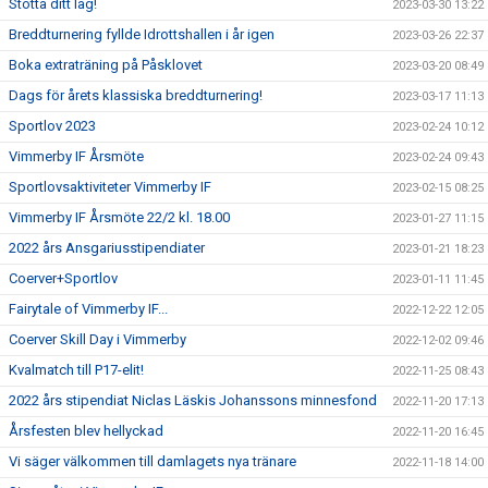
Stötta ditt lag!
2023-03-30 13:22
Breddturnering fyllde Idrottshallen i år igen
2023-03-26 22:37
Boka extraträning på Påsklovet
2023-03-20 08:49
Dags för årets klassiska breddturnering!
2023-03-17 11:13
Sportlov 2023
2023-02-24 10:12
Vimmerby IF Årsmöte
2023-02-24 09:43
Sportlovsaktiviteter Vimmerby IF
2023-02-15 08:25
Vimmerby IF Årsmöte 22/2 kl. 18.00
2023-01-27 11:15
2022 års Ansgariusstipendiater
2023-01-21 18:23
Coerver+Sportlov
2023-01-11 11:45
Fairytale of Vimmerby IF...
2022-12-22 12:05
Coerver Skill Day i Vimmerby
2022-12-02 09:46
Kvalmatch till P17-elit!
2022-11-25 08:43
2022 års stipendiat Niclas Läskis Johanssons minnesfond
2022-11-20 17:13
Årsfesten blev hellyckad
2022-11-20 16:45
Vi säger välkommen till damlagets nya tränare
2022-11-18 14:00