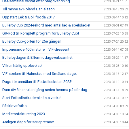
DM-semifinal väntar efter bragdvändning
2023-08-21 11:51
Till minne av Roland Danielsson
2023-08-18 20:32
Uppstart Lek & Boll födda 2017
2023-08-14 10:12
Bullerby Cup 2024-rekord med antal lag & spelglädje!
2023-08-01 07:49
QR-kod till komplett program för Bullerby Cup!
2023-07-26 10:55
Bullerby Cup-golfen för 25e gången
2023-07-24 20:22
Imponerande 400 matcher i VIF-dressen!
2023-06-14 07:05
Bullerbydagen & Eftermiddagsverksamhet
2023-05-29 11:17
Vilken härlig upplevelse!
2023-05-23 10:10
VIF-spelare till Halmstad med Smålandslaget
2023-05-16 12:17
Dags för anmälan till Fotbollsskolan 2023!
2023-05-10 10:44
Dam div 3 har rullar igång serien hemma på söndag
2023-04-14 18:29
Start FotbollsAkademi nästa vecka!
2023-04-14 10:37
Påsklovsfotboll
2023-04-06 09:59
Medlemsfakturering 2023
2023-04-05 13:34
Äntligen dags för seriepremiär!
2023-04-05 10:44