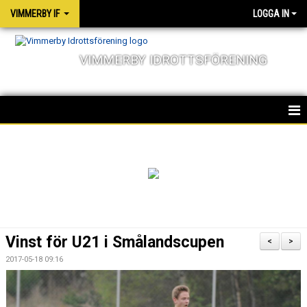
VIMMERBY IF
LOGGA IN
VIMMERBY IDROTTSFÖRENING
HEM
KALENDER
NYHETER
MATCHER
Vinst för U21 i Smålandscupen
<
>
OM FÖRENINGEN
2017-05-18 09:16
SOCIALA ANSVAR