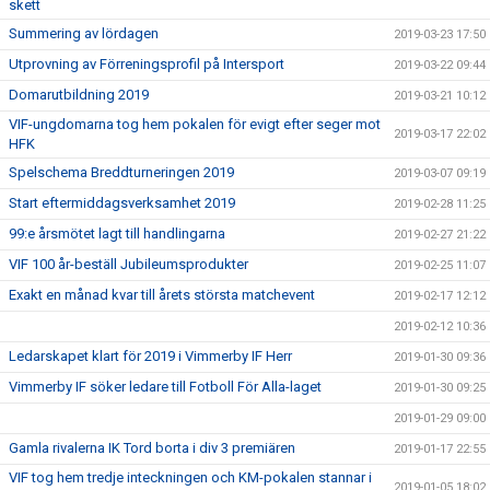
skett
Summering av lördagen
2019-03-23 17:50
Utprovning av Förreningsprofil på Intersport
2019-03-22 09:44
Domarutbildning 2019
2019-03-21 10:12
VIF-ungdomarna tog hem pokalen för evigt efter seger mot
2019-03-17 22:02
HFK
Spelschema Breddturneringen 2019
2019-03-07 09:19
Start eftermiddagsverksamhet 2019
2019-02-28 11:25
99:e årsmötet lagt till handlingarna
2019-02-27 21:22
VIF 100 år-beställ Jubileumsprodukter
2019-02-25 11:07
Exakt en månad kvar till årets största matchevent
2019-02-17 12:12
2019-02-12 10:36
Ledarskapet klart för 2019 i Vimmerby IF Herr
2019-01-30 09:36
Vimmerby IF söker ledare till Fotboll För Alla-laget
2019-01-30 09:25
2019-01-29 09:00
Gamla rivalerna IK Tord borta i div 3 premiären
2019-01-17 22:55
VIF tog hem tredje inteckningen och KM-pokalen stannar i
2019-01-05 18:02