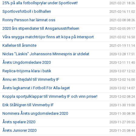
25% på alla fotbollsprylar under Sportlovet!
2021-02-21 18:26
Sportlovsfotboll i bollhallen
2021-02-16 11:02
Ronny Persson har lämnat oss
2021-02-08 08:26
2020 års stipendiater till Ansgariusstiftelsen
2021-02-05 09:17
Våra snygga matchtröjor finns att köpa på Intersport
2021-02-02 16:50
Kallelse till årsmöte
2021-01-19 11:14
Niclas "Läskis" Johanssons Minnespris är utdelat
2020-12-28 17:51
Årets Ungdomsledare 2020
2020-12-11 11:40
Replica-tröjorna klara i butik
2020-12-07 12:52
Ännu en Stejdahl till Vimmerby IF
2020-12-02 16:00
Årets lagkamrat i Fotboll För Alla-laget
2020-12-02 14:07
Koppla sportjulklappar till Vimmerby IF och vinn priser!
2020-12-02 08:24
Erik Ståhlgren till Vimmerby IF
2020-11-30 19:00
Nominera Årets ungdomsledare 2020
2020-11-30 08:38
Årets spelare 2020
2020-11-27 09:55
Årets Juniorer 2020
2020-11-25 08:44