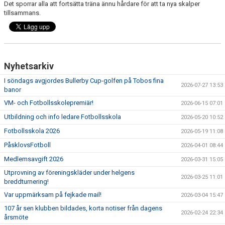
Det sporrar alla att fortsätta träna ännu hårdare för att ta nya skalper
tillsammans.
Nyhetsarkiv
I söndags avgjordes Bullerby Cup-golfen på Tobos fina
2026-07-27 13:53
banor
VM- och Fotbollsskolepremiär!
2026-06-15 07:01
Utbildning och info ledare Fotbollsskola
2026-05-20 10:52
Fotbollsskola 2026
2026-05-19 11:08
PåsklovsFotboll
2026-04-01 08:44
Medlemsavgift 2026
2026-03-31 15:05
Utprovning av föreningskläder under helgens
2026-03-25 11:01
breddturnering!
Var uppmärksam på fejkade mail!
2026-03-04 15:47
107 år sen klubben bildades, korta notiser från dagens
2026-02-24 22:34
årsmöte