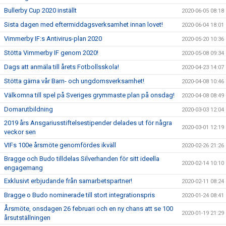
Bullerby Cup 2020 inställt
2020-06-05 08:18
Sista dagen med eftermiddagsverksamhet innan lovet!
2020-06-04 18:01
Vimmerby IF:s Antivirus-plan 2020
2020-05-20 10:36
Stötta Vimmerby IF genom 2020!
2020-05-08 09:34
Dags att anmäla till årets Fotbollsskola!
2020-04-23 14:07
Stötta gärna vår Barn- och ungdomsverksamhet!
2020-04-08 10:46
Välkomna till spel på Sveriges grymmaste plan på onsdag!
2020-04-08 08:49
Domarutbildning
2020-03-03 12:04
2019 års Ansgariusstiftelsestipender delades ut för några
2020-03-01 12:19
veckor sen
VIFs 100e årsmöte genomfördes ikväll
2020-02-26 21:26
Bragge och Budo tilldelas Silverhanden för sitt ideella
2020-02-14 10:10
engagemang
Exklusivt erbjudande från samarbetspartner!
2020-02-11 08:24
Bragge o Budo nominerade till stort integrationspris
2020-01-24 08:41
Årsmöte, onsdagen 26 februari och en ny chans att se 100
2020-01-19 21:29
årsutställningen