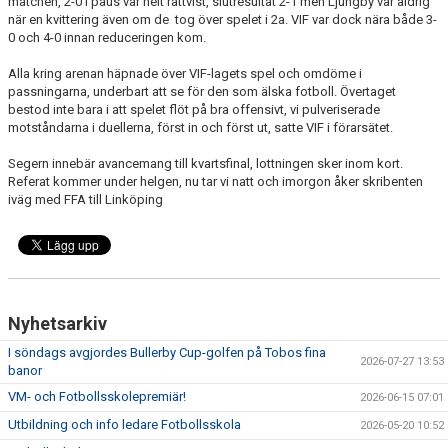
matchen, 2-0 i paus var helt rättvist, slutresultat 2-1 men Ljungby var aldrig
BARN & UNGDOMSVERKSAMHET
när en kvittering även om de tog över spelet i 2a. VIF var dock nära både 3-
0 och 4-0 innan reduceringen kom.
STÖTTA VIF
Alla kring arenan häpnade över VIF-lagets spel och omdöme i
passningarna, underbart att se för den som älska fotboll. Övertaget
KONTAKT / BOKNING
bestod inte bara i att spelet flöt på bra offensivt, vi pulveriserade
motståndarna i duellerna, först in och först ut, satte VIF i förarsätet.
Segern innebär avancemang till kvartsfinal, lottningen sker inom kort.
Referat kommer under helgen, nu tar vi natt och imorgon åker skribenten
iväg med FFA till Linköping
Nyhetsarkiv
I söndags avgjordes Bullerby Cup-golfen på Tobos fina
2026-07-27 13:53
banor
VM- och Fotbollsskolepremiär!
2026-06-15 07:01
Utbildning och info ledare Fotbollsskola
2026-05-20 10:52