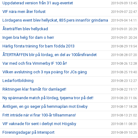
Uppdaterad version från 31 aug-eventet
2019-09-09 13:45
VIF nära men åter förlust
2019-09-07 22:47
Lördagens event blev hellyckat, 835 pers innanför grindarna
2019-09-04 14:11
Återträffen blev hellyckad
2019-09-01 20:29
Ingen bra helg för dam o herr
2019-09-01 20:24
Härlig första träning för barn födda 2013
2019-08-29 19:54
ÅTERTRÄFFEN blir på lördag, en del av 100årsfirandet
2019-08-28 07:20
Var med och fira Vimmerby IF 100 år!
2019-08-26 12:28
Vilken avslutning och 3 nya poäng för JCs gäng
2019-08-25 19:40
Ledarfortbildning
2019-08-23 12:27
Riktningen klar framåt för damlaget!
2019-08-22 19:17
Ny spännande match på lördag, tjejerna tror på det!
2019-08-20 11:06
Äntligen, en go seger på hemmaplan mot Eneby
2019-08-17 18:28
Fritt inträde när vi firar 100-år tillsammans!
2019-08-13 21:02
VIF vaknade för sent i derbyt mot Högsby
2019-08-11 08:31
Föreningsdagar på Intersport
2019-08-09 10:25