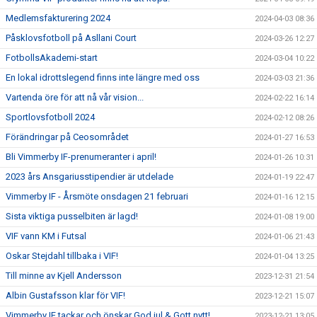
Medlemsfakturering 2024
2024-04-03 08:36
Påsklovsfotboll på Asllani Court
2024-03-26 12:27
FotbollsAkademi-start
2024-03-04 10:22
En lokal idrottslegend finns inte längre med oss
2024-03-03 21:36
Vartenda öre för att nå vår vision...
2024-02-22 16:14
Sportlovsfotboll 2024
2024-02-12 08:26
Förändringar på Ceosområdet
2024-01-27 16:53
Bli Vimmerby IF-prenumeranter i april!
2024-01-26 10:31
2023 års Ansgariusstipendier är utdelade
2024-01-19 22:47
Vimmerby IF - Årsmöte onsdagen 21 februari
2024-01-16 12:15
Sista viktiga pusselbiten är lagd!
2024-01-08 19:00
VIF vann KM i Futsal
2024-01-06 21:43
Oskar Stejdahl tillbaka i VIF!
2024-01-04 13:25
Till minne av Kjell Andersson
2023-12-31 21:54
Albin Gustafsson klar för VIF!
2023-12-21 15:07
Vimmerby IF tackar och önskar God jul & Gott nytt!
2023-12-21 13:05