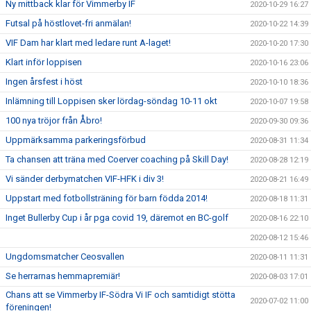
Ny mittback klar för Vimmerby IF
2020-10-29 16:27
Futsal på höstlovet-fri anmälan!
2020-10-22 14:39
VIF Dam har klart med ledare runt A-laget!
2020-10-20 17:30
Klart inför loppisen
2020-10-16 23:06
Ingen årsfest i höst
2020-10-10 18:36
Inlämning till Loppisen sker lördag-söndag 10-11 okt
2020-10-07 19:58
100 nya tröjor från Åbro!
2020-09-30 09:36
Uppmärksamma parkeringsförbud
2020-08-31 11:34
Ta chansen att träna med Coerver coaching på Skill Day!
2020-08-28 12:19
Vi sänder derbymatchen VIF-HFK i div 3!
2020-08-21 16:49
Uppstart med fotbollsträning för barn födda 2014!
2020-08-18 11:31
Inget Bullerby Cup i år pga covid 19, däremot en BC-golf
2020-08-16 22:10
2020-08-12 15:46
Ungdomsmatcher Ceosvallen
2020-08-11 11:31
Se herrarnas hemmapremiär!
2020-08-03 17:01
Chans att se Vimmerby IF-Södra Vi IF och samtidigt stötta
2020-07-02 11:00
föreningen!