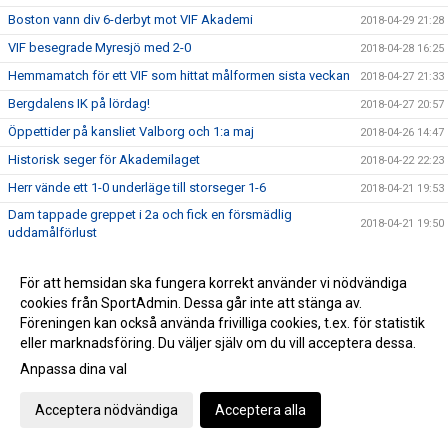
Boston vann div 6-derbyt mot VIF Akademi
2018-04-29 21:28
VIF besegrade Myresjö med 2-0
2018-04-28 16:25
Hemmamatch för ett VIF som hittat målformen sista veckan
2018-04-27 21:33
Bergdalens IK på lördag!
2018-04-27 20:57
Öppettider på kansliet Valborg och 1:a maj
2018-04-26 14:47
Historisk seger för Akademilaget
2018-04-22 22:23
Herr vände ett 1-0 underläge till storseger 1-6
2018-04-21 19:53
Dam tappade greppet i 2a och fick en försmädlig
2018-04-21 19:50
uddamålförlust
Landslagets Fotbollsskola 2018
2018-04-19 15:35
För att hemsidan ska fungera korrekt använder vi nödvändiga
Dam C gjorde ett rappt intryck ikväll
2018-04-18 23:26
cookies från SportAdmin. Dessa går inte att stänga av.
Ibra sköt in en poäng till VIF på stopptid
2018-04-14 16:51
Föreningen kan också använda frivilliga cookies, t.ex. för statistik
Äntligen avspark i seriespelet
eller marknadsföring. Du väljer själv om du vill acceptera dessa.
2018-04-13 12:09
Anpassa dina val
Domarutbildning
2018-04-03 08:44
Helt klart att Håkan blir huvudtränare för VIF Dam
2018-03-22 22:27
Acceptera nödvändiga
Acceptera alla
Succé igen, breddturneringens charm står sig över tid
2018-03-20 22:39