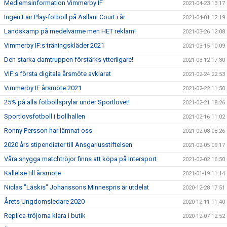
Medlemsinformation Vimmerby IF
2021-04-23 13:17
Ingen Fair Play-fotboll på Asllani Court i år
2021-04-01 12:19
Landskamp på medelvärme men HET reklam!
2021-03-26 12:08
Vimmerby IF:s träningskläder 2021
2021-03-15 10:09
Den starka damtruppen förstärks ytterligare!
2021-03-12 17:30
VIF:s första digitala årsmöte avklarat
2021-02-24 22:53
Vimmerby IF årsmöte 2021
2021-02-22 11:50
25% på alla fotbollsprylar under Sportlovet!
2021-02-21 18:26
Sportlovsfotboll i bollhallen
2021-02-16 11:02
Ronny Persson har lämnat oss
2021-02-08 08:26
2020 års stipendiater till Ansgariusstiftelsen
2021-02-05 09:17
Våra snygga matchtröjor finns att köpa på Intersport
2021-02-02 16:50
Kallelse till årsmöte
2021-01-19 11:14
Niclas "Läskis" Johanssons Minnespris är utdelat
2020-12-28 17:51
Årets Ungdomsledare 2020
2020-12-11 11:40
Replica-tröjorna klara i butik
2020-12-07 12:52