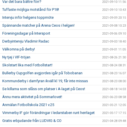
Var det bara bättre förr?
2021-09-10 11:56
Tuffaste möjliga motstånd för P18!
2021-09-10 10:43
Intervju inför helgens toppmöte
2021-09-09 20:15
Spännande matcher på Arena Ceos i helgen!
2021-09-08 10:23
Föreningsdagar på Intersport
2021-09-06 09:10
Derbyintervju Vladimir Radac
2021-09-03 18:40
Välkomna på derby!
2021-09-01 11:05
Ny tjej i VIF-tröjan
2021-08-26 21:30
Skolstart lika med Fotbollstart!
2021-08-24 08:31
Bullerby Cupgolfen avgjordes igår på Tobobanan
2021-08-23 16:07
Kommunderby i damfyran ikväll kl 19, får inte missas
2021-08-23 08:00
Se killarna som slåss om platser i A-laget på Ceos!
2021-08-18 14:03
Ännu mera aktivitet på Sommarlovet!
2021-06-23 08:58
Anmälan Fotbollskola 2021 v.25
2021-05-21 12:05
Vimmerby IF gör förändringar i ledarstaben runt herrlaget
2021-05-17 17:15
Gratis erbjudande från LUDVIG & CO
2021-04-28 09:48