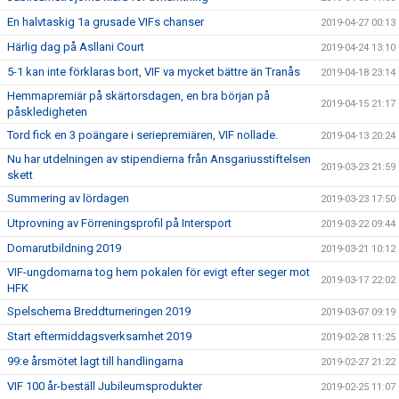
En halvtaskig 1a grusade VIFs chanser
2019-04-27 00:13
Härlig dag på Asllani Court
2019-04-24 13:10
5-1 kan inte förklaras bort, VIF va mycket bättre än Tranås
2019-04-18 23:14
Hemmapremiär på skärtorsdagen, en bra början på
2019-04-15 21:17
påskledigheten
Tord fick en 3 poängare i seriepremiären, VIF nollade.
2019-04-13 20:24
Nu har utdelningen av stipendierna från Ansgariusstiftelsen
2019-03-23 21:59
skett
Summering av lördagen
2019-03-23 17:50
Utprovning av Förreningsprofil på Intersport
2019-03-22 09:44
Domarutbildning 2019
2019-03-21 10:12
VIF-ungdomarna tog hem pokalen för evigt efter seger mot
2019-03-17 22:02
HFK
Spelschema Breddturneringen 2019
2019-03-07 09:19
Start eftermiddagsverksamhet 2019
2019-02-28 11:25
99:e årsmötet lagt till handlingarna
2019-02-27 21:22
VIF 100 år-beställ Jubileumsprodukter
2019-02-25 11:07