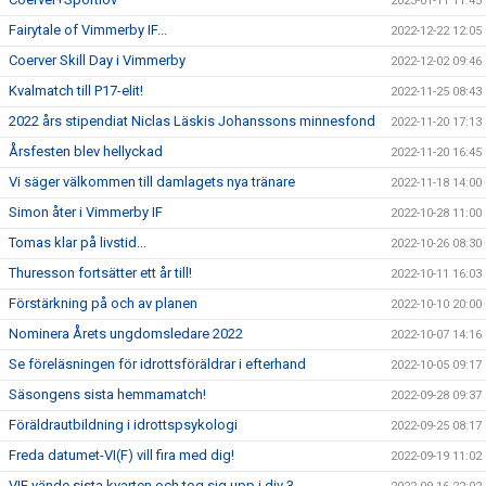
2023-01-11 11:45
Fairytale of Vimmerby IF...
2022-12-22 12:05
Coerver Skill Day i Vimmerby
2022-12-02 09:46
Kvalmatch till P17-elit!
2022-11-25 08:43
2022 års stipendiat Niclas Läskis Johanssons minnesfond
2022-11-20 17:13
Årsfesten blev hellyckad
2022-11-20 16:45
Vi säger välkommen till damlagets nya tränare
2022-11-18 14:00
Simon åter i Vimmerby IF
2022-10-28 11:00
Tomas klar på livstid...
2022-10-26 08:30
Thuresson fortsätter ett år till!
2022-10-11 16:03
Förstärkning på och av planen
2022-10-10 20:00
Nominera Årets ungdomsledare 2022
2022-10-07 14:16
Se föreläsningen för idrottsföräldrar i efterhand
2022-10-05 09:17
Säsongens sista hemmamatch!
2022-09-28 09:37
Föräldrautbildning i idrottspsykologi
2022-09-25 08:17
Freda datumet-VI(F) vill fira med dig!
2022-09-19 11:02
VIF vände sista kvarten och tog sig upp i div 3