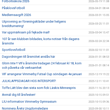
Fotbollsskola 2026
2026-05-19 11:08
PåsklovsFotboll
2026-04-01 08:44
Medlemsavgift 2026
2026-03-31 15:05
Utprovning av föreningskläder under helgens
2026-03-25 11:01
breddturnering!
Var uppmärksam på fejkade mail!
2026-03-04 15:47
107 år sen klubben bildades, korta notiser från dagens
2026-02-24 22:34
årsmöte
Sportlovsfotboll
2026-02-10 11:01
Dagordningen till årsmötet anslås här
2026-01-31 08:53
Glöm Inte !! VIFs årsmöte tisdagen 24 februari kl 18, kom
2026-01-31 08:14
och påverka vår verksamhet
VIF arrangerar Vimmerby Futsal Cup söndagen 4e januari
2025-12-19 19:22
JULKLAPPSDAGAR HOS INTERSPORT!
2025-12-11 10:41
Toffe Lätt blev den sista som fick Läskis Minnespris
2025-11-16 20:13
Anmäl dig till årsfesten!
2025-10-15 09:51
LIU-information Vimmerby Gymnasium
2025-10-15 09:36
Nominera Årets Ungdomsledare
2025-09-30 10:11