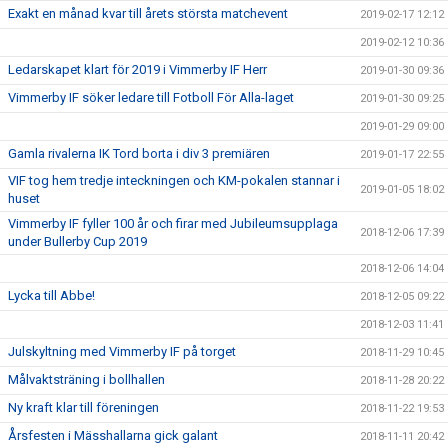
Exakt en månad kvar till årets största matchevent
2019-02-17 12:12
2019-02-12 10:36
Ledarskapet klart för 2019 i Vimmerby IF Herr
2019-01-30 09:36
Vimmerby IF söker ledare till Fotboll För Alla-laget
2019-01-30 09:25
2019-01-29 09:00
Gamla rivalerna IK Tord borta i div 3 premiären
2019-01-17 22:55
VIF tog hem tredje inteckningen och KM-pokalen stannar i
2019-01-05 18:02
huset
Vimmerby IF fyller 100 år och firar med Jubileumsupplaga
2018-12-06 17:39
under Bullerby Cup 2019
2018-12-06 14:04
Lycka till Abbe!
2018-12-05 09:22
2018-12-03 11:41
Julskyltning med Vimmerby IF på torget
2018-11-29 10:45
Målvaktsträning i bollhallen
2018-11-28 20:22
Ny kraft klar till föreningen
2018-11-22 19:53
Årsfesten i Mässhallarna gick galant
2018-11-11 20:42