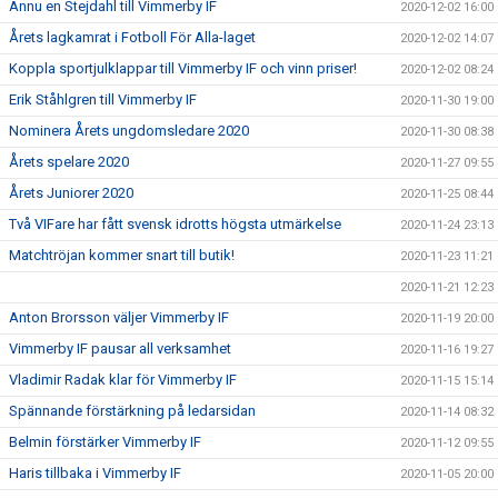
Ännu en Stejdahl till Vimmerby IF
2020-12-02 16:00
Årets lagkamrat i Fotboll För Alla-laget
2020-12-02 14:07
Koppla sportjulklappar till Vimmerby IF och vinn priser!
2020-12-02 08:24
Erik Ståhlgren till Vimmerby IF
2020-11-30 19:00
Nominera Årets ungdomsledare 2020
2020-11-30 08:38
Årets spelare 2020
2020-11-27 09:55
Årets Juniorer 2020
2020-11-25 08:44
Två VIFare har fått svensk idrotts högsta utmärkelse
2020-11-24 23:13
Matchtröjan kommer snart till butik!
2020-11-23 11:21
2020-11-21 12:23
Anton Brorsson väljer Vimmerby IF
2020-11-19 20:00
Vimmerby IF pausar all verksamhet
2020-11-16 19:27
Vladimir Radak klar för Vimmerby IF
2020-11-15 15:14
Spännande förstärkning på ledarsidan
2020-11-14 08:32
Belmin förstärker Vimmerby IF
2020-11-12 09:55
Haris tillbaka i Vimmerby IF
2020-11-05 20:00