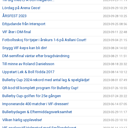
2023-09-29 11:19
Lördag på Arena Ceos!
2023-09-29 10:29
ÅRSFEST 2023
2023-09-28 10:25
Erbjudande från Intersport
2023-09-25 08:56
VIF åter i DM-final
2023-09-11 22:48
Fotbollsskoj för tjejer i årskurs 1-6 på Asllani Court!
2023-09-04 21:15
Snygg VIF-keps kan bli din!
2023-08-24 14:02
DM-semifinal väntar efter bragdvändning
2023-08-21 11:51
Till minne av Roland Danielsson
2023-08-18 20:32
Uppstart Lek & Boll födda 2017
2023-08-14 10:12
Bullerby Cup 2024-rekord med antal lag & spelglädje!
2023-08-01 07:49
QR-kod till komplett program för Bullerby Cup!
2023-07-26 10:55
Bullerby Cup-golfen för 25e gången
2023-07-24 20:22
Imponerande 400 matcher i VIF-dressen!
2023-06-14 07:05
Bullerbydagen & Eftermiddagsverksamhet
2023-05-29 11:17
Vilken härlig upplevelse!
2023-05-23 10:10
VIF-spelare till Halmstad med Smålandslaget