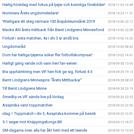
Härlig höstdag med fokus på tjejer och kvinnliga förebilder!
2018-11-03 14:48
Nominera Årets ungdomsledare!
2018-10-23 11:21
Ytterligare ett steg närmare 100 årsjubileumsåret 2019
2018-10-06 22:12
Macke Ahl årets mittback från Bernt Lindgrens Minnesfond
2018-10-06 22:08
Förlust i sista matchen, 4a i div 3 är ändå bra
2018-10-06 16:26
Ungdomsråd
2018-10-04 08:42
Dom här härliga tjejerna söker fler fotbollskompisar!
2018-10-02 14:41
Härligt gäng vände och vann herr7an-serien
2018-09-30 13:50
Bra upphämtning men VIF herr fick ge sig, förlust 4-3
2018-09-29 19:13
Bernt Lindgrens Minnespris "Årets Mittbackar"
2018-09-28 08:53
Till Bernt Lindgrens Minne
2018-09-24 23:19
Smedby vs VIF sänds live på lördag
2018-09-24 22:53
Assyriska vann toppmatchen
2018-09-24 22:50
idag = Toppmatch i div 3, Assyriska kommer på besök
2018-09-23 10:31
5-1 seger mot Knäppingsborgs BK
2018-09-15 18:57
SM-dagarna över, alla har åkt hem med ett leende
2018-09-10 10:59