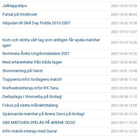
Julklappstips
2021-10-29 10:33
Futsal på Höstlovet
2021-10-25 08:44
Inbjudan till Skill Day födda 2013-2007
2021-10-20 10:28
2021-10-15 12:07
Kom och stötta vårt lag som äntligen får spela matcher
2021-10-13 14:25
igen!
Nominera Årets Ungdomsledare 2021
2021-10-06 10:25
Med erfarenheter från båda lagen
2021-10-02 06:00
Stormvarning på Ceos!
2021-10-01 10:48
Trupperna inför lördagens match!
2021-09-30 11:43
Kraftverksintervju inför IFK Tuna
2021-09-29 09:40
Derbydags i Vimmerby på lördag!
2021-09-28 11:12
Fokus på nästa målvaktstalang
2021-09-24 13:09
Spännande matcher på Arena Ceos på lördag!
2021-09-22 10:29
OBS MATCHEN SPELAS PÅ ARENA CEOS!
2021-09-17 10:59
Inför match-intervju med Gurra!
2021-09-16 12:32