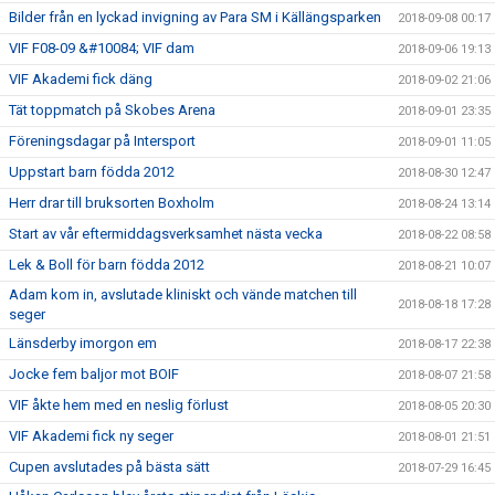
Bilder från en lyckad invigning av Para SM i Källängsparken
2018-09-08 00:17
VIF F08-09 &#10084; VIF dam
2018-09-06 19:13
VIF Akademi fick däng
2018-09-02 21:06
Tät toppmatch på Skobes Arena
2018-09-01 23:35
Föreningsdagar på Intersport
2018-09-01 11:05
Uppstart barn födda 2012
2018-08-30 12:47
Herr drar till bruksorten Boxholm
2018-08-24 13:14
Start av vår eftermiddagsverksamhet nästa vecka
2018-08-22 08:58
Lek & Boll för barn födda 2012
2018-08-21 10:07
Adam kom in, avslutade kliniskt och vände matchen till
2018-08-18 17:28
seger
Länsderby imorgon em
2018-08-17 22:38
Jocke fem baljor mot BOIF
2018-08-07 21:58
VIF åkte hem med en neslig förlust
2018-08-05 20:30
VIF Akademi fick ny seger
2018-08-01 21:51
Cupen avslutades på bästa sätt
2018-07-29 16:45