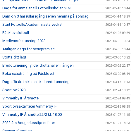
2023-05-16 12:17
Dags för anmälan till Fotbollsskolan 2023!
2023-05-10 10:44
Dam div 3 har rullar igång serien hemma på söndag
2023-04-14 18:29
Start FotbollsAkademi nästa vecka!
2023-04-14 10:37
Påsklovsfotboll
2023-04-06 09:59
Medlemsfakturering 2023
2023-04-05 13:34
Äntligen dags för seriepremiär!
2023-04-05 10:44
Stötta ditt lag!
2023-03-30 13:22
Breddturnering fyllde Idrottshallen i år igen
2023-03-26 22:37
Boka extraträning på Påsklovet
2023-03-20 08:49
Dags för årets klassiska breddturnering!
2023-03-17 11:13
Sportlov 2023
2023-02-24 10:12
Vimmerby IF Årsmöte
2023-02-24 09:43
Sportlovsaktiviteter Vimmerby IF
2023-02-15 08:25
Vimmerby IF Årsmöte 22/2 kl. 18.00
2023-01-27 11:15
2022 års Ansgariusstipendiater
2023-01-21 18:23
Coerver+Sportlov