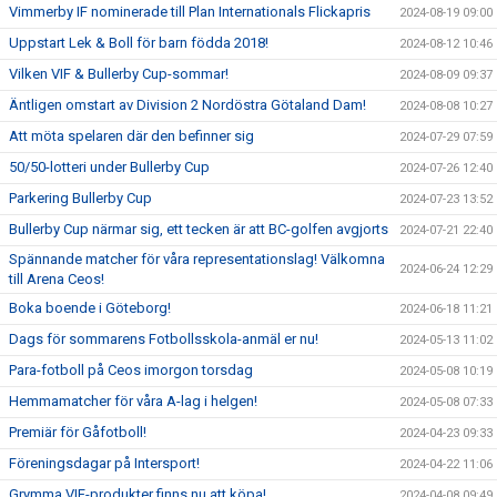
Vimmerby IF nominerade till Plan Internationals Flickapris
2024-08-19 09:00
Uppstart Lek & Boll för barn födda 2018!
2024-08-12 10:46
Vilken VIF & Bullerby Cup-sommar!
2024-08-09 09:37
Äntligen omstart av Division 2 Nordöstra Götaland Dam!
2024-08-08 10:27
Att möta spelaren där den befinner sig
2024-07-29 07:59
50/50-lotteri under Bullerby Cup
2024-07-26 12:40
Parkering Bullerby Cup
2024-07-23 13:52
Bullerby Cup närmar sig, ett tecken är att BC-golfen avgjorts
2024-07-21 22:40
Spännande matcher för våra representationslag! Välkomna
2024-06-24 12:29
till Arena Ceos!
Boka boende i Göteborg!
2024-06-18 11:21
Dags för sommarens Fotbollsskola-anmäl er nu!
2024-05-13 11:02
Para-fotboll på Ceos imorgon torsdag
2024-05-08 10:19
Hemmamatcher för våra A-lag i helgen!
2024-05-08 07:33
Premiär för Gåfotboll!
2024-04-23 09:33
Föreningsdagar på Intersport!
2024-04-22 11:06
Grymma VIF-produkter finns nu att köpa!
2024-04-08 09:49