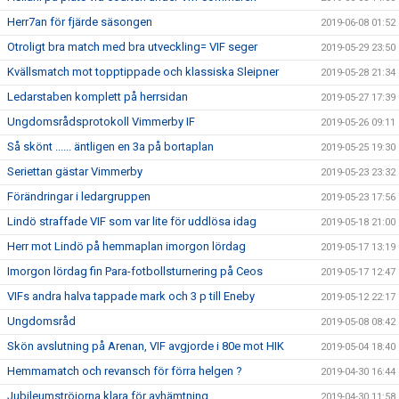
Herr7an för fjärde säsongen
2019-06-08 01:52
Otroligt bra match med bra utveckling= VIF seger
2019-05-29 23:50
Kvällsmatch mot topptippade och klassiska Sleipner
2019-05-28 21:34
Ledarstaben komplett på herrsidan
2019-05-27 17:39
Ungdomsrådsprotokoll Vimmerby IF
2019-05-26 09:11
Så skönt ...... äntligen en 3a på bortaplan
2019-05-25 19:30
Seriettan gästar Vimmerby
2019-05-23 23:32
Förändringar i ledargruppen
2019-05-23 17:56
Lindö straffade VIF som var lite för uddlösa idag
2019-05-18 21:00
Herr mot Lindö på hemmaplan imorgon lördag
2019-05-17 13:19
Imorgon lördag fin Para-fotbollsturnering på Ceos
2019-05-17 12:47
VIFs andra halva tappade mark och 3 p till Eneby
2019-05-12 22:17
Ungdomsråd
2019-05-08 08:42
Skön avslutning på Arenan, VIF avgjorde i 80e mot HIK
2019-05-04 18:40
Hemmamatch och revansch för förra helgen ?
2019-04-30 16:44
Jubileumströjorna klara för avhämtning
2019-04-30 11:58