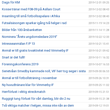
Dags för KM
2019-12-31 09:25
Kosse tränar med F08-09 på Asllani Court
2019-12-02 08:43
Insamling till små fotbollsspelare i Afrika
2019-12-02 08:40
Futsalsäsongen sparkar igång två helger i rad
2019-11-19 14:23
Bilder från 100-årsbanketten
2019-11-14 11:28
Nominera "Årets ungdomsledare 2019"
2019-10-22 12:33
Intresseanmälan F/P 13
2019-10-21 15:41
Anmäl er till gratis lovaktivitet med Vimmerby IF
2019-10-21 09:42
Snart är det fullt!
2019-10-11 16:32
Föreningskonferens 2019
2019-10-07 16:53
Serietvåan Smedby kammade noll, VIF herr tog seger i sista
2019-09-30 06:53
Anmäl er till fotbollsträning i november
2019-09-26 10:31
Ny huvudtränare klar för Vimmerby IF
2019-09-25 11:02
Herrförlust i viktig streckmatch
2019-09-15 21:51
Ruggigt tung förlust för vårt damlag, blir div 2 nu
2019-09-15 21:38
Två viktiga matcher i helgen, missa inte nån av dem
2019-09-12 19:01