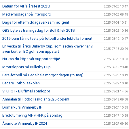
Datum för VIF’s årsfest 2025!
2025-09-25 13:47
Medlemsdagar på Intersport!
2025-09-23 08:45
Dags för eftermiddagsverksamhet igen!
2025-09-01 10:31
OBS byte av träningsdag för Boll & lek 2019!
2025-08-25 10:36
2019-barn får nu testa på fotboll under lekfulla former!
2025-08-12 10:47
En vecka till årets Bullerby Cup, som seden kräver har vi
2025-07-15 20:29
även kört en BC golf som uppstart
Nu kan du köpa vår supportertröja!
2025-06-25 10:53
Idrottsloppis på Bullerby Cup
2025-06-19 23:48
Para-fotboll på Ceos hela morgondagen (29 maj)
2025-05-28 10:19
Ledare Fotbollsskolan
2025-05-22 10:10
VIKTIGT - Bluffmejl i omlopp!
2025-05-21 14:36
Anmälan till Fotbollsskolan 2025 öppen!
2025-05-12 09:58
Domarkurs Vimmerby IF
2025-03-24 10:55
Breddturnering VIF v HFK på söndag
2025-03-17 10:58
Årsmöte Vimmerby IF 2024
2025-02-27 09:50