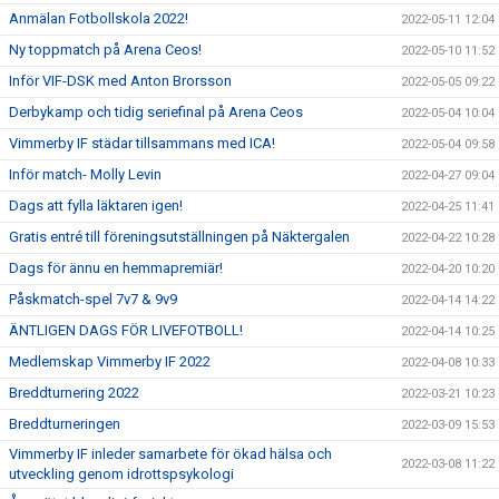
Anmälan Fotbollskola 2022!
2022-05-11 12:04
Ny toppmatch på Arena Ceos!
2022-05-10 11:52
Inför VIF-DSK med Anton Brorsson
2022-05-05 09:22
Derbykamp och tidig seriefinal på Arena Ceos
2022-05-04 10:04
Vimmerby IF städar tillsammans med ICA!
2022-05-04 09:58
Inför match- Molly Levin
2022-04-27 09:04
Dags att fylla läktaren igen!
2022-04-25 11:41
Gratis entré till föreningsutställningen på Näktergalen
2022-04-22 10:28
Dags för ännu en hemmapremiär!
2022-04-20 10:20
Påskmatch-spel 7v7 & 9v9
2022-04-14 14:22
ÄNTLIGEN DAGS FÖR LIVEFOTBOLL!
2022-04-14 10:25
Medlemskap Vimmerby IF 2022
2022-04-08 10:33
Breddturnering 2022
2022-03-21 10:23
Breddturneringen
2022-03-09 15:53
Vimmerby IF inleder samarbete för ökad hälsa och
2022-03-08 11:22
utveckling genom idrottspsykologi