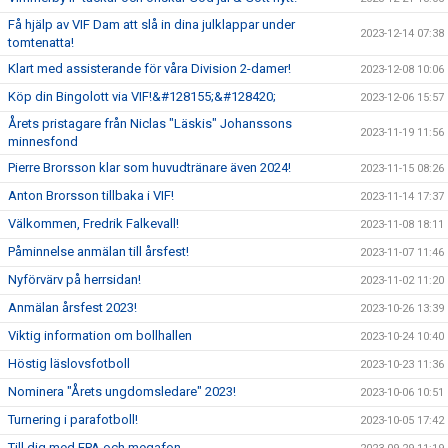
Få hjälp av VIF Dam att slå in dina julklappar under
2023-12-14 07:38
tomtenatta!
Klart med assisterande för våra Division 2-damer!
2023-12-08 10:06
Köp din Bingolott via VIF!&#128155;&#128420;
2023-12-06 15:57
Årets pristagare från Niclas "Läskis" Johanssons
2023-11-19 11:56
minnesfond
Pierre Brorsson klar som huvudtränare även 2024!
2023-11-15 08:26
Anton Brorsson tillbaka i VIF!
2023-11-14 17:37
Välkommen, Fredrik Falkevall!
2023-11-08 18:11
Påminnelse anmälan till årsfest!
2023-11-07 11:46
Nyförvärv på herrsidan!
2023-11-02 11:20
Anmälan årsfest 2023!
2023-10-26 13:39
Viktig information om bollhallen
2023-10-24 10:40
Höstig läslovsfotboll
2023-10-23 11:36
Nominera "Årets ungdomsledare" 2023!
2023-10-06 10:51
Turnering i parafotboll!
2023-10-05 17:42
Till dig med EPA och megafon...