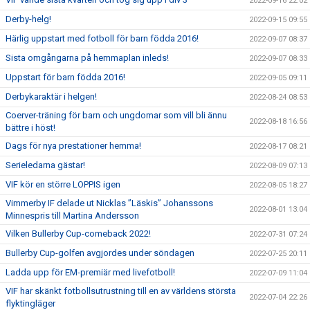
2022-09-16 22:02
Derby-helg!
2022-09-15 09:55
Härlig uppstart med fotboll för barn födda 2016!
2022-09-07 08:37
Sista omgångarna på hemmaplan inleds!
2022-09-07 08:33
Uppstart för barn födda 2016!
2022-09-05 09:11
Derbykaraktär i helgen!
2022-08-24 08:53
Coerver-träning för barn och ungdomar som vill bli ännu
2022-08-18 16:56
bättre i höst!
Dags för nya prestationer hemma!
2022-08-17 08:21
Serieledarna gästar!
2022-08-09 07:13
VIF kör en större LOPPIS igen
2022-08-05 18:27
Vimmerby IF delade ut Nicklas ”Läskis” Johanssons
2022-08-01 13:04
Minnespris till Martina Andersson
Vilken Bullerby Cup-comeback 2022!
2022-07-31 07:24
Bullerby Cup-golfen avgjordes under söndagen
2022-07-25 20:11
Ladda upp för EM-premiär med livefotboll!
2022-07-09 11:04
VIF har skänkt fotbollsutrustning till en av världens största
2022-07-04 22:26
flyktingläger