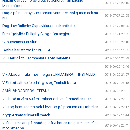
Håkan Carlsson blev årets stipendiat från Läskis
2018-07-28 23:16
Minnesfond
Dag 2 på Bullerby Cup fortsatt varm och solig men ack så
2018-07-27 20:55
kul
Dag 1 av Bullerby Cup avklarad i rekordhetta
2018-07-27 08:25
Prestigefyllda Bullerby Cupgolfen avgjord
2018-07-21 21:35
Cup-äventyret är slut!
2018-07-19 20:10
Gothia har startat för VIF F14!
2018-07-16 15:35
VIF Herr går till sommarvila som serieetta
2018-07-04 21:29
2018-06-25 10:46
VIF Akademi vilar inte i helgen UPPDATERAT= INSTÄLLD
2018-06-22 21:27
VIF i fortsatt serieledning, slog Tenhult borta
2018-06-20 23:18
SMÅLANDSDERBY I ETTAN!!
2018-06-18 21:31
VIF bjöd in våra 50 årsjubilarer och 30-årsmedlemmar
2018-06-17 22:31
VIF tog hem segern och klev upp på position ett i tabellen
2018-06-17 22:17
drygt 4 timmar kvar till match
2018-06-17 11:44
Vi firar lite extra på söndag, då vi har en tidig liten seriefinal
2018-06-12 23:41
mot Smedby