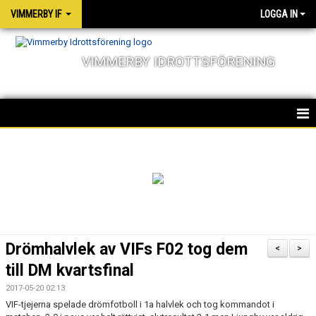
VIMMERBY IF
LOGGA IN
VIMMERBY IDROTTSFÖRENING
HEM
KALENDER
NYHETER
MATCHER
Drömhalvlek av VIFs F02 tog dem
<
>
OM FÖRENINGEN
till DM kvartsfinal
2017-05-20 02:13
SOCIALA ANSVAR
VIF-tjejerna spelade drömfotboll i 1a halvlek och tog kommandot i