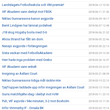
Landslagets Fotbollsskola och VM-premiär!
2018-06-12 10:50
VIF Akademi vann derbyt mot FBSK
2018-06-11 21:36
Niklas Gunnarssons kanon avgjorde
2018-06-09 18:17
Bernt Lindgren har lämnat jordelivet
2018-06-07 12:48
J18 slog Högsby borta med 0-6
2018-06-06 21:02
Alicia Strand har fått sin dom.
2018-06-05 22:46
Nässjö avgjorde i förlängningen
2018-05-30 22:13
Sista veckan med FotbollsAkademi
2018-05-29 15:33
Herr hade inga problem med Grebo
2018-05-26 16:37
VIF Akademi vann enkelt
2018-05-23 22:47
Invigning av Asllani Court
2018-05-21 08:34
Niklas Gunnarssons tidiga mål räckte inte
2018-05-19 22:10
TjejTruppen laddade upp inför invigningen av Asllani Court
2018-05-13 19:04
Gurra matchhjälte idag i derbyt mot H/M
2018-05-11 23:10
Puh, VIF avjorde i 94e minuten, 3-2 mot Boxholm
2018-05-10 17:35
Inför Vimmerby IF - Onsala BK
2018-05-02 19:14