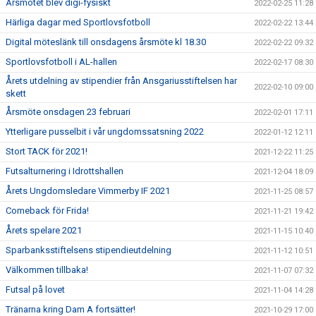
Årsmötet blev digi-fysiskt
2022-02-25 11:28
Härliga dagar med Sportlovsfotboll
2022-02-22 13:44
Digital möteslänk till onsdagens årsmöte kl 18.30
2022-02-22 09:32
Sportlovsfotboll i AL-hallen
2022-02-17 08:30
Årets utdelning av stipendier från Ansgariusstiftelsen har
2022-02-10 09:00
skett
Årsmöte onsdagen 23 februari
2022-02-01 17:11
Ytterligare pusselbit i vår ungdomssatsning 2022
2022-01-12 12:11
Stort TACK för 2021!
2021-12-22 11:25
Futsalturnering i Idrottshallen
2021-12-04 18:09
Årets Ungdomsledare Vimmerby IF 2021
2021-11-25 08:57
Comeback för Frida!
2021-11-21 19:42
Årets spelare 2021
2021-11-15 10:40
Sparbanksstiftelsens stipendieutdelning
2021-11-12 10:51
Välkommen tillbaka!
2021-11-07 07:32
Futsal på lovet
2021-11-04 14:28
Tränarna kring Dam A fortsätter!
2021-10-29 17:00