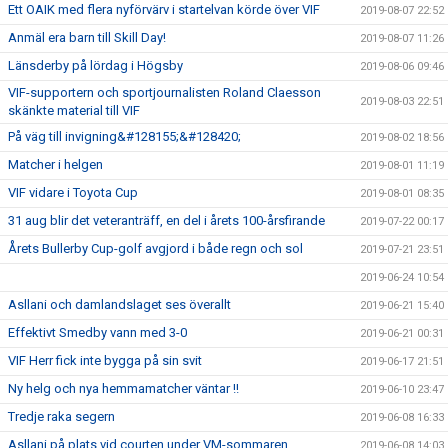
Ett OAIK med flera nyförvärv i startelvan körde över VIF
2019-08-07 22:52
Anmäl era barn till Skill Day!
2019-08-07 11:26
Länsderby på lördag i Högsby
2019-08-06 09:46
VIF-supportern och sportjournalisten Roland Claesson
2019-08-03 22:51
skänkte material till VIF
På väg till invigning&#128155;&#128420;
2019-08-02 18:56
Matcher i helgen
2019-08-01 11:19
VIF vidare i Toyota Cup
2019-08-01 08:35
31 aug blir det veteranträff, en del i årets 100-årsfirande
2019-07-22 00:17
Årets Bullerby Cup-golf avgjord i både regn och sol
2019-07-21 23:51
2019-06-24 10:54
Asllani och damlandslaget ses överallt
2019-06-21 15:40
Effektivt Smedby vann med 3-0
2019-06-21 00:31
VIF Herr fick inte bygga på sin svit
2019-06-17 21:51
Ny helg och nya hemmamatcher väntar !!
2019-06-10 23:47
Tredje raka segern
2019-06-08 16:33
Asllani på plats vid courten under VM-sommaren
2019-06-08 14:03