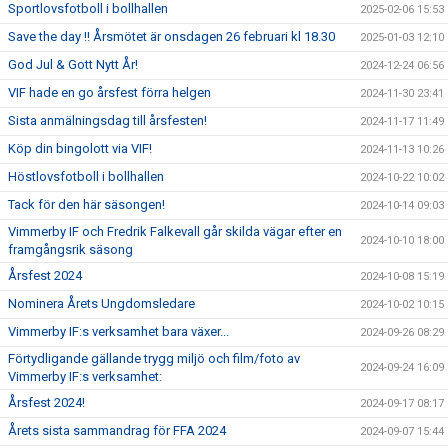
Sportlovsfotboll i bollhallen
2025-02-06 15:53
Save the day !! Årsmötet är onsdagen 26 februari kl 18.30
2025-01-03 12:10
God Jul & Gott Nytt År!
2024-12-24 06:56
VIF hade en go årsfest förra helgen
2024-11-30 23:41
Sista anmälningsdag till årsfesten!
2024-11-17 11:49
Köp din bingolott via VIF!
2024-11-13 10:26
Höstlovsfotboll i bollhallen
2024-10-22 10:02
Tack för den här säsongen!
2024-10-14 09:03
Vimmerby IF och Fredrik Falkevall går skilda vägar efter en
2024-10-10 18:00
framgångsrik säsong
Årsfest 2024
2024-10-08 15:19
Nominera Årets Ungdomsledare
2024-10-02 10:15
Vimmerby IF:s verksamhet bara växer...
2024-09-26 08:29
Förtydligande gällande trygg miljö och film/foto av
2024-09-24 16:09
Vimmerby IF:s verksamhet:
Årsfest 2024!
2024-09-17 08:17
Årets sista sammandrag för FFA 2024
2024-09-07 15:44