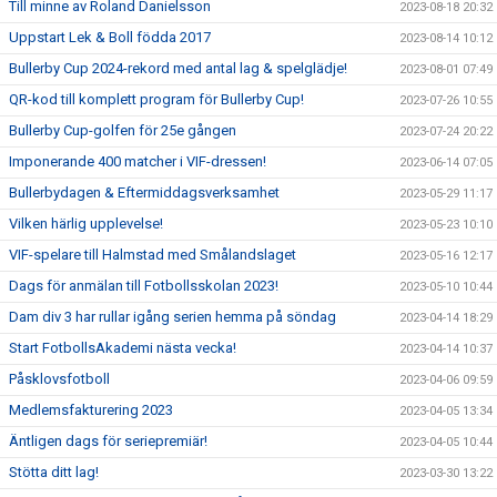
Till minne av Roland Danielsson
2023-08-18 20:32
Uppstart Lek & Boll födda 2017
2023-08-14 10:12
Bullerby Cup 2024-rekord med antal lag & spelglädje!
2023-08-01 07:49
QR-kod till komplett program för Bullerby Cup!
2023-07-26 10:55
Bullerby Cup-golfen för 25e gången
2023-07-24 20:22
Imponerande 400 matcher i VIF-dressen!
2023-06-14 07:05
Bullerbydagen & Eftermiddagsverksamhet
2023-05-29 11:17
Vilken härlig upplevelse!
2023-05-23 10:10
VIF-spelare till Halmstad med Smålandslaget
2023-05-16 12:17
Dags för anmälan till Fotbollsskolan 2023!
2023-05-10 10:44
Dam div 3 har rullar igång serien hemma på söndag
2023-04-14 18:29
Start FotbollsAkademi nästa vecka!
2023-04-14 10:37
Påsklovsfotboll
2023-04-06 09:59
Medlemsfakturering 2023
2023-04-05 13:34
Äntligen dags för seriepremiär!
2023-04-05 10:44
Stötta ditt lag!
2023-03-30 13:22