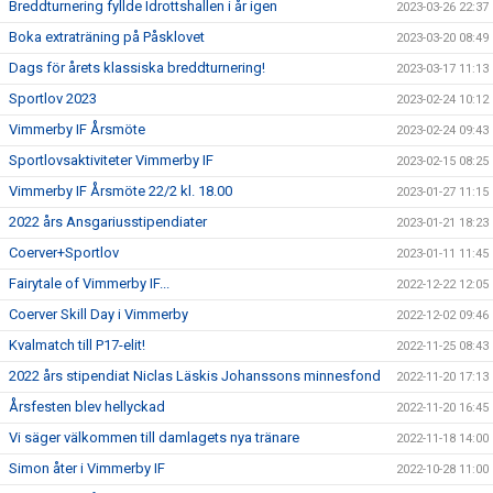
Breddturnering fyllde Idrottshallen i år igen
2023-03-26 22:37
Boka extraträning på Påsklovet
2023-03-20 08:49
Dags för årets klassiska breddturnering!
2023-03-17 11:13
Sportlov 2023
2023-02-24 10:12
Vimmerby IF Årsmöte
2023-02-24 09:43
Sportlovsaktiviteter Vimmerby IF
2023-02-15 08:25
Vimmerby IF Årsmöte 22/2 kl. 18.00
2023-01-27 11:15
2022 års Ansgariusstipendiater
2023-01-21 18:23
Coerver+Sportlov
2023-01-11 11:45
Fairytale of Vimmerby IF...
2022-12-22 12:05
Coerver Skill Day i Vimmerby
2022-12-02 09:46
Kvalmatch till P17-elit!
2022-11-25 08:43
2022 års stipendiat Niclas Läskis Johanssons minnesfond
2022-11-20 17:13
Årsfesten blev hellyckad
2022-11-20 16:45
Vi säger välkommen till damlagets nya tränare
2022-11-18 14:00
Simon åter i Vimmerby IF
2022-10-28 11:00