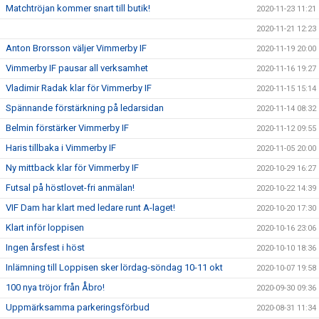
Matchtröjan kommer snart till butik!
2020-11-23 11:21
2020-11-21 12:23
Anton Brorsson väljer Vimmerby IF
2020-11-19 20:00
Vimmerby IF pausar all verksamhet
2020-11-16 19:27
Vladimir Radak klar för Vimmerby IF
2020-11-15 15:14
Spännande förstärkning på ledarsidan
2020-11-14 08:32
Belmin förstärker Vimmerby IF
2020-11-12 09:55
Haris tillbaka i Vimmerby IF
2020-11-05 20:00
Ny mittback klar för Vimmerby IF
2020-10-29 16:27
Futsal på höstlovet-fri anmälan!
2020-10-22 14:39
VIF Dam har klart med ledare runt A-laget!
2020-10-20 17:30
Klart inför loppisen
2020-10-16 23:06
Ingen årsfest i höst
2020-10-10 18:36
Inlämning till Loppisen sker lördag-söndag 10-11 okt
2020-10-07 19:58
100 nya tröjor från Åbro!
2020-09-30 09:36
Uppmärksamma parkeringsförbud
2020-08-31 11:34