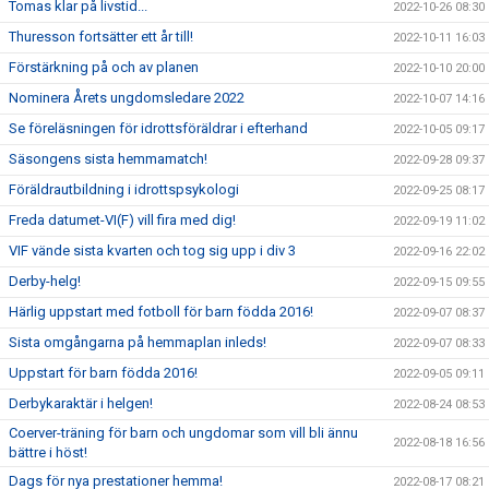
Tomas klar på livstid...
2022-10-26 08:30
Thuresson fortsätter ett år till!
2022-10-11 16:03
Förstärkning på och av planen
2022-10-10 20:00
Nominera Årets ungdomsledare 2022
2022-10-07 14:16
Se föreläsningen för idrottsföräldrar i efterhand
2022-10-05 09:17
Säsongens sista hemmamatch!
2022-09-28 09:37
Föräldrautbildning i idrottspsykologi
2022-09-25 08:17
Freda datumet-VI(F) vill fira med dig!
2022-09-19 11:02
VIF vände sista kvarten och tog sig upp i div 3
2022-09-16 22:02
Derby-helg!
2022-09-15 09:55
Härlig uppstart med fotboll för barn födda 2016!
2022-09-07 08:37
Sista omgångarna på hemmaplan inleds!
2022-09-07 08:33
Uppstart för barn födda 2016!
2022-09-05 09:11
Derbykaraktär i helgen!
2022-08-24 08:53
Coerver-träning för barn och ungdomar som vill bli ännu
2022-08-18 16:56
bättre i höst!
Dags för nya prestationer hemma!
2022-08-17 08:21