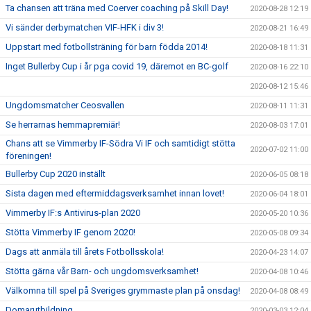
Ta chansen att träna med Coerver coaching på Skill Day!
2020-08-28 12:19
Vi sänder derbymatchen VIF-HFK i div 3!
2020-08-21 16:49
Uppstart med fotbollsträning för barn födda 2014!
2020-08-18 11:31
Inget Bullerby Cup i år pga covid 19, däremot en BC-golf
2020-08-16 22:10
2020-08-12 15:46
Ungdomsmatcher Ceosvallen
2020-08-11 11:31
Se herrarnas hemmapremiär!
2020-08-03 17:01
Chans att se Vimmerby IF-Södra Vi IF och samtidigt stötta
2020-07-02 11:00
föreningen!
Bullerby Cup 2020 inställt
2020-06-05 08:18
Sista dagen med eftermiddagsverksamhet innan lovet!
2020-06-04 18:01
Vimmerby IF:s Antivirus-plan 2020
2020-05-20 10:36
Stötta Vimmerby IF genom 2020!
2020-05-08 09:34
Dags att anmäla till årets Fotbollsskola!
2020-04-23 14:07
Stötta gärna vår Barn- och ungdomsverksamhet!
2020-04-08 10:46
Välkomna till spel på Sveriges grymmaste plan på onsdag!
2020-04-08 08:49
Domarutbildning
2020-03-03 12:04