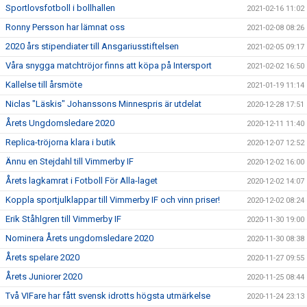
Sportlovsfotboll i bollhallen
2021-02-16 11:02
Ronny Persson har lämnat oss
2021-02-08 08:26
2020 års stipendiater till Ansgariusstiftelsen
2021-02-05 09:17
Våra snygga matchtröjor finns att köpa på Intersport
2021-02-02 16:50
Kallelse till årsmöte
2021-01-19 11:14
Niclas "Läskis" Johanssons Minnespris är utdelat
2020-12-28 17:51
Årets Ungdomsledare 2020
2020-12-11 11:40
Replica-tröjorna klara i butik
2020-12-07 12:52
Ännu en Stejdahl till Vimmerby IF
2020-12-02 16:00
Årets lagkamrat i Fotboll För Alla-laget
2020-12-02 14:07
Koppla sportjulklappar till Vimmerby IF och vinn priser!
2020-12-02 08:24
Erik Ståhlgren till Vimmerby IF
2020-11-30 19:00
Nominera Årets ungdomsledare 2020
2020-11-30 08:38
Årets spelare 2020
2020-11-27 09:55
Årets Juniorer 2020
2020-11-25 08:44
Två VIFare har fått svensk idrotts högsta utmärkelse
2020-11-24 23:13