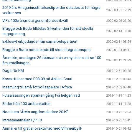
2019 års Ansgariusstiftelsestipender delades ut för några
2020-03-01 12:19
veckor sen
VIFs 100e årsmöte genomfördes ikväll
2020-02-26 21:26
Bragge och Budo tilldelas Silverhanden för sitt ideella
2020-02-14 10:10
engagemang
Exklusivt erbjudande från samarbetspartner!
2020-02-11 08:24
Bragge o Budo nominerade till stort integrationspris
2020-01-24 08:41
Årsmöte, onsdagen 26 februari och en ny chans att se 100
2020-01-19 21:29
årsutställningen
Dags för KM
2019-12-31 09:25
Kosse tränar med F08-09 på Asllani Court
2019-12-02 08:43
Insamling till små fotbollsspelare i Afrika
2019-12-02 08:40
Futsalsäsongen sparkar igång två helger i rad
2019-11-19 14:23
Bilder från 100-årsbanketten
2019-11-14 11:28
Nominera "Årets ungdomsledare 2019"
2019-10-22 12:33
Intresseanmälan F/P 13
2019-10-21 15:41
Anmäl er till gratis lovaktivitet med Vimmerby IF
2019-10-21 09:42