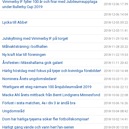
Vimmerby IF fyller 100 år och firar med Jubileumsupplaga
2018-12-06 17:39
under Bullerby Cup 2019
2018-12-06 14:04
Lycka till Abbe!
2018-12-05 09:22
2018-12-03 11:41
Julskyltning med Vimmerby IF på torget
2018-11-29 10:45
Målvaktsträning i bollhallen
2018-11-28 20:22
Ny kraft klar till föreningen
2018-11-22 19:53
Årsfesten i Mässhallarna gick galant
2018-11-11 20:42
Härlig höstdag med fokus på tjejer och kvinnliga förebilder!
2018-11-03 14:48
Nominera Årets ungdomsledare!
2018-10-23 11:21
Ytterligare ett steg närmare 100 årsjubileumsåret 2019
2018-10-06 22:12
Macke Ahl årets mittback från Bernt Lindgrens Minnesfond
2018-10-06 22:08
Förlust i sista matchen, 4a i div 3 är ändå bra
2018-10-06 16:26
Ungdomsråd
2018-10-04 08:42
Dom här härliga tjejerna söker fler fotbollskompisar!
2018-10-02 14:41
Härligt gäng vände och vann herr7an-serien
2018-09-30 13:50