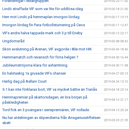
Förändringar i ledargruppen
2019-05-23 17:56
Lindö straffade VIF som var lite för uddlösa idag
2019-05-18 21:00
Herr mot Lindö på hemmaplan imorgon lördag
2019-05-17 13:19
Imorgon lördag fin Para-fotbollsturnering på Ceos
2019-05-17 12:47
VIFs andra halva tappade mark och 3 p till Eneby
2019-05-12 22:17
Ungdomsråd
2019-05-08 08:42
Skön avslutning på Arenan, VIF avgjorde i 80e mot HIK
2019-05-04 18:40
Hemmamatch och revansch för förra helgen ?
2019-04-30 16:44
Jubileumströjorna klara för avhämtning
2019-04-30 11:58
En halvtaskig 1a grusade VIFs chanser
2019-04-27 00:13
Härlig dag på Asllani Court
2019-04-24 13:10
5-1 kan inte förklaras bort, VIF va mycket bättre än Tranås
2019-04-18 23:14
Hemmapremiär på skärtorsdagen, en bra början på
2019-04-15 21:17
påskledigheten
Tord fick en 3 poängare i seriepremiären, VIF nollade.
2019-04-13 20:24
Nu har utdelningen av stipendierna från Ansgariusstiftelsen
2019-03-23 21:59
skett