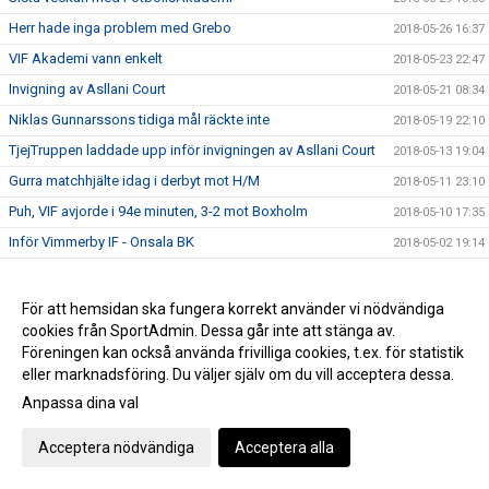
Herr hade inga problem med Grebo
2018-05-26 16:37
VIF Akademi vann enkelt
2018-05-23 22:47
Invigning av Asllani Court
2018-05-21 08:34
Niklas Gunnarssons tidiga mål räckte inte
2018-05-19 22:10
TjejTruppen laddade upp inför invigningen av Asllani Court
2018-05-13 19:04
Gurra matchhjälte idag i derbyt mot H/M
2018-05-11 23:10
Puh, VIF avjorde i 94e minuten, 3-2 mot Boxholm
2018-05-10 17:35
Inför Vimmerby IF - Onsala BK
2018-05-02 19:14
Boston vann div 6-derbyt mot VIF Akademi
2018-04-29 21:28
VIF besegrade Myresjö med 2-0
2018-04-28 16:25
För att hemsidan ska fungera korrekt använder vi nödvändiga
cookies från SportAdmin. Dessa går inte att stänga av.
Hemmamatch för ett VIF som hittat målformen sista veckan
2018-04-27 21:33
Föreningen kan också använda frivilliga cookies, t.ex. för statistik
Bergdalens IK på lördag!
2018-04-27 20:57
eller marknadsföring. Du väljer själv om du vill acceptera dessa.
Öppettider på kansliet Valborg och 1:a maj
2018-04-26 14:47
Anpassa dina val
Historisk seger för Akademilaget
2018-04-22 22:23
Acceptera nödvändiga
Acceptera alla
Herr vände ett 1-0 underläge till storseger 1-6
2018-04-21 19:53
Dam tappade greppet i 2a och fick en försmädlig