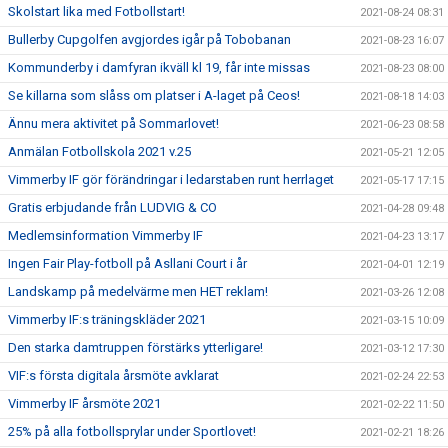
Skolstart lika med Fotbollstart!
2021-08-24 08:31
Bullerby Cupgolfen avgjordes igår på Tobobanan
2021-08-23 16:07
Kommunderby i damfyran ikväll kl 19, får inte missas
2021-08-23 08:00
Se killarna som slåss om platser i A-laget på Ceos!
2021-08-18 14:03
Ännu mera aktivitet på Sommarlovet!
2021-06-23 08:58
Anmälan Fotbollskola 2021 v.25
2021-05-21 12:05
Vimmerby IF gör förändringar i ledarstaben runt herrlaget
2021-05-17 17:15
Gratis erbjudande från LUDVIG & CO
2021-04-28 09:48
Medlemsinformation Vimmerby IF
2021-04-23 13:17
Ingen Fair Play-fotboll på Asllani Court i år
2021-04-01 12:19
Landskamp på medelvärme men HET reklam!
2021-03-26 12:08
Vimmerby IF:s träningskläder 2021
2021-03-15 10:09
Den starka damtruppen förstärks ytterligare!
2021-03-12 17:30
VIF:s första digitala årsmöte avklarat
2021-02-24 22:53
Vimmerby IF årsmöte 2021
2021-02-22 11:50
25% på alla fotbollsprylar under Sportlovet!
2021-02-21 18:26