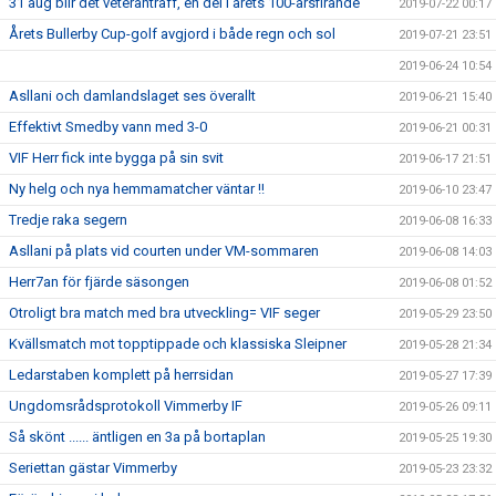
31 aug blir det veteranträff, en del i årets 100-årsfirande
2019-07-22 00:17
Årets Bullerby Cup-golf avgjord i både regn och sol
2019-07-21 23:51
2019-06-24 10:54
Asllani och damlandslaget ses överallt
2019-06-21 15:40
Effektivt Smedby vann med 3-0
2019-06-21 00:31
VIF Herr fick inte bygga på sin svit
2019-06-17 21:51
Ny helg och nya hemmamatcher väntar !!
2019-06-10 23:47
Tredje raka segern
2019-06-08 16:33
Asllani på plats vid courten under VM-sommaren
2019-06-08 14:03
Herr7an för fjärde säsongen
2019-06-08 01:52
Otroligt bra match med bra utveckling= VIF seger
2019-05-29 23:50
Kvällsmatch mot topptippade och klassiska Sleipner
2019-05-28 21:34
Ledarstaben komplett på herrsidan
2019-05-27 17:39
Ungdomsrådsprotokoll Vimmerby IF
2019-05-26 09:11
Så skönt ...... äntligen en 3a på bortaplan
2019-05-25 19:30
Seriettan gästar Vimmerby
2019-05-23 23:32