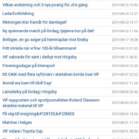
Vilken avslutning och 3 nya poäng för JCs gäng
2019-08-25 19:40
Ledarfortbildning
2019-08-23 12:27
Riktningen klar framåt för damlaget!
2019-08-22 19:17
Ny spännande match på lördag, tjejerna tror på det!
2019-08-20 11:06
Äntligen, en go seger på hemmaplan mot Eneby
2019-08-17 18:28
Fritt inträde när vi firar 100-år tillsammans!
2019-08-13 21:02
VIF vaknade för sent i derbyt mot Högsby
2019-08-11 08:31
Föreningsdagar på Intersport
2019-08-09 10:25
Ett OAIK med flera nyförvärv i startelvan körde över VIF
2019-08-07 22:52
Anmäl era barn till Skill Day!
2019-08-07 11:26
Länsderby på lördag i Högsby
2019-08-06 09:46
VIF-supportern och sportjournalisten Roland Claesson
2019-08-03 22:51
skänkte material till VIF
På väg till invigning&#128155;&#128420;
2019-08-02 18:56
Matcher i helgen
2019-08-01 11:19
VIF vidare i Toyota Cup
2019-08-01 08:35