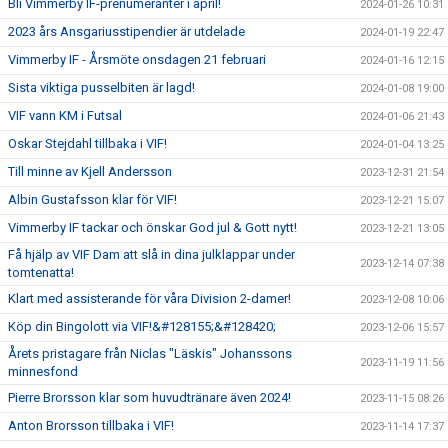
Bli Vimmerby IF-prenumeranter i april!
2024-01-26 10:31
2023 års Ansgariusstipendier är utdelade
2024-01-19 22:47
Vimmerby IF - Årsmöte onsdagen 21 februari
2024-01-16 12:15
Sista viktiga pusselbiten är lagd!
2024-01-08 19:00
VIF vann KM i Futsal
2024-01-06 21:43
Oskar Stejdahl tillbaka i VIF!
2024-01-04 13:25
Till minne av Kjell Andersson
2023-12-31 21:54
Albin Gustafsson klar för VIF!
2023-12-21 15:07
Vimmerby IF tackar och önskar God jul & Gott nytt!
2023-12-21 13:05
Få hjälp av VIF Dam att slå in dina julklappar under
2023-12-14 07:38
tomtenatta!
Klart med assisterande för våra Division 2-damer!
2023-12-08 10:06
Köp din Bingolott via VIF!&#128155;&#128420;
2023-12-06 15:57
Årets pristagare från Niclas "Läskis" Johanssons
2023-11-19 11:56
minnesfond
Pierre Brorsson klar som huvudtränare även 2024!
2023-11-15 08:26
Anton Brorsson tillbaka i VIF!
2023-11-14 17:37