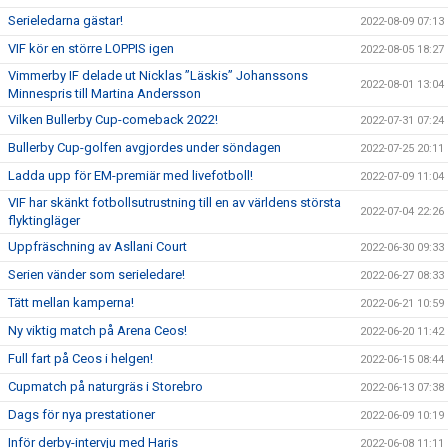
Serieledarna gästar!
2022-08-09 07:13
VIF kör en större LOPPIS igen
2022-08-05 18:27
Vimmerby IF delade ut Nicklas ”Läskis” Johanssons
2022-08-01 13:04
Minnespris till Martina Andersson
Vilken Bullerby Cup-comeback 2022!
2022-07-31 07:24
Bullerby Cup-golfen avgjordes under söndagen
2022-07-25 20:11
Ladda upp för EM-premiär med livefotboll!
2022-07-09 11:04
VIF har skänkt fotbollsutrustning till en av världens största
2022-07-04 22:26
flyktingläger
Uppfräschning av Asllani Court
2022-06-30 09:33
Serien vänder som serieledare!
2022-06-27 08:33
Tätt mellan kamperna!
2022-06-21 10:59
Ny viktig match på Arena Ceos!
2022-06-20 11:42
Full fart på Ceos i helgen!
2022-06-15 08:44
Cupmatch på naturgräs i Storebro
2022-06-13 07:38
Dags för nya prestationer
2022-06-09 10:19
Inför derby-intervju med Haris
2022-06-08 11:11