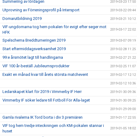
Summering av lördagen
2019-03-23 17:50
Utprovning av Förreningsprofil på Intersport
2019-03-22 09:44
Domarutbildning 2019
2019-03-21 10:12
VIF-ungdomarna tog hem pokalen för evigt efter seger mot
2019-03-17 22:02
HFK
Spelschema Breddturneringen 2019
2019-03-07 09:19
Start eftermiddagsverksamhet 2019
2019-02-28 11:25
99:e årsmötet lagt till handlingarna
2019-02-27 21:22
VIF 100 år-beställ Jubileumsprodukter
2019-02-25 11:07
Exakt en månad kvar till årets största matchevent
2019-02-17 12:12
2019-02-12 10:36
Ledarskapet klart för 2019 i Vimmerby IF Herr
2019-01-30 09:36
Vimmerby IF söker ledare till Fotboll För Alla-laget
2019-01-30 09:25
2019-01-29 09:00
Gamla rivalerna IK Tord borta i div 3 premiären
2019-01-17 22:55
VIF tog hem tredje inteckningen och KM-pokalen stannar i
2019-01-05 18:02
huset