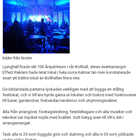
BARN & UNGDOMSVERKSAMHET
STÖTTA VIF
KONTAKT / BOKNING
bilder från festen
Ljunghäll firade sitt 100 årsjubileum i vår Bollhall, deras eventarrangör
Effect Reklam hade letat lokal i hela norra Kalmar län men konstaterade
snart att bättre lokal än Bollhallen finns inte.
De inblandade parterna lyckades verkligen med att bygga en ståtlig
festlokal, och vi VIFare hyrde gärna ut lokalen och bistod med funktionärer
till barer, garderober, festvärdar/värdinnor och utrymningsvakter.
Alla från arrangörer, företagsledning, festdeltagare och alla musiker och
tekniker var mycket nöjda med kvällen. Gott betyg även till VIFs del i
arrangemanget.
Tack alla ni 25 som byggde golv och dukning och alla ni 35 som jobbade
under själva festen