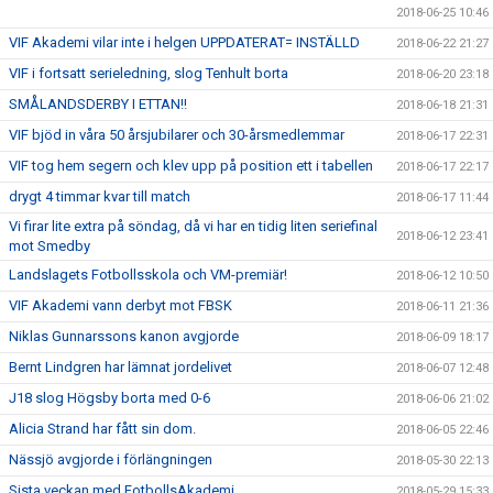
2018-06-25 10:46
VIF Akademi vilar inte i helgen UPPDATERAT= INSTÄLLD
2018-06-22 21:27
VIF i fortsatt serieledning, slog Tenhult borta
2018-06-20 23:18
SMÅLANDSDERBY I ETTAN!!
2018-06-18 21:31
VIF bjöd in våra 50 årsjubilarer och 30-årsmedlemmar
2018-06-17 22:31
VIF tog hem segern och klev upp på position ett i tabellen
2018-06-17 22:17
drygt 4 timmar kvar till match
2018-06-17 11:44
Vi firar lite extra på söndag, då vi har en tidig liten seriefinal
2018-06-12 23:41
mot Smedby
Landslagets Fotbollsskola och VM-premiär!
2018-06-12 10:50
VIF Akademi vann derbyt mot FBSK
2018-06-11 21:36
Niklas Gunnarssons kanon avgjorde
2018-06-09 18:17
Bernt Lindgren har lämnat jordelivet
2018-06-07 12:48
J18 slog Högsby borta med 0-6
2018-06-06 21:02
Alicia Strand har fått sin dom.
2018-06-05 22:46
Nässjö avgjorde i förlängningen
2018-05-30 22:13
Sista veckan med FotbollsAkademi
2018-05-29 15:33