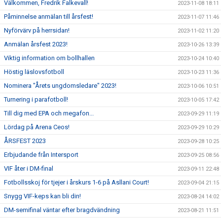
Välkommen, Fredrik Falkevall!
2023-11-08 18:11
Påminnelse anmälan till årsfest!
2023-11-07 11:46
Nyförvärv på herrsidan!
2023-11-02 11:20
Anmälan årsfest 2023!
2023-10-26 13:39
Viktig information om bollhallen
2023-10-24 10:40
Höstig läslovsfotboll
2023-10-23 11:36
Nominera "Årets ungdomsledare" 2023!
2023-10-06 10:51
Turnering i parafotboll!
2023-10-05 17:42
Till dig med EPA och megafon...
2023-09-29 11:19
Lördag på Arena Ceos!
2023-09-29 10:29
ÅRSFEST 2023
2023-09-28 10:25
Erbjudande från Intersport
2023-09-25 08:56
VIF åter i DM-final
2023-09-11 22:48
Fotbollsskoj för tjejer i årskurs 1-6 på Asllani Court!
2023-09-04 21:15
Snygg VIF-keps kan bli din!
2023-08-24 14:02
DM-semifinal väntar efter bragdvändning
2023-08-21 11:51