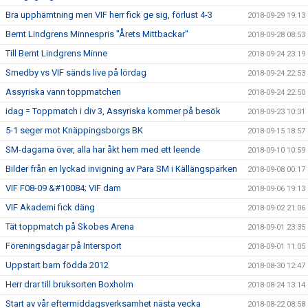
Bra upphämtning men VIF herr fick ge sig, förlust 4-3
2018-09-29 19:13
Bernt Lindgrens Minnespris "Årets Mittbackar"
2018-09-28 08:53
Till Bernt Lindgrens Minne
2018-09-24 23:19
Smedby vs VIF sänds live på lördag
2018-09-24 22:53
Assyriska vann toppmatchen
2018-09-24 22:50
idag = Toppmatch i div 3, Assyriska kommer på besök
2018-09-23 10:31
5-1 seger mot Knäppingsborgs BK
2018-09-15 18:57
SM-dagarna över, alla har åkt hem med ett leende
2018-09-10 10:59
Bilder från en lyckad invigning av Para SM i Källängsparken
2018-09-08 00:17
VIF F08-09 &#10084; VIF dam
2018-09-06 19:13
VIF Akademi fick däng
2018-09-02 21:06
Tät toppmatch på Skobes Arena
2018-09-01 23:35
Föreningsdagar på Intersport
2018-09-01 11:05
Uppstart barn födda 2012
2018-08-30 12:47
Herr drar till bruksorten Boxholm
2018-08-24 13:14
Start av vår eftermiddagsverksamhet nästa vecka
2018-08-22 08:58