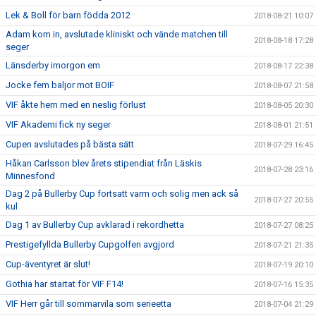
Lek & Boll för barn födda 2012
2018-08-21 10:07
Adam kom in, avslutade kliniskt och vände matchen till
2018-08-18 17:28
seger
Länsderby imorgon em
2018-08-17 22:38
Jocke fem baljor mot BOIF
2018-08-07 21:58
VIF åkte hem med en neslig förlust
2018-08-05 20:30
VIF Akademi fick ny seger
2018-08-01 21:51
Cupen avslutades på bästa sätt
2018-07-29 16:45
Håkan Carlsson blev årets stipendiat från Läskis
2018-07-28 23:16
Minnesfond
Dag 2 på Bullerby Cup fortsatt varm och solig men ack så
2018-07-27 20:55
kul
Dag 1 av Bullerby Cup avklarad i rekordhetta
2018-07-27 08:25
Prestigefyllda Bullerby Cupgolfen avgjord
2018-07-21 21:35
Cup-äventyret är slut!
2018-07-19 20:10
Gothia har startat för VIF F14!
2018-07-16 15:35
VIF Herr går till sommarvila som serieetta
2018-07-04 21:29