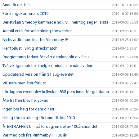
Snart är det fullt!
2019-10-11 16:32
Föreningskonferens 2019
2019-10-07 16:53
Serietvåan Smedby kammade noll, VIF herr tog seger i sista
2019-09-30 06:53
Anmäl er till fotbollsträning i november
2019-09-26 10:31
Ny huvudtränare klar för Vimmerby IF
2019-09-25 11:02
Herrförlust i viktig streckmatch
2019-09-15 21:51
Ruggigt tung förlust för vårt damlag, blir div 2 nu
2019-09-15 21:38
Två viktiga matcher i helgen, missa inte nån av dem
2019-09-12 19:01
Uppdaterad version från 31 aug-eventet
2019-09-09 13:45
VIF nära men åter förlust
2019-09-07 22:47
Lördagens event blev hellyckat, 835 pers innanför grindarna
2019-09-04 14:11
Återträffen blev hellyckad
2019-09-01 20:29
Ingen bra helg för dam o herr
2019-09-01 20:24
Härlig första träning för barn födda 2013
2019-08-29 19:54
ÅTERTRÄFFEN blir på lördag, en del av 100årsfirandet
2019-08-28 07:20
Var med och fira Vimmerby IF 100 år!
2019-08-26 12:28