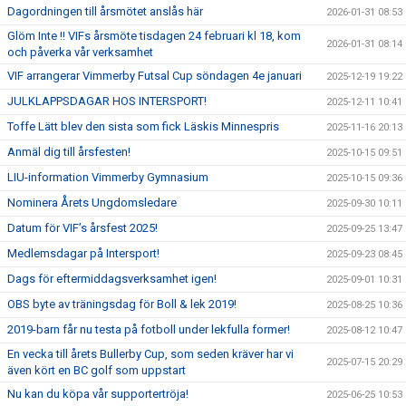
Dagordningen till årsmötet anslås här
2026-01-31 08:53
Glöm Inte !! VIFs årsmöte tisdagen 24 februari kl 18, kom
2026-01-31 08:14
och påverka vår verksamhet
VIF arrangerar Vimmerby Futsal Cup söndagen 4e januari
2025-12-19 19:22
JULKLAPPSDAGAR HOS INTERSPORT!
2025-12-11 10:41
Toffe Lätt blev den sista som fick Läskis Minnespris
2025-11-16 20:13
Anmäl dig till årsfesten!
2025-10-15 09:51
LIU-information Vimmerby Gymnasium
2025-10-15 09:36
Nominera Årets Ungdomsledare
2025-09-30 10:11
Datum för VIF’s årsfest 2025!
2025-09-25 13:47
Medlemsdagar på Intersport!
2025-09-23 08:45
Dags för eftermiddagsverksamhet igen!
2025-09-01 10:31
OBS byte av träningsdag för Boll & lek 2019!
2025-08-25 10:36
2019-barn får nu testa på fotboll under lekfulla former!
2025-08-12 10:47
En vecka till årets Bullerby Cup, som seden kräver har vi
2025-07-15 20:29
även kört en BC golf som uppstart
Nu kan du köpa vår supportertröja!
2025-06-25 10:53