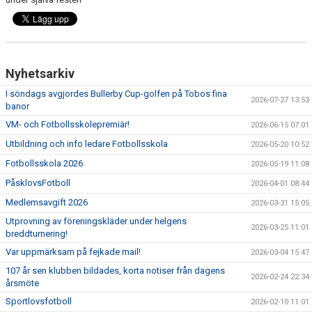
Nyhetsarkiv
I söndags avgjordes Bullerby Cup-golfen på Tobos fina
2026-07-27 13:53
banor
VM- och Fotbollsskolepremiär!
2026-06-15 07:01
Utbildning och info ledare Fotbollsskola
2026-05-20 10:52
Fotbollsskola 2026
2026-05-19 11:08
PåsklovsFotboll
2026-04-01 08:44
Medlemsavgift 2026
2026-03-31 15:05
Utprovning av föreningskläder under helgens
2026-03-25 11:01
breddturnering!
Var uppmärksam på fejkade mail!
2026-03-04 15:47
107 år sen klubben bildades, korta notiser från dagens
2026-02-24 22:34
årsmöte
Sportlovsfotboll
2026-02-10 11:01