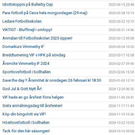
Idrottsloppis på Bullerby Cup
2025-06-19 23:48
Para-fotboll på Ceos hela morgondagen (29 maj)
2025-05-28 10:19
Ledare Fotbollsskolan
2025-05-22 10:10
VIKTIGT - Bluffmejl i omlopp!
2025-05-21 14:36
Anmälan till Fotbollsskolan 2025 öppen!
2025-05-12 09:58
Domarkurs Vimmerby IF
2025-03-24 10:55
Breddturnering VIF v HFK på söndag
2025-03-17 10:58
Årsmöte Vimmerby IF 2024
2025-02-27 09:50
Sportlovsfotboll i bollhallen
2025-02-06 15:53
Save the day !! Årsmötet är onsdagen 26 februari kl 18.30
2025-01-03 12:10
God Jul & Gott Nytt År!
2024-12-24 06:56
VIF hade en go årsfest förra helgen
2024-11-30 23:41
Sista anmälningsdag till årsfesten!
2024-11-17 11:49
Köp din bingolott via VIF!
2024-11-13 10:26
Höstlovsfotboll i bollhallen
2024-10-22 10:02
Tack för den här säsongen!
2024-10-14 09:03