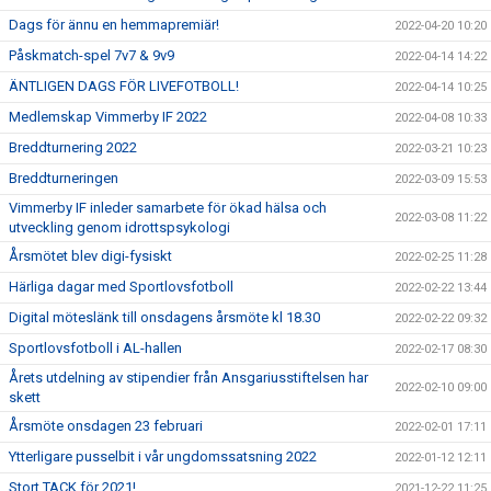
Dags för ännu en hemmapremiär!
2022-04-20 10:20
Påskmatch-spel 7v7 & 9v9
2022-04-14 14:22
ÄNTLIGEN DAGS FÖR LIVEFOTBOLL!
2022-04-14 10:25
Medlemskap Vimmerby IF 2022
2022-04-08 10:33
Breddturnering 2022
2022-03-21 10:23
Breddturneringen
2022-03-09 15:53
Vimmerby IF inleder samarbete för ökad hälsa och
2022-03-08 11:22
utveckling genom idrottspsykologi
Årsmötet blev digi-fysiskt
2022-02-25 11:28
Härliga dagar med Sportlovsfotboll
2022-02-22 13:44
Digital möteslänk till onsdagens årsmöte kl 18.30
2022-02-22 09:32
Sportlovsfotboll i AL-hallen
2022-02-17 08:30
Årets utdelning av stipendier från Ansgariusstiftelsen har
2022-02-10 09:00
skett
Årsmöte onsdagen 23 februari
2022-02-01 17:11
Ytterligare pusselbit i vår ungdomssatsning 2022
2022-01-12 12:11
Stort TACK för 2021!
2021-12-22 11:25