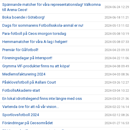
Spännande matcher för våra representationslag! Välkomna
2024-06-24 12:29
till Arena Ceos!
Boka boende i Göteborg!
2024-06-18 11:21
Dags för sommarens Fotbollsskola-anmäl er nu!
2024-05-13 11:02
Para-fotboll på Ceos imorgon torsdag
2024-05-08 10:19
Hemmamatcher för våra A-lag i helgen!
2024-05-08 07:33
Premiär för Gåfotboll!
2024-04-23 09:33
Föreningsdagar på Intersport!
2024-04-22 11:06
Grymma VIF-produkter finns nu att köpa!
2024-04-08 09:49
Medlemsfakturering 2024
2024-04-03 08:36
Påsklovsfotboll på Asllani Court
2024-03-26 12:27
FotbollsAkademi-start
2024-03-04 10:22
En lokal idrottslegend finns inte längre med oss
2024-03-03 21:36
Vartenda öre för att nå vår vision...
2024-02-22 16:14
Sportlovsfotboll 2024
2024-02-12 08:26
Förändringar på Ceosområdet
2024-01-27 16:53