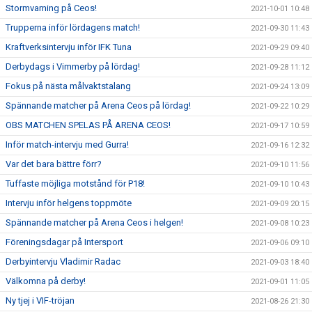
Stormvarning på Ceos!
2021-10-01 10:48
Trupperna inför lördagens match!
2021-09-30 11:43
Kraftverksintervju inför IFK Tuna
2021-09-29 09:40
Derbydags i Vimmerby på lördag!
2021-09-28 11:12
Fokus på nästa målvaktstalang
2021-09-24 13:09
Spännande matcher på Arena Ceos på lördag!
2021-09-22 10:29
OBS MATCHEN SPELAS PÅ ARENA CEOS!
2021-09-17 10:59
Inför match-intervju med Gurra!
2021-09-16 12:32
Var det bara bättre förr?
2021-09-10 11:56
Tuffaste möjliga motstånd för P18!
2021-09-10 10:43
Intervju inför helgens toppmöte
2021-09-09 20:15
Spännande matcher på Arena Ceos i helgen!
2021-09-08 10:23
Föreningsdagar på Intersport
2021-09-06 09:10
Derbyintervju Vladimir Radac
2021-09-03 18:40
Välkomna på derby!
2021-09-01 11:05
Ny tjej i VIF-tröjan
2021-08-26 21:30