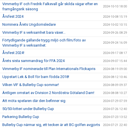
Vimmerby IF och Fredrik Falkevall går skilda vägar efter en
2024-10-10 18:00
framgångsrik säsong
Årsfest 2024
2024-10-08 15:19
Nominera Årets Ungdomsledare
2024-10-02 10:15
Vimmerby IF:s verksamhet bara växer...
2024-09-26 08:29
Förtydligande gällande trygg miljö och film/foto av
2024-09-24 16:09
Vimmerby IF:s verksamhet:
Årsfest 2024!
2024-09-17 08:17
Årets sista sammandrag för FFA 2024
2024-09-07 15:44
Vimmerby IF nominerade till Plan Internationals Flickapris
2024-08-19 09:00
Uppstart Lek & Boll för barn födda 2018!
2024-08-12 10:46
Vilken VIF & Bullerby Cup-sommar!
2024-08-09 09:37
Äntligen omstart av Division 2 Nordöstra Götaland Dam!
2024-08-08 10:27
Att möta spelaren där den befinner sig
2024-07-29 07:59
50/50-lotteri under Bullerby Cup
2024-07-26 12:40
Parkering Bullerby Cup
2024-07-23 13:52
Bullerby Cup närmar sig, ett tecken är att BC-golfen avgjorts
2024-07-21 22:40