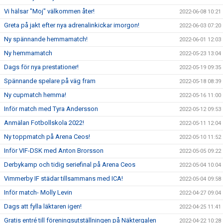
Vi hälsar "Moj" välkommen åter!
2022-06-08 10:21
Greta på jakt efter nya adrenalinkickar imorgon!
2022-06-03 07:20
Ny spännande hemmamatch!
2022-06-01 12:03
Ny hemmamatch
2022-05-23 13:04
Dags för nya prestationer!
2022-05-19 09:35
Spännande spelare på väg fram
2022-05-18 08:39
Ny cupmatch hemma!
2022-05-16 11:00
Inför match med Tyra Andersson
2022-05-12 09:53
Anmälan Fotbollskola 2022!
2022-05-11 12:04
Ny toppmatch på Arena Ceos!
2022-05-10 11:52
Inför VIF-DSK med Anton Brorsson
2022-05-05 09:22
Derbykamp och tidig seriefinal på Arena Ceos
2022-05-04 10:04
Vimmerby IF städar tillsammans med ICA!
2022-05-04 09:58
Inför match- Molly Levin
2022-04-27 09:04
Dags att fylla läktaren igen!
2022-04-25 11:41
Gratis entré till föreningsutställningen på Näktergalen
2022-04-22 10:28