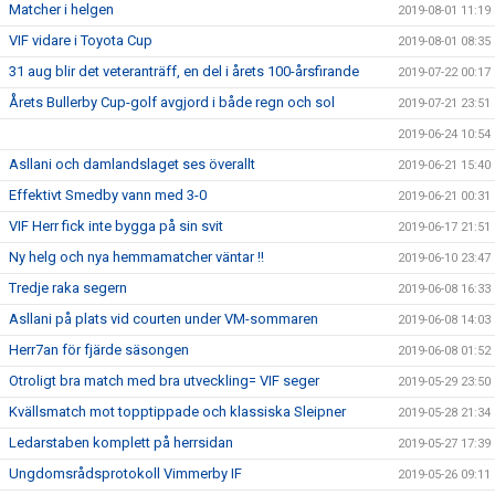
Matcher i helgen
2019-08-01 11:19
VIF vidare i Toyota Cup
2019-08-01 08:35
31 aug blir det veteranträff, en del i årets 100-årsfirande
2019-07-22 00:17
Årets Bullerby Cup-golf avgjord i både regn och sol
2019-07-21 23:51
2019-06-24 10:54
Asllani och damlandslaget ses överallt
2019-06-21 15:40
Effektivt Smedby vann med 3-0
2019-06-21 00:31
VIF Herr fick inte bygga på sin svit
2019-06-17 21:51
Ny helg och nya hemmamatcher väntar !!
2019-06-10 23:47
Tredje raka segern
2019-06-08 16:33
Asllani på plats vid courten under VM-sommaren
2019-06-08 14:03
Herr7an för fjärde säsongen
2019-06-08 01:52
Otroligt bra match med bra utveckling= VIF seger
2019-05-29 23:50
Kvällsmatch mot topptippade och klassiska Sleipner
2019-05-28 21:34
Ledarstaben komplett på herrsidan
2019-05-27 17:39
Ungdomsrådsprotokoll Vimmerby IF
2019-05-26 09:11