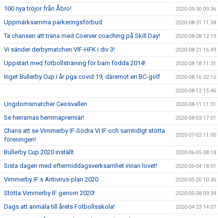
100 nya tröjor från Åbro!
2020-09-30 09:36
Uppmärksamma parkeringsförbud
2020-08-31 11:34
Ta chansen att träna med Coerver coaching på Skill Day!
2020-08-28 12:19
Vi sänder derbymatchen VIF-HFK i div 3!
2020-08-21 16:49
Uppstart med fotbollsträning för barn födda 2014!
2020-08-18 11:31
Inget Bullerby Cup i år pga covid 19, däremot en BC-golf
2020-08-16 22:10
2020-08-12 15:46
Ungdomsmatcher Ceosvallen
2020-08-11 11:31
Se herrarnas hemmapremiär!
2020-08-03 17:01
Chans att se Vimmerby IF-Södra Vi IF och samtidigt stötta
2020-07-02 11:00
föreningen!
Bullerby Cup 2020 inställt
2020-06-05 08:18
Sista dagen med eftermiddagsverksamhet innan lovet!
2020-06-04 18:01
Vimmerby IF:s Antivirus-plan 2020
2020-05-20 10:36
Stötta Vimmerby IF genom 2020!
2020-05-08 09:34
Dags att anmäla till årets Fotbollsskola!
2020-04-23 14:07