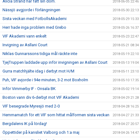
Alicia Strand har fått sin dom.
2018-06-05 22:46
Nässjö avgjorde i förlängningen
2018-05-30 22:13
Sista veckan med FotbollsAkademi
2018-05-29 15:33
Herr hade inga problem med Grebo
2018-05-26 16:37
VIF Akademi vann enkelt
2018-05-23 22:47
Invigning av Asllani Court
2018-05-21 08:34
Niklas Gunnarssons tidiga mål räckte inte
2018-05-19 22:10
TjejTruppen laddade upp inför invigningen av Asllani Court
2018-05-13 19:04
Gurra matchhjälte idag i derbyt mot H/M
2018-05-11 23:10
Puh, VIF avjorde i 94e minuten, 3-2 mot Boxholm
2018-05-10 17:35
Inför Vimmerby IF - Onsala BK
2018-05-02 19:14
Boston vann div 6-derbyt mot VIF Akademi
2018-04-29 21:28
VIF besegrade Myresjö med 2-0
2018-04-28 16:25
Hemmamatch för ett VIF som hittat målformen sista veckan
2018-04-27 21:33
Bergdalens IK på lördag!
2018-04-27 20:57
Öppettider på kansliet Valborg och 1:a maj
2018-04-26 14:47