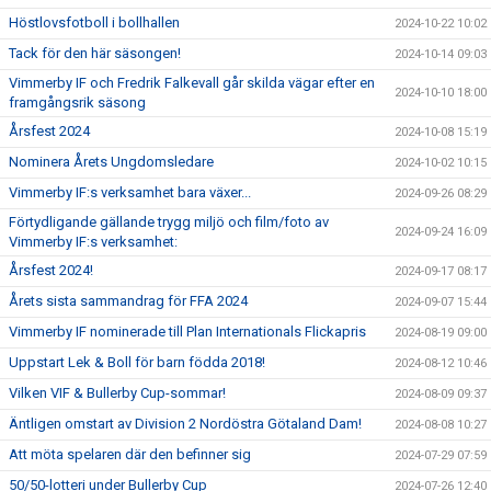
Höstlovsfotboll i bollhallen
2024-10-22 10:02
Tack för den här säsongen!
2024-10-14 09:03
Vimmerby IF och Fredrik Falkevall går skilda vägar efter en
2024-10-10 18:00
framgångsrik säsong
Årsfest 2024
2024-10-08 15:19
Nominera Årets Ungdomsledare
2024-10-02 10:15
Vimmerby IF:s verksamhet bara växer...
2024-09-26 08:29
Förtydligande gällande trygg miljö och film/foto av
2024-09-24 16:09
Vimmerby IF:s verksamhet:
Årsfest 2024!
2024-09-17 08:17
Årets sista sammandrag för FFA 2024
2024-09-07 15:44
Vimmerby IF nominerade till Plan Internationals Flickapris
2024-08-19 09:00
Uppstart Lek & Boll för barn födda 2018!
2024-08-12 10:46
Vilken VIF & Bullerby Cup-sommar!
2024-08-09 09:37
Äntligen omstart av Division 2 Nordöstra Götaland Dam!
2024-08-08 10:27
Att möta spelaren där den befinner sig
2024-07-29 07:59
50/50-lotteri under Bullerby Cup
2024-07-26 12:40