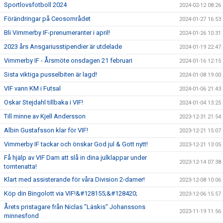
Sportlovsfotboll 2024
2024-02-12 08:26
Förändringar på Ceosområdet
2024-01-27 16:53
Bli Vimmerby IF-prenumeranter i april!
2024-01-26 10:31
2023 års Ansgariusstipendier är utdelade
2024-01-19 22:47
Vimmerby IF - Årsmöte onsdagen 21 februari
2024-01-16 12:15
Sista viktiga pusselbiten är lagd!
2024-01-08 19:00
VIF vann KM i Futsal
2024-01-06 21:43
Oskar Stejdahl tillbaka i VIF!
2024-01-04 13:25
Till minne av Kjell Andersson
2023-12-31 21:54
Albin Gustafsson klar för VIF!
2023-12-21 15:07
Vimmerby IF tackar och önskar God jul & Gott nytt!
2023-12-21 13:05
Få hjälp av VIF Dam att slå in dina julklappar under
2023-12-14 07:38
tomtenatta!
Klart med assisterande för våra Division 2-damer!
2023-12-08 10:06
Köp din Bingolott via VIF!&#128155;&#128420;
2023-12-06 15:57
Årets pristagare från Niclas "Läskis" Johanssons
2023-11-19 11:56
minnesfond