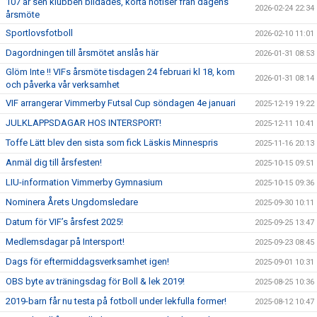
107 år sen klubben bildades, korta notiser från dagens
2026-02-24 22:34
årsmöte
Sportlovsfotboll
2026-02-10 11:01
Dagordningen till årsmötet anslås här
2026-01-31 08:53
Glöm Inte !! VIFs årsmöte tisdagen 24 februari kl 18, kom
2026-01-31 08:14
och påverka vår verksamhet
VIF arrangerar Vimmerby Futsal Cup söndagen 4e januari
2025-12-19 19:22
JULKLAPPSDAGAR HOS INTERSPORT!
2025-12-11 10:41
Toffe Lätt blev den sista som fick Läskis Minnespris
2025-11-16 20:13
Anmäl dig till årsfesten!
2025-10-15 09:51
LIU-information Vimmerby Gymnasium
2025-10-15 09:36
Nominera Årets Ungdomsledare
2025-09-30 10:11
Datum för VIF’s årsfest 2025!
2025-09-25 13:47
Medlemsdagar på Intersport!
2025-09-23 08:45
Dags för eftermiddagsverksamhet igen!
2025-09-01 10:31
OBS byte av träningsdag för Boll & lek 2019!
2025-08-25 10:36
2019-barn får nu testa på fotboll under lekfulla former!
2025-08-12 10:47