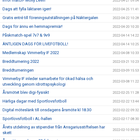
Inför match- Molly Levin
2022-04-27 09:04
Dags att fylla läktaren igen!
2022-04-25 11:41
Gratis entré till föreningsutställningen på Näktergalen
2022-04-22 10:28
Dags för ännu en hemmapremiär!
2022-04-20 10:20
Påskmatch-spel 7v7 & 9v9
2022-04-14 14:22
ÄNTLIGEN DAGS FÖR LIVEFOTBOLL!
2022-04-14 10:25
Medlemskap Vimmerby IF 2022
2022-04-08 10:33
Breddturnering 2022
2022-03-21 10:23
Breddturneringen
2022-03-09 15:53
Vimmerby IF inleder samarbete för ökad hälsa och
2022-03-08 11:22
utveckling genom idrottspsykologi
Årsmötet blev digi-fysiskt
2022-02-25 11:28
Härliga dagar med Sportlovsfotboll
2022-02-22 13:44
Digital möteslänk till onsdagens årsmöte kl 18.30
2022-02-22 09:32
Sportlovsfotboll i AL-hallen
2022-02-17 08:30
Årets utdelning av stipendier från Ansgariusstiftelsen har
2022-02-10 09:00
skett