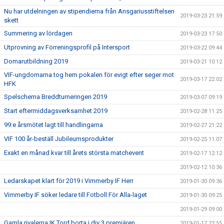
Nu har utdelningen av stipendierna från Ansgariusstiftelsen
2019-03-23 21:59
skett
Summering av lördagen
2019-03-23 17:50
Utprovning av Förreningsprofil på Intersport
2019-03-22 09:44
Domarutbildning 2019
2019-03-21 10:12
VIF-ungdomarna tog hem pokalen för evigt efter seger mot
2019-03-17 22:02
HFK
Spelschema Breddturneringen 2019
2019-03-07 09:19
Start eftermiddagsverksamhet 2019
2019-02-28 11:25
99:e årsmötet lagt till handlingarna
2019-02-27 21:22
VIF 100 år-beställ Jubileumsprodukter
2019-02-25 11:07
Exakt en månad kvar till årets största matchevent
2019-02-17 12:12
2019-02-12 10:36
Ledarskapet klart för 2019 i Vimmerby IF Herr
2019-01-30 09:36
Vimmerby IF söker ledare till Fotboll För Alla-laget
2019-01-30 09:25
2019-01-29 09:00
Gamla rivalerna IK Tord borta i div 3 premiären
2019-01-17 22:55