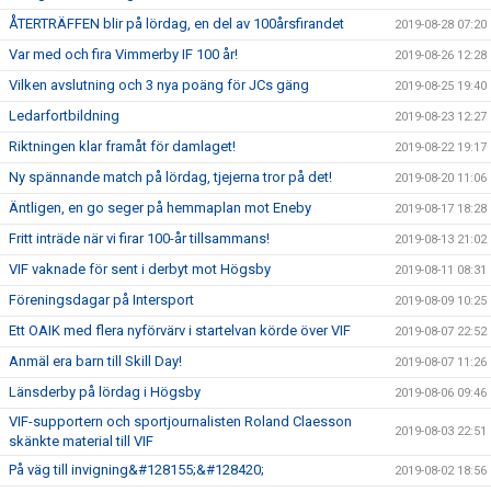
ÅTERTRÄFFEN blir på lördag, en del av 100årsfirandet
2019-08-28 07:20
Var med och fira Vimmerby IF 100 år!
2019-08-26 12:28
Vilken avslutning och 3 nya poäng för JCs gäng
2019-08-25 19:40
Ledarfortbildning
2019-08-23 12:27
Riktningen klar framåt för damlaget!
2019-08-22 19:17
Ny spännande match på lördag, tjejerna tror på det!
2019-08-20 11:06
Äntligen, en go seger på hemmaplan mot Eneby
2019-08-17 18:28
Fritt inträde när vi firar 100-år tillsammans!
2019-08-13 21:02
VIF vaknade för sent i derbyt mot Högsby
2019-08-11 08:31
Föreningsdagar på Intersport
2019-08-09 10:25
Ett OAIK med flera nyförvärv i startelvan körde över VIF
2019-08-07 22:52
Anmäl era barn till Skill Day!
2019-08-07 11:26
Länsderby på lördag i Högsby
2019-08-06 09:46
VIF-supportern och sportjournalisten Roland Claesson
2019-08-03 22:51
skänkte material till VIF
På väg till invigning&#128155;&#128420;
2019-08-02 18:56