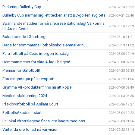
Parkering Bullerby Cup
2024-07-23 13:52
Bullerby Cup närmar sig, ett tecken är att BC-golfen avgjorts
2024-07-21 22:40
Spännande matcher för våra representationslag! Välkomna
2024-06-24 12:29
till Arena Ceos!
Boka boende i Göteborg!
2024-06-18 11:21
Dags för sommarens Fotbollsskola-anmäl er nu!
2024-05-13 11:02
Para-fotboll på Ceos imorgon torsdag
2024-05-08 10:19
Hemmamatcher för våra A-lag i helgen!
2024-05-08 07:33
Premiär för Gåfotboll!
2024-04-23 09:33
Föreningsdagar på Intersport!
2024-04-22 11:06
Grymma VIF-produkter finns nu att köpa!
2024-04-08 09:49
Medlemsfakturering 2024
2024-04-03 08:36
Påsklovsfotboll på Asllani Court
2024-03-26 12:27
FotbollsAkademi-start
2024-03-04 10:22
En lokal idrottslegend finns inte längre med oss
2024-03-03 21:36
Vartenda öre för att nå vår vision...
2024-02-22 16:14