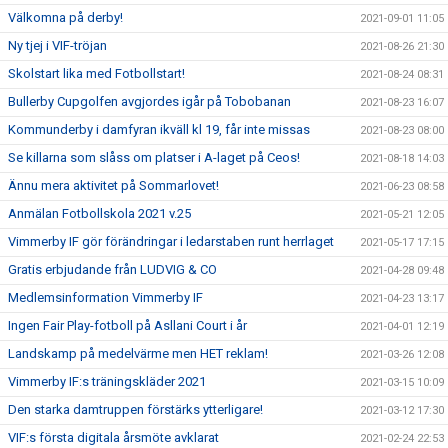
Välkomna på derby!
2021-09-01 11:05
Ny tjej i VIF-tröjan
2021-08-26 21:30
Skolstart lika med Fotbollstart!
2021-08-24 08:31
Bullerby Cupgolfen avgjordes igår på Tobobanan
2021-08-23 16:07
Kommunderby i damfyran ikväll kl 19, får inte missas
2021-08-23 08:00
Se killarna som slåss om platser i A-laget på Ceos!
2021-08-18 14:03
Ännu mera aktivitet på Sommarlovet!
2021-06-23 08:58
Anmälan Fotbollskola 2021 v.25
2021-05-21 12:05
Vimmerby IF gör förändringar i ledarstaben runt herrlaget
2021-05-17 17:15
Gratis erbjudande från LUDVIG & CO
2021-04-28 09:48
Medlemsinformation Vimmerby IF
2021-04-23 13:17
Ingen Fair Play-fotboll på Asllani Court i år
2021-04-01 12:19
Landskamp på medelvärme men HET reklam!
2021-03-26 12:08
Vimmerby IF:s träningskläder 2021
2021-03-15 10:09
Den starka damtruppen förstärks ytterligare!
2021-03-12 17:30
VIF:s första digitala årsmöte avklarat
2021-02-24 22:53