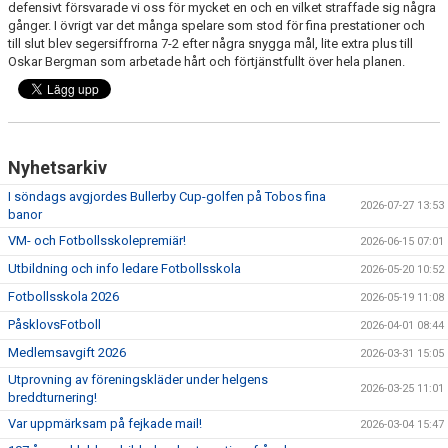
defensivt försvarade vi oss för mycket en och en vilket straffade sig några
BARN & UNGDOMSVERKSAMHET
gånger. I övrigt var det många spelare som stod för fina prestationer och
till slut blev segersiffrorna 7-2 efter några snygga mål, lite extra plus till
STÖTTA VIF
Oskar Bergman som arbetade hårt och förtjänstfullt över hela planen.
KONTAKT / BOKNING
Nyhetsarkiv
I söndags avgjordes Bullerby Cup-golfen på Tobos fina
2026-07-27 13:53
banor
VM- och Fotbollsskolepremiär!
2026-06-15 07:01
Utbildning och info ledare Fotbollsskola
2026-05-20 10:52
Fotbollsskola 2026
2026-05-19 11:08
PåsklovsFotboll
2026-04-01 08:44
Medlemsavgift 2026
2026-03-31 15:05
Utprovning av föreningskläder under helgens
2026-03-25 11:01
breddturnering!
Var uppmärksam på fejkade mail!
2026-03-04 15:47