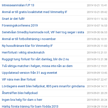
Intresseanmälan F/P 13
2019-10-21 15:41
Anmäl er till gratis lovaktivitet med Vimmerby IF
2019-10-21 09:42
Snart är det fullt!
2019-10-11 16:32
Föreningskonferens 2019
2019-10-07 16:53
Serietvåan Smedby kammade noll, VIF herr tog seger i sista
2019-09-30 06:53
Anmäl er till fotbollsträning i november
2019-09-26 10:31
Ny huvudtränare klar för Vimmerby IF
2019-09-25 11:02
Herrförlust i viktig streckmatch
2019-09-15 21:51
Ruggigt tung förlust för vårt damlag, blir div 2 nu
2019-09-15 21:38
Två viktiga matcher i helgen, missa inte nån av dem
2019-09-12 19:01
Uppdaterad version från 31 aug-eventet
2019-09-09 13:45
VIF nära men åter förlust
2019-09-07 22:47
Lördagens event blev hellyckat, 835 pers innanför grindarna
2019-09-04 14:11
Återträffen blev hellyckad
2019-09-01 20:29
Ingen bra helg för dam o herr
2019-09-01 20:24
Härlig första träning för barn födda 2013
2019-08-29 19:54