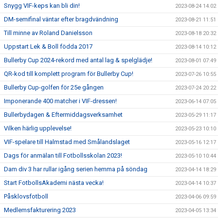
Snygg VIF-keps kan bli din!
2023-08-24 14:02
DM-semifinal väntar efter bragdvändning
2023-08-21 11:51
Till minne av Roland Danielsson
2023-08-18 20:32
Uppstart Lek & Boll födda 2017
2023-08-14 10:12
Bullerby Cup 2024-rekord med antal lag & spelglädje!
2023-08-01 07:49
QR-kod till komplett program för Bullerby Cup!
2023-07-26 10:55
Bullerby Cup-golfen för 25e gången
2023-07-24 20:22
Imponerande 400 matcher i VIF-dressen!
2023-06-14 07:05
Bullerbydagen & Eftermiddagsverksamhet
2023-05-29 11:17
Vilken härlig upplevelse!
2023-05-23 10:10
VIF-spelare till Halmstad med Smålandslaget
2023-05-16 12:17
Dags för anmälan till Fotbollsskolan 2023!
2023-05-10 10:44
Dam div 3 har rullar igång serien hemma på söndag
2023-04-14 18:29
Start FotbollsAkademi nästa vecka!
2023-04-14 10:37
Påsklovsfotboll
2023-04-06 09:59
Medlemsfakturering 2023
2023-04-05 13:34