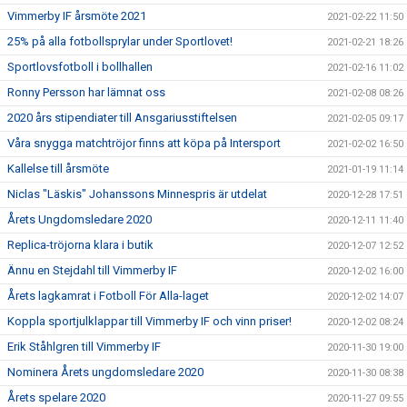
Vimmerby IF årsmöte 2021
2021-02-22 11:50
25% på alla fotbollsprylar under Sportlovet!
2021-02-21 18:26
Sportlovsfotboll i bollhallen
2021-02-16 11:02
Ronny Persson har lämnat oss
2021-02-08 08:26
2020 års stipendiater till Ansgariusstiftelsen
2021-02-05 09:17
Våra snygga matchtröjor finns att köpa på Intersport
2021-02-02 16:50
Kallelse till årsmöte
2021-01-19 11:14
Niclas "Läskis" Johanssons Minnespris är utdelat
2020-12-28 17:51
Årets Ungdomsledare 2020
2020-12-11 11:40
Replica-tröjorna klara i butik
2020-12-07 12:52
Ännu en Stejdahl till Vimmerby IF
2020-12-02 16:00
Årets lagkamrat i Fotboll För Alla-laget
2020-12-02 14:07
Koppla sportjulklappar till Vimmerby IF och vinn priser!
2020-12-02 08:24
Erik Ståhlgren till Vimmerby IF
2020-11-30 19:00
Nominera Årets ungdomsledare 2020
2020-11-30 08:38
Årets spelare 2020
2020-11-27 09:55