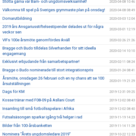
Stötta gärna vår Barn- och ungdomsverksamhet!
2020-04-08 10:46
Välkomna till spel på Sveriges grymmaste plan på onsdag!
2020-04-08 08:49
Domarutbildning
2020-03-03 12:04
2019 års Ansgariusstiftelsestipender delades ut för några
2020-03-01 12:19
veckor sen
VIFs 100e årsmöte genomfördes ikväll
2020-02-26 21:26
Bragge och Budo tilldelas Silverhanden för sitt ideella
2020-02-14 10:10
engagemang
Exklusivt erbjudande från samarbetspartner!
2020-02-11 08:24
Bragge o Budo nominerade till stort integrationspris
2020-01-24 08:41
Årsmöte, onsdagen 26 februari och en ny chans att se 100
2020-01-19 21:29
årsutställningen
Dags för KM
2019-12-31 09:25
Kosse tränar med F08-09 på Asllani Court
2019-12-02 08:43
Insamling till små fotbollsspelare i Afrika
2019-12-02 08:40
Futsalsäsongen sparkar igång två helger i rad
2019-11-19 14:23
Bilder från 100-årsbanketten
2019-11-14 11:28
Nominera "Årets ungdomsledare 2019"
2019-10-22 12:33