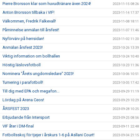
Pierre Brorsson klar som huvudtränare även 2024!
2023-11-15 08:26
Anton Brorsson tillbaka i VIF!
2023-11-14 17:37
Välkommen, Fredrik Falkevall!
2023-11-08 18:11
Påminnelse anmälan till årsfest!
2023-11-07 11:46
Nyförvärv på herrsidan!
2023-11-02 11:20
Anmälan årsfest 2023!
2023-10-26 13:39
Viktig information om bollhallen
2023-10-24 10:40
Höstig läslovsfotboll
2023-10-23 11:36
Nominera "Årets ungdomsledare" 2023!
2023-10-06 10:51
Turnering i parafotboll!
2023-10-05 17:42
Till dig med EPA och megafon...
2023-09-29 11:19
Lördag på Arena Ceos!
2023-09-29 10:29
ÅRSFEST 2023
2023-09-28 10:25
Erbjudande från Intersport
2023-09-25 08:56
VIF åter i DM-final
2023-09-11 22:48
Fotbollsskoj för tjejer i årskurs 1-6 på Asllani Court!
2023-09-04 21:15