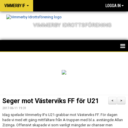
VIMMERBY IF
LOGGA IN
VIMMERBY IDROTTSFÖRENING
HEM
KALENDER
NYHETER
MATCHER
Seger mot Västerviks FF för U21
<
>
OM FÖRENINGEN
2017-06-11 19:31
Idag spelade Vimmerby IFs U21-grabbar mot Västerviks FF. För dagen
SOCIALA ANSVAR
hade vi med ett gäng mittfältare från A-truppen med bl.a. avstängde Allan
Zizinga. Offensivt skapade vi som vanligt mängder av chanser men