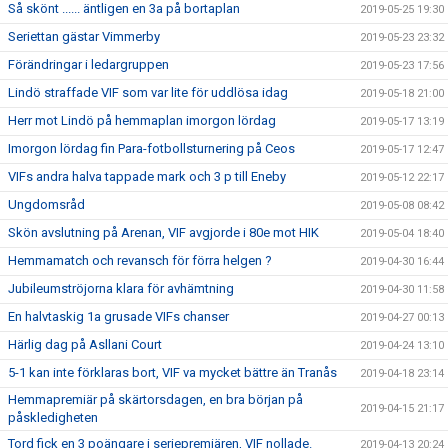
Så skönt ...... äntligen en 3a på bortaplan
2019-05-25 19:30
Seriettan gästar Vimmerby
2019-05-23 23:32
Förändringar i ledargruppen
2019-05-23 17:56
Lindö straffade VIF som var lite för uddlösa idag
2019-05-18 21:00
Herr mot Lindö på hemmaplan imorgon lördag
2019-05-17 13:19
Imorgon lördag fin Para-fotbollsturnering på Ceos
2019-05-17 12:47
VIFs andra halva tappade mark och 3 p till Eneby
2019-05-12 22:17
Ungdomsråd
2019-05-08 08:42
Skön avslutning på Arenan, VIF avgjorde i 80e mot HIK
2019-05-04 18:40
Hemmamatch och revansch för förra helgen ?
2019-04-30 16:44
Jubileumströjorna klara för avhämtning
2019-04-30 11:58
En halvtaskig 1a grusade VIFs chanser
2019-04-27 00:13
Härlig dag på Asllani Court
2019-04-24 13:10
5-1 kan inte förklaras bort, VIF va mycket bättre än Tranås
2019-04-18 23:14
Hemmapremiär på skärtorsdagen, en bra början på
2019-04-15 21:17
påskledigheten
Tord fick en 3 poängare i seriepremiären, VIF nollade.
2019-04-13 20:24