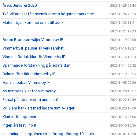
Årets Juniorer 2020
2020-11-25 08:44
Två VIFare har fått svensk idrotts högsta utmärkelse
2020-11-24 23:13
Matchtröjan kommer snart till butik!
2020-11-23 11:21
2020-11-21 12:23
Anton Brorsson väljer Vimmerby IF
2020-11-19 20:00
Vimmerby IF pausar all verksamhet
2020-11-16 19:27
Vladimir Radak klar för Vimmerby IF
2020-11-15 15:14
Spännande förstärkning på ledarsidan
2020-11-14 08:32
Belmin förstärker Vimmerby IF
2020-11-12 09:55
Haris tillbaka i Vimmerby IF
2020-11-05 20:00
Ny mittback klar för Vimmerby IF
2020-10-29 16:27
Futsal på höstlovet-fri anmälan!
2020-10-22 14:39
VIF Dam har klart med ledare runt A-laget!
2020-10-20 17:30
Klart inför loppisen
2020-10-16 23:06
Ingen årsfest i höst
2020-10-10 18:36
Inlämning till Loppisen sker lördag-söndag 10-11 okt
2020-10-07 19:58