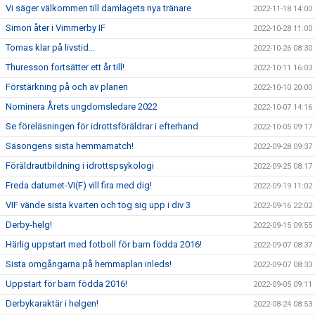
Vi säger välkommen till damlagets nya tränare
2022-11-18 14:00
Simon åter i Vimmerby IF
2022-10-28 11:00
Tomas klar på livstid...
2022-10-26 08:30
Thuresson fortsätter ett år till!
2022-10-11 16:03
Förstärkning på och av planen
2022-10-10 20:00
Nominera Årets ungdomsledare 2022
2022-10-07 14:16
Se föreläsningen för idrottsföräldrar i efterhand
2022-10-05 09:17
Säsongens sista hemmamatch!
2022-09-28 09:37
Föräldrautbildning i idrottspsykologi
2022-09-25 08:17
Freda datumet-VI(F) vill fira med dig!
2022-09-19 11:02
VIF vände sista kvarten och tog sig upp i div 3
2022-09-16 22:02
Derby-helg!
2022-09-15 09:55
Härlig uppstart med fotboll för barn födda 2016!
2022-09-07 08:37
Sista omgångarna på hemmaplan inleds!
2022-09-07 08:33
Uppstart för barn födda 2016!
2022-09-05 09:11
Derbykaraktär i helgen!
2022-08-24 08:53