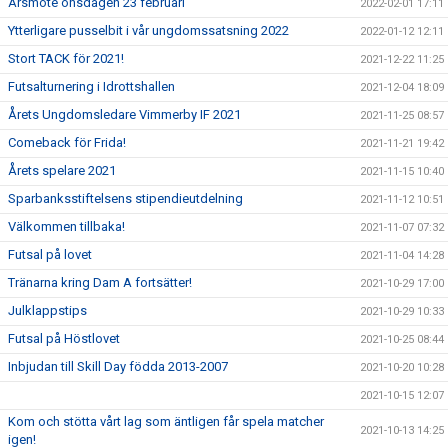
Årsmöte onsdagen 23 februari
2022-02-01 17:11
Ytterligare pusselbit i vår ungdomssatsning 2022
2022-01-12 12:11
Stort TACK för 2021!
2021-12-22 11:25
Futsalturnering i Idrottshallen
2021-12-04 18:09
Årets Ungdomsledare Vimmerby IF 2021
2021-11-25 08:57
Comeback för Frida!
2021-11-21 19:42
Årets spelare 2021
2021-11-15 10:40
Sparbanksstiftelsens stipendieutdelning
2021-11-12 10:51
Välkommen tillbaka!
2021-11-07 07:32
Futsal på lovet
2021-11-04 14:28
Tränarna kring Dam A fortsätter!
2021-10-29 17:00
Julklappstips
2021-10-29 10:33
Futsal på Höstlovet
2021-10-25 08:44
Inbjudan till Skill Day födda 2013-2007
2021-10-20 10:28
2021-10-15 12:07
Kom och stötta vårt lag som äntligen får spela matcher
2021-10-13 14:25
igen!