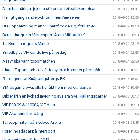
2018-10-04 08:42
Dom här härliga tjejerna söker fler fotbollskompisar!
2018-10-02 14:41
Härligt gäng vände och vann herr7an-serien
2018-09-30 13:50
Bra upphämtning men VIF herr fick ge sig, förlust 4-3
2018-09-29 19:13
Bernt Lindgrens Minnespris "Årets Mittbackar"
2018-09-28 08:53
Till Bernt Lindgrens Minne
2018-09-24 23:19
Smedby vs VIF sänds live på lördag
2018-09-24 22:53
Assyriska vann toppmatchen
2018-09-24 22:50
idag = Toppmatch i div 3, Assyriska kommer på besök
2018-09-23 10:31
5-1 seger mot Knäppingsborgs BK
2018-09-15 18:57
SM-dagarna över, alla har åkt hem med ett leende
2018-09-10 10:59
Bilder från en lyckad invigning av Para SM i Källängsparken
2018-09-08 00:17
VIF F08-09 &#10084; VIF dam
2018-09-06 19:13
VIF Akademi fick däng
2018-09-02 21:06
Tät toppmatch på Skobes Arena
2018-09-01 23:35
Föreningsdagar på Intersport
2018-09-01 11:05
Uppstart barn födda 2012