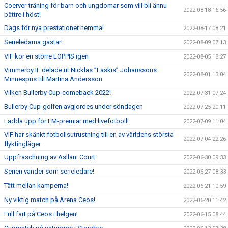
Coerver-träning för barn och ungdomar som vill bli ännu
2022-08-18 16:56
bättre i höst!
Dags för nya prestationer hemma!
2022-08-17 08:21
Serieledarna gästar!
2022-08-09 07:13
VIF kör en större LOPPIS igen
2022-08-05 18:27
Vimmerby IF delade ut Nicklas ”Läskis” Johanssons
2022-08-01 13:04
Minnespris till Martina Andersson
Vilken Bullerby Cup-comeback 2022!
2022-07-31 07:24
Bullerby Cup-golfen avgjordes under söndagen
2022-07-25 20:11
Ladda upp för EM-premiär med livefotboll!
2022-07-09 11:04
VIF har skänkt fotbollsutrustning till en av världens största
2022-07-04 22:26
flyktingläger
Uppfräschning av Asllani Court
2022-06-30 09:33
Serien vänder som serieledare!
2022-06-27 08:33
Tätt mellan kamperna!
2022-06-21 10:59
Ny viktig match på Arena Ceos!
2022-06-20 11:42
Full fart på Ceos i helgen!
2022-06-15 08:44