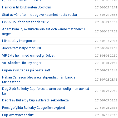
2018-08-30 12:47
Herr drar till bruksorten Boxholm
2018-08-24 13:14
Start av vår eftermiddagsverksamhet nästa vecka
2018-08-22 08:58
Lek & Boll för barn födda 2012
2018-08-21 10:07
Adam kom in, avslutade kliniskt och vände matchen till
2018-08-18 17:28
seger
Länsderby imorgon em
2018-08-17 22:38
Jocke fem baljor mot BOIF
2018-08-07 21:58
VIF åkte hem med en neslig förlust
2018-08-05 20:30
VIF Akademi fick ny seger
2018-08-01 21:51
Cupen avslutades på bästa sätt
2018-07-29 16:45
Håkan Carlsson blev årets stipendiat från Läskis
2018-07-28 23:16
Minnesfond
Dag 2 på Bullerby Cup fortsatt varm och solig men ack så
2018-07-27 20:55
kul
Dag 1 av Bullerby Cup avklarad i rekordhetta
2018-07-27 08:25
Prestigefyllda Bullerby Cupgolfen avgjord
2018-07-21 21:35
Cup-äventyret är slut!
2018-07-19 20:10