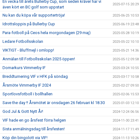
En vecka till årets Bullerby Cup, som seden kräver har vi
2025-07-15 20:29
även kört en BC golf som uppstart
Nu kan du köpa vår supportertröja!
2025-06-25 10:53
Idrottsloppis på Bullerby Cup
2025-06-19 23:48
Para-fotboll på Ceos hela morgondagen (29 maj)
2025-05-28 10:19
Ledare Fotbollsskolan
2025-05-22 10:10
VIKTIGT - Bluffmejl i omlopp!
2025-05-21 14:36
Anmälan till Fotbollsskolan 2025 öppen!
2025-05-12 09:58
Domarkurs Vimmerby IF
2025-03-24 10:55
Breddturnering VIF v HFK på söndag
2025-03-17 10:58
Årsmöte Vimmerby IF 2024
2025-02-27 09:50
Sportlovsfotboll i bollhallen
2025-02-06 15:53
Save the day !! Årsmötet är onsdagen 26 februari kl 18.30
2025-01-03 12:10
God Jul & Gott Nytt År!
2024-12-24 06:56
VIF hade en go årsfest förra helgen
2024-11-30 23:41
Sista anmälningsdag till årsfesten!
2024-11-17 11:49
Köp din bingolott via VIF!
2024-11-13 10:26