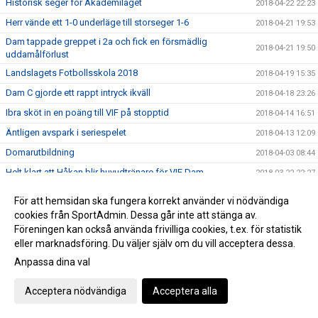
Historisk seger för Akademilaget
2018-04-22 22:23
Herr vände ett 1-0 underläge till storseger 1-6
2018-04-21 19:53
Dam tappade greppet i 2a och fick en försmädlig
2018-04-21 19:50
uddamålförlust
Landslagets Fotbollsskola 2018
2018-04-19 15:35
Dam C gjorde ett rappt intryck ikväll
2018-04-18 23:26
Ibra sköt in en poäng till VIF på stopptid
2018-04-14 16:51
Äntligen avspark i seriespelet
2018-04-13 12:09
Domarutbildning
2018-04-03 08:44
Helt klart att Håkan blir huvudtränare för VIF Dam
2018-03-22 22:27
Succé igen, breddturneringens charm står sig över tid
2018-03-20 22:39
För att hemsidan ska fungera korrekt använder vi nödvändiga
Då var det dags att sparka igång Breddturneringen
2018-03-15 14:11
cookies från SportAdmin. Dessa går inte att stänga av.
Föreningen kan också använda frivilliga cookies, t.ex. för statistik
SM-dagarna avslutades med optimal glädje
2018-03-11 17:46
eller marknadsföring. Du väljer själv om du vill acceptera dessa.
Vimmerby Sparbank och Vimmerby IF arrangerar återigen
2018-03-08 23:11
Anpassa dina val
breddturneringen
Bra fart och 3 matcher i helgen!
2018-03-06 22:23
Acceptera nödvändiga
Acceptera alla
Årsmötet avslutat
2018-02-28 22:07