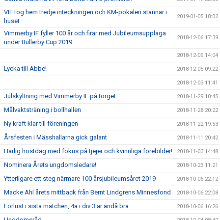
VIF tog hem tredje inteckningen och KM-pokalen stannar i
2019-01-05 18:02
huset
Vimmerby IF fyller 100 år och firar med Jubileumsupplaga
2018-12-06 17:39
under Bullerby Cup 2019
2018-12-06 14:04
Lycka till Abbe!
2018-12-05 09:22
2018-12-03 11:41
Julskyltning med Vimmerby IF på torget
2018-11-29 10:45
Målvaktsträning i bollhallen
2018-11-28 20:22
Ny kraft klar till föreningen
2018-11-22 19:53
Årsfesten i Mässhallarna gick galant
2018-11-11 20:42
Härlig höstdag med fokus på tjejer och kvinnliga förebilder!
2018-11-03 14:48
Nominera Årets ungdomsledare!
2018-10-23 11:21
Ytterligare ett steg närmare 100 årsjubileumsåret 2019
2018-10-06 22:12
Macke Ahl årets mittback från Bernt Lindgrens Minnesfond
2018-10-06 22:08
Förlust i sista matchen, 4a i div 3 är ändå bra
2018-10-06 16:26
Ungdomsråd