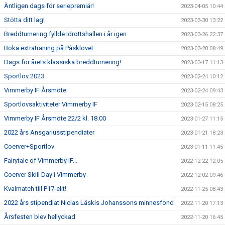
Äntligen dags för seriepremiär!
2023-04-05 10:44
Stötta ditt lag!
2023-03-30 13:22
Breddturnering fyllde Idrottshallen i år igen
2023-03-26 22:37
Boka extraträning på Påsklovet
2023-03-20 08:49
Dags för årets klassiska breddturnering!
2023-03-17 11:13
Sportlov 2023
2023-02-24 10:12
Vimmerby IF Årsmöte
2023-02-24 09:43
Sportlovsaktiviteter Vimmerby IF
2023-02-15 08:25
Vimmerby IF Årsmöte 22/2 kl. 18.00
2023-01-27 11:15
2022 års Ansgariusstipendiater
2023-01-21 18:23
Coerver+Sportlov
2023-01-11 11:45
Fairytale of Vimmerby IF...
2022-12-22 12:05
Coerver Skill Day i Vimmerby
2022-12-02 09:46
Kvalmatch till P17-elit!
2022-11-25 08:43
2022 års stipendiat Niclas Läskis Johanssons minnesfond
2022-11-20 17:13
Årsfesten blev hellyckad
2022-11-20 16:45