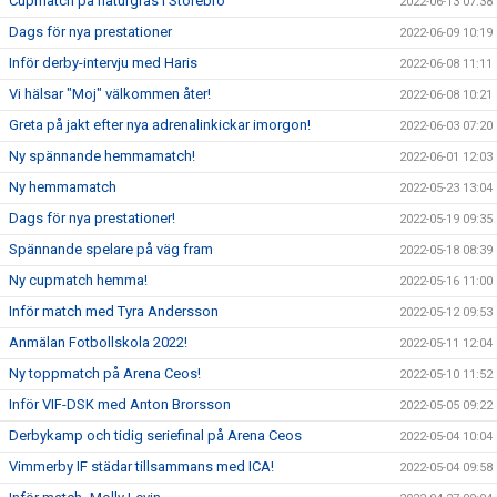
Cupmatch på naturgräs i Storebro
2022-06-13 07:38
Dags för nya prestationer
2022-06-09 10:19
Inför derby-intervju med Haris
2022-06-08 11:11
Vi hälsar "Moj" välkommen åter!
2022-06-08 10:21
Greta på jakt efter nya adrenalinkickar imorgon!
2022-06-03 07:20
Ny spännande hemmamatch!
2022-06-01 12:03
Ny hemmamatch
2022-05-23 13:04
Dags för nya prestationer!
2022-05-19 09:35
Spännande spelare på väg fram
2022-05-18 08:39
Ny cupmatch hemma!
2022-05-16 11:00
Inför match med Tyra Andersson
2022-05-12 09:53
Anmälan Fotbollskola 2022!
2022-05-11 12:04
Ny toppmatch på Arena Ceos!
2022-05-10 11:52
Inför VIF-DSK med Anton Brorsson
2022-05-05 09:22
Derbykamp och tidig seriefinal på Arena Ceos
2022-05-04 10:04
Vimmerby IF städar tillsammans med ICA!
2022-05-04 09:58