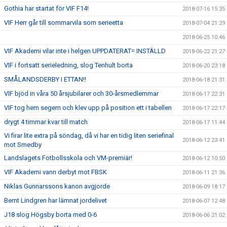
Gothia har startat för VIF F14!
2018-07-16 15:35
VIF Herr går till sommarvila som serieetta
2018-07-04 21:29
2018-06-25 10:46
VIF Akademi vilar inte i helgen UPPDATERAT= INSTÄLLD
2018-06-22 21:27
VIF i fortsatt serieledning, slog Tenhult borta
2018-06-20 23:18
SMÅLANDSDERBY I ETTAN!!
2018-06-18 21:31
VIF bjöd in våra 50 årsjubilarer och 30-årsmedlemmar
2018-06-17 22:31
VIF tog hem segern och klev upp på position ett i tabellen
2018-06-17 22:17
drygt 4 timmar kvar till match
2018-06-17 11:44
Vi firar lite extra på söndag, då vi har en tidig liten seriefinal
2018-06-12 23:41
mot Smedby
Landslagets Fotbollsskola och VM-premiär!
2018-06-12 10:50
VIF Akademi vann derbyt mot FBSK
2018-06-11 21:36
Niklas Gunnarssons kanon avgjorde
2018-06-09 18:17
Bernt Lindgren har lämnat jordelivet
2018-06-07 12:48
J18 slog Högsby borta med 0-6
2018-06-06 21:02