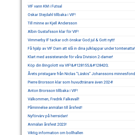
VIF vann KM i Futsal
Oskar Stejdahl tillbaka i VIF!
Till minne av Kjell Andersson
Albin Gustafsson klar för VIF!
Vimmerby IF tackar och önskar God jul & Gott nytt!
Få hjälp av VIF Dam att slå in dina julklappar under tomtenatta!
Klart med assisterande för våra Division 2-damer!
Köp din Bingolott via VIF!&#128155;&#128420;
Årets pristagare från Niclas "Läskis" Johanssons minnesfon
Pierre Brorsson klar som huvudtränare även 2024!
Anton Brorsson tillbaka i VIF!
Välkommen, Fredrik Falkevall!
Påminnelse anmälan till årsfest!
Nyförvärv på herrsidan!
Anmälan årsfest 2023!
Viktig information om bollhallen