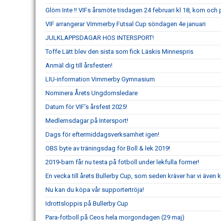
Glöm Inte !! VIFs årsmöte tisdagen 24 februari kl 18, kom och
VIF arrangerar Vimmerby Futsal Cup söndagen 4e januari
JULKLAPPSDAGAR HOS INTERSPORT!
Toffe Lätt blev den sista som fick Läskis Minnespris
Anmäl dig till årsfesten!
LIU-information Vimmerby Gymnasium
Nominera Årets Ungdomsledare
Datum för VIF’s årsfest 2025!
Medlemsdagar på Intersport!
Dags för eftermiddagsverksamhet igen!
OBS byte av träningsdag för Boll & lek 2019!
2019-barn får nu testa på fotboll under lekfulla former!
En vecka till årets Bullerby Cup, som seden kräver har vi även
Nu kan du köpa vår supportertröja!
Idrottsloppis på Bullerby Cup
Para-fotboll på Ceos hela morgondagen (29 maj)