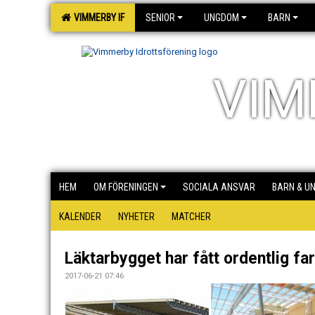
VIMMERBY IF
SENIOR
UNGDOM
BARN
VIM
HEM
OM FÖRENINGEN
SOCIALA ANSVAR
BARN & U
KALENDER
NYHETER
MATCHER
Läktarbygget har fått ordentlig far
2017-06-21 07:46