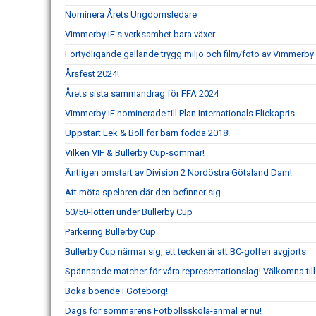
Nominera Årets Ungdomsledare
Vimmerby IF:s verksamhet bara växer...
Förtydligande gällande trygg miljö och film/foto av Vimmerby 
Årsfest 2024!
Årets sista sammandrag för FFA 2024
Vimmerby IF nominerade till Plan Internationals Flickapris
Uppstart Lek & Boll för barn födda 2018!
Vilken VIF & Bullerby Cup-sommar!
Äntligen omstart av Division 2 Nordöstra Götaland Dam!
Att möta spelaren där den befinner sig
50/50-lotteri under Bullerby Cup
Parkering Bullerby Cup
Bullerby Cup närmar sig, ett tecken är att BC-golfen avgjorts
Spännande matcher för våra representationslag! Välkomna til
Boka boende i Göteborg!
Dags för sommarens Fotbollsskola-anmäl er nu!