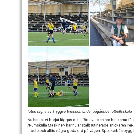
foton tagna av Tryggve Ericsson under pågående fotbollsskola
Nu har taket börjat läggas och i förra veckan har bänkarna fåt
/Rumskulla Maskiner/ har nu anställt rutinerade snickaren Per-Åk
arbete och alltid några goda ord på vägen. Speakerbås byggs m