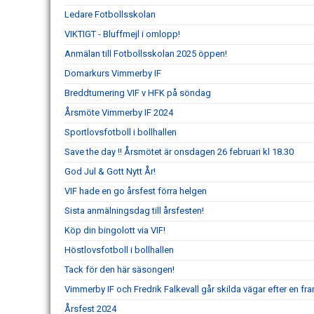
Ledare Fotbollsskolan
VIKTIGT - Bluffmejl i omlopp!
Anmälan till Fotbollsskolan 2025 öppen!
Domarkurs Vimmerby IF
Breddturnering VIF v HFK på söndag
Årsmöte Vimmerby IF 2024
Sportlovsfotboll i bollhallen
Save the day !! Årsmötet är onsdagen 26 februari kl 18.30
God Jul & Gott Nytt År!
VIF hade en go årsfest förra helgen
Sista anmälningsdag till årsfesten!
Köp din bingolott via VIF!
Höstlovsfotboll i bollhallen
Tack för den här säsongen!
Vimmerby IF och Fredrik Falkevall går skilda vägar efter en 
Årsfest 2024