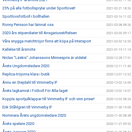
2021-02-22 11:50
25% på alla fotbollsprylar under Sportlovet!
2021-02-21 18:26
Sportlovsfotboll i bollhallen
2021-02-16 11:02
Ronny Persson har lämnat oss
2021-02-08 08:26
2020 års stipendiater till Ansgariusstiftelsen
2021-02-05 09:17
Våra snygga matchtröjor finns att köpa på Intersport
2021-02-02 16:50
Kallelse till årsmöte
2021-01-19 11:14
Niclas "Läskis" Johanssons Minnespris är utdelat
2020-12-28 17:51
Årets Ungdomsledare 2020
2020-12-11 11:40
Replica-tröjorna klara i butik
2020-12-07 12:52
Ännu en Stejdahl till Vimmerby IF
2020-12-02 16:00
Årets lagkamrat i Fotboll För Alla-laget
2020-12-02 14:07
Koppla sportjulklappar till Vimmerby IF och vinn priser!
2020-12-02 08:24
Erik Ståhlgren till Vimmerby IF
2020-11-30 19:00
Nominera Årets ungdomsledare 2020
2020-11-30 08:38
Årets spelare 2020
2020-11-27 09:55
Årets Juniorer 2020