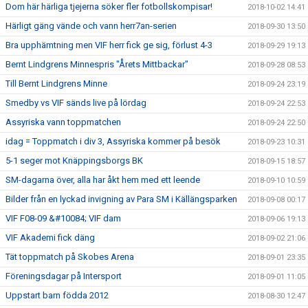
Dom här härliga tjejerna söker fler fotbollskompisar!
2018-10-02 14:41
Härligt gäng vände och vann herr7an-serien
2018-09-30 13:50
Bra upphämtning men VIF herr fick ge sig, förlust 4-3
2018-09-29 19:13
Bernt Lindgrens Minnespris "Årets Mittbackar"
2018-09-28 08:53
Till Bernt Lindgrens Minne
2018-09-24 23:19
Smedby vs VIF sänds live på lördag
2018-09-24 22:53
Assyriska vann toppmatchen
2018-09-24 22:50
idag = Toppmatch i div 3, Assyriska kommer på besök
2018-09-23 10:31
5-1 seger mot Knäppingsborgs BK
2018-09-15 18:57
SM-dagarna över, alla har åkt hem med ett leende
2018-09-10 10:59
Bilder från en lyckad invigning av Para SM i Källängsparken
2018-09-08 00:17
VIF F08-09 &#10084; VIF dam
2018-09-06 19:13
VIF Akademi fick däng
2018-09-02 21:06
Tät toppmatch på Skobes Arena
2018-09-01 23:35
Föreningsdagar på Intersport
2018-09-01 11:05
Uppstart barn födda 2012
2018-08-30 12:47