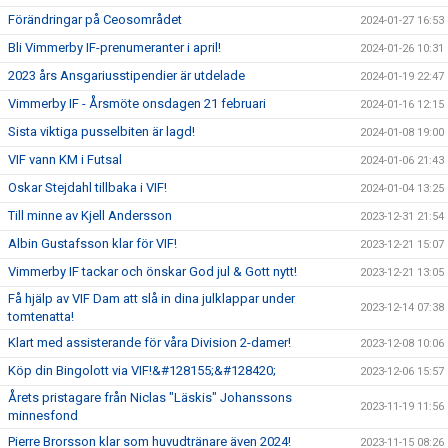
Förändringar på Ceosområdet
2024-01-27 16:53
Bli Vimmerby IF-prenumeranter i april!
2024-01-26 10:31
2023 års Ansgariusstipendier är utdelade
2024-01-19 22:47
Vimmerby IF - Årsmöte onsdagen 21 februari
2024-01-16 12:15
Sista viktiga pusselbiten är lagd!
2024-01-08 19:00
VIF vann KM i Futsal
2024-01-06 21:43
Oskar Stejdahl tillbaka i VIF!
2024-01-04 13:25
Till minne av Kjell Andersson
2023-12-31 21:54
Albin Gustafsson klar för VIF!
2023-12-21 15:07
Vimmerby IF tackar och önskar God jul & Gott nytt!
2023-12-21 13:05
Få hjälp av VIF Dam att slå in dina julklappar under
2023-12-14 07:38
tomtenatta!
Klart med assisterande för våra Division 2-damer!
2023-12-08 10:06
Köp din Bingolott via VIF!&#128155;&#128420;
2023-12-06 15:57
Årets pristagare från Niclas "Läskis" Johanssons
2023-11-19 11:56
minnesfond
Pierre Brorsson klar som huvudtränare även 2024!
2023-11-15 08:26