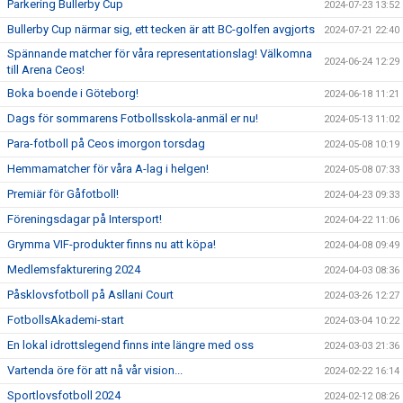
Parkering Bullerby Cup
2024-07-23 13:52
Bullerby Cup närmar sig, ett tecken är att BC-golfen avgjorts
2024-07-21 22:40
Spännande matcher för våra representationslag! Välkomna
2024-06-24 12:29
till Arena Ceos!
Boka boende i Göteborg!
2024-06-18 11:21
Dags för sommarens Fotbollsskola-anmäl er nu!
2024-05-13 11:02
Para-fotboll på Ceos imorgon torsdag
2024-05-08 10:19
Hemmamatcher för våra A-lag i helgen!
2024-05-08 07:33
Premiär för Gåfotboll!
2024-04-23 09:33
Föreningsdagar på Intersport!
2024-04-22 11:06
Grymma VIF-produkter finns nu att köpa!
2024-04-08 09:49
Medlemsfakturering 2024
2024-04-03 08:36
Påsklovsfotboll på Asllani Court
2024-03-26 12:27
FotbollsAkademi-start
2024-03-04 10:22
En lokal idrottslegend finns inte längre med oss
2024-03-03 21:36
Vartenda öre för att nå vår vision...
2024-02-22 16:14
Sportlovsfotboll 2024
2024-02-12 08:26