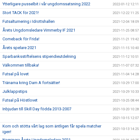
Ytterligare pusselbit i vår ungdomssatsning 2022
2022-01-12 12:11
Stort TACK för 2021!
2021-12-22 11:25
Futsalturnering i Idrottshallen
2021-12-04 18:09
Årets Ungdomsledare Vimmerby IF 2021
2021-11-25 08:57
Comeback för Frida!
2021-11-21 19:42
Årets spelare 2021
2021-11-15 10:40
Sparbanksstiftelsens stipendieutdelning
2021-11-12 10:51
Välkommen tillbaka!
2021-11-07 07:32
Futsal på lovet
2021-11-04 14:28
Tränarna kring Dam A fortsätter!
2021-10-29 17:00
Julklappstips
2021-10-29 10:33
Futsal på Höstlovet
2021-10-25 08:44
Inbjudan till Skill Day födda 2013-2007
2021-10-20 10:28
2021-10-15 12:07
Kom och stötta vårt lag som äntligen får spela matcher
2021-10-13 14:25
igen!
Nominera Årets Ungdomsledare 2021