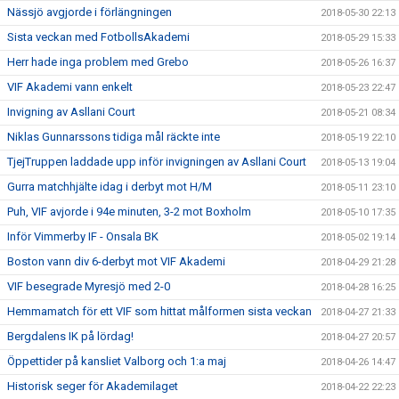
Nässjö avgjorde i förlängningen
2018-05-30 22:13
Sista veckan med FotbollsAkademi
2018-05-29 15:33
Herr hade inga problem med Grebo
2018-05-26 16:37
VIF Akademi vann enkelt
2018-05-23 22:47
Invigning av Asllani Court
2018-05-21 08:34
Niklas Gunnarssons tidiga mål räckte inte
2018-05-19 22:10
TjejTruppen laddade upp inför invigningen av Asllani Court
2018-05-13 19:04
Gurra matchhjälte idag i derbyt mot H/M
2018-05-11 23:10
Puh, VIF avjorde i 94e minuten, 3-2 mot Boxholm
2018-05-10 17:35
Inför Vimmerby IF - Onsala BK
2018-05-02 19:14
Boston vann div 6-derbyt mot VIF Akademi
2018-04-29 21:28
VIF besegrade Myresjö med 2-0
2018-04-28 16:25
Hemmamatch för ett VIF som hittat målformen sista veckan
2018-04-27 21:33
Bergdalens IK på lördag!
2018-04-27 20:57
Öppettider på kansliet Valborg och 1:a maj
2018-04-26 14:47
Historisk seger för Akademilaget
2018-04-22 22:23