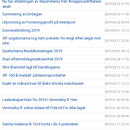
Nu har utdelningen av stipendierna från Ansgariusstiftelsen
2019-03-23 21:59
skett
Summering av lördagen
2019-03-23 17:50
Utprovning av Förreningsprofil på Intersport
2019-03-22 09:44
Domarutbildning 2019
2019-03-21 10:12
VIF-ungdomarna tog hem pokalen för evigt efter seger mot
2019-03-17 22:02
HFK
Spelschema Breddturneringen 2019
2019-03-07 09:19
Start eftermiddagsverksamhet 2019
2019-02-28 11:25
99:e årsmötet lagt till handlingarna
2019-02-27 21:22
VIF 100 år-beställ Jubileumsprodukter
2019-02-25 11:07
Exakt en månad kvar till årets största matchevent
2019-02-17 12:12
2019-02-12 10:36
Ledarskapet klart för 2019 i Vimmerby IF Herr
2019-01-30 09:36
Vimmerby IF söker ledare till Fotboll För Alla-laget
2019-01-30 09:25
2019-01-29 09:00
Gamla rivalerna IK Tord borta i div 3 premiären
2019-01-17 22:55