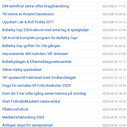
DM-semifinal väntar efter bragdvändning
2023-08-21 11:51
Till minne av Roland Danielsson
2023-08-18 20:32
Uppstart Lek & Boll födda 2017
2023-08-14 10:12
Bullerby Cup 2024-rekord med antal lag & spelglädje!
2023-08-01 07:49
QR-kod till komplett program för Bullerby Cup!
2023-07-26 10:55
Bullerby Cup-golfen för 25e gången
2023-07-24 20:22
Imponerande 400 matcher i VIF-dressen!
2023-06-14 07:05
Bullerbydagen & Eftermiddagsverksamhet
2023-05-29 11:17
Vilken härlig upplevelse!
2023-05-23 10:10
VIF-spelare till Halmstad med Smålandslaget
2023-05-16 12:17
Dags för anmälan till Fotbollsskolan 2023!
2023-05-10 10:44
Dam div 3 har rullar igång serien hemma på söndag
2023-04-14 18:29
Start FotbollsAkademi nästa vecka!
2023-04-14 10:37
Påsklovsfotboll
2023-04-06 09:59
Medlemsfakturering 2023
2023-04-05 13:34
Äntligen dags för seriepremiär!
2023-04-05 10:44