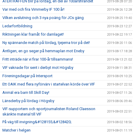
ÅTERTRÄFFEN blir på lördag, en del av 100årsfirandet
2019-08-28 07:20
Var med och fira Vimmerby IF 100 år!
2019-08-26 12:28
Vilken avslutning och 3 nya poäng för JCs gäng
2019-08-25 19:40
Ledarfortbildning
2019-08-23 12:27
Riktningen klar framåt för damlaget!
2019-08-22 19:17
Ny spännande match på lördag, tjejerna tror på det!
2019-08-20 11:06
Äntligen, en go seger på hemmaplan mot Eneby
2019-08-17 18:28
Fritt inträde när vi firar 100-år tillsammans!
2019-08-13 21:02
VIF vaknade för sent i derbyt mot Högsby
2019-08-11 08:31
Föreningsdagar på Intersport
2019-08-09 10:25
Ett OAIK med flera nyförvärv i startelvan körde över VIF
2019-08-07 22:52
Anmäl era barn till Skill Day!
2019-08-07 11:26
Länsderby på lördag i Högsby
2019-08-06 09:46
VIF-supportern och sportjournalisten Roland Claesson
2019-08-03 22:51
skänkte material till VIF
På väg till invigning&#128155;&#128420;
2019-08-02 18:56
Matcher i helgen
2019-08-01 11:19