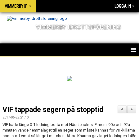
VIMMERBY IF
LOGGA IN
VIMMERBY IDROTTSFÖRENING
HEM
KALENDER
NYHETER
MATCHER
VIF tappade segern på stopptid
<
>
OM FÖRENINGEN
2017-06-22 21:10
VIF hade länge 0-1 ledning borta mot Hässleholms IF men i 90e och 92a
SOCIALA ANSVAR
minuten vände hemmalaget till en seger som måste kännas för VIF-killarna
som stod emot så länge i matchen. Abbe Kharma gav laget ledningen i 45e