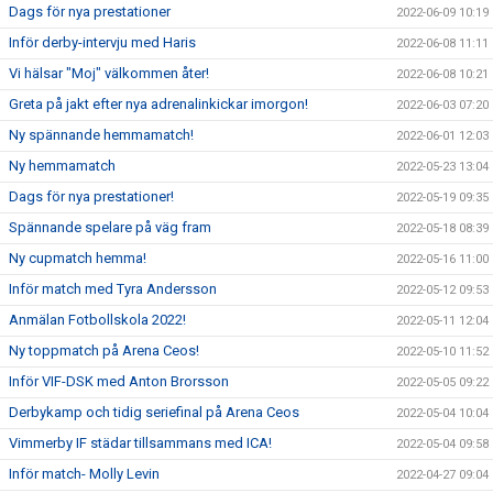
Dags för nya prestationer
2022-06-09 10:19
Inför derby-intervju med Haris
2022-06-08 11:11
Vi hälsar "Moj" välkommen åter!
2022-06-08 10:21
Greta på jakt efter nya adrenalinkickar imorgon!
2022-06-03 07:20
Ny spännande hemmamatch!
2022-06-01 12:03
Ny hemmamatch
2022-05-23 13:04
Dags för nya prestationer!
2022-05-19 09:35
Spännande spelare på väg fram
2022-05-18 08:39
Ny cupmatch hemma!
2022-05-16 11:00
Inför match med Tyra Andersson
2022-05-12 09:53
Anmälan Fotbollskola 2022!
2022-05-11 12:04
Ny toppmatch på Arena Ceos!
2022-05-10 11:52
Inför VIF-DSK med Anton Brorsson
2022-05-05 09:22
Derbykamp och tidig seriefinal på Arena Ceos
2022-05-04 10:04
Vimmerby IF städar tillsammans med ICA!
2022-05-04 09:58
Inför match- Molly Levin
2022-04-27 09:04