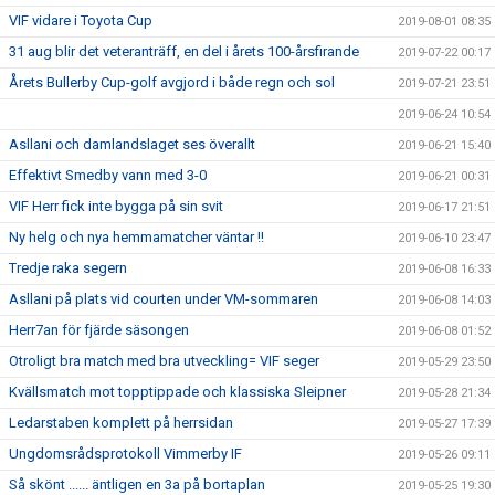
VIF vidare i Toyota Cup
2019-08-01 08:35
31 aug blir det veteranträff, en del i årets 100-årsfirande
2019-07-22 00:17
Årets Bullerby Cup-golf avgjord i både regn och sol
2019-07-21 23:51
2019-06-24 10:54
Asllani och damlandslaget ses överallt
2019-06-21 15:40
Effektivt Smedby vann med 3-0
2019-06-21 00:31
VIF Herr fick inte bygga på sin svit
2019-06-17 21:51
Ny helg och nya hemmamatcher väntar !!
2019-06-10 23:47
Tredje raka segern
2019-06-08 16:33
Asllani på plats vid courten under VM-sommaren
2019-06-08 14:03
Herr7an för fjärde säsongen
2019-06-08 01:52
Otroligt bra match med bra utveckling= VIF seger
2019-05-29 23:50
Kvällsmatch mot topptippade och klassiska Sleipner
2019-05-28 21:34
Ledarstaben komplett på herrsidan
2019-05-27 17:39
Ungdomsrådsprotokoll Vimmerby IF
2019-05-26 09:11
Så skönt ...... äntligen en 3a på bortaplan
2019-05-25 19:30