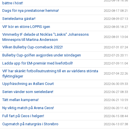
2022-08-18 16:56
bättre i höst!
Dags för nya prestationer hemma!
2022-08-17 08:21
Serieledarna gästar!
2022-08-09 07:13
VIF kör en större LOPPIS igen
2022-08-05 18:27
Vimmerby IF delade ut Nicklas ”Läskis” Johanssons
2022-08-01 13:04
Minnespris till Martina Andersson
Vilken Bullerby Cup-comeback 2022!
2022-07-31 07:24
Bullerby Cup-golfen avgjordes under söndagen
2022-07-25 20:11
Ladda upp för EM-premiär med livefotboll!
2022-07-09 11:04
VIF har skänkt fotbollsutrustning till en av världens största
2022-07-04 22:26
flyktingläger
Uppfräschning av Asllani Court
2022-06-30 09:33
Serien vänder som serieledare!
2022-06-27 08:33
Tätt mellan kamperna!
2022-06-21 10:59
Ny viktig match på Arena Ceos!
2022-06-20 11:42
Full fart på Ceos i helgen!
2022-06-15 08:44
Cupmatch på naturgräs i Storebro
2022-06-13 07:38