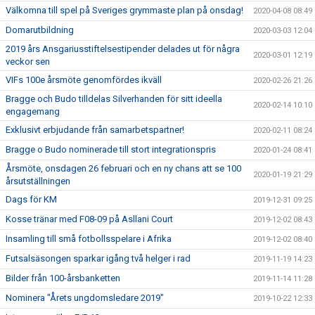
Välkomna till spel på Sveriges grymmaste plan på onsdag!
2020-04-08 08:49
Domarutbildning
2020-03-03 12:04
2019 års Ansgariusstiftelsestipender delades ut för några
2020-03-01 12:19
veckor sen
VIFs 100e årsmöte genomfördes ikväll
2020-02-26 21:26
Bragge och Budo tilldelas Silverhanden för sitt ideella
2020-02-14 10:10
engagemang
Exklusivt erbjudande från samarbetspartner!
2020-02-11 08:24
Bragge o Budo nominerade till stort integrationspris
2020-01-24 08:41
Årsmöte, onsdagen 26 februari och en ny chans att se 100
2020-01-19 21:29
årsutställningen
Dags för KM
2019-12-31 09:25
Kosse tränar med F08-09 på Asllani Court
2019-12-02 08:43
Insamling till små fotbollsspelare i Afrika
2019-12-02 08:40
Futsalsäsongen sparkar igång två helger i rad
2019-11-19 14:23
Bilder från 100-årsbanketten
2019-11-14 11:28
Nominera "Årets ungdomsledare 2019"
2019-10-22 12:33