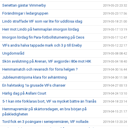
Seriettan gästar Vimmerby
2019-05-23 23:32
Förändringar i ledargruppen
2019-05-23 17:56
Lindö straffade VIF som var lite för uddlösa idag
2019-05-18 21:00
Herr mot Lindö på hemmaplan imorgon lördag
2019-05-17 13:19
Imorgon lördag fin Para-fotbollsturnering på Ceos
2019-05-17 12:47
VIFs andra halva tappade mark och 3 p till Eneby
2019-05-12 22:17
Ungdomsråd
2019-05-08 08:42
Skön avslutning på Arenan, VIF avgjorde i 80e mot HIK
2019-05-04 18:40
Hemmamatch och revansch för förra helgen ?
2019-04-30 16:44
Jubileumströjorna klara för avhämtning
2019-04-30 11:58
En halvtaskig 1a grusade VIFs chanser
2019-04-27 00:13
Härlig dag på Asllani Court
2019-04-24 13:10
5-1 kan inte förklaras bort, VIF va mycket bättre än Tranås
2019-04-18 23:14
Hemmapremiär på skärtorsdagen, en bra början på
2019-04-15 21:17
påskledigheten
Tord fick en 3 poängare i seriepremiären, VIF nollade.
2019-04-13 20:24