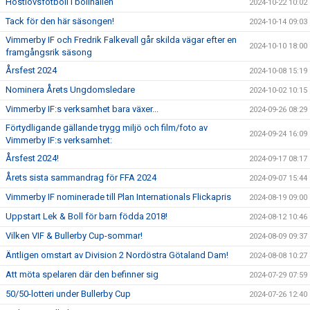
Höstlovsfotboll i bollhallen
2024-10-22 10:02
Tack för den här säsongen!
2024-10-14 09:03
Vimmerby IF och Fredrik Falkevall går skilda vägar efter en
2024-10-10 18:00
framgångsrik säsong
Årsfest 2024
2024-10-08 15:19
Nominera Årets Ungdomsledare
2024-10-02 10:15
Vimmerby IF:s verksamhet bara växer...
2024-09-26 08:29
Förtydligande gällande trygg miljö och film/foto av
2024-09-24 16:09
Vimmerby IF:s verksamhet:
Årsfest 2024!
2024-09-17 08:17
Årets sista sammandrag för FFA 2024
2024-09-07 15:44
Vimmerby IF nominerade till Plan Internationals Flickapris
2024-08-19 09:00
Uppstart Lek & Boll för barn födda 2018!
2024-08-12 10:46
Vilken VIF & Bullerby Cup-sommar!
2024-08-09 09:37
Äntligen omstart av Division 2 Nordöstra Götaland Dam!
2024-08-08 10:27
Att möta spelaren där den befinner sig
2024-07-29 07:59
50/50-lotteri under Bullerby Cup
2024-07-26 12:40