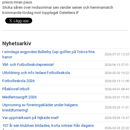
precis innan paus.
BARN & UNGDOMSVERKSAMHET
Slicka såren över midsommar sen vänder serien och hemmamatch
kommande lördag mot topplaget Österlens IF
STÖTTA VIF
KONTAKT / BOKNING
Nyhetsarkiv
I söndags avgjordes Bullerby Cup-golfen på Tobos fina
2026-07-27 13:53
banor
VM- och Fotbollsskolepremiär!
2026-06-15 07:01
Utbildning och info ledare Fotbollsskola
2026-05-20 10:52
Fotbollsskola 2026
2026-05-19 11:08
PåsklovsFotboll
2026-04-01 08:44
Medlemsavgift 2026
2026-03-31 15:05
Utprovning av föreningskläder under helgens
2026-03-25 11:01
breddturnering!
Var uppmärksam på fejkade mail!
2026-03-04 15:47
107 år sen klubben bildades, korta notiser från dagens
2026-02-24 22:34