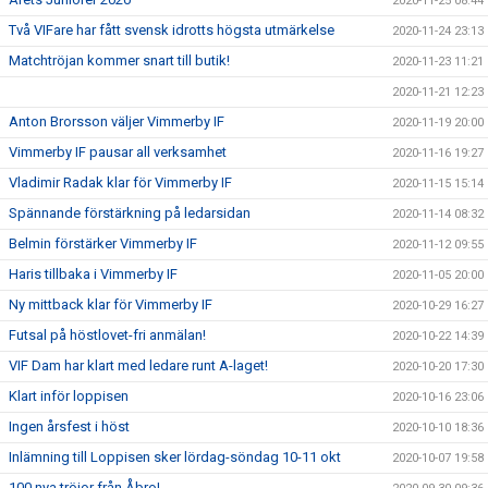
2020-11-25 08:44
Två VIFare har fått svensk idrotts högsta utmärkelse
2020-11-24 23:13
Matchtröjan kommer snart till butik!
2020-11-23 11:21
2020-11-21 12:23
Anton Brorsson väljer Vimmerby IF
2020-11-19 20:00
Vimmerby IF pausar all verksamhet
2020-11-16 19:27
Vladimir Radak klar för Vimmerby IF
2020-11-15 15:14
Spännande förstärkning på ledarsidan
2020-11-14 08:32
Belmin förstärker Vimmerby IF
2020-11-12 09:55
Haris tillbaka i Vimmerby IF
2020-11-05 20:00
Ny mittback klar för Vimmerby IF
2020-10-29 16:27
Futsal på höstlovet-fri anmälan!
2020-10-22 14:39
VIF Dam har klart med ledare runt A-laget!
2020-10-20 17:30
Klart inför loppisen
2020-10-16 23:06
Ingen årsfest i höst
2020-10-10 18:36
Inlämning till Loppisen sker lördag-söndag 10-11 okt
2020-10-07 19:58
100 nya tröjor från Åbro!