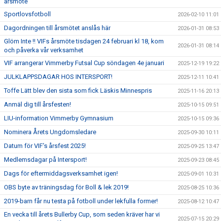
årsmöte
Sportlovsfotboll
2026-02-10 11:01
Dagordningen till årsmötet anslås här
2026-01-31 08:53
Glöm Inte !! VIFs årsmöte tisdagen 24 februari kl 18, kom
2026-01-31 08:14
och påverka vår verksamhet
VIF arrangerar Vimmerby Futsal Cup söndagen 4e januari
2025-12-19 19:22
JULKLAPPSDAGAR HOS INTERSPORT!
2025-12-11 10:41
Toffe Lätt blev den sista som fick Läskis Minnespris
2025-11-16 20:13
Anmäl dig till årsfesten!
2025-10-15 09:51
LIU-information Vimmerby Gymnasium
2025-10-15 09:36
Nominera Årets Ungdomsledare
2025-09-30 10:11
Datum för VIF’s årsfest 2025!
2025-09-25 13:47
Medlemsdagar på Intersport!
2025-09-23 08:45
Dags för eftermiddagsverksamhet igen!
2025-09-01 10:31
OBS byte av träningsdag för Boll & lek 2019!
2025-08-25 10:36
2019-barn får nu testa på fotboll under lekfulla former!
2025-08-12 10:47
En vecka till årets Bullerby Cup, som seden kräver har vi
2025-07-15 20:29