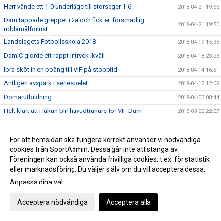
Herr vände ett 1-0 underläge till storseger 1-6
2018-04-21 19:53
Dam tappade greppet i 2a och fick en försmädlig
2018-04-21 19:50
uddamålförlust
Landslagets Fotbollsskola 2018
2018-04-19 15:35
Dam C gjorde ett rappt intryck ikväll
2018-04-18 23:26
Ibra sköt in en poäng till VIF på stopptid
2018-04-14 16:51
Äntligen avspark i seriespelet
2018-04-13 12:09
Domarutbildning
2018-04-03 08:44
Helt klart att Håkan blir huvudtränare för VIF Dam
2018-03-22 22:27
Succé igen, breddturneringens charm står sig över tid
2018-03-20 22:39
Då var det dags att sparka igång Breddturneringen
För att hemsidan ska fungera korrekt använder vi nödvändiga
2018-03-15 14:11
cookies från SportAdmin. Dessa går inte att stänga av.
SM-dagarna avslutades med optimal glädje
2018-03-11 17:46
Föreningen kan också använda frivilliga cookies, t.ex. för statistik
Vimmerby Sparbank och Vimmerby IF arrangerar återigen
eller marknadsföring. Du väljer själv om du vill acceptera dessa.
2018-03-08 23:11
breddturneringen
Anpassa dina val
Bra fart och 3 matcher i helgen!
2018-03-06 22:23
Årsmötet avslutat
Acceptera nödvändiga
Acceptera alla
2018-02-28 22:07
Start för vår egen eftermiddagsverksamhet
2018-02-26 11:55