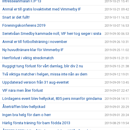
Intresseanmälan F/P 13
2019-10-21 15:41
Anmäl er till gratis lovaktivitet med Vimmerby IF
2019-10-21 09:42
Snart är det fullt!
2019-10-11 16:32
Föreningskonferens 2019
2019-10-07 16:53
Serietvåan Smedby kammade noll, VIF herr tog seger i sista
2019-09-30 06:53
Anmäl er till fotbollsträning i november
2019-09-26 10:31
Ny huvudtränare klar för Vimmerby IF
2019-09-25 11:02
Herrförlust i viktig streckmatch
2019-09-15 21:51
Ruggigt tung förlust för vårt damlag, blir div 2 nu
2019-09-15 21:38
Två viktiga matcher i helgen, missa inte nån av dem
2019-09-12 19:01
Uppdaterad version från 31 aug-eventet
2019-09-09 13:45
VIF nära men åter förlust
2019-09-07 22:47
Lördagens event blev hellyckat, 835 pers innanför grindarna
2019-09-04 14:11
Återträffen blev hellyckad
2019-09-01 20:29
Ingen bra helg för dam o herr
2019-09-01 20:24
Härlig första träning för barn födda 2013
2019-08-29 19:54