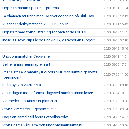
2020-09-30 09:36
Uppmärksamma parkeringsförbud
2020-08-31 11:34
Ta chansen att träna med Coerver coaching på Skill Day!
2020-08-28 12:19
Vi sänder derbymatchen VIF-HFK i div 3!
2020-08-21 16:49
Uppstart med fotbollsträning för barn födda 2014!
2020-08-18 11:31
Inget Bullerby Cup i år pga covid 19, däremot en BC-golf
2020-08-16 22:10
2020-08-12 15:46
Ungdomsmatcher Ceosvallen
2020-08-11 11:31
Se herrarnas hemmapremiär!
2020-08-03 17:01
Chans att se Vimmerby IF-Södra Vi IF och samtidigt stötta
2020-07-02 11:00
föreningen!
Bullerby Cup 2020 inställt
2020-06-05 08:18
Sista dagen med eftermiddagsverksamhet innan lovet!
2020-06-04 18:01
Vimmerby IF:s Antivirus-plan 2020
2020-05-20 10:36
Stötta Vimmerby IF genom 2020!
2020-05-08 09:34
Dags att anmäla till årets Fotbollsskola!
2020-04-23 14:07
Stötta gärna vår Barn- och ungdomsverksamhet!
2020-04-08 10:46