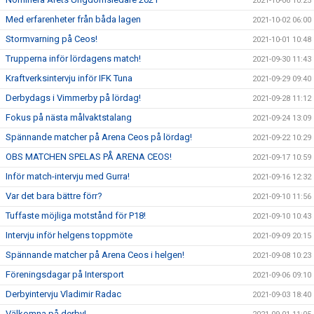
2021-10-06 10:25
Med erfarenheter från båda lagen
2021-10-02 06:00
Stormvarning på Ceos!
2021-10-01 10:48
Trupperna inför lördagens match!
2021-09-30 11:43
Kraftverksintervju inför IFK Tuna
2021-09-29 09:40
Derbydags i Vimmerby på lördag!
2021-09-28 11:12
Fokus på nästa målvaktstalang
2021-09-24 13:09
Spännande matcher på Arena Ceos på lördag!
2021-09-22 10:29
OBS MATCHEN SPELAS PÅ ARENA CEOS!
2021-09-17 10:59
Inför match-intervju med Gurra!
2021-09-16 12:32
Var det bara bättre förr?
2021-09-10 11:56
Tuffaste möjliga motstånd för P18!
2021-09-10 10:43
Intervju inför helgens toppmöte
2021-09-09 20:15
Spännande matcher på Arena Ceos i helgen!
2021-09-08 10:23
Föreningsdagar på Intersport
2021-09-06 09:10
Derbyintervju Vladimir Radac
2021-09-03 18:40
Välkomna på derby!