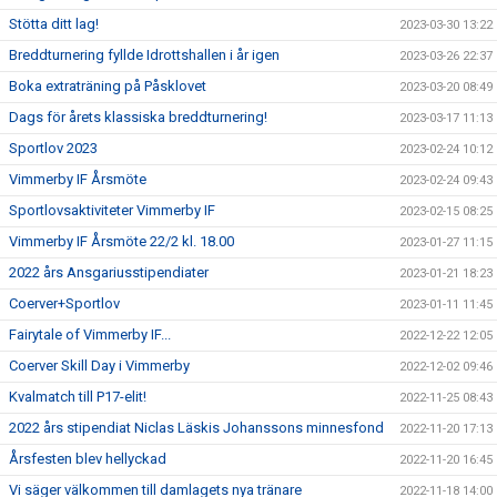
Stötta ditt lag!
2023-03-30 13:22
Breddturnering fyllde Idrottshallen i år igen
2023-03-26 22:37
Boka extraträning på Påsklovet
2023-03-20 08:49
Dags för årets klassiska breddturnering!
2023-03-17 11:13
Sportlov 2023
2023-02-24 10:12
Vimmerby IF Årsmöte
2023-02-24 09:43
Sportlovsaktiviteter Vimmerby IF
2023-02-15 08:25
Vimmerby IF Årsmöte 22/2 kl. 18.00
2023-01-27 11:15
2022 års Ansgariusstipendiater
2023-01-21 18:23
Coerver+Sportlov
2023-01-11 11:45
Fairytale of Vimmerby IF...
2022-12-22 12:05
Coerver Skill Day i Vimmerby
2022-12-02 09:46
Kvalmatch till P17-elit!
2022-11-25 08:43
2022 års stipendiat Niclas Läskis Johanssons minnesfond
2022-11-20 17:13
Årsfesten blev hellyckad
2022-11-20 16:45
Vi säger välkommen till damlagets nya tränare
2022-11-18 14:00