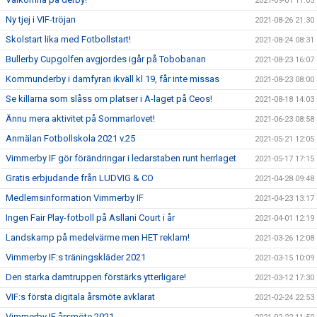
2021-09-01 11:05
Ny tjej i VIF-tröjan
2021-08-26 21:30
Skolstart lika med Fotbollstart!
2021-08-24 08:31
Bullerby Cupgolfen avgjordes igår på Tobobanan
2021-08-23 16:07
Kommunderby i damfyran ikväll kl 19, får inte missas
2021-08-23 08:00
Se killarna som slåss om platser i A-laget på Ceos!
2021-08-18 14:03
Ännu mera aktivitet på Sommarlovet!
2021-06-23 08:58
Anmälan Fotbollskola 2021 v.25
2021-05-21 12:05
Vimmerby IF gör förändringar i ledarstaben runt herrlaget
2021-05-17 17:15
Gratis erbjudande från LUDVIG & CO
2021-04-28 09:48
Medlemsinformation Vimmerby IF
2021-04-23 13:17
Ingen Fair Play-fotboll på Asllani Court i år
2021-04-01 12:19
Landskamp på medelvärme men HET reklam!
2021-03-26 12:08
Vimmerby IF:s träningskläder 2021
2021-03-15 10:09
Den starka damtruppen förstärks ytterligare!
2021-03-12 17:30
VIF:s första digitala årsmöte avklarat
2021-02-24 22:53
Vimmerby IF årsmöte 2021