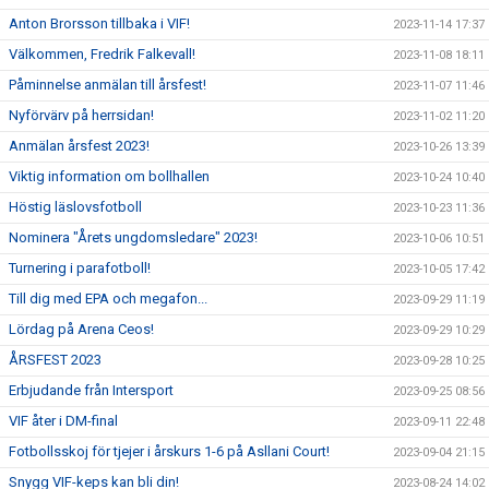
Anton Brorsson tillbaka i VIF!
2023-11-14 17:37
Välkommen, Fredrik Falkevall!
2023-11-08 18:11
Påminnelse anmälan till årsfest!
2023-11-07 11:46
Nyförvärv på herrsidan!
2023-11-02 11:20
Anmälan årsfest 2023!
2023-10-26 13:39
Viktig information om bollhallen
2023-10-24 10:40
Höstig läslovsfotboll
2023-10-23 11:36
Nominera "Årets ungdomsledare" 2023!
2023-10-06 10:51
Turnering i parafotboll!
2023-10-05 17:42
Till dig med EPA och megafon...
2023-09-29 11:19
Lördag på Arena Ceos!
2023-09-29 10:29
ÅRSFEST 2023
2023-09-28 10:25
Erbjudande från Intersport
2023-09-25 08:56
VIF åter i DM-final
2023-09-11 22:48
Fotbollsskoj för tjejer i årskurs 1-6 på Asllani Court!
2023-09-04 21:15
Snygg VIF-keps kan bli din!
2023-08-24 14:02