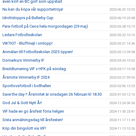
även kört en BC golf som uppstart
Nu kan du köpa vår supportertröja!
2025-06-25 10:53
Idrottsloppis på Bullerby Cup
2025-06-19 23:48
Para-fotboll på Ceos hela morgondagen (29 maj)
2025-05-28 10:19
Ledare Fotbollsskolan
2025-05-22 10:10
VIKTIGT - Bluffmejl i omlopp!
2025-05-21 14:36
Anmälan till Fotbollsskolan 2025 öppen!
2025-05-12 09:58
Domarkurs Vimmerby IF
2025-03-24 10:55
Breddturnering VIF v HFK på söndag
2025-03-17 10:58
Årsmöte Vimmerby IF 2024
2025-02-27 09:50
Sportlovsfotboll i bollhallen
2025-02-06 15:53
Save the day !! Årsmötet är onsdagen 26 februari kl 18.30
2025-01-03 12:10
God Jul & Gott Nytt År!
2024-12-24 06:56
VIF hade en go årsfest förra helgen
2024-11-30 23:41
Sista anmälningsdag till årsfesten!
2024-11-17 11:49
Köp din bingolott via VIF!
2024-11-13 10:26