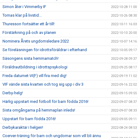
Simon åter i Vimmerby IF
2022-10-28 11:00
Tomas klar på livstid...
2022-10-26 08:30
Thuresson fortsätter ett år till!
2022-10-11 16:03
Förstärkning på och av planen
2022-10-10 20:00
Nominera Årets ungdomsledare 2022
2022-10-07 14:16
Se föreläsningen för idrottsföräldrar i efterhand
2022-10-05 09:17
Säsongens sista hemmamatch!
2022-09-28 09:37
Föräldrautbildning i idrottspsykologi
2022-09-25 08:17
Freda datumet-VI(F) vill fira med dig!
2022-09-19 11:02
VIF vände sista kvarten och tog sig upp i div 3
2022-09-16 22:02
Derby-helg!
2022-09-15 09:55
Härlig uppstart med fotboll för barn födda 2016!
2022-09-07 08:37
Sista omgångarna på hemmaplan inleds!
2022-09-07 08:33
Uppstart för barn födda 2016!
2022-09-05 09:11
Derbykaraktär i helgen!
2022-08-24 08:53
Coerver-träning för barn och ungdomar som vill bli ännu