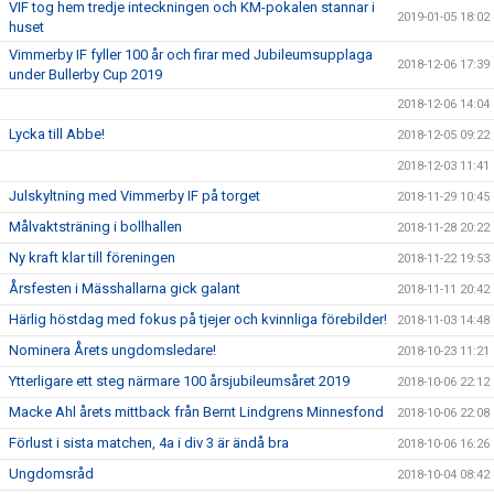
VIF tog hem tredje inteckningen och KM-pokalen stannar i
2019-01-05 18:02
huset
Vimmerby IF fyller 100 år och firar med Jubileumsupplaga
2018-12-06 17:39
under Bullerby Cup 2019
2018-12-06 14:04
Lycka till Abbe!
2018-12-05 09:22
2018-12-03 11:41
Julskyltning med Vimmerby IF på torget
2018-11-29 10:45
Målvaktsträning i bollhallen
2018-11-28 20:22
Ny kraft klar till föreningen
2018-11-22 19:53
Årsfesten i Mässhallarna gick galant
2018-11-11 20:42
Härlig höstdag med fokus på tjejer och kvinnliga förebilder!
2018-11-03 14:48
Nominera Årets ungdomsledare!
2018-10-23 11:21
Ytterligare ett steg närmare 100 årsjubileumsåret 2019
2018-10-06 22:12
Macke Ahl årets mittback från Bernt Lindgrens Minnesfond
2018-10-06 22:08
Förlust i sista matchen, 4a i div 3 är ändå bra
2018-10-06 16:26
Ungdomsråd
2018-10-04 08:42