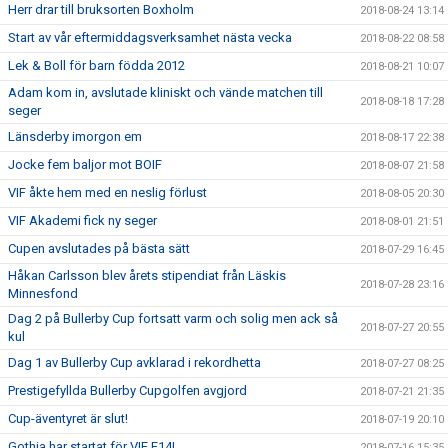
Herr drar till bruksorten Boxholm
2018-08-24 13:14
Start av vår eftermiddagsverksamhet nästa vecka
2018-08-22 08:58
Lek & Boll för barn födda 2012
2018-08-21 10:07
Adam kom in, avslutade kliniskt och vände matchen till
2018-08-18 17:28
seger
Länsderby imorgon em
2018-08-17 22:38
Jocke fem baljor mot BOIF
2018-08-07 21:58
VIF åkte hem med en neslig förlust
2018-08-05 20:30
VIF Akademi fick ny seger
2018-08-01 21:51
Cupen avslutades på bästa sätt
2018-07-29 16:45
Håkan Carlsson blev årets stipendiat från Läskis
2018-07-28 23:16
Minnesfond
Dag 2 på Bullerby Cup fortsatt varm och solig men ack så
2018-07-27 20:55
kul
Dag 1 av Bullerby Cup avklarad i rekordhetta
2018-07-27 08:25
Prestigefyllda Bullerby Cupgolfen avgjord
2018-07-21 21:35
Cup-äventyret är slut!
2018-07-19 20:10
Gothia har startat för VIF F14!
2018-07-16 15:35