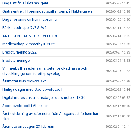
Dags att fylla läktaren igen!
2022-04-25 11:41
Gratis entré till föreningsutställningen på Näktergalen
2022-04-22 10:28
Dags för ännu en hemmapremiär!
2022-04-20 10:20
Påskmatch-spel 7v7 & 9v9
2022-04-14 14:22
ÄNTLIGEN DAGS FÖR LIVEFOTBOLL!
2022-04-14 10:25
Medlemskap Vimmerby IF 2022
2022-04-08 10:33
Breddturnering 2022
2022-03-21 10:23
Breddturneringen
2022-03-09 15:53
Vimmerby IF inleder samarbete för ökad hälsa och
2022-03-08 11:22
utveckling genom idrottspsykologi
Årsmötet blev digi-fysiskt
2022-02-25 11:28
Härliga dagar med Sportlovsfotboll
2022-02-22 13:44
Digital möteslänk till onsdagens årsmöte kl 18.30
2022-02-22 09:32
Sportlovsfotboll i AL-hallen
2022-02-17 08:30
Årets utdelning av stipendier från Ansgariusstiftelsen har
2022-02-10 09:00
skett
Årsmöte onsdagen 23 februari
2022-02-01 17:11