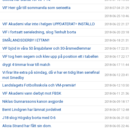
VIF Herr går till sommarvila som serieetta
2018-07-04 21:29
2018-06-25 10:46
VIF Akademi vilar inte i helgen UPPDATERAT= INSTÄLLD
2018-06-22 21:27
VIF i fortsatt serieledning, slog Tenhult borta
2018-06-20 23:18
SMÅLANDSDERBY I ETTAN!!
2018-06-18 21:31
VIF bjöd in våra 50 årsjubilarer och 30-årsmedlemmar
2018-06-17 22:31
VIF tog hem segern och klev upp på position ett i tabellen
2018-06-17 22:17
drygt 4 timmar kvar till match
2018-06-17 11:44
Vi firar lite extra på söndag, då vi har en tidig liten seriefinal
2018-06-12 23:41
mot Smedby
Landslagets Fotbollsskola och VM-premiär!
2018-06-12 10:50
VIF Akademi vann derbyt mot FBSK
2018-06-11 21:36
Niklas Gunnarssons kanon avgjorde
2018-06-09 18:17
Bernt Lindgren har lämnat jordelivet
2018-06-07 12:48
J18 slog Högsby borta med 0-6
2018-06-06 21:02
Alicia Strand har fått sin dom.
2018-06-05 22:46