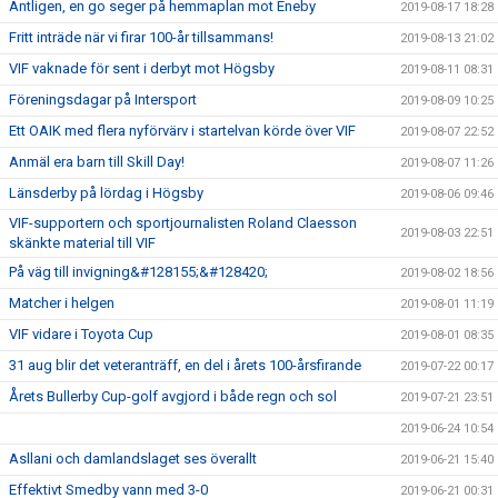
Äntligen, en go seger på hemmaplan mot Eneby
2019-08-17 18:28
Fritt inträde när vi firar 100-år tillsammans!
2019-08-13 21:02
VIF vaknade för sent i derbyt mot Högsby
2019-08-11 08:31
Föreningsdagar på Intersport
2019-08-09 10:25
Ett OAIK med flera nyförvärv i startelvan körde över VIF
2019-08-07 22:52
Anmäl era barn till Skill Day!
2019-08-07 11:26
Länsderby på lördag i Högsby
2019-08-06 09:46
VIF-supportern och sportjournalisten Roland Claesson
2019-08-03 22:51
skänkte material till VIF
På väg till invigning&#128155;&#128420;
2019-08-02 18:56
Matcher i helgen
2019-08-01 11:19
VIF vidare i Toyota Cup
2019-08-01 08:35
31 aug blir det veteranträff, en del i årets 100-årsfirande
2019-07-22 00:17
Årets Bullerby Cup-golf avgjord i både regn och sol
2019-07-21 23:51
2019-06-24 10:54
Asllani och damlandslaget ses överallt
2019-06-21 15:40
Effektivt Smedby vann med 3-0
2019-06-21 00:31