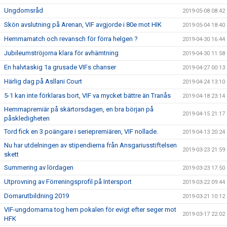
Ungdomsråd
2019-05-08 08:42
Skön avslutning på Arenan, VIF avgjorde i 80e mot HIK
2019-05-04 18:40
Hemmamatch och revansch för förra helgen ?
2019-04-30 16:44
Jubileumströjorna klara för avhämtning
2019-04-30 11:58
En halvtaskig 1a grusade VIFs chanser
2019-04-27 00:13
Härlig dag på Asllani Court
2019-04-24 13:10
5-1 kan inte förklaras bort, VIF va mycket bättre än Tranås
2019-04-18 23:14
Hemmapremiär på skärtorsdagen, en bra början på
2019-04-15 21:17
påskledigheten
Tord fick en 3 poängare i seriepremiären, VIF nollade.
2019-04-13 20:24
Nu har utdelningen av stipendierna från Ansgariusstiftelsen
2019-03-23 21:59
skett
Summering av lördagen
2019-03-23 17:50
Utprovning av Förreningsprofil på Intersport
2019-03-22 09:44
Domarutbildning 2019
2019-03-21 10:12
VIF-ungdomarna tog hem pokalen för evigt efter seger mot
2019-03-17 22:02
HFK