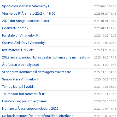
Sportlovsaktiviteter Vimmerby IF
2023-02-15 08:25
Vimmerby IF Årsmöte 22/2 kl. 18.00
2023-01-27 11:15
2022 års Ansgariusstipendiater
2023-01-21 18:23
Coerver+Sportlov
2023-01-11 11:45
Fairytale of Vimmerby IF...
2022-12-22 12:05
Coerver Skill Day i Vimmerby
2022-12-02 09:46
Kvalmatch till P17-elit!
2022-11-25 08:43
2022 års stipendiat Niclas Läskis Johanssons minnesfond
2022-11-20 17:13
Årsfesten blev hellyckad
2022-11-20 16:45
Vi säger välkommen till damlagets nya tränare
2022-11-18 14:00
Simon åter i Vimmerby IF
2022-10-28 11:00
Tomas klar på livstid...
2022-10-26 08:30
Thuresson fortsätter ett år till!
2022-10-11 16:03
Förstärkning på och av planen
2022-10-10 20:00
Nominera Årets ungdomsledare 2022
2022-10-07 14:16
Se föreläsningen för idrottsföräldrar i efterhand
2022-10-05 09:17