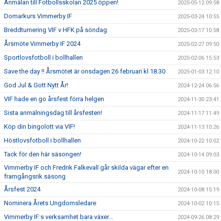
Anmälan till Fotbollsskolan 2025 öppen!
2025-05-12 09:58
Domarkurs Vimmerby IF
2025-03-24 10:55
Breddturnering VIF v HFK på söndag
2025-03-17 10:58
Årsmöte Vimmerby IF 2024
2025-02-27 09:50
Sportlovsfotboll i bollhallen
2025-02-06 15:53
Save the day !! Årsmötet är onsdagen 26 februari kl 18.30
2025-01-03 12:10
God Jul & Gott Nytt År!
2024-12-24 06:56
VIF hade en go årsfest förra helgen
2024-11-30 23:41
Sista anmälningsdag till årsfesten!
2024-11-17 11:49
Köp din bingolott via VIF!
2024-11-13 10:26
Höstlovsfotboll i bollhallen
2024-10-22 10:02
Tack för den här säsongen!
2024-10-14 09:03
Vimmerby IF och Fredrik Falkevall går skilda vägar efter en
2024-10-10 18:00
framgångsrik säsong
Årsfest 2024
2024-10-08 15:19
Nominera Årets Ungdomsledare
2024-10-02 10:15
Vimmerby IF:s verksamhet bara växer...
2024-09-26 08:29