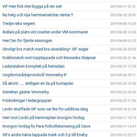
VIF Herr fick inte bygga på sin svit
2019-06-17 21:51
Ny helg och nya hemmamatcher väntar !!
2019-06-10 23:47
Tredje raka segern
2019-06-08 16:33
Asllani på plats vid courten under VM-sommaren
2019-06-08 14:03
Herr7an för fjärde säsongen
2019-06-08 01:52
Otroligt bra match med bra utveckling= VIF seger
2019-05-29 23:50
Kvällsmatch mot topptippade och klassiska Sleipner
2019-05-28 21:34
Ledarstaben komplett på herrsidan
2019-05-27 17:39
Ungdomsrådsprotokoll Vimmerby IF
2019-05-26 09:11
Så skönt ...... äntligen en 3a på bortaplan
2019-05-25 19:30
Seriettan gästar Vimmerby
2019-05-23 23:32
Förändringar i ledargruppen
2019-05-23 17:56
Lindö straffade VIF som var lite för uddlösa idag
2019-05-18 21:00
Herr mot Lindö på hemmaplan imorgon lördag
2019-05-17 13:19
Imorgon lördag fin Para-fotbollsturnering på Ceos
2019-05-17 12:47
VIFs andra halva tappade mark och 3 p till Eneby
2019-05-12 22:17