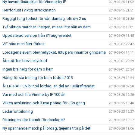
Ny huvudtränare klar för Vimmerby IF
2019-09-25 11:02
Herrförlust i viktig streckmatch
2019-09-15 21:51
Ruggigt tung förlust för vårt damlag, blir div 2 nu
2019-09-15 21:38
Två viktiga matcher i helgen, missa inte nån av dem
2019-09-12 19:01
Uppdaterad version från 31 aug-eventet
2019-09-09 13:45
VIF nära men åter förlust
2019-09-07 22:47
Lördagens event blev hellyckat, 835 pers innanför grindarna
2019-09-04 14:11
Återträffen blev hellyckad
2019-09-01 20:29
Ingen bra helg för dam o herr
2019-09-01 20:24
Härlig första träning för barn födda 2013
2019-08-29 19:54
ÅTERTRÄFFEN blir på lördag, en del av 100årsfirandet
2019-08-28 07:20
Var med och fira Vimmerby IF 100 år!
2019-08-26 12:28
Vilken avslutning och 3 nya poäng för JCs gäng
2019-08-25 19:40
Ledarfortbildning
2019-08-23 12:27
Riktningen klar framåt för damlaget!
2019-08-22 19:17
Ny spännande match på lördag, tjejerna tror på det!
2019-08-20 11:06