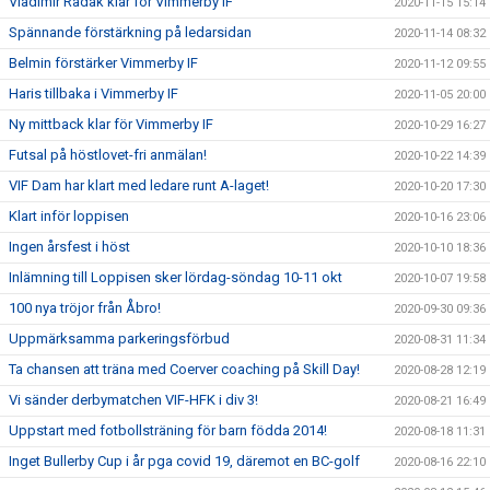
Vladimir Radak klar för Vimmerby IF
2020-11-15 15:14
Spännande förstärkning på ledarsidan
2020-11-14 08:32
Belmin förstärker Vimmerby IF
2020-11-12 09:55
Haris tillbaka i Vimmerby IF
2020-11-05 20:00
Ny mittback klar för Vimmerby IF
2020-10-29 16:27
Futsal på höstlovet-fri anmälan!
2020-10-22 14:39
VIF Dam har klart med ledare runt A-laget!
2020-10-20 17:30
Klart inför loppisen
2020-10-16 23:06
Ingen årsfest i höst
2020-10-10 18:36
Inlämning till Loppisen sker lördag-söndag 10-11 okt
2020-10-07 19:58
100 nya tröjor från Åbro!
2020-09-30 09:36
Uppmärksamma parkeringsförbud
2020-08-31 11:34
Ta chansen att träna med Coerver coaching på Skill Day!
2020-08-28 12:19
Vi sänder derbymatchen VIF-HFK i div 3!
2020-08-21 16:49
Uppstart med fotbollsträning för barn födda 2014!
2020-08-18 11:31
Inget Bullerby Cup i år pga covid 19, däremot en BC-golf
2020-08-16 22:10