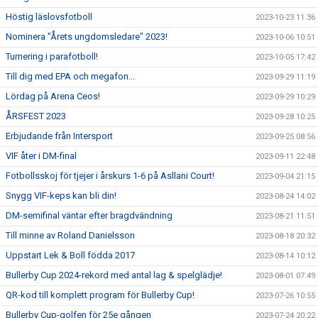
Höstig läslovsfotboll
2023-10-23 11:36
Nominera "Årets ungdomsledare" 2023!
2023-10-06 10:51
Turnering i parafotboll!
2023-10-05 17:42
Till dig med EPA och megafon...
2023-09-29 11:19
Lördag på Arena Ceos!
2023-09-29 10:29
ÅRSFEST 2023
2023-09-28 10:25
Erbjudande från Intersport
2023-09-25 08:56
VIF åter i DM-final
2023-09-11 22:48
Fotbollsskoj för tjejer i årskurs 1-6 på Asllani Court!
2023-09-04 21:15
Snygg VIF-keps kan bli din!
2023-08-24 14:02
DM-semifinal väntar efter bragdvändning
2023-08-21 11:51
Till minne av Roland Danielsson
2023-08-18 20:32
Uppstart Lek & Boll födda 2017
2023-08-14 10:12
Bullerby Cup 2024-rekord med antal lag & spelglädje!
2023-08-01 07:49
QR-kod till komplett program för Bullerby Cup!
2023-07-26 10:55
Bullerby Cup-golfen för 25e gången
2023-07-24 20:22