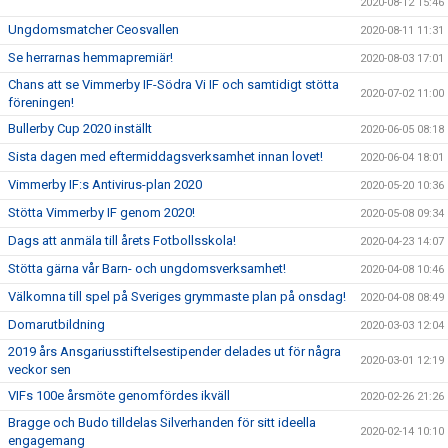
2020-08-12 15:46
Ungdomsmatcher Ceosvallen
2020-08-11 11:31
Se herrarnas hemmapremiär!
2020-08-03 17:01
Chans att se Vimmerby IF-Södra Vi IF och samtidigt stötta
2020-07-02 11:00
föreningen!
Bullerby Cup 2020 inställt
2020-06-05 08:18
Sista dagen med eftermiddagsverksamhet innan lovet!
2020-06-04 18:01
Vimmerby IF:s Antivirus-plan 2020
2020-05-20 10:36
Stötta Vimmerby IF genom 2020!
2020-05-08 09:34
Dags att anmäla till årets Fotbollsskola!
2020-04-23 14:07
Stötta gärna vår Barn- och ungdomsverksamhet!
2020-04-08 10:46
Välkomna till spel på Sveriges grymmaste plan på onsdag!
2020-04-08 08:49
Domarutbildning
2020-03-03 12:04
2019 års Ansgariusstiftelsestipender delades ut för några
2020-03-01 12:19
veckor sen
VIFs 100e årsmöte genomfördes ikväll
2020-02-26 21:26
Bragge och Budo tilldelas Silverhanden för sitt ideella
2020-02-14 10:10
engagemang