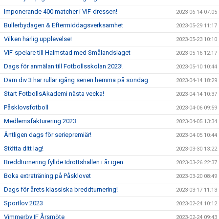
Imponerande 400 matcher i VIF-dressen!
2023-06-14 07:05
Bullerbydagen & Eftermiddagsverksamhet
2023-05-29 11:17
Vilken härlig upplevelse!
2023-05-23 10:10
VIF-spelare till Halmstad med Smålandslaget
2023-05-16 12:17
Dags för anmälan till Fotbollsskolan 2023!
2023-05-10 10:44
Dam div 3 har rullar igång serien hemma på söndag
2023-04-14 18:29
Start FotbollsAkademi nästa vecka!
2023-04-14 10:37
Påsklovsfotboll
2023-04-06 09:59
Medlemsfakturering 2023
2023-04-05 13:34
Äntligen dags för seriepremiär!
2023-04-05 10:44
Stötta ditt lag!
2023-03-30 13:22
Breddturnering fyllde Idrottshallen i år igen
2023-03-26 22:37
Boka extraträning på Påsklovet
2023-03-20 08:49
Dags för årets klassiska breddturnering!
2023-03-17 11:13
Sportlov 2023
2023-02-24 10:12
Vimmerby IF Årsmöte
2023-02-24 09:43