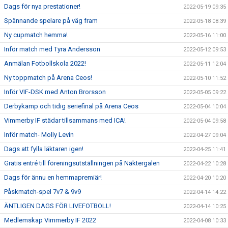
Dags för nya prestationer!
2022-05-19 09:35
Spännande spelare på väg fram
2022-05-18 08:39
Ny cupmatch hemma!
2022-05-16 11:00
Inför match med Tyra Andersson
2022-05-12 09:53
Anmälan Fotbollskola 2022!
2022-05-11 12:04
Ny toppmatch på Arena Ceos!
2022-05-10 11:52
Inför VIF-DSK med Anton Brorsson
2022-05-05 09:22
Derbykamp och tidig seriefinal på Arena Ceos
2022-05-04 10:04
Vimmerby IF städar tillsammans med ICA!
2022-05-04 09:58
Inför match- Molly Levin
2022-04-27 09:04
Dags att fylla läktaren igen!
2022-04-25 11:41
Gratis entré till föreningsutställningen på Näktergalen
2022-04-22 10:28
Dags för ännu en hemmapremiär!
2022-04-20 10:20
Påskmatch-spel 7v7 & 9v9
2022-04-14 14:22
ÄNTLIGEN DAGS FÖR LIVEFOTBOLL!
2022-04-14 10:25
Medlemskap Vimmerby IF 2022
2022-04-08 10:33