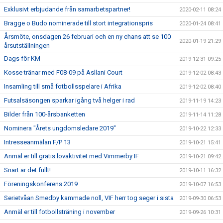
Exklusivt erbjudande från samarbetspartner!
2020-02-11 08:24
Bragge o Budo nominerade till stort integrationspris
2020-01-24 08:41
Årsmöte, onsdagen 26 februari och en ny chans att se 100
2020-01-19 21:29
årsutställningen
Dags för KM
2019-12-31 09:25
Kosse tränar med F08-09 på Asllani Court
2019-12-02 08:43
Insamling till små fotbollsspelare i Afrika
2019-12-02 08:40
Futsalsäsongen sparkar igång två helger i rad
2019-11-19 14:23
Bilder från 100-årsbanketten
2019-11-14 11:28
Nominera "Årets ungdomsledare 2019"
2019-10-22 12:33
Intresseanmälan F/P 13
2019-10-21 15:41
Anmäl er till gratis lovaktivitet med Vimmerby IF
2019-10-21 09:42
Snart är det fullt!
2019-10-11 16:32
Föreningskonferens 2019
2019-10-07 16:53
Serietvåan Smedby kammade noll, VIF herr tog seger i sista
2019-09-30 06:53
Anmäl er till fotbollsträning i november
2019-09-26 10:31