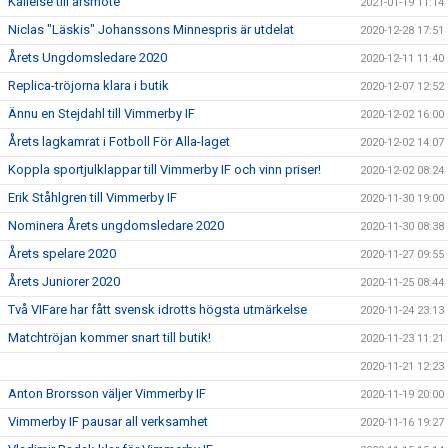
Kallelse till årsmöte
2021-01-19 11:14
Niclas "Läskis" Johanssons Minnespris är utdelat
2020-12-28 17:51
Årets Ungdomsledare 2020
2020-12-11 11:40
Replica-tröjorna klara i butik
2020-12-07 12:52
Ännu en Stejdahl till Vimmerby IF
2020-12-02 16:00
Årets lagkamrat i Fotboll För Alla-laget
2020-12-02 14:07
Koppla sportjulklappar till Vimmerby IF och vinn priser!
2020-12-02 08:24
Erik Ståhlgren till Vimmerby IF
2020-11-30 19:00
Nominera Årets ungdomsledare 2020
2020-11-30 08:38
Årets spelare 2020
2020-11-27 09:55
Årets Juniorer 2020
2020-11-25 08:44
Två VIFare har fått svensk idrotts högsta utmärkelse
2020-11-24 23:13
Matchtröjan kommer snart till butik!
2020-11-23 11:21
2020-11-21 12:23
Anton Brorsson väljer Vimmerby IF
2020-11-19 20:00
Vimmerby IF pausar all verksamhet
2020-11-16 19:27