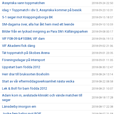
Assyriska vann toppmatchen
2018-09-24 22:50
idag = Toppmatch i div 3, Assyriska kommer på besök
2018-09-23 10:31
5-1 seger mot Knäppingsborgs BK
2018-09-15 18:57
SM-dagarna över, alla har åkt hem med ett leende
2018-09-10 10:59
Bilder från en lyckad invigning av Para SM i Källängsparken
2018-09-08 00:17
VIF F08-09 &#10084; VIF dam
2018-09-06 19:13
VIF Akademi fick däng
2018-09-02 21:06
Tät toppmatch på Skobes Arena
2018-09-01 23:35
Föreningsdagar på Intersport
2018-09-01 11:05
Uppstart barn födda 2012
2018-08-30 12:47
Herr drar till bruksorten Boxholm
2018-08-24 13:14
Start av vår eftermiddagsverksamhet nästa vecka
2018-08-22 08:58
Lek & Boll för barn födda 2012
2018-08-21 10:07
Adam kom in, avslutade kliniskt och vände matchen till
2018-08-18 17:28
seger
Länsderby imorgon em
2018-08-17 22:38
Jocke fem baljor mot BOIF
2018-08-07 21:58