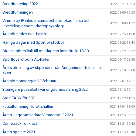
Breddturnering 2022
2022-03-21 10:23
Breddturneringen
2022-03-09 15:53
Vimmerby IF inleder samarbete för ökad hälsa och
2022-03-08 11:22
utveckling genom idrottspsykologi
Årsmötet blev digi-fysiskt
2022-02-25 11:28
Härliga dagar med Sportlovsfotboll
2022-02-22 13:44
Digital möteslänk till onsdagens årsmöte kl 18.30
2022-02-22 09:32
Sportlovsfotboll i AL-hallen
2022-02-17 08:30
Årets utdelning av stipendier från Ansgariusstiftelsen har
2022-02-10 09:00
skett
Årsmöte onsdagen 23 februari
2022-02-01 17:11
Ytterligare pusselbit i vår ungdomssatsning 2022
2022-01-12 12:11
Stort TACK för 2021!
2021-12-22 11:25
Futsalturnering i Idrottshallen
2021-12-04 18:09
Årets Ungdomsledare Vimmerby IF 2021
2021-11-25 08:57
Comeback för Frida!
2021-11-21 19:42
Årets spelare 2021
2021-11-15 10:40