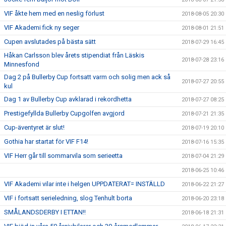
VIF åkte hem med en neslig förlust
2018-08-05 20:30
VIF Akademi fick ny seger
2018-08-01 21:51
Cupen avslutades på bästa sätt
2018-07-29 16:45
Håkan Carlsson blev årets stipendiat från Läskis
2018-07-28 23:16
Minnesfond
Dag 2 på Bullerby Cup fortsatt varm och solig men ack så
2018-07-27 20:55
kul
Dag 1 av Bullerby Cup avklarad i rekordhetta
2018-07-27 08:25
Prestigefyllda Bullerby Cupgolfen avgjord
2018-07-21 21:35
Cup-äventyret är slut!
2018-07-19 20:10
Gothia har startat för VIF F14!
2018-07-16 15:35
VIF Herr går till sommarvila som serieetta
2018-07-04 21:29
2018-06-25 10:46
VIF Akademi vilar inte i helgen UPPDATERAT= INSTÄLLD
2018-06-22 21:27
VIF i fortsatt serieledning, slog Tenhult borta
2018-06-20 23:18
SMÅLANDSDERBY I ETTAN!!
2018-06-18 21:31