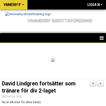
VIMMERBY IF
LOGGA IN
VIMMERBY IDROTTSFÖRENING
HEM
KALENDER
NYHETER
MATCHER
David Lindgren fortsätter som
<
>
OM FÖRENINGEN
tränare för div 2-laget
2017-07-14 13:25
SOCIALA ANSVAR
Nu är allt klart för allas bästa.