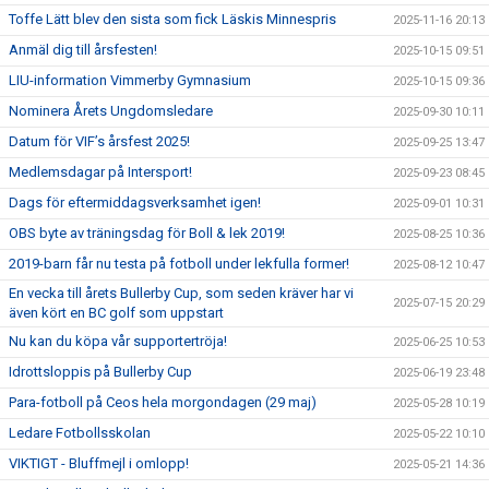
Toffe Lätt blev den sista som fick Läskis Minnespris
2025-11-16 20:13
Anmäl dig till årsfesten!
2025-10-15 09:51
LIU-information Vimmerby Gymnasium
2025-10-15 09:36
Nominera Årets Ungdomsledare
2025-09-30 10:11
Datum för VIF’s årsfest 2025!
2025-09-25 13:47
Medlemsdagar på Intersport!
2025-09-23 08:45
Dags för eftermiddagsverksamhet igen!
2025-09-01 10:31
OBS byte av träningsdag för Boll & lek 2019!
2025-08-25 10:36
2019-barn får nu testa på fotboll under lekfulla former!
2025-08-12 10:47
En vecka till årets Bullerby Cup, som seden kräver har vi
2025-07-15 20:29
även kört en BC golf som uppstart
Nu kan du köpa vår supportertröja!
2025-06-25 10:53
Idrottsloppis på Bullerby Cup
2025-06-19 23:48
Para-fotboll på Ceos hela morgondagen (29 maj)
2025-05-28 10:19
Ledare Fotbollsskolan
2025-05-22 10:10
VIKTIGT - Bluffmejl i omlopp!
2025-05-21 14:36