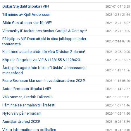
Oskar Stejdahl tillbaka i VIF!
2024-01-04 13:25
Till minne av Kjell Andersson
2023-12-31 21:54
Albin Gustafsson klar för VIF!
2023-12-21 15:07
Vimmerby IF tackar och önskar God jul & Gott nytt!
2023-12-21 13:05
Få hjälp av VIF Dam att slå in dina julklappar under
2023-12-14 07:38
tomtenatta!
Klart med assisterande för våra Division 2-damer!
2023-12-08 10:06
Köp din Bingolott via VIF!&#128155;&#128420;
2023-12-06 15:57
Årets pristagare från Niclas "Läskis" Johanssons
2023-11-19 11:56
minnesfond
Pierre Brorsson klar som huvudtränare även 2024!
2023-11-15 08:26
Anton Brorsson tillbaka i VIF!
2023-11-14 17:37
Välkommen, Fredrik Falkevall!
2023-11-08 18:11
Påminnelse anmälan till årsfest!
2023-11-07 11:46
Nyförvärv på herrsidan!
2023-11-02 11:20
Anmälan årsfest 2023!
2023-10-26 13:39
Viktig information om bollhallen
2023-10-24 10:40