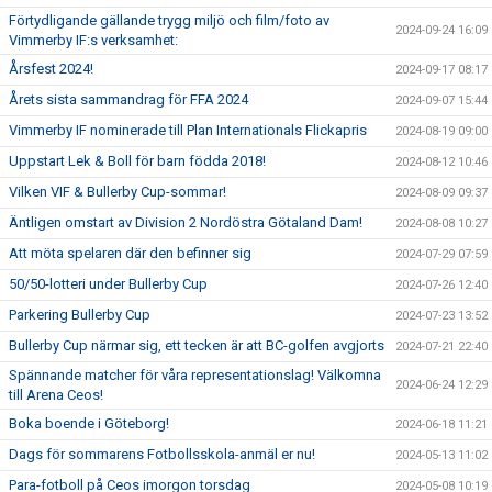
Förtydligande gällande trygg miljö och film/foto av
2024-09-24 16:09
Vimmerby IF:s verksamhet:
Årsfest 2024!
2024-09-17 08:17
Årets sista sammandrag för FFA 2024
2024-09-07 15:44
Vimmerby IF nominerade till Plan Internationals Flickapris
2024-08-19 09:00
Uppstart Lek & Boll för barn födda 2018!
2024-08-12 10:46
Vilken VIF & Bullerby Cup-sommar!
2024-08-09 09:37
Äntligen omstart av Division 2 Nordöstra Götaland Dam!
2024-08-08 10:27
Att möta spelaren där den befinner sig
2024-07-29 07:59
50/50-lotteri under Bullerby Cup
2024-07-26 12:40
Parkering Bullerby Cup
2024-07-23 13:52
Bullerby Cup närmar sig, ett tecken är att BC-golfen avgjorts
2024-07-21 22:40
Spännande matcher för våra representationslag! Välkomna
2024-06-24 12:29
till Arena Ceos!
Boka boende i Göteborg!
2024-06-18 11:21
Dags för sommarens Fotbollsskola-anmäl er nu!
2024-05-13 11:02
Para-fotboll på Ceos imorgon torsdag
2024-05-08 10:19