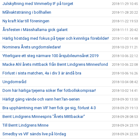
Julskyltning med Vimmerby IF på torget
2018-11-29 10:45
Målvaktsträning i bollhallen
2018-11-28 20:22
Ny kraft klar till föreningen
2018-11-22 19:53
Årsfesten i Mässhallarna gick galant
2018-11-11 20:42
Härlig höstdag med fokus på tjejer och kvinnliga förebilder!
2018-11-03 14:48
Nominera Årets ungdomsledare!
2018-10-23 11:21
Ytterligare ett steg närmare 100 årsjubileumsåret 2019
2018-10-06 22:12
Macke Ahl årets mittback från Bernt Lindgrens Minnesfond
2018-10-06 22:08
Förlust i sista matchen, 4a i div 3 är ändå bra
2018-10-06 16:26
Ungdomsråd
2018-10-04 08:42
Dom här härliga tjejerna söker fler fotbollskompisar!
2018-10-02 14:41
Härligt gäng vände och vann herr7an-serien
2018-09-30 13:50
Bra upphämtning men VIF herr fick ge sig, förlust 4-3
2018-09-29 19:13
Bernt Lindgrens Minnespris "Årets Mittbackar"
2018-09-28 08:53
Till Bernt Lindgrens Minne
2018-09-24 23:19
Smedby vs VIF sänds live på lördag
2018-09-24 22:53