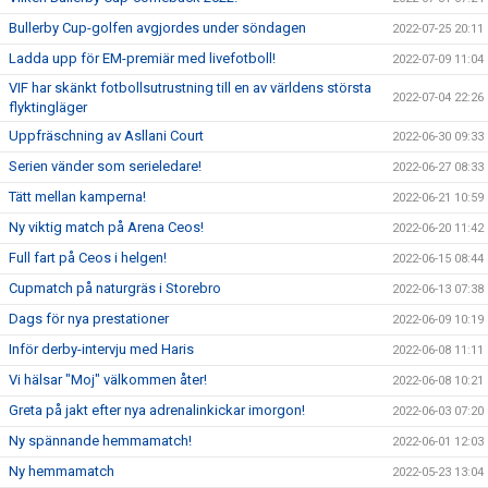
Bullerby Cup-golfen avgjordes under söndagen
2022-07-25 20:11
Ladda upp för EM-premiär med livefotboll!
2022-07-09 11:04
VIF har skänkt fotbollsutrustning till en av världens största
2022-07-04 22:26
flyktingläger
Uppfräschning av Asllani Court
2022-06-30 09:33
Serien vänder som serieledare!
2022-06-27 08:33
Tätt mellan kamperna!
2022-06-21 10:59
Ny viktig match på Arena Ceos!
2022-06-20 11:42
Full fart på Ceos i helgen!
2022-06-15 08:44
Cupmatch på naturgräs i Storebro
2022-06-13 07:38
Dags för nya prestationer
2022-06-09 10:19
Inför derby-intervju med Haris
2022-06-08 11:11
Vi hälsar "Moj" välkommen åter!
2022-06-08 10:21
Greta på jakt efter nya adrenalinkickar imorgon!
2022-06-03 07:20
Ny spännande hemmamatch!
2022-06-01 12:03
Ny hemmamatch
2022-05-23 13:04