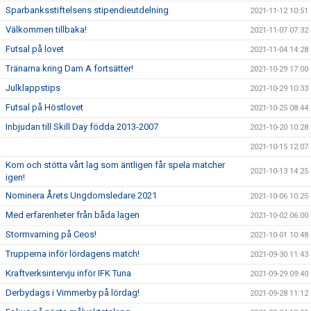
Sparbanksstiftelsens stipendieutdelning
2021-11-12 10:51
Välkommen tillbaka!
2021-11-07 07:32
Futsal på lovet
2021-11-04 14:28
Tränarna kring Dam A fortsätter!
2021-10-29 17:00
Julklappstips
2021-10-29 10:33
Futsal på Höstlovet
2021-10-25 08:44
Inbjudan till Skill Day födda 2013-2007
2021-10-20 10:28
2021-10-15 12:07
Kom och stötta vårt lag som äntligen får spela matcher
2021-10-13 14:25
igen!
Nominera Årets Ungdomsledare 2021
2021-10-06 10:25
Med erfarenheter från båda lagen
2021-10-02 06:00
Stormvarning på Ceos!
2021-10-01 10:48
Trupperna inför lördagens match!
2021-09-30 11:43
Kraftverksintervju inför IFK Tuna
2021-09-29 09:40
Derbydags i Vimmerby på lördag!
2021-09-28 11:12