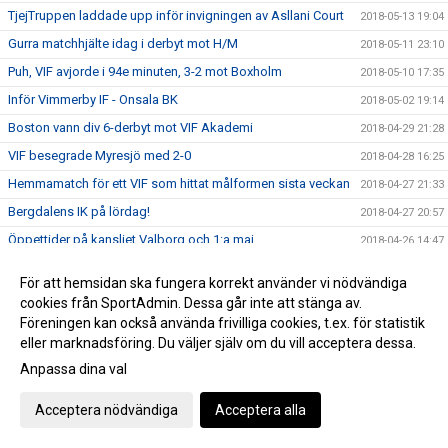
TjejTruppen laddade upp inför invigningen av Asllani Court
2018-05-13 19:04
Gurra matchhjälte idag i derbyt mot H/M
2018-05-11 23:10
Puh, VIF avjorde i 94e minuten, 3-2 mot Boxholm
2018-05-10 17:35
Inför Vimmerby IF - Onsala BK
2018-05-02 19:14
Boston vann div 6-derbyt mot VIF Akademi
2018-04-29 21:28
VIF besegrade Myresjö med 2-0
2018-04-28 16:25
Hemmamatch för ett VIF som hittat målformen sista veckan
2018-04-27 21:33
Bergdalens IK på lördag!
2018-04-27 20:57
Öppettider på kansliet Valborg och 1:a maj
2018-04-26 14:47
Historisk seger för Akademilaget
2018-04-22 22:23
För att hemsidan ska fungera korrekt använder vi nödvändiga
Herr vände ett 1-0 underläge till storseger 1-6
2018-04-21 19:53
cookies från SportAdmin. Dessa går inte att stänga av.
Dam tappade greppet i 2a och fick en försmädlig
Föreningen kan också använda frivilliga cookies, t.ex. för statistik
2018-04-21 19:50
uddamålförlust
eller marknadsföring. Du väljer själv om du vill acceptera dessa.
Landslagets Fotbollsskola 2018
Anpassa dina val
2018-04-19 15:35
Dam C gjorde ett rappt intryck ikväll
2018-04-18 23:26
Acceptera nödvändiga
Acceptera alla
Ibra sköt in en poäng till VIF på stopptid
2018-04-14 16:51