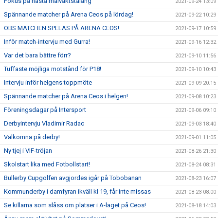
Fokus på nästa målvaktstalang
2021-09-24 13:09
Spännande matcher på Arena Ceos på lördag!
2021-09-22 10:29
OBS MATCHEN SPELAS PÅ ARENA CEOS!
2021-09-17 10:59
Inför match-intervju med Gurra!
2021-09-16 12:32
Var det bara bättre förr?
2021-09-10 11:56
Tuffaste möjliga motstånd för P18!
2021-09-10 10:43
Intervju inför helgens toppmöte
2021-09-09 20:15
Spännande matcher på Arena Ceos i helgen!
2021-09-08 10:23
Föreningsdagar på Intersport
2021-09-06 09:10
Derbyintervju Vladimir Radac
2021-09-03 18:40
Välkomna på derby!
2021-09-01 11:05
Ny tjej i VIF-tröjan
2021-08-26 21:30
Skolstart lika med Fotbollstart!
2021-08-24 08:31
Bullerby Cupgolfen avgjordes igår på Tobobanan
2021-08-23 16:07
Kommunderby i damfyran ikväll kl 19, får inte missas
2021-08-23 08:00
Se killarna som slåss om platser i A-laget på Ceos!
2021-08-18 14:03