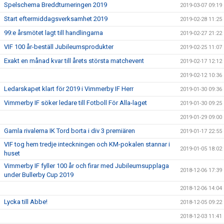
Spelschema Breddturneringen 2019
2019-03-07 09:19
Start eftermiddagsverksamhet 2019
2019-02-28 11:25
99:e årsmötet lagt till handlingarna
2019-02-27 21:22
VIF 100 år-beställ Jubileumsprodukter
2019-02-25 11:07
Exakt en månad kvar till årets största matchevent
2019-02-17 12:12
2019-02-12 10:36
Ledarskapet klart för 2019 i Vimmerby IF Herr
2019-01-30 09:36
Vimmerby IF söker ledare till Fotboll För Alla-laget
2019-01-30 09:25
2019-01-29 09:00
Gamla rivalerna IK Tord borta i div 3 premiären
2019-01-17 22:55
VIF tog hem tredje inteckningen och KM-pokalen stannar i
2019-01-05 18:02
huset
Vimmerby IF fyller 100 år och firar med Jubileumsupplaga
2018-12-06 17:39
under Bullerby Cup 2019
2018-12-06 14:04
Lycka till Abbe!
2018-12-05 09:22
2018-12-03 11:41