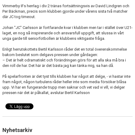
BARN & UNGDOMSVERKSAMHET
Vimmerby IFs herrlag i div 2 tränas fortsättningsvis av David Lindgren och
Per Bäckman, precis som klubben gjorde under vårens sista två matcher
där JC tog timeout.
STÖTTA VIF
Johan "JC" Carlsson är fortfarande kvar i klubben men tar i stället över U21-
KONTAKT / BOKNING
laget, en nog så inspirerande och ansvarsfull uppgift, att slussa in vårt
unga garde till seniorfotbollen är klubbens viktigaste fråga.
Enligt herrutskottets Bertil Karlsson råder det en total överenskommelse
bakom beslutet som delgavs pressen under gårdagen:
– Det är helt odramatiskt och förändringen görs för att alla ska må bra i
den roll de har. Det här är det bästa jag kan tänka mig, sa han då.
På spelarfronten är det tyst tills klubben har något att delge, - vi hastar inte
fram något, någon turbulens råder heller inte som media försöker blåsa
upp. Vi har en fungerande trupp men saknar och vet vad vi vill, vi delger
pressen när det är påkallat, avslutar Bertil Karlsson
Nyhetsarkiv