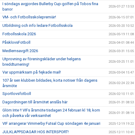
I söndags avgjordes Bullerby Cup-golfen på Tobos fina
2026-07-27 13:53
banor
VM- och Fotbollsskolepremiär!
2026-06-15 07:01
Utbildning och info ledare Fotbollsskola
2026-05-20 10:52
Fotbollsskola 2026
2026-05-19 11:08
PåsklovsFotboll
2026-04-01 08:44
Medlemsavgift 2026
2026-03-31 15:05
Utprovning av föreningskläder under helgens
2026-03-25 11:01
breddturnering!
Var uppmärksam på fejkade mail!
2026-03-04 15:47
107 år sen klubben bildades, korta notiser från dagens
2026-02-24 22:34
årsmöte
Sportlovsfotboll
2026-02-10 11:01
Dagordningen till årsmötet anslås här
2026-01-31 08:53
Glöm Inte !! VIFs årsmöte tisdagen 24 februari kl 18, kom
2026-01-31 08:14
och påverka vår verksamhet
VIF arrangerar Vimmerby Futsal Cup söndagen 4e januari
2025-12-19 19:22
JULKLAPPSDAGAR HOS INTERSPORT!
2025-12-11 10:41