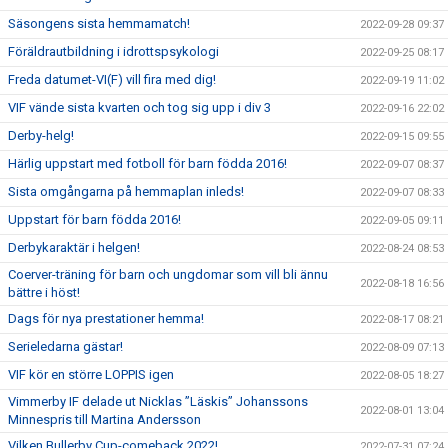
Säsongens sista hemmamatch!
2022-09-28 09:37
Föräldrautbildning i idrottspsykologi
2022-09-25 08:17
Freda datumet-VI(F) vill fira med dig!
2022-09-19 11:02
VIF vände sista kvarten och tog sig upp i div 3
2022-09-16 22:02
Derby-helg!
2022-09-15 09:55
Härlig uppstart med fotboll för barn födda 2016!
2022-09-07 08:37
Sista omgångarna på hemmaplan inleds!
2022-09-07 08:33
Uppstart för barn födda 2016!
2022-09-05 09:11
Derbykaraktär i helgen!
2022-08-24 08:53
Coerver-träning för barn och ungdomar som vill bli ännu
2022-08-18 16:56
bättre i höst!
Dags för nya prestationer hemma!
2022-08-17 08:21
Serieledarna gästar!
2022-08-09 07:13
VIF kör en större LOPPIS igen
2022-08-05 18:27
Vimmerby IF delade ut Nicklas ”Läskis” Johanssons
2022-08-01 13:04
Minnespris till Martina Andersson
Vilken Bullerby Cup-comeback 2022!
2022-07-31 07:24