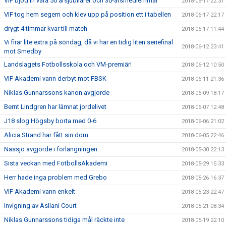
VIF bjöd in våra 50 årsjubilarer och 30-årsmedlemmar
2018-06-17 22:31
VIF tog hem segern och klev upp på position ett i tabellen
2018-06-17 22:17
drygt 4 timmar kvar till match
2018-06-17 11:44
Vi firar lite extra på söndag, då vi har en tidig liten seriefinal
2018-06-12 23:41
mot Smedby
Landslagets Fotbollsskola och VM-premiär!
2018-06-12 10:50
VIF Akademi vann derbyt mot FBSK
2018-06-11 21:36
Niklas Gunnarssons kanon avgjorde
2018-06-09 18:17
Bernt Lindgren har lämnat jordelivet
2018-06-07 12:48
J18 slog Högsby borta med 0-6
2018-06-06 21:02
Alicia Strand har fått sin dom.
2018-06-05 22:46
Nässjö avgjorde i förlängningen
2018-05-30 22:13
Sista veckan med FotbollsAkademi
2018-05-29 15:33
Herr hade inga problem med Grebo
2018-05-26 16:37
VIF Akademi vann enkelt
2018-05-23 22:47
Invigning av Asllani Court
2018-05-21 08:34
Niklas Gunnarssons tidiga mål räckte inte
2018-05-19 22:10