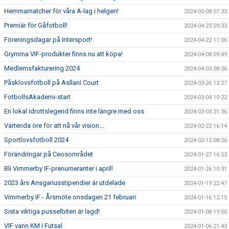
Hemmamatcher för våra A-lag i helgen!
2024-05-08 07:33
Premiär för Gåfotboll!
2024-04-23 09:33
Föreningsdagar på Intersport!
2024-04-22 11:06
Grymma VIF-produkter finns nu att köpa!
2024-04-08 09:49
Medlemsfakturering 2024
2024-04-03 08:36
Påsklovsfotboll på Asllani Court
2024-03-26 12:27
FotbollsAkademi-start
2024-03-04 10:22
En lokal idrottslegend finns inte längre med oss
2024-03-03 21:36
Vartenda öre för att nå vår vision...
2024-02-22 16:14
Sportlovsfotboll 2024
2024-02-12 08:26
Förändringar på Ceosområdet
2024-01-27 16:53
Bli Vimmerby IF-prenumeranter i april!
2024-01-26 10:31
2023 års Ansgariusstipendier är utdelade
2024-01-19 22:47
Vimmerby IF - Årsmöte onsdagen 21 februari
2024-01-16 12:15
Sista viktiga pusselbiten är lagd!
2024-01-08 19:00
VIF vann KM i Futsal
2024-01-06 21:43