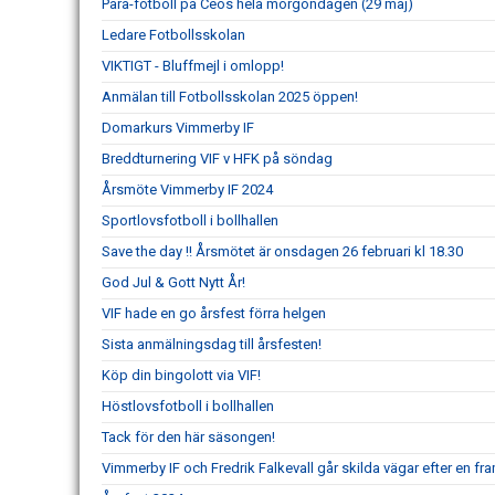
Para-fotboll på Ceos hela morgondagen (29 maj)
Ledare Fotbollsskolan
VIKTIGT - Bluffmejl i omlopp!
Anmälan till Fotbollsskolan 2025 öppen!
Domarkurs Vimmerby IF
Breddturnering VIF v HFK på söndag
Årsmöte Vimmerby IF 2024
Sportlovsfotboll i bollhallen
Save the day !! Årsmötet är onsdagen 26 februari kl 18.30
God Jul & Gott Nytt År!
VIF hade en go årsfest förra helgen
Sista anmälningsdag till årsfesten!
Köp din bingolott via VIF!
Höstlovsfotboll i bollhallen
Tack för den här säsongen!
Vimmerby IF och Fredrik Falkevall går skilda vägar efter en 