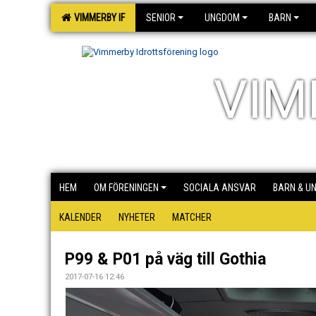
VIMMERBY IF
SENIOR
UNGDOM
BARN
VIM
HEM
OM FÖRENINGEN
SOCIALA ANSVAR
BARN & U
KALENDER
NYHETER
MATCHER
P99 & P01 på väg till Gothia
2017-07-16 12:46