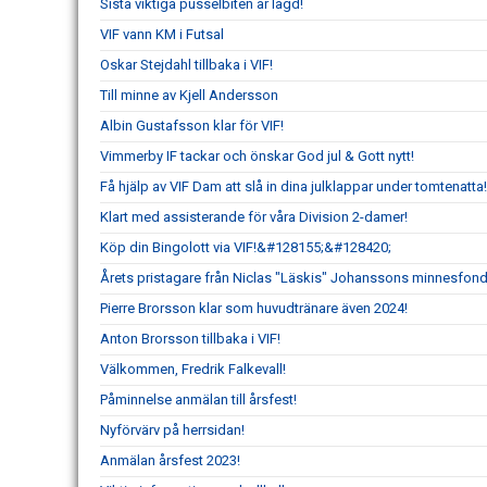
Sista viktiga pusselbiten är lagd!
VIF vann KM i Futsal
Oskar Stejdahl tillbaka i VIF!
Till minne av Kjell Andersson
Albin Gustafsson klar för VIF!
Vimmerby IF tackar och önskar God jul & Gott nytt!
Få hjälp av VIF Dam att slå in dina julklappar under tomtenatta!
Klart med assisterande för våra Division 2-damer!
Köp din Bingolott via VIF!&#128155;&#128420;
Årets pristagare från Niclas "Läskis" Johanssons minnesfon
Pierre Brorsson klar som huvudtränare även 2024!
Anton Brorsson tillbaka i VIF!
Välkommen, Fredrik Falkevall!
Påminnelse anmälan till årsfest!
Nyförvärv på herrsidan!
Anmälan årsfest 2023!