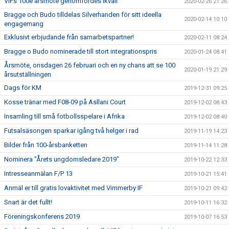
VIFs 100e årsmöte genomfördes ikväll
2020-02-26 21:26
Bragge och Budo tilldelas Silverhanden för sitt ideella
2020-02-14 10:10
engagemang
Exklusivt erbjudande från samarbetspartner!
2020-02-11 08:24
Bragge o Budo nominerade till stort integrationspris
2020-01-24 08:41
Årsmöte, onsdagen 26 februari och en ny chans att se 100
2020-01-19 21:29
årsutställningen
Dags för KM
2019-12-31 09:25
Kosse tränar med F08-09 på Asllani Court
2019-12-02 08:43
Insamling till små fotbollsspelare i Afrika
2019-12-02 08:40
Futsalsäsongen sparkar igång två helger i rad
2019-11-19 14:23
Bilder från 100-årsbanketten
2019-11-14 11:28
Nominera "Årets ungdomsledare 2019"
2019-10-22 12:33
Intresseanmälan F/P 13
2019-10-21 15:41
Anmäl er till gratis lovaktivitet med Vimmerby IF
2019-10-21 09:42
Snart är det fullt!
2019-10-11 16:32
Föreningskonferens 2019
2019-10-07 16:53