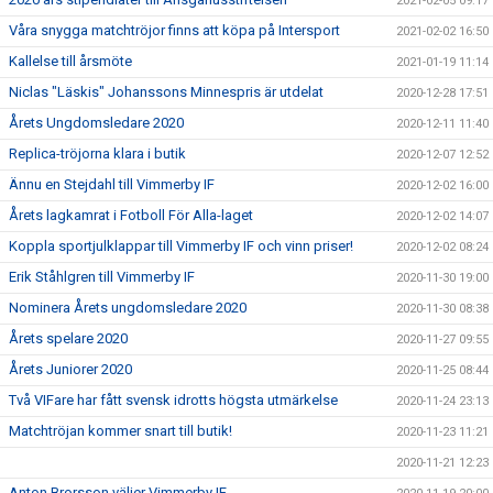
2021-02-05 09:17
Våra snygga matchtröjor finns att köpa på Intersport
2021-02-02 16:50
Kallelse till årsmöte
2021-01-19 11:14
Niclas "Läskis" Johanssons Minnespris är utdelat
2020-12-28 17:51
Årets Ungdomsledare 2020
2020-12-11 11:40
Replica-tröjorna klara i butik
2020-12-07 12:52
Ännu en Stejdahl till Vimmerby IF
2020-12-02 16:00
Årets lagkamrat i Fotboll För Alla-laget
2020-12-02 14:07
Koppla sportjulklappar till Vimmerby IF och vinn priser!
2020-12-02 08:24
Erik Ståhlgren till Vimmerby IF
2020-11-30 19:00
Nominera Årets ungdomsledare 2020
2020-11-30 08:38
Årets spelare 2020
2020-11-27 09:55
Årets Juniorer 2020
2020-11-25 08:44
Två VIFare har fått svensk idrotts högsta utmärkelse
2020-11-24 23:13
Matchtröjan kommer snart till butik!
2020-11-23 11:21
2020-11-21 12:23
Anton Brorsson väljer Vimmerby IF