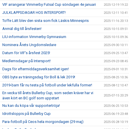
VIF arrangerar Vimmerby Futsal Cup söndagen 4e januari
2025-12-19 19:22
JULKLAPPSDAGAR HOS INTERSPORT!
2025-12-11 10:41
Toffe Lätt blev den sista som fick Läskis Minnespris
2025-11-16 20:13
Anmäl dig till årsfesten!
2025-10-15 09:51
LIU-information Vimmerby Gymnasium
2025-10-15 09:36
Nominera Årets Ungdomsledare
2025-09-30 10:11
Datum för VIF’s årsfest 2025!
2025-09-25 13:47
Medlemsdagar på Intersport!
2025-09-23 08:45
Dags för eftermiddagsverksamhet igen!
2025-09-01 10:31
OBS byte av träningsdag för Boll & lek 2019!
2025-08-25 10:36
2019-barn får nu testa på fotboll under lekfulla former!
2025-08-12 10:47
En vecka till årets Bullerby Cup, som seden kräver har vi
2025-07-15 20:29
även kört en BC golf som uppstart
Nu kan du köpa vår supportertröja!
2025-06-25 10:53
Idrottsloppis på Bullerby Cup
2025-06-19 23:48
Para-fotboll på Ceos hela morgondagen (29 maj)
2025-05-28 10:19