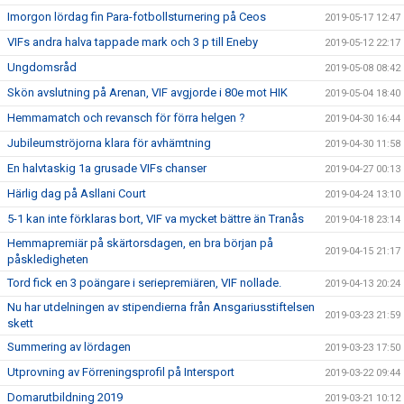
Imorgon lördag fin Para-fotbollsturnering på Ceos
2019-05-17 12:47
VIFs andra halva tappade mark och 3 p till Eneby
2019-05-12 22:17
Ungdomsråd
2019-05-08 08:42
Skön avslutning på Arenan, VIF avgjorde i 80e mot HIK
2019-05-04 18:40
Hemmamatch och revansch för förra helgen ?
2019-04-30 16:44
Jubileumströjorna klara för avhämtning
2019-04-30 11:58
En halvtaskig 1a grusade VIFs chanser
2019-04-27 00:13
Härlig dag på Asllani Court
2019-04-24 13:10
5-1 kan inte förklaras bort, VIF va mycket bättre än Tranås
2019-04-18 23:14
Hemmapremiär på skärtorsdagen, en bra början på
2019-04-15 21:17
påskledigheten
Tord fick en 3 poängare i seriepremiären, VIF nollade.
2019-04-13 20:24
Nu har utdelningen av stipendierna från Ansgariusstiftelsen
2019-03-23 21:59
skett
Summering av lördagen
2019-03-23 17:50
Utprovning av Förreningsprofil på Intersport
2019-03-22 09:44
Domarutbildning 2019
2019-03-21 10:12