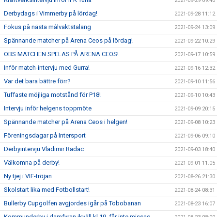
2021-09-29 09:40
Derbydags i Vimmerby på lördag!
2021-09-28 11:12
Fokus på nästa målvaktstalang
2021-09-24 13:09
Spännande matcher på Arena Ceos på lördag!
2021-09-22 10:29
OBS MATCHEN SPELAS PÅ ARENA CEOS!
2021-09-17 10:59
Inför match-intervju med Gurra!
2021-09-16 12:32
Var det bara bättre förr?
2021-09-10 11:56
Tuffaste möjliga motstånd för P18!
2021-09-10 10:43
Intervju inför helgens toppmöte
2021-09-09 20:15
Spännande matcher på Arena Ceos i helgen!
2021-09-08 10:23
Föreningsdagar på Intersport
2021-09-06 09:10
Derbyintervju Vladimir Radac
2021-09-03 18:40
Välkomna på derby!
2021-09-01 11:05
Ny tjej i VIF-tröjan
2021-08-26 21:30
Skolstart lika med Fotbollstart!
2021-08-24 08:31
Bullerby Cupgolfen avgjordes igår på Tobobanan
2021-08-23 16:07
Kommunderby i damfyran ikväll kl 19, får inte missas