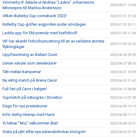
Vimmerby IF delade ut Nicklas ”Läskis” Johanssons
2022-08-01 13:04
Minnespris till Martina Andersson
Vilken Bullerby Cup-comeback 2022!
2022-07-31 07:24
Bullerby Cup-golfen avgjordes under söndagen
2022-07-25 20:11
Ladda upp för EM-premiär med livefotboll!
2022-07-09 11:04
VIF har skänkt fotbollsutrustning till en av världens största
2022-07-04 22:26
flyktingläger
Uppfräschning av Asllani Court
2022-06-30 09:33
Serien vänder som serieledare!
2022-06-27 08:33
Tätt mellan kamperna!
2022-06-21 10:59
Ny viktig match på Arena Ceos!
2022-06-20 11:42
Full fart på Ceos i helgen!
2022-06-15 08:44
Cupmatch på naturgräs i Storebro
2022-06-13 07:38
Dags för nya prestationer
2022-06-09 10:19
Inför derby-intervju med Haris
2022-06-08 11:11
Vi hälsar "Moj" välkommen åter!
2022-06-08 10:21
Greta på jakt efter nya adrenalinkickar imorgon!
2022-06-03 07:20