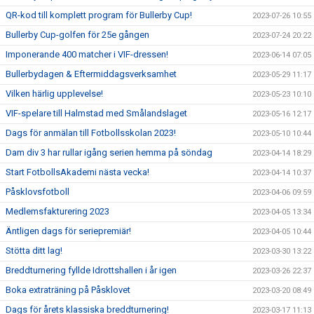
QR-kod till komplett program för Bullerby Cup!
2023-07-26 10:55
Bullerby Cup-golfen för 25e gången
2023-07-24 20:22
Imponerande 400 matcher i VIF-dressen!
2023-06-14 07:05
Bullerbydagen & Eftermiddagsverksamhet
2023-05-29 11:17
Vilken härlig upplevelse!
2023-05-23 10:10
VIF-spelare till Halmstad med Smålandslaget
2023-05-16 12:17
Dags för anmälan till Fotbollsskolan 2023!
2023-05-10 10:44
Dam div 3 har rullar igång serien hemma på söndag
2023-04-14 18:29
Start FotbollsAkademi nästa vecka!
2023-04-14 10:37
Påsklovsfotboll
2023-04-06 09:59
Medlemsfakturering 2023
2023-04-05 13:34
Äntligen dags för seriepremiär!
2023-04-05 10:44
Stötta ditt lag!
2023-03-30 13:22
Breddturnering fyllde Idrottshallen i år igen
2023-03-26 22:37
Boka extraträning på Påsklovet
2023-03-20 08:49
Dags för årets klassiska breddturnering!
2023-03-17 11:13