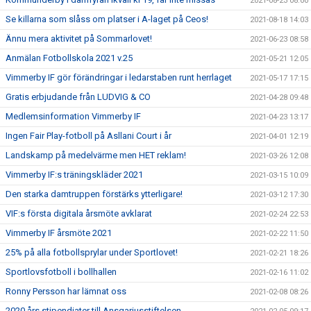
2021-08-23 08:00
Se killarna som slåss om platser i A-laget på Ceos!
2021-08-18 14:03
Ännu mera aktivitet på Sommarlovet!
2021-06-23 08:58
Anmälan Fotbollskola 2021 v.25
2021-05-21 12:05
Vimmerby IF gör förändringar i ledarstaben runt herrlaget
2021-05-17 17:15
Gratis erbjudande från LUDVIG & CO
2021-04-28 09:48
Medlemsinformation Vimmerby IF
2021-04-23 13:17
Ingen Fair Play-fotboll på Asllani Court i år
2021-04-01 12:19
Landskamp på medelvärme men HET reklam!
2021-03-26 12:08
Vimmerby IF:s träningskläder 2021
2021-03-15 10:09
Den starka damtruppen förstärks ytterligare!
2021-03-12 17:30
VIF:s första digitala årsmöte avklarat
2021-02-24 22:53
Vimmerby IF årsmöte 2021
2021-02-22 11:50
25% på alla fotbollsprylar under Sportlovet!
2021-02-21 18:26
Sportlovsfotboll i bollhallen
2021-02-16 11:02
Ronny Persson har lämnat oss
2021-02-08 08:26
2020 års stipendiater till Ansgariusstiftelsen