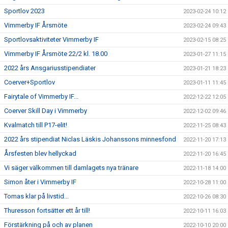
Sportlov 2023
2023-02-24 10:12
Vimmerby IF Årsmöte
2023-02-24 09:43
Sportlovsaktiviteter Vimmerby IF
2023-02-15 08:25
Vimmerby IF Årsmöte 22/2 kl. 18.00
2023-01-27 11:15
2022 års Ansgariusstipendiater
2023-01-21 18:23
Coerver+Sportlov
2023-01-11 11:45
Fairytale of Vimmerby IF...
2022-12-22 12:05
Coerver Skill Day i Vimmerby
2022-12-02 09:46
Kvalmatch till P17-elit!
2022-11-25 08:43
2022 års stipendiat Niclas Läskis Johanssons minnesfond
2022-11-20 17:13
Årsfesten blev hellyckad
2022-11-20 16:45
Vi säger välkommen till damlagets nya tränare
2022-11-18 14:00
Simon åter i Vimmerby IF
2022-10-28 11:00
Tomas klar på livstid...
2022-10-26 08:30
Thuresson fortsätter ett år till!
2022-10-11 16:03
Förstärkning på och av planen
2022-10-10 20:00