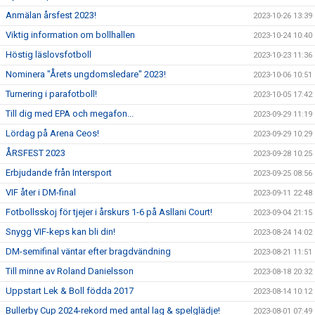
Anmälan årsfest 2023!
2023-10-26 13:39
Viktig information om bollhallen
2023-10-24 10:40
Höstig läslovsfotboll
2023-10-23 11:36
Nominera "Årets ungdomsledare" 2023!
2023-10-06 10:51
Turnering i parafotboll!
2023-10-05 17:42
Till dig med EPA och megafon...
2023-09-29 11:19
Lördag på Arena Ceos!
2023-09-29 10:29
ÅRSFEST 2023
2023-09-28 10:25
Erbjudande från Intersport
2023-09-25 08:56
VIF åter i DM-final
2023-09-11 22:48
Fotbollsskoj för tjejer i årskurs 1-6 på Asllani Court!
2023-09-04 21:15
Snygg VIF-keps kan bli din!
2023-08-24 14:02
DM-semifinal väntar efter bragdvändning
2023-08-21 11:51
Till minne av Roland Danielsson
2023-08-18 20:32
Uppstart Lek & Boll födda 2017
2023-08-14 10:12
Bullerby Cup 2024-rekord med antal lag & spelglädje!
2023-08-01 07:49