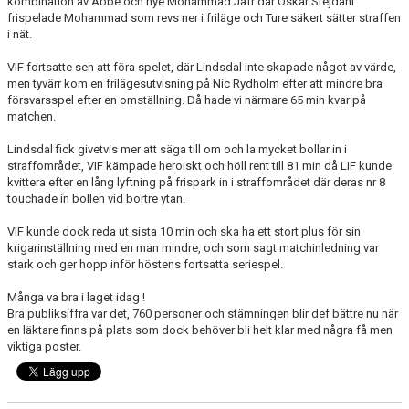
kombination av Abbe och nye Mohammad Jafr där Oskar Stejdahl
BARN & UNGDOMSVERKSAMHET
frispelade Mohammad som revs ner i friläge och Ture säkert sätter straffen
i nät.
STÖTTA VIF
VIF fortsatte sen att föra spelet, där Lindsdal inte skapade något av värde,
men tyvärr kom en frilägesutvisning på Nic Rydholm efter att mindre bra
KONTAKT / BOKNING
försvarsspel efter en omställning. Då hade vi närmare 65 min kvar på
matchen.
Lindsdal fick givetvis mer att säga till om och la mycket bollar in i
straffområdet, VIF kämpade heroiskt och höll rent till 81 min då LIF kunde
kvittera efter en lång lyftning på frispark in i straffområdet där deras nr 8
touchade in bollen vid bortre ytan.
VIF kunde dock reda ut sista 10 min och ska ha ett stort plus för sin
krigarinställning med en man mindre, och som sagt matchinledning var
stark och ger hopp inför höstens fortsatta seriespel.
Många va bra i laget idag !
Bra publiksiffra var det, 760 personer och stämningen blir def bättre nu när
en läktare finns på plats som dock behöver bli helt klar med några få men
viktiga poster.