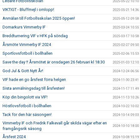
Ledare Fotbollsskolan
2025-05-22 10:10
VIKTIGT - Bluffmejl i omlopp!
2025-05-21 14:36
Anmälan till Fotbollsskolan 2025 öppen!
2025-05-12 09:58
Domarkurs Vimmerby IF
2025-03-24 10:55
Breddturnering VIF v HFK på söndag
2025-03-17 10:58
Årsmöte Vimmerby IF 2024
2025-02-27 09:50
Sportlovsfotboll i bollhallen
2025-02-06 15:53
Save the day !! Årsmötet är onsdagen 26 februari kl 18.30
2025-01-03 12:10
God Jul & Gott Nytt År!
2024-12-24 06:56
VIF hade en go årsfest förra helgen
2024-11-30 23:41
Sista anmälningsdag till årsfesten!
2024-11-17 11:49
Köp din bingolott via VIF!
2024-11-13 10:26
Höstlovsfotboll i bollhallen
2024-10-22 10:02
Tack för den här säsongen!
2024-10-14 09:03
Vimmerby IF och Fredrik Falkevall går skilda vägar efter en
2024-10-10 18:00
framgångsrik säsong
Årsfest 2024
2024-10-08 15:19