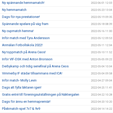
Ny spännande hemmamatch!
2022-06-01 12:03
Ny hemmamatch
2022-05-23 13:04
Dags för nya prestationer!
2022-05-19 09:35
Spännande spelare på väg fram
2022-05-18 08:39
Ny cupmatch hemma!
2022-05-16 11:00
Inför match med Tyra Andersson
2022-05-12 09:53
Anmälan Fotbollskola 2022!
2022-05-11 12:04
Ny toppmatch på Arena Ceos!
2022-05-10 11:52
Inför VIF-DSK med Anton Brorsson
2022-05-05 09:22
Derbykamp och tidig seriefinal på Arena Ceos
2022-05-04 10:04
Vimmerby IF städar tillsammans med ICA!
2022-05-04 09:58
Inför match- Molly Levin
2022-04-27 09:04
Dags att fylla läktaren igen!
2022-04-25 11:41
Gratis entré till föreningsutställningen på Näktergalen
2022-04-22 10:28
Dags för ännu en hemmapremiär!
2022-04-20 10:20
Påskmatch-spel 7v7 & 9v9
2022-04-14 14:22