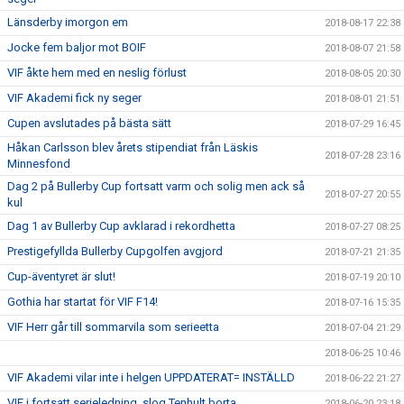
Länsderby imorgon em
2018-08-17 22:38
Jocke fem baljor mot BOIF
2018-08-07 21:58
VIF åkte hem med en neslig förlust
2018-08-05 20:30
VIF Akademi fick ny seger
2018-08-01 21:51
Cupen avslutades på bästa sätt
2018-07-29 16:45
Håkan Carlsson blev årets stipendiat från Läskis
2018-07-28 23:16
Minnesfond
Dag 2 på Bullerby Cup fortsatt varm och solig men ack så
2018-07-27 20:55
kul
Dag 1 av Bullerby Cup avklarad i rekordhetta
2018-07-27 08:25
Prestigefyllda Bullerby Cupgolfen avgjord
2018-07-21 21:35
Cup-äventyret är slut!
2018-07-19 20:10
Gothia har startat för VIF F14!
2018-07-16 15:35
VIF Herr går till sommarvila som serieetta
2018-07-04 21:29
2018-06-25 10:46
VIF Akademi vilar inte i helgen UPPDATERAT= INSTÄLLD
2018-06-22 21:27
VIF i fortsatt serieledning, slog Tenhult borta
2018-06-20 23:18