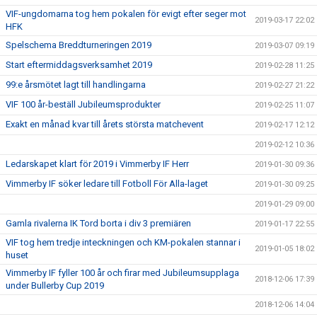
VIF-ungdomarna tog hem pokalen för evigt efter seger mot
2019-03-17 22:02
HFK
Spelschema Breddturneringen 2019
2019-03-07 09:19
Start eftermiddagsverksamhet 2019
2019-02-28 11:25
99:e årsmötet lagt till handlingarna
2019-02-27 21:22
VIF 100 år-beställ Jubileumsprodukter
2019-02-25 11:07
Exakt en månad kvar till årets största matchevent
2019-02-17 12:12
2019-02-12 10:36
Ledarskapet klart för 2019 i Vimmerby IF Herr
2019-01-30 09:36
Vimmerby IF söker ledare till Fotboll För Alla-laget
2019-01-30 09:25
2019-01-29 09:00
Gamla rivalerna IK Tord borta i div 3 premiären
2019-01-17 22:55
VIF tog hem tredje inteckningen och KM-pokalen stannar i
2019-01-05 18:02
huset
Vimmerby IF fyller 100 år och firar med Jubileumsupplaga
2018-12-06 17:39
under Bullerby Cup 2019
2018-12-06 14:04