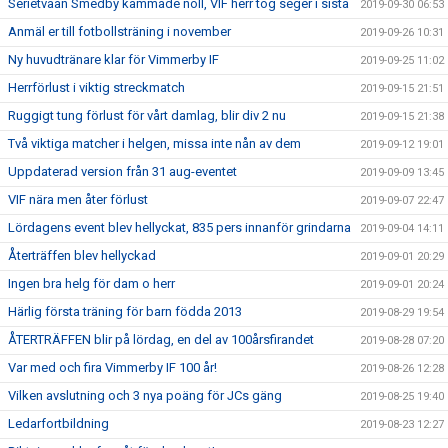
Serietvåan Smedby kammade noll, VIF herr tog seger i sista
2019-09-30 06:53
Anmäl er till fotbollsträning i november
2019-09-26 10:31
Ny huvudtränare klar för Vimmerby IF
2019-09-25 11:02
Herrförlust i viktig streckmatch
2019-09-15 21:51
Ruggigt tung förlust för vårt damlag, blir div 2 nu
2019-09-15 21:38
Två viktiga matcher i helgen, missa inte nån av dem
2019-09-12 19:01
Uppdaterad version från 31 aug-eventet
2019-09-09 13:45
VIF nära men åter förlust
2019-09-07 22:47
Lördagens event blev hellyckat, 835 pers innanför grindarna
2019-09-04 14:11
Återträffen blev hellyckad
2019-09-01 20:29
Ingen bra helg för dam o herr
2019-09-01 20:24
Härlig första träning för barn födda 2013
2019-08-29 19:54
ÅTERTRÄFFEN blir på lördag, en del av 100årsfirandet
2019-08-28 07:20
Var med och fira Vimmerby IF 100 år!
2019-08-26 12:28
Vilken avslutning och 3 nya poäng för JCs gäng
2019-08-25 19:40
Ledarfortbildning
2019-08-23 12:27