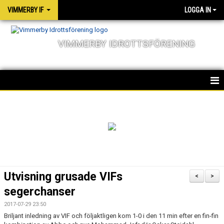
VIMMERBY IF
LOGGA IN
VIMMERBY IDROTTSFÖRENING
HEM
KALENDER
NYHETER
MATCHER
Utvisning grusade VIFs
<
>
OM FÖRENINGEN
segerchanser
2017-07-29 23:50
SOCIALA ANSVAR
Briljant inledning av VIF och följaktligen kom 1-0 i den 11 min efter en fin-fin