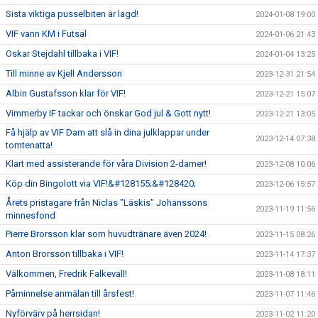
Sista viktiga pusselbiten är lagd!
2024-01-08 19:00
VIF vann KM i Futsal
2024-01-06 21:43
Oskar Stejdahl tillbaka i VIF!
2024-01-04 13:25
Till minne av Kjell Andersson
2023-12-31 21:54
Albin Gustafsson klar för VIF!
2023-12-21 15:07
Vimmerby IF tackar och önskar God jul & Gott nytt!
2023-12-21 13:05
Få hjälp av VIF Dam att slå in dina julklappar under
2023-12-14 07:38
tomtenatta!
Klart med assisterande för våra Division 2-damer!
2023-12-08 10:06
Köp din Bingolott via VIF!&#128155;&#128420;
2023-12-06 15:57
Årets pristagare från Niclas "Läskis" Johanssons
2023-11-19 11:56
minnesfond
Pierre Brorsson klar som huvudtränare även 2024!
2023-11-15 08:26
Anton Brorsson tillbaka i VIF!
2023-11-14 17:37
Välkommen, Fredrik Falkevall!
2023-11-08 18:11
Påminnelse anmälan till årsfest!
2023-11-07 11:46
Nyförvärv på herrsidan!
2023-11-02 11:20