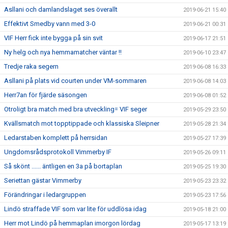
Asllani och damlandslaget ses överallt
2019-06-21 15:40
Effektivt Smedby vann med 3-0
2019-06-21 00:31
VIF Herr fick inte bygga på sin svit
2019-06-17 21:51
Ny helg och nya hemmamatcher väntar !!
2019-06-10 23:47
Tredje raka segern
2019-06-08 16:33
Asllani på plats vid courten under VM-sommaren
2019-06-08 14:03
Herr7an för fjärde säsongen
2019-06-08 01:52
Otroligt bra match med bra utveckling= VIF seger
2019-05-29 23:50
Kvällsmatch mot topptippade och klassiska Sleipner
2019-05-28 21:34
Ledarstaben komplett på herrsidan
2019-05-27 17:39
Ungdomsrådsprotokoll Vimmerby IF
2019-05-26 09:11
Så skönt ...... äntligen en 3a på bortaplan
2019-05-25 19:30
Seriettan gästar Vimmerby
2019-05-23 23:32
Förändringar i ledargruppen
2019-05-23 17:56
Lindö straffade VIF som var lite för uddlösa idag
2019-05-18 21:00
Herr mot Lindö på hemmaplan imorgon lördag
2019-05-17 13:19