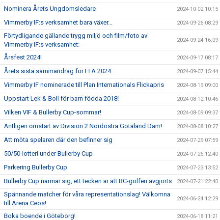
Nominera Årets Ungdomsledare
2024-10-02 10:15
Vimmerby IF:s verksamhet bara växer...
2024-09-26 08:29
Förtydligande gällande trygg miljö och film/foto av
2024-09-24 16:09
Vimmerby IF:s verksamhet:
Årsfest 2024!
2024-09-17 08:17
Årets sista sammandrag för FFA 2024
2024-09-07 15:44
Vimmerby IF nominerade till Plan Internationals Flickapris
2024-08-19 09:00
Uppstart Lek & Boll för barn födda 2018!
2024-08-12 10:46
Vilken VIF & Bullerby Cup-sommar!
2024-08-09 09:37
Äntligen omstart av Division 2 Nordöstra Götaland Dam!
2024-08-08 10:27
Att möta spelaren där den befinner sig
2024-07-29 07:59
50/50-lotteri under Bullerby Cup
2024-07-26 12:40
Parkering Bullerby Cup
2024-07-23 13:52
Bullerby Cup närmar sig, ett tecken är att BC-golfen avgjorts
2024-07-21 22:40
Spännande matcher för våra representationslag! Välkomna
2024-06-24 12:29
till Arena Ceos!
Boka boende i Göteborg!
2024-06-18 11:21