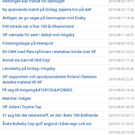
Riktningen klar framåt för damlaget!
2019-08-22 19:17
Ny spännande match på lördag, tjejerna tror på det!
2019-08-20 11:06
Äntligen, en go seger på hemmaplan mot Eneby
2019-08-17 18:28
Fritt inträde när vi firar 100-år tillsammans!
2019-08-13 21:02
VIF vaknade för sent i derbyt mot Högsby
2019-08-11 08:31
Föreningsdagar på Intersport
2019-08-09 10:25
Ett OAIK med flera nyförvärv i startelvan körde över VIF
2019-08-07 22:52
Anmäl era barn till Skill Day!
2019-08-07 11:26
Länsderby på lördag i Högsby
2019-08-06 09:46
VIF-supportern och sportjournalisten Roland Claesson
2019-08-03 22:51
skänkte material till VIF
På väg till invigning&#128155;&#128420;
2019-08-02 18:56
Matcher i helgen
2019-08-01 11:19
VIF vidare i Toyota Cup
2019-08-01 08:35
31 aug blir det veteranträff, en del i årets 100-årsfirande
2019-07-22 00:17
Årets Bullerby Cup-golf avgjord i både regn och sol
2019-07-21 23:51
2019-06-24 10:54