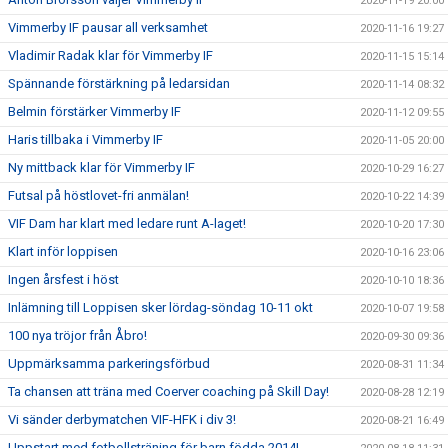
2020-11-19 20:00
Vimmerby IF pausar all verksamhet
2020-11-16 19:27
Vladimir Radak klar för Vimmerby IF
2020-11-15 15:14
Spännande förstärkning på ledarsidan
2020-11-14 08:32
Belmin förstärker Vimmerby IF
2020-11-12 09:55
Haris tillbaka i Vimmerby IF
2020-11-05 20:00
Ny mittback klar för Vimmerby IF
2020-10-29 16:27
Futsal på höstlovet-fri anmälan!
2020-10-22 14:39
VIF Dam har klart med ledare runt A-laget!
2020-10-20 17:30
Klart inför loppisen
2020-10-16 23:06
Ingen årsfest i höst
2020-10-10 18:36
Inlämning till Loppisen sker lördag-söndag 10-11 okt
2020-10-07 19:58
100 nya tröjor från Åbro!
2020-09-30 09:36
Uppmärksamma parkeringsförbud
2020-08-31 11:34
Ta chansen att träna med Coerver coaching på Skill Day!
2020-08-28 12:19
Vi sänder derbymatchen VIF-HFK i div 3!
2020-08-21 16:49
Uppstart med fotbollsträning för barn födda 2014!