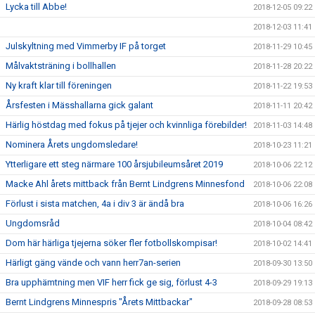
Lycka till Abbe!
2018-12-05 09:22
2018-12-03 11:41
Julskyltning med Vimmerby IF på torget
2018-11-29 10:45
Målvaktsträning i bollhallen
2018-11-28 20:22
Ny kraft klar till föreningen
2018-11-22 19:53
Årsfesten i Mässhallarna gick galant
2018-11-11 20:42
Härlig höstdag med fokus på tjejer och kvinnliga förebilder!
2018-11-03 14:48
Nominera Årets ungdomsledare!
2018-10-23 11:21
Ytterligare ett steg närmare 100 årsjubileumsåret 2019
2018-10-06 22:12
Macke Ahl årets mittback från Bernt Lindgrens Minnesfond
2018-10-06 22:08
Förlust i sista matchen, 4a i div 3 är ändå bra
2018-10-06 16:26
Ungdomsråd
2018-10-04 08:42
Dom här härliga tjejerna söker fler fotbollskompisar!
2018-10-02 14:41
Härligt gäng vände och vann herr7an-serien
2018-09-30 13:50
Bra upphämtning men VIF herr fick ge sig, förlust 4-3
2018-09-29 19:13
Bernt Lindgrens Minnespris "Årets Mittbackar"
2018-09-28 08:53