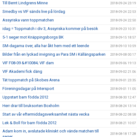
Till Bernt Lindgrens Minne
2018-09-24 23:19
Smedby vs VIF sänds live på lördag
2018-09-24 22:53
Assyriska vann toppmatchen
2018-09-24 22:50
idag = Toppmatch i div 3, Assyriska kommer på besök
2018-09-23 10:31
5-1 seger mot Knäppingsborgs BK
2018-09-15 18:57
SM-dagarna över, alla har åkt hem med ett leende
2018-09-10 10:59
Bilder från en lyckad invigning av Para SM i Källängsparken
2018-09-08 00:17
VIF F08-09 &#10084; VIF dam
2018-09-06 19:13
VIF Akademi fick däng
2018-09-02 21:06
Tät toppmatch på Skobes Arena
2018-09-01 23:35
Föreningsdagar på Intersport
2018-09-01 11:05
Uppstart barn födda 2012
2018-08-30 12:47
Herr drar till bruksorten Boxholm
2018-08-24 13:14
Start av vår eftermiddagsverksamhet nästa vecka
2018-08-22 08:58
Lek & Boll för barn födda 2012
2018-08-21 10:07
Adam kom in, avslutade kliniskt och vände matchen till
2018-08-18 17:28
seger