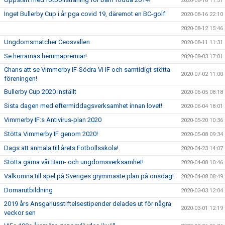
2020-08-18 11:31
Inget Bullerby Cup i år pga covid 19, däremot en BC-golf
2020-08-16 22:10
2020-08-12 15:46
Ungdomsmatcher Ceosvallen
2020-08-11 11:31
Se herrarnas hemmapremiär!
2020-08-03 17:01
Chans att se Vimmerby IF-Södra Vi IF och samtidigt stötta
2020-07-02 11:00
föreningen!
Bullerby Cup 2020 inställt
2020-06-05 08:18
Sista dagen med eftermiddagsverksamhet innan lovet!
2020-06-04 18:01
Vimmerby IF:s Antivirus-plan 2020
2020-05-20 10:36
Stötta Vimmerby IF genom 2020!
2020-05-08 09:34
Dags att anmäla till årets Fotbollsskola!
2020-04-23 14:07
Stötta gärna vår Barn- och ungdomsverksamhet!
2020-04-08 10:46
Välkomna till spel på Sveriges grymmaste plan på onsdag!
2020-04-08 08:49
Domarutbildning
2020-03-03 12:04
2019 års Ansgariusstiftelsestipender delades ut för några
2020-03-01 12:19
veckor sen