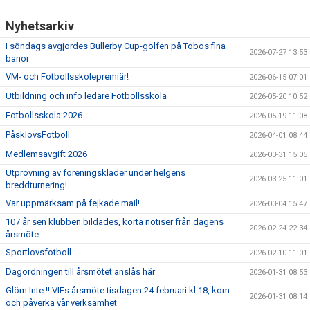
Nyhetsarkiv
I söndags avgjordes Bullerby Cup-golfen på Tobos fina
2026-07-27 13:53
banor
VM- och Fotbollsskolepremiär!
2026-06-15 07:01
Utbildning och info ledare Fotbollsskola
2026-05-20 10:52
Fotbollsskola 2026
2026-05-19 11:08
PåsklovsFotboll
2026-04-01 08:44
Medlemsavgift 2026
2026-03-31 15:05
Utprovning av föreningskläder under helgens
2026-03-25 11:01
breddturnering!
Var uppmärksam på fejkade mail!
2026-03-04 15:47
107 år sen klubben bildades, korta notiser från dagens
2026-02-24 22:34
årsmöte
Sportlovsfotboll
2026-02-10 11:01
Dagordningen till årsmötet anslås här
2026-01-31 08:53
Glöm Inte !! VIFs årsmöte tisdagen 24 februari kl 18, kom
2026-01-31 08:14
och påverka vår verksamhet