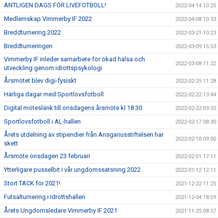
ÄNTLIGEN DAGS FÖR LIVEFOTBOLL!
2022-04-14 10:25
Medlemskap Vimmerby IF 2022
2022-04-08 10:33
Breddturnering 2022
2022-03-21 10:23
Breddturneringen
2022-03-09 15:53
Vimmerby IF inleder samarbete för ökad hälsa och
2022-03-08 11:22
utveckling genom idrottspsykologi
Årsmötet blev digi-fysiskt
2022-02-25 11:28
Härliga dagar med Sportlovsfotboll
2022-02-22 13:44
Digital möteslänk till onsdagens årsmöte kl 18.30
2022-02-22 09:32
Sportlovsfotboll i AL-hallen
2022-02-17 08:30
Årets utdelning av stipendier från Ansgariusstiftelsen har
2022-02-10 09:00
skett
Årsmöte onsdagen 23 februari
2022-02-01 17:11
Ytterligare pusselbit i vår ungdomssatsning 2022
2022-01-12 12:11
Stort TACK för 2021!
2021-12-22 11:25
Futsalturnering i Idrottshallen
2021-12-04 18:09
Årets Ungdomsledare Vimmerby IF 2021
2021-11-25 08:57