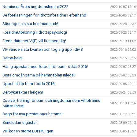
Nominera Årets ungdomsledare 2022
2022-10-07 14:16
Se föreläsningen för idrottsföräldrar i efterhand
2022-10-05 09:17
Säsongens sista hemmamatch!
2022-09-28 09:37
Föräldrautbildning i idrottspsykologi
2022-09-25 08:17
Freda datumet-VI(F) vill fira med dig!
2022-09-19 11:02
VIF vände sista kvarten och tog sig upp i div 3
2022-09-16 22:02
Derby-helg!
2022-09-15 09:55
Härlig uppstart med fotboll för barn födda 2016!
2022-09-07 08:37
Sista omgångarna på hemmaplan inleds!
2022-09-07 08:33
Uppstart för barn födda 2016!
2022-09-05 09:11
Derbykaraktär i helgen!
2022-08-24 08:53
Coerver-träning för barn och ungdomar som vill bli ännu
2022-08-18 16:56
bättre i höst!
Dags för nya prestationer hemma!
2022-08-17 08:21
Serieledarna gästar!
2022-08-09 07:13
VIF kör en större LOPPIS igen
2022-08-05 18:27