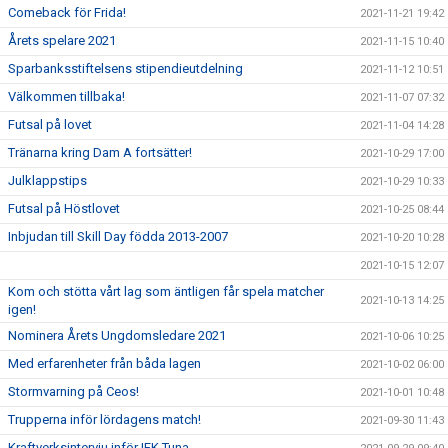
Comeback för Frida!
2021-11-21 19:42
Årets spelare 2021
2021-11-15 10:40
Sparbanksstiftelsens stipendieutdelning
2021-11-12 10:51
Välkommen tillbaka!
2021-11-07 07:32
Futsal på lovet
2021-11-04 14:28
Tränarna kring Dam A fortsätter!
2021-10-29 17:00
Julklappstips
2021-10-29 10:33
Futsal på Höstlovet
2021-10-25 08:44
Inbjudan till Skill Day födda 2013-2007
2021-10-20 10:28
2021-10-15 12:07
Kom och stötta vårt lag som äntligen får spela matcher
2021-10-13 14:25
igen!
Nominera Årets Ungdomsledare 2021
2021-10-06 10:25
Med erfarenheter från båda lagen
2021-10-02 06:00
Stormvarning på Ceos!
2021-10-01 10:48
Trupperna inför lördagens match!
2021-09-30 11:43
Kraftverksintervju inför IFK Tuna