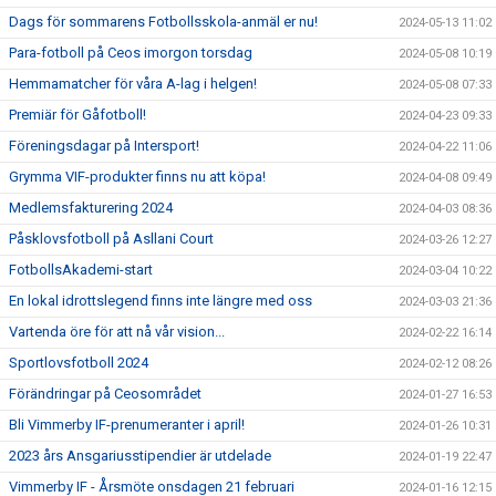
Dags för sommarens Fotbollsskola-anmäl er nu!
2024-05-13 11:02
Para-fotboll på Ceos imorgon torsdag
2024-05-08 10:19
Hemmamatcher för våra A-lag i helgen!
2024-05-08 07:33
Premiär för Gåfotboll!
2024-04-23 09:33
Föreningsdagar på Intersport!
2024-04-22 11:06
Grymma VIF-produkter finns nu att köpa!
2024-04-08 09:49
Medlemsfakturering 2024
2024-04-03 08:36
Påsklovsfotboll på Asllani Court
2024-03-26 12:27
FotbollsAkademi-start
2024-03-04 10:22
En lokal idrottslegend finns inte längre med oss
2024-03-03 21:36
Vartenda öre för att nå vår vision...
2024-02-22 16:14
Sportlovsfotboll 2024
2024-02-12 08:26
Förändringar på Ceosområdet
2024-01-27 16:53
Bli Vimmerby IF-prenumeranter i april!
2024-01-26 10:31
2023 års Ansgariusstipendier är utdelade
2024-01-19 22:47
Vimmerby IF - Årsmöte onsdagen 21 februari
2024-01-16 12:15