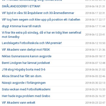
SMÅLANDSDERBY I ETTAN!!
2018-06-18 21:31
VIF bjöd in våra 50 årsjubilarer och 30-årsmedlemmar
2018-06-17 22:31
VIF tog hem segern och klev upp på position ett i tabellen
2018-06-17 22:17
drygt 4 timmar kvar till match
2018-06-17 11:44
Vi firar lite extra på söndag, då vi har en tidig liten seriefinal
2018-06-12 23:41
mot Smedby
Landslagets Fotbollsskola och VM-premiär!
2018-06-12 10:50
VIF Akademi vann derbyt mot FBSK
2018-06-11 21:36
Niklas Gunnarssons kanon avgjorde
2018-06-09 18:17
Bernt Lindgren har lämnat jordelivet
2018-06-07 12:48
J18 slog Högsby borta med 0-6
2018-06-06 21:02
Alicia Strand har fått sin dom.
2018-06-05 22:46
Nässjö avgjorde i förlängningen
2018-05-30 22:13
Sista veckan med FotbollsAkademi
2018-05-29 15:33
Herr hade inga problem med Grebo
2018-05-26 16:37
VIF Akademi vann enkelt
2018-05-23 22:47