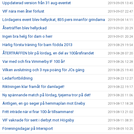
Uppdaterad version från 31 aug-eventet
2019-09-09 13:45
VIF nära men åter förlust
2019-09-07 22:47
Lördagens event blev hellyckat, 835 pers innanför grindarna
2019-09-04 14:11
Återträffen blev hellyckad
2019-09-01 20:29
Ingen bra helg för dam o herr
2019-09-01 20:24
Härlig första träning för barn födda 2013
2019-08-29 19:54
ÅTERTRÄFFEN blir på lördag, en del av 100årsfirandet
2019-08-28 07:20
Var med och fira Vimmerby IF 100 år!
2019-08-26 12:28
Vilken avslutning och 3 nya poäng för JCs gäng
2019-08-25 19:40
Ledarfortbildning
2019-08-23 12:27
Riktningen klar framåt för damlaget!
2019-08-22 19:17
Ny spännande match på lördag, tjejerna tror på det!
2019-08-20 11:06
Äntligen, en go seger på hemmaplan mot Eneby
2019-08-17 18:28
Fritt inträde när vi firar 100-år tillsammans!
2019-08-13 21:02
VIF vaknade för sent i derbyt mot Högsby
2019-08-11 08:31
Föreningsdagar på Intersport
2019-08-09 10:25