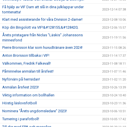
Få hjälp av VIF Dam att slå in dina julklappar under
2023-12-14 07:38
tomtenatta!
Klart med assisterande för våra Division 2-damer!
2023-12-08 10:06
Köp din Bingolott via VIF!&#128155;&#128420;
2023-12-06 15:57
Årets pristagare från Niclas "Läskis" Johanssons
2023-11-19 11:56
minnesfond
Pierre Brorsson klar som huvudtränare även 2024!
2023-11-15 08:26
Anton Brorsson tillbaka i VIF!
2023-11-14 17:37
Välkommen, Fredrik Falkevall!
2023-11-08 18:11
Påminnelse anmälan till årsfest!
2023-11-07 11:46
Nyförvärv på herrsidan!
2023-11-02 11:20
Anmälan årsfest 2023!
2023-10-26 13:39
Viktig information om bollhallen
2023-10-24 10:40
Höstig läslovsfotboll
2023-10-23 11:36
Nominera "Årets ungdomsledare" 2023!
2023-10-06 10:51
Turnering i parafotboll!
2023-10-05 17:42
Till dig med EPA och megafon...