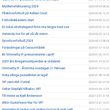
Medlemsfakturering 2024
2024-04-03 08:36
Påsklovsfotboll på Asllani Court
2024-03-26 12:27
FotbollsAkademi-start
2024-03-04 10:22
En lokal idrottslegend finns inte längre med oss
2024-03-03 21:36
Vartenda öre för att nå vår vision...
2024-02-22 16:14
Sportlovsfotboll 2024
2024-02-12 08:26
Förändringar på Ceosområdet
2024-01-27 16:53
Bli Vimmerby IF-prenumeranter i april!
2024-01-26 10:31
2023 års Ansgariusstipendier är utdelade
2024-01-19 22:47
Vimmerby IF - Årsmöte onsdagen 21 februari
2024-01-16 12:15
Sista viktiga pusselbiten är lagd!
2024-01-08 19:00
VIF vann KM i Futsal
2024-01-06 21:43
Oskar Stejdahl tillbaka i VIF!
2024-01-04 13:25
Till minne av Kjell Andersson
2023-12-31 21:54
Albin Gustafsson klar för VIF!
2023-12-21 15:07
Vimmerby IF tackar och önskar God jul & Gott nytt!
2023-12-21 13:05