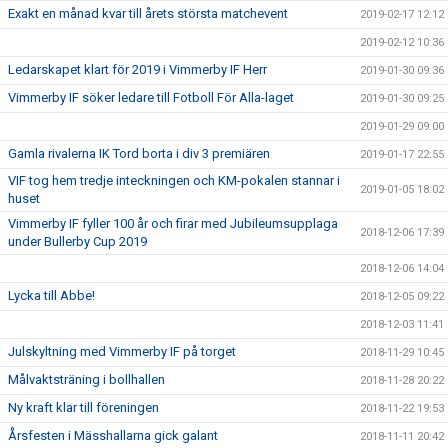
Exakt en månad kvar till årets största matchevent
2019-02-17 12:12
2019-02-12 10:36
Ledarskapet klart för 2019 i Vimmerby IF Herr
2019-01-30 09:36
Vimmerby IF söker ledare till Fotboll För Alla-laget
2019-01-30 09:25
2019-01-29 09:00
Gamla rivalerna IK Tord borta i div 3 premiären
2019-01-17 22:55
VIF tog hem tredje inteckningen och KM-pokalen stannar i
2019-01-05 18:02
huset
Vimmerby IF fyller 100 år och firar med Jubileumsupplaga
2018-12-06 17:39
under Bullerby Cup 2019
2018-12-06 14:04
Lycka till Abbe!
2018-12-05 09:22
2018-12-03 11:41
Julskyltning med Vimmerby IF på torget
2018-11-29 10:45
Målvaktsträning i bollhallen
2018-11-28 20:22
Ny kraft klar till föreningen
2018-11-22 19:53
Årsfesten i Mässhallarna gick galant
2018-11-11 20:42