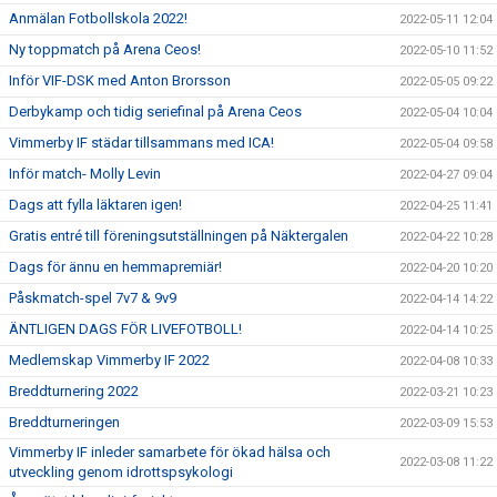
Anmälan Fotbollskola 2022!
2022-05-11 12:04
Ny toppmatch på Arena Ceos!
2022-05-10 11:52
Inför VIF-DSK med Anton Brorsson
2022-05-05 09:22
Derbykamp och tidig seriefinal på Arena Ceos
2022-05-04 10:04
Vimmerby IF städar tillsammans med ICA!
2022-05-04 09:58
Inför match- Molly Levin
2022-04-27 09:04
Dags att fylla läktaren igen!
2022-04-25 11:41
Gratis entré till föreningsutställningen på Näktergalen
2022-04-22 10:28
Dags för ännu en hemmapremiär!
2022-04-20 10:20
Påskmatch-spel 7v7 & 9v9
2022-04-14 14:22
ÄNTLIGEN DAGS FÖR LIVEFOTBOLL!
2022-04-14 10:25
Medlemskap Vimmerby IF 2022
2022-04-08 10:33
Breddturnering 2022
2022-03-21 10:23
Breddturneringen
2022-03-09 15:53
Vimmerby IF inleder samarbete för ökad hälsa och
2022-03-08 11:22
utveckling genom idrottspsykologi