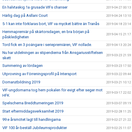
En halvtaskig 1a grusade VIFs chanser
2019-04-27 00:13
Härlig dag på Asllani Court
2019-04-24 13:10
5-1 kan inte förklaras bort, VIF va mycket bättre än Tranås
2019-04-18 23:14
Hemmapremiär på skärtorsdagen, en bra början på
2019-04-15 21:17
påskledigheten
Tord fick en 3 poängare i seriepremiären, VIF nollade.
2019-04-13 20:24
Nu har utdelningen av stipendierna från Ansgariusstiftelsen
2019-03-23 21:59
skett
Summering av lördagen
2019-03-23 17:50
Utprovning av Förreningsprofil på Intersport
2019-03-22 09:44
Domarutbildning 2019
2019-03-21 10:12
VIF-ungdomarna tog hem pokalen för evigt efter seger mot
2019-03-17 22:02
HFK
Spelschema Breddturneringen 2019
2019-03-07 09:19
Start eftermiddagsverksamhet 2019
2019-02-28 11:25
99:e årsmötet lagt till handlingarna
2019-02-27 21:22
VIF 100 år-beställ Jubileumsprodukter
2019-02-25 11:07