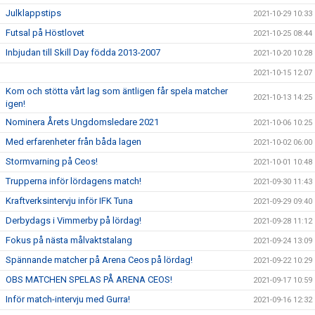
Julklappstips
2021-10-29 10:33
Futsal på Höstlovet
2021-10-25 08:44
Inbjudan till Skill Day födda 2013-2007
2021-10-20 10:28
2021-10-15 12:07
Kom och stötta vårt lag som äntligen får spela matcher
2021-10-13 14:25
igen!
Nominera Årets Ungdomsledare 2021
2021-10-06 10:25
Med erfarenheter från båda lagen
2021-10-02 06:00
Stormvarning på Ceos!
2021-10-01 10:48
Trupperna inför lördagens match!
2021-09-30 11:43
Kraftverksintervju inför IFK Tuna
2021-09-29 09:40
Derbydags i Vimmerby på lördag!
2021-09-28 11:12
Fokus på nästa målvaktstalang
2021-09-24 13:09
Spännande matcher på Arena Ceos på lördag!
2021-09-22 10:29
OBS MATCHEN SPELAS PÅ ARENA CEOS!
2021-09-17 10:59
Inför match-intervju med Gurra!
2021-09-16 12:32