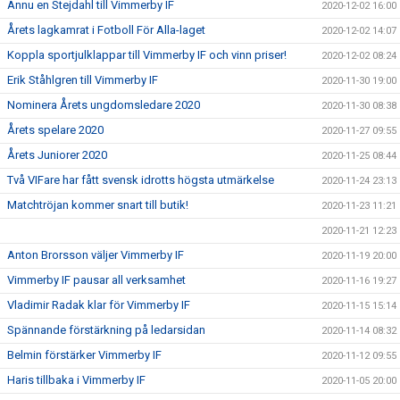
Ännu en Stejdahl till Vimmerby IF
2020-12-02 16:00
Årets lagkamrat i Fotboll För Alla-laget
2020-12-02 14:07
Koppla sportjulklappar till Vimmerby IF och vinn priser!
2020-12-02 08:24
Erik Ståhlgren till Vimmerby IF
2020-11-30 19:00
Nominera Årets ungdomsledare 2020
2020-11-30 08:38
Årets spelare 2020
2020-11-27 09:55
Årets Juniorer 2020
2020-11-25 08:44
Två VIFare har fått svensk idrotts högsta utmärkelse
2020-11-24 23:13
Matchtröjan kommer snart till butik!
2020-11-23 11:21
2020-11-21 12:23
Anton Brorsson väljer Vimmerby IF
2020-11-19 20:00
Vimmerby IF pausar all verksamhet
2020-11-16 19:27
Vladimir Radak klar för Vimmerby IF
2020-11-15 15:14
Spännande förstärkning på ledarsidan
2020-11-14 08:32
Belmin förstärker Vimmerby IF
2020-11-12 09:55
Haris tillbaka i Vimmerby IF
2020-11-05 20:00