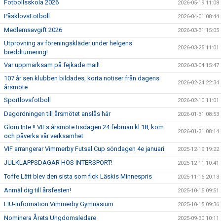
Fotbollsskola 2026
2026-05-19 11:08
PåsklovsFotboll
2026-04-01 08:44
Medlemsavgift 2026
2026-03-31 15:05
Utprovning av föreningskläder under helgens
2026-03-25 11:01
breddturnering!
Var uppmärksam på fejkade mail!
2026-03-04 15:47
107 år sen klubben bildades, korta notiser från dagens
2026-02-24 22:34
årsmöte
Sportlovsfotboll
2026-02-10 11:01
Dagordningen till årsmötet anslås här
2026-01-31 08:53
Glöm Inte !! VIFs årsmöte tisdagen 24 februari kl 18, kom
2026-01-31 08:14
och påverka vår verksamhet
VIF arrangerar Vimmerby Futsal Cup söndagen 4e januari
2025-12-19 19:22
JULKLAPPSDAGAR HOS INTERSPORT!
2025-12-11 10:41
Toffe Lätt blev den sista som fick Läskis Minnespris
2025-11-16 20:13
Anmäl dig till årsfesten!
2025-10-15 09:51
LIU-information Vimmerby Gymnasium
2025-10-15 09:36
Nominera Årets Ungdomsledare
2025-09-30 10:11