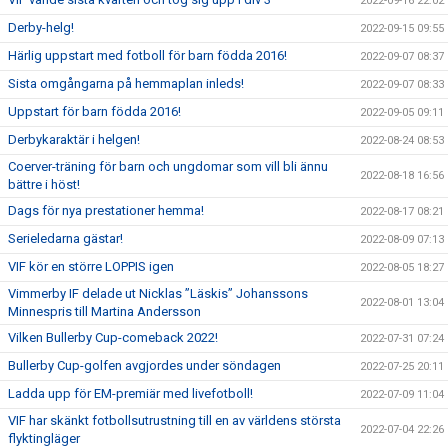
2022-09-16 22:02
Derby-helg!
2022-09-15 09:55
Härlig uppstart med fotboll för barn födda 2016!
2022-09-07 08:37
Sista omgångarna på hemmaplan inleds!
2022-09-07 08:33
Uppstart för barn födda 2016!
2022-09-05 09:11
Derbykaraktär i helgen!
2022-08-24 08:53
Coerver-träning för barn och ungdomar som vill bli ännu
2022-08-18 16:56
bättre i höst!
Dags för nya prestationer hemma!
2022-08-17 08:21
Serieledarna gästar!
2022-08-09 07:13
VIF kör en större LOPPIS igen
2022-08-05 18:27
Vimmerby IF delade ut Nicklas ”Läskis” Johanssons
2022-08-01 13:04
Minnespris till Martina Andersson
Vilken Bullerby Cup-comeback 2022!
2022-07-31 07:24
Bullerby Cup-golfen avgjordes under söndagen
2022-07-25 20:11
Ladda upp för EM-premiär med livefotboll!
2022-07-09 11:04
VIF har skänkt fotbollsutrustning till en av världens största
2022-07-04 22:26
flyktingläger