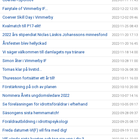
2023-01-11 11:45
Fairytale of Vimmerby IF...
2022-12-22 12:05
Coerver Skill Day i Vimmerby
2022-12-02 09:46
Kvalmatch till P17-elit!
2022-11-25 08:43
2022 års stipendiat Niclas Läskis Johanssons minnesfond
2022-11-20 17:13
Årsfesten blev hellyckad
2022-11-20 16:45
Vi säger välkommen till damlagets nya tränare
2022-11-18 14:00
Simon åter i Vimmerby IF
2022-10-28 11:00
Tomas klar på livstid...
2022-10-26 08:30
Thuresson fortsätter ett år till!
2022-10-11 16:03
Förstärkning på och av planen
2022-10-10 20:00
Nominera Årets ungdomsledare 2022
2022-10-07 14:16
Se föreläsningen för idrottsföräldrar i efterhand
2022-10-05 09:17
Säsongens sista hemmamatch!
2022-09-28 09:37
Föräldrautbildning i idrottspsykologi
2022-09-25 08:17
Freda datumet-VI(F) vill fira med dig!
2022-09-19 11:02
VIF vände sista kvarten och tog sig upp i div 3