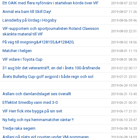
Ett OAIK med flera nyförvärv i startelvan körde över VIF
2019-08-07 22:52
Anmäl era barn till Skill Day!
2019-08-07 11:26
Länsderby på lördag i Högsby
2019-08-06 09:46
VIF-supportern och sportjournalisten Roland Claesson
2019-08-03 22:51
skänkte material till VIF
På väg till invigning&#128155;&#128420;
2019-08-02 18:56
Matcher i helgen
2019-08-01 11:19
VIF vidare i Toyota Cup
2019-08-01 08:35
31 aug blir det veteranträff, en del i årets 100-årsfirande
2019-07-22 00:17
Årets Bullerby Cup-golf avgjord i både regn och sol
2019-07-21 23:51
2019-06-24 10:54
Asllani och damlandslaget ses överallt
2019-06-21 15:40
Effektivt Smedby vann med 3-0
2019-06-21 00:31
VIF Herr fick inte bygga på sin svit
2019-06-17 21:51
Ny helg och nya hemmamatcher väntar !!
2019-06-10 23:47
Tredje raka segern
2019-06-08 16:33
Asllani på plats vid courten under VM-sommaren
2019-06-08 14:03