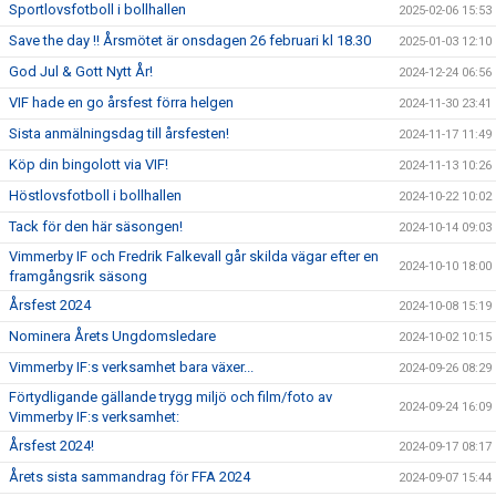
Sportlovsfotboll i bollhallen
2025-02-06 15:53
Save the day !! Årsmötet är onsdagen 26 februari kl 18.30
2025-01-03 12:10
God Jul & Gott Nytt År!
2024-12-24 06:56
VIF hade en go årsfest förra helgen
2024-11-30 23:41
Sista anmälningsdag till årsfesten!
2024-11-17 11:49
Köp din bingolott via VIF!
2024-11-13 10:26
Höstlovsfotboll i bollhallen
2024-10-22 10:02
Tack för den här säsongen!
2024-10-14 09:03
Vimmerby IF och Fredrik Falkevall går skilda vägar efter en
2024-10-10 18:00
framgångsrik säsong
Årsfest 2024
2024-10-08 15:19
Nominera Årets Ungdomsledare
2024-10-02 10:15
Vimmerby IF:s verksamhet bara växer...
2024-09-26 08:29
Förtydligande gällande trygg miljö och film/foto av
2024-09-24 16:09
Vimmerby IF:s verksamhet:
Årsfest 2024!
2024-09-17 08:17
Årets sista sammandrag för FFA 2024
2024-09-07 15:44