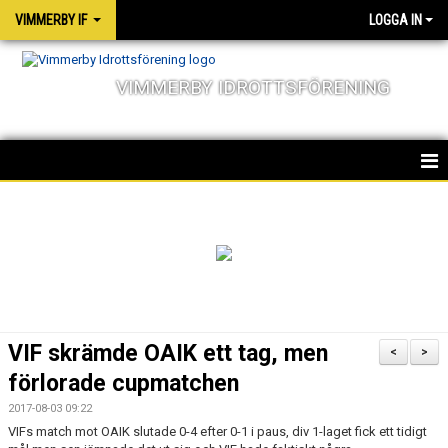
VIMMERBY IF
LOGGA IN
VIMMERBY IDROTTSFÖRENING
HEM
KALENDER
NYHETER
MATCHER
VIF skrämde OAIK ett tag, men
<
>
OM FÖRENINGEN
förlorade cupmatchen
2017-08-03 09:22
SOCIALA ANSVAR
VIFs match mot OAIK slutade 0-4 efter 0-1 i paus, div 1-laget fick ett tidigt