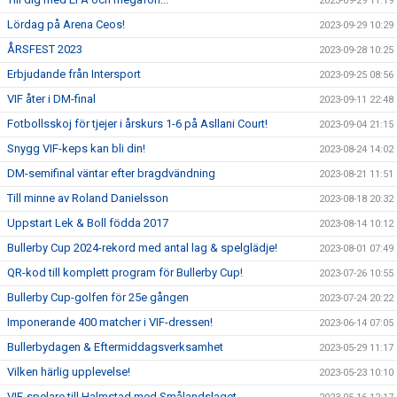
2023-09-29 11:19
Lördag på Arena Ceos!
2023-09-29 10:29
ÅRSFEST 2023
2023-09-28 10:25
Erbjudande från Intersport
2023-09-25 08:56
VIF åter i DM-final
2023-09-11 22:48
Fotbollsskoj för tjejer i årskurs 1-6 på Asllani Court!
2023-09-04 21:15
Snygg VIF-keps kan bli din!
2023-08-24 14:02
DM-semifinal väntar efter bragdvändning
2023-08-21 11:51
Till minne av Roland Danielsson
2023-08-18 20:32
Uppstart Lek & Boll födda 2017
2023-08-14 10:12
Bullerby Cup 2024-rekord med antal lag & spelglädje!
2023-08-01 07:49
QR-kod till komplett program för Bullerby Cup!
2023-07-26 10:55
Bullerby Cup-golfen för 25e gången
2023-07-24 20:22
Imponerande 400 matcher i VIF-dressen!
2023-06-14 07:05
Bullerbydagen & Eftermiddagsverksamhet
2023-05-29 11:17
Vilken härlig upplevelse!
2023-05-23 10:10
VIF-spelare till Halmstad med Smålandslaget