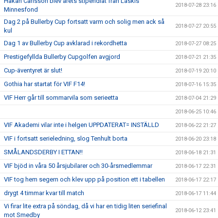
Håkan Carlsson blev årets stipendiat från Läskis
2018-07-28 23:16
Minnesfond
Dag 2 på Bullerby Cup fortsatt varm och solig men ack så
2018-07-27 20:55
kul
Dag 1 av Bullerby Cup avklarad i rekordhetta
2018-07-27 08:25
Prestigefyllda Bullerby Cupgolfen avgjord
2018-07-21 21:35
Cup-äventyret är slut!
2018-07-19 20:10
Gothia har startat för VIF F14!
2018-07-16 15:35
VIF Herr går till sommarvila som serieetta
2018-07-04 21:29
2018-06-25 10:46
VIF Akademi vilar inte i helgen UPPDATERAT= INSTÄLLD
2018-06-22 21:27
VIF i fortsatt serieledning, slog Tenhult borta
2018-06-20 23:18
SMÅLANDSDERBY I ETTAN!!
2018-06-18 21:31
VIF bjöd in våra 50 årsjubilarer och 30-årsmedlemmar
2018-06-17 22:31
VIF tog hem segern och klev upp på position ett i tabellen
2018-06-17 22:17
drygt 4 timmar kvar till match
2018-06-17 11:44
Vi firar lite extra på söndag, då vi har en tidig liten seriefinal
2018-06-12 23:41
mot Smedby