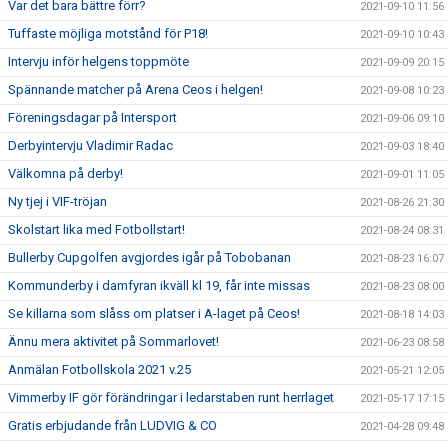
Var det bara bättre förr?
2021-09-10 11:56
Tuffaste möjliga motstånd för P18!
2021-09-10 10:43
Intervju inför helgens toppmöte
2021-09-09 20:15
Spännande matcher på Arena Ceos i helgen!
2021-09-08 10:23
Föreningsdagar på Intersport
2021-09-06 09:10
Derbyintervju Vladimir Radac
2021-09-03 18:40
Välkomna på derby!
2021-09-01 11:05
Ny tjej i VIF-tröjan
2021-08-26 21:30
Skolstart lika med Fotbollstart!
2021-08-24 08:31
Bullerby Cupgolfen avgjordes igår på Tobobanan
2021-08-23 16:07
Kommunderby i damfyran ikväll kl 19, får inte missas
2021-08-23 08:00
Se killarna som slåss om platser i A-laget på Ceos!
2021-08-18 14:03
Ännu mera aktivitet på Sommarlovet!
2021-06-23 08:58
Anmälan Fotbollskola 2021 v.25
2021-05-21 12:05
Vimmerby IF gör förändringar i ledarstaben runt herrlaget
2021-05-17 17:15
Gratis erbjudande från LUDVIG & CO
2021-04-28 09:48