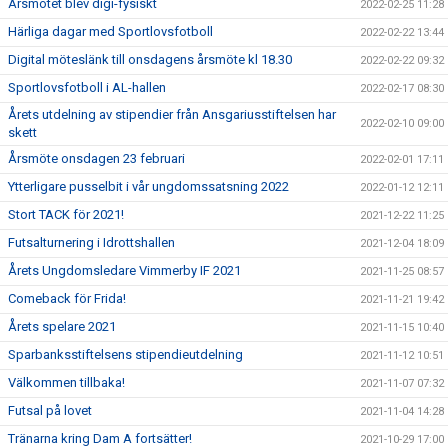
Årsmötet blev digi-fysiskt
2022-02-25 11:28
Härliga dagar med Sportlovsfotboll
2022-02-22 13:44
Digital möteslänk till onsdagens årsmöte kl 18.30
2022-02-22 09:32
Sportlovsfotboll i AL-hallen
2022-02-17 08:30
Årets utdelning av stipendier från Ansgariusstiftelsen har
2022-02-10 09:00
skett
Årsmöte onsdagen 23 februari
2022-02-01 17:11
Ytterligare pusselbit i vår ungdomssatsning 2022
2022-01-12 12:11
Stort TACK för 2021!
2021-12-22 11:25
Futsalturnering i Idrottshallen
2021-12-04 18:09
Årets Ungdomsledare Vimmerby IF 2021
2021-11-25 08:57
Comeback för Frida!
2021-11-21 19:42
Årets spelare 2021
2021-11-15 10:40
Sparbanksstiftelsens stipendieutdelning
2021-11-12 10:51
Välkommen tillbaka!
2021-11-07 07:32
Futsal på lovet
2021-11-04 14:28
Tränarna kring Dam A fortsätter!
2021-10-29 17:00