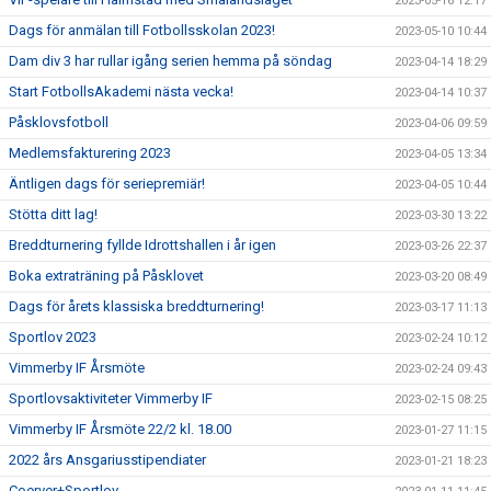
2023-05-16 12:17
Dags för anmälan till Fotbollsskolan 2023!
2023-05-10 10:44
Dam div 3 har rullar igång serien hemma på söndag
2023-04-14 18:29
Start FotbollsAkademi nästa vecka!
2023-04-14 10:37
Påsklovsfotboll
2023-04-06 09:59
Medlemsfakturering 2023
2023-04-05 13:34
Äntligen dags för seriepremiär!
2023-04-05 10:44
Stötta ditt lag!
2023-03-30 13:22
Breddturnering fyllde Idrottshallen i år igen
2023-03-26 22:37
Boka extraträning på Påsklovet
2023-03-20 08:49
Dags för årets klassiska breddturnering!
2023-03-17 11:13
Sportlov 2023
2023-02-24 10:12
Vimmerby IF Årsmöte
2023-02-24 09:43
Sportlovsaktiviteter Vimmerby IF
2023-02-15 08:25
Vimmerby IF Årsmöte 22/2 kl. 18.00
2023-01-27 11:15
2022 års Ansgariusstipendiater
2023-01-21 18:23
Coerver+Sportlov