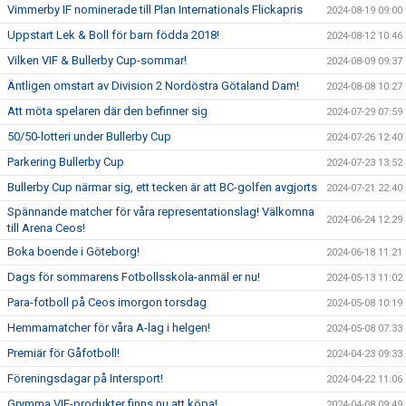
Vimmerby IF nominerade till Plan Internationals Flickapris
2024-08-19 09:00
Uppstart Lek & Boll för barn födda 2018!
2024-08-12 10:46
Vilken VIF & Bullerby Cup-sommar!
2024-08-09 09:37
Äntligen omstart av Division 2 Nordöstra Götaland Dam!
2024-08-08 10:27
Att möta spelaren där den befinner sig
2024-07-29 07:59
50/50-lotteri under Bullerby Cup
2024-07-26 12:40
Parkering Bullerby Cup
2024-07-23 13:52
Bullerby Cup närmar sig, ett tecken är att BC-golfen avgjorts
2024-07-21 22:40
Spännande matcher för våra representationslag! Välkomna
2024-06-24 12:29
till Arena Ceos!
Boka boende i Göteborg!
2024-06-18 11:21
Dags för sommarens Fotbollsskola-anmäl er nu!
2024-05-13 11:02
Para-fotboll på Ceos imorgon torsdag
2024-05-08 10:19
Hemmamatcher för våra A-lag i helgen!
2024-05-08 07:33
Premiär för Gåfotboll!
2024-04-23 09:33
Föreningsdagar på Intersport!
2024-04-22 11:06
Grymma VIF-produkter finns nu att köpa!
2024-04-08 09:49