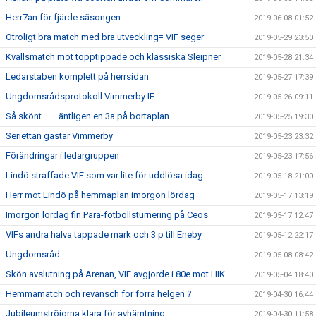
Herr7an för fjärde säsongen
2019-06-08 01:52
Otroligt bra match med bra utveckling= VIF seger
2019-05-29 23:50
Kvällsmatch mot topptippade och klassiska Sleipner
2019-05-28 21:34
Ledarstaben komplett på herrsidan
2019-05-27 17:39
Ungdomsrådsprotokoll Vimmerby IF
2019-05-26 09:11
Så skönt ...... äntligen en 3a på bortaplan
2019-05-25 19:30
Seriettan gästar Vimmerby
2019-05-23 23:32
Förändringar i ledargruppen
2019-05-23 17:56
Lindö straffade VIF som var lite för uddlösa idag
2019-05-18 21:00
Herr mot Lindö på hemmaplan imorgon lördag
2019-05-17 13:19
Imorgon lördag fin Para-fotbollsturnering på Ceos
2019-05-17 12:47
VIFs andra halva tappade mark och 3 p till Eneby
2019-05-12 22:17
Ungdomsråd
2019-05-08 08:42
Skön avslutning på Arenan, VIF avgjorde i 80e mot HIK
2019-05-04 18:40
Hemmamatch och revansch för förra helgen ?
2019-04-30 16:44
Jubileumströjorna klara för avhämtning
2019-04-30 11:58