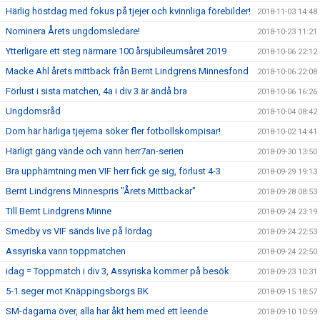
Härlig höstdag med fokus på tjejer och kvinnliga förebilder!
2018-11-03 14:48
Nominera Årets ungdomsledare!
2018-10-23 11:21
Ytterligare ett steg närmare 100 årsjubileumsåret 2019
2018-10-06 22:12
Macke Ahl årets mittback från Bernt Lindgrens Minnesfond
2018-10-06 22:08
Förlust i sista matchen, 4a i div 3 är ändå bra
2018-10-06 16:26
Ungdomsråd
2018-10-04 08:42
Dom här härliga tjejerna söker fler fotbollskompisar!
2018-10-02 14:41
Härligt gäng vände och vann herr7an-serien
2018-09-30 13:50
Bra upphämtning men VIF herr fick ge sig, förlust 4-3
2018-09-29 19:13
Bernt Lindgrens Minnespris "Årets Mittbackar"
2018-09-28 08:53
Till Bernt Lindgrens Minne
2018-09-24 23:19
Smedby vs VIF sänds live på lördag
2018-09-24 22:53
Assyriska vann toppmatchen
2018-09-24 22:50
idag = Toppmatch i div 3, Assyriska kommer på besök
2018-09-23 10:31
5-1 seger mot Knäppingsborgs BK
2018-09-15 18:57
SM-dagarna över, alla har åkt hem med ett leende
2018-09-10 10:59