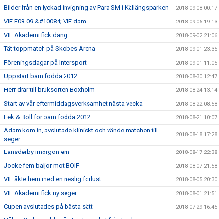
Bilder från en lyckad invigning av Para SM i Källängsparken
2018-09-08 00:17
VIF F08-09 &#10084; VIF dam
2018-09-06 19:13
VIF Akademi fick däng
2018-09-02 21:06
Tät toppmatch på Skobes Arena
2018-09-01 23:35
Föreningsdagar på Intersport
2018-09-01 11:05
Uppstart barn födda 2012
2018-08-30 12:47
Herr drar till bruksorten Boxholm
2018-08-24 13:14
Start av vår eftermiddagsverksamhet nästa vecka
2018-08-22 08:58
Lek & Boll för barn födda 2012
2018-08-21 10:07
Adam kom in, avslutade kliniskt och vände matchen till
2018-08-18 17:28
seger
Länsderby imorgon em
2018-08-17 22:38
Jocke fem baljor mot BOIF
2018-08-07 21:58
VIF åkte hem med en neslig förlust
2018-08-05 20:30
VIF Akademi fick ny seger
2018-08-01 21:51
Cupen avslutades på bästa sätt
2018-07-29 16:45