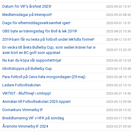
Datum för VIF’s årsfest 2025!
2025-09-25 13:47
Medlemsdagar på Intersport!
2025-09-23 08:45
Dags för eftermiddagsverksamhet igen!
2025-09-01 10:31
OBS byte av träningsdag för Boll & lek 2019!
2025-08-25 10:36
2019-barn får nu testa på fotboll under lekfulla former!
2025-08-12 10:47
En vecka till årets Bullerby Cup, som seden kräver har vi
2025-07-15 20:29
även kört en BC golf som uppstart
Nu kan du köpa vår supportertröja!
2025-06-25 10:53
Idrottsloppis på Bullerby Cup
2025-06-19 23:48
Para-fotboll på Ceos hela morgondagen (29 maj)
2025-05-28 10:19
Ledare Fotbollsskolan
2025-05-22 10:10
VIKTIGT - Bluffmejl i omlopp!
2025-05-21 14:36
Anmälan till Fotbollsskolan 2025 öppen!
2025-05-12 09:58
Domarkurs Vimmerby IF
2025-03-24 10:55
Breddturnering VIF v HFK på söndag
2025-03-17 10:58
Årsmöte Vimmerby IF 2024
2025-02-27 09:50