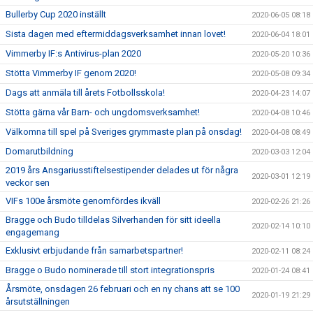
Bullerby Cup 2020 inställt
2020-06-05 08:18
Sista dagen med eftermiddagsverksamhet innan lovet!
2020-06-04 18:01
Vimmerby IF:s Antivirus-plan 2020
2020-05-20 10:36
Stötta Vimmerby IF genom 2020!
2020-05-08 09:34
Dags att anmäla till årets Fotbollsskola!
2020-04-23 14:07
Stötta gärna vår Barn- och ungdomsverksamhet!
2020-04-08 10:46
Välkomna till spel på Sveriges grymmaste plan på onsdag!
2020-04-08 08:49
Domarutbildning
2020-03-03 12:04
2019 års Ansgariusstiftelsestipender delades ut för några
2020-03-01 12:19
veckor sen
VIFs 100e årsmöte genomfördes ikväll
2020-02-26 21:26
Bragge och Budo tilldelas Silverhanden för sitt ideella
2020-02-14 10:10
engagemang
Exklusivt erbjudande från samarbetspartner!
2020-02-11 08:24
Bragge o Budo nominerade till stort integrationspris
2020-01-24 08:41
Årsmöte, onsdagen 26 februari och en ny chans att se 100
2020-01-19 21:29
årsutställningen