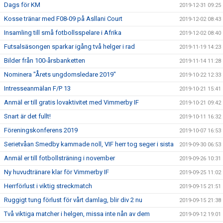
Dags för KM
2019-12-31 09:25
Kosse tränar med F08-09 på Asllani Court
2019-12-02 08:43
Insamling till små fotbollsspelare i Afrika
2019-12-02 08:40
Futsalsäsongen sparkar igång två helger i rad
2019-11-19 14:23
Bilder från 100-årsbanketten
2019-11-14 11:28
Nominera "Årets ungdomsledare 2019"
2019-10-22 12:33
Intresseanmälan F/P 13
2019-10-21 15:41
Anmäl er till gratis lovaktivitet med Vimmerby IF
2019-10-21 09:42
Snart är det fullt!
2019-10-11 16:32
Föreningskonferens 2019
2019-10-07 16:53
Serietvåan Smedby kammade noll, VIF herr tog seger i sista
2019-09-30 06:53
Anmäl er till fotbollsträning i november
2019-09-26 10:31
Ny huvudtränare klar för Vimmerby IF
2019-09-25 11:02
Herrförlust i viktig streckmatch
2019-09-15 21:51
Ruggigt tung förlust för vårt damlag, blir div 2 nu
2019-09-15 21:38
Två viktiga matcher i helgen, missa inte nån av dem
2019-09-12 19:01