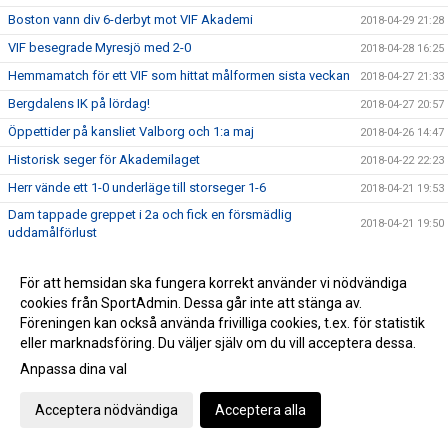
Boston vann div 6-derbyt mot VIF Akademi
2018-04-29 21:28
VIF besegrade Myresjö med 2-0
2018-04-28 16:25
Hemmamatch för ett VIF som hittat målformen sista veckan
2018-04-27 21:33
Bergdalens IK på lördag!
2018-04-27 20:57
Öppettider på kansliet Valborg och 1:a maj
2018-04-26 14:47
Historisk seger för Akademilaget
2018-04-22 22:23
Herr vände ett 1-0 underläge till storseger 1-6
2018-04-21 19:53
Dam tappade greppet i 2a och fick en försmädlig
2018-04-21 19:50
uddamålförlust
Landslagets Fotbollsskola 2018
2018-04-19 15:35
För att hemsidan ska fungera korrekt använder vi nödvändiga
Dam C gjorde ett rappt intryck ikväll
2018-04-18 23:26
cookies från SportAdmin. Dessa går inte att stänga av.
Ibra sköt in en poäng till VIF på stopptid
2018-04-14 16:51
Föreningen kan också använda frivilliga cookies, t.ex. för statistik
Äntligen avspark i seriespelet
eller marknadsföring. Du väljer själv om du vill acceptera dessa.
2018-04-13 12:09
Anpassa dina val
Domarutbildning
2018-04-03 08:44
Helt klart att Håkan blir huvudtränare för VIF Dam
2018-03-22 22:27
Acceptera nödvändiga
Acceptera alla
Succé igen, breddturneringens charm står sig över tid
2018-03-20 22:39