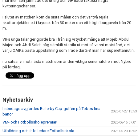
mål men sen jämnade det ut sig och VIF hade faktiskt några
BARN & UNGDOMSVERKSAMHET
kvitteringschanser.
I slutet av matchen kom de sista målen och det var två rejäla
STÖTTA VIF
skottprojektiler ett i krysset från 30 meter och ett högt i burgaveln från 20
m.
KONTAKT / BOKNING
VIFs unga talanger gjorde bra i från sig vi tycket många att Mojeb Abdul
Majed och Abdi Saleh såg särskilt stabila ut mot så vasst motstånd, det
var ju OAIKs bästa uppställning som lirade där 2-3 man har superettanrutin.
nu satsar vi mot nästa match som är den viktiga seriematchen mot Nybro
på lördag.
Nyhetsarkiv
I söndags avgjordes Bullerby Cup-golfen på Tobos fina
2026-07-27 13:53
banor
VM- och Fotbollsskolepremiär!
2026-06-15 07:01
Utbildning och info ledare Fotbollsskola
2026-05-20 10:52