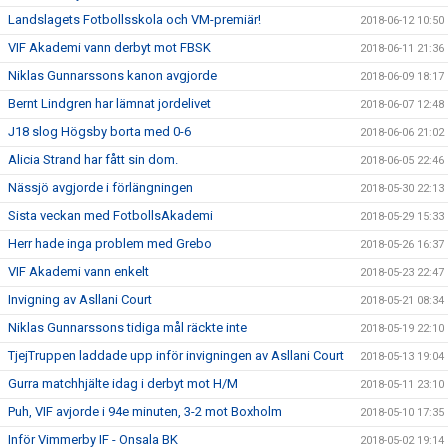
Landslagets Fotbollsskola och VM-premiär!
2018-06-12 10:50
VIF Akademi vann derbyt mot FBSK
2018-06-11 21:36
Niklas Gunnarssons kanon avgjorde
2018-06-09 18:17
Bernt Lindgren har lämnat jordelivet
2018-06-07 12:48
J18 slog Högsby borta med 0-6
2018-06-06 21:02
Alicia Strand har fått sin dom.
2018-06-05 22:46
Nässjö avgjorde i förlängningen
2018-05-30 22:13
Sista veckan med FotbollsAkademi
2018-05-29 15:33
Herr hade inga problem med Grebo
2018-05-26 16:37
VIF Akademi vann enkelt
2018-05-23 22:47
Invigning av Asllani Court
2018-05-21 08:34
Niklas Gunnarssons tidiga mål räckte inte
2018-05-19 22:10
TjejTruppen laddade upp inför invigningen av Asllani Court
2018-05-13 19:04
Gurra matchhjälte idag i derbyt mot H/M
2018-05-11 23:10
Puh, VIF avjorde i 94e minuten, 3-2 mot Boxholm
2018-05-10 17:35
Inför Vimmerby IF - Onsala BK
2018-05-02 19:14