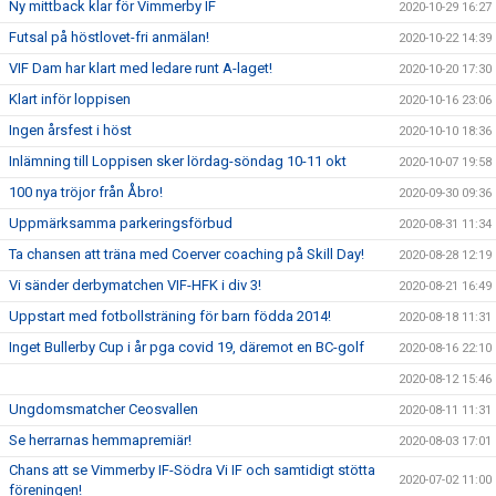
Ny mittback klar för Vimmerby IF
2020-10-29 16:27
Futsal på höstlovet-fri anmälan!
2020-10-22 14:39
VIF Dam har klart med ledare runt A-laget!
2020-10-20 17:30
Klart inför loppisen
2020-10-16 23:06
Ingen årsfest i höst
2020-10-10 18:36
Inlämning till Loppisen sker lördag-söndag 10-11 okt
2020-10-07 19:58
100 nya tröjor från Åbro!
2020-09-30 09:36
Uppmärksamma parkeringsförbud
2020-08-31 11:34
Ta chansen att träna med Coerver coaching på Skill Day!
2020-08-28 12:19
Vi sänder derbymatchen VIF-HFK i div 3!
2020-08-21 16:49
Uppstart med fotbollsträning för barn födda 2014!
2020-08-18 11:31
Inget Bullerby Cup i år pga covid 19, däremot en BC-golf
2020-08-16 22:10
2020-08-12 15:46
Ungdomsmatcher Ceosvallen
2020-08-11 11:31
Se herrarnas hemmapremiär!
2020-08-03 17:01
Chans att se Vimmerby IF-Södra Vi IF och samtidigt stötta
2020-07-02 11:00
föreningen!