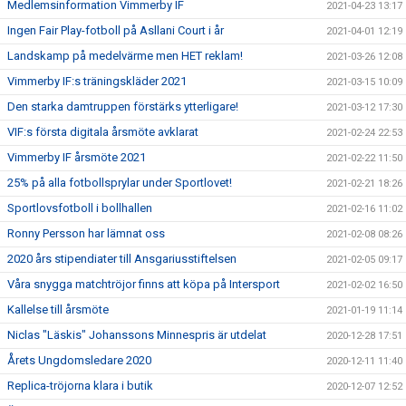
Medlemsinformation Vimmerby IF
2021-04-23 13:17
Ingen Fair Play-fotboll på Asllani Court i år
2021-04-01 12:19
Landskamp på medelvärme men HET reklam!
2021-03-26 12:08
Vimmerby IF:s träningskläder 2021
2021-03-15 10:09
Den starka damtruppen förstärks ytterligare!
2021-03-12 17:30
VIF:s första digitala årsmöte avklarat
2021-02-24 22:53
Vimmerby IF årsmöte 2021
2021-02-22 11:50
25% på alla fotbollsprylar under Sportlovet!
2021-02-21 18:26
Sportlovsfotboll i bollhallen
2021-02-16 11:02
Ronny Persson har lämnat oss
2021-02-08 08:26
2020 års stipendiater till Ansgariusstiftelsen
2021-02-05 09:17
Våra snygga matchtröjor finns att köpa på Intersport
2021-02-02 16:50
Kallelse till årsmöte
2021-01-19 11:14
Niclas "Läskis" Johanssons Minnespris är utdelat
2020-12-28 17:51
Årets Ungdomsledare 2020
2020-12-11 11:40
Replica-tröjorna klara i butik
2020-12-07 12:52