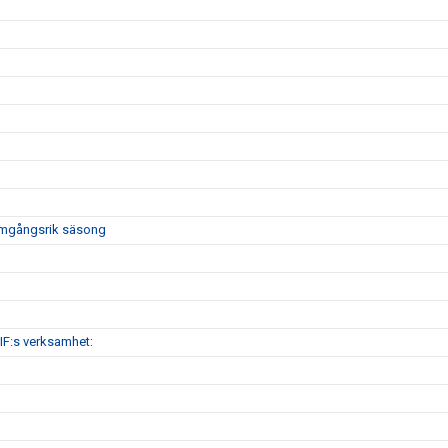
framgångsrik säsong
IF:s verksamhet: