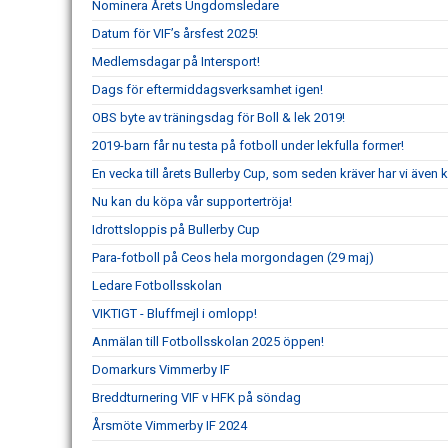
Nominera Årets Ungdomsledare
Datum för VIF’s årsfest 2025!
Medlemsdagar på Intersport!
Dags för eftermiddagsverksamhet igen!
OBS byte av träningsdag för Boll & lek 2019!
2019-barn får nu testa på fotboll under lekfulla former!
En vecka till årets Bullerby Cup, som seden kräver har vi även
Nu kan du köpa vår supportertröja!
Idrottsloppis på Bullerby Cup
Para-fotboll på Ceos hela morgondagen (29 maj)
Ledare Fotbollsskolan
VIKTIGT - Bluffmejl i omlopp!
Anmälan till Fotbollsskolan 2025 öppen!
Domarkurs Vimmerby IF
Breddturnering VIF v HFK på söndag
Årsmöte Vimmerby IF 2024