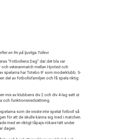
efter en fm på ljuvliga Tollevi
deras "Fotbollens Dag" där det bla var
r och veteranmatch mellan Hjorted och
 av spelarna har Totebo IF som moderklubb. 5-
n del av fotbollsfamiljen och få spela riktig
 mix av klubbens div 2 och div 4-lag sett ut
ga och funktionsnedsättning.
pelarna som de visste inte spelat fotboll så
gen för att de skulle känna sig med i matchen.
rade med en riktigt tåpajs-rökare tätt under
ar dagen.