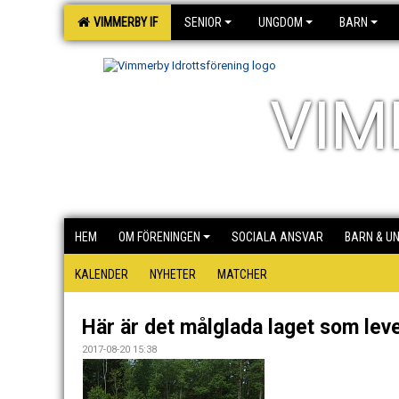
VIMMERBY IF
SENIOR
UNGDOM
BARN
VIM
HEM
OM FÖRENINGEN
SOCIALA ANSVAR
BARN & U
KALENDER
NYHETER
MATCHER
Här är det målglada laget som lev
2017-08-20 15:38