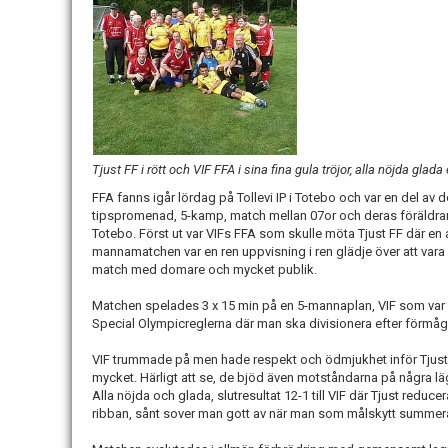
Tjust FF i rött och VIF FFA i sina fina gula tröjor, alla nöjda glada 
FFA fanns igår lördag på Tollevi IP i Totebo och var en del av 
tipspromenad, 5-kamp, match mellan 07or och deras föräldra
Totebo. Först ut var VIFs FFA som skulle möta Tjust FF där en
mannamatchen var en ren uppvisning i ren glädje över att vara e
match med domare och mycket publik.
Matchen spelades 3 x 15 min på en 5-mannaplan, VIF som var en
Special Olympicreglerna där man ska divisionera efter förmå
VIF trummade på men hade respekt och ödmjukhet inför Tjusts
mycket. Härligt att se, de bjöd även motståndarna på några lä
Alla nöjda och glada, slutresultat 12-1 till VIF där Tjust reduce
ribban, sånt sover man gott av när man som målskytt summer