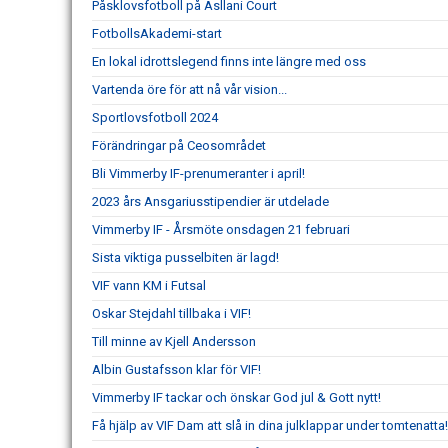
Påsklovsfotboll på Asllani Court
FotbollsAkademi-start
En lokal idrottslegend finns inte längre med oss
Vartenda öre för att nå vår vision...
Sportlovsfotboll 2024
Förändringar på Ceosområdet
Bli Vimmerby IF-prenumeranter i april!
2023 års Ansgariusstipendier är utdelade
Vimmerby IF - Årsmöte onsdagen 21 februari
Sista viktiga pusselbiten är lagd!
VIF vann KM i Futsal
Oskar Stejdahl tillbaka i VIF!
Till minne av Kjell Andersson
Albin Gustafsson klar för VIF!
Vimmerby IF tackar och önskar God jul & Gott nytt!
Få hjälp av VIF Dam att slå in dina julklappar under tomtenatta!