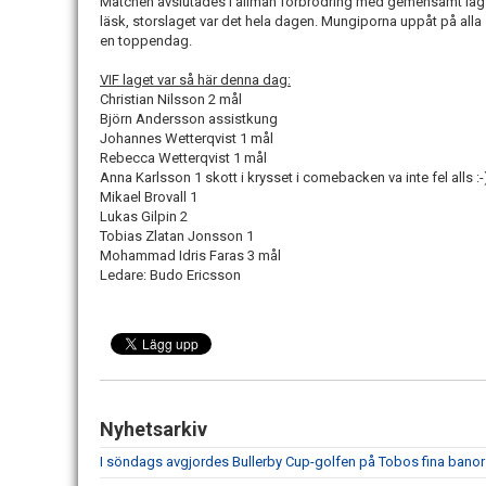
Matchen avslutades i allmän förbrödring med gemensamt la
läsk, storslaget var det hela dagen. Mungiporna uppåt på all
en toppendag.
VIF laget var så här denna dag:
Christian Nilsson 2 mål
Björn Andersson assistkung
Johannes Wetterqvist 1 mål
Rebecca Wetterqvist 1 mål
Anna Karlsson 1 skott i krysset i comebacken va inte fel alls :-
Mikael Brovall 1
Lukas Gilpin 2
Tobias Zlatan Jonsson 1
Mohammad Idris Faras 3 mål
Ledare: Budo Ericsson
Nyhetsarkiv
I söndags avgjordes Bullerby Cup-golfen på Tobos fina banor