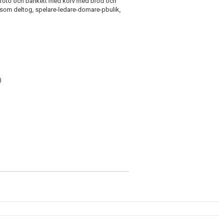
gfoto och bankett med korv med bröd och
a som deltog, spelare-ledare-domare-pbulik,
)