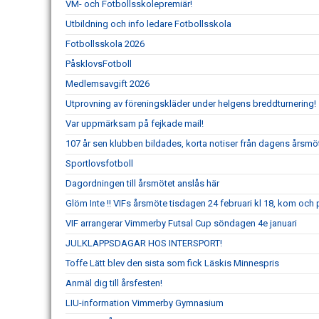
VM- och Fotbollsskolepremiär!
Utbildning och info ledare Fotbollsskola
Fotbollsskola 2026
PåsklovsFotboll
Medlemsavgift 2026
Utprovning av föreningskläder under helgens breddturnering!
Var uppmärksam på fejkade mail!
107 år sen klubben bildades, korta notiser från dagens årsmö
Sportlovsfotboll
Dagordningen till årsmötet anslås här
Glöm Inte !! VIFs årsmöte tisdagen 24 februari kl 18, kom och
VIF arrangerar Vimmerby Futsal Cup söndagen 4e januari
JULKLAPPSDAGAR HOS INTERSPORT!
Toffe Lätt blev den sista som fick Läskis Minnespris
Anmäl dig till årsfesten!
LIU-information Vimmerby Gymnasium