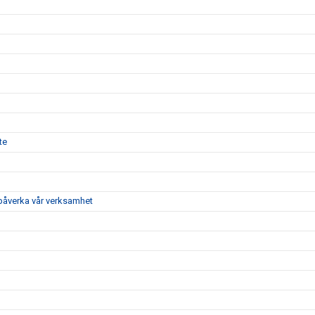
te
 påverka vår verksamhet