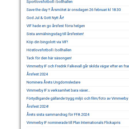
Sportlovsfotboll i bollhallen
Save the day !! Årsmötet är onsdagen 26 februari kl 18.30
God Jul & Gott Nytt År!
VIF hade en go årsfest förra helgen
Sista anmälningsdag till årsfesten!
Köp din bingolott via VIF!
Höstlovsfotboll i bollhallen
Tack för den här säsongen!
Vimmerby IF och Fredrik Falkevall går skilda vägar efter en 
Årsfest 2024
Nominera Årets Ungdomsledare
Vimmerby IF:s verksamhet bara växer...
Förtydligande gällande trygg miljö och film/foto av Vimmerby 
Årsfest 2024!
Årets sista sammandrag för FFA 2024
Vimmerby IF nominerade till Plan Internationals Flickapris