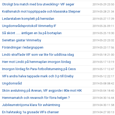
Otroligt bra match med bra utveckling= VIF seger
2019-05-29 23:50
Kvällsmatch mot topptippade och klassiska Sleipner
2019-05-28 21:34
Ledarstaben komplett på herrsidan
2019-05-27 17:39
Ungdomsrådsprotokoll Vimmerby IF
2019-05-26 09:11
Så skönt ...... äntligen en 3a på bortaplan
2019-05-25 19:30
Seriettan gästar Vimmerby
2019-05-23 23:32
Förändringar i ledargruppen
2019-05-23 17:56
Lindö straffade VIF som var lite för uddlösa idag
2019-05-18 21:00
Herr mot Lindö på hemmaplan imorgon lördag
2019-05-17 13:19
Imorgon lördag fin Para-fotbollsturnering på Ceos
2019-05-17 12:47
VIFs andra halva tappade mark och 3 p till Eneby
2019-05-12 22:17
Ungdomsråd
2019-05-08 08:42
Skön avslutning på Arenan, VIF avgjorde i 80e mot HIK
2019-05-04 18:40
Hemmamatch och revansch för förra helgen ?
2019-04-30 16:44
Jubileumströjorna klara för avhämtning
2019-04-30 11:58
En halvtaskig 1a grusade VIFs chanser
2019-04-27 00:13