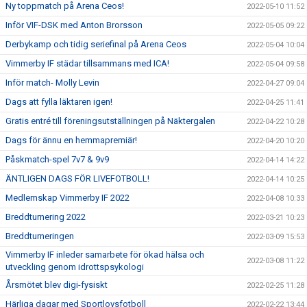
Ny toppmatch på Arena Ceos!
2022-05-10 11:52
Inför VIF-DSK med Anton Brorsson
2022-05-05 09:22
Derbykamp och tidig seriefinal på Arena Ceos
2022-05-04 10:04
Vimmerby IF städar tillsammans med ICA!
2022-05-04 09:58
Inför match- Molly Levin
2022-04-27 09:04
Dags att fylla läktaren igen!
2022-04-25 11:41
Gratis entré till föreningsutställningen på Näktergalen
2022-04-22 10:28
Dags för ännu en hemmapremiär!
2022-04-20 10:20
Påskmatch-spel 7v7 & 9v9
2022-04-14 14:22
ÄNTLIGEN DAGS FÖR LIVEFOTBOLL!
2022-04-14 10:25
Medlemskap Vimmerby IF 2022
2022-04-08 10:33
Breddturnering 2022
2022-03-21 10:23
Breddturneringen
2022-03-09 15:53
Vimmerby IF inleder samarbete för ökad hälsa och
2022-03-08 11:22
utveckling genom idrottspsykologi
Årsmötet blev digi-fysiskt
2022-02-25 11:28
Härliga dagar med Sportlovsfotboll
2022-02-22 13:44