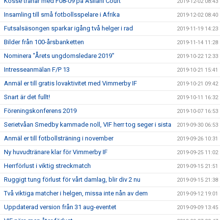
Kosse tränar med F08-09 på Asllani Court
2019-12-02 08:43
Insamling till små fotbollsspelare i Afrika
2019-12-02 08:40
Futsalsäsongen sparkar igång två helger i rad
2019-11-19 14:23
Bilder från 100-årsbanketten
2019-11-14 11:28
Nominera "Årets ungdomsledare 2019"
2019-10-22 12:33
Intresseanmälan F/P 13
2019-10-21 15:41
Anmäl er till gratis lovaktivitet med Vimmerby IF
2019-10-21 09:42
Snart är det fullt!
2019-10-11 16:32
Föreningskonferens 2019
2019-10-07 16:53
Serietvåan Smedby kammade noll, VIF herr tog seger i sista
2019-09-30 06:53
Anmäl er till fotbollsträning i november
2019-09-26 10:31
Ny huvudtränare klar för Vimmerby IF
2019-09-25 11:02
Herrförlust i viktig streckmatch
2019-09-15 21:51
Ruggigt tung förlust för vårt damlag, blir div 2 nu
2019-09-15 21:38
Två viktiga matcher i helgen, missa inte nån av dem
2019-09-12 19:01
Uppdaterad version från 31 aug-eventet
2019-09-09 13:45