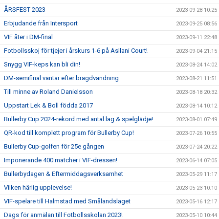
ÅRSFEST 2023
2023-09-28 10:25
Erbjudande från Intersport
2023-09-25 08:56
VIF åter i DM-final
2023-09-11 22:48
Fotbollsskoj för tjejer i årskurs 1-6 på Asllani Court!
2023-09-04 21:15
Snygg VIF-keps kan bli din!
2023-08-24 14:02
DM-semifinal väntar efter bragdvändning
2023-08-21 11:51
Till minne av Roland Danielsson
2023-08-18 20:32
Uppstart Lek & Boll födda 2017
2023-08-14 10:12
Bullerby Cup 2024-rekord med antal lag & spelglädje!
2023-08-01 07:49
QR-kod till komplett program för Bullerby Cup!
2023-07-26 10:55
Bullerby Cup-golfen för 25e gången
2023-07-24 20:22
Imponerande 400 matcher i VIF-dressen!
2023-06-14 07:05
Bullerbydagen & Eftermiddagsverksamhet
2023-05-29 11:17
Vilken härlig upplevelse!
2023-05-23 10:10
VIF-spelare till Halmstad med Smålandslaget
2023-05-16 12:17
Dags för anmälan till Fotbollsskolan 2023!
2023-05-10 10:44