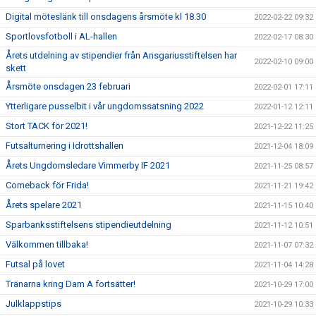
Digital möteslänk till onsdagens årsmöte kl 18.30
2022-02-22 09:32
Sportlovsfotboll i AL-hallen
2022-02-17 08:30
Årets utdelning av stipendier från Ansgariusstiftelsen har
2022-02-10 09:00
skett
Årsmöte onsdagen 23 februari
2022-02-01 17:11
Ytterligare pusselbit i vår ungdomssatsning 2022
2022-01-12 12:11
Stort TACK för 2021!
2021-12-22 11:25
Futsalturnering i Idrottshallen
2021-12-04 18:09
Årets Ungdomsledare Vimmerby IF 2021
2021-11-25 08:57
Comeback för Frida!
2021-11-21 19:42
Årets spelare 2021
2021-11-15 10:40
Sparbanksstiftelsens stipendieutdelning
2021-11-12 10:51
Välkommen tillbaka!
2021-11-07 07:32
Futsal på lovet
2021-11-04 14:28
Tränarna kring Dam A fortsätter!
2021-10-29 17:00
Julklappstips
2021-10-29 10:33