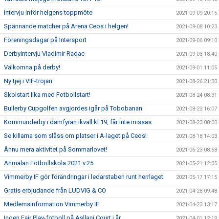
Intervju inför helgens toppmöte
2021-09-09 20:15
Spännande matcher på Arena Ceos i helgen!
2021-09-08 10:23
Föreningsdagar på Intersport
2021-09-06 09:10
Derbyintervju Vladimir Radac
2021-09-03 18:40
Välkomna på derby!
2021-09-01 11:05
Ny tjej i VIF-tröjan
2021-08-26 21:30
Skolstart lika med Fotbollstart!
2021-08-24 08:31
Bullerby Cupgolfen avgjordes igår på Tobobanan
2021-08-23 16:07
Kommunderby i damfyran ikväll kl 19, får inte missas
2021-08-23 08:00
Se killarna som slåss om platser i A-laget på Ceos!
2021-08-18 14:03
Ännu mera aktivitet på Sommarlovet!
2021-06-23 08:58
Anmälan Fotbollskola 2021 v.25
2021-05-21 12:05
Vimmerby IF gör förändringar i ledarstaben runt herrlaget
2021-05-17 17:15
Gratis erbjudande från LUDVIG & CO
2021-04-28 09:48
Medlemsinformation Vimmerby IF
2021-04-23 13:17
Ingen Fair Play-fotboll på Asllani Court i år
2021-04-01 12:19