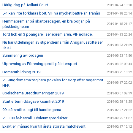
Härlig dag på Asllani Court
2019-04-24 13:10
5-1 kan inte förklaras bort, VIF va mycket bättre än Tranås
2019-04-18 23:14
Hemmapremiär på skärtorsdagen, en bra början på
2019-04-15 21:17
påskledigheten
Tord fick en 3 poängare i seriepremiären, VIF nollade.
2019-04-13 20:24
Nu har utdelningen av stipendierna från Ansgariusstiftelsen
2019-03-23 21:59
skett
Summering av lördagen
2019-03-23 17:50
Utprovning av Förreningsprofil på Intersport
2019-03-22 09:44
Domarutbildning 2019
2019-03-21 10:12
VIF-ungdomarna tog hem pokalen för evigt efter seger mot
2019-03-17 22:02
HFK
Spelschema Breddturneringen 2019
2019-03-07 09:19
Start eftermiddagsverksamhet 2019
2019-02-28 11:25
99:e årsmötet lagt till handlingarna
2019-02-27 21:22
VIF 100 år-beställ Jubileumsprodukter
2019-02-25 11:07
Exakt en månad kvar till årets största matchevent
2019-02-17 12:12