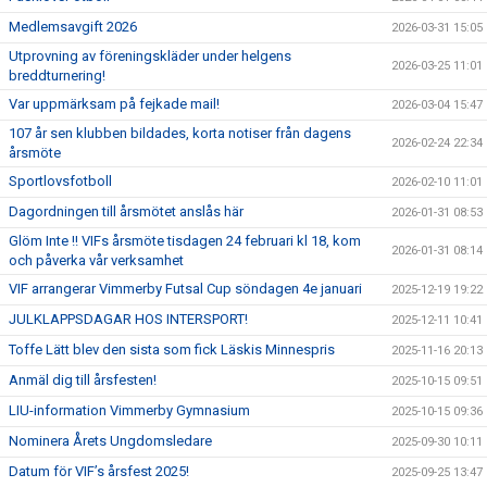
Medlemsavgift 2026
2026-03-31 15:05
Utprovning av föreningskläder under helgens
2026-03-25 11:01
breddturnering!
Var uppmärksam på fejkade mail!
2026-03-04 15:47
107 år sen klubben bildades, korta notiser från dagens
2026-02-24 22:34
årsmöte
Sportlovsfotboll
2026-02-10 11:01
Dagordningen till årsmötet anslås här
2026-01-31 08:53
Glöm Inte !! VIFs årsmöte tisdagen 24 februari kl 18, kom
2026-01-31 08:14
och påverka vår verksamhet
VIF arrangerar Vimmerby Futsal Cup söndagen 4e januari
2025-12-19 19:22
JULKLAPPSDAGAR HOS INTERSPORT!
2025-12-11 10:41
Toffe Lätt blev den sista som fick Läskis Minnespris
2025-11-16 20:13
Anmäl dig till årsfesten!
2025-10-15 09:51
LIU-information Vimmerby Gymnasium
2025-10-15 09:36
Nominera Årets Ungdomsledare
2025-09-30 10:11
Datum för VIF’s årsfest 2025!
2025-09-25 13:47