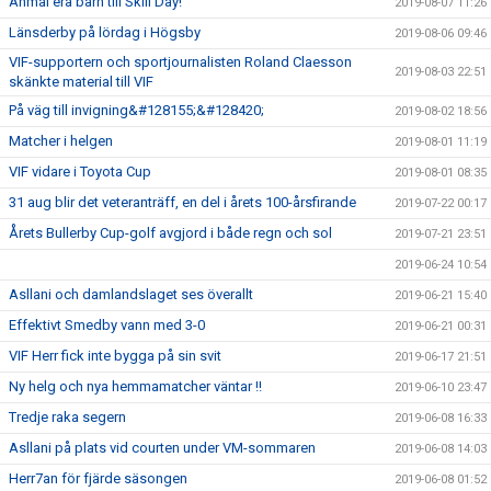
Anmäl era barn till Skill Day!
2019-08-07 11:26
Länsderby på lördag i Högsby
2019-08-06 09:46
VIF-supportern och sportjournalisten Roland Claesson
2019-08-03 22:51
skänkte material till VIF
På väg till invigning&#128155;&#128420;
2019-08-02 18:56
Matcher i helgen
2019-08-01 11:19
VIF vidare i Toyota Cup
2019-08-01 08:35
31 aug blir det veteranträff, en del i årets 100-årsfirande
2019-07-22 00:17
Årets Bullerby Cup-golf avgjord i både regn och sol
2019-07-21 23:51
2019-06-24 10:54
Asllani och damlandslaget ses överallt
2019-06-21 15:40
Effektivt Smedby vann med 3-0
2019-06-21 00:31
VIF Herr fick inte bygga på sin svit
2019-06-17 21:51
Ny helg och nya hemmamatcher väntar !!
2019-06-10 23:47
Tredje raka segern
2019-06-08 16:33
Asllani på plats vid courten under VM-sommaren
2019-06-08 14:03
Herr7an för fjärde säsongen
2019-06-08 01:52