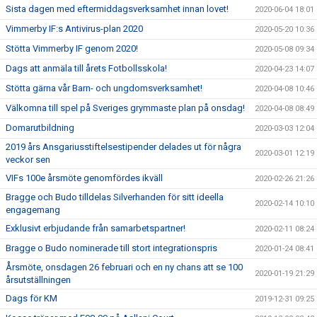
Sista dagen med eftermiddagsverksamhet innan lovet!
2020-06-04 18:01
Vimmerby IF:s Antivirus-plan 2020
2020-05-20 10:36
Stötta Vimmerby IF genom 2020!
2020-05-08 09:34
Dags att anmäla till årets Fotbollsskola!
2020-04-23 14:07
Stötta gärna vår Barn- och ungdomsverksamhet!
2020-04-08 10:46
Välkomna till spel på Sveriges grymmaste plan på onsdag!
2020-04-08 08:49
Domarutbildning
2020-03-03 12:04
2019 års Ansgariusstiftelsestipender delades ut för några
2020-03-01 12:19
veckor sen
VIFs 100e årsmöte genomfördes ikväll
2020-02-26 21:26
Bragge och Budo tilldelas Silverhanden för sitt ideella
2020-02-14 10:10
engagemang
Exklusivt erbjudande från samarbetspartner!
2020-02-11 08:24
Bragge o Budo nominerade till stort integrationspris
2020-01-24 08:41
Årsmöte, onsdagen 26 februari och en ny chans att se 100
2020-01-19 21:29
årsutställningen
Dags för KM
2019-12-31 09:25