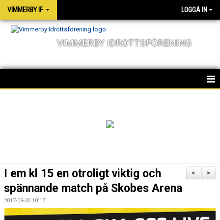
VIMMERBY IF
LOGGA IN
VIMMERBY IDROTTSFÖRENING
HEM
KALENDER
NYHETER
MATCHER
I em kl 15 en otroligt viktig och
<
>
OM FÖRENINGEN
spännande match på Skobes Arena
2017-09-30 10:17
SOCIALA ANSVAR