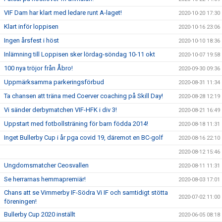
VIF Dam har klart med ledare runt A-laget!
2020-10-20 17:30
Klart inför loppisen
2020-10-16 23:06
Ingen årsfest i höst
2020-10-10 18:36
Inlämning till Loppisen sker lördag-söndag 10-11 okt
2020-10-07 19:58
100 nya tröjor från Åbro!
2020-09-30 09:36
Uppmärksamma parkeringsförbud
2020-08-31 11:34
Ta chansen att träna med Coerver coaching på Skill Day!
2020-08-28 12:19
Vi sänder derbymatchen VIF-HFK i div 3!
2020-08-21 16:49
Uppstart med fotbollsträning för barn födda 2014!
2020-08-18 11:31
Inget Bullerby Cup i år pga covid 19, däremot en BC-golf
2020-08-16 22:10
2020-08-12 15:46
Ungdomsmatcher Ceosvallen
2020-08-11 11:31
Se herrarnas hemmapremiär!
2020-08-03 17:01
Chans att se Vimmerby IF-Södra Vi IF och samtidigt stötta
2020-07-02 11:00
föreningen!
Bullerby Cup 2020 inställt
2020-06-05 08:18