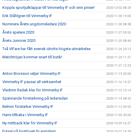
Koppla sportjulklappar till Vimmerby IF och vinn priser!
2020-12-02 08:24
Erik Ståhlgren till Vimmerby IF
2020-11-30 19:00
Nominera Årets ungdomsledare 2020
2020-11-30 08:38
Årets spelare 2020
2020-11-27 09:55
Årets Juniorer 2020
2020-11-25 08:44
Två VIFare har fått svensk idrotts högsta utmärkelse
2020-11-24 23:13
Matchtröjan kommer snart till butik!
2020-11-23 11:21
2020-11-21 12:23
Anton Brorsson väljer Vimmerby IF
2020-11-19 20:00
Vimmerby IF pausar all verksamhet
2020-11-16 19:27
Vladimir Radak klar för Vimmerby IF
2020-11-15 15:14
Spännande förstärkning på ledarsidan
2020-11-14 08:32
Belmin förstärker Vimmerby IF
2020-11-12 09:55
Haris tillbaka i Vimmerby IF
2020-11-05 20:00
Ny mittback klar för Vimmerby IF
2020-10-29 16:27
Futsal på höstlovet-fri anmälan!
2020-10-22 14:39