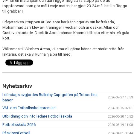
VIF har en matchplan och där i ligger nog att få stopp på deras
toppforward som gör mål i varje match, har gjort 23-24 mål hittills. Tagga
till grabbar !
Frågetecken i truppen är Ted som har känningar av sin höftskada,
Mohammad Jafr klev av i träningen i veckan och är osäker. Allan och
Gustavo skadade. Dock är Abdulrahman Kharma tillbaka efter sin två gula
kort.
Välkomna till Skobes Arena, killarna vill gärna känna ett starkt stöd från
läktarna, det ska vi kunna hjälpa till med.
Nyhetsarkiv
I söndags avgjordes Bullerby Cup-golfen på Tobos fina
2026-07-27 13:53
banor
VM- och Fotbollsskolepremiär!
2026-06-15 07:01
Utbildning och info ledare Fotbollsskola
2026-05-20 10:52
Fotbollsskola 2026
2026-05-19 11:08
PåsklovsFotboll
2026-04-01 08:44