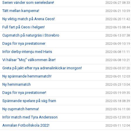
Serien vänder som serieledare!
2022-06-27 08:33
Tätt mellan kamperna!
2022-06-21 10:59
Ny viktig match på Arena Ceos!
2022-06-20 11:42
Full fart på Ceos i helgen!
2022-06-15 08:44
Cupmatch på naturgräs i Storebro
2022-06-13 07:38
Dags för nya prestationer
2022-06-09 10:19
Inför derby-intervju med Haris
2022-06-08 11:11
Vi hälsar "Moj" välkommen åter!
2022-06-08 10:21
Greta på jakt efter nya adrenalinkickar imorgon!
2022-06-03 07:20
Ny spännande hemmamatch!
2022-06-01 12:03
Ny hemmamatch
2022-05-23 13:04
Dags för nya prestationer!
2022-05-19 09:35
Spännande spelare på väg fram
2022-05-18 08:39
Ny cupmatch hemma!
2022-05-16 11:00
Inför match med Tyra Andersson
2022-05-12 09:53
Anmälan Fotbollskola 2022!
2022-05-11 12:04