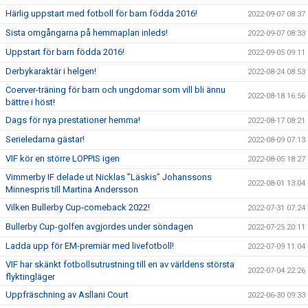
Härlig uppstart med fotboll för barn födda 2016!
2022-09-07 08:37
Sista omgångarna på hemmaplan inleds!
2022-09-07 08:33
Uppstart för barn födda 2016!
2022-09-05 09:11
Derbykaraktär i helgen!
2022-08-24 08:53
Coerver-träning för barn och ungdomar som vill bli ännu
2022-08-18 16:56
bättre i höst!
Dags för nya prestationer hemma!
2022-08-17 08:21
Serieledarna gästar!
2022-08-09 07:13
VIF kör en större LOPPIS igen
2022-08-05 18:27
Vimmerby IF delade ut Nicklas ”Läskis” Johanssons
2022-08-01 13:04
Minnespris till Martina Andersson
Vilken Bullerby Cup-comeback 2022!
2022-07-31 07:24
Bullerby Cup-golfen avgjordes under söndagen
2022-07-25 20:11
Ladda upp för EM-premiär med livefotboll!
2022-07-09 11:04
VIF har skänkt fotbollsutrustning till en av världens största
2022-07-04 22:26
flyktingläger
Uppfräschning av Asllani Court
2022-06-30 09:33