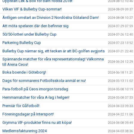
Uppstart Lek & Boll för barn födda 2018!
2024-08-12 10:46
Vilken VIF & Bullerby Cup-sommar!
2024-08-09 09:37
Äntligen omstart av Division 2 Nordöstra Götaland Dam!
2024-08-08 10:27
Att möta spelaren där den befinner sig
2024-07-29 07:59
50/50-lotteri under Bullerby Cup
2024-07-26 12:40
Parkering Bullerby Cup
2024-07-23 13:52
Bullerby Cup närmar sig, ett tecken är att BC-golfen avgjorts
2024-07-21 22:40
Spännande matcher för våra representationslag! Välkomna
2024-06-24 12:29
till Arena Ceos!
Boka boende i Göteborg!
2024-06-18 11:21
Dags för sommarens Fotbollsskola-anmäl er nu!
2024-05-13 11:02
Para-fotboll på Ceos imorgon torsdag
2024-05-08 10:19
Hemmamatcher för våra A-lag i helgen!
2024-05-08 07:33
Premiär för Gåfotboll!
2024-04-23 09:33
Föreningsdagar på Intersport!
2024-04-22 11:06
Grymma VIF-produkter finns nu att köpa!
2024-04-08 09:49
Medlemsfakturering 2024
2024-04-03 08:36