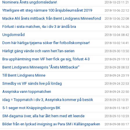
Nominera Årets ungdomsledare!
2018-10-23 11:21
Ytterligare ett steg närmare 100 årsjubileumsåret 2019
2018-10-06 22:12
Macke Ahl årets mittback från Bernt Lindgrens Minnesfond
2018-10-06 22:08
Förlust i sista matchen, 4a i div 3 är ändå bra
2018-10-06 16:26
Ungdomsråd
2018-10-04 08:42
Dom här härliga tjejerna söker fler fotbollskompisar!
2018-10-02 14:41
Härligt gäng vände och vann herr7an-serien
2018-09-30 13:50
Bra upphämtning men VIF herr fick ge sig, förlust 4-3
2018-09-29 19:13
Bernt Lindgrens Minnespris "Årets Mittbackar"
2018-09-28 08:53
Till Bernt Lindgrens Minne
2018-09-24 23:19
Smedby vs VIF sänds live på lördag
2018-09-24 22:53
Assyriska vann toppmatchen
2018-09-24 22:50
idag = Toppmatch i div 3, Assyriska kommer på besök
2018-09-23 10:31
5-1 seger mot Knäppingsborgs BK
2018-09-15 18:57
SM-dagarna över, alla har åkt hem med ett leende
2018-09-10 10:59
Bilder från en lyckad invigning av Para SM i Källängsparken
2018-09-08 00:17