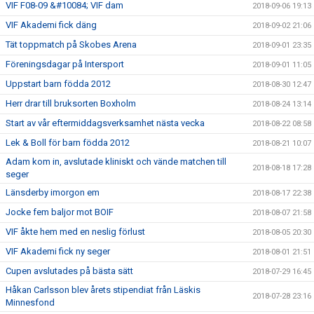
VIF F08-09 &#10084; VIF dam
2018-09-06 19:13
VIF Akademi fick däng
2018-09-02 21:06
Tät toppmatch på Skobes Arena
2018-09-01 23:35
Föreningsdagar på Intersport
2018-09-01 11:05
Uppstart barn födda 2012
2018-08-30 12:47
Herr drar till bruksorten Boxholm
2018-08-24 13:14
Start av vår eftermiddagsverksamhet nästa vecka
2018-08-22 08:58
Lek & Boll för barn födda 2012
2018-08-21 10:07
Adam kom in, avslutade kliniskt och vände matchen till
2018-08-18 17:28
seger
Länsderby imorgon em
2018-08-17 22:38
Jocke fem baljor mot BOIF
2018-08-07 21:58
VIF åkte hem med en neslig förlust
2018-08-05 20:30
VIF Akademi fick ny seger
2018-08-01 21:51
Cupen avslutades på bästa sätt
2018-07-29 16:45
Håkan Carlsson blev årets stipendiat från Läskis
2018-07-28 23:16
Minnesfond