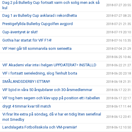
Dag 2 på Bullerby Cup fortsatt varm och solig men ack så
2018-07-27 20:55
kul
Dag 1 av Bullerby Cup avklarad i rekordhetta
2018-07-27 08:25
Prestigefyllda Bullerby Cupgolfen avgjord
2018-07-21 21:35
Cup-äventyret är slut!
2018-07-19 20:10
Gothia har startat för VIF F14!
2018-07-16 15:35
VIF Herr går till sommarvila som serieetta
2018-07-04 21:29
2018-06-25 10:46
VIF Akademi vilar inte i helgen UPPDATERAT= INSTÄLLD
2018-06-22 21:27
VIF i fortsatt serieledning, slog Tenhult borta
2018-06-20 23:18
SMÅLANDSDERBY I ETTAN!!
2018-06-18 21:31
VIF bjöd in våra 50 årsjubilarer och 30-årsmedlemmar
2018-06-17 22:31
VIF tog hem segern och klev upp på position ett i tabellen
2018-06-17 22:17
drygt 4 timmar kvar till match
2018-06-17 11:44
Vi firar lite extra på söndag, då vi har en tidig liten seriefinal
2018-06-12 23:41
mot Smedby
Landslagets Fotbollsskola och VM-premiär!
2018-06-12 10:50