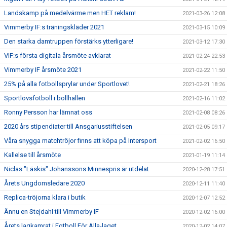
Landskamp på medelvärme men HET reklam!
2021-03-26 12:08
Vimmerby IF:s träningskläder 2021
2021-03-15 10:09
Den starka damtruppen förstärks ytterligare!
2021-03-12 17:30
VIF:s första digitala årsmöte avklarat
2021-02-24 22:53
Vimmerby IF årsmöte 2021
2021-02-22 11:50
25% på alla fotbollsprylar under Sportlovet!
2021-02-21 18:26
Sportlovsfotboll i bollhallen
2021-02-16 11:02
Ronny Persson har lämnat oss
2021-02-08 08:26
2020 års stipendiater till Ansgariusstiftelsen
2021-02-05 09:17
Våra snygga matchtröjor finns att köpa på Intersport
2021-02-02 16:50
Kallelse till årsmöte
2021-01-19 11:14
Niclas "Läskis" Johanssons Minnespris är utdelat
2020-12-28 17:51
Årets Ungdomsledare 2020
2020-12-11 11:40
Replica-tröjorna klara i butik
2020-12-07 12:52
Ännu en Stejdahl till Vimmerby IF
2020-12-02 16:00
Årets lagkamrat i Fotboll För Alla-laget
2020-12-02 14:07