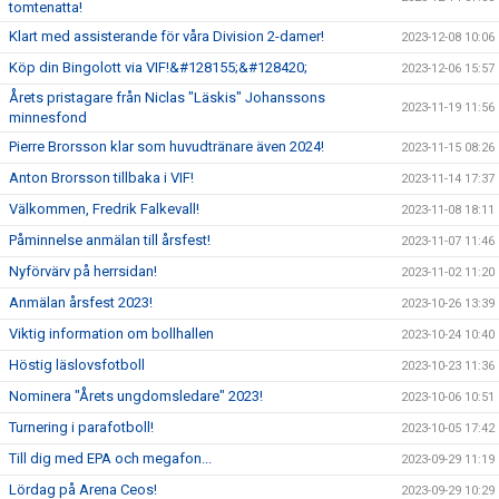
tomtenatta!
Klart med assisterande för våra Division 2-damer!
2023-12-08 10:06
Köp din Bingolott via VIF!&#128155;&#128420;
2023-12-06 15:57
Årets pristagare från Niclas "Läskis" Johanssons
2023-11-19 11:56
minnesfond
Pierre Brorsson klar som huvudtränare även 2024!
2023-11-15 08:26
Anton Brorsson tillbaka i VIF!
2023-11-14 17:37
Välkommen, Fredrik Falkevall!
2023-11-08 18:11
Påminnelse anmälan till årsfest!
2023-11-07 11:46
Nyförvärv på herrsidan!
2023-11-02 11:20
Anmälan årsfest 2023!
2023-10-26 13:39
Viktig information om bollhallen
2023-10-24 10:40
Höstig läslovsfotboll
2023-10-23 11:36
Nominera "Årets ungdomsledare" 2023!
2023-10-06 10:51
Turnering i parafotboll!
2023-10-05 17:42
Till dig med EPA och megafon...
2023-09-29 11:19
Lördag på Arena Ceos!
2023-09-29 10:29