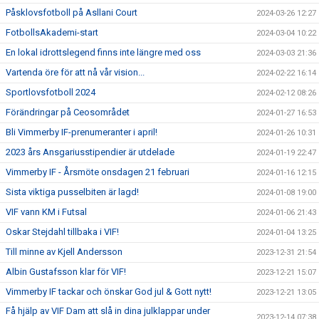
Påsklovsfotboll på Asllani Court
2024-03-26 12:27
FotbollsAkademi-start
2024-03-04 10:22
En lokal idrottslegend finns inte längre med oss
2024-03-03 21:36
Vartenda öre för att nå vår vision...
2024-02-22 16:14
Sportlovsfotboll 2024
2024-02-12 08:26
Förändringar på Ceosområdet
2024-01-27 16:53
Bli Vimmerby IF-prenumeranter i april!
2024-01-26 10:31
2023 års Ansgariusstipendier är utdelade
2024-01-19 22:47
Vimmerby IF - Årsmöte onsdagen 21 februari
2024-01-16 12:15
Sista viktiga pusselbiten är lagd!
2024-01-08 19:00
VIF vann KM i Futsal
2024-01-06 21:43
Oskar Stejdahl tillbaka i VIF!
2024-01-04 13:25
Till minne av Kjell Andersson
2023-12-31 21:54
Albin Gustafsson klar för VIF!
2023-12-21 15:07
Vimmerby IF tackar och önskar God jul & Gott nytt!
2023-12-21 13:05
Få hjälp av VIF Dam att slå in dina julklappar under
2023-12-14 07:38