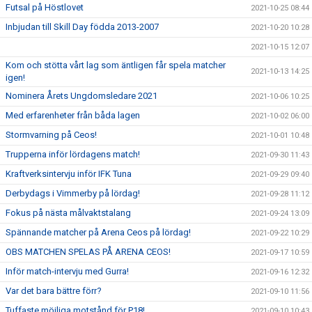
Futsal på Höstlovet
2021-10-25 08:44
Inbjudan till Skill Day födda 2013-2007
2021-10-20 10:28
2021-10-15 12:07
Kom och stötta vårt lag som äntligen får spela matcher
2021-10-13 14:25
igen!
Nominera Årets Ungdomsledare 2021
2021-10-06 10:25
Med erfarenheter från båda lagen
2021-10-02 06:00
Stormvarning på Ceos!
2021-10-01 10:48
Trupperna inför lördagens match!
2021-09-30 11:43
Kraftverksintervju inför IFK Tuna
2021-09-29 09:40
Derbydags i Vimmerby på lördag!
2021-09-28 11:12
Fokus på nästa målvaktstalang
2021-09-24 13:09
Spännande matcher på Arena Ceos på lördag!
2021-09-22 10:29
OBS MATCHEN SPELAS PÅ ARENA CEOS!
2021-09-17 10:59
Inför match-intervju med Gurra!
2021-09-16 12:32
Var det bara bättre förr?
2021-09-10 11:56
Tuffaste möjliga motstånd för P18!
2021-09-10 10:43