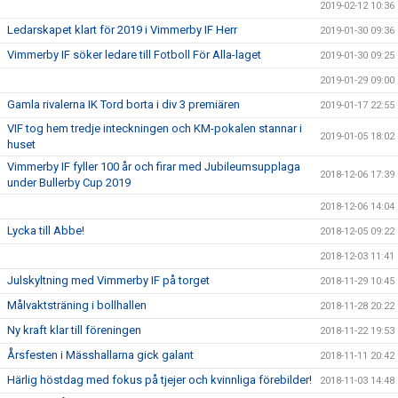
2019-02-12 10:36
Ledarskapet klart för 2019 i Vimmerby IF Herr
2019-01-30 09:36
Vimmerby IF söker ledare till Fotboll För Alla-laget
2019-01-30 09:25
2019-01-29 09:00
Gamla rivalerna IK Tord borta i div 3 premiären
2019-01-17 22:55
VIF tog hem tredje inteckningen och KM-pokalen stannar i
2019-01-05 18:02
huset
Vimmerby IF fyller 100 år och firar med Jubileumsupplaga
2018-12-06 17:39
under Bullerby Cup 2019
2018-12-06 14:04
Lycka till Abbe!
2018-12-05 09:22
2018-12-03 11:41
Julskyltning med Vimmerby IF på torget
2018-11-29 10:45
Målvaktsträning i bollhallen
2018-11-28 20:22
Ny kraft klar till föreningen
2018-11-22 19:53
Årsfesten i Mässhallarna gick galant
2018-11-11 20:42
Härlig höstdag med fokus på tjejer och kvinnliga förebilder!
2018-11-03 14:48