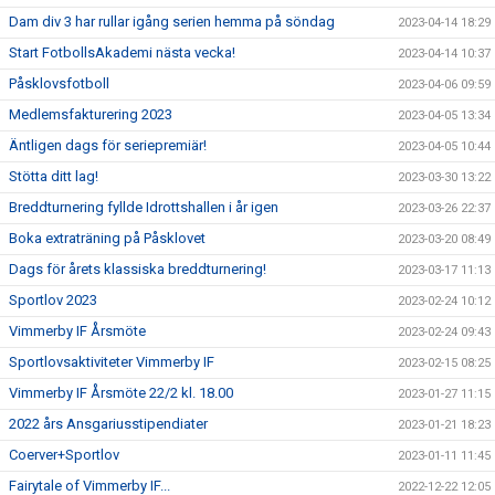
Dam div 3 har rullar igång serien hemma på söndag
2023-04-14 18:29
Start FotbollsAkademi nästa vecka!
2023-04-14 10:37
Påsklovsfotboll
2023-04-06 09:59
Medlemsfakturering 2023
2023-04-05 13:34
Äntligen dags för seriepremiär!
2023-04-05 10:44
Stötta ditt lag!
2023-03-30 13:22
Breddturnering fyllde Idrottshallen i år igen
2023-03-26 22:37
Boka extraträning på Påsklovet
2023-03-20 08:49
Dags för årets klassiska breddturnering!
2023-03-17 11:13
Sportlov 2023
2023-02-24 10:12
Vimmerby IF Årsmöte
2023-02-24 09:43
Sportlovsaktiviteter Vimmerby IF
2023-02-15 08:25
Vimmerby IF Årsmöte 22/2 kl. 18.00
2023-01-27 11:15
2022 års Ansgariusstipendiater
2023-01-21 18:23
Coerver+Sportlov
2023-01-11 11:45
Fairytale of Vimmerby IF...
2022-12-22 12:05