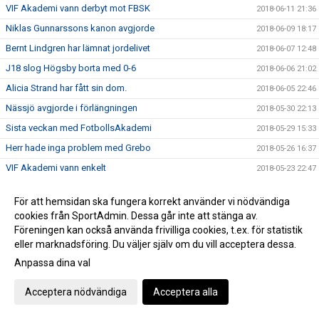
VIF Akademi vann derbyt mot FBSK
2018-06-11 21:36
Niklas Gunnarssons kanon avgjorde
2018-06-09 18:17
Bernt Lindgren har lämnat jordelivet
2018-06-07 12:48
J18 slog Högsby borta med 0-6
2018-06-06 21:02
Alicia Strand har fått sin dom.
2018-06-05 22:46
Nässjö avgjorde i förlängningen
2018-05-30 22:13
Sista veckan med FotbollsAkademi
2018-05-29 15:33
Herr hade inga problem med Grebo
2018-05-26 16:37
VIF Akademi vann enkelt
2018-05-23 22:47
Invigning av Asllani Court
2018-05-21 08:34
För att hemsidan ska fungera korrekt använder vi nödvändiga
Niklas Gunnarssons tidiga mål räckte inte
2018-05-19 22:10
cookies från SportAdmin. Dessa går inte att stänga av.
TjejTruppen laddade upp inför invigningen av Asllani Court
2018-05-13 19:04
Föreningen kan också använda frivilliga cookies, t.ex. för statistik
eller marknadsföring. Du väljer själv om du vill acceptera dessa.
Gurra matchhjälte idag i derbyt mot H/M
2018-05-11 23:10
Anpassa dina val
Puh, VIF avjorde i 94e minuten, 3-2 mot Boxholm
2018-05-10 17:35
Inför Vimmerby IF - Onsala BK
2018-05-02 19:14
Acceptera nödvändiga
Acceptera alla
Boston vann div 6-derbyt mot VIF Akademi
2018-04-29 21:28