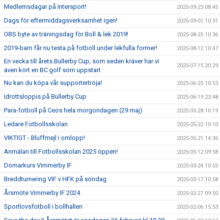
Medlemsdagar på Intersport!
2025-09-23 08:45
Dags för eftermiddagsverksamhet igen!
2025-09-01 10:31
OBS byte av träningsdag för Boll & lek 2019!
2025-08-25 10:36
2019-barn får nu testa på fotboll under lekfulla former!
2025-08-12 10:47
En vecka till årets Bullerby Cup, som seden kräver har vi
2025-07-15 20:29
även kört en BC golf som uppstart
Nu kan du köpa vår supportertröja!
2025-06-25 10:53
Idrottsloppis på Bullerby Cup
2025-06-19 23:48
Para-fotboll på Ceos hela morgondagen (29 maj)
2025-05-28 10:19
Ledare Fotbollsskolan
2025-05-22 10:10
VIKTIGT - Bluffmejl i omlopp!
2025-05-21 14:36
Anmälan till Fotbollsskolan 2025 öppen!
2025-05-12 09:58
Domarkurs Vimmerby IF
2025-03-24 10:55
Breddturnering VIF v HFK på söndag
2025-03-17 10:58
Årsmöte Vimmerby IF 2024
2025-02-27 09:50
Sportlovsfotboll i bollhallen
2025-02-06 15:53