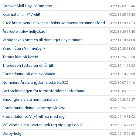
Coerver Skill Day i Vimmerby
2022-12-02 09:46
Kvalmatch till P17-elit!
2022-11-25 08:43
2022 års stipendiat Niclas Läskis Johanssons minnesfond
2022-11-20 17:13
Årsfesten blev hellyckad
2022-11-20 16:45
Vi säger välkommen till damlagets nya tränare
2022-11-18 14:00
Simon åter i Vimmerby IF
2022-10-28 11:00
Tomas klar på livstid...
2022-10-26 08:30
Thuresson fortsätter ett år till!
2022-10-11 16:03
Förstärkning på och av planen
2022-10-10 20:00
Nominera Årets ungdomsledare 2022
2022-10-07 14:16
Se föreläsningen för idrottsföräldrar i efterhand
2022-10-05 09:17
Säsongens sista hemmamatch!
2022-09-28 09:37
Föräldrautbildning i idrottspsykologi
2022-09-25 08:17
Freda datumet-VI(F) vill fira med dig!
2022-09-19 11:02
VIF vände sista kvarten och tog sig upp i div 3
2022-09-16 22:02
Derby-helg!
2022-09-15 09:55