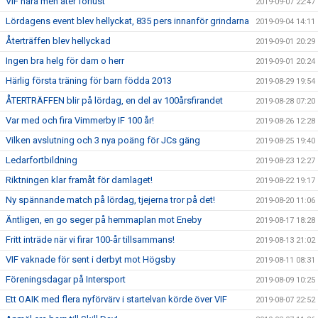
VIF nära men åter förlust
2019-09-07 22:47
Lördagens event blev hellyckat, 835 pers innanför grindarna
2019-09-04 14:11
Återträffen blev hellyckad
2019-09-01 20:29
Ingen bra helg för dam o herr
2019-09-01 20:24
Härlig första träning för barn födda 2013
2019-08-29 19:54
ÅTERTRÄFFEN blir på lördag, en del av 100årsfirandet
2019-08-28 07:20
Var med och fira Vimmerby IF 100 år!
2019-08-26 12:28
Vilken avslutning och 3 nya poäng för JCs gäng
2019-08-25 19:40
Ledarfortbildning
2019-08-23 12:27
Riktningen klar framåt för damlaget!
2019-08-22 19:17
Ny spännande match på lördag, tjejerna tror på det!
2019-08-20 11:06
Äntligen, en go seger på hemmaplan mot Eneby
2019-08-17 18:28
Fritt inträde när vi firar 100-år tillsammans!
2019-08-13 21:02
VIF vaknade för sent i derbyt mot Högsby
2019-08-11 08:31
Föreningsdagar på Intersport
2019-08-09 10:25
Ett OAIK med flera nyförvärv i startelvan körde över VIF
2019-08-07 22:52