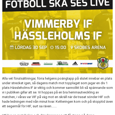
BARN & UNGDOMSVERKSAMHET
STÖTTA VIF
KONTAKT / BOKNING
Alla vet förutsättningar, förra helgens poängtapp på slutet innebar en plats
under strecket igen, så dagens match mot topplaget som jagar en div 1
plats Hässleholms IF är viktig och kommer sannolikt bli så spännande som
vi i publiken gillar att se. Vi hoppas på en bra hemmautveckling av
matchen, i våras var VIF på väg mot en skräll när de trasat sönder HIF och
hade ledningen med nån minut kvar. Kvitteringen kom och på stopptid även
ett segermål för HIF, surt sa räven.......