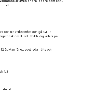
mt välkomna är även andra ledare som ännu
samhet!
själva och sin verksamhet och gå SvFFs
igatorisk om du vill utbilda dig vidare på
12 år. Man får ett eget ledarhäfte och
ch 4/3
material.