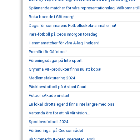
Spännande matcher för våra representationslag! Välkomna til
Boka boende i Göteborg!
Dags för sommarens Fotbollsskola-anmäl er nu!
Para-fotboll på Ceos imorgon torsdag
Hemmamatcher för våra A-lag i helgen!
Premiär för Gåfotboll!
Föreningsdagar på Intersport!
Grymma VIF-produkter finns nu att köpa!
Medlemsfakturering 2024
Påsklovsfotboll på Asllani Court
FotbollsAkademi-start
En lokal idrottslegend finns inte längre med oss
Vartenda öre för att nå vår vision...
Sportlovsfotboll 2024
Förändringar på Ceosområdet
Bli Vimmerby IF-prenumeranter i april!