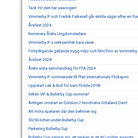
Tack för den här säsongen!
Vimmerby IF och Fredrik Falkevall går skilda vägar efter en 
Årsfest 2024
Nominera Årets Ungdomsledare
Vimmerby IF:s verksamhet bara växer...
Förtydligande gällande trygg miljö och film/foto av Vimmerby 
Årsfest 2024!
Årets sista sammandrag för FFA 2024
Vimmerby IF nominerade till Plan Internationals Flickapris
Uppstart Lek & Boll för barn födda 2018!
Vilken VIF & Bullerby Cup-sommar!
Äntligen omstart av Division 2 Nordöstra Götaland Dam!
Att möta spelaren där den befinner sig
50/50-lotteri under Bullerby Cup
Parkering Bullerby Cup
Bullerby Cup närmar sig, ett tecken är att BC-golfen avgjorts