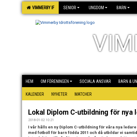
VIMMERBY IF
SENIOR
UNGDOM
BARN
VIM
HEM
OM FÖRENINGEN
SOCIALA ANSVAR
BARN & U
KALENDER
NYHETER
MATCHER
Lokal Diplom C-utbildning för nya 
2018-01-02 10:21
I vår hålls en ny Diplom C-utbildning för våra nya ledare
med fotboll för barn födda 2011 och då utbildar vi sam