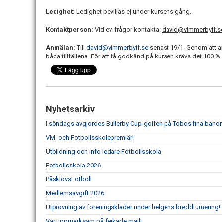
Ledighet:
Ledighet beviljas ej under kursens gång.
Kontaktperson:
Vid ev. frågor kontakta:
david@vimmerbyif.s
Anmälan:
Till
david@vimmerbyif.se
senast 19/1. Genom att an
båda tillfällena. För att få godkänd på kursen krävs det 100 % 
Nyhetsarkiv
I söndags avgjordes Bullerby Cup-golfen på Tobos fina banor
VM- och Fotbollsskolepremiär!
Utbildning och info ledare Fotbollsskola
Fotbollsskola 2026
PåsklovsFotboll
Medlemsavgift 2026
Utprovning av föreningskläder under helgens breddturnering!
Var uppmärksam på fejkade mail!