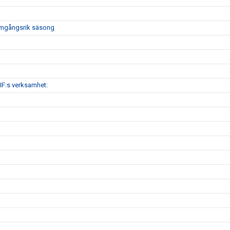
framgångsrik säsong
IF:s verksamhet: