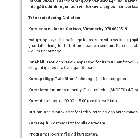
introduktion till vår förening och vår värdegrund. Var
inte gått utbildningen och vill förkovra sig och sin verk
Tränarutbildning C-diplom
Kursledare: Janne Carlson, Vimmerby 070 6820519
Målgrupp:
Nya eller befintliga ledare som vill utveckla sig 
grundutbildning för fotboll med barnet i centrum. Kursen är obl
SvFF:s tränarstege.
Innehåll:
Teori och Praktik anpassad för främst Barnfotboll 6-
inloggning med bra övningar för barn.
Kursupplägg:
Två träffar (2 söndagar) + Hemuppgifter
Kursplats/ datum:
Vimmerby IF:s klubblokal (SKOBES) 4/2 o
Kurstid:
Heldag: ca 09.00–15.00 (praktik ca 2 tim).
Utrustning:
Idrottskläder för fotbollsträning och antecknings
Kursavgift:
Kostnadsfritt för alla deltagare.
Program:
Program fås vid kursstarten.