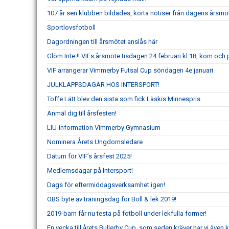
107 år sen klubben bildades, korta notiser från dagens årsmö
Sportlovsfotboll
Dagordningen till årsmötet anslås här
Glöm Inte !! VIFs årsmöte tisdagen 24 februari kl 18, kom och
VIF arrangerar Vimmerby Futsal Cup söndagen 4e januari
JULKLAPPSDAGAR HOS INTERSPORT!
Toffe Lätt blev den sista som fick Läskis Minnespris
Anmäl dig till årsfesten!
LIU-information Vimmerby Gymnasium
Nominera Årets Ungdomsledare
Datum för VIF’s årsfest 2025!
Medlemsdagar på Intersport!
Dags för eftermiddagsverksamhet igen!
OBS byte av träningsdag för Boll & lek 2019!
2019-barn får nu testa på fotboll under lekfulla former!
En vecka till årets Bullerby Cup, som seden kräver har vi även