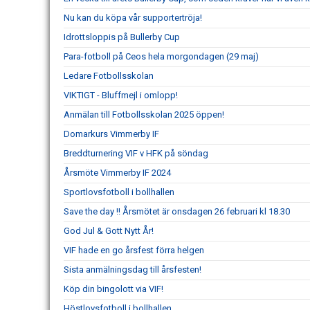
Nu kan du köpa vår supportertröja!
Idrottsloppis på Bullerby Cup
Para-fotboll på Ceos hela morgondagen (29 maj)
Ledare Fotbollsskolan
VIKTIGT - Bluffmejl i omlopp!
Anmälan till Fotbollsskolan 2025 öppen!
Domarkurs Vimmerby IF
Breddturnering VIF v HFK på söndag
Årsmöte Vimmerby IF 2024
Sportlovsfotboll i bollhallen
Save the day !! Årsmötet är onsdagen 26 februari kl 18.30
God Jul & Gott Nytt År!
VIF hade en go årsfest förra helgen
Sista anmälningsdag till årsfesten!
Köp din bingolott via VIF!
Höstlovsfotboll i bollhallen