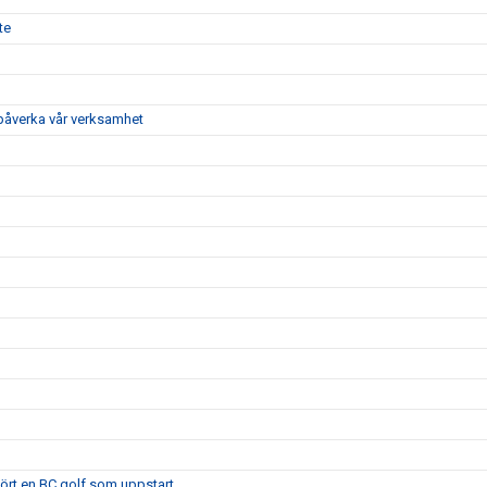
te
 påverka vår verksamhet
 kört en BC golf som uppstart