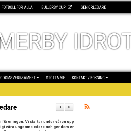
FOTBOLL FÖR ALLA
BULLERBY CUP
SENIORLEDARE
MERBY IDRO
NGDOMSVERKSAMHET
STÖTTA VIF
KONTAKT / BOKNING
ledare
<
>
 i föreningen. Vi startar under våren upp
tidigt våra ungdomsledare och ger dom en