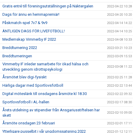
Gratis entré till föreningsutställningen på Näktergalen
2022-04-22 10:28
Dags för ännu en hemmapremiär!
2022-04-20 10:20
Påskmatch-spel 7v7 & 9v9
2022-04-14 14:22
ÄNTLIGEN DAGS FÖR LIVEFOTBOLL!
2022-04-14 10:25
Medlemskap Vimmerby IF 2022
2022-04-08 10:33
Breddturnering 2022
2022-03-21 10:23
Breddturneringen
2022-03-09 15:53
Vimmerby IF inleder samarbete för ökad hälsa och
2022-03-08 11:22
utveckling genom idrottspsykologi
Årsmötet blev digi-fysiskt
2022-02-25 11:28
Härliga dagar med Sportlovsfotboll
2022-02-22 13:44
Digital möteslänk till onsdagens årsmöte kl 18.30
2022-02-22 09:32
Sportlovsfotboll i AL-hallen
2022-02-17 08:30
Årets utdelning av stipendier från Ansgariusstiftelsen har
2022-02-10 09:00
skett
Årsmöte onsdagen 23 februari
2022-02-01 17:11
Ytterligare pusselbit i vår ungdomssatsning 2022
2022-01-12 12:11