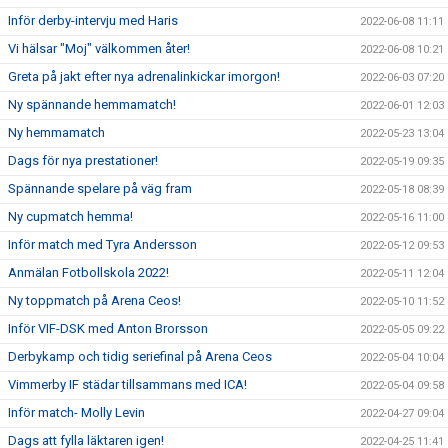
Inför derby-intervju med Haris
2022-06-08 11:11
Vi hälsar "Moj" välkommen åter!
2022-06-08 10:21
Greta på jakt efter nya adrenalinkickar imorgon!
2022-06-03 07:20
Ny spännande hemmamatch!
2022-06-01 12:03
Ny hemmamatch
2022-05-23 13:04
Dags för nya prestationer!
2022-05-19 09:35
Spännande spelare på väg fram
2022-05-18 08:39
Ny cupmatch hemma!
2022-05-16 11:00
Inför match med Tyra Andersson
2022-05-12 09:53
Anmälan Fotbollskola 2022!
2022-05-11 12:04
Ny toppmatch på Arena Ceos!
2022-05-10 11:52
Inför VIF-DSK med Anton Brorsson
2022-05-05 09:22
Derbykamp och tidig seriefinal på Arena Ceos
2022-05-04 10:04
Vimmerby IF städar tillsammans med ICA!
2022-05-04 09:58
Inför match- Molly Levin
2022-04-27 09:04
Dags att fylla läktaren igen!
2022-04-25 11:41