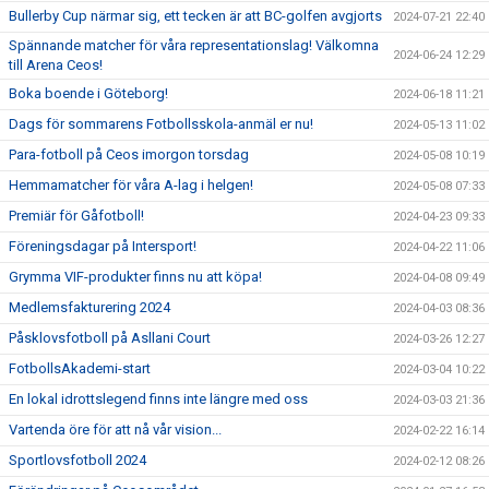
Bullerby Cup närmar sig, ett tecken är att BC-golfen avgjorts
2024-07-21 22:40
Spännande matcher för våra representationslag! Välkomna
2024-06-24 12:29
till Arena Ceos!
Boka boende i Göteborg!
2024-06-18 11:21
Dags för sommarens Fotbollsskola-anmäl er nu!
2024-05-13 11:02
Para-fotboll på Ceos imorgon torsdag
2024-05-08 10:19
Hemmamatcher för våra A-lag i helgen!
2024-05-08 07:33
Premiär för Gåfotboll!
2024-04-23 09:33
Föreningsdagar på Intersport!
2024-04-22 11:06
Grymma VIF-produkter finns nu att köpa!
2024-04-08 09:49
Medlemsfakturering 2024
2024-04-03 08:36
Påsklovsfotboll på Asllani Court
2024-03-26 12:27
FotbollsAkademi-start
2024-03-04 10:22
En lokal idrottslegend finns inte längre med oss
2024-03-03 21:36
Vartenda öre för att nå vår vision...
2024-02-22 16:14
Sportlovsfotboll 2024
2024-02-12 08:26