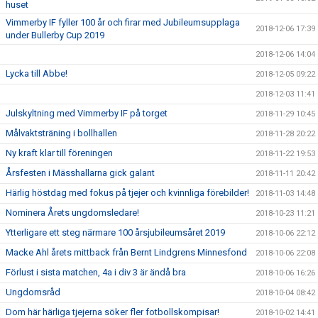
huset
Vimmerby IF fyller 100 år och firar med Jubileumsupplaga
2018-12-06 17:39
under Bullerby Cup 2019
2018-12-06 14:04
Lycka till Abbe!
2018-12-05 09:22
2018-12-03 11:41
Julskyltning med Vimmerby IF på torget
2018-11-29 10:45
Målvaktsträning i bollhallen
2018-11-28 20:22
Ny kraft klar till föreningen
2018-11-22 19:53
Årsfesten i Mässhallarna gick galant
2018-11-11 20:42
Härlig höstdag med fokus på tjejer och kvinnliga förebilder!
2018-11-03 14:48
Nominera Årets ungdomsledare!
2018-10-23 11:21
Ytterligare ett steg närmare 100 årsjubileumsåret 2019
2018-10-06 22:12
Macke Ahl årets mittback från Bernt Lindgrens Minnesfond
2018-10-06 22:08
Förlust i sista matchen, 4a i div 3 är ändå bra
2018-10-06 16:26
Ungdomsråd
2018-10-04 08:42
Dom här härliga tjejerna söker fler fotbollskompisar!
2018-10-02 14:41