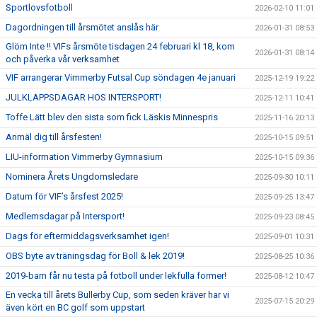
Sportlovsfotboll
2026-02-10 11:01
Dagordningen till årsmötet anslås här
2026-01-31 08:53
Glöm Inte !! VIFs årsmöte tisdagen 24 februari kl 18, kom
2026-01-31 08:14
och påverka vår verksamhet
VIF arrangerar Vimmerby Futsal Cup söndagen 4e januari
2025-12-19 19:22
JULKLAPPSDAGAR HOS INTERSPORT!
2025-12-11 10:41
Toffe Lätt blev den sista som fick Läskis Minnespris
2025-11-16 20:13
Anmäl dig till årsfesten!
2025-10-15 09:51
LIU-information Vimmerby Gymnasium
2025-10-15 09:36
Nominera Årets Ungdomsledare
2025-09-30 10:11
Datum för VIF’s årsfest 2025!
2025-09-25 13:47
Medlemsdagar på Intersport!
2025-09-23 08:45
Dags för eftermiddagsverksamhet igen!
2025-09-01 10:31
OBS byte av träningsdag för Boll & lek 2019!
2025-08-25 10:36
2019-barn får nu testa på fotboll under lekfulla former!
2025-08-12 10:47
En vecka till årets Bullerby Cup, som seden kräver har vi
2025-07-15 20:29
även kört en BC golf som uppstart