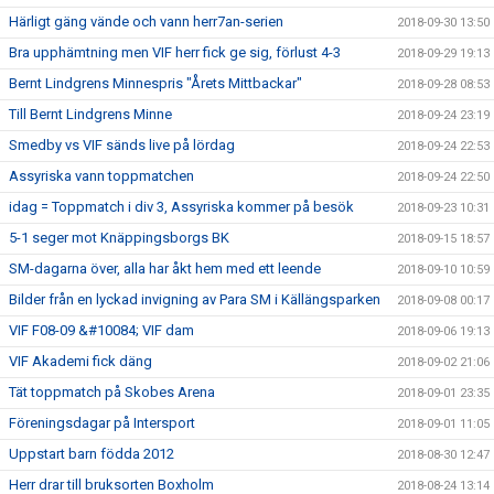
Härligt gäng vände och vann herr7an-serien
2018-09-30 13:50
Bra upphämtning men VIF herr fick ge sig, förlust 4-3
2018-09-29 19:13
Bernt Lindgrens Minnespris "Årets Mittbackar"
2018-09-28 08:53
Till Bernt Lindgrens Minne
2018-09-24 23:19
Smedby vs VIF sänds live på lördag
2018-09-24 22:53
Assyriska vann toppmatchen
2018-09-24 22:50
idag = Toppmatch i div 3, Assyriska kommer på besök
2018-09-23 10:31
5-1 seger mot Knäppingsborgs BK
2018-09-15 18:57
SM-dagarna över, alla har åkt hem med ett leende
2018-09-10 10:59
Bilder från en lyckad invigning av Para SM i Källängsparken
2018-09-08 00:17
VIF F08-09 &#10084; VIF dam
2018-09-06 19:13
VIF Akademi fick däng
2018-09-02 21:06
Tät toppmatch på Skobes Arena
2018-09-01 23:35
Föreningsdagar på Intersport
2018-09-01 11:05
Uppstart barn födda 2012
2018-08-30 12:47
Herr drar till bruksorten Boxholm
2018-08-24 13:14