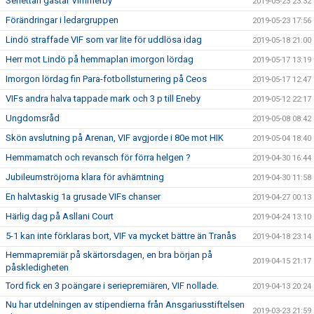
Seriettan gästar Vimmerby
2019-05-23 23:32
Förändringar i ledargruppen
2019-05-23 17:56
Lindö straffade VIF som var lite för uddlösa idag
2019-05-18 21:00
Herr mot Lindö på hemmaplan imorgon lördag
2019-05-17 13:19
Imorgon lördag fin Para-fotbollsturnering på Ceos
2019-05-17 12:47
VIFs andra halva tappade mark och 3 p till Eneby
2019-05-12 22:17
Ungdomsråd
2019-05-08 08:42
Skön avslutning på Arenan, VIF avgjorde i 80e mot HIK
2019-05-04 18:40
Hemmamatch och revansch för förra helgen ?
2019-04-30 16:44
Jubileumströjorna klara för avhämtning
2019-04-30 11:58
En halvtaskig 1a grusade VIFs chanser
2019-04-27 00:13
Härlig dag på Asllani Court
2019-04-24 13:10
5-1 kan inte förklaras bort, VIF va mycket bättre än Tranås
2019-04-18 23:14
Hemmapremiär på skärtorsdagen, en bra början på
2019-04-15 21:17
påskledigheten
Tord fick en 3 poängare i seriepremiären, VIF nollade.
2019-04-13 20:24
Nu har utdelningen av stipendierna från Ansgariusstiftelsen
2019-03-23 21:59