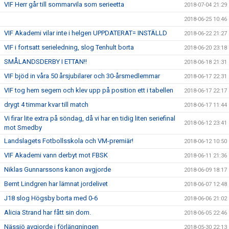
VIF Herr går till sommarvila som serieetta
2018-07-04 21:29
2018-06-25 10:46
VIF Akademi vilar inte i helgen UPPDATERAT= INSTÄLLD
2018-06-22 21:27
VIF i fortsatt serieledning, slog Tenhult borta
2018-06-20 23:18
SMÅLANDSDERBY I ETTAN!!
2018-06-18 21:31
VIF bjöd in våra 50 årsjubilarer och 30-årsmedlemmar
2018-06-17 22:31
VIF tog hem segern och klev upp på position ett i tabellen
2018-06-17 22:17
drygt 4 timmar kvar till match
2018-06-17 11:44
Vi firar lite extra på söndag, då vi har en tidig liten seriefinal
2018-06-12 23:41
mot Smedby
Landslagets Fotbollsskola och VM-premiär!
2018-06-12 10:50
VIF Akademi vann derbyt mot FBSK
2018-06-11 21:36
Niklas Gunnarssons kanon avgjorde
2018-06-09 18:17
Bernt Lindgren har lämnat jordelivet
2018-06-07 12:48
J18 slog Högsby borta med 0-6
2018-06-06 21:02
Alicia Strand har fått sin dom.
2018-06-05 22:46
Nässjö avgjorde i förlängningen
2018-05-30 22:13