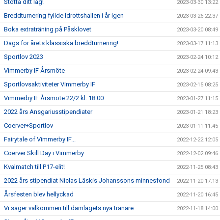
Stötta ditt lag!
2023-03-30 13:22
Breddturnering fyllde Idrottshallen i år igen
2023-03-26 22:37
Boka extraträning på Påsklovet
2023-03-20 08:49
Dags för årets klassiska breddturnering!
2023-03-17 11:13
Sportlov 2023
2023-02-24 10:12
Vimmerby IF Årsmöte
2023-02-24 09:43
Sportlovsaktiviteter Vimmerby IF
2023-02-15 08:25
Vimmerby IF Årsmöte 22/2 kl. 18.00
2023-01-27 11:15
2022 års Ansgariusstipendiater
2023-01-21 18:23
Coerver+Sportlov
2023-01-11 11:45
Fairytale of Vimmerby IF...
2022-12-22 12:05
Coerver Skill Day i Vimmerby
2022-12-02 09:46
Kvalmatch till P17-elit!
2022-11-25 08:43
2022 års stipendiat Niclas Läskis Johanssons minnesfond
2022-11-20 17:13
Årsfesten blev hellyckad
2022-11-20 16:45
Vi säger välkommen till damlagets nya tränare
2022-11-18 14:00