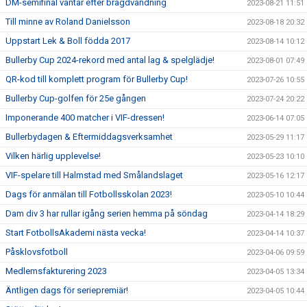
DM-semifinal väntar efter bragdvändning
2023-08-21 11:51
Till minne av Roland Danielsson
2023-08-18 20:32
Uppstart Lek & Boll födda 2017
2023-08-14 10:12
Bullerby Cup 2024-rekord med antal lag & spelglädje!
2023-08-01 07:49
QR-kod till komplett program för Bullerby Cup!
2023-07-26 10:55
Bullerby Cup-golfen för 25e gången
2023-07-24 20:22
Imponerande 400 matcher i VIF-dressen!
2023-06-14 07:05
Bullerbydagen & Eftermiddagsverksamhet
2023-05-29 11:17
Vilken härlig upplevelse!
2023-05-23 10:10
VIF-spelare till Halmstad med Smålandslaget
2023-05-16 12:17
Dags för anmälan till Fotbollsskolan 2023!
2023-05-10 10:44
Dam div 3 har rullar igång serien hemma på söndag
2023-04-14 18:29
Start FotbollsAkademi nästa vecka!
2023-04-14 10:37
Påsklovsfotboll
2023-04-06 09:59
Medlemsfakturering 2023
2023-04-05 13:34
Äntligen dags för seriepremiär!
2023-04-05 10:44