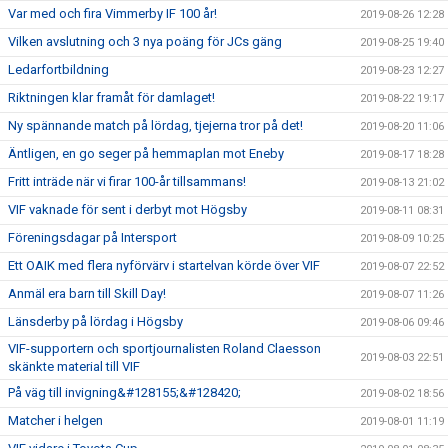
Var med och fira Vimmerby IF 100 år!
2019-08-26 12:28
Vilken avslutning och 3 nya poäng för JCs gäng
2019-08-25 19:40
Ledarfortbildning
2019-08-23 12:27
Riktningen klar framåt för damlaget!
2019-08-22 19:17
Ny spännande match på lördag, tjejerna tror på det!
2019-08-20 11:06
Äntligen, en go seger på hemmaplan mot Eneby
2019-08-17 18:28
Fritt inträde när vi firar 100-år tillsammans!
2019-08-13 21:02
VIF vaknade för sent i derbyt mot Högsby
2019-08-11 08:31
Föreningsdagar på Intersport
2019-08-09 10:25
Ett OAIK med flera nyförvärv i startelvan körde över VIF
2019-08-07 22:52
Anmäl era barn till Skill Day!
2019-08-07 11:26
Länsderby på lördag i Högsby
2019-08-06 09:46
VIF-supportern och sportjournalisten Roland Claesson
2019-08-03 22:51
skänkte material till VIF
På väg till invigning&#128155;&#128420;
2019-08-02 18:56
Matcher i helgen
2019-08-01 11:19