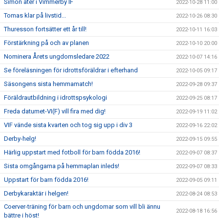
Simon åter i Vimmerby IF
2022-10-28 11:00
Tomas klar på livstid...
2022-10-26 08:30
Thuresson fortsätter ett år till!
2022-10-11 16:03
Förstärkning på och av planen
2022-10-10 20:00
Nominera Årets ungdomsledare 2022
2022-10-07 14:16
Se föreläsningen för idrottsföräldrar i efterhand
2022-10-05 09:17
Säsongens sista hemmamatch!
2022-09-28 09:37
Föräldrautbildning i idrottspsykologi
2022-09-25 08:17
Freda datumet-VI(F) vill fira med dig!
2022-09-19 11:02
VIF vände sista kvarten och tog sig upp i div 3
2022-09-16 22:02
Derby-helg!
2022-09-15 09:55
Härlig uppstart med fotboll för barn födda 2016!
2022-09-07 08:37
Sista omgångarna på hemmaplan inleds!
2022-09-07 08:33
Uppstart för barn födda 2016!
2022-09-05 09:11
Derbykaraktär i helgen!
2022-08-24 08:53
Coerver-träning för barn och ungdomar som vill bli ännu
2022-08-18 16:56
bättre i höst!