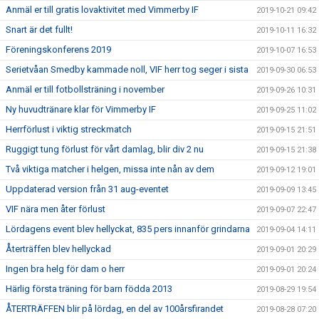
Anmäl er till gratis lovaktivitet med Vimmerby IF
2019-10-21 09:42
Snart är det fullt!
2019-10-11 16:32
Föreningskonferens 2019
2019-10-07 16:53
Serietvåan Smedby kammade noll, VIF herr tog seger i sista
2019-09-30 06:53
Anmäl er till fotbollsträning i november
2019-09-26 10:31
Ny huvudtränare klar för Vimmerby IF
2019-09-25 11:02
Herrförlust i viktig streckmatch
2019-09-15 21:51
Ruggigt tung förlust för vårt damlag, blir div 2 nu
2019-09-15 21:38
Två viktiga matcher i helgen, missa inte nån av dem
2019-09-12 19:01
Uppdaterad version från 31 aug-eventet
2019-09-09 13:45
VIF nära men åter förlust
2019-09-07 22:47
Lördagens event blev hellyckat, 835 pers innanför grindarna
2019-09-04 14:11
Återträffen blev hellyckad
2019-09-01 20:29
Ingen bra helg för dam o herr
2019-09-01 20:24
Härlig första träning för barn födda 2013
2019-08-29 19:54
ÅTERTRÄFFEN blir på lördag, en del av 100årsfirandet
2019-08-28 07:20