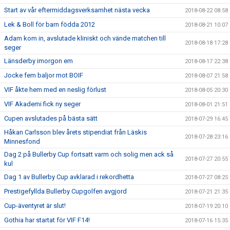
Start av vår eftermiddagsverksamhet nästa vecka
2018-08-22 08:58
Lek & Boll för barn födda 2012
2018-08-21 10:07
Adam kom in, avslutade kliniskt och vände matchen till
2018-08-18 17:28
seger
Länsderby imorgon em
2018-08-17 22:38
Jocke fem baljor mot BOIF
2018-08-07 21:58
VIF åkte hem med en neslig förlust
2018-08-05 20:30
VIF Akademi fick ny seger
2018-08-01 21:51
Cupen avslutades på bästa sätt
2018-07-29 16:45
Håkan Carlsson blev årets stipendiat från Läskis
2018-07-28 23:16
Minnesfond
Dag 2 på Bullerby Cup fortsatt varm och solig men ack så
2018-07-27 20:55
kul
Dag 1 av Bullerby Cup avklarad i rekordhetta
2018-07-27 08:25
Prestigefyllda Bullerby Cupgolfen avgjord
2018-07-21 21:35
Cup-äventyret är slut!
2018-07-19 20:10
Gothia har startat för VIF F14!
2018-07-16 15:35