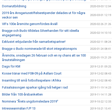
Domarutbildning
2020-03-03 12:04
2019 års Ansgariusstiftelsestipender delades ut för några
2020-03-01 12:19
veckor sen
VIFs 100e årsmöte genomfördes ikväll
2020-02-26 21:26
Bragge och Budo tilldelas Silverhanden för sitt ideella
2020-02-14 10:10
engagemang
Exklusivt erbjudande från samarbetspartner!
2020-02-11 08:24
Bragge o Budo nominerade till stort integrationspris
2020-01-24 08:41
Årsmöte, onsdagen 26 februari och en ny chans att se 100
2020-01-19 21:29
årsutställningen
Dags för KM
2019-12-31 09:25
Kosse tränar med F08-09 på Asllani Court
2019-12-02 08:43
Insamling till små fotbollsspelare i Afrika
2019-12-02 08:40
Futsalsäsongen sparkar igång två helger i rad
2019-11-19 14:23
Bilder från 100-årsbanketten
2019-11-14 11:28
Nominera "Årets ungdomsledare 2019"
2019-10-22 12:33
Intresseanmälan F/P 13
2019-10-21 15:41