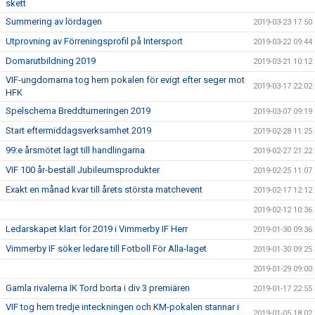
skett
Summering av lördagen
2019-03-23 17:50
Utprovning av Förreningsprofil på Intersport
2019-03-22 09:44
Domarutbildning 2019
2019-03-21 10:12
VIF-ungdomarna tog hem pokalen för evigt efter seger mot
2019-03-17 22:02
HFK
Spelschema Breddturneringen 2019
2019-03-07 09:19
Start eftermiddagsverksamhet 2019
2019-02-28 11:25
99:e årsmötet lagt till handlingarna
2019-02-27 21:22
VIF 100 år-beställ Jubileumsprodukter
2019-02-25 11:07
Exakt en månad kvar till årets största matchevent
2019-02-17 12:12
2019-02-12 10:36
Ledarskapet klart för 2019 i Vimmerby IF Herr
2019-01-30 09:36
Vimmerby IF söker ledare till Fotboll För Alla-laget
2019-01-30 09:25
2019-01-29 09:00
Gamla rivalerna IK Tord borta i div 3 premiären
2019-01-17 22:55
VIF tog hem tredje inteckningen och KM-pokalen stannar i
2019-01-05 18:02