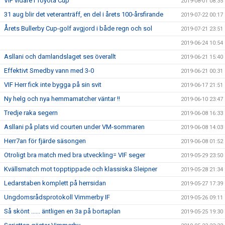
VIF vidare i Toyota Cup
2019-08-01 08:35
31 aug blir det veteranträff, en del i årets 100-årsfirande
2019-07-22 00:17
Årets Bullerby Cup-golf avgjord i både regn och sol
2019-07-21 23:51
2019-06-24 10:54
Asllani och damlandslaget ses överallt
2019-06-21 15:40
Effektivt Smedby vann med 3-0
2019-06-21 00:31
VIF Herr fick inte bygga på sin svit
2019-06-17 21:51
Ny helg och nya hemmamatcher väntar !!
2019-06-10 23:47
Tredje raka segern
2019-06-08 16:33
Asllani på plats vid courten under VM-sommaren
2019-06-08 14:03
Herr7an för fjärde säsongen
2019-06-08 01:52
Otroligt bra match med bra utveckling= VIF seger
2019-05-29 23:50
Kvällsmatch mot topptippade och klassiska Sleipner
2019-05-28 21:34
Ledarstaben komplett på herrsidan
2019-05-27 17:39
Ungdomsrådsprotokoll Vimmerby IF
2019-05-26 09:11
Så skönt ...... äntligen en 3a på bortaplan
2019-05-25 19:30