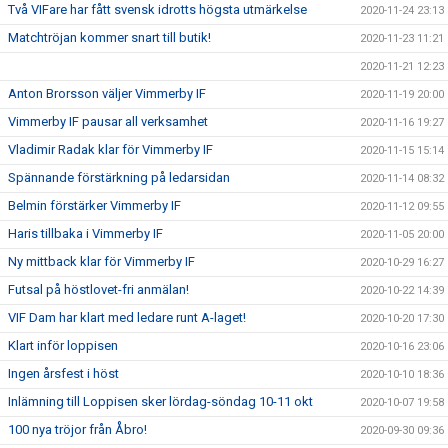
Två VIFare har fått svensk idrotts högsta utmärkelse
2020-11-24 23:13
Matchtröjan kommer snart till butik!
2020-11-23 11:21
2020-11-21 12:23
Anton Brorsson väljer Vimmerby IF
2020-11-19 20:00
Vimmerby IF pausar all verksamhet
2020-11-16 19:27
Vladimir Radak klar för Vimmerby IF
2020-11-15 15:14
Spännande förstärkning på ledarsidan
2020-11-14 08:32
Belmin förstärker Vimmerby IF
2020-11-12 09:55
Haris tillbaka i Vimmerby IF
2020-11-05 20:00
Ny mittback klar för Vimmerby IF
2020-10-29 16:27
Futsal på höstlovet-fri anmälan!
2020-10-22 14:39
VIF Dam har klart med ledare runt A-laget!
2020-10-20 17:30
Klart inför loppisen
2020-10-16 23:06
Ingen årsfest i höst
2020-10-10 18:36
Inlämning till Loppisen sker lördag-söndag 10-11 okt
2020-10-07 19:58
100 nya tröjor från Åbro!
2020-09-30 09:36