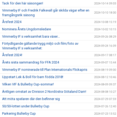
Tack för den här säsongen!
2024-10-14 09:03
Vimmerby IF och Fredrik Falkevall går skilda vägar efter en
2024-10-10 18:00
framgångsrik säsong
Årsfest 2024
2024-10-08 15:19
Nominera Årets Ungdomsledare
2024-10-02 10:15
Vimmerby IF:s verksamhet bara växer...
2024-09-26 08:29
Förtydligande gällande trygg miljö och film/foto av
2024-09-24 16:09
Vimmerby IF:s verksamhet:
Årsfest 2024!
2024-09-17 08:17
Årets sista sammandrag för FFA 2024
2024-09-07 15:44
Vimmerby IF nominerade till Plan Internationals Flickapris
2024-08-19 09:00
Uppstart Lek & Boll för barn födda 2018!
2024-08-12 10:46
Vilken VIF & Bullerby Cup-sommar!
2024-08-09 09:37
Äntligen omstart av Division 2 Nordöstra Götaland Dam!
2024-08-08 10:27
Att möta spelaren där den befinner sig
2024-07-29 07:59
50/50-lotteri under Bullerby Cup
2024-07-26 12:40
Parkering Bullerby Cup
2024-07-23 13:52