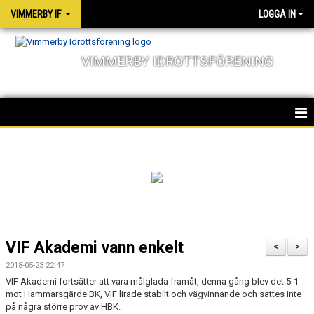
VIMMERBY IF
LOGGA IN
VIMMERBY IDROTTSFÖRENING
HEM
KALENDER
NYHETER
MATCHER
VIF Akademi vann enkelt
<
>
OM FÖRENINGEN
2018-05-23 22:47
VIF Akademi fortsätter att vara målglada framåt, denna gång blev det 5-1
SOCIALA ANSVAR
mot Hammarsgärde BK, VIF lirade stabilt och vägvinnande och sattes inte
på några större prov av HBK.