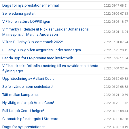
Dags för nya prestationer hemma!
2022-08-17 08:21
Serieledarna gästar!
2022-08-09 07:13
VIF kör en större LOPPIS igen
2022-08-05 18:27
Vimmerby IF delade ut Nicklas ”Läskis” Johanssons
2022-08-01 13:04
Minnespris till Martina Andersson
Vilken Bullerby Cup-comeback 2022!
2022-07-31 07:24
Bullerby Cup-golfen avgjordes under söndagen
2022-07-25 20:11
Ladda upp för EM-premiär med livefotboll!
2022-07-09 11:04
VIF har skänkt fotbollsutrustning till en av världens största
2022-07-04 22:26
flyktingläger
Uppfräschning av Asllani Court
2022-06-30 09:33
Serien vänder som serieledare!
2022-06-27 08:33
Tätt mellan kamperna!
2022-06-21 10:59
Ny viktig match på Arena Ceos!
2022-06-20 11:42
Full fart på Ceos i helgen!
2022-06-15 08:44
Cupmatch på naturgräs i Storebro
2022-06-13 07:38
Dags för nya prestationer
2022-06-09 10:19