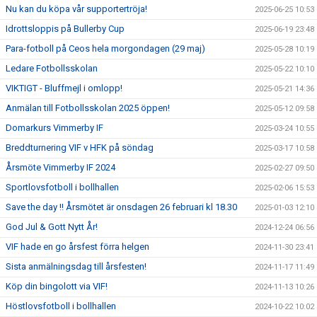
Nu kan du köpa vår supportertröja!
2025-06-25 10:53
Idrottsloppis på Bullerby Cup
2025-06-19 23:48
Para-fotboll på Ceos hela morgondagen (29 maj)
2025-05-28 10:19
Ledare Fotbollsskolan
2025-05-22 10:10
VIKTIGT - Bluffmejl i omlopp!
2025-05-21 14:36
Anmälan till Fotbollsskolan 2025 öppen!
2025-05-12 09:58
Domarkurs Vimmerby IF
2025-03-24 10:55
Breddturnering VIF v HFK på söndag
2025-03-17 10:58
Årsmöte Vimmerby IF 2024
2025-02-27 09:50
Sportlovsfotboll i bollhallen
2025-02-06 15:53
Save the day !! Årsmötet är onsdagen 26 februari kl 18.30
2025-01-03 12:10
God Jul & Gott Nytt År!
2024-12-24 06:56
VIF hade en go årsfest förra helgen
2024-11-30 23:41
Sista anmälningsdag till årsfesten!
2024-11-17 11:49
Köp din bingolott via VIF!
2024-11-13 10:26
Höstlovsfotboll i bollhallen
2024-10-22 10:02