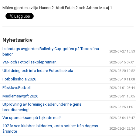
BARN & UNGDOMSVERKSAMHET
Målen gjordes av Ilja Hanno 2, Abdi Fatah 2 och Arbnor Mataj 1.
STÖTTA VIF
KONTAKT / BOKNING
Nyhetsarkiv
I söndags avgjordes Bullerby Cup-golfen på Tobos fina
2026-07-27 13:53
banor
VM- och Fotbollsskolepremiär!
2026-06-15 07:01
Utbildning och info ledare Fotbollsskola
2026-05-20 10:52
Fotbollsskola 2026
2026-05-19 11:08
PåsklovsFotboll
2026-04-01 08:44
Medlemsavgift 2026
2026-03-31 15:05
Utprovning av föreningskläder under helgens
2026-03-25 11:01
breddturnering!
Var uppmärksam på fejkade mail!
2026-03-04 15:47
107 år sen klubben bildades, korta notiser från dagens
2026-02-24 22:34
årsmöte