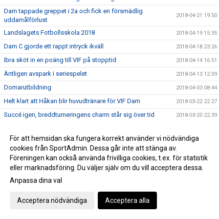
Dam tappade greppet i 2a och fick en försmädlig
2018-04-21 19:50
uddamålförlust
Landslagets Fotbollsskola 2018
2018-04-19 15:35
Dam C gjorde ett rappt intryck ikväll
2018-04-18 23:26
Ibra sköt in en poäng till VIF på stopptid
2018-04-14 16:51
Äntligen avspark i seriespelet
2018-04-13 12:09
Domarutbildning
2018-04-03 08:44
Helt klart att Håkan blir huvudtränare för VIF Dam
2018-03-22 22:27
Succé igen, breddturneringens charm står sig över tid
2018-03-20 22:39
Då var det dags att sparka igång Breddturneringen
2018-03-15 14:11
För att hemsidan ska fungera korrekt använder vi nödvändiga
SM-dagarna avslutades med optimal glädje
2018-03-11 17:46
cookies från SportAdmin. Dessa går inte att stänga av.
Vimmerby Sparbank och Vimmerby IF arrangerar återigen
Föreningen kan också använda frivilliga cookies, t.ex. för statistik
2018-03-08 23:11
breddturneringen
eller marknadsföring. Du väljer själv om du vill acceptera dessa.
Bra fart och 3 matcher i helgen!
2018-03-06 22:23
Anpassa dina val
Årsmötet avslutat
2018-02-28 22:07
Acceptera nödvändiga
Acceptera alla
Start för vår egen eftermiddagsverksamhet
2018-02-26 11:55
Ack så nära DM guld för VIF, först efter straffar kunde