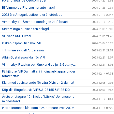
Förändringar på Ceosområdet
2024-01-27 16:53
Bli Vimmerby IF-prenumeranter i april!
2024-01-26 10:31
2023 års Ansgariusstipendier är utdelade
2024-01-19 22:47
Vimmerby IF - Årsmöte onsdagen 21 februari
2024-01-16 12:15
Sista viktiga pusselbiten är lagd!
2024-01-08 19:00
VIF vann KM i Futsal
2024-01-06 21:43
Oskar Stejdahl tillbaka i VIF!
2024-01-04 13:25
Till minne av Kjell Andersson
2023-12-31 21:54
Albin Gustafsson klar för VIF!
2023-12-21 15:07
Vimmerby IF tackar och önskar God jul & Gott nytt!
2023-12-21 13:05
Få hjälp av VIF Dam att slå in dina julklappar under
2023-12-14 07:38
tomtenatta!
Klart med assisterande för våra Division 2-damer!
2023-12-08 10:06
Köp din Bingolott via VIF!&#128155;&#128420;
2023-12-06 15:57
Årets pristagare från Niclas "Läskis" Johanssons
2023-11-19 11:56
minnesfond
Pierre Brorsson klar som huvudtränare även 2024!
2023-11-15 08:26