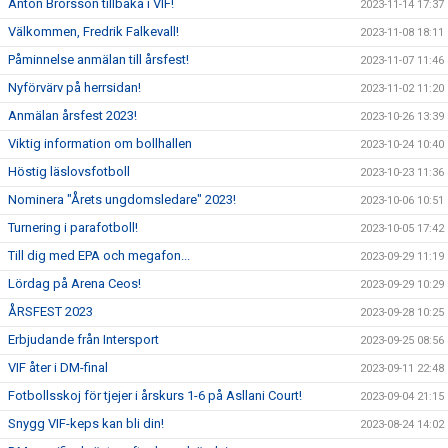
Anton Brorsson tillbaka i VIF!
2023-11-14 17:37
Välkommen, Fredrik Falkevall!
2023-11-08 18:11
Påminnelse anmälan till årsfest!
2023-11-07 11:46
Nyförvärv på herrsidan!
2023-11-02 11:20
Anmälan årsfest 2023!
2023-10-26 13:39
Viktig information om bollhallen
2023-10-24 10:40
Höstig läslovsfotboll
2023-10-23 11:36
Nominera "Årets ungdomsledare" 2023!
2023-10-06 10:51
Turnering i parafotboll!
2023-10-05 17:42
Till dig med EPA och megafon...
2023-09-29 11:19
Lördag på Arena Ceos!
2023-09-29 10:29
ÅRSFEST 2023
2023-09-28 10:25
Erbjudande från Intersport
2023-09-25 08:56
VIF åter i DM-final
2023-09-11 22:48
Fotbollsskoj för tjejer i årskurs 1-6 på Asllani Court!
2023-09-04 21:15
Snygg VIF-keps kan bli din!
2023-08-24 14:02