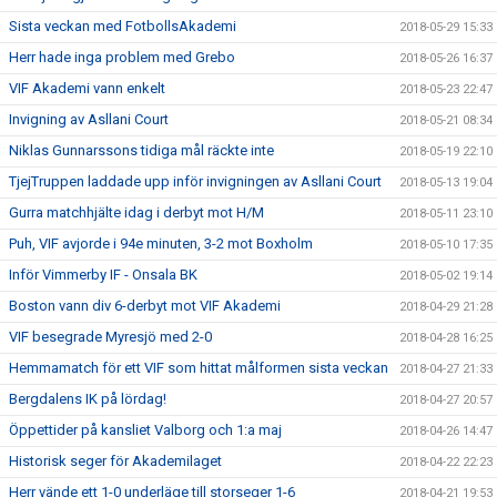
Sista veckan med FotbollsAkademi
2018-05-29 15:33
Herr hade inga problem med Grebo
2018-05-26 16:37
VIF Akademi vann enkelt
2018-05-23 22:47
Invigning av Asllani Court
2018-05-21 08:34
Niklas Gunnarssons tidiga mål räckte inte
2018-05-19 22:10
TjejTruppen laddade upp inför invigningen av Asllani Court
2018-05-13 19:04
Gurra matchhjälte idag i derbyt mot H/M
2018-05-11 23:10
Puh, VIF avjorde i 94e minuten, 3-2 mot Boxholm
2018-05-10 17:35
Inför Vimmerby IF - Onsala BK
2018-05-02 19:14
Boston vann div 6-derbyt mot VIF Akademi
2018-04-29 21:28
VIF besegrade Myresjö med 2-0
2018-04-28 16:25
Hemmamatch för ett VIF som hittat målformen sista veckan
2018-04-27 21:33
Bergdalens IK på lördag!
2018-04-27 20:57
Öppettider på kansliet Valborg och 1:a maj
2018-04-26 14:47
Historisk seger för Akademilaget
2018-04-22 22:23
Herr vände ett 1-0 underläge till storseger 1-6
2018-04-21 19:53