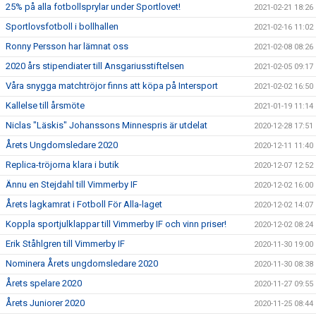
25% på alla fotbollsprylar under Sportlovet!
2021-02-21 18:26
Sportlovsfotboll i bollhallen
2021-02-16 11:02
Ronny Persson har lämnat oss
2021-02-08 08:26
2020 års stipendiater till Ansgariusstiftelsen
2021-02-05 09:17
Våra snygga matchtröjor finns att köpa på Intersport
2021-02-02 16:50
Kallelse till årsmöte
2021-01-19 11:14
Niclas "Läskis" Johanssons Minnespris är utdelat
2020-12-28 17:51
Årets Ungdomsledare 2020
2020-12-11 11:40
Replica-tröjorna klara i butik
2020-12-07 12:52
Ännu en Stejdahl till Vimmerby IF
2020-12-02 16:00
Årets lagkamrat i Fotboll För Alla-laget
2020-12-02 14:07
Koppla sportjulklappar till Vimmerby IF och vinn priser!
2020-12-02 08:24
Erik Ståhlgren till Vimmerby IF
2020-11-30 19:00
Nominera Årets ungdomsledare 2020
2020-11-30 08:38
Årets spelare 2020
2020-11-27 09:55
Årets Juniorer 2020
2020-11-25 08:44