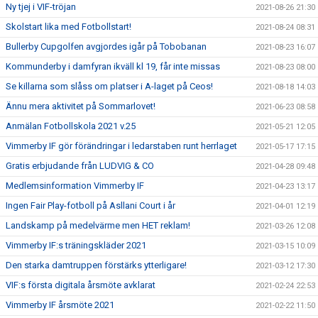
Ny tjej i VIF-tröjan
2021-08-26 21:30
Skolstart lika med Fotbollstart!
2021-08-24 08:31
Bullerby Cupgolfen avgjordes igår på Tobobanan
2021-08-23 16:07
Kommunderby i damfyran ikväll kl 19, får inte missas
2021-08-23 08:00
Se killarna som slåss om platser i A-laget på Ceos!
2021-08-18 14:03
Ännu mera aktivitet på Sommarlovet!
2021-06-23 08:58
Anmälan Fotbollskola 2021 v.25
2021-05-21 12:05
Vimmerby IF gör förändringar i ledarstaben runt herrlaget
2021-05-17 17:15
Gratis erbjudande från LUDVIG & CO
2021-04-28 09:48
Medlemsinformation Vimmerby IF
2021-04-23 13:17
Ingen Fair Play-fotboll på Asllani Court i år
2021-04-01 12:19
Landskamp på medelvärme men HET reklam!
2021-03-26 12:08
Vimmerby IF:s träningskläder 2021
2021-03-15 10:09
Den starka damtruppen förstärks ytterligare!
2021-03-12 17:30
VIF:s första digitala årsmöte avklarat
2021-02-24 22:53
Vimmerby IF årsmöte 2021
2021-02-22 11:50