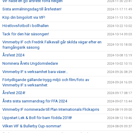
VIF hade en go årsfest förra helgen
2024-11-30 23:41
Sista anmälningsdag till årsfesten!
2024-11-17 11:49
Köp din bingolott via VIF!
2024-11-13 10:26
Höstlovsfotboll i bollhallen
2024-10-22 10:02
Tack för den här säsongen!
2024-10-14 09:03
Vimmerby IF och Fredrik Falkevall går skilda vägar efter en
2024-10-10 18:00
framgångsrik säsong
Årsfest 2024
2024-10-08 15:19
Nominera Årets Ungdomsledare
2024-10-02 10:15
Vimmerby IF:s verksamhet bara växer...
2024-09-26 08:29
Förtydligande gällande trygg miljö och film/foto av
2024-09-24 16:09
Vimmerby IF:s verksamhet:
Årsfest 2024!
2024-09-17 08:17
Årets sista sammandrag för FFA 2024
2024-09-07 15:44
Vimmerby IF nominerade till Plan Internationals Flickapris
2024-08-19 09:00
Uppstart Lek & Boll för barn födda 2018!
2024-08-12 10:46
Vilken VIF & Bullerby Cup-sommar!
2024-08-09 09:37