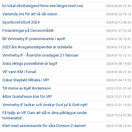
En lokal idrottslegend finns inte längre med oss
2024-03-03 21:36
Vartenda öre för att nå vår vision...
2024-02-22 16:14
Sportlovsfotboll 2024
2024-02-12 08:26
Förändringar på Ceosområdet
2024-01-27 16:53
Bli Vimmerby IF-prenumeranter i april!
2024-01-26 10:31
2023 års Ansgariusstipendier är utdelade
2024-01-19 22:47
Vimmerby IF - Årsmöte onsdagen 21 februari
2024-01-16 12:15
Sista viktiga pusselbiten är lagd!
2024-01-08 19:00
VIF vann KM i Futsal
2024-01-06 21:43
Oskar Stejdahl tillbaka i VIF!
2024-01-04 13:25
Till minne av Kjell Andersson
2023-12-31 21:54
Albin Gustafsson klar för VIF!
2023-12-21 15:07
Vimmerby IF tackar och önskar God jul & Gott nytt!
2023-12-21 13:05
Få hjälp av VIF Dam att slå in dina julklappar under
2023-12-14 07:38
tomtenatta!
Klart med assisterande för våra Division 2-damer!
2023-12-08 10:06