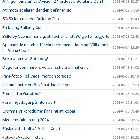
Äntligen omstart av Division 2 Nordöstra Götaland Dam!
2024-08-08 10:27
Att möta spelaren där den befinner sig
2024-07-29 07:59
50/50-lotteri under Bullerby Cup
2024-07-26 12:40
Parkering Bullerby Cup
2024-07-23 13:52
Bullerby Cup närmar sig, ett tecken är att BC-golfen avgjorts
2024-07-21 22:40
Spännande matcher för våra representationslag! Välkomna
2024-06-24 12:29
till Arena Ceos!
Boka boende i Göteborg!
2024-06-18 11:21
Dags för sommarens Fotbollsskola-anmäl er nu!
2024-05-13 11:02
Para-fotboll på Ceos imorgon torsdag
2024-05-08 10:19
Hemmamatcher för våra A-lag i helgen!
2024-05-08 07:33
Premiär för Gåfotboll!
2024-04-23 09:33
Föreningsdagar på Intersport!
2024-04-22 11:06
Grymma VIF-produkter finns nu att köpa!
2024-04-08 09:49
Medlemsfakturering 2024
2024-04-03 08:36
Påsklovsfotboll på Asllani Court
2024-03-26 12:27
FotbollsAkademi-start
2024-03-04 10:22