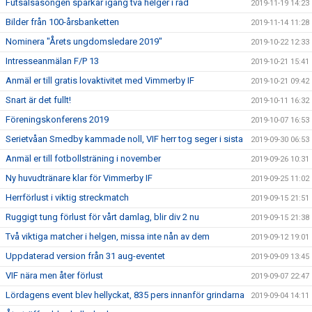
Futsalsäsongen sparkar igång två helger i rad
2019-11-19 14:23
Bilder från 100-årsbanketten
2019-11-14 11:28
Nominera "Årets ungdomsledare 2019"
2019-10-22 12:33
Intresseanmälan F/P 13
2019-10-21 15:41
Anmäl er till gratis lovaktivitet med Vimmerby IF
2019-10-21 09:42
Snart är det fullt!
2019-10-11 16:32
Föreningskonferens 2019
2019-10-07 16:53
Serietvåan Smedby kammade noll, VIF herr tog seger i sista
2019-09-30 06:53
Anmäl er till fotbollsträning i november
2019-09-26 10:31
Ny huvudtränare klar för Vimmerby IF
2019-09-25 11:02
Herrförlust i viktig streckmatch
2019-09-15 21:51
Ruggigt tung förlust för vårt damlag, blir div 2 nu
2019-09-15 21:38
Två viktiga matcher i helgen, missa inte nån av dem
2019-09-12 19:01
Uppdaterad version från 31 aug-eventet
2019-09-09 13:45
VIF nära men åter förlust
2019-09-07 22:47
Lördagens event blev hellyckat, 835 pers innanför grindarna
2019-09-04 14:11