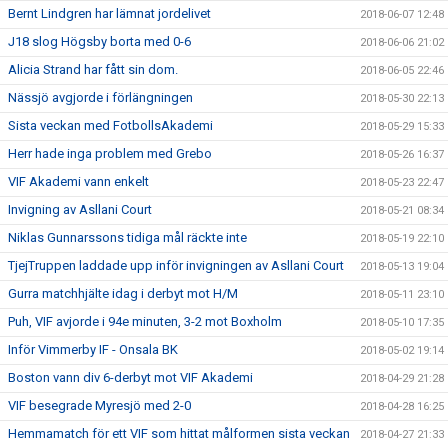
Bernt Lindgren har lämnat jordelivet
2018-06-07 12:48
J18 slog Högsby borta med 0-6
2018-06-06 21:02
Alicia Strand har fått sin dom.
2018-06-05 22:46
Nässjö avgjorde i förlängningen
2018-05-30 22:13
Sista veckan med FotbollsAkademi
2018-05-29 15:33
Herr hade inga problem med Grebo
2018-05-26 16:37
VIF Akademi vann enkelt
2018-05-23 22:47
Invigning av Asllani Court
2018-05-21 08:34
Niklas Gunnarssons tidiga mål räckte inte
2018-05-19 22:10
TjejTruppen laddade upp inför invigningen av Asllani Court
2018-05-13 19:04
Gurra matchhjälte idag i derbyt mot H/M
2018-05-11 23:10
Puh, VIF avjorde i 94e minuten, 3-2 mot Boxholm
2018-05-10 17:35
Inför Vimmerby IF - Onsala BK
2018-05-02 19:14
Boston vann div 6-derbyt mot VIF Akademi
2018-04-29 21:28
VIF besegrade Myresjö med 2-0
2018-04-28 16:25
Hemmamatch för ett VIF som hittat målformen sista veckan
2018-04-27 21:33