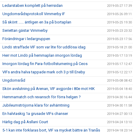
Ledarstaben komplett på herrsidan
2019-05-27 17:39
Ungdomsrådsprotokoll Vimmerby IF
2019-05-26 09:11
Så skönt ...... äntligen en 3a på bortaplan
2019-05-25 19:30
Seriettan gästar Vimmerby
2019-05-23 23:32
Förändringar i ledargruppen
2019-05-23 17:56
Lindö straffade VIF som var lite för uddlösa idag
2019-05-18 21:00
Herr mot Lindö på hemmaplan imorgon lördag
2019-05-17 13:19
Imorgon lördag fin Para-fotbollsturnering på Ceos
2019-05-17 12:47
VIFs andra halva tappade mark och 3 p till Eneby
2019-05-12 22:17
Ungdomsråd
2019-05-08 08:42
Skön avslutning på Arenan, VIF avgjorde i 80e mot HIK
2019-05-04 18:40
Hemmamatch och revansch för förra helgen ?
2019-04-30 16:44
Jubileumströjorna klara för avhämtning
2019-04-30 11:58
En halvtaskig 1a grusade VIFs chanser
2019-04-27 00:13
Härlig dag på Asllani Court
2019-04-24 13:10
5-1 kan inte förklaras bort, VIF va mycket bättre än Tranås
2019-04-18 23:14