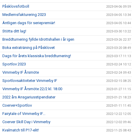
Påsklovsfotboll
2023-04-06 09:59
Medlemsfakturering 2023
2023-04-05 13:34
Äntligen dags för seriepremiär!
2023-04-05 10:44
Stötta ditt lag!
2023-03-30 13:22
Breddturnering fyllde Idrottshallen i år igen
2023-03-26 22:37
Boka extraträning på Påsklovet
2023-03-20 08:49
Dags för årets klassiska breddturnering!
2023-03-17 11:13
Sportlov 2023
2023-02-24 10:12
Vimmerby IF Årsmöte
2023-02-24 09:43
Sportlovsaktiviteter Vimmerby IF
2023-02-15 08:25
Vimmerby IF Årsmöte 22/2 kl. 18.00
2023-01-27 11:15
2022 års Ansgariusstipendiater
2023-01-21 18:23
Coerver+Sportlov
2023-01-11 11:45
Fairytale of Vimmerby IF...
2022-12-22 12:05
Coerver Skill Day i Vimmerby
2022-12-02 09:46
Kvalmatch till P17-elit!
2022-11-25 08:43