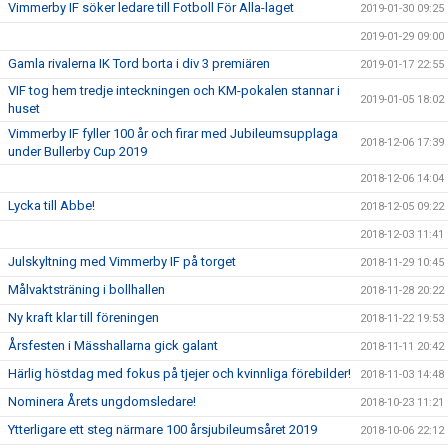
Vimmerby IF söker ledare till Fotboll För Alla-laget
2019-01-30 09:25
2019-01-29 09:00
Gamla rivalerna IK Tord borta i div 3 premiären
2019-01-17 22:55
VIF tog hem tredje inteckningen och KM-pokalen stannar i
2019-01-05 18:02
huset
Vimmerby IF fyller 100 år och firar med Jubileumsupplaga
2018-12-06 17:39
under Bullerby Cup 2019
2018-12-06 14:04
Lycka till Abbe!
2018-12-05 09:22
2018-12-03 11:41
Julskyltning med Vimmerby IF på torget
2018-11-29 10:45
Målvaktsträning i bollhallen
2018-11-28 20:22
Ny kraft klar till föreningen
2018-11-22 19:53
Årsfesten i Mässhallarna gick galant
2018-11-11 20:42
Härlig höstdag med fokus på tjejer och kvinnliga förebilder!
2018-11-03 14:48
Nominera Årets ungdomsledare!
2018-10-23 11:21
Ytterligare ett steg närmare 100 årsjubileumsåret 2019
2018-10-06 22:12