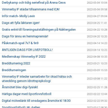
Derbykamp och tidig seriefinal på Arena Ceos
2022-05-04 10:04
Vimmerby IF städar tillsammans med ICA!
2022-05-04 09:58
Inför match- Molly Levin
2022-04-27 09:04
Dags att fylla läktaren igen!
2022-04-25 11:41
Gratis entré till föreningsutställningen på Näktergalen
2022-04-22 10:28
Dags för ännu en hemmapremiär!
2022-04-20 10:20
Påskmatch-spel 7v7 & 9v9
2022-04-14 14:22
ÄNTLIGEN DAGS FÖR LIVEFOTBOLL!
2022-04-14 10:25
Medlemskap Vimmerby IF 2022
2022-04-08 10:33
Breddturnering 2022
2022-03-21 10:23
Breddturneringen
2022-03-09 15:53
Vimmerby IF inleder samarbete för ökad hälsa och
2022-03-08 11:22
utveckling genom idrottspsykologi
Årsmötet blev digi-fysiskt
2022-02-25 11:28
Härliga dagar med Sportlovsfotboll
2022-02-22 13:44
Digital möteslänk till onsdagens årsmöte kl 18.30
2022-02-22 09:32
Sportlovsfotboll i AL-hallen
2022-02-17 08:30