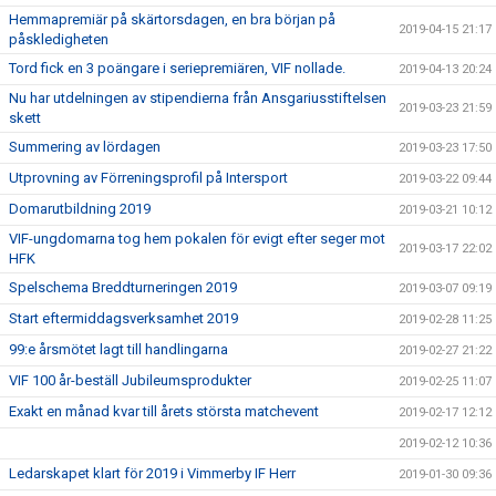
Hemmapremiär på skärtorsdagen, en bra början på
2019-04-15 21:17
påskledigheten
Tord fick en 3 poängare i seriepremiären, VIF nollade.
2019-04-13 20:24
Nu har utdelningen av stipendierna från Ansgariusstiftelsen
2019-03-23 21:59
skett
Summering av lördagen
2019-03-23 17:50
Utprovning av Förreningsprofil på Intersport
2019-03-22 09:44
Domarutbildning 2019
2019-03-21 10:12
VIF-ungdomarna tog hem pokalen för evigt efter seger mot
2019-03-17 22:02
HFK
Spelschema Breddturneringen 2019
2019-03-07 09:19
Start eftermiddagsverksamhet 2019
2019-02-28 11:25
99:e årsmötet lagt till handlingarna
2019-02-27 21:22
VIF 100 år-beställ Jubileumsprodukter
2019-02-25 11:07
Exakt en månad kvar till årets största matchevent
2019-02-17 12:12
2019-02-12 10:36
Ledarskapet klart för 2019 i Vimmerby IF Herr
2019-01-30 09:36