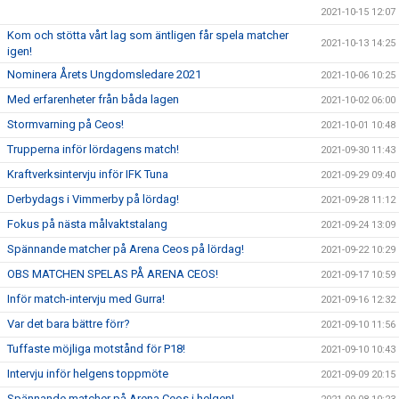
2021-10-15 12:07
Kom och stötta vårt lag som äntligen får spela matcher
2021-10-13 14:25
igen!
Nominera Årets Ungdomsledare 2021
2021-10-06 10:25
Med erfarenheter från båda lagen
2021-10-02 06:00
Stormvarning på Ceos!
2021-10-01 10:48
Trupperna inför lördagens match!
2021-09-30 11:43
Kraftverksintervju inför IFK Tuna
2021-09-29 09:40
Derbydags i Vimmerby på lördag!
2021-09-28 11:12
Fokus på nästa målvaktstalang
2021-09-24 13:09
Spännande matcher på Arena Ceos på lördag!
2021-09-22 10:29
OBS MATCHEN SPELAS PÅ ARENA CEOS!
2021-09-17 10:59
Inför match-intervju med Gurra!
2021-09-16 12:32
Var det bara bättre förr?
2021-09-10 11:56
Tuffaste möjliga motstånd för P18!
2021-09-10 10:43
Intervju inför helgens toppmöte
2021-09-09 20:15
Spännande matcher på Arena Ceos i helgen!