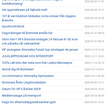
2026-03-25 11:01
breddturnering!
Var uppmärksam på fejkade mail!
2026-03-04 15:47
107 år sen klubben bildades, korta notiser från dagens
2026-02-24 22:34
årsmöte
Sportlovsfotboll
2026-02-10 11:01
Dagordningen till årsmötet anslås här
2026-01-31 08:53
Glöm Inte !! VIFs årsmöte tisdagen 24 februari kl 18, kom
2026-01-31 08:14
och påverka vår verksamhet
VIF arrangerar Vimmerby Futsal Cup söndagen 4e januari
2025-12-19 19:22
JULKLAPPSDAGAR HOS INTERSPORT!
2025-12-11 10:41
Toffe Lätt blev den sista som fick Läskis Minnespris
2025-11-16 20:13
Anmäl dig till årsfesten!
2025-10-15 09:51
LIU-information Vimmerby Gymnasium
2025-10-15 09:36
Nominera Årets Ungdomsledare
2025-09-30 10:11
Datum för VIF’s årsfest 2025!
2025-09-25 13:47
Medlemsdagar på Intersport!
2025-09-23 08:45
Dags för eftermiddagsverksamhet igen!
2025-09-01 10:31