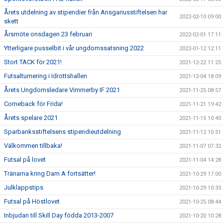
Årets utdelning av stipendier från Ansgariusstiftelsen har
2022-02-10 09:00
skett
Årsmöte onsdagen 23 februari
2022-02-01 17:11
Ytterligare pusselbit i vår ungdomssatsning 2022
2022-01-12 12:11
Stort TACK för 2021!
2021-12-22 11:25
Futsalturnering i Idrottshallen
2021-12-04 18:09
Årets Ungdomsledare Vimmerby IF 2021
2021-11-25 08:57
Comeback för Frida!
2021-11-21 19:42
Årets spelare 2021
2021-11-15 10:40
Sparbanksstiftelsens stipendieutdelning
2021-11-12 10:51
Välkommen tillbaka!
2021-11-07 07:32
Futsal på lovet
2021-11-04 14:28
Tränarna kring Dam A fortsätter!
2021-10-29 17:00
Julklappstips
2021-10-29 10:33
Futsal på Höstlovet
2021-10-25 08:44
Inbjudan till Skill Day födda 2013-2007
2021-10-20 10:28