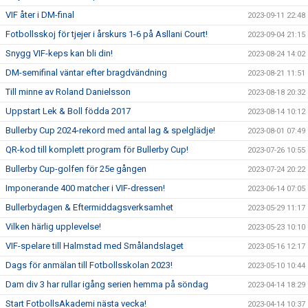
VIF åter i DM-final
2023-09-11 22:48
Fotbollsskoj för tjejer i årskurs 1-6 på Asllani Court!
2023-09-04 21:15
Snygg VIF-keps kan bli din!
2023-08-24 14:02
DM-semifinal väntar efter bragdvändning
2023-08-21 11:51
Till minne av Roland Danielsson
2023-08-18 20:32
Uppstart Lek & Boll födda 2017
2023-08-14 10:12
Bullerby Cup 2024-rekord med antal lag & spelglädje!
2023-08-01 07:49
QR-kod till komplett program för Bullerby Cup!
2023-07-26 10:55
Bullerby Cup-golfen för 25e gången
2023-07-24 20:22
Imponerande 400 matcher i VIF-dressen!
2023-06-14 07:05
Bullerbydagen & Eftermiddagsverksamhet
2023-05-29 11:17
Vilken härlig upplevelse!
2023-05-23 10:10
VIF-spelare till Halmstad med Smålandslaget
2023-05-16 12:17
Dags för anmälan till Fotbollsskolan 2023!
2023-05-10 10:44
Dam div 3 har rullar igång serien hemma på söndag
2023-04-14 18:29
Start FotbollsAkademi nästa vecka!
2023-04-14 10:37