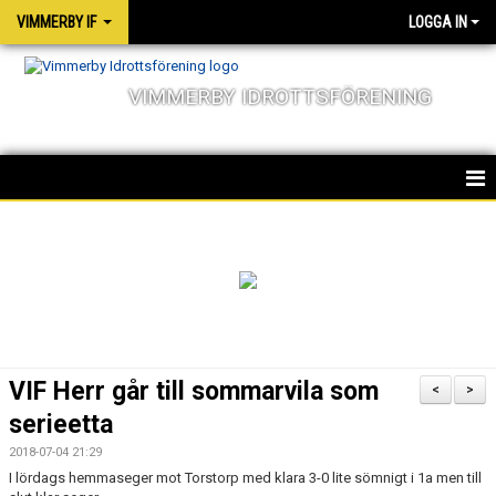
VIMMERBY IF
LOGGA IN
VIMMERBY IDROTTSFÖRENING
HEM
KALENDER
NYHETER
MATCHER
VIF Herr går till sommarvila som
<
>
OM FÖRENINGEN
serieetta
2018-07-04 21:29
SOCIALA ANSVAR
I lördags hemmaseger mot Torstorp med klara 3-0 lite sömnigt i 1a men till