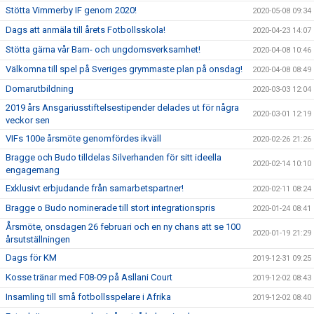
Stötta Vimmerby IF genom 2020!
2020-05-08 09:34
Dags att anmäla till årets Fotbollsskola!
2020-04-23 14:07
Stötta gärna vår Barn- och ungdomsverksamhet!
2020-04-08 10:46
Välkomna till spel på Sveriges grymmaste plan på onsdag!
2020-04-08 08:49
Domarutbildning
2020-03-03 12:04
2019 års Ansgariusstiftelsestipender delades ut för några
2020-03-01 12:19
veckor sen
VIFs 100e årsmöte genomfördes ikväll
2020-02-26 21:26
Bragge och Budo tilldelas Silverhanden för sitt ideella
2020-02-14 10:10
engagemang
Exklusivt erbjudande från samarbetspartner!
2020-02-11 08:24
Bragge o Budo nominerade till stort integrationspris
2020-01-24 08:41
Årsmöte, onsdagen 26 februari och en ny chans att se 100
2020-01-19 21:29
årsutställningen
Dags för KM
2019-12-31 09:25
Kosse tränar med F08-09 på Asllani Court
2019-12-02 08:43
Insamling till små fotbollsspelare i Afrika
2019-12-02 08:40