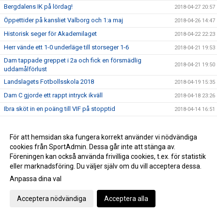
Bergdalens IK på lördag!
2018-04-27 20:57
Öppettider på kansliet Valborg och 1:a maj
2018-04-26 14:47
Historisk seger för Akademilaget
2018-04-22 22:23
Herr vände ett 1-0 underläge till storseger 1-6
2018-04-21 19:53
Dam tappade greppet i 2a och fick en försmädlig
2018-04-21 19:50
uddamålförlust
Landslagets Fotbollsskola 2018
2018-04-19 15:35
Dam C gjorde ett rappt intryck ikväll
2018-04-18 23:26
Ibra sköt in en poäng till VIF på stopptid
2018-04-14 16:51
Äntligen avspark i seriespelet
2018-04-13 12:09
Domarutbildning
För att hemsidan ska fungera korrekt använder vi nödvändiga
2018-04-03 08:44
cookies från SportAdmin. Dessa går inte att stänga av.
Helt klart att Håkan blir huvudtränare för VIF Dam
2018-03-22 22:27
Föreningen kan också använda frivilliga cookies, t.ex. för statistik
Succé igen, breddturneringens charm står sig över tid
2018-03-20 22:39
eller marknadsföring. Du väljer själv om du vill acceptera dessa.
Då var det dags att sparka igång Breddturneringen
2018-03-15 14:11
Anpassa dina val
SM-dagarna avslutades med optimal glädje
2018-03-11 17:46
Acceptera nödvändiga
Acceptera alla
Vimmerby Sparbank och Vimmerby IF arrangerar återigen
2018-03-08 23:11
breddturneringen