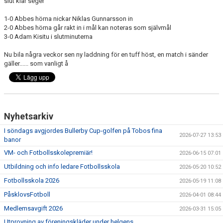
slut klar seger
BARN & UNGDOMSVERKSAMHET
1-0 Abbes hörna nickar Niklas Gunnarsson in
2-0 Abbes hörna går rakt in i mål kan noteras som självmål
STÖTTA VIF
3-0 Adam Kisitu i slutminuterna
KONTAKT / BOKNING
Nu bila några veckor sen ny laddning för en tuff höst, en match i sänder
gäller...... som vanligt å
Nyhetsarkiv
I söndags avgjordes Bullerby Cup-golfen på Tobos fina
2026-07-27 13:53
banor
VM- och Fotbollsskolepremiär!
2026-06-15 07:01
Utbildning och info ledare Fotbollsskola
2026-05-20 10:52
Fotbollsskola 2026
2026-05-19 11:08
PåsklovsFotboll
2026-04-01 08:44
Medlemsavgift 2026
2026-03-31 15:05
Utprovning av föreningskläder under helgens