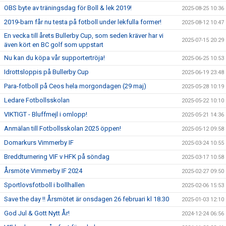
OBS byte av träningsdag för Boll & lek 2019!
2025-08-25 10:36
2019-barn får nu testa på fotboll under lekfulla former!
2025-08-12 10:47
En vecka till årets Bullerby Cup, som seden kräver har vi
2025-07-15 20:29
även kört en BC golf som uppstart
Nu kan du köpa vår supportertröja!
2025-06-25 10:53
Idrottsloppis på Bullerby Cup
2025-06-19 23:48
Para-fotboll på Ceos hela morgondagen (29 maj)
2025-05-28 10:19
Ledare Fotbollsskolan
2025-05-22 10:10
VIKTIGT - Bluffmejl i omlopp!
2025-05-21 14:36
Anmälan till Fotbollsskolan 2025 öppen!
2025-05-12 09:58
Domarkurs Vimmerby IF
2025-03-24 10:55
Breddturnering VIF v HFK på söndag
2025-03-17 10:58
Årsmöte Vimmerby IF 2024
2025-02-27 09:50
Sportlovsfotboll i bollhallen
2025-02-06 15:53
Save the day !! Årsmötet är onsdagen 26 februari kl 18.30
2025-01-03 12:10
God Jul & Gott Nytt År!
2024-12-24 06:56