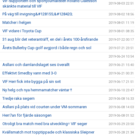
VIF-supportern och sportjournalisten Roland Claesson
2019-08-03 22:51
skänkte material till VIF
På väg till invigning&#128155;&#128420;
2019-08-02 18:56
Matcher i helgen
2019-08-01 11:19
VIF vidare i Toyota Cup
2019-08-01 08:35
31 aug blir det veteranträff, en del i årets 100-årsfirande
2019-07-22 00:17
Årets Bullerby Cup-golf avgjord i både regn och sol
2019-07-21 23:51
2019-06-24 10:54
Asllani och damlandslaget ses överallt
2019-06-21 15:40
Effektivt Smedby vann med 3-0
2019-06-21 00:31
VIF Herr fick inte bygga på sin svit
2019-06-17 21:51
Ny helg och nya hemmamatcher väntar !!
2019-06-10 23:47
Tredje raka segern
2019-06-08 16:33
Asllani på plats vid courten under VM-sommaren
2019-06-08 14:03
Herr7an för fjärde säsongen
2019-06-08 01:52
Otroligt bra match med bra utveckling= VIF seger
2019-05-29 23:50
Kvällsmatch mot topptippade och klassiska Sleipner
2019-05-28 21:34