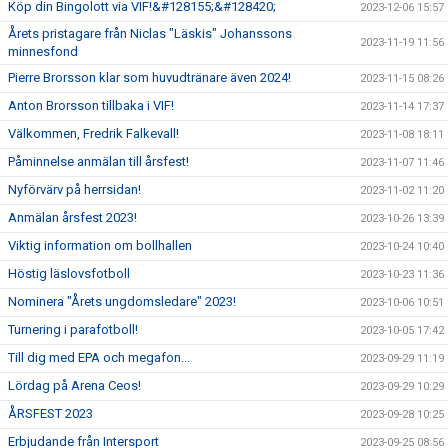
Köp din Bingolott via VIF!&#128155;&#128420;
2023-12-06 15:57
Årets pristagare från Niclas "Läskis" Johanssons
2023-11-19 11:56
minnesfond
Pierre Brorsson klar som huvudtränare även 2024!
2023-11-15 08:26
Anton Brorsson tillbaka i VIF!
2023-11-14 17:37
Välkommen, Fredrik Falkevall!
2023-11-08 18:11
Påminnelse anmälan till årsfest!
2023-11-07 11:46
Nyförvärv på herrsidan!
2023-11-02 11:20
Anmälan årsfest 2023!
2023-10-26 13:39
Viktig information om bollhallen
2023-10-24 10:40
Höstig läslovsfotboll
2023-10-23 11:36
Nominera "Årets ungdomsledare" 2023!
2023-10-06 10:51
Turnering i parafotboll!
2023-10-05 17:42
Till dig med EPA och megafon...
2023-09-29 11:19
Lördag på Arena Ceos!
2023-09-29 10:29
ÅRSFEST 2023
2023-09-28 10:25
Erbjudande från Intersport
2023-09-25 08:56