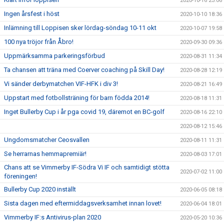
2020-10-16 23:06
Ingen årsfest i höst
2020-10-10 18:36
Inlämning till Loppisen sker lördag-söndag 10-11 okt
2020-10-07 19:58
100 nya tröjor från Åbro!
2020-09-30 09:36
Uppmärksamma parkeringsförbud
2020-08-31 11:34
Ta chansen att träna med Coerver coaching på Skill Day!
2020-08-28 12:19
Vi sänder derbymatchen VIF-HFK i div 3!
2020-08-21 16:49
Uppstart med fotbollsträning för barn födda 2014!
2020-08-18 11:31
Inget Bullerby Cup i år pga covid 19, däremot en BC-golf
2020-08-16 22:10
2020-08-12 15:46
Ungdomsmatcher Ceosvallen
2020-08-11 11:31
Se herrarnas hemmapremiär!
2020-08-03 17:01
Chans att se Vimmerby IF-Södra Vi IF och samtidigt stötta
2020-07-02 11:00
föreningen!
Bullerby Cup 2020 inställt
2020-06-05 08:18
Sista dagen med eftermiddagsverksamhet innan lovet!
2020-06-04 18:01
Vimmerby IF:s Antivirus-plan 2020
2020-05-20 10:36