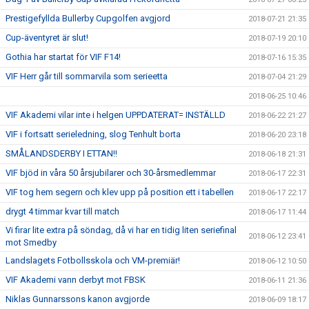
Prestigefyllda Bullerby Cupgolfen avgjord
2018-07-21 21:35
Cup-äventyret är slut!
2018-07-19 20:10
Gothia har startat för VIF F14!
2018-07-16 15:35
VIF Herr går till sommarvila som serieetta
2018-07-04 21:29
2018-06-25 10:46
VIF Akademi vilar inte i helgen UPPDATERAT= INSTÄLLD
2018-06-22 21:27
VIF i fortsatt serieledning, slog Tenhult borta
2018-06-20 23:18
SMÅLANDSDERBY I ETTAN!!
2018-06-18 21:31
VIF bjöd in våra 50 årsjubilarer och 30-årsmedlemmar
2018-06-17 22:31
VIF tog hem segern och klev upp på position ett i tabellen
2018-06-17 22:17
drygt 4 timmar kvar till match
2018-06-17 11:44
Vi firar lite extra på söndag, då vi har en tidig liten seriefinal
2018-06-12 23:41
mot Smedby
Landslagets Fotbollsskola och VM-premiär!
2018-06-12 10:50
VIF Akademi vann derbyt mot FBSK
2018-06-11 21:36
Niklas Gunnarssons kanon avgjorde
2018-06-09 18:17