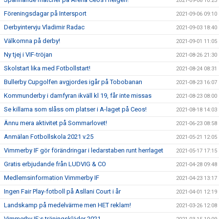
2021-09-08 10:23
Föreningsdagar på Intersport
2021-09-06 09:10
Derbyintervju Vladimir Radac
2021-09-03 18:40
Välkomna på derby!
2021-09-01 11:05
Ny tjej i VIF-tröjan
2021-08-26 21:30
Skolstart lika med Fotbollstart!
2021-08-24 08:31
Bullerby Cupgolfen avgjordes igår på Tobobanan
2021-08-23 16:07
Kommunderby i damfyran ikväll kl 19, får inte missas
2021-08-23 08:00
Se killarna som slåss om platser i A-laget på Ceos!
2021-08-18 14:03
Ännu mera aktivitet på Sommarlovet!
2021-06-23 08:58
Anmälan Fotbollskola 2021 v.25
2021-05-21 12:05
Vimmerby IF gör förändringar i ledarstaben runt herrlaget
2021-05-17 17:15
Gratis erbjudande från LUDVIG & CO
2021-04-28 09:48
Medlemsinformation Vimmerby IF
2021-04-23 13:17
Ingen Fair Play-fotboll på Asllani Court i år
2021-04-01 12:19
Landskamp på medelvärme men HET reklam!
2021-03-26 12:08
Vimmerby IF:s träningskläder 2021