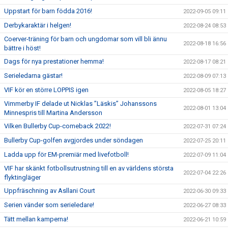
Uppstart för barn födda 2016!
2022-09-05 09:11
Derbykaraktär i helgen!
2022-08-24 08:53
Coerver-träning för barn och ungdomar som vill bli ännu
2022-08-18 16:56
bättre i höst!
Dags för nya prestationer hemma!
2022-08-17 08:21
Serieledarna gästar!
2022-08-09 07:13
VIF kör en större LOPPIS igen
2022-08-05 18:27
Vimmerby IF delade ut Nicklas ”Läskis” Johanssons
2022-08-01 13:04
Minnespris till Martina Andersson
Vilken Bullerby Cup-comeback 2022!
2022-07-31 07:24
Bullerby Cup-golfen avgjordes under söndagen
2022-07-25 20:11
Ladda upp för EM-premiär med livefotboll!
2022-07-09 11:04
VIF har skänkt fotbollsutrustning till en av världens största
2022-07-04 22:26
flyktingläger
Uppfräschning av Asllani Court
2022-06-30 09:33
Serien vänder som serieledare!
2022-06-27 08:33
Tätt mellan kamperna!
2022-06-21 10:59