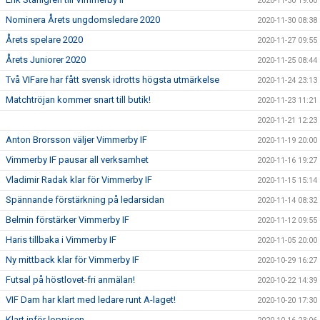
2020-11-30 19:00
Nominera Årets ungdomsledare 2020
2020-11-30 08:38
Årets spelare 2020
2020-11-27 09:55
Årets Juniorer 2020
2020-11-25 08:44
Två VIFare har fått svensk idrotts högsta utmärkelse
2020-11-24 23:13
Matchtröjan kommer snart till butik!
2020-11-23 11:21
2020-11-21 12:23
Anton Brorsson väljer Vimmerby IF
2020-11-19 20:00
Vimmerby IF pausar all verksamhet
2020-11-16 19:27
Vladimir Radak klar för Vimmerby IF
2020-11-15 15:14
Spännande förstärkning på ledarsidan
2020-11-14 08:32
Belmin förstärker Vimmerby IF
2020-11-12 09:55
Haris tillbaka i Vimmerby IF
2020-11-05 20:00
Ny mittback klar för Vimmerby IF
2020-10-29 16:27
Futsal på höstlovet-fri anmälan!
2020-10-22 14:39
VIF Dam har klart med ledare runt A-laget!
2020-10-20 17:30
Klart inför loppisen