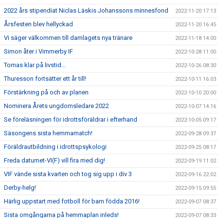
2022 års stipendiat Niclas Läskis Johanssons minnesfond
2022-11-20 17:13
Årsfesten blev hellyckad
2022-11-20 16:45
Vi säger välkommen till damlagets nya tränare
2022-11-18 14:00
Simon åter i Vimmerby IF
2022-10-28 11:00
Tomas klar på livstid...
2022-10-26 08:30
Thuresson fortsätter ett år till!
2022-10-11 16:03
Förstärkning på och av planen
2022-10-10 20:00
Nominera Årets ungdomsledare 2022
2022-10-07 14:16
Se föreläsningen för idrottsföräldrar i efterhand
2022-10-05 09:17
Säsongens sista hemmamatch!
2022-09-28 09:37
Föräldrautbildning i idrottspsykologi
2022-09-25 08:17
Freda datumet-VI(F) vill fira med dig!
2022-09-19 11:02
VIF vände sista kvarten och tog sig upp i div 3
2022-09-16 22:02
Derby-helg!
2022-09-15 09:55
Härlig uppstart med fotboll för barn födda 2016!
2022-09-07 08:37
Sista omgångarna på hemmaplan inleds!
2022-09-07 08:33