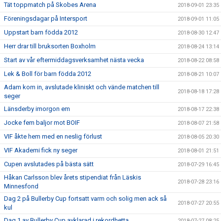
Tät toppmatch på Skobes Arena
2018-09-01 23:35
Föreningsdagar på Intersport
2018-09-01 11:05
Uppstart barn födda 2012
2018-08-30 12:47
Herr drar till bruksorten Boxholm
2018-08-24 13:14
Start av vår eftermiddagsverksamhet nästa vecka
2018-08-22 08:58
Lek & Boll för barn födda 2012
2018-08-21 10:07
Adam kom in, avslutade kliniskt och vände matchen till
2018-08-18 17:28
seger
Länsderby imorgon em
2018-08-17 22:38
Jocke fem baljor mot BOIF
2018-08-07 21:58
VIF åkte hem med en neslig förlust
2018-08-05 20:30
VIF Akademi fick ny seger
2018-08-01 21:51
Cupen avslutades på bästa sätt
2018-07-29 16:45
Håkan Carlsson blev årets stipendiat från Läskis
2018-07-28 23:16
Minnesfond
Dag 2 på Bullerby Cup fortsatt varm och solig men ack så
2018-07-27 20:55
kul
Dag 1 av Bullerby Cup avklarad i rekordhetta
2018-07-27 08:25