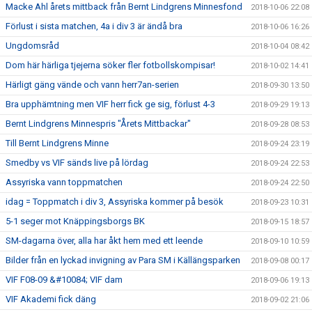
Macke Ahl årets mittback från Bernt Lindgrens Minnesfond
2018-10-06 22:08
Förlust i sista matchen, 4a i div 3 är ändå bra
2018-10-06 16:26
Ungdomsråd
2018-10-04 08:42
Dom här härliga tjejerna söker fler fotbollskompisar!
2018-10-02 14:41
Härligt gäng vände och vann herr7an-serien
2018-09-30 13:50
Bra upphämtning men VIF herr fick ge sig, förlust 4-3
2018-09-29 19:13
Bernt Lindgrens Minnespris "Årets Mittbackar"
2018-09-28 08:53
Till Bernt Lindgrens Minne
2018-09-24 23:19
Smedby vs VIF sänds live på lördag
2018-09-24 22:53
Assyriska vann toppmatchen
2018-09-24 22:50
idag = Toppmatch i div 3, Assyriska kommer på besök
2018-09-23 10:31
5-1 seger mot Knäppingsborgs BK
2018-09-15 18:57
SM-dagarna över, alla har åkt hem med ett leende
2018-09-10 10:59
Bilder från en lyckad invigning av Para SM i Källängsparken
2018-09-08 00:17
VIF F08-09 &#10084; VIF dam
2018-09-06 19:13
VIF Akademi fick däng
2018-09-02 21:06