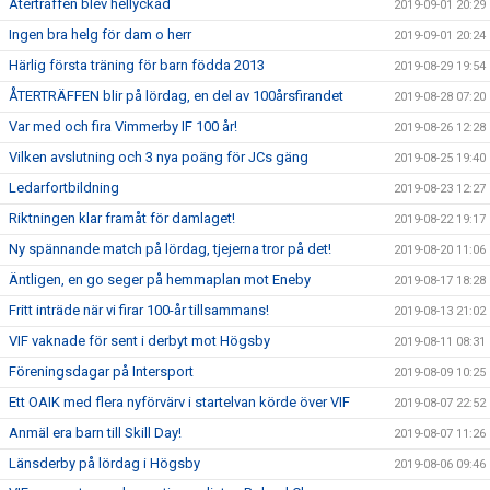
Återträffen blev hellyckad
2019-09-01 20:29
Ingen bra helg för dam o herr
2019-09-01 20:24
Härlig första träning för barn födda 2013
2019-08-29 19:54
ÅTERTRÄFFEN blir på lördag, en del av 100årsfirandet
2019-08-28 07:20
Var med och fira Vimmerby IF 100 år!
2019-08-26 12:28
Vilken avslutning och 3 nya poäng för JCs gäng
2019-08-25 19:40
Ledarfortbildning
2019-08-23 12:27
Riktningen klar framåt för damlaget!
2019-08-22 19:17
Ny spännande match på lördag, tjejerna tror på det!
2019-08-20 11:06
Äntligen, en go seger på hemmaplan mot Eneby
2019-08-17 18:28
Fritt inträde när vi firar 100-år tillsammans!
2019-08-13 21:02
VIF vaknade för sent i derbyt mot Högsby
2019-08-11 08:31
Föreningsdagar på Intersport
2019-08-09 10:25
Ett OAIK med flera nyförvärv i startelvan körde över VIF
2019-08-07 22:52
Anmäl era barn till Skill Day!
2019-08-07 11:26
Länsderby på lördag i Högsby
2019-08-06 09:46