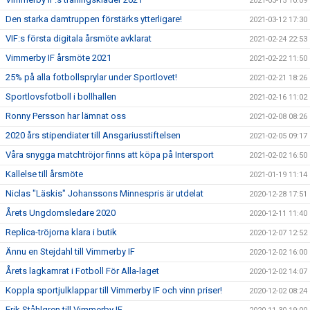
2021-03-15 10:09
Den starka damtruppen förstärks ytterligare!
2021-03-12 17:30
VIF:s första digitala årsmöte avklarat
2021-02-24 22:53
Vimmerby IF årsmöte 2021
2021-02-22 11:50
25% på alla fotbollsprylar under Sportlovet!
2021-02-21 18:26
Sportlovsfotboll i bollhallen
2021-02-16 11:02
Ronny Persson har lämnat oss
2021-02-08 08:26
2020 års stipendiater till Ansgariusstiftelsen
2021-02-05 09:17
Våra snygga matchtröjor finns att köpa på Intersport
2021-02-02 16:50
Kallelse till årsmöte
2021-01-19 11:14
Niclas "Läskis" Johanssons Minnespris är utdelat
2020-12-28 17:51
Årets Ungdomsledare 2020
2020-12-11 11:40
Replica-tröjorna klara i butik
2020-12-07 12:52
Ännu en Stejdahl till Vimmerby IF
2020-12-02 16:00
Årets lagkamrat i Fotboll För Alla-laget
2020-12-02 14:07
Koppla sportjulklappar till Vimmerby IF och vinn priser!
2020-12-02 08:24
Erik Ståhlgren till Vimmerby IF