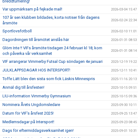
breddturnering!
Var uppmärksam på fejkade mail!
2026-03-04 15:47
107 år sen klubben bildades, korta notiser från dagens
2026-02-24 22:34
årsmöte
Sportlovsfotboll
2026-02-10 11:01
Dagordningen till årsmötet anslås här
2026-01-31 08:53
Glöm Inte !! VIFs årsmöte tisdagen 24 februari kl 18, kom
2026-01-31 08:14
och påverka vår verksamhet
VIF arrangerar Vimmerby Futsal Cup söndagen 4e januari
2025-12-19 19:22
JULKLAPPSDAGAR HOS INTERSPORT!
2025-12-11 10:41
Toffe Lätt blev den sista som fick Läskis Minnespris
2025-11-16 20:13
Anmäl dig till årsfesten!
2025-10-15 09:51
LIU-information Vimmerby Gymnasium
2025-10-15 09:36
Nominera Årets Ungdomsledare
2025-09-30 10:11
Datum för VIF’s årsfest 2025!
2025-09-25 13:47
Medlemsdagar på Intersport!
2025-09-23 08:45
Dags för eftermiddagsverksamhet igen!
2025-09-01 10:31