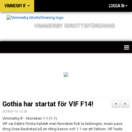
VIMMERBY IF
LOGGA IN
VIMMERBY IDROTTSFÖRENING
HEM
KALENDER
NYHETER
MATCHER
Gothia har startat för VIF F14!
<
>
OM FÖRENINGEN
2018-07-16 15:35
Vimmerby IF - Norrsken 1-1 (1-1)
SOCIALA ANSVAR
VIF var bättre första halvlek men Norrsken fick ta ledningen, innan paus
drog Svea Backstad på en riktig kanon och 1-1 var ett faktum. VIF hade