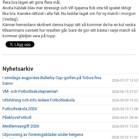
flera bra lägen att göra flera mål,
BARN & UNGDOMSVERKSAMHET
Andra halvlek blev mer stressigt och VIF-tjejerna fick inte till spelet riktigt
lika bra. Kanske rättvist i alla fall. Nu laddar laget om för ny match i morgon
STÖTTA VIF
( tisdag).
Känner hemsidans skribent denna trupp rätt så kommer de ha en kul vecka
tillsammans oavsett hur resulten går, bara de gör sitt bästa i varje match så
KONTAKT / BOKNING
kommer glädjen vara på topp.
Nyhetsarkiv
I söndags avgjordes Bullerby Cup-golfen på Tobos fina
2026-07-27 13:53
banor
VM- och Fotbollsskolepremiär!
2026-06-15 07:01
Utbildning och info ledare Fotbollsskola
2026-05-20 10:52
Fotbollsskola 2026
2026-05-19 11:08
PåsklovsFotboll
2026-04-01 08:44
Medlemsavgift 2026
2026-03-31 15:05
Utprovning av föreningskläder under helgens
2026-03-25 11:01