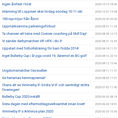
Ingen årsfest i höst
2020-10-10 18:36
Inlämning till Loppisen sker lördag-söndag 10-11 okt
2020-10-07 19:58
100 nya tröjor från Åbro!
2020-09-30 09:36
Uppmärksamma parkeringsförbud
2020-08-31 11:34
Ta chansen att träna med Coerver coaching på Skill Day!
2020-08-28 12:19
Vi sänder derbymatchen VIF-HFK i div 3!
2020-08-21 16:49
Uppstart med fotbollsträning för barn födda 2014!
2020-08-18 11:31
Inget Bullerby Cup i år pga covid 19, däremot en BC-golf
2020-08-16 22:10
2020-08-12 15:46
Ungdomsmatcher Ceosvallen
2020-08-11 11:31
Se herrarnas hemmapremiär!
2020-08-03 17:01
Chans att se Vimmerby IF-Södra Vi IF och samtidigt stötta
2020-07-02 11:00
föreningen!
Bullerby Cup 2020 inställt
2020-06-05 08:18
Sista dagen med eftermiddagsverksamhet innan lovet!
2020-06-04 18:01
Vimmerby IF:s Antivirus-plan 2020
2020-05-20 10:36