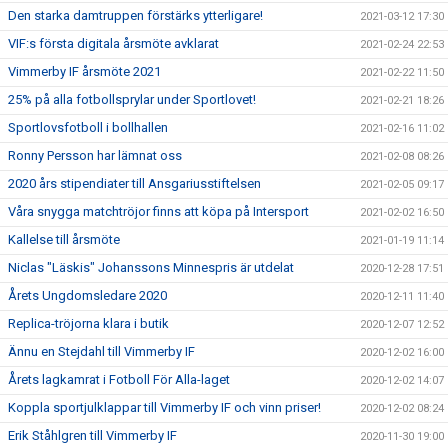
Den starka damtruppen förstärks ytterligare!
2021-03-12 17:30
VIF:s första digitala årsmöte avklarat
2021-02-24 22:53
Vimmerby IF årsmöte 2021
2021-02-22 11:50
25% på alla fotbollsprylar under Sportlovet!
2021-02-21 18:26
Sportlovsfotboll i bollhallen
2021-02-16 11:02
Ronny Persson har lämnat oss
2021-02-08 08:26
2020 års stipendiater till Ansgariusstiftelsen
2021-02-05 09:17
Våra snygga matchtröjor finns att köpa på Intersport
2021-02-02 16:50
Kallelse till årsmöte
2021-01-19 11:14
Niclas "Läskis" Johanssons Minnespris är utdelat
2020-12-28 17:51
Årets Ungdomsledare 2020
2020-12-11 11:40
Replica-tröjorna klara i butik
2020-12-07 12:52
Ännu en Stejdahl till Vimmerby IF
2020-12-02 16:00
Årets lagkamrat i Fotboll För Alla-laget
2020-12-02 14:07
Koppla sportjulklappar till Vimmerby IF och vinn priser!
2020-12-02 08:24
Erik Ståhlgren till Vimmerby IF
2020-11-30 19:00