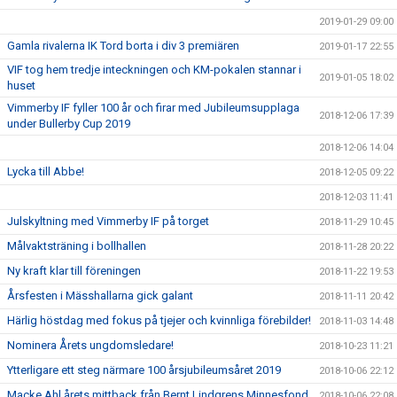
2019-01-29 09:00
Gamla rivalerna IK Tord borta i div 3 premiären
2019-01-17 22:55
VIF tog hem tredje inteckningen och KM-pokalen stannar i
2019-01-05 18:02
huset
Vimmerby IF fyller 100 år och firar med Jubileumsupplaga
2018-12-06 17:39
under Bullerby Cup 2019
2018-12-06 14:04
Lycka till Abbe!
2018-12-05 09:22
2018-12-03 11:41
Julskyltning med Vimmerby IF på torget
2018-11-29 10:45
Målvaktsträning i bollhallen
2018-11-28 20:22
Ny kraft klar till föreningen
2018-11-22 19:53
Årsfesten i Mässhallarna gick galant
2018-11-11 20:42
Härlig höstdag med fokus på tjejer och kvinnliga förebilder!
2018-11-03 14:48
Nominera Årets ungdomsledare!
2018-10-23 11:21
Ytterligare ett steg närmare 100 årsjubileumsåret 2019
2018-10-06 22:12
Macke Ahl årets mittback från Bernt Lindgrens Minnesfond
2018-10-06 22:08