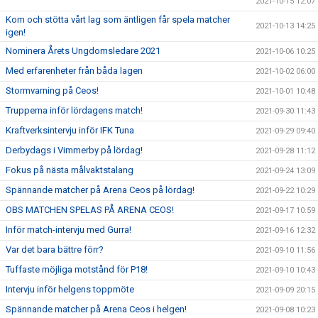
2021-10-15 12:07
Kom och stötta vårt lag som äntligen får spela matcher
2021-10-13 14:25
igen!
Nominera Årets Ungdomsledare 2021
2021-10-06 10:25
Med erfarenheter från båda lagen
2021-10-02 06:00
Stormvarning på Ceos!
2021-10-01 10:48
Trupperna inför lördagens match!
2021-09-30 11:43
Kraftverksintervju inför IFK Tuna
2021-09-29 09:40
Derbydags i Vimmerby på lördag!
2021-09-28 11:12
Fokus på nästa målvaktstalang
2021-09-24 13:09
Spännande matcher på Arena Ceos på lördag!
2021-09-22 10:29
OBS MATCHEN SPELAS PÅ ARENA CEOS!
2021-09-17 10:59
Inför match-intervju med Gurra!
2021-09-16 12:32
Var det bara bättre förr?
2021-09-10 11:56
Tuffaste möjliga motstånd för P18!
2021-09-10 10:43
Intervju inför helgens toppmöte
2021-09-09 20:15
Spännande matcher på Arena Ceos i helgen!
2021-09-08 10:23