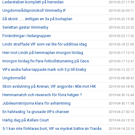
Ledarstaben komplett på herrsidan
2019-05-27 17:39
Ungdomsrådsprotokoll Vimmerby IF
2019-05-26 09:11
Så skönt ...... äntligen en 3a på bortaplan
2019-05-25 19:30
Seriettan gästar Vimmerby
2019-05-23 23:32
Förändringar i ledargruppen
2019-05-23 17:56
Lindö straffade VIF som var lite för uddlösa idag
2019-05-18 21:00
Herr mot Lindö på hemmaplan imorgon lördag
2019-05-17 13:19
Imorgon lördag fin Para-fotbollsturnering på Ceos
2019-05-17 12:47
VIFs andra halva tappade mark och 3 p till Eneby
2019-05-12 22:17
Ungdomsråd
2019-05-08 08:42
Skön avslutning på Arenan, VIF avgjorde i 80e mot HIK
2019-05-04 18:40
Hemmamatch och revansch för förra helgen ?
2019-04-30 16:44
Jubileumströjorna klara för avhämtning
2019-04-30 11:58
En halvtaskig 1a grusade VIFs chanser
2019-04-27 00:13
Härlig dag på Asllani Court
2019-04-24 13:10
5-1 kan inte förklaras bort, VIF va mycket bättre än Tranås
2019-04-18 23:14