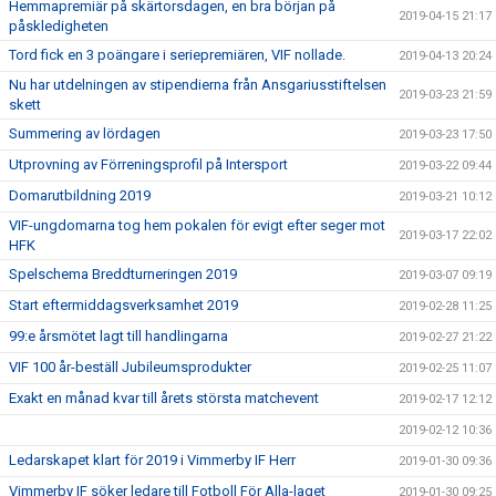
Hemmapremiär på skärtorsdagen, en bra början på
2019-04-15 21:17
påskledigheten
Tord fick en 3 poängare i seriepremiären, VIF nollade.
2019-04-13 20:24
Nu har utdelningen av stipendierna från Ansgariusstiftelsen
2019-03-23 21:59
skett
Summering av lördagen
2019-03-23 17:50
Utprovning av Förreningsprofil på Intersport
2019-03-22 09:44
Domarutbildning 2019
2019-03-21 10:12
VIF-ungdomarna tog hem pokalen för evigt efter seger mot
2019-03-17 22:02
HFK
Spelschema Breddturneringen 2019
2019-03-07 09:19
Start eftermiddagsverksamhet 2019
2019-02-28 11:25
99:e årsmötet lagt till handlingarna
2019-02-27 21:22
VIF 100 år-beställ Jubileumsprodukter
2019-02-25 11:07
Exakt en månad kvar till årets största matchevent
2019-02-17 12:12
2019-02-12 10:36
Ledarskapet klart för 2019 i Vimmerby IF Herr
2019-01-30 09:36
Vimmerby IF söker ledare till Fotboll För Alla-laget
2019-01-30 09:25