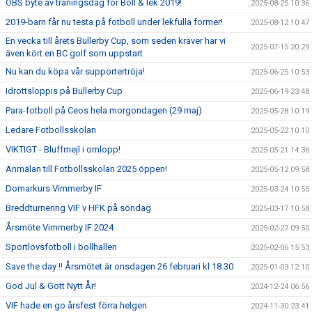
OBS byte av träningsdag för Boll & lek 2019!
2025-08-25 10:36
2019-barn får nu testa på fotboll under lekfulla former!
2025-08-12 10:47
En vecka till årets Bullerby Cup, som seden kräver har vi
2025-07-15 20:29
även kört en BC golf som uppstart
Nu kan du köpa vår supportertröja!
2025-06-25 10:53
Idrottsloppis på Bullerby Cup
2025-06-19 23:48
Para-fotboll på Ceos hela morgondagen (29 maj)
2025-05-28 10:19
Ledare Fotbollsskolan
2025-05-22 10:10
VIKTIGT - Bluffmejl i omlopp!
2025-05-21 14:36
Anmälan till Fotbollsskolan 2025 öppen!
2025-05-12 09:58
Domarkurs Vimmerby IF
2025-03-24 10:55
Breddturnering VIF v HFK på söndag
2025-03-17 10:58
Årsmöte Vimmerby IF 2024
2025-02-27 09:50
Sportlovsfotboll i bollhallen
2025-02-06 15:53
Save the day !! Årsmötet är onsdagen 26 februari kl 18.30
2025-01-03 12:10
God Jul & Gott Nytt År!
2024-12-24 06:56
VIF hade en go årsfest förra helgen
2024-11-30 23:41