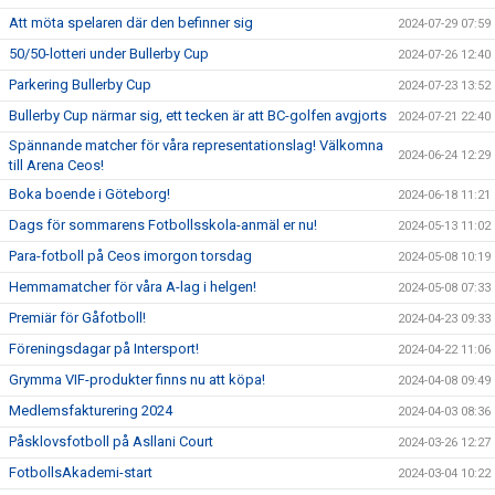
Att möta spelaren där den befinner sig
2024-07-29 07:59
50/50-lotteri under Bullerby Cup
2024-07-26 12:40
Parkering Bullerby Cup
2024-07-23 13:52
Bullerby Cup närmar sig, ett tecken är att BC-golfen avgjorts
2024-07-21 22:40
Spännande matcher för våra representationslag! Välkomna
2024-06-24 12:29
till Arena Ceos!
Boka boende i Göteborg!
2024-06-18 11:21
Dags för sommarens Fotbollsskola-anmäl er nu!
2024-05-13 11:02
Para-fotboll på Ceos imorgon torsdag
2024-05-08 10:19
Hemmamatcher för våra A-lag i helgen!
2024-05-08 07:33
Premiär för Gåfotboll!
2024-04-23 09:33
Föreningsdagar på Intersport!
2024-04-22 11:06
Grymma VIF-produkter finns nu att köpa!
2024-04-08 09:49
Medlemsfakturering 2024
2024-04-03 08:36
Påsklovsfotboll på Asllani Court
2024-03-26 12:27
FotbollsAkademi-start
2024-03-04 10:22