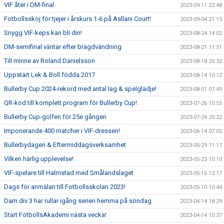
VIF åter i DM-final
2023-09-11 22:48
Fotbollsskoj för tjejer i årskurs 1-6 på Asllani Court!
2023-09-04 21:15
Snygg VIF-keps kan bli din!
2023-08-24 14:02
DM-semifinal väntar efter bragdvändning
2023-08-21 11:51
Till minne av Roland Danielsson
2023-08-18 20:32
Uppstart Lek & Boll födda 2017
2023-08-14 10:12
Bullerby Cup 2024-rekord med antal lag & spelglädje!
2023-08-01 07:49
QR-kod till komplett program för Bullerby Cup!
2023-07-26 10:55
Bullerby Cup-golfen för 25e gången
2023-07-24 20:22
Imponerande 400 matcher i VIF-dressen!
2023-06-14 07:05
Bullerbydagen & Eftermiddagsverksamhet
2023-05-29 11:17
Vilken härlig upplevelse!
2023-05-23 10:10
VIF-spelare till Halmstad med Smålandslaget
2023-05-16 12:17
Dags för anmälan till Fotbollsskolan 2023!
2023-05-10 10:44
Dam div 3 har rullar igång serien hemma på söndag
2023-04-14 18:29
Start FotbollsAkademi nästa vecka!
2023-04-14 10:37