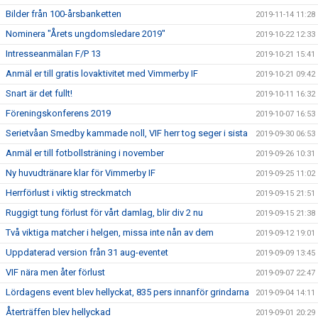
Bilder från 100-årsbanketten
2019-11-14 11:28
Nominera "Årets ungdomsledare 2019"
2019-10-22 12:33
Intresseanmälan F/P 13
2019-10-21 15:41
Anmäl er till gratis lovaktivitet med Vimmerby IF
2019-10-21 09:42
Snart är det fullt!
2019-10-11 16:32
Föreningskonferens 2019
2019-10-07 16:53
Serietvåan Smedby kammade noll, VIF herr tog seger i sista
2019-09-30 06:53
Anmäl er till fotbollsträning i november
2019-09-26 10:31
Ny huvudtränare klar för Vimmerby IF
2019-09-25 11:02
Herrförlust i viktig streckmatch
2019-09-15 21:51
Ruggigt tung förlust för vårt damlag, blir div 2 nu
2019-09-15 21:38
Två viktiga matcher i helgen, missa inte nån av dem
2019-09-12 19:01
Uppdaterad version från 31 aug-eventet
2019-09-09 13:45
VIF nära men åter förlust
2019-09-07 22:47
Lördagens event blev hellyckat, 835 pers innanför grindarna
2019-09-04 14:11
Återträffen blev hellyckad
2019-09-01 20:29