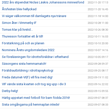
2022 års stipendiat Niclas Läskis Johanssons minnesfond
2022-11-20 17:13
Årsfesten blev hellyckad
2022-11-20 16:45
Vi säger välkommen till damlagets nya tränare
2022-11-18 14:00
Simon åter i Vimmerby IF
2022-10-28 11:00
Tomas klar på livstid...
2022-10-26 08:30
Thuresson fortsätter ett år till!
2022-10-11 16:03
Förstärkning på och av planen
2022-10-10 20:00
Nominera Årets ungdomsledare 2022
2022-10-07 14:16
Se föreläsningen för idrottsföräldrar i efterhand
2022-10-05 09:17
Säsongens sista hemmamatch!
2022-09-28 09:37
Föräldrautbildning i idrottspsykologi
2022-09-25 08:17
Freda datumet-VI(F) vill fira med dig!
2022-09-19 11:02
VIF vände sista kvarten och tog sig upp i div 3
2022-09-16 22:02
Derby-helg!
2022-09-15 09:55
Härlig uppstart med fotboll för barn födda 2016!
2022-09-07 08:37
Sista omgångarna på hemmaplan inleds!
2022-09-07 08:33