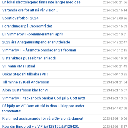
En lokal idrottslegend finns inte längre med oss
2024-03-03 21:36
Vartenda öre för att nå vår vision...
2024-02-22 16:14
Sportlovsfotboll 2024
2024-02-12 08:26
Förändringar på Ceosområdet
2024-01-27 16:53
Bli Vimmerby IF-prenumeranter i april!
2024-01-26 10:31
2023 års Ansgariusstipendier är utdelade
2024-01-19 22:47
Vimmerby IF - Årsmöte onsdagen 21 februari
2024-01-16 12:15
Sista viktiga pusselbiten är lagd!
2024-01-08 19:00
VIF vann KM i Futsal
2024-01-06 21:43
Oskar Stejdahl tillbaka i VIF!
2024-01-04 13:25
Till minne av Kjell Andersson
2023-12-31 21:54
Albin Gustafsson klar för VIF!
2023-12-21 15:07
Vimmerby IF tackar och önskar God jul & Gott nytt!
2023-12-21 13:05
Få hjälp av VIF Dam att slå in dina julklappar under
2023-12-14 07:38
tomtenatta!
Klart med assisterande för våra Division 2-damer!
2023-12-08 10:06
Köp din Bingolott via VIF!&#128155;&#128420;
2023-12-06 15:57