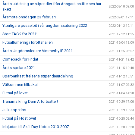
Årets utdelning av stipendier från Ansgariusstiftelsen har
2022-02-10 09:00
skett
Årsmöte onsdagen 23 februari
2022-02-01 17:11
Ytterligare pusselbit i vår ungdomssatsning 2022
2022-01-12 12:11
Stort TACK för 2021!
2021-12-22 11:25
Futsalturnering i Idrottshallen
2021-12-04 18:09
Årets Ungdomsledare Vimmerby IF 2021
2021-11-25 08:57
Comeback för Frida!
2021-11-21 19:42
Årets spelare 2021
2021-11-15 10:40
Sparbanksstiftelsens stipendieutdelning
2021-11-12 10:51
Välkommen tillbaka!
2021-11-07 07:32
Futsal på lovet
2021-11-04 14:28
Tränarna kring Dam A fortsätter!
2021-10-29 17:00
Julklappstips
2021-10-29 10:33
Futsal på Höstlovet
2021-10-25 08:44
Inbjudan till Skill Day födda 2013-2007
2021-10-20 10:28