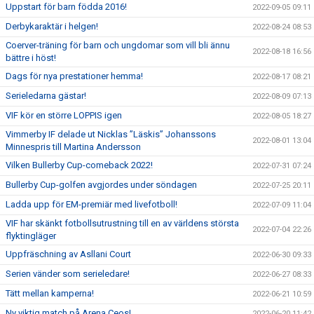
Uppstart för barn födda 2016!
2022-09-05 09:11
Derbykaraktär i helgen!
2022-08-24 08:53
Coerver-träning för barn och ungdomar som vill bli ännu
2022-08-18 16:56
bättre i höst!
Dags för nya prestationer hemma!
2022-08-17 08:21
Serieledarna gästar!
2022-08-09 07:13
VIF kör en större LOPPIS igen
2022-08-05 18:27
Vimmerby IF delade ut Nicklas ”Läskis” Johanssons
2022-08-01 13:04
Minnespris till Martina Andersson
Vilken Bullerby Cup-comeback 2022!
2022-07-31 07:24
Bullerby Cup-golfen avgjordes under söndagen
2022-07-25 20:11
Ladda upp för EM-premiär med livefotboll!
2022-07-09 11:04
VIF har skänkt fotbollsutrustning till en av världens största
2022-07-04 22:26
flyktingläger
Uppfräschning av Asllani Court
2022-06-30 09:33
Serien vänder som serieledare!
2022-06-27 08:33
Tätt mellan kamperna!
2022-06-21 10:59
Ny viktig match på Arena Ceos!
2022-06-20 11:42