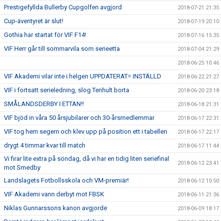
Prestigefyllda Bullerby Cupgolfen avgjord
2018-07-21 21:35
Cup-äventyret är slut!
2018-07-19 20:10
Gothia har startat för VIF F14!
2018-07-16 15:35
VIF Herr går till sommarvila som serieetta
2018-07-04 21:29
2018-06-25 10:46
VIF Akademi vilar inte i helgen UPPDATERAT= INSTÄLLD
2018-06-22 21:27
VIF i fortsatt serieledning, slog Tenhult borta
2018-06-20 23:18
SMÅLANDSDERBY I ETTAN!!
2018-06-18 21:31
VIF bjöd in våra 50 årsjubilarer och 30-årsmedlemmar
2018-06-17 22:31
VIF tog hem segern och klev upp på position ett i tabellen
2018-06-17 22:17
drygt 4 timmar kvar till match
2018-06-17 11:44
Vi firar lite extra på söndag, då vi har en tidig liten seriefinal
2018-06-12 23:41
mot Smedby
Landslagets Fotbollsskola och VM-premiär!
2018-06-12 10:50
VIF Akademi vann derbyt mot FBSK
2018-06-11 21:36
Niklas Gunnarssons kanon avgjorde
2018-06-09 18:17