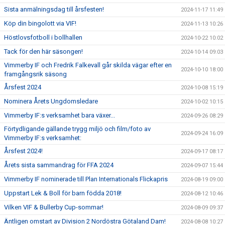
Sista anmälningsdag till årsfesten!
2024-11-17 11:49
Köp din bingolott via VIF!
2024-11-13 10:26
Höstlovsfotboll i bollhallen
2024-10-22 10:02
Tack för den här säsongen!
2024-10-14 09:03
Vimmerby IF och Fredrik Falkevall går skilda vägar efter en
2024-10-10 18:00
framgångsrik säsong
Årsfest 2024
2024-10-08 15:19
Nominera Årets Ungdomsledare
2024-10-02 10:15
Vimmerby IF:s verksamhet bara växer...
2024-09-26 08:29
Förtydligande gällande trygg miljö och film/foto av
2024-09-24 16:09
Vimmerby IF:s verksamhet:
Årsfest 2024!
2024-09-17 08:17
Årets sista sammandrag för FFA 2024
2024-09-07 15:44
Vimmerby IF nominerade till Plan Internationals Flickapris
2024-08-19 09:00
Uppstart Lek & Boll för barn födda 2018!
2024-08-12 10:46
Vilken VIF & Bullerby Cup-sommar!
2024-08-09 09:37
Äntligen omstart av Division 2 Nordöstra Götaland Dam!
2024-08-08 10:27