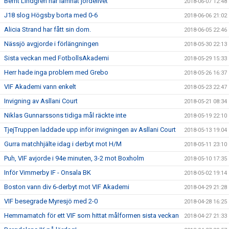
Bernt Lindgren har lämnat jordelivet
2018-06-07 12:48
J18 slog Högsby borta med 0-6
2018-06-06 21:02
Alicia Strand har fått sin dom.
2018-06-05 22:46
Nässjö avgjorde i förlängningen
2018-05-30 22:13
Sista veckan med FotbollsAkademi
2018-05-29 15:33
Herr hade inga problem med Grebo
2018-05-26 16:37
VIF Akademi vann enkelt
2018-05-23 22:47
Invigning av Asllani Court
2018-05-21 08:34
Niklas Gunnarssons tidiga mål räckte inte
2018-05-19 22:10
TjejTruppen laddade upp inför invigningen av Asllani Court
2018-05-13 19:04
Gurra matchhjälte idag i derbyt mot H/M
2018-05-11 23:10
Puh, VIF avjorde i 94e minuten, 3-2 mot Boxholm
2018-05-10 17:35
Inför Vimmerby IF - Onsala BK
2018-05-02 19:14
Boston vann div 6-derbyt mot VIF Akademi
2018-04-29 21:28
VIF besegrade Myresjö med 2-0
2018-04-28 16:25
Hemmamatch för ett VIF som hittat målformen sista veckan
2018-04-27 21:33