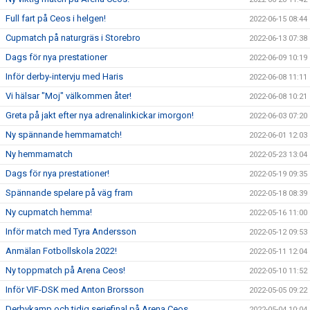
Full fart på Ceos i helgen!
2022-06-15 08:44
Cupmatch på naturgräs i Storebro
2022-06-13 07:38
Dags för nya prestationer
2022-06-09 10:19
Inför derby-intervju med Haris
2022-06-08 11:11
Vi hälsar "Moj" välkommen åter!
2022-06-08 10:21
Greta på jakt efter nya adrenalinkickar imorgon!
2022-06-03 07:20
Ny spännande hemmamatch!
2022-06-01 12:03
Ny hemmamatch
2022-05-23 13:04
Dags för nya prestationer!
2022-05-19 09:35
Spännande spelare på väg fram
2022-05-18 08:39
Ny cupmatch hemma!
2022-05-16 11:00
Inför match med Tyra Andersson
2022-05-12 09:53
Anmälan Fotbollskola 2022!
2022-05-11 12:04
Ny toppmatch på Arena Ceos!
2022-05-10 11:52
Inför VIF-DSK med Anton Brorsson
2022-05-05 09:22
Derbykamp och tidig seriefinal på Arena Ceos
2022-05-04 10:04