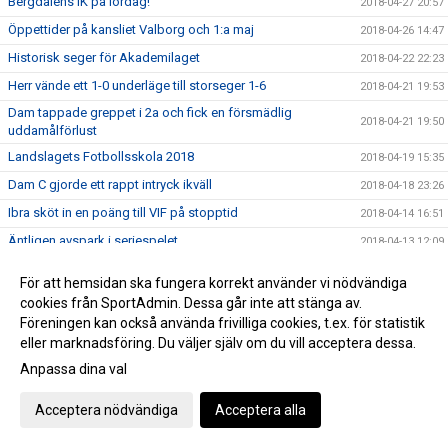
Bergdalens IK på lördag!
2018-04-27 20:57
Öppettider på kansliet Valborg och 1:a maj
2018-04-26 14:47
Historisk seger för Akademilaget
2018-04-22 22:23
Herr vände ett 1-0 underläge till storseger 1-6
2018-04-21 19:53
Dam tappade greppet i 2a och fick en försmädlig
2018-04-21 19:50
uddamålförlust
Landslagets Fotbollsskola 2018
2018-04-19 15:35
Dam C gjorde ett rappt intryck ikväll
2018-04-18 23:26
Ibra sköt in en poäng till VIF på stopptid
2018-04-14 16:51
Äntligen avspark i seriespelet
2018-04-13 12:09
Domarutbildning
2018-04-03 08:44
För att hemsidan ska fungera korrekt använder vi nödvändiga
Helt klart att Håkan blir huvudtränare för VIF Dam
2018-03-22 22:27
cookies från SportAdmin. Dessa går inte att stänga av.
Föreningen kan också använda frivilliga cookies, t.ex. för statistik
Succé igen, breddturneringens charm står sig över tid
2018-03-20 22:39
eller marknadsföring. Du väljer själv om du vill acceptera dessa.
Då var det dags att sparka igång Breddturneringen
2018-03-15 14:11
Anpassa dina val
SM-dagarna avslutades med optimal glädje
2018-03-11 17:46
Vimmerby Sparbank och Vimmerby IF arrangerar återigen
Acceptera nödvändiga
Acceptera alla
2018-03-08 23:11
breddturneringen