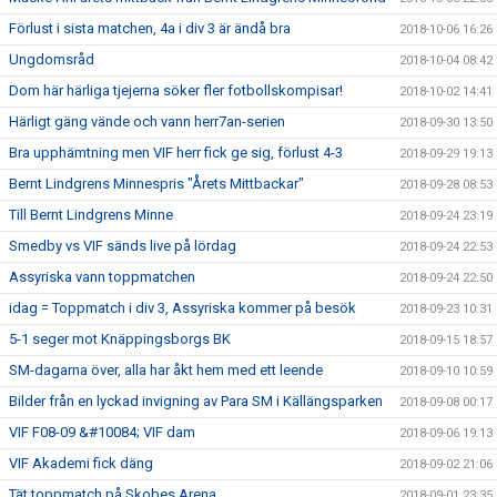
Förlust i sista matchen, 4a i div 3 är ändå bra
2018-10-06 16:26
Ungdomsråd
2018-10-04 08:42
Dom här härliga tjejerna söker fler fotbollskompisar!
2018-10-02 14:41
Härligt gäng vände och vann herr7an-serien
2018-09-30 13:50
Bra upphämtning men VIF herr fick ge sig, förlust 4-3
2018-09-29 19:13
Bernt Lindgrens Minnespris "Årets Mittbackar"
2018-09-28 08:53
Till Bernt Lindgrens Minne
2018-09-24 23:19
Smedby vs VIF sänds live på lördag
2018-09-24 22:53
Assyriska vann toppmatchen
2018-09-24 22:50
idag = Toppmatch i div 3, Assyriska kommer på besök
2018-09-23 10:31
5-1 seger mot Knäppingsborgs BK
2018-09-15 18:57
SM-dagarna över, alla har åkt hem med ett leende
2018-09-10 10:59
Bilder från en lyckad invigning av Para SM i Källängsparken
2018-09-08 00:17
VIF F08-09 &#10084; VIF dam
2018-09-06 19:13
VIF Akademi fick däng
2018-09-02 21:06
Tät toppmatch på Skobes Arena
2018-09-01 23:35