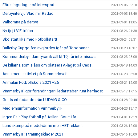
Föreningsdagar på Intersport
2021-09-06 09:10
Derbyintervju Vladimir Radac
2021-09-03 18:40
Välkomna på derby!
2021-09-01 11:05
Ny tjej i VIF-tröjan
2021-08-26 21:30
Skolstart lika med Fotbollstart!
2021-08-24 08:31
Bullerby Cupgolfen avgjordes igår på Tobobanan
2021-08-23 16:07
Kommunderby i damfyran ikväll kl 19, får inte missas
2021-08-23 08:00
Se killarna som slåss om platser i A-laget på Ceos!
2021-08-18 14:03
Ännu mera aktivitet på Sommarlovet!
2021-06-23 08:58
Anmälan Fotbollskola 2021 v.25
2021-05-21 12:05
Vimmerby IF gör förändringar i ledarstaben runt herrlaget
2021-05-17 17:15
Gratis erbjudande från LUDVIG & CO
2021-04-28 09:48
Medlemsinformation Vimmerby IF
2021-04-23 13:17
Ingen Fair Play-fotboll på Asllani Court i år
2021-04-01 12:19
Landskamp på medelvärme men HET reklam!
2021-03-26 12:08
Vimmerby IF:s träningskläder 2021
2021-03-15 10:09