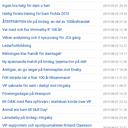
Ingen bra helg för dam o herr
2019-09-01 20:24
Härlig första träning för barn födda 2013
2019-08-29 19:54
ÅTERTRÄFFEN blir på lördag, en del av 100årsfirandet
2019-08-28 07:20
Var med och fira Vimmerby IF 100 år!
2019-08-26 12:28
Vilken avslutning och 3 nya poäng för JCs gäng
2019-08-25 19:40
Ledarfortbildning
2019-08-23 12:27
Riktningen klar framåt för damlaget!
2019-08-22 19:17
Ny spännande match på lördag, tjejerna tror på det!
2019-08-20 11:06
Äntligen, en go seger på hemmaplan mot Eneby
2019-08-17 18:28
Fritt inträde när vi firar 100-år tillsammans!
2019-08-13 21:02
VIF vaknade för sent i derbyt mot Högsby
2019-08-11 08:31
Föreningsdagar på Intersport
2019-08-09 10:25
Ett OAIK med flera nyförvärv i startelvan körde över VIF
2019-08-07 22:52
Anmäl era barn till Skill Day!
2019-08-07 11:26
Länsderby på lördag i Högsby
2019-08-06 09:46
VIF-supportern och sportjournalisten Roland Claesson
2019-08-03 22:51