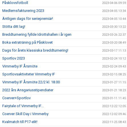
Påsklovsfotboll
2023-04-06 09:59
Medlemsfakturering 2023
2023-04-05 13:34
Äntligen dags för seriepremiär!
2023-04-05 10:44
Stötta ditt lag!
2023-03-30 13:22
Breddturnering fyllde Idrottshallen i år igen
2023-03-26 22:37
Boka extraträning på Påsklovet
2023-03-20 08:49
Dags för årets klassiska breddturnering!
2023-03-17 11:13
Sportlov 2023
2023-02-24 10:12
Vimmerby IF Årsmöte
2023-02-24 09:43
Sportlovsaktiviteter Vimmerby IF
2023-02-15 08:25
Vimmerby IF Årsmöte 22/2 kl. 18.00
2023-01-27 11:15
2022 års Ansgariusstipendiater
2023-01-21 18:23
Coerver+Sportlov
2023-01-11 11:45
Fairytale of Vimmerby IF...
2022-12-22 12:05
Coerver Skill Day i Vimmerby
2022-12-02 09:46
Kvalmatch till P17-elit!
2022-11-25 08:43