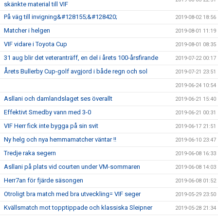
skänkte material till VIF
På väg till invigning&#128155;&#128420;
2019-08-02 18:56
Matcher i helgen
2019-08-01 11:19
VIF vidare i Toyota Cup
2019-08-01 08:35
31 aug blir det veteranträff, en del i årets 100-årsfirande
2019-07-22 00:17
Årets Bullerby Cup-golf avgjord i både regn och sol
2019-07-21 23:51
2019-06-24 10:54
Asllani och damlandslaget ses överallt
2019-06-21 15:40
Effektivt Smedby vann med 3-0
2019-06-21 00:31
VIF Herr fick inte bygga på sin svit
2019-06-17 21:51
Ny helg och nya hemmamatcher väntar !!
2019-06-10 23:47
Tredje raka segern
2019-06-08 16:33
Asllani på plats vid courten under VM-sommaren
2019-06-08 14:03
Herr7an för fjärde säsongen
2019-06-08 01:52
Otroligt bra match med bra utveckling= VIF seger
2019-05-29 23:50
Kvällsmatch mot topptippade och klassiska Sleipner
2019-05-28 21:34