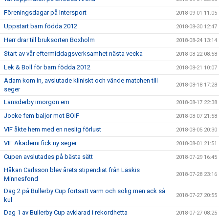
Föreningsdagar på Intersport
2018-09-01 11:05
Uppstart barn födda 2012
2018-08-30 12:47
Herr drar till bruksorten Boxholm
2018-08-24 13:14
Start av vår eftermiddagsverksamhet nästa vecka
2018-08-22 08:58
Lek & Boll för barn födda 2012
2018-08-21 10:07
Adam kom in, avslutade kliniskt och vände matchen till
2018-08-18 17:28
seger
Länsderby imorgon em
2018-08-17 22:38
Jocke fem baljor mot BOIF
2018-08-07 21:58
VIF åkte hem med en neslig förlust
2018-08-05 20:30
VIF Akademi fick ny seger
2018-08-01 21:51
Cupen avslutades på bästa sätt
2018-07-29 16:45
Håkan Carlsson blev årets stipendiat från Läskis
2018-07-28 23:16
Minnesfond
Dag 2 på Bullerby Cup fortsatt varm och solig men ack så
2018-07-27 20:55
kul
Dag 1 av Bullerby Cup avklarad i rekordhetta
2018-07-27 08:25