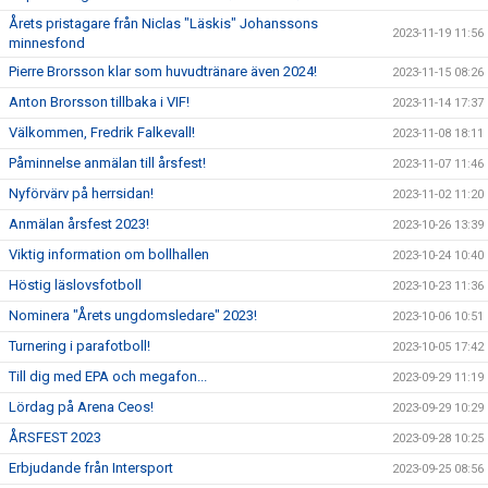
Årets pristagare från Niclas "Läskis" Johanssons
2023-11-19 11:56
minnesfond
Pierre Brorsson klar som huvudtränare även 2024!
2023-11-15 08:26
Anton Brorsson tillbaka i VIF!
2023-11-14 17:37
Välkommen, Fredrik Falkevall!
2023-11-08 18:11
Påminnelse anmälan till årsfest!
2023-11-07 11:46
Nyförvärv på herrsidan!
2023-11-02 11:20
Anmälan årsfest 2023!
2023-10-26 13:39
Viktig information om bollhallen
2023-10-24 10:40
Höstig läslovsfotboll
2023-10-23 11:36
Nominera "Årets ungdomsledare" 2023!
2023-10-06 10:51
Turnering i parafotboll!
2023-10-05 17:42
Till dig med EPA och megafon...
2023-09-29 11:19
Lördag på Arena Ceos!
2023-09-29 10:29
ÅRSFEST 2023
2023-09-28 10:25
Erbjudande från Intersport
2023-09-25 08:56