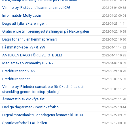
Vimmerby IF städar tillsammans med ICA!
2022-05-04 09:58
Inför match- Molly Levin
2022-04-27 09:04
Dags att fylla läktaren igen!
2022-04-25 11:41
Gratis entré till föreningsutställningen på Näktergalen
2022-04-22 10:28
Dags för ännu en hemmapremiär!
2022-04-20 10:20
Påskmatch-spel 7v7 & 9v9
2022-04-14 14:22
ÄNTLIGEN DAGS FÖR LIVEFOTBOLL!
2022-04-14 10:25
Medlemskap Vimmerby IF 2022
2022-04-08 10:33
Breddturnering 2022
2022-03-21 10:23
Breddturneringen
2022-03-09 15:53
Vimmerby IF inleder samarbete för ökad hälsa och
2022-03-08 11:22
utveckling genom idrottspsykologi
Årsmötet blev digi-fysiskt
2022-02-25 11:28
Härliga dagar med Sportlovsfotboll
2022-02-22 13:44
Digital möteslänk till onsdagens årsmöte kl 18.30
2022-02-22 09:32
Sportlovsfotboll i AL-hallen
2022-02-17 08:30