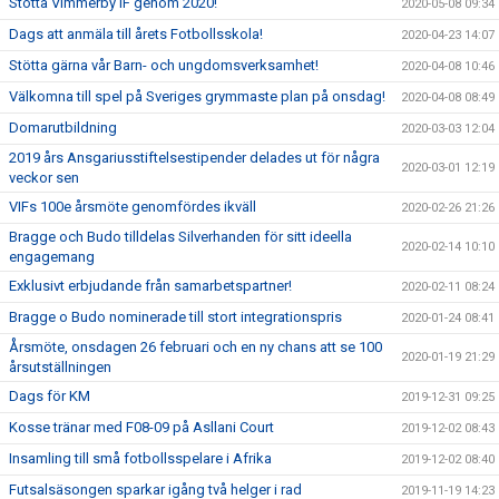
Stötta Vimmerby IF genom 2020!
2020-05-08 09:34
Dags att anmäla till årets Fotbollsskola!
2020-04-23 14:07
Stötta gärna vår Barn- och ungdomsverksamhet!
2020-04-08 10:46
Välkomna till spel på Sveriges grymmaste plan på onsdag!
2020-04-08 08:49
Domarutbildning
2020-03-03 12:04
2019 års Ansgariusstiftelsestipender delades ut för några
2020-03-01 12:19
veckor sen
VIFs 100e årsmöte genomfördes ikväll
2020-02-26 21:26
Bragge och Budo tilldelas Silverhanden för sitt ideella
2020-02-14 10:10
engagemang
Exklusivt erbjudande från samarbetspartner!
2020-02-11 08:24
Bragge o Budo nominerade till stort integrationspris
2020-01-24 08:41
Årsmöte, onsdagen 26 februari och en ny chans att se 100
2020-01-19 21:29
årsutställningen
Dags för KM
2019-12-31 09:25
Kosse tränar med F08-09 på Asllani Court
2019-12-02 08:43
Insamling till små fotbollsspelare i Afrika
2019-12-02 08:40
Futsalsäsongen sparkar igång två helger i rad
2019-11-19 14:23