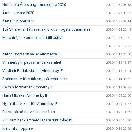
Nominera Årets ungdomsledare 2020
2020-11-30 08:38
Årets spelare 2020
2020-11-27 09:55
Årets Juniorer 2020
2020-11-25 08:44
Två VIFare har fått svensk idrotts högsta utmärkelse
2020-11-24 23:13
Matchtröjan kommer snart till butik!
2020-11-23 11:21
2020-11-21 12:23
Anton Brorsson väljer Vimmerby IF
2020-11-19 20:00
Vimmerby IF pausar all verksamhet
2020-11-16 19:27
Vladimir Radak klar för Vimmerby IF
2020-11-15 15:14
Spännande förstärkning på ledarsidan
2020-11-14 08:32
Belmin förstärker Vimmerby IF
2020-11-12 09:55
Haris tillbaka i Vimmerby IF
2020-11-05 20:00
Ny mittback klar för Vimmerby IF
2020-10-29 16:27
Futsal på höstlovet-fri anmälan!
2020-10-22 14:39
VIF Dam har klart med ledare runt A-laget!
2020-10-20 17:30
Klart inför loppisen
2020-10-16 23:06