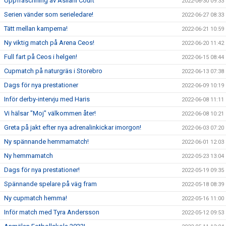
Uppfräschning av Asllani Court
2022-06-30 09:33
Serien vänder som serieledare!
2022-06-27 08:33
Tätt mellan kamperna!
2022-06-21 10:59
Ny viktig match på Arena Ceos!
2022-06-20 11:42
Full fart på Ceos i helgen!
2022-06-15 08:44
Cupmatch på naturgräs i Storebro
2022-06-13 07:38
Dags för nya prestationer
2022-06-09 10:19
Inför derby-intervju med Haris
2022-06-08 11:11
Vi hälsar "Moj" välkommen åter!
2022-06-08 10:21
Greta på jakt efter nya adrenalinkickar imorgon!
2022-06-03 07:20
Ny spännande hemmamatch!
2022-06-01 12:03
Ny hemmamatch
2022-05-23 13:04
Dags för nya prestationer!
2022-05-19 09:35
Spännande spelare på väg fram
2022-05-18 08:39
Ny cupmatch hemma!
2022-05-16 11:00
Inför match med Tyra Andersson
2022-05-12 09:53