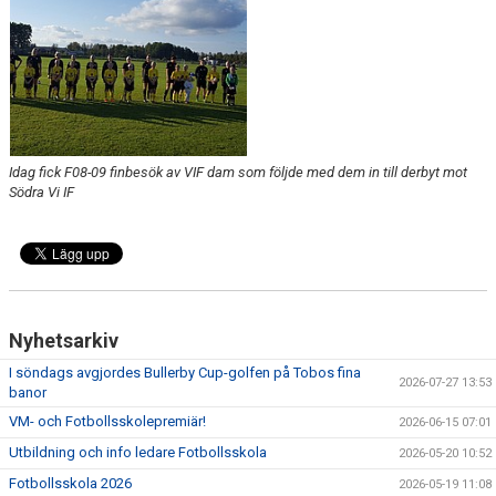
BARN & UNGDOMSVERKSAMHET
STÖTTA VIF
KONTAKT / BOKNING
Idag fick F08-09 finbesök av VIF dam som följde med dem in till derbyt mot
Södra Vi IF
Nyhetsarkiv
I söndags avgjordes Bullerby Cup-golfen på Tobos fina
2026-07-27 13:53
banor
VM- och Fotbollsskolepremiär!
2026-06-15 07:01
Utbildning och info ledare Fotbollsskola
2026-05-20 10:52
Fotbollsskola 2026
2026-05-19 11:08