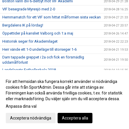
Boston vann div 6-derbyt mot VIF Akademi
2018-04-29 21:28
VIF besegrade Myresjö med 2-0
2018-04-28 16:25
Hemmamatch för ett VIF som hittat målformen sista veckan
2018-04-27 21:33
Bergdalens IK på lördag!
2018-04-27 20:57
Öppettider på kansliet Valborg och 1:a maj
2018-04-26 14:47
Historisk seger för Akademilaget
2018-04-22 22:23
Herr vände ett 1-0 underläge till storseger 1-6
2018-04-21 19:53
Dam tappade greppet i 2a och fick en försmädlig
2018-04-21 19:50
uddamålförlust
Landslagets Fotbollsskola 2018
2018-04-19 15:35
Dam C gjorde ett rappt intryck ikväll
2018-04-18 23:26
För att hemsidan ska fungera korrekt använder vi nödvändiga
Ibra sköt in en poäng till VIF på stopptid
2018-04-14 16:51
cookies från SportAdmin. Dessa går inte att stänga av.
Föreningen kan också använda frivilliga cookies, t.ex. för statistik
Äntligen avspark i seriespelet
2018-04-13 12:09
eller marknadsföring. Du väljer själv om du vill acceptera dessa.
Domarutbildning
2018-04-03 08:44
Anpassa dina val
Helt klart att Håkan blir huvudtränare för VIF Dam
2018-03-22 22:27
Acceptera nödvändiga
Acceptera alla
Succé igen, breddturneringens charm står sig över tid
2018-03-20 22:39
Då var det dags att sparka igång Breddturneringen
2018-03-15 14:11