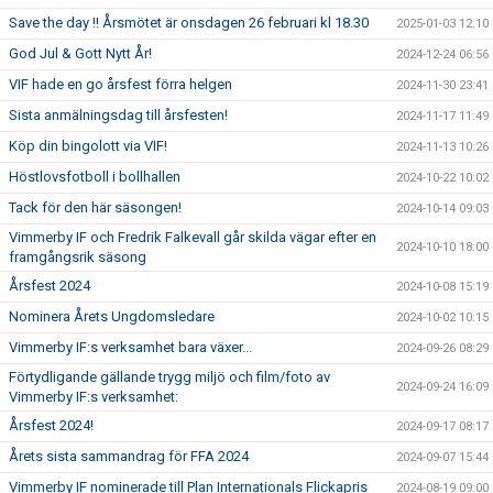
Save the day !! Årsmötet är onsdagen 26 februari kl 18.30
2025-01-03 12:10
God Jul & Gott Nytt År!
2024-12-24 06:56
VIF hade en go årsfest förra helgen
2024-11-30 23:41
Sista anmälningsdag till årsfesten!
2024-11-17 11:49
Köp din bingolott via VIF!
2024-11-13 10:26
Höstlovsfotboll i bollhallen
2024-10-22 10:02
Tack för den här säsongen!
2024-10-14 09:03
Vimmerby IF och Fredrik Falkevall går skilda vägar efter en
2024-10-10 18:00
framgångsrik säsong
Årsfest 2024
2024-10-08 15:19
Nominera Årets Ungdomsledare
2024-10-02 10:15
Vimmerby IF:s verksamhet bara växer...
2024-09-26 08:29
Förtydligande gällande trygg miljö och film/foto av
2024-09-24 16:09
Vimmerby IF:s verksamhet:
Årsfest 2024!
2024-09-17 08:17
Årets sista sammandrag för FFA 2024
2024-09-07 15:44
Vimmerby IF nominerade till Plan Internationals Flickapris
2024-08-19 09:00