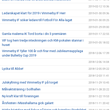
2019-02-12 10:36
Ledarskapet klart för 2019 i Vimmerby IF Herr
2019-01-30 09:36
Vimmerby IF söker ledare till Fotboll För Alla-laget
2019-01-30 09:25
2019-01-29 09:00
Gamla rivalerna IK Tord borta i div 3 premiären
2019-01-17 22:55
VIF tog hem tredje inteckningen och KM-pokalen stannar i
2019-01-05 18:02
huset
Vimmerby IF fyller 100 år och firar med Jubileumsupplaga
2018-12-06 17:39
under Bullerby Cup 2019
2018-12-06 14:04
Lycka till Abbe!
2018-12-05 09:22
2018-12-03 11:41
Julskyltning med Vimmerby IF på torget
2018-11-29 10:45
Målvaktsträning i bollhallen
2018-11-28 20:22
Ny kraft klar till föreningen
2018-11-22 19:53
Årsfesten i Mässhallarna gick galant
2018-11-11 20:42
Härlig höstdag med fokus på tjejer och kvinnliga förebilder!