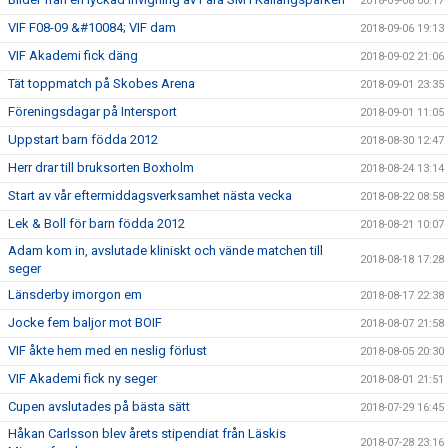
2018-09-08 00:17
VIF F08-09 &#10084; VIF dam
2018-09-06 19:13
VIF Akademi fick däng
2018-09-02 21:06
Tät toppmatch på Skobes Arena
2018-09-01 23:35
Föreningsdagar på Intersport
2018-09-01 11:05
Uppstart barn födda 2012
2018-08-30 12:47
Herr drar till bruksorten Boxholm
2018-08-24 13:14
Start av vår eftermiddagsverksamhet nästa vecka
2018-08-22 08:58
Lek & Boll för barn födda 2012
2018-08-21 10:07
Adam kom in, avslutade kliniskt och vände matchen till
2018-08-18 17:28
seger
Länsderby imorgon em
2018-08-17 22:38
Jocke fem baljor mot BOIF
2018-08-07 21:58
VIF åkte hem med en neslig förlust
2018-08-05 20:30
VIF Akademi fick ny seger
2018-08-01 21:51
Cupen avslutades på bästa sätt
2018-07-29 16:45
Håkan Carlsson blev årets stipendiat från Läskis
2018-07-28 23:16