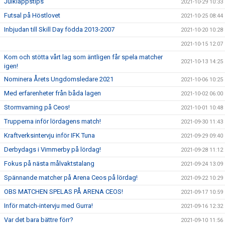
Julklappstips
2021-10-29 10:33
Futsal på Höstlovet
2021-10-25 08:44
Inbjudan till Skill Day födda 2013-2007
2021-10-20 10:28
2021-10-15 12:07
Kom och stötta vårt lag som äntligen får spela matcher
2021-10-13 14:25
igen!
Nominera Årets Ungdomsledare 2021
2021-10-06 10:25
Med erfarenheter från båda lagen
2021-10-02 06:00
Stormvarning på Ceos!
2021-10-01 10:48
Trupperna inför lördagens match!
2021-09-30 11:43
Kraftverksintervju inför IFK Tuna
2021-09-29 09:40
Derbydags i Vimmerby på lördag!
2021-09-28 11:12
Fokus på nästa målvaktstalang
2021-09-24 13:09
Spännande matcher på Arena Ceos på lördag!
2021-09-22 10:29
OBS MATCHEN SPELAS PÅ ARENA CEOS!
2021-09-17 10:59
Inför match-intervju med Gurra!
2021-09-16 12:32
Var det bara bättre förr?
2021-09-10 11:56