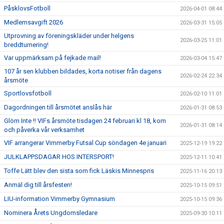
PåsklovsFotboll
2026-04-01 08:44
Medlemsavgift 2026
2026-03-31 15:05
Utprovning av föreningskläder under helgens
2026-03-25 11:01
breddturnering!
Var uppmärksam på fejkade mail!
2026-03-04 15:47
107 år sen klubben bildades, korta notiser från dagens
2026-02-24 22:34
årsmöte
Sportlovsfotboll
2026-02-10 11:01
Dagordningen till årsmötet anslås här
2026-01-31 08:53
Glöm Inte !! VIFs årsmöte tisdagen 24 februari kl 18, kom
2026-01-31 08:14
och påverka vår verksamhet
VIF arrangerar Vimmerby Futsal Cup söndagen 4e januari
2025-12-19 19:22
JULKLAPPSDAGAR HOS INTERSPORT!
2025-12-11 10:41
Toffe Lätt blev den sista som fick Läskis Minnespris
2025-11-16 20:13
Anmäl dig till årsfesten!
2025-10-15 09:51
LIU-information Vimmerby Gymnasium
2025-10-15 09:36
Nominera Årets Ungdomsledare
2025-09-30 10:11