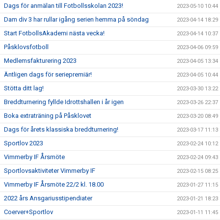
Dags för anmälan till Fotbollsskolan 2023!
2023-05-10 10:44
Dam div 3 har rullar igång serien hemma på söndag
2023-04-14 18:29
Start FotbollsAkademi nästa vecka!
2023-04-14 10:37
Påsklovsfotboll
2023-04-06 09:59
Medlemsfakturering 2023
2023-04-05 13:34
Äntligen dags för seriepremiär!
2023-04-05 10:44
Stötta ditt lag!
2023-03-30 13:22
Breddturnering fyllde Idrottshallen i år igen
2023-03-26 22:37
Boka extraträning på Påsklovet
2023-03-20 08:49
Dags för årets klassiska breddturnering!
2023-03-17 11:13
Sportlov 2023
2023-02-24 10:12
Vimmerby IF Årsmöte
2023-02-24 09:43
Sportlovsaktiviteter Vimmerby IF
2023-02-15 08:25
Vimmerby IF Årsmöte 22/2 kl. 18.00
2023-01-27 11:15
2022 års Ansgariusstipendiater
2023-01-21 18:23
Coerver+Sportlov
2023-01-11 11:45