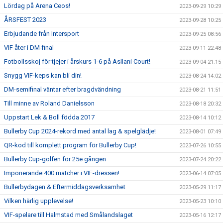
Lördag på Arena Ceos!
2023-09-29 10:29
ÅRSFEST 2023
2023-09-28 10:25
Erbjudande från Intersport
2023-09-25 08:56
VIF åter i DM-final
2023-09-11 22:48
Fotbollsskoj för tjejer i årskurs 1-6 på Asllani Court!
2023-09-04 21:15
Snygg VIF-keps kan bli din!
2023-08-24 14:02
DM-semifinal väntar efter bragdvändning
2023-08-21 11:51
Till minne av Roland Danielsson
2023-08-18 20:32
Uppstart Lek & Boll födda 2017
2023-08-14 10:12
Bullerby Cup 2024-rekord med antal lag & spelglädje!
2023-08-01 07:49
QR-kod till komplett program för Bullerby Cup!
2023-07-26 10:55
Bullerby Cup-golfen för 25e gången
2023-07-24 20:22
Imponerande 400 matcher i VIF-dressen!
2023-06-14 07:05
Bullerbydagen & Eftermiddagsverksamhet
2023-05-29 11:17
Vilken härlig upplevelse!
2023-05-23 10:10
VIF-spelare till Halmstad med Smålandslaget
2023-05-16 12:17