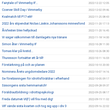
Fairytale of Vimmerby IF...
2022-12-22 12:05
Coerver Skill Day i Vimmerby
2022-12-02 09:46
Kvalmatch till P17-elit!
2022-11-25 08:43
2022 års stipendiat Niclas Läskis Johanssons minnesfond
2022-11-20 17:13
Årsfesten blev hellyckad
2022-11-20 16:45
Vi säger välkommen till damlagets nya tränare
2022-11-18 14:00
Simon åter i Vimmerby IF
2022-10-28 11:00
Tomas klar på livstid...
2022-10-26 08:30
Thuresson fortsätter ett år till!
2022-10-11 16:03
Förstärkning på och av planen
2022-10-10 20:00
Nominera Årets ungdomsledare 2022
2022-10-07 14:16
Se föreläsningen för idrottsföräldrar i efterhand
2022-10-05 09:17
Säsongens sista hemmamatch!
2022-09-28 09:37
Föräldrautbildning i idrottspsykologi
2022-09-25 08:17
Freda datumet-VI(F) vill fira med dig!
2022-09-19 11:02
VIF vände sista kvarten och tog sig upp i div 3
2022-09-16 22:02