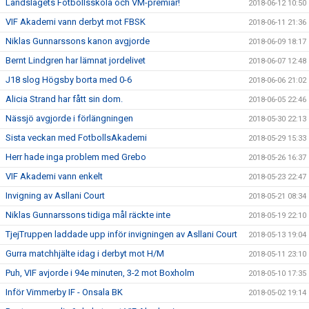
Landslagets Fotbollsskola och VM-premiär!
2018-06-12 10:50
VIF Akademi vann derbyt mot FBSK
2018-06-11 21:36
Niklas Gunnarssons kanon avgjorde
2018-06-09 18:17
Bernt Lindgren har lämnat jordelivet
2018-06-07 12:48
J18 slog Högsby borta med 0-6
2018-06-06 21:02
Alicia Strand har fått sin dom.
2018-06-05 22:46
Nässjö avgjorde i förlängningen
2018-05-30 22:13
Sista veckan med FotbollsAkademi
2018-05-29 15:33
Herr hade inga problem med Grebo
2018-05-26 16:37
VIF Akademi vann enkelt
2018-05-23 22:47
Invigning av Asllani Court
2018-05-21 08:34
Niklas Gunnarssons tidiga mål räckte inte
2018-05-19 22:10
TjejTruppen laddade upp inför invigningen av Asllani Court
2018-05-13 19:04
Gurra matchhjälte idag i derbyt mot H/M
2018-05-11 23:10
Puh, VIF avjorde i 94e minuten, 3-2 mot Boxholm
2018-05-10 17:35
Inför Vimmerby IF - Onsala BK
2018-05-02 19:14