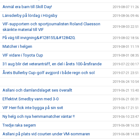
Anmäl era barn till Skill Day!
2019-08-07 11:26
Länsderby på lördag i Högsby
2019-08-06 09:46
VIF-supportern och sportjournalisten Roland Claesson
2019-08-03 22:51
skänkte material till VIF
På väg till invigning&#128155;&#128420;
2019-08-02 18:56
Matcher i helgen
2019-08-01 11:19
VIF vidare i Toyota Cup
2019-08-01 08:35
31 aug blir det veteranträff, en del i årets 100-årsfirande
2019-07-22 00:17
Årets Bullerby Cup-golf avgjord i både regn och sol
2019-07-21 23:51
2019-06-24 10:54
Asllani och damlandslaget ses överallt
2019-06-21 15:40
Effektivt Smedby vann med 3-0
2019-06-21 00:31
VIF Herr fick inte bygga på sin svit
2019-06-17 21:51
Ny helg och nya hemmamatcher väntar !!
2019-06-10 23:47
Tredje raka segern
2019-06-08 16:33
Asllani på plats vid courten under VM-sommaren
2019-06-08 14:03