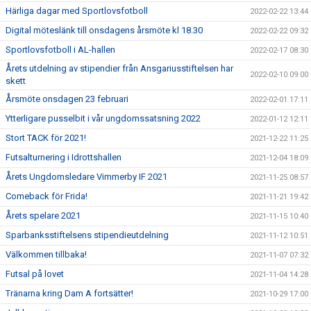
Härliga dagar med Sportlovsfotboll
2022-02-22 13:44
Digital möteslänk till onsdagens årsmöte kl 18.30
2022-02-22 09:32
Sportlovsfotboll i AL-hallen
2022-02-17 08:30
Årets utdelning av stipendier från Ansgariusstiftelsen har
2022-02-10 09:00
skett
Årsmöte onsdagen 23 februari
2022-02-01 17:11
Ytterligare pusselbit i vår ungdomssatsning 2022
2022-01-12 12:11
Stort TACK för 2021!
2021-12-22 11:25
Futsalturnering i Idrottshallen
2021-12-04 18:09
Årets Ungdomsledare Vimmerby IF 2021
2021-11-25 08:57
Comeback för Frida!
2021-11-21 19:42
Årets spelare 2021
2021-11-15 10:40
Sparbanksstiftelsens stipendieutdelning
2021-11-12 10:51
Välkommen tillbaka!
2021-11-07 07:32
Futsal på lovet
2021-11-04 14:28
Tränarna kring Dam A fortsätter!
2021-10-29 17:00