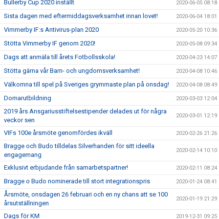
Bullerby Cup 2020 inställt
2020-06-05 08:18
Sista dagen med eftermiddagsverksamhet innan lovet!
2020-06-04 18:01
Vimmerby IF:s Antivirus-plan 2020
2020-05-20 10:36
Stötta Vimmerby IF genom 2020!
2020-05-08 09:34
Dags att anmäla till årets Fotbollsskola!
2020-04-23 14:07
Stötta gärna vår Barn- och ungdomsverksamhet!
2020-04-08 10:46
Välkomna till spel på Sveriges grymmaste plan på onsdag!
2020-04-08 08:49
Domarutbildning
2020-03-03 12:04
2019 års Ansgariusstiftelsestipender delades ut för några
2020-03-01 12:19
veckor sen
VIFs 100e årsmöte genomfördes ikväll
2020-02-26 21:26
Bragge och Budo tilldelas Silverhanden för sitt ideella
2020-02-14 10:10
engagemang
Exklusivt erbjudande från samarbetspartner!
2020-02-11 08:24
Bragge o Budo nominerade till stort integrationspris
2020-01-24 08:41
Årsmöte, onsdagen 26 februari och en ny chans att se 100
2020-01-19 21:29
årsutställningen
Dags för KM
2019-12-31 09:25