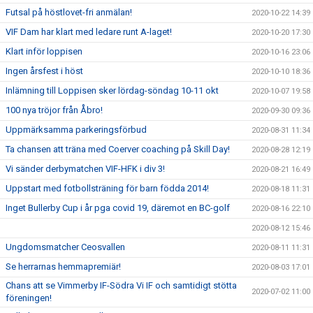
Futsal på höstlovet-fri anmälan!
2020-10-22 14:39
VIF Dam har klart med ledare runt A-laget!
2020-10-20 17:30
Klart inför loppisen
2020-10-16 23:06
Ingen årsfest i höst
2020-10-10 18:36
Inlämning till Loppisen sker lördag-söndag 10-11 okt
2020-10-07 19:58
100 nya tröjor från Åbro!
2020-09-30 09:36
Uppmärksamma parkeringsförbud
2020-08-31 11:34
Ta chansen att träna med Coerver coaching på Skill Day!
2020-08-28 12:19
Vi sänder derbymatchen VIF-HFK i div 3!
2020-08-21 16:49
Uppstart med fotbollsträning för barn födda 2014!
2020-08-18 11:31
Inget Bullerby Cup i år pga covid 19, däremot en BC-golf
2020-08-16 22:10
2020-08-12 15:46
Ungdomsmatcher Ceosvallen
2020-08-11 11:31
Se herrarnas hemmapremiär!
2020-08-03 17:01
Chans att se Vimmerby IF-Södra Vi IF och samtidigt stötta
2020-07-02 11:00
föreningen!