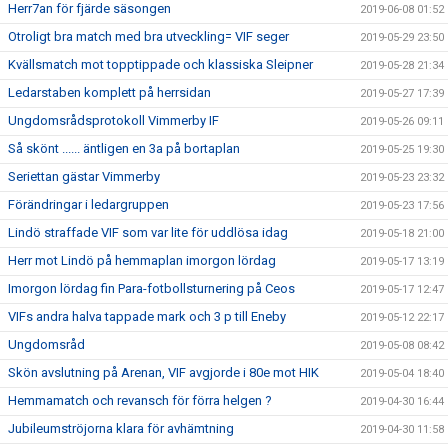
Herr7an för fjärde säsongen
2019-06-08 01:52
Otroligt bra match med bra utveckling= VIF seger
2019-05-29 23:50
Kvällsmatch mot topptippade och klassiska Sleipner
2019-05-28 21:34
Ledarstaben komplett på herrsidan
2019-05-27 17:39
Ungdomsrådsprotokoll Vimmerby IF
2019-05-26 09:11
Så skönt ...... äntligen en 3a på bortaplan
2019-05-25 19:30
Seriettan gästar Vimmerby
2019-05-23 23:32
Förändringar i ledargruppen
2019-05-23 17:56
Lindö straffade VIF som var lite för uddlösa idag
2019-05-18 21:00
Herr mot Lindö på hemmaplan imorgon lördag
2019-05-17 13:19
Imorgon lördag fin Para-fotbollsturnering på Ceos
2019-05-17 12:47
VIFs andra halva tappade mark och 3 p till Eneby
2019-05-12 22:17
Ungdomsråd
2019-05-08 08:42
Skön avslutning på Arenan, VIF avgjorde i 80e mot HIK
2019-05-04 18:40
Hemmamatch och revansch för förra helgen ?
2019-04-30 16:44
Jubileumströjorna klara för avhämtning
2019-04-30 11:58