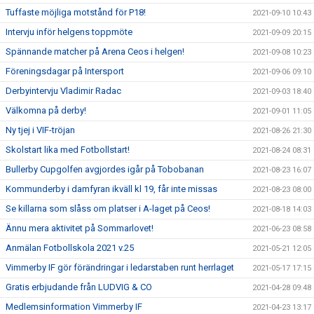
Tuffaste möjliga motstånd för P18!
2021-09-10 10:43
Intervju inför helgens toppmöte
2021-09-09 20:15
Spännande matcher på Arena Ceos i helgen!
2021-09-08 10:23
Föreningsdagar på Intersport
2021-09-06 09:10
Derbyintervju Vladimir Radac
2021-09-03 18:40
Välkomna på derby!
2021-09-01 11:05
Ny tjej i VIF-tröjan
2021-08-26 21:30
Skolstart lika med Fotbollstart!
2021-08-24 08:31
Bullerby Cupgolfen avgjordes igår på Tobobanan
2021-08-23 16:07
Kommunderby i damfyran ikväll kl 19, får inte missas
2021-08-23 08:00
Se killarna som slåss om platser i A-laget på Ceos!
2021-08-18 14:03
Ännu mera aktivitet på Sommarlovet!
2021-06-23 08:58
Anmälan Fotbollskola 2021 v.25
2021-05-21 12:05
Vimmerby IF gör förändringar i ledarstaben runt herrlaget
2021-05-17 17:15
Gratis erbjudande från LUDVIG & CO
2021-04-28 09:48
Medlemsinformation Vimmerby IF
2021-04-23 13:17