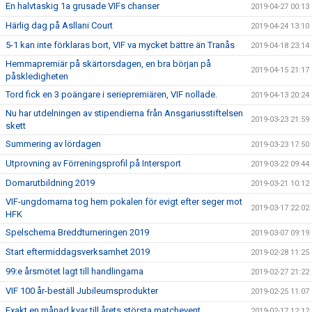
En halvtaskig 1a grusade VIFs chanser
2019-04-27 00:13
Härlig dag på Asllani Court
2019-04-24 13:10
5-1 kan inte förklaras bort, VIF va mycket bättre än Tranås
2019-04-18 23:14
Hemmapremiär på skärtorsdagen, en bra början på
2019-04-15 21:17
påskledigheten
Tord fick en 3 poängare i seriepremiären, VIF nollade.
2019-04-13 20:24
Nu har utdelningen av stipendierna från Ansgariusstiftelsen
2019-03-23 21:59
skett
Summering av lördagen
2019-03-23 17:50
Utprovning av Förreningsprofil på Intersport
2019-03-22 09:44
Domarutbildning 2019
2019-03-21 10:12
VIF-ungdomarna tog hem pokalen för evigt efter seger mot
2019-03-17 22:02
HFK
Spelschema Breddturneringen 2019
2019-03-07 09:19
Start eftermiddagsverksamhet 2019
2019-02-28 11:25
99:e årsmötet lagt till handlingarna
2019-02-27 21:22
VIF 100 år-beställ Jubileumsprodukter
2019-02-25 11:07
Exakt en månad kvar till årets största matchevent
2019-02-17 12:12