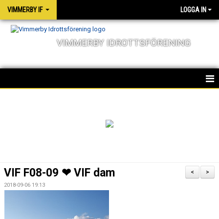
VIMMERBY IF
LOGGA IN
VIMMERBY IDROTTSFÖRENING
HEM
KALENDER
NYHETER
MATCHER
VIF F08-09 ❤ VIF dam
<
>
OM FÖRENINGEN
2018-09-06 19:13
SOCIALA ANSVAR