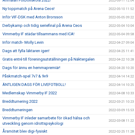
Anmälan Fotbollskola 2022!
2022-05-11 12:04
Ny toppmatch på Arena Ceos!
2022-05-10 11:52
Inför VIF-DSK med Anton Brorsson
2022-05-05 09:22
Derbykamp och tidig seriefinal på Arena Ceos
2022-05-04 10:04
Vimmerby IF städar tillsammans med ICA!
2022-05-04 09:58
Inför match- Molly Levin
2022-04-27 09:04
Dags att fylla läktaren igen!
2022-04-25 11:41
Gratis entré till föreningsutställningen på Näktergalen
2022-04-22 10:28
Dags för ännu en hemmapremiär!
2022-04-20 10:20
Påskmatch-spel 7v7 & 9v9
2022-04-14 14:22
ÄNTLIGEN DAGS FÖR LIVEFOTBOLL!
2022-04-14 10:25
Medlemskap Vimmerby IF 2022
2022-04-08 10:33
Breddturnering 2022
2022-03-21 10:23
Breddturneringen
2022-03-09 15:53
Vimmerby IF inleder samarbete för ökad hälsa och
2022-03-08 11:22
utveckling genom idrottspsykologi
Årsmötet blev digi-fysiskt
2022-02-25 11:28