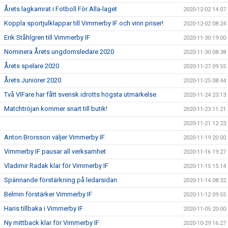
Årets lagkamrat i Fotboll För Alla-laget
2020-12-02 14:07
Koppla sportjulklappar till Vimmerby IF och vinn priser!
2020-12-02 08:24
Erik Ståhlgren till Vimmerby IF
2020-11-30 19:00
Nominera Årets ungdomsledare 2020
2020-11-30 08:38
Årets spelare 2020
2020-11-27 09:55
Årets Juniorer 2020
2020-11-25 08:44
Två VIFare har fått svensk idrotts högsta utmärkelse
2020-11-24 23:13
Matchtröjan kommer snart till butik!
2020-11-23 11:21
2020-11-21 12:23
Anton Brorsson väljer Vimmerby IF
2020-11-19 20:00
Vimmerby IF pausar all verksamhet
2020-11-16 19:27
Vladimir Radak klar för Vimmerby IF
2020-11-15 15:14
Spännande förstärkning på ledarsidan
2020-11-14 08:32
Belmin förstärker Vimmerby IF
2020-11-12 09:55
Haris tillbaka i Vimmerby IF
2020-11-05 20:00
Ny mittback klar för Vimmerby IF
2020-10-29 16:27