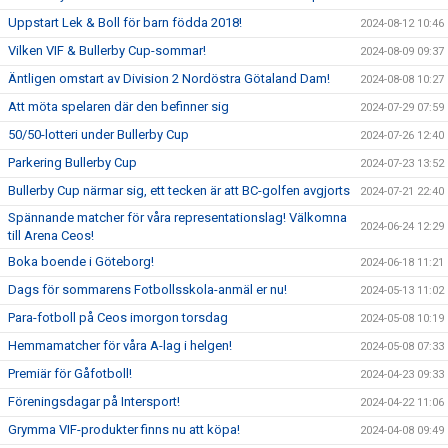
Uppstart Lek & Boll för barn födda 2018!
2024-08-12 10:46
Vilken VIF & Bullerby Cup-sommar!
2024-08-09 09:37
Äntligen omstart av Division 2 Nordöstra Götaland Dam!
2024-08-08 10:27
Att möta spelaren där den befinner sig
2024-07-29 07:59
50/50-lotteri under Bullerby Cup
2024-07-26 12:40
Parkering Bullerby Cup
2024-07-23 13:52
Bullerby Cup närmar sig, ett tecken är att BC-golfen avgjorts
2024-07-21 22:40
Spännande matcher för våra representationslag! Välkomna
2024-06-24 12:29
till Arena Ceos!
Boka boende i Göteborg!
2024-06-18 11:21
Dags för sommarens Fotbollsskola-anmäl er nu!
2024-05-13 11:02
Para-fotboll på Ceos imorgon torsdag
2024-05-08 10:19
Hemmamatcher för våra A-lag i helgen!
2024-05-08 07:33
Premiär för Gåfotboll!
2024-04-23 09:33
Föreningsdagar på Intersport!
2024-04-22 11:06
Grymma VIF-produkter finns nu att köpa!
2024-04-08 09:49