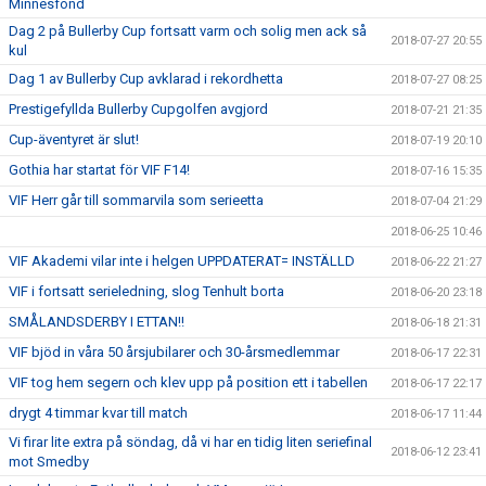
Minnesfond
Dag 2 på Bullerby Cup fortsatt varm och solig men ack så
2018-07-27 20:55
kul
Dag 1 av Bullerby Cup avklarad i rekordhetta
2018-07-27 08:25
Prestigefyllda Bullerby Cupgolfen avgjord
2018-07-21 21:35
Cup-äventyret är slut!
2018-07-19 20:10
Gothia har startat för VIF F14!
2018-07-16 15:35
VIF Herr går till sommarvila som serieetta
2018-07-04 21:29
2018-06-25 10:46
VIF Akademi vilar inte i helgen UPPDATERAT= INSTÄLLD
2018-06-22 21:27
VIF i fortsatt serieledning, slog Tenhult borta
2018-06-20 23:18
SMÅLANDSDERBY I ETTAN!!
2018-06-18 21:31
VIF bjöd in våra 50 årsjubilarer och 30-årsmedlemmar
2018-06-17 22:31
VIF tog hem segern och klev upp på position ett i tabellen
2018-06-17 22:17
drygt 4 timmar kvar till match
2018-06-17 11:44
Vi firar lite extra på söndag, då vi har en tidig liten seriefinal
2018-06-12 23:41
mot Smedby