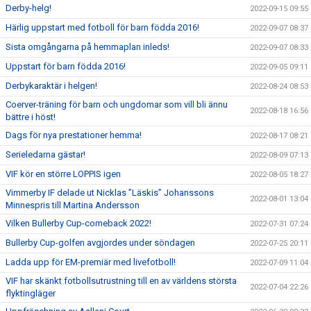
Derby-helg!
2022-09-15 09:55
Härlig uppstart med fotboll för barn födda 2016!
2022-09-07 08:37
Sista omgångarna på hemmaplan inleds!
2022-09-07 08:33
Uppstart för barn födda 2016!
2022-09-05 09:11
Derbykaraktär i helgen!
2022-08-24 08:53
Coerver-träning för barn och ungdomar som vill bli ännu
2022-08-18 16:56
bättre i höst!
Dags för nya prestationer hemma!
2022-08-17 08:21
Serieledarna gästar!
2022-08-09 07:13
VIF kör en större LOPPIS igen
2022-08-05 18:27
Vimmerby IF delade ut Nicklas ”Läskis” Johanssons
2022-08-01 13:04
Minnespris till Martina Andersson
Vilken Bullerby Cup-comeback 2022!
2022-07-31 07:24
Bullerby Cup-golfen avgjordes under söndagen
2022-07-25 20:11
Ladda upp för EM-premiär med livefotboll!
2022-07-09 11:04
VIF har skänkt fotbollsutrustning till en av världens största
2022-07-04 22:26
flyktingläger