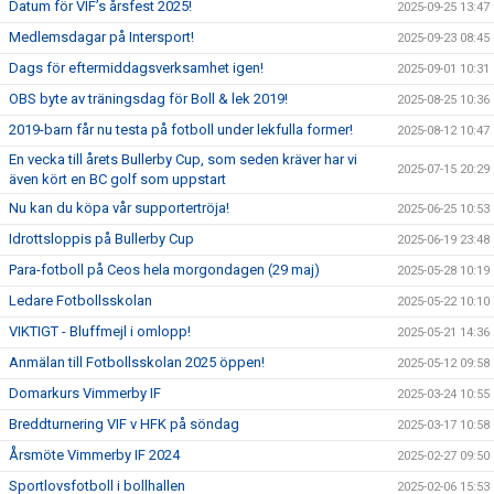
Datum för VIF’s årsfest 2025!
2025-09-25 13:47
Medlemsdagar på Intersport!
2025-09-23 08:45
Dags för eftermiddagsverksamhet igen!
2025-09-01 10:31
OBS byte av träningsdag för Boll & lek 2019!
2025-08-25 10:36
2019-barn får nu testa på fotboll under lekfulla former!
2025-08-12 10:47
En vecka till årets Bullerby Cup, som seden kräver har vi
2025-07-15 20:29
även kört en BC golf som uppstart
Nu kan du köpa vår supportertröja!
2025-06-25 10:53
Idrottsloppis på Bullerby Cup
2025-06-19 23:48
Para-fotboll på Ceos hela morgondagen (29 maj)
2025-05-28 10:19
Ledare Fotbollsskolan
2025-05-22 10:10
VIKTIGT - Bluffmejl i omlopp!
2025-05-21 14:36
Anmälan till Fotbollsskolan 2025 öppen!
2025-05-12 09:58
Domarkurs Vimmerby IF
2025-03-24 10:55
Breddturnering VIF v HFK på söndag
2025-03-17 10:58
Årsmöte Vimmerby IF 2024
2025-02-27 09:50
Sportlovsfotboll i bollhallen
2025-02-06 15:53