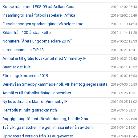
Kosse tränar med F08-09 på Asllani Court
2019-12-02 08:43
Insamling till små fotbollsspelare i Afrika
2019-12-02 08:40
Futsalsäsongen sparkar igång två helger i rad
2019-11-19 14:23
Bilder från 100-årsbanketten
2019-11-14 11:28
Nominera "Årets ungdomsledare 2019"
2019-10-22 12:33
Intresseanmälan F/P 13
2019-10-21 15:41
Anmäl er till gratis lovaktivitet med Vimmerby IF
2019-10-21 09:42
Snart är det fullt!
2019-10-11 16:32
Föreningskonferens 2019
2019-10-07 16:53
Serietvåan Smedby kammade noll, VIF herr tog seger i sista
2019-09-30 06:53
Anmäl er till fotbollsträning i november
2019-09-26 10:31
Ny huvudtränare klar för Vimmerby IF
2019-09-25 11:02
Herrförlust i viktig streckmatch
2019-09-15 21:51
Ruggigt tung förlust för vårt damlag, blir div 2 nu
2019-09-15 21:38
Två viktiga matcher i helgen, missa inte nån av dem
2019-09-12 19:01
Uppdaterad version från 31 aug-eventet
2019-09-09 13:45