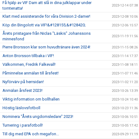
Få hjälp av VIF Dam att slå in dina julklappar under
2023-12-14 07:38
tomtenatta!
Klart med assisterande för våra Division 2-damer!
2023-12-08 10:06
Köp din Bingolott via VIF!&#128155;&#128420;
2023-12-06 15:57
Årets pristagare från Niclas "Läskis" Johanssons
2023-11-19 11:56
minnesfond
Pierre Brorsson klar som huvudtränare även 2024!
2023-11-15 08:26
Anton Brorsson tillbaka i VIF!
2023-11-14 17:37
Välkommen, Fredrik Falkevall!
2023-11-08 18:11
Påminnelse anmälan till årsfest!
2023-11-07 11:46
Nyförvärv på herrsidan!
2023-11-02 11:20
Anmälan årsfest 2023!
2023-10-26 13:39
Viktig information om bollhallen
2023-10-24 10:40
Höstig läslovsfotboll
2023-10-23 11:36
Nominera "Årets ungdomsledare" 2023!
2023-10-06 10:51
Turnering i parafotboll!
2023-10-05 17:42
Till dig med EPA och megafon...
2023-09-29 11:19