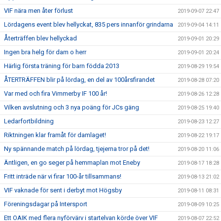
VIF nära men åter förlust
2019-09-07 22:47
Lördagens event blev hellyckat, 835 pers innanför grindarna
2019-09-04 14:11
Återträffen blev hellyckad
2019-09-01 20:29
Ingen bra helg för dam o herr
2019-09-01 20:24
Härlig första träning för barn födda 2013
2019-08-29 19:54
ÅTERTRÄFFEN blir på lördag, en del av 100årsfirandet
2019-08-28 07:20
Var med och fira Vimmerby IF 100 år!
2019-08-26 12:28
Vilken avslutning och 3 nya poäng för JCs gäng
2019-08-25 19:40
Ledarfortbildning
2019-08-23 12:27
Riktningen klar framåt för damlaget!
2019-08-22 19:17
Ny spännande match på lördag, tjejerna tror på det!
2019-08-20 11:06
Äntligen, en go seger på hemmaplan mot Eneby
2019-08-17 18:28
Fritt inträde när vi firar 100-år tillsammans!
2019-08-13 21:02
VIF vaknade för sent i derbyt mot Högsby
2019-08-11 08:31
Föreningsdagar på Intersport
2019-08-09 10:25
Ett OAIK med flera nyförvärv i startelvan körde över VIF
2019-08-07 22:52