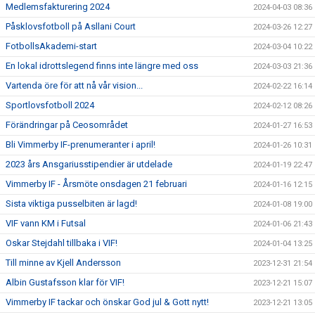
Medlemsfakturering 2024
2024-04-03 08:36
Påsklovsfotboll på Asllani Court
2024-03-26 12:27
FotbollsAkademi-start
2024-03-04 10:22
En lokal idrottslegend finns inte längre med oss
2024-03-03 21:36
Vartenda öre för att nå vår vision...
2024-02-22 16:14
Sportlovsfotboll 2024
2024-02-12 08:26
Förändringar på Ceosområdet
2024-01-27 16:53
Bli Vimmerby IF-prenumeranter i april!
2024-01-26 10:31
2023 års Ansgariusstipendier är utdelade
2024-01-19 22:47
Vimmerby IF - Årsmöte onsdagen 21 februari
2024-01-16 12:15
Sista viktiga pusselbiten är lagd!
2024-01-08 19:00
VIF vann KM i Futsal
2024-01-06 21:43
Oskar Stejdahl tillbaka i VIF!
2024-01-04 13:25
Till minne av Kjell Andersson
2023-12-31 21:54
Albin Gustafsson klar för VIF!
2023-12-21 15:07
Vimmerby IF tackar och önskar God jul & Gott nytt!
2023-12-21 13:05