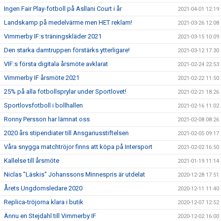
Ingen Fair Play-fotboll på Asllani Court i år
2021-04-01 12:19
Landskamp på medelvärme men HET reklam!
2021-03-26 12:08
Vimmerby IF:s träningskläder 2021
2021-03-15 10:09
Den starka damtruppen förstärks ytterligare!
2021-03-12 17:30
VIF:s första digitala årsmöte avklarat
2021-02-24 22:53
Vimmerby IF årsmöte 2021
2021-02-22 11:50
25% på alla fotbollsprylar under Sportlovet!
2021-02-21 18:26
Sportlovsfotboll i bollhallen
2021-02-16 11:02
Ronny Persson har lämnat oss
2021-02-08 08:26
2020 års stipendiater till Ansgariusstiftelsen
2021-02-05 09:17
Våra snygga matchtröjor finns att köpa på Intersport
2021-02-02 16:50
Kallelse till årsmöte
2021-01-19 11:14
Niclas "Läskis" Johanssons Minnespris är utdelat
2020-12-28 17:51
Årets Ungdomsledare 2020
2020-12-11 11:40
Replica-tröjorna klara i butik
2020-12-07 12:52
Ännu en Stejdahl till Vimmerby IF
2020-12-02 16:00