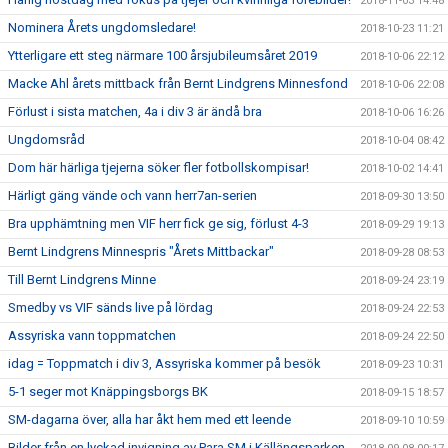
2018-11-03 14:48
Nominera Årets ungdomsledare!
2018-10-23 11:21
Ytterligare ett steg närmare 100 årsjubileumsåret 2019
2018-10-06 22:12
Macke Ahl årets mittback från Bernt Lindgrens Minnesfond
2018-10-06 22:08
Förlust i sista matchen, 4a i div 3 är ändå bra
2018-10-06 16:26
Ungdomsråd
2018-10-04 08:42
Dom här härliga tjejerna söker fler fotbollskompisar!
2018-10-02 14:41
Härligt gäng vände och vann herr7an-serien
2018-09-30 13:50
Bra upphämtning men VIF herr fick ge sig, förlust 4-3
2018-09-29 19:13
Bernt Lindgrens Minnespris "Årets Mittbackar"
2018-09-28 08:53
Till Bernt Lindgrens Minne
2018-09-24 23:19
Smedby vs VIF sänds live på lördag
2018-09-24 22:53
Assyriska vann toppmatchen
2018-09-24 22:50
idag = Toppmatch i div 3, Assyriska kommer på besök
2018-09-23 10:31
5-1 seger mot Knäppingsborgs BK
2018-09-15 18:57
SM-dagarna över, alla har åkt hem med ett leende
2018-09-10 10:59
Bilder från en lyckad invigning av Para SM i Källängsparken