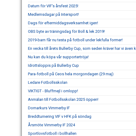
Datum för VIF’s årsfest 2025!
Medlemsdagar på Intersport!
Dags för eftermiddagsverksamhet igen!
OBS byte av träningsdag för Boll & lek 2019!
2019-barn får nu testa på fotboll under lekfulla former!
En vecka till årets Bullerby Cup, som seden kräver har vi även
Nu kan du köpa vår supportertröja!
Idrottsloppis på Bullerby Cup
Para-fotboll på Ceos hela morgondagen (29 maj)
Ledare Fotbollsskolan
VIKTIGT - Bluffmejl i omlopp!
Anmälan till Fotbollsskolan 2025 öppen!
Domarkurs Vimmerby IF
Breddturnering VIF v HFK på söndag
Årsmöte Vimmerby IF 2024
Sportlovsfotboll i bollhallen