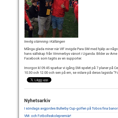
trevlig stämning i Källängen
Många glada miner när VIF invigde Para SM med hjälp av någr
hans sällskap från Vimmerbys vänort i Uganda. Bilder av Arne 
Facebook som tagits av en supporter.
Imorgon kl 09.45 sparkar vi igång SM-spelet på 7 planer på Ce
10.30 och 12.00 och sen på em, se vidare på deras lagsida "Fot
Nyhetsarkiv
I söndags avgjordes Bullerby Cup-golfen på Tobos fina banor
VM- och Fotbollsskolepremiär!