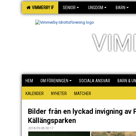
VIMMERBY IF
SENIOR
UNGDOM
BARN
VIM
HEM
OM FÖRENINGEN
SOCIALA ANSVAR
BARN & U
KALENDER
NYHETER
MATCHER
Bilder från en lyckad invigning av 
Källängsparken
2018-09-08 00:17