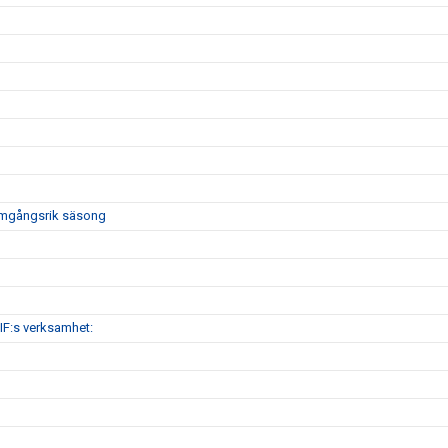
framgångsrik säsong
IF:s verksamhet: