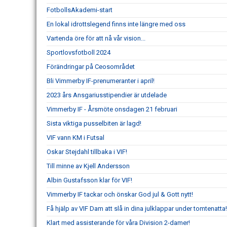
FotbollsAkademi-start
En lokal idrottslegend finns inte längre med oss
Vartenda öre för att nå vår vision...
Sportlovsfotboll 2024
Förändringar på Ceosområdet
Bli Vimmerby IF-prenumeranter i april!
2023 års Ansgariusstipendier är utdelade
Vimmerby IF - Årsmöte onsdagen 21 februari
Sista viktiga pusselbiten är lagd!
VIF vann KM i Futsal
Oskar Stejdahl tillbaka i VIF!
Till minne av Kjell Andersson
Albin Gustafsson klar för VIF!
Vimmerby IF tackar och önskar God jul & Gott nytt!
Få hjälp av VIF Dam att slå in dina julklappar under tomtenatta!
Klart med assisterande för våra Division 2-damer!