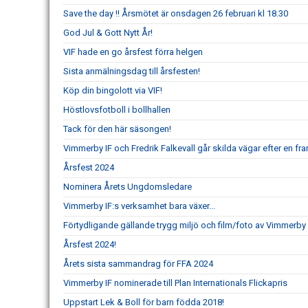
Save the day !! Årsmötet är onsdagen 26 februari kl 18.30
God Jul & Gott Nytt År!
VIF hade en go årsfest förra helgen
Sista anmälningsdag till årsfesten!
Köp din bingolott via VIF!
Höstlovsfotboll i bollhallen
Tack för den här säsongen!
Vimmerby IF och Fredrik Falkevall går skilda vägar efter en 
Årsfest 2024
Nominera Årets Ungdomsledare
Vimmerby IF:s verksamhet bara växer...
Förtydligande gällande trygg miljö och film/foto av Vimmerby 
Årsfest 2024!
Årets sista sammandrag för FFA 2024
Vimmerby IF nominerade till Plan Internationals Flickapris
Uppstart Lek & Boll för barn födda 2018!