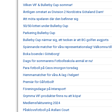
Vilken VIF & Bullerby Cup-sommar!
Äntligen omstart av Division 2 Nordöstra Götaland Dam!
Att möta spelaren där den befinner sig
50/50-lotteri under Bullerby Cup
Parkering Bullerby Cup
Bullerby Cup närmar sig, ett tecken är att BC-golfen avgjorts
Spännande matcher för våra representationslag! Välkomna til
Boka boende i Göteborg!
Dags för sommarens Fotbollsskola-anmäl er nu!
Para-fotboll på Ceos imorgon torsdag
Hemmamatcher för våra A-lag i helgen!
Premiär för Gåfotboll!
Föreningsdagar på Intersport!
Grymma VIF-produkter finns nu att köpa!
Medlemsfakturering 2024
Påsklovsfotboll på Asllani Court