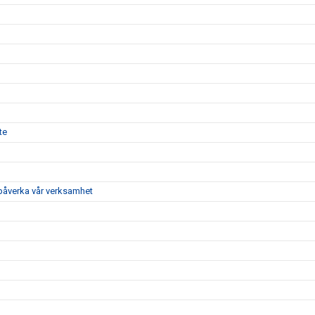
te
 påverka vår verksamhet