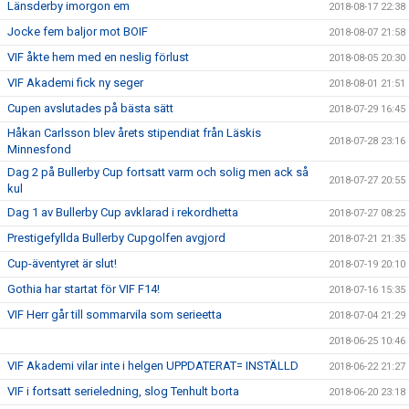
Länsderby imorgon em
2018-08-17 22:38
Jocke fem baljor mot BOIF
2018-08-07 21:58
VIF åkte hem med en neslig förlust
2018-08-05 20:30
VIF Akademi fick ny seger
2018-08-01 21:51
Cupen avslutades på bästa sätt
2018-07-29 16:45
Håkan Carlsson blev årets stipendiat från Läskis
2018-07-28 23:16
Minnesfond
Dag 2 på Bullerby Cup fortsatt varm och solig men ack så
2018-07-27 20:55
kul
Dag 1 av Bullerby Cup avklarad i rekordhetta
2018-07-27 08:25
Prestigefyllda Bullerby Cupgolfen avgjord
2018-07-21 21:35
Cup-äventyret är slut!
2018-07-19 20:10
Gothia har startat för VIF F14!
2018-07-16 15:35
VIF Herr går till sommarvila som serieetta
2018-07-04 21:29
2018-06-25 10:46
VIF Akademi vilar inte i helgen UPPDATERAT= INSTÄLLD
2018-06-22 21:27
VIF i fortsatt serieledning, slog Tenhult borta
2018-06-20 23:18