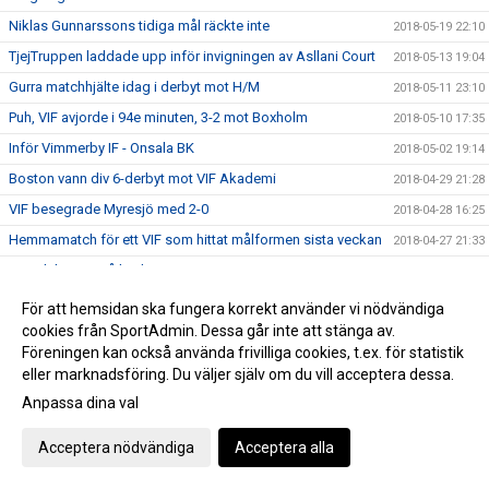
Niklas Gunnarssons tidiga mål räckte inte
2018-05-19 22:10
TjejTruppen laddade upp inför invigningen av Asllani Court
2018-05-13 19:04
Gurra matchhjälte idag i derbyt mot H/M
2018-05-11 23:10
Puh, VIF avjorde i 94e minuten, 3-2 mot Boxholm
2018-05-10 17:35
Inför Vimmerby IF - Onsala BK
2018-05-02 19:14
Boston vann div 6-derbyt mot VIF Akademi
2018-04-29 21:28
VIF besegrade Myresjö med 2-0
2018-04-28 16:25
Hemmamatch för ett VIF som hittat målformen sista veckan
2018-04-27 21:33
Bergdalens IK på lördag!
2018-04-27 20:57
Öppettider på kansliet Valborg och 1:a maj
2018-04-26 14:47
För att hemsidan ska fungera korrekt använder vi nödvändiga
cookies från SportAdmin. Dessa går inte att stänga av.
Historisk seger för Akademilaget
2018-04-22 22:23
Föreningen kan också använda frivilliga cookies, t.ex. för statistik
Herr vände ett 1-0 underläge till storseger 1-6
2018-04-21 19:53
eller marknadsföring. Du väljer själv om du vill acceptera dessa.
Dam tappade greppet i 2a och fick en försmädlig
Anpassa dina val
2018-04-21 19:50
uddamålförlust
Landslagets Fotbollsskola 2018
2018-04-19 15:35
Acceptera nödvändiga
Acceptera alla
Dam C gjorde ett rappt intryck ikväll
2018-04-18 23:26