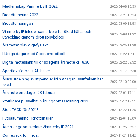
Medlemskap Vimmerby IF 2022
2022-04-08 10:33
Breddturnering 2022
2022-03-21 10:23
Breddturneringen
2022-03-09 15:53
Vimmerby IF inleder samarbete för ökad hälsa och
2022-03-08 11:22
utveckling genom idrottspsykologi
Årsmötet blev digi-fysiskt
2022-02-25 11:28
Härliga dagar med Sportlovsfotboll
2022-02-22 13:44
Digital möteslänk till onsdagens årsmöte kl 18.30
2022-02-22 09:32
Sportlovsfotboll i AL-hallen
2022-02-17 08:30
Årets utdelning av stipendier från Ansgariusstiftelsen har
2022-02-10 09:00
skett
Årsmöte onsdagen 23 februari
2022-02-01 17:11
Ytterligare pusselbit i vår ungdomssatsning 2022
2022-01-12 12:11
Stort TACK för 2021!
2021-12-22 11:25
Futsalturnering i Idrottshallen
2021-12-04 18:09
Årets Ungdomsledare Vimmerby IF 2021
2021-11-25 08:57
Comeback för Frida!
2021-11-21 19:42