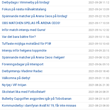
Derbydags i Vimmerby på lördag!
2021-09-28 11:12
Fokus på nästa målvaktstalang
2021-09-24 13:09
Spännande matcher på Arena Ceos på lördag!
2021-09-22 10:29
OBS MATCHEN SPELAS PÅ ARENA CEOS!
2021-09-17 10:59
Inför match-intervju med Gurra!
2021-09-16 12:32
Var det bara bättre förr?
2021-09-10 11:56
Tuffaste möjliga motstånd för P18!
2021-09-10 10:43
Intervju inför helgens toppmöte
2021-09-09 20:15
Spännande matcher på Arena Ceos i helgen!
2021-09-08 10:23
Föreningsdagar på Intersport
2021-09-06 09:10
Derbyintervju Vladimir Radac
2021-09-03 18:40
Välkomna på derby!
2021-09-01 11:05
Ny tjej i VIF-tröjan
2021-08-26 21:30
Skolstart lika med Fotbollstart!
2021-08-24 08:31
Bullerby Cupgolfen avgjordes igår på Tobobanan
2021-08-23 16:07
Kommunderby i damfyran ikväll kl 19, får inte missas
2021-08-23 08:00