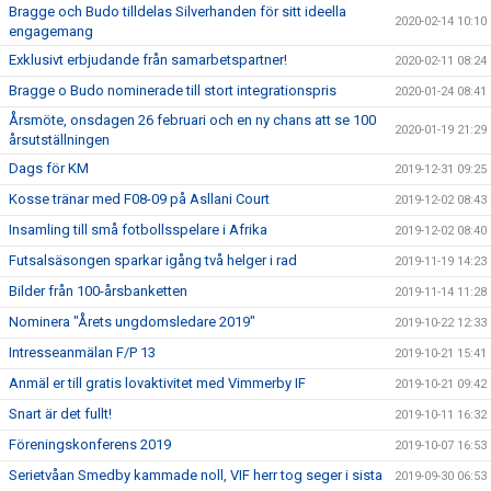
Bragge och Budo tilldelas Silverhanden för sitt ideella
2020-02-14 10:10
engagemang
Exklusivt erbjudande från samarbetspartner!
2020-02-11 08:24
Bragge o Budo nominerade till stort integrationspris
2020-01-24 08:41
Årsmöte, onsdagen 26 februari och en ny chans att se 100
2020-01-19 21:29
årsutställningen
Dags för KM
2019-12-31 09:25
Kosse tränar med F08-09 på Asllani Court
2019-12-02 08:43
Insamling till små fotbollsspelare i Afrika
2019-12-02 08:40
Futsalsäsongen sparkar igång två helger i rad
2019-11-19 14:23
Bilder från 100-årsbanketten
2019-11-14 11:28
Nominera "Årets ungdomsledare 2019"
2019-10-22 12:33
Intresseanmälan F/P 13
2019-10-21 15:41
Anmäl er till gratis lovaktivitet med Vimmerby IF
2019-10-21 09:42
Snart är det fullt!
2019-10-11 16:32
Föreningskonferens 2019
2019-10-07 16:53
Serietvåan Smedby kammade noll, VIF herr tog seger i sista
2019-09-30 06:53