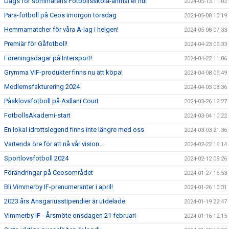
Dags för sommarens Fotbollsskola-anmäl er nu!
2024-05-13 11:02
Para-fotboll på Ceos imorgon torsdag
2024-05-08 10:19
Hemmamatcher för våra A-lag i helgen!
2024-05-08 07:33
Premiär för Gåfotboll!
2024-04-23 09:33
Föreningsdagar på Intersport!
2024-04-22 11:06
Grymma VIF-produkter finns nu att köpa!
2024-04-08 09:49
Medlemsfakturering 2024
2024-04-03 08:36
Påsklovsfotboll på Asllani Court
2024-03-26 12:27
FotbollsAkademi-start
2024-03-04 10:22
En lokal idrottslegend finns inte längre med oss
2024-03-03 21:36
Vartenda öre för att nå vår vision...
2024-02-22 16:14
Sportlovsfotboll 2024
2024-02-12 08:26
Förändringar på Ceosområdet
2024-01-27 16:53
Bli Vimmerby IF-prenumeranter i april!
2024-01-26 10:31
2023 års Ansgariusstipendier är utdelade
2024-01-19 22:47
Vimmerby IF - Årsmöte onsdagen 21 februari
2024-01-16 12:15