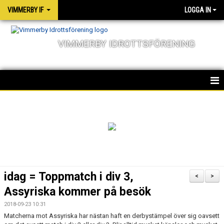
VIMMERBY IF
LOGGA IN
VIMMERBY IDROTTSFÖRENING
HEM
KALENDER
NYHETER
MATCHER
idag = Toppmatch i div 3,
<
>
OM FÖRENINGEN
Assyriska kommer på besök
2018-09-23 10:31
SOCIALA ANSVAR
Matcherna mot Assyriska har nästan haft en derbystämpel över sig oavsett