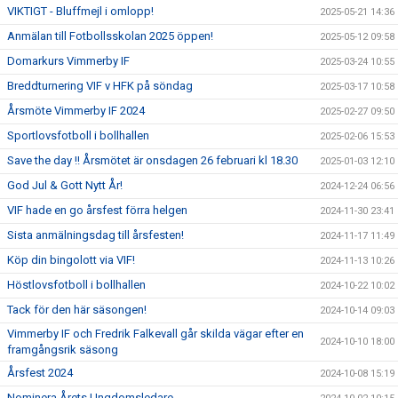
VIKTIGT - Bluffmejl i omlopp!
2025-05-21 14:36
Anmälan till Fotbollsskolan 2025 öppen!
2025-05-12 09:58
Domarkurs Vimmerby IF
2025-03-24 10:55
Breddturnering VIF v HFK på söndag
2025-03-17 10:58
Årsmöte Vimmerby IF 2024
2025-02-27 09:50
Sportlovsfotboll i bollhallen
2025-02-06 15:53
Save the day !! Årsmötet är onsdagen 26 februari kl 18.30
2025-01-03 12:10
God Jul & Gott Nytt År!
2024-12-24 06:56
VIF hade en go årsfest förra helgen
2024-11-30 23:41
Sista anmälningsdag till årsfesten!
2024-11-17 11:49
Köp din bingolott via VIF!
2024-11-13 10:26
Höstlovsfotboll i bollhallen
2024-10-22 10:02
Tack för den här säsongen!
2024-10-14 09:03
Vimmerby IF och Fredrik Falkevall går skilda vägar efter en
2024-10-10 18:00
framgångsrik säsong
Årsfest 2024
2024-10-08 15:19
Nominera Årets Ungdomsledare