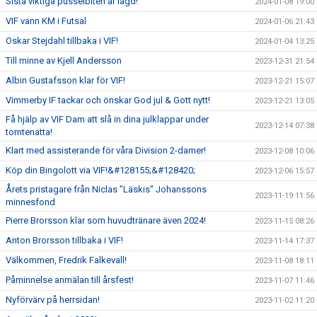
Sista viktiga pusselbiten är lagd!
2024-01-08 19:00
VIF vann KM i Futsal
2024-01-06 21:43
Oskar Stejdahl tillbaka i VIF!
2024-01-04 13:25
Till minne av Kjell Andersson
2023-12-31 21:54
Albin Gustafsson klar för VIF!
2023-12-21 15:07
Vimmerby IF tackar och önskar God jul & Gott nytt!
2023-12-21 13:05
Få hjälp av VIF Dam att slå in dina julklappar under
2023-12-14 07:38
tomtenatta!
Klart med assisterande för våra Division 2-damer!
2023-12-08 10:06
Köp din Bingolott via VIF!&#128155;&#128420;
2023-12-06 15:57
Årets pristagare från Niclas "Läskis" Johanssons
2023-11-19 11:56
minnesfond
Pierre Brorsson klar som huvudtränare även 2024!
2023-11-15 08:26
Anton Brorsson tillbaka i VIF!
2023-11-14 17:37
Välkommen, Fredrik Falkevall!
2023-11-08 18:11
Påminnelse anmälan till årsfest!
2023-11-07 11:46
Nyförvärv på herrsidan!
2023-11-02 11:20