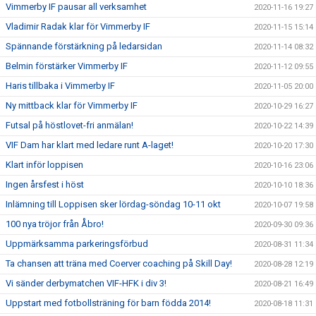
Vimmerby IF pausar all verksamhet
2020-11-16 19:27
Vladimir Radak klar för Vimmerby IF
2020-11-15 15:14
Spännande förstärkning på ledarsidan
2020-11-14 08:32
Belmin förstärker Vimmerby IF
2020-11-12 09:55
Haris tillbaka i Vimmerby IF
2020-11-05 20:00
Ny mittback klar för Vimmerby IF
2020-10-29 16:27
Futsal på höstlovet-fri anmälan!
2020-10-22 14:39
VIF Dam har klart med ledare runt A-laget!
2020-10-20 17:30
Klart inför loppisen
2020-10-16 23:06
Ingen årsfest i höst
2020-10-10 18:36
Inlämning till Loppisen sker lördag-söndag 10-11 okt
2020-10-07 19:58
100 nya tröjor från Åbro!
2020-09-30 09:36
Uppmärksamma parkeringsförbud
2020-08-31 11:34
Ta chansen att träna med Coerver coaching på Skill Day!
2020-08-28 12:19
Vi sänder derbymatchen VIF-HFK i div 3!
2020-08-21 16:49
Uppstart med fotbollsträning för barn födda 2014!
2020-08-18 11:31