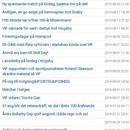
Ny spännande match på lördag, tjejerna tror på det!
2019-08-20 11:06
Äntligen, en go seger på hemmaplan mot Eneby
2019-08-17 18:28
Fritt inträde när vi firar 100-år tillsammans!
2019-08-13 21:02
VIF vaknade för sent i derbyt mot Högsby
2019-08-11 08:31
Föreningsdagar på Intersport
2019-08-09 10:25
Ett OAIK med flera nyförvärv i startelvan körde över VIF
2019-08-07 22:52
Anmäl era barn till Skill Day!
2019-08-07 11:26
Länsderby på lördag i Högsby
2019-08-06 09:46
VIF-supportern och sportjournalisten Roland Claesson
2019-08-03 22:51
skänkte material till VIF
På väg till invigning&#128155;&#128420;
2019-08-02 18:56
Matcher i helgen
2019-08-01 11:19
VIF vidare i Toyota Cup
2019-08-01 08:35
31 aug blir det veteranträff, en del i årets 100-årsfirande
2019-07-22 00:17
Årets Bullerby Cup-golf avgjord i både regn och sol
2019-07-21 23:51
2019-06-24 10:54