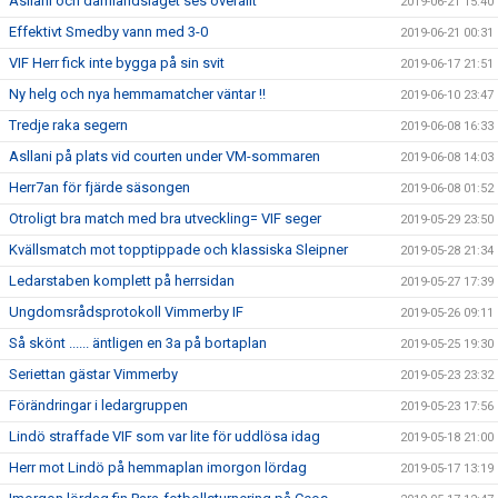
Asllani och damlandslaget ses överallt
2019-06-21 15:40
Effektivt Smedby vann med 3-0
2019-06-21 00:31
VIF Herr fick inte bygga på sin svit
2019-06-17 21:51
Ny helg och nya hemmamatcher väntar !!
2019-06-10 23:47
Tredje raka segern
2019-06-08 16:33
Asllani på plats vid courten under VM-sommaren
2019-06-08 14:03
Herr7an för fjärde säsongen
2019-06-08 01:52
Otroligt bra match med bra utveckling= VIF seger
2019-05-29 23:50
Kvällsmatch mot topptippade och klassiska Sleipner
2019-05-28 21:34
Ledarstaben komplett på herrsidan
2019-05-27 17:39
Ungdomsrådsprotokoll Vimmerby IF
2019-05-26 09:11
Så skönt ...... äntligen en 3a på bortaplan
2019-05-25 19:30
Seriettan gästar Vimmerby
2019-05-23 23:32
Förändringar i ledargruppen
2019-05-23 17:56
Lindö straffade VIF som var lite för uddlösa idag
2019-05-18 21:00
Herr mot Lindö på hemmaplan imorgon lördag
2019-05-17 13:19