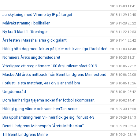
2018-12-03 11:41
Julskyltning med Vimmerby IF på torget
2018-11-29 10:45
Målvaktsträning i bollhallen
2018-11-28 20:22
Ny kraft klar till föreningen
2018-11-22 19:53
Årsfesten i Mässhallarna gick galant
2018-11-11 20:42
Härlig höstdag med fokus på tjejer och kvinnliga förebilder!
2018-11-03 14:48
Nominera Årets ungdomsledare!
2018-10-23 11:21
Ytterligare ett steg närmare 100 årsjubileumsåret 2019
2018-10-06 22:12
Macke Ahl årets mittback från Bernt Lindgrens Minnesfond
2018-10-06 22:08
Förlust i sista matchen, 4a i div 3 är ändå bra
2018-10-06 16:26
Ungdomsråd
2018-10-04 08:42
Dom här härliga tjejerna söker fler fotbollskompisar!
2018-10-02 14:41
Härligt gäng vände och vann herr7an-serien
2018-09-30 13:50
Bra upphämtning men VIF herr fick ge sig, förlust 4-3
2018-09-29 19:13
Bernt Lindgrens Minnespris "Årets Mittbackar"
2018-09-28 08:53
Till Bernt Lindgrens Minne
2018-09-24 23:19