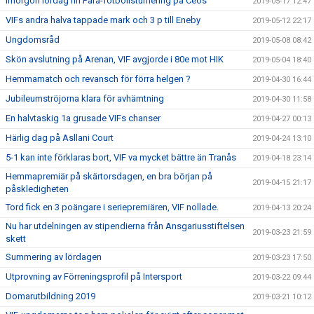
Imorgon lördag fin Para-fotbollsturnering på Ceos
2019-05-17 12:47
VIFs andra halva tappade mark och 3 p till Eneby
2019-05-12 22:17
Ungdomsråd
2019-05-08 08:42
Skön avslutning på Arenan, VIF avgjorde i 80e mot HIK
2019-05-04 18:40
Hemmamatch och revansch för förra helgen ?
2019-04-30 16:44
Jubileumströjorna klara för avhämtning
2019-04-30 11:58
En halvtaskig 1a grusade VIFs chanser
2019-04-27 00:13
Härlig dag på Asllani Court
2019-04-24 13:10
5-1 kan inte förklaras bort, VIF va mycket bättre än Tranås
2019-04-18 23:14
Hemmapremiär på skärtorsdagen, en bra början på
2019-04-15 21:17
påskledigheten
Tord fick en 3 poängare i seriepremiären, VIF nollade.
2019-04-13 20:24
Nu har utdelningen av stipendierna från Ansgariusstiftelsen
2019-03-23 21:59
skett
Summering av lördagen
2019-03-23 17:50
Utprovning av Förreningsprofil på Intersport
2019-03-22 09:44
Domarutbildning 2019
2019-03-21 10:12