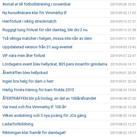
Anmäl er till fotbollsträning i november
2019-09-26 10:31
Ny huvudtränare klar för Vimmerby IF
2019-09-25 11:02
Herrförlust i viktig streckmatch
2019-09-15 21:51
Ruggigt tung förlust för vårt damlag, blir div 2 nu
2019-09-15 21:38
Två viktiga matcher i helgen, missa inte nån av dem
2019-09-12 19:01
Uppdaterad version från 31 aug-eventet
2019-09-09 13:45
VIF nära men åter förlust
2019-09-07 22:47
Lördagens event blev hellyckat, 835 pers innanför grindarna
2019-09-04 14:11
Återträffen blev hellyckad
2019-09-01 20:29
Ingen bra helg för dam o herr
2019-09-01 20:24
Härlig första träning för barn födda 2013
2019-08-29 19:54
ÅTERTRÄFFEN blir på lördag, en del av 100årsfirandet
2019-08-28 07:20
Var med och fira Vimmerby IF 100 år!
2019-08-26 12:28
Vilken avslutning och 3 nya poäng för JCs gäng
2019-08-25 19:40
Ledarfortbildning
2019-08-23 12:27
Riktningen klar framåt för damlaget!
2019-08-22 19:17