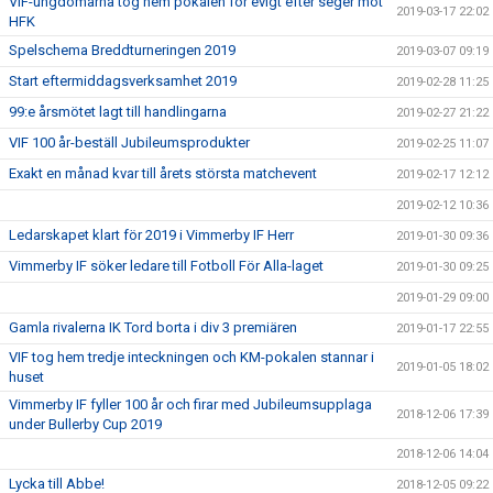
VIF-ungdomarna tog hem pokalen för evigt efter seger mot
2019-03-17 22:02
HFK
Spelschema Breddturneringen 2019
2019-03-07 09:19
Start eftermiddagsverksamhet 2019
2019-02-28 11:25
99:e årsmötet lagt till handlingarna
2019-02-27 21:22
VIF 100 år-beställ Jubileumsprodukter
2019-02-25 11:07
Exakt en månad kvar till årets största matchevent
2019-02-17 12:12
2019-02-12 10:36
Ledarskapet klart för 2019 i Vimmerby IF Herr
2019-01-30 09:36
Vimmerby IF söker ledare till Fotboll För Alla-laget
2019-01-30 09:25
2019-01-29 09:00
Gamla rivalerna IK Tord borta i div 3 premiären
2019-01-17 22:55
VIF tog hem tredje inteckningen och KM-pokalen stannar i
2019-01-05 18:02
huset
Vimmerby IF fyller 100 år och firar med Jubileumsupplaga
2018-12-06 17:39
under Bullerby Cup 2019
2018-12-06 14:04
Lycka till Abbe!
2018-12-05 09:22