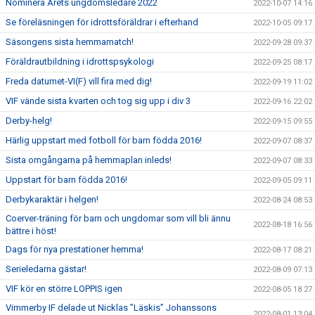
Nominera Årets ungdomsledare 2022
2022-10-07 14:16
Se föreläsningen för idrottsföräldrar i efterhand
2022-10-05 09:17
Säsongens sista hemmamatch!
2022-09-28 09:37
Föräldrautbildning i idrottspsykologi
2022-09-25 08:17
Freda datumet-VI(F) vill fira med dig!
2022-09-19 11:02
VIF vände sista kvarten och tog sig upp i div 3
2022-09-16 22:02
Derby-helg!
2022-09-15 09:55
Härlig uppstart med fotboll för barn födda 2016!
2022-09-07 08:37
Sista omgångarna på hemmaplan inleds!
2022-09-07 08:33
Uppstart för barn födda 2016!
2022-09-05 09:11
Derbykaraktär i helgen!
2022-08-24 08:53
Coerver-träning för barn och ungdomar som vill bli ännu
2022-08-18 16:56
bättre i höst!
Dags för nya prestationer hemma!
2022-08-17 08:21
Serieledarna gästar!
2022-08-09 07:13
VIF kör en större LOPPIS igen
2022-08-05 18:27
Vimmerby IF delade ut Nicklas ”Läskis” Johanssons
2022-08-01 13:04