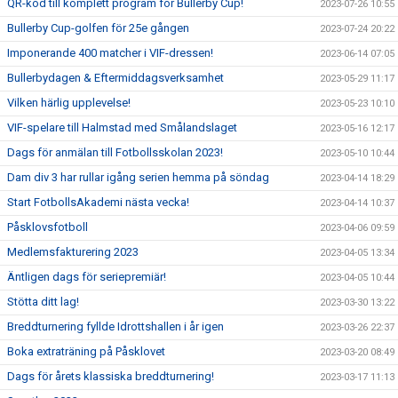
QR-kod till komplett program för Bullerby Cup!
2023-07-26 10:55
Bullerby Cup-golfen för 25e gången
2023-07-24 20:22
Imponerande 400 matcher i VIF-dressen!
2023-06-14 07:05
Bullerbydagen & Eftermiddagsverksamhet
2023-05-29 11:17
Vilken härlig upplevelse!
2023-05-23 10:10
VIF-spelare till Halmstad med Smålandslaget
2023-05-16 12:17
Dags för anmälan till Fotbollsskolan 2023!
2023-05-10 10:44
Dam div 3 har rullar igång serien hemma på söndag
2023-04-14 18:29
Start FotbollsAkademi nästa vecka!
2023-04-14 10:37
Påsklovsfotboll
2023-04-06 09:59
Medlemsfakturering 2023
2023-04-05 13:34
Äntligen dags för seriepremiär!
2023-04-05 10:44
Stötta ditt lag!
2023-03-30 13:22
Breddturnering fyllde Idrottshallen i år igen
2023-03-26 22:37
Boka extraträning på Påsklovet
2023-03-20 08:49
Dags för årets klassiska breddturnering!
2023-03-17 11:13