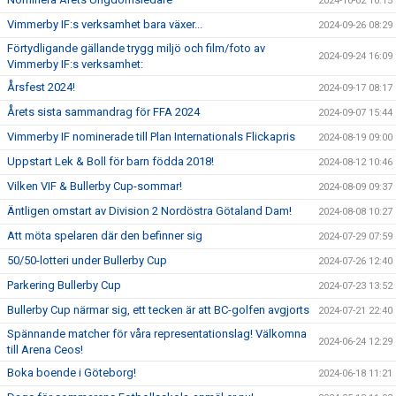
2024-10-02 10:15
Vimmerby IF:s verksamhet bara växer...
2024-09-26 08:29
Förtydligande gällande trygg miljö och film/foto av
2024-09-24 16:09
Vimmerby IF:s verksamhet:
Årsfest 2024!
2024-09-17 08:17
Årets sista sammandrag för FFA 2024
2024-09-07 15:44
Vimmerby IF nominerade till Plan Internationals Flickapris
2024-08-19 09:00
Uppstart Lek & Boll för barn födda 2018!
2024-08-12 10:46
Vilken VIF & Bullerby Cup-sommar!
2024-08-09 09:37
Äntligen omstart av Division 2 Nordöstra Götaland Dam!
2024-08-08 10:27
Att möta spelaren där den befinner sig
2024-07-29 07:59
50/50-lotteri under Bullerby Cup
2024-07-26 12:40
Parkering Bullerby Cup
2024-07-23 13:52
Bullerby Cup närmar sig, ett tecken är att BC-golfen avgjorts
2024-07-21 22:40
Spännande matcher för våra representationslag! Välkomna
2024-06-24 12:29
till Arena Ceos!
Boka boende i Göteborg!
2024-06-18 11:21