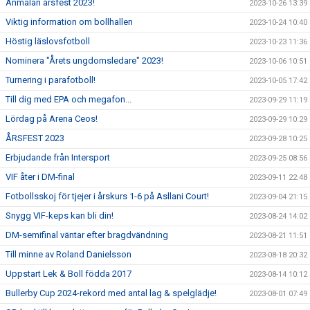
Anmälan årsfest 2023!
2023-10-26 13:39
Viktig information om bollhallen
2023-10-24 10:40
Höstig läslovsfotboll
2023-10-23 11:36
Nominera "Årets ungdomsledare" 2023!
2023-10-06 10:51
Turnering i parafotboll!
2023-10-05 17:42
Till dig med EPA och megafon...
2023-09-29 11:19
Lördag på Arena Ceos!
2023-09-29 10:29
ÅRSFEST 2023
2023-09-28 10:25
Erbjudande från Intersport
2023-09-25 08:56
VIF åter i DM-final
2023-09-11 22:48
Fotbollsskoj för tjejer i årskurs 1-6 på Asllani Court!
2023-09-04 21:15
Snygg VIF-keps kan bli din!
2023-08-24 14:02
DM-semifinal väntar efter bragdvändning
2023-08-21 11:51
Till minne av Roland Danielsson
2023-08-18 20:32
Uppstart Lek & Boll födda 2017
2023-08-14 10:12
Bullerby Cup 2024-rekord med antal lag & spelglädje!
2023-08-01 07:49