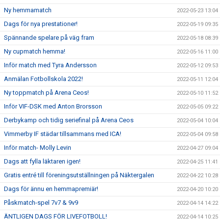
Ny hemmamatch
2022-05-23 13:04
Dags för nya prestationer!
2022-05-19 09:35
Spännande spelare på väg fram
2022-05-18 08:39
Ny cupmatch hemma!
2022-05-16 11:00
Inför match med Tyra Andersson
2022-05-12 09:53
Anmälan Fotbollskola 2022!
2022-05-11 12:04
Ny toppmatch på Arena Ceos!
2022-05-10 11:52
Inför VIF-DSK med Anton Brorsson
2022-05-05 09:22
Derbykamp och tidig seriefinal på Arena Ceos
2022-05-04 10:04
Vimmerby IF städar tillsammans med ICA!
2022-05-04 09:58
Inför match- Molly Levin
2022-04-27 09:04
Dags att fylla läktaren igen!
2022-04-25 11:41
Gratis entré till föreningsutställningen på Näktergalen
2022-04-22 10:28
Dags för ännu en hemmapremiär!
2022-04-20 10:20
Påskmatch-spel 7v7 & 9v9
2022-04-14 14:22
ÄNTLIGEN DAGS FÖR LIVEFOTBOLL!
2022-04-14 10:25