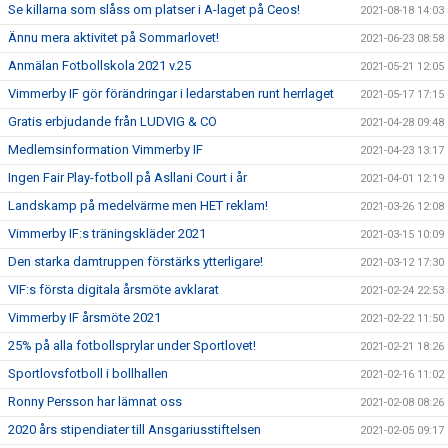
Se killarna som slåss om platser i A-laget på Ceos!
2021-08-18 14:03
Ännu mera aktivitet på Sommarlovet!
2021-06-23 08:58
Anmälan Fotbollskola 2021 v.25
2021-05-21 12:05
Vimmerby IF gör förändringar i ledarstaben runt herrlaget
2021-05-17 17:15
Gratis erbjudande från LUDVIG & CO
2021-04-28 09:48
Medlemsinformation Vimmerby IF
2021-04-23 13:17
Ingen Fair Play-fotboll på Asllani Court i år
2021-04-01 12:19
Landskamp på medelvärme men HET reklam!
2021-03-26 12:08
Vimmerby IF:s träningskläder 2021
2021-03-15 10:09
Den starka damtruppen förstärks ytterligare!
2021-03-12 17:30
VIF:s första digitala årsmöte avklarat
2021-02-24 22:53
Vimmerby IF årsmöte 2021
2021-02-22 11:50
25% på alla fotbollsprylar under Sportlovet!
2021-02-21 18:26
Sportlovsfotboll i bollhallen
2021-02-16 11:02
Ronny Persson har lämnat oss
2021-02-08 08:26
2020 års stipendiater till Ansgariusstiftelsen
2021-02-05 09:17