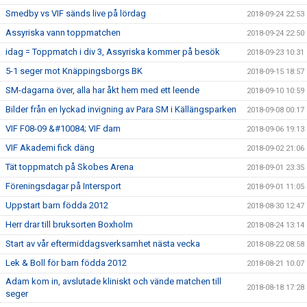
Smedby vs VIF sänds live på lördag
2018-09-24 22:53
Assyriska vann toppmatchen
2018-09-24 22:50
idag = Toppmatch i div 3, Assyriska kommer på besök
2018-09-23 10:31
5-1 seger mot Knäppingsborgs BK
2018-09-15 18:57
SM-dagarna över, alla har åkt hem med ett leende
2018-09-10 10:59
Bilder från en lyckad invigning av Para SM i Källängsparken
2018-09-08 00:17
VIF F08-09 &#10084; VIF dam
2018-09-06 19:13
VIF Akademi fick däng
2018-09-02 21:06
Tät toppmatch på Skobes Arena
2018-09-01 23:35
Föreningsdagar på Intersport
2018-09-01 11:05
Uppstart barn födda 2012
2018-08-30 12:47
Herr drar till bruksorten Boxholm
2018-08-24 13:14
Start av vår eftermiddagsverksamhet nästa vecka
2018-08-22 08:58
Lek & Boll för barn födda 2012
2018-08-21 10:07
Adam kom in, avslutade kliniskt och vände matchen till
2018-08-18 17:28
seger