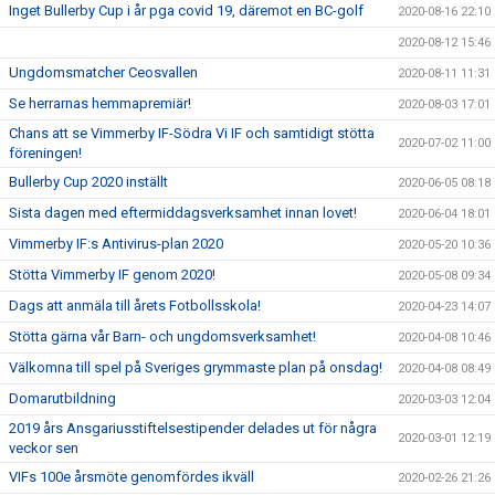
Inget Bullerby Cup i år pga covid 19, däremot en BC-golf
2020-08-16 22:10
2020-08-12 15:46
Ungdomsmatcher Ceosvallen
2020-08-11 11:31
Se herrarnas hemmapremiär!
2020-08-03 17:01
Chans att se Vimmerby IF-Södra Vi IF och samtidigt stötta
2020-07-02 11:00
föreningen!
Bullerby Cup 2020 inställt
2020-06-05 08:18
Sista dagen med eftermiddagsverksamhet innan lovet!
2020-06-04 18:01
Vimmerby IF:s Antivirus-plan 2020
2020-05-20 10:36
Stötta Vimmerby IF genom 2020!
2020-05-08 09:34
Dags att anmäla till årets Fotbollsskola!
2020-04-23 14:07
Stötta gärna vår Barn- och ungdomsverksamhet!
2020-04-08 10:46
Välkomna till spel på Sveriges grymmaste plan på onsdag!
2020-04-08 08:49
Domarutbildning
2020-03-03 12:04
2019 års Ansgariusstiftelsestipender delades ut för några
2020-03-01 12:19
veckor sen
VIFs 100e årsmöte genomfördes ikväll
2020-02-26 21:26