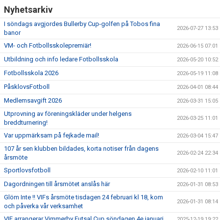
Nyhetsarkiv
I söndags avgjordes Bullerby Cup-golfen på Tobos fina
2026-07-27 13:53
banor
VM- och Fotbollsskolepremiär!
2026-06-15 07:01
Utbildning och info ledare Fotbollsskola
2026-05-20 10:52
Fotbollsskola 2026
2026-05-19 11:08
PåsklovsFotboll
2026-04-01 08:44
Medlemsavgift 2026
2026-03-31 15:05
Utprovning av föreningskläder under helgens
2026-03-25 11:01
breddturnering!
Var uppmärksam på fejkade mail!
2026-03-04 15:47
107 år sen klubben bildades, korta notiser från dagens
2026-02-24 22:34
årsmöte
Sportlovsfotboll
2026-02-10 11:01
Dagordningen till årsmötet anslås här
2026-01-31 08:53
Glöm Inte !! VIFs årsmöte tisdagen 24 februari kl 18, kom
2026-01-31 08:14
och påverka vår verksamhet
VIF arrangerar Vimmerby Futsal Cup söndagen 4e januari
2025-12-19 19:22