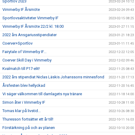
Sportlov 2023
2023-02-24 10:12
Vimmerby IF Årsmöte
2023-02-24 09:43
Sportlovsaktiviteter Vimmerby IF
2023-02-15 08:25
Vimmerby IF Årsmöte 22/2 kl. 18.00
2023-01-27 11:15
2022 års Ansgariusstipendiater
2023-01-21 18:23
Coerver+Sportlov
2023-01-11 11:45
Fairytale of Vimmerby IF...
2022-12-22 12:05
Coerver Skill Day i Vimmerby
2022-12-02 09:46
Kvalmatch till P17-elit!
2022-11-25 08:43
2022 års stipendiat Niclas Läskis Johanssons minnesfond
2022-11-20 17:13
Årsfesten blev hellyckad
2022-11-20 16:45
Vi säger välkommen till damlagets nya tränare
2022-11-18 14:00
Simon åter i Vimmerby IF
2022-10-28 11:00
Tomas klar på livstid...
2022-10-26 08:30
Thuresson fortsätter ett år till!
2022-10-11 16:03
Förstärkning på och av planen
2022-10-10 20:00