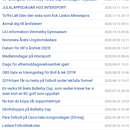
JULKLAPPSDAGAR HOS INTERSPORT!
2025-12-11 10:41
Toffe Lätt blev den sista som fick Läskis Minnespris
2025-11-16 20:13
Anmäl dig till årsfesten!
2025-10-15 09:51
LIU-information Vimmerby Gymnasium
2025-10-15 09:36
Nominera Årets Ungdomsledare
2025-09-30 10:11
Datum för VIF’s årsfest 2025!
2025-09-25 13:47
Medlemsdagar på Intersport!
2025-09-23 08:45
Dags för eftermiddagsverksamhet igen!
2025-09-01 10:31
OBS byte av träningsdag för Boll & lek 2019!
2025-08-25 10:36
2019-barn får nu testa på fotboll under lekfulla former!
2025-08-12 10:47
En vecka till årets Bullerby Cup, som seden kräver har vi
2025-07-15 20:29
även kört en BC golf som uppstart
Nu kan du köpa vår supportertröja!
2025-06-25 10:53
Idrottsloppis på Bullerby Cup
2025-06-19 23:48
Para-fotboll på Ceos hela morgondagen (29 maj)
2025-05-28 10:19
Ledare Fotbollsskolan
2025-05-22 10:10