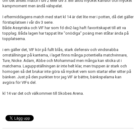
om det avsett match i div 2 eller div 3. Blir alltid mycket känslor och mycket
BARN & UNGDOMSVERKSAMHET
kampmoment men ändå välspelat.
I eftermiddagens match med start kl 14 är det lite mer i potten, då det gäller
STÖTTA VIF
förstaplatsen i vår div 3 serie.
Både Assyriska och VIF har som fd div2-lag haft favoritskapet till att va
KONTAKT / BOKNING
topplag. Båda lagen har tappat lite "onödiga" poäng men ståtar ända på
topplatserna.
i em gäller det, VIF kör på fullt blås, stark defensiv och vindsnabba
omställningar på kanterna, i laget finns många potentiella matchvinnare,
Ture, Nicke. Adam, Abbe och Mohammad men många kan sticka ut i
matcherna. Laguppställningen är inte helt klar, men truppen är stark och
homogen så det brukar inte göra så mycket vem som startar eller sitter på
bänken. Just på den punkten tror jag VIF är bättre, bänkspelarna kan
avgöra för VIFs del.
kl 14 var det och välkommen till Skobes Arena.