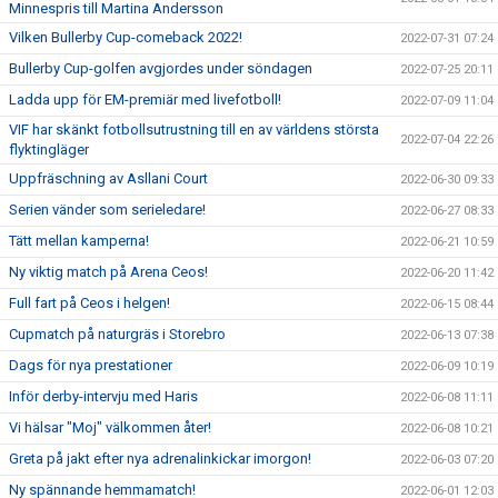
Minnespris till Martina Andersson
Vilken Bullerby Cup-comeback 2022!
2022-07-31 07:24
Bullerby Cup-golfen avgjordes under söndagen
2022-07-25 20:11
Ladda upp för EM-premiär med livefotboll!
2022-07-09 11:04
VIF har skänkt fotbollsutrustning till en av världens största
2022-07-04 22:26
flyktingläger
Uppfräschning av Asllani Court
2022-06-30 09:33
Serien vänder som serieledare!
2022-06-27 08:33
Tätt mellan kamperna!
2022-06-21 10:59
Ny viktig match på Arena Ceos!
2022-06-20 11:42
Full fart på Ceos i helgen!
2022-06-15 08:44
Cupmatch på naturgräs i Storebro
2022-06-13 07:38
Dags för nya prestationer
2022-06-09 10:19
Inför derby-intervju med Haris
2022-06-08 11:11
Vi hälsar "Moj" välkommen åter!
2022-06-08 10:21
Greta på jakt efter nya adrenalinkickar imorgon!
2022-06-03 07:20
Ny spännande hemmamatch!
2022-06-01 12:03