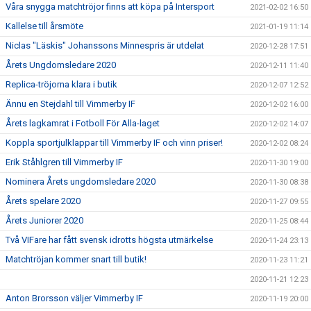
Våra snygga matchtröjor finns att köpa på Intersport
2021-02-02 16:50
Kallelse till årsmöte
2021-01-19 11:14
Niclas "Läskis" Johanssons Minnespris är utdelat
2020-12-28 17:51
Årets Ungdomsledare 2020
2020-12-11 11:40
Replica-tröjorna klara i butik
2020-12-07 12:52
Ännu en Stejdahl till Vimmerby IF
2020-12-02 16:00
Årets lagkamrat i Fotboll För Alla-laget
2020-12-02 14:07
Koppla sportjulklappar till Vimmerby IF och vinn priser!
2020-12-02 08:24
Erik Ståhlgren till Vimmerby IF
2020-11-30 19:00
Nominera Årets ungdomsledare 2020
2020-11-30 08:38
Årets spelare 2020
2020-11-27 09:55
Årets Juniorer 2020
2020-11-25 08:44
Två VIFare har fått svensk idrotts högsta utmärkelse
2020-11-24 23:13
Matchtröjan kommer snart till butik!
2020-11-23 11:21
2020-11-21 12:23
Anton Brorsson väljer Vimmerby IF
2020-11-19 20:00