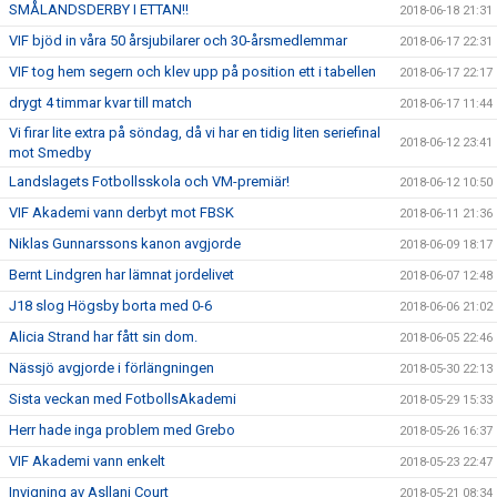
SMÅLANDSDERBY I ETTAN!!
2018-06-18 21:31
VIF bjöd in våra 50 årsjubilarer och 30-årsmedlemmar
2018-06-17 22:31
VIF tog hem segern och klev upp på position ett i tabellen
2018-06-17 22:17
drygt 4 timmar kvar till match
2018-06-17 11:44
Vi firar lite extra på söndag, då vi har en tidig liten seriefinal
2018-06-12 23:41
mot Smedby
Landslagets Fotbollsskola och VM-premiär!
2018-06-12 10:50
VIF Akademi vann derbyt mot FBSK
2018-06-11 21:36
Niklas Gunnarssons kanon avgjorde
2018-06-09 18:17
Bernt Lindgren har lämnat jordelivet
2018-06-07 12:48
J18 slog Högsby borta med 0-6
2018-06-06 21:02
Alicia Strand har fått sin dom.
2018-06-05 22:46
Nässjö avgjorde i förlängningen
2018-05-30 22:13
Sista veckan med FotbollsAkademi
2018-05-29 15:33
Herr hade inga problem med Grebo
2018-05-26 16:37
VIF Akademi vann enkelt
2018-05-23 22:47
Invigning av Asllani Court
2018-05-21 08:34