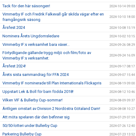
Tack för den här säsongen!
2024-10-14 09:03
Vimmerby IF och Fredrik Falkevall går skilda vägar efter en
2024-10-10 18:00
framgångsrik säsong
Årsfest 2024
2024-10-08 15:19
Nominera Årets Ungdomsledare
2024-10-02 10:15
Vimmerby IF:s verksamhet bara växer...
2024-09-26 08:29
Förtydligande gällande trygg miljö och film/foto av
2024-09-24 16:09
Vimmerby IF:s verksamhet:
Årsfest 2024!
2024-09-17 08:17
Årets sista sammandrag för FFA 2024
2024-09-07 15:44
Vimmerby IF nominerade till Plan Internationals Flickapris
2024-08-19 09:00
Uppstart Lek & Boll för barn födda 2018!
2024-08-12 10:46
Vilken VIF & Bullerby Cup-sommar!
2024-08-09 09:37
Äntligen omstart av Division 2 Nordöstra Götaland Dam!
2024-08-08 10:27
Att möta spelaren där den befinner sig
2024-07-29 07:59
50/50-lotteri under Bullerby Cup
2024-07-26 12:40
Parkering Bullerby Cup
2024-07-23 13:52