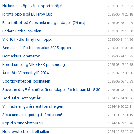
Nu kan du köpa vår supportertröja!
2025-06-25 10:53
Idrottsloppis på Bullerby Cup
2025-06-19 23:48
Para-fotboll på Ceos hela morgondagen (29 maj)
2025-05-28 10:19
Ledare Fotbollsskolan
2025-05-22 10:10
VIKTIGT - Bluffmejl i omlopp!
2025-05-21 14:36
Anmälan till Fotbollsskolan 2025 öppen!
2025-05-12 09:58
Domarkurs Vimmerby IF
2025-03-24 10:55
Breddturnering VIF v HFK på söndag
2025-03-17 10:58
Årsmöte Vimmerby IF 2024
2025-02-27 09:50
Sportlovsfotboll i bollhallen
2025-02-06 15:53
Save the day !! Årsmötet är onsdagen 26 februari kl 18.30
2025-01-03 12:10
God Jul & Gott Nytt År!
2024-12-24 06:56
VIF hade en go årsfest förra helgen
2024-11-30 23:41
Sista anmälningsdag till årsfesten!
2024-11-17 11:49
Köp din bingolott via VIF!
2024-11-13 10:26
Höstlovsfotboll i bollhallen
2024-10-22 10:02