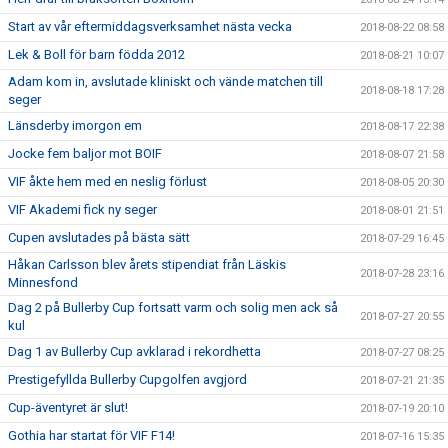
Start av vår eftermiddagsverksamhet nästa vecka
2018-08-22 08:58
Lek & Boll för barn födda 2012
2018-08-21 10:07
Adam kom in, avslutade kliniskt och vände matchen till
2018-08-18 17:28
seger
Länsderby imorgon em
2018-08-17 22:38
Jocke fem baljor mot BOIF
2018-08-07 21:58
VIF åkte hem med en neslig förlust
2018-08-05 20:30
VIF Akademi fick ny seger
2018-08-01 21:51
Cupen avslutades på bästa sätt
2018-07-29 16:45
Håkan Carlsson blev årets stipendiat från Läskis
2018-07-28 23:16
Minnesfond
Dag 2 på Bullerby Cup fortsatt varm och solig men ack så
2018-07-27 20:55
kul
Dag 1 av Bullerby Cup avklarad i rekordhetta
2018-07-27 08:25
Prestigefyllda Bullerby Cupgolfen avgjord
2018-07-21 21:35
Cup-äventyret är slut!
2018-07-19 20:10
Gothia har startat för VIF F14!
2018-07-16 15:35