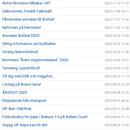
Anton Brorsson tillbaka i VIF!
2023-11-14 17:37
Välkommen, Fredrik Falkevall!
2023-11-08 18:11
Påminnelse anmälan till årsfest!
2023-11-07 11:46
Nyförvärv på herrsidan!
2023-11-02 11:20
Anmälan årsfest 2023!
2023-10-26 13:39
Viktig information om bollhallen
2023-10-24 10:40
Höstig läslovsfotboll
2023-10-23 11:36
Nominera "Årets ungdomsledare" 2023!
2023-10-06 10:51
Turnering i parafotboll!
2023-10-05 17:42
Till dig med EPA och megafon...
2023-09-29 11:19
Lördag på Arena Ceos!
2023-09-29 10:29
ÅRSFEST 2023
2023-09-28 10:25
Erbjudande från Intersport
2023-09-25 08:56
VIF åter i DM-final
2023-09-11 22:48
Fotbollsskoj för tjejer i årskurs 1-6 på Asllani Court!
2023-09-04 21:15
Snygg VIF-keps kan bli din!
2023-08-24 14:02