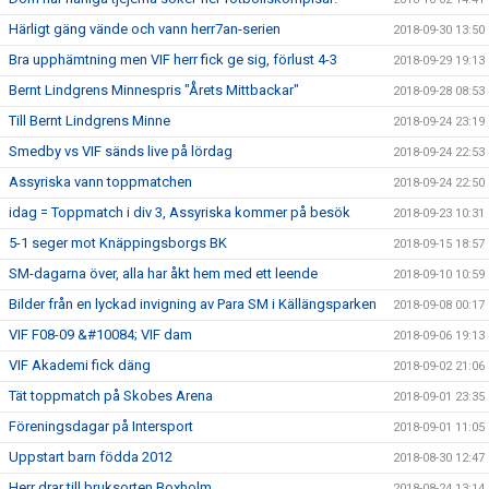
Härligt gäng vände och vann herr7an-serien
2018-09-30 13:50
Bra upphämtning men VIF herr fick ge sig, förlust 4-3
2018-09-29 19:13
Bernt Lindgrens Minnespris "Årets Mittbackar"
2018-09-28 08:53
Till Bernt Lindgrens Minne
2018-09-24 23:19
Smedby vs VIF sänds live på lördag
2018-09-24 22:53
Assyriska vann toppmatchen
2018-09-24 22:50
idag = Toppmatch i div 3, Assyriska kommer på besök
2018-09-23 10:31
5-1 seger mot Knäppingsborgs BK
2018-09-15 18:57
SM-dagarna över, alla har åkt hem med ett leende
2018-09-10 10:59
Bilder från en lyckad invigning av Para SM i Källängsparken
2018-09-08 00:17
VIF F08-09 &#10084; VIF dam
2018-09-06 19:13
VIF Akademi fick däng
2018-09-02 21:06
Tät toppmatch på Skobes Arena
2018-09-01 23:35
Föreningsdagar på Intersport
2018-09-01 11:05
Uppstart barn födda 2012
2018-08-30 12:47
Herr drar till bruksorten Boxholm
2018-08-24 13:14