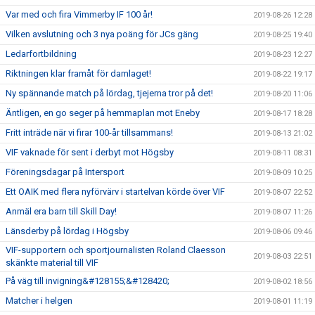
Var med och fira Vimmerby IF 100 år!
2019-08-26 12:28
Vilken avslutning och 3 nya poäng för JCs gäng
2019-08-25 19:40
Ledarfortbildning
2019-08-23 12:27
Riktningen klar framåt för damlaget!
2019-08-22 19:17
Ny spännande match på lördag, tjejerna tror på det!
2019-08-20 11:06
Äntligen, en go seger på hemmaplan mot Eneby
2019-08-17 18:28
Fritt inträde när vi firar 100-år tillsammans!
2019-08-13 21:02
VIF vaknade för sent i derbyt mot Högsby
2019-08-11 08:31
Föreningsdagar på Intersport
2019-08-09 10:25
Ett OAIK med flera nyförvärv i startelvan körde över VIF
2019-08-07 22:52
Anmäl era barn till Skill Day!
2019-08-07 11:26
Länsderby på lördag i Högsby
2019-08-06 09:46
VIF-supportern och sportjournalisten Roland Claesson
2019-08-03 22:51
skänkte material till VIF
På väg till invigning&#128155;&#128420;
2019-08-02 18:56
Matcher i helgen
2019-08-01 11:19