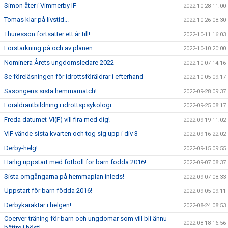
Simon åter i Vimmerby IF
2022-10-28 11:00
Tomas klar på livstid...
2022-10-26 08:30
Thuresson fortsätter ett år till!
2022-10-11 16:03
Förstärkning på och av planen
2022-10-10 20:00
Nominera Årets ungdomsledare 2022
2022-10-07 14:16
Se föreläsningen för idrottsföräldrar i efterhand
2022-10-05 09:17
Säsongens sista hemmamatch!
2022-09-28 09:37
Föräldrautbildning i idrottspsykologi
2022-09-25 08:17
Freda datumet-VI(F) vill fira med dig!
2022-09-19 11:02
VIF vände sista kvarten och tog sig upp i div 3
2022-09-16 22:02
Derby-helg!
2022-09-15 09:55
Härlig uppstart med fotboll för barn födda 2016!
2022-09-07 08:37
Sista omgångarna på hemmaplan inleds!
2022-09-07 08:33
Uppstart för barn födda 2016!
2022-09-05 09:11
Derbykaraktär i helgen!
2022-08-24 08:53
Coerver-träning för barn och ungdomar som vill bli ännu
2022-08-18 16:56
bättre i höst!