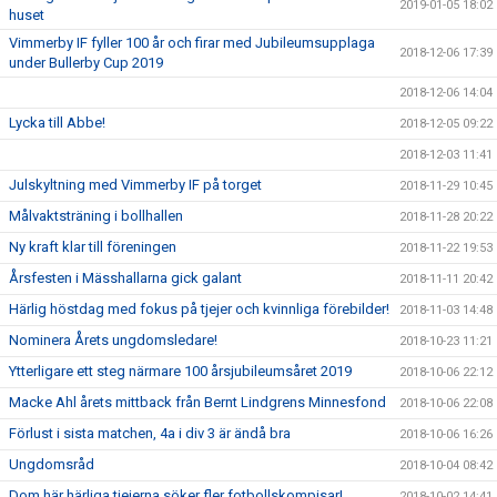
2019-01-05 18:02
huset
Vimmerby IF fyller 100 år och firar med Jubileumsupplaga
2018-12-06 17:39
under Bullerby Cup 2019
2018-12-06 14:04
Lycka till Abbe!
2018-12-05 09:22
2018-12-03 11:41
Julskyltning med Vimmerby IF på torget
2018-11-29 10:45
Målvaktsträning i bollhallen
2018-11-28 20:22
Ny kraft klar till föreningen
2018-11-22 19:53
Årsfesten i Mässhallarna gick galant
2018-11-11 20:42
Härlig höstdag med fokus på tjejer och kvinnliga förebilder!
2018-11-03 14:48
Nominera Årets ungdomsledare!
2018-10-23 11:21
Ytterligare ett steg närmare 100 årsjubileumsåret 2019
2018-10-06 22:12
Macke Ahl årets mittback från Bernt Lindgrens Minnesfond
2018-10-06 22:08
Förlust i sista matchen, 4a i div 3 är ändå bra
2018-10-06 16:26
Ungdomsråd
2018-10-04 08:42
Dom här härliga tjejerna söker fler fotbollskompisar!
2018-10-02 14:41