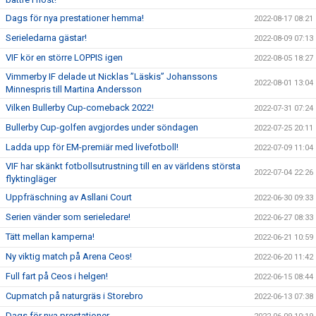
Dags för nya prestationer hemma!
2022-08-17 08:21
Serieledarna gästar!
2022-08-09 07:13
VIF kör en större LOPPIS igen
2022-08-05 18:27
Vimmerby IF delade ut Nicklas ”Läskis” Johanssons
2022-08-01 13:04
Minnespris till Martina Andersson
Vilken Bullerby Cup-comeback 2022!
2022-07-31 07:24
Bullerby Cup-golfen avgjordes under söndagen
2022-07-25 20:11
Ladda upp för EM-premiär med livefotboll!
2022-07-09 11:04
VIF har skänkt fotbollsutrustning till en av världens största
2022-07-04 22:26
flyktingläger
Uppfräschning av Asllani Court
2022-06-30 09:33
Serien vänder som serieledare!
2022-06-27 08:33
Tätt mellan kamperna!
2022-06-21 10:59
Ny viktig match på Arena Ceos!
2022-06-20 11:42
Full fart på Ceos i helgen!
2022-06-15 08:44
Cupmatch på naturgräs i Storebro
2022-06-13 07:38
Dags för nya prestationer