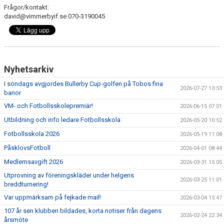
Frågor/kontakt:
david@vimmerbyif.se 070-3190045
Nyhetsarkiv
I söndags avgjordes Bullerby Cup-golfen på Tobos fina
2026-07-27 13:53
banor
VM- och Fotbollsskolepremiär!
2026-06-15 07:01
Utbildning och info ledare Fotbollsskola
2026-05-20 10:52
Fotbollsskola 2026
2026-05-19 11:08
PåsklovsFotboll
2026-04-01 08:44
Medlemsavgift 2026
2026-03-31 15:05
Utprovning av föreningskläder under helgens
2026-03-25 11:01
breddturnering!
Var uppmärksam på fejkade mail!
2026-03-04 15:47
107 år sen klubben bildades, korta notiser från dagens
2026-02-24 22:34
årsmöte