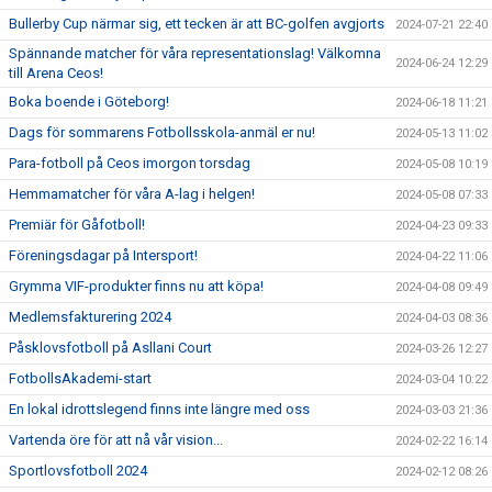
Bullerby Cup närmar sig, ett tecken är att BC-golfen avgjorts
2024-07-21 22:40
Spännande matcher för våra representationslag! Välkomna
2024-06-24 12:29
till Arena Ceos!
Boka boende i Göteborg!
2024-06-18 11:21
Dags för sommarens Fotbollsskola-anmäl er nu!
2024-05-13 11:02
Para-fotboll på Ceos imorgon torsdag
2024-05-08 10:19
Hemmamatcher för våra A-lag i helgen!
2024-05-08 07:33
Premiär för Gåfotboll!
2024-04-23 09:33
Föreningsdagar på Intersport!
2024-04-22 11:06
Grymma VIF-produkter finns nu att köpa!
2024-04-08 09:49
Medlemsfakturering 2024
2024-04-03 08:36
Påsklovsfotboll på Asllani Court
2024-03-26 12:27
FotbollsAkademi-start
2024-03-04 10:22
En lokal idrottslegend finns inte längre med oss
2024-03-03 21:36
Vartenda öre för att nå vår vision...
2024-02-22 16:14
Sportlovsfotboll 2024
2024-02-12 08:26