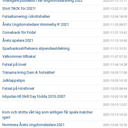
Ytterligare pusselbit i vår ungdomssatsning 2022
2022-01-12 12:11
Stort TACK för 2021!
2021-12-22 11:25
Futsalturnering i Idrottshallen
2021-12-04 18:09
Årets Ungdomsledare Vimmerby IF 2021
2021-11-25 08:57
Comeback för Frida!
2021-11-21 19:42
Årets spelare 2021
2021-11-15 10:40
Sparbanksstiftelsens stipendieutdelning
2021-11-12 10:51
Välkommen tillbaka!
2021-11-07 07:32
Futsal på lovet
2021-11-04 14:28
Tränarna kring Dam A fortsätter!
2021-10-29 17:00
Julklappstips
2021-10-29 10:33
Futsal på Höstlovet
2021-10-25 08:44
Inbjudan till Skill Day födda 2013-2007
2021-10-20 10:28
2021-10-15 12:07
Kom och stötta vårt lag som äntligen får spela matcher
2021-10-13 14:25
igen!
Nominera Årets Ungdomsledare 2021
2021-10-06 10:25