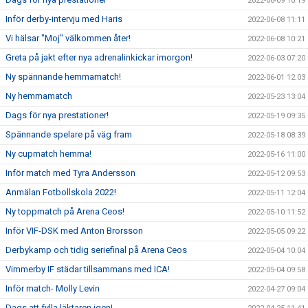
2022-06-09 10:19
Inför derby-intervju med Haris
2022-06-08 11:11
Vi hälsar "Moj" välkommen åter!
2022-06-08 10:21
Greta på jakt efter nya adrenalinkickar imorgon!
2022-06-03 07:20
Ny spännande hemmamatch!
2022-06-01 12:03
Ny hemmamatch
2022-05-23 13:04
Dags för nya prestationer!
2022-05-19 09:35
Spännande spelare på väg fram
2022-05-18 08:39
Ny cupmatch hemma!
2022-05-16 11:00
Inför match med Tyra Andersson
2022-05-12 09:53
Anmälan Fotbollskola 2022!
2022-05-11 12:04
Ny toppmatch på Arena Ceos!
2022-05-10 11:52
Inför VIF-DSK med Anton Brorsson
2022-05-05 09:22
Derbykamp och tidig seriefinal på Arena Ceos
2022-05-04 10:04
Vimmerby IF städar tillsammans med ICA!
2022-05-04 09:58
Inför match- Molly Levin
2022-04-27 09:04
Dags att fylla läktaren igen!