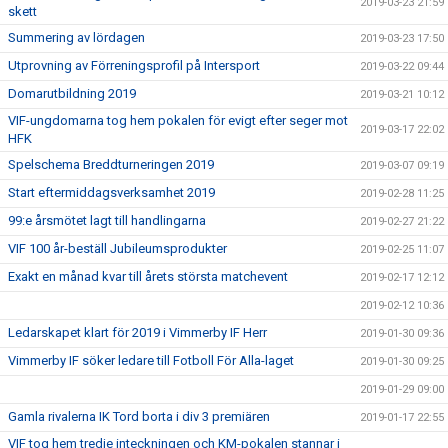
2019-03-23 21:59
skett
Summering av lördagen
2019-03-23 17:50
Utprovning av Förreningsprofil på Intersport
2019-03-22 09:44
Domarutbildning 2019
2019-03-21 10:12
VIF-ungdomarna tog hem pokalen för evigt efter seger mot
2019-03-17 22:02
HFK
Spelschema Breddturneringen 2019
2019-03-07 09:19
Start eftermiddagsverksamhet 2019
2019-02-28 11:25
99:e årsmötet lagt till handlingarna
2019-02-27 21:22
VIF 100 år-beställ Jubileumsprodukter
2019-02-25 11:07
Exakt en månad kvar till årets största matchevent
2019-02-17 12:12
2019-02-12 10:36
Ledarskapet klart för 2019 i Vimmerby IF Herr
2019-01-30 09:36
Vimmerby IF söker ledare till Fotboll För Alla-laget
2019-01-30 09:25
2019-01-29 09:00
Gamla rivalerna IK Tord borta i div 3 premiären
2019-01-17 22:55
VIF tog hem tredje inteckningen och KM-pokalen stannar i