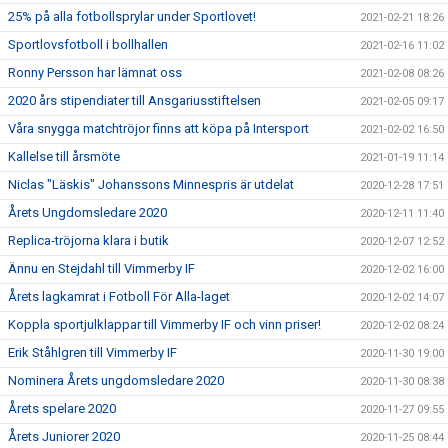
25% på alla fotbollsprylar under Sportlovet!
2021-02-21 18:26
Sportlovsfotboll i bollhallen
2021-02-16 11:02
Ronny Persson har lämnat oss
2021-02-08 08:26
2020 års stipendiater till Ansgariusstiftelsen
2021-02-05 09:17
Våra snygga matchtröjor finns att köpa på Intersport
2021-02-02 16:50
Kallelse till årsmöte
2021-01-19 11:14
Niclas "Läskis" Johanssons Minnespris är utdelat
2020-12-28 17:51
Årets Ungdomsledare 2020
2020-12-11 11:40
Replica-tröjorna klara i butik
2020-12-07 12:52
Ännu en Stejdahl till Vimmerby IF
2020-12-02 16:00
Årets lagkamrat i Fotboll För Alla-laget
2020-12-02 14:07
Koppla sportjulklappar till Vimmerby IF och vinn priser!
2020-12-02 08:24
Erik Ståhlgren till Vimmerby IF
2020-11-30 19:00
Nominera Årets ungdomsledare 2020
2020-11-30 08:38
Årets spelare 2020
2020-11-27 09:55
Årets Juniorer 2020
2020-11-25 08:44