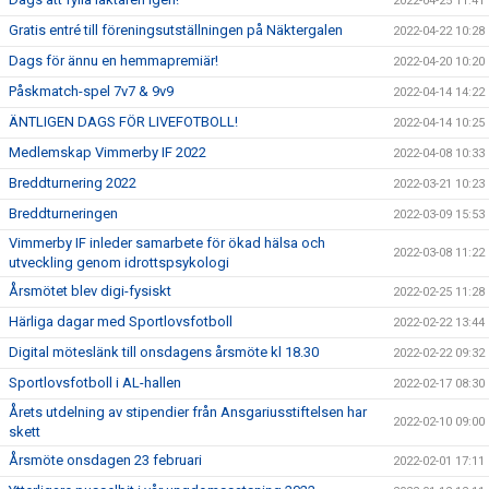
2022-04-25 11:41
Gratis entré till föreningsutställningen på Näktergalen
2022-04-22 10:28
Dags för ännu en hemmapremiär!
2022-04-20 10:20
Påskmatch-spel 7v7 & 9v9
2022-04-14 14:22
ÄNTLIGEN DAGS FÖR LIVEFOTBOLL!
2022-04-14 10:25
Medlemskap Vimmerby IF 2022
2022-04-08 10:33
Breddturnering 2022
2022-03-21 10:23
Breddturneringen
2022-03-09 15:53
Vimmerby IF inleder samarbete för ökad hälsa och
2022-03-08 11:22
utveckling genom idrottspsykologi
Årsmötet blev digi-fysiskt
2022-02-25 11:28
Härliga dagar med Sportlovsfotboll
2022-02-22 13:44
Digital möteslänk till onsdagens årsmöte kl 18.30
2022-02-22 09:32
Sportlovsfotboll i AL-hallen
2022-02-17 08:30
Årets utdelning av stipendier från Ansgariusstiftelsen har
2022-02-10 09:00
skett
Årsmöte onsdagen 23 februari
2022-02-01 17:11