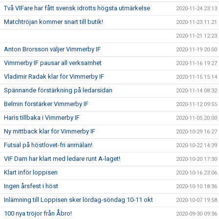
Två VIFare har fått svensk idrotts högsta utmärkelse
2020-11-24 23:13
Matchtröjan kommer snart till butik!
2020-11-23 11:21
2020-11-21 12:23
Anton Brorsson väljer Vimmerby IF
2020-11-19 20:00
Vimmerby IF pausar all verksamhet
2020-11-16 19:27
Vladimir Radak klar för Vimmerby IF
2020-11-15 15:14
Spännande förstärkning på ledarsidan
2020-11-14 08:32
Belmin förstärker Vimmerby IF
2020-11-12 09:55
Haris tillbaka i Vimmerby IF
2020-11-05 20:00
Ny mittback klar för Vimmerby IF
2020-10-29 16:27
Futsal på höstlovet-fri anmälan!
2020-10-22 14:39
VIF Dam har klart med ledare runt A-laget!
2020-10-20 17:30
Klart inför loppisen
2020-10-16 23:06
Ingen årsfest i höst
2020-10-10 18:36
Inlämning till Loppisen sker lördag-söndag 10-11 okt
2020-10-07 19:58
100 nya tröjor från Åbro!
2020-09-30 09:36