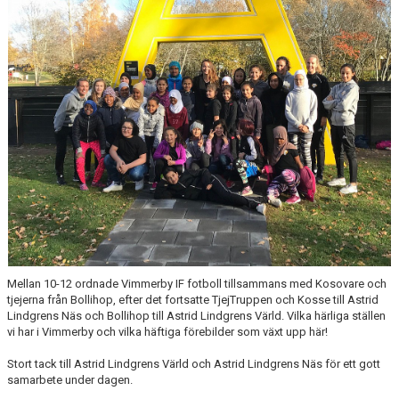
BARN & UNGDOMSVERKSAMHET
STÖTTA VIF
KONTAKT / BOKNING
Mellan 10-12 ordnade Vimmerby IF fotboll tillsammans med Kosovare och
tjejerna från Bollihop, efter det fortsatte TjejTruppen och Kosse till Astrid
Lindgrens Näs och Bollihop till Astrid Lindgrens Värld. Vilka härliga ställen
vi har i Vimmerby och vilka häftiga förebilder som växt upp här!
Stort tack till Astrid Lindgrens Värld och Astrid Lindgrens Näs för ett gott
samarbete under dagen.