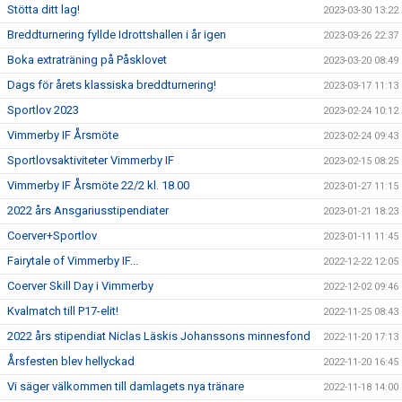
Stötta ditt lag!
2023-03-30 13:22
Breddturnering fyllde Idrottshallen i år igen
2023-03-26 22:37
Boka extraträning på Påsklovet
2023-03-20 08:49
Dags för årets klassiska breddturnering!
2023-03-17 11:13
Sportlov 2023
2023-02-24 10:12
Vimmerby IF Årsmöte
2023-02-24 09:43
Sportlovsaktiviteter Vimmerby IF
2023-02-15 08:25
Vimmerby IF Årsmöte 22/2 kl. 18.00
2023-01-27 11:15
2022 års Ansgariusstipendiater
2023-01-21 18:23
Coerver+Sportlov
2023-01-11 11:45
Fairytale of Vimmerby IF...
2022-12-22 12:05
Coerver Skill Day i Vimmerby
2022-12-02 09:46
Kvalmatch till P17-elit!
2022-11-25 08:43
2022 års stipendiat Niclas Läskis Johanssons minnesfond
2022-11-20 17:13
Årsfesten blev hellyckad
2022-11-20 16:45
Vi säger välkommen till damlagets nya tränare
2022-11-18 14:00