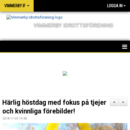
VIMMERBY IF
LOGGA IN
VIMMERBY IDROTTSFÖRENING
HEM
KALENDER
NYHETER
MATCHER
Härlig höstdag med fokus på tjejer
<
>
OM FÖRENINGEN
och kvinnliga förebilder!
2018-11-03 14:48
SOCIALA ANSVAR