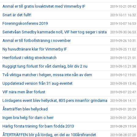
Anmäl er till gratis lovaktivitet med Vimmerby IF
2019-10-21 09:42
Snart är det fullt!
2019-10-11 16:32
Föreningskonferens 2019
2019-10-07 16:53
Serietvåan Smedby kammade noll, VIF herr tog seger i sista
2019-09-30 06:53
Anmäl er till fotbollsträning i november
2019-09-26 10:31
Ny huvudtränare klar för Vimmerby IF
2019-09-25 11:02
Herrförlust i viktig streckmatch
2019-09-15 21:51
Ruggigt tung förlust för vårt damlag, blir div 2 nu
2019-09-15 21:38
Två viktiga matcher i helgen, missa inte nån av dem
2019-09-12 19:01
Uppdaterad version från 31 aug-eventet
2019-09-09 13:45
VIF nära men åter förlust
2019-09-07 22:47
Lördagens event blev hellyckat, 835 pers innanför grindarna
2019-09-04 14:11
Återträffen blev hellyckad
2019-09-01 20:29
Ingen bra helg för dam o herr
2019-09-01 20:24
Härlig första träning för barn födda 2013
2019-08-29 19:54
ÅTERTRÄFFEN blir på lördag, en del av 100årsfirandet
2019-08-28 07:20