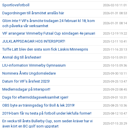
Sportlovsfotboll
2026-02-10 11:01
Dagordningen till årsmötet anslås här
2026-01-31 08:53
Glöm Inte !! VIFs årsmöte tisdagen 24 februari kl 18, kom
2026-01-31 08:14
och påverka vår verksamhet
VIF arrangerar Vimmerby Futsal Cup söndagen 4e januari
2025-12-19 19:22
JULKLAPPSDAGAR HOS INTERSPORT!
2025-12-11 10:41
Toffe Lätt blev den sista som fick Läskis Minnespris
2025-11-16 20:13
Anmäl dig till årsfesten!
2025-10-15 09:51
LIU-information Vimmerby Gymnasium
2025-10-15 09:36
Nominera Årets Ungdomsledare
2025-09-30 10:11
Datum för VIF’s årsfest 2025!
2025-09-25 13:47
Medlemsdagar på Intersport!
2025-09-23 08:45
Dags för eftermiddagsverksamhet igen!
2025-09-01 10:31
OBS byte av träningsdag för Boll & lek 2019!
2025-08-25 10:36
2019-barn får nu testa på fotboll under lekfulla former!
2025-08-12 10:47
En vecka till årets Bullerby Cup, som seden kräver har vi
2025-07-15 20:29
även kört en BC golf som uppstart