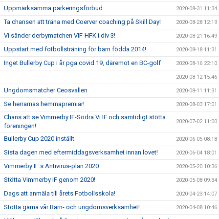
Uppmärksamma parkeringsförbud
2020-08-31 11:34
Ta chansen att träna med Coerver coaching på Skill Day!
2020-08-28 12:19
Vi sänder derbymatchen VIF-HFK i div 3!
2020-08-21 16:49
Uppstart med fotbollsträning för barn födda 2014!
2020-08-18 11:31
Inget Bullerby Cup i år pga covid 19, däremot en BC-golf
2020-08-16 22:10
2020-08-12 15:46
Ungdomsmatcher Ceosvallen
2020-08-11 11:31
Se herrarnas hemmapremiär!
2020-08-03 17:01
Chans att se Vimmerby IF-Södra Vi IF och samtidigt stötta
2020-07-02 11:00
föreningen!
Bullerby Cup 2020 inställt
2020-06-05 08:18
Sista dagen med eftermiddagsverksamhet innan lovet!
2020-06-04 18:01
Vimmerby IF:s Antivirus-plan 2020
2020-05-20 10:36
Stötta Vimmerby IF genom 2020!
2020-05-08 09:34
Dags att anmäla till årets Fotbollsskola!
2020-04-23 14:07
Stötta gärna vår Barn- och ungdomsverksamhet!
2020-04-08 10:46