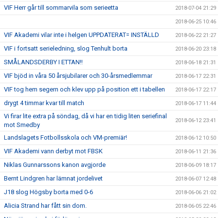
VIF Herr går till sommarvila som serieetta
2018-07-04 21:29
2018-06-25 10:46
VIF Akademi vilar inte i helgen UPPDATERAT= INSTÄLLD
2018-06-22 21:27
VIF i fortsatt serieledning, slog Tenhult borta
2018-06-20 23:18
SMÅLANDSDERBY I ETTAN!!
2018-06-18 21:31
VIF bjöd in våra 50 årsjubilarer och 30-årsmedlemmar
2018-06-17 22:31
VIF tog hem segern och klev upp på position ett i tabellen
2018-06-17 22:17
drygt 4 timmar kvar till match
2018-06-17 11:44
Vi firar lite extra på söndag, då vi har en tidig liten seriefinal
2018-06-12 23:41
mot Smedby
Landslagets Fotbollsskola och VM-premiär!
2018-06-12 10:50
VIF Akademi vann derbyt mot FBSK
2018-06-11 21:36
Niklas Gunnarssons kanon avgjorde
2018-06-09 18:17
Bernt Lindgren har lämnat jordelivet
2018-06-07 12:48
J18 slog Högsby borta med 0-6
2018-06-06 21:02
Alicia Strand har fått sin dom.
2018-06-05 22:46