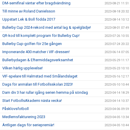
DM-semifinal väntar efter bragdvändning
2023-08-21 11:51
Till minne av Roland Danielsson
2023-08-18 20:32
Uppstart Lek & Boll födda 2017
2023-08-14 10:12
Bullerby Cup 2024-rekord med antal lag & spelglädje!
2023-08-01 07:49
QR-kod till komplett program för Bullerby Cup!
2023-07-26 10:55
Bullerby Cup-golfen för 25e gången
2023-07-24 20:22
Imponerande 400 matcher i VIF-dressen!
2023-06-14 07:05
Bullerbydagen & Eftermiddagsverksamhet
2023-05-29 11:17
Vilken härlig upplevelse!
2023-05-23 10:10
VIF-spelare till Halmstad med Smålandslaget
2023-05-16 12:17
Dags för anmälan till Fotbollsskolan 2023!
2023-05-10 10:44
Dam div 3 har rullar igång serien hemma på söndag
2023-04-14 18:29
Start FotbollsAkademi nästa vecka!
2023-04-14 10:37
Påsklovsfotboll
2023-04-06 09:59
Medlemsfakturering 2023
2023-04-05 13:34
Äntligen dags för seriepremiär!
2023-04-05 10:44