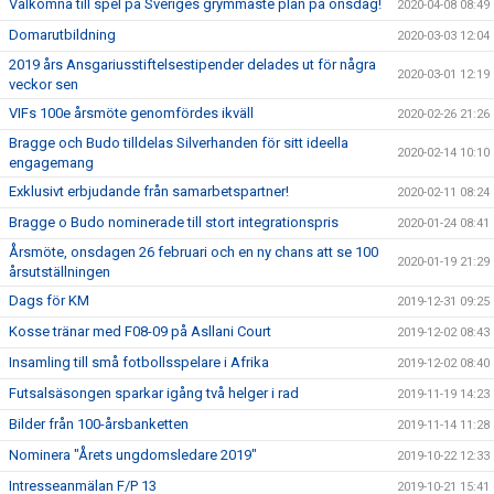
Välkomna till spel på Sveriges grymmaste plan på onsdag!
2020-04-08 08:49
Domarutbildning
2020-03-03 12:04
2019 års Ansgariusstiftelsestipender delades ut för några
2020-03-01 12:19
veckor sen
VIFs 100e årsmöte genomfördes ikväll
2020-02-26 21:26
Bragge och Budo tilldelas Silverhanden för sitt ideella
2020-02-14 10:10
engagemang
Exklusivt erbjudande från samarbetspartner!
2020-02-11 08:24
Bragge o Budo nominerade till stort integrationspris
2020-01-24 08:41
Årsmöte, onsdagen 26 februari och en ny chans att se 100
2020-01-19 21:29
årsutställningen
Dags för KM
2019-12-31 09:25
Kosse tränar med F08-09 på Asllani Court
2019-12-02 08:43
Insamling till små fotbollsspelare i Afrika
2019-12-02 08:40
Futsalsäsongen sparkar igång två helger i rad
2019-11-19 14:23
Bilder från 100-årsbanketten
2019-11-14 11:28
Nominera "Årets ungdomsledare 2019"
2019-10-22 12:33
Intresseanmälan F/P 13
2019-10-21 15:41