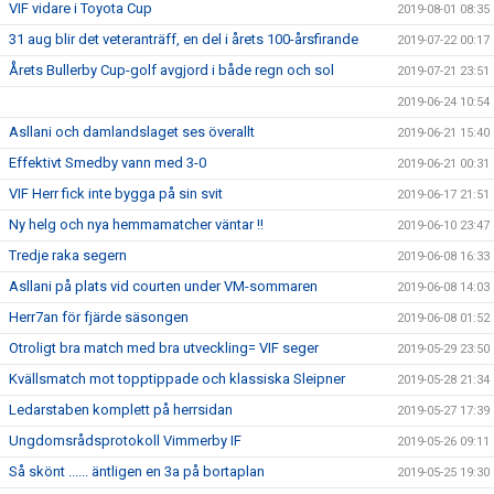
VIF vidare i Toyota Cup
2019-08-01 08:35
31 aug blir det veteranträff, en del i årets 100-årsfirande
2019-07-22 00:17
Årets Bullerby Cup-golf avgjord i både regn och sol
2019-07-21 23:51
2019-06-24 10:54
Asllani och damlandslaget ses överallt
2019-06-21 15:40
Effektivt Smedby vann med 3-0
2019-06-21 00:31
VIF Herr fick inte bygga på sin svit
2019-06-17 21:51
Ny helg och nya hemmamatcher väntar !!
2019-06-10 23:47
Tredje raka segern
2019-06-08 16:33
Asllani på plats vid courten under VM-sommaren
2019-06-08 14:03
Herr7an för fjärde säsongen
2019-06-08 01:52
Otroligt bra match med bra utveckling= VIF seger
2019-05-29 23:50
Kvällsmatch mot topptippade och klassiska Sleipner
2019-05-28 21:34
Ledarstaben komplett på herrsidan
2019-05-27 17:39
Ungdomsrådsprotokoll Vimmerby IF
2019-05-26 09:11
Så skönt ...... äntligen en 3a på bortaplan
2019-05-25 19:30