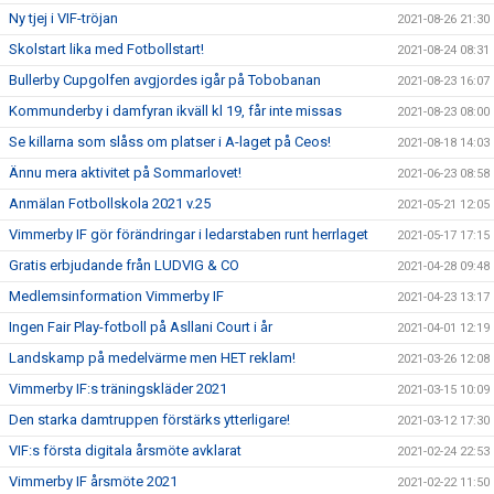
Ny tjej i VIF-tröjan
2021-08-26 21:30
Skolstart lika med Fotbollstart!
2021-08-24 08:31
Bullerby Cupgolfen avgjordes igår på Tobobanan
2021-08-23 16:07
Kommunderby i damfyran ikväll kl 19, får inte missas
2021-08-23 08:00
Se killarna som slåss om platser i A-laget på Ceos!
2021-08-18 14:03
Ännu mera aktivitet på Sommarlovet!
2021-06-23 08:58
Anmälan Fotbollskola 2021 v.25
2021-05-21 12:05
Vimmerby IF gör förändringar i ledarstaben runt herrlaget
2021-05-17 17:15
Gratis erbjudande från LUDVIG & CO
2021-04-28 09:48
Medlemsinformation Vimmerby IF
2021-04-23 13:17
Ingen Fair Play-fotboll på Asllani Court i år
2021-04-01 12:19
Landskamp på medelvärme men HET reklam!
2021-03-26 12:08
Vimmerby IF:s träningskläder 2021
2021-03-15 10:09
Den starka damtruppen förstärks ytterligare!
2021-03-12 17:30
VIF:s första digitala årsmöte avklarat
2021-02-24 22:53
Vimmerby IF årsmöte 2021
2021-02-22 11:50