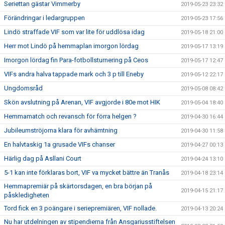
Seriettan gästar Vimmerby
2019-05-23 23:32
Förändringar i ledargruppen
2019-05-23 17:56
Lindö straffade VIF som var lite för uddlösa idag
2019-05-18 21:00
Herr mot Lindö på hemmaplan imorgon lördag
2019-05-17 13:19
Imorgon lördag fin Para-fotbollsturnering på Ceos
2019-05-17 12:47
VIFs andra halva tappade mark och 3 p till Eneby
2019-05-12 22:17
Ungdomsråd
2019-05-08 08:42
Skön avslutning på Arenan, VIF avgjorde i 80e mot HIK
2019-05-04 18:40
Hemmamatch och revansch för förra helgen ?
2019-04-30 16:44
Jubileumströjorna klara för avhämtning
2019-04-30 11:58
En halvtaskig 1a grusade VIFs chanser
2019-04-27 00:13
Härlig dag på Asllani Court
2019-04-24 13:10
5-1 kan inte förklaras bort, VIF va mycket bättre än Tranås
2019-04-18 23:14
Hemmapremiär på skärtorsdagen, en bra början på
2019-04-15 21:17
påskledigheten
Tord fick en 3 poängare i seriepremiären, VIF nollade.
2019-04-13 20:24
Nu har utdelningen av stipendierna från Ansgariusstiftelsen