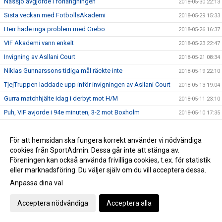
Nässjö avgjorde i förlängningen
2018-05-30 22:13
Sista veckan med FotbollsAkademi
2018-05-29 15:33
Herr hade inga problem med Grebo
2018-05-26 16:37
VIF Akademi vann enkelt
2018-05-23 22:47
Invigning av Asllani Court
2018-05-21 08:34
Niklas Gunnarssons tidiga mål räckte inte
2018-05-19 22:10
TjejTruppen laddade upp inför invigningen av Asllani Court
2018-05-13 19:04
Gurra matchhjälte idag i derbyt mot H/M
2018-05-11 23:10
Puh, VIF avjorde i 94e minuten, 3-2 mot Boxholm
2018-05-10 17:35
Inför Vimmerby IF - Onsala BK
2018-05-02 19:14
Boston vann div 6-derbyt mot VIF Akademi
För att hemsidan ska fungera korrekt använder vi nödvändiga
2018-04-29 21:28
cookies från SportAdmin. Dessa går inte att stänga av.
VIF besegrade Myresjö med 2-0
2018-04-28 16:25
Föreningen kan också använda frivilliga cookies, t.ex. för statistik
Hemmamatch för ett VIF som hittat målformen sista veckan
2018-04-27 21:33
eller marknadsföring. Du väljer själv om du vill acceptera dessa.
Bergdalens IK på lördag!
2018-04-27 20:57
Anpassa dina val
Öppettider på kansliet Valborg och 1:a maj
2018-04-26 14:47
Acceptera nödvändiga
Acceptera alla
Historisk seger för Akademilaget
2018-04-22 22:23