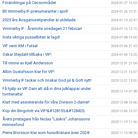
Förändringar på Ceosområdet
2024-01-27 16:53
Bli Vimmerby IF-prenumeranter i april!
2024-01-26 10:31
2023 års Ansgariusstipendier är utdelade
2024-01-19 22:47
Vimmerby IF - Årsmöte onsdagen 21 februari
2024-01-16 12:15
Sista viktiga pusselbiten är lagd!
2024-01-08 19:00
VIF vann KM i Futsal
2024-01-06 21:43
Oskar Stejdahl tillbaka i VIF!
2024-01-04 13:25
Till minne av Kjell Andersson
2023-12-31 21:54
Albin Gustafsson klar för VIF!
2023-12-21 15:07
Vimmerby IF tackar och önskar God jul & Gott nytt!
2023-12-21 13:05
Få hjälp av VIF Dam att slå in dina julklappar under
2023-12-14 07:38
tomtenatta!
Klart med assisterande för våra Division 2-damer!
2023-12-08 10:06
Köp din Bingolott via VIF!&#128155;&#128420;
2023-12-06 15:57
Årets pristagare från Niclas "Läskis" Johanssons
2023-11-19 11:56
minnesfond
Pierre Brorsson klar som huvudtränare även 2024!
2023-11-15 08:26