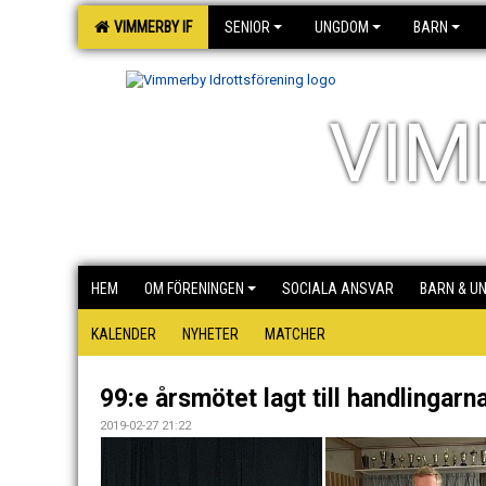
VIMMERBY IF
SENIOR
UNGDOM
BARN
VIM
HEM
OM FÖRENINGEN
SOCIALA ANSVAR
BARN & U
KALENDER
NYHETER
MATCHER
99:e årsmötet lagt till handlingarn
2019-02-27 21:22