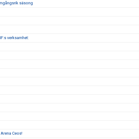
framgångsrik säsong
IF:s verksamhet:
l Arena Ceos!