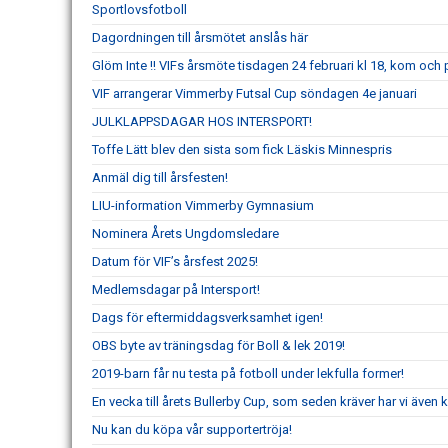
Sportlovsfotboll
Dagordningen till årsmötet anslås här
Glöm Inte !! VIFs årsmöte tisdagen 24 februari kl 18, kom och
VIF arrangerar Vimmerby Futsal Cup söndagen 4e januari
JULKLAPPSDAGAR HOS INTERSPORT!
Toffe Lätt blev den sista som fick Läskis Minnespris
Anmäl dig till årsfesten!
LIU-information Vimmerby Gymnasium
Nominera Årets Ungdomsledare
Datum för VIF’s årsfest 2025!
Medlemsdagar på Intersport!
Dags för eftermiddagsverksamhet igen!
OBS byte av träningsdag för Boll & lek 2019!
2019-barn får nu testa på fotboll under lekfulla former!
En vecka till årets Bullerby Cup, som seden kräver har vi även
Nu kan du köpa vår supportertröja!