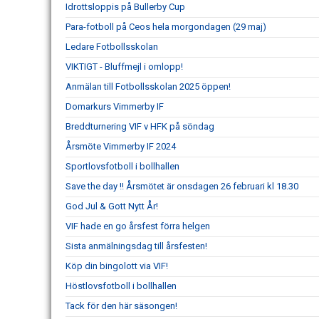
Idrottsloppis på Bullerby Cup
Para-fotboll på Ceos hela morgondagen (29 maj)
Ledare Fotbollsskolan
VIKTIGT - Bluffmejl i omlopp!
Anmälan till Fotbollsskolan 2025 öppen!
Domarkurs Vimmerby IF
Breddturnering VIF v HFK på söndag
Årsmöte Vimmerby IF 2024
Sportlovsfotboll i bollhallen
Save the day !! Årsmötet är onsdagen 26 februari kl 18.30
God Jul & Gott Nytt År!
VIF hade en go årsfest förra helgen
Sista anmälningsdag till årsfesten!
Köp din bingolott via VIF!
Höstlovsfotboll i bollhallen
Tack för den här säsongen!