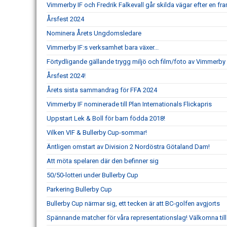
Vimmerby IF och Fredrik Falkevall går skilda vägar efter en 
Årsfest 2024
Nominera Årets Ungdomsledare
Vimmerby IF:s verksamhet bara växer...
Förtydligande gällande trygg miljö och film/foto av Vimmerby 
Årsfest 2024!
Årets sista sammandrag för FFA 2024
Vimmerby IF nominerade till Plan Internationals Flickapris
Uppstart Lek & Boll för barn födda 2018!
Vilken VIF & Bullerby Cup-sommar!
Äntligen omstart av Division 2 Nordöstra Götaland Dam!
Att möta spelaren där den befinner sig
50/50-lotteri under Bullerby Cup
Parkering Bullerby Cup
Bullerby Cup närmar sig, ett tecken är att BC-golfen avgjorts
Spännande matcher för våra representationslag! Välkomna til