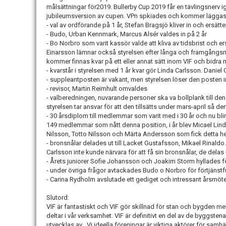
målsättningar för2019. Bullerby Cup 2019 får en tävlingsnerv i
jubileumsversion av cupen. VPn spkiades och kommer läggas
- val av ordförande på 1 år, Stefan Bragsjö kliver in och ersät
- Budo, Urban Kennmark, Marcus Alsér valdes in på 2 år
- Bo Norbro som varit kassör valde att kliva av tidsbrist och 
Einarsson lämnar också styrelsen efter långa och framgångsri
kommer finnas kvar på ett eller annat sätt inom VIF och bidra
- kvarstår i styrelsen med 1 år kvar gör Linda Carlsson. Danie
- suppleantposten är vakant, men styrelsen löser den posten 
- revisor, Martin Reimhult omvaldes
- valberedningen, nuvarande personer ska va bollplank till den
styrelsen tar ansvar för att den tillsätts under mars-april så d
- 30 årsdiplom till medlemmar som varit med i 30 år och nu bli
149 medlemmar som nått denna position, i år blev Micael Lin
Nilsson, Totto Nilsson och Märta Andersson som fick detta h
- bronsnålar delades ut till Lacket Gustafsson, Mikael Rinald
Carlsson inte kunde närvara för att få sin bronsnålar, de delas ut
- Årets juniorer Sofie Johansson och Joakim Storm hyllades för
- under övriga frågor avtackades Budo o Norbro för förtjänstfu
- Carina Rydholm avslutade ett gediget och intressant årsmöte
Slutord:
VIF är fantastiskt och VIF gör skillnad för stan och bygden 
deltar i vår verksamhet. VIF är definitivt en del av de byggste
utvecklas av . Vi ideella föreningar är viktiga aktörer för samhä