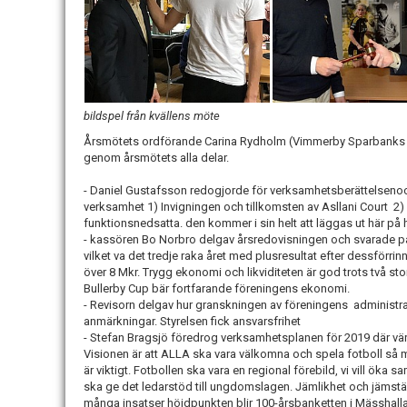
bildspel från kvällens möte
Årsmötets ordförande Carina Rydholm (Vimmerby Sparbanks 
genom årsmötets alla delar.
- Daniel Gustafsson redogjorde för verksamhetsberättelsenoch 
verksamhet 1) Invigningen och tillkomsten av Asllani Court 2) 
funktionsnedsatta. den kommer i sin helt att läggas ut här på
- kassören Bo Norbro delgav årsredovisningen och svarade på fr
vilket va det tredje raka året med plusresultat efter dessförri
över 8 Mkr. Trygg ekonomi och likviditeten är god trots två stor
Bullerby Cup bär fortfarande föreningens ekonomi.
- Revisorn delgav hur granskningen av föreningens administra
anmärkningar. Styrelsen fick ansvarsfrihet
- Stefan Bragsjö föredrog verksamhetsplanen för 2019 där v
Visionen är att ALLA ska vara välkomna och spela fotboll så 
är viktigt. Fotbollen ska vara en regional förebild, vi vill ök
ska ge det ledarstöd till ungdomslagen. Jämlikhet och jämställ
många insatser höjdpunkten blir 100-årsbanketten i Mässhall