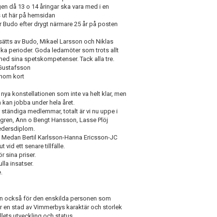
gen då 13 o 14 åringar ska vara med i en
 ut här på hemsidan
ter Budo efter drygt närmare 25 år på posten
ersätts av Budo, Mikael Larsson och Niklas
ka perioder. Goda ledamöter som trots allt
 med sina spetskompetenser. Tack alla tre.
l Gustafsson
inom kort
 nya konstellationen som inte va helt klar, men
en kan jobba under hela året.
r ständiga medlemmar, totalt är vi nu uppe i
dgren, Ann o Bengt Hansson, Lasse Plöj
edersdiplom.
o. Medan Bertil Karlsson-Hanna Ericsson-JC
 vid ett senare tillfälle.
 sina priser.
lla insatser.
.
men också för den enskilda personen som
nar en stad av Vimmerbys karaktär och storlek
llets utveckling och status.