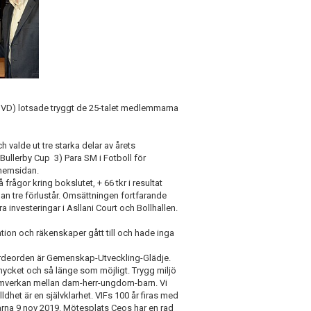
VD) lotsade tryggt de 25-talet medlemmarna
valde ut tre starka delar av årets
Bullerby Cup 3) Para SM i Fotboll för
 hemsidan.
ågor kring bokslutet, + 66 tkr i resultat
nnan tre förlustår. Omsättningen fortfarande
a investeringar i Asllani Court och Bollhallen.
tion och räkenskaper gått till och hade inga
ärdeorden är Gemenskap-Utveckling-Glädje.
mycket och så länge som möjligt. Trygg miljö
a samverkan mellan dam-herr-ungdom-barn. Vi
dhet är en självklarhet. VIFs 100 år firas med
arna 9 nov 2019. Mötesplats Ceos har en rad