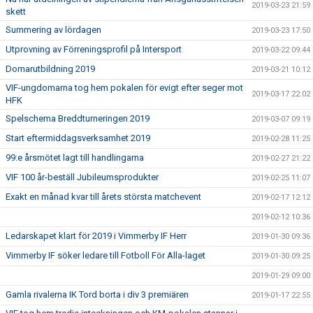
2019-03-23 21:59
skett
Summering av lördagen
2019-03-23 17:50
Utprovning av Förreningsprofil på Intersport
2019-03-22 09:44
Domarutbildning 2019
2019-03-21 10:12
VIF-ungdomarna tog hem pokalen för evigt efter seger mot
2019-03-17 22:02
HFK
Spelschema Breddturneringen 2019
2019-03-07 09:19
Start eftermiddagsverksamhet 2019
2019-02-28 11:25
99:e årsmötet lagt till handlingarna
2019-02-27 21:22
VIF 100 år-beställ Jubileumsprodukter
2019-02-25 11:07
Exakt en månad kvar till årets största matchevent
2019-02-17 12:12
2019-02-12 10:36
Ledarskapet klart för 2019 i Vimmerby IF Herr
2019-01-30 09:36
Vimmerby IF söker ledare till Fotboll För Alla-laget
2019-01-30 09:25
2019-01-29 09:00
Gamla rivalerna IK Tord borta i div 3 premiären
2019-01-17 22:55