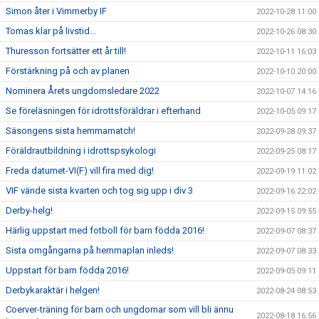
Simon åter i Vimmerby IF
2022-10-28 11:00
Tomas klar på livstid...
2022-10-26 08:30
Thuresson fortsätter ett år till!
2022-10-11 16:03
Förstärkning på och av planen
2022-10-10 20:00
Nominera Årets ungdomsledare 2022
2022-10-07 14:16
Se föreläsningen för idrottsföräldrar i efterhand
2022-10-05 09:17
Säsongens sista hemmamatch!
2022-09-28 09:37
Föräldrautbildning i idrottspsykologi
2022-09-25 08:17
Freda datumet-VI(F) vill fira med dig!
2022-09-19 11:02
VIF vände sista kvarten och tog sig upp i div 3
2022-09-16 22:02
Derby-helg!
2022-09-15 09:55
Härlig uppstart med fotboll för barn födda 2016!
2022-09-07 08:37
Sista omgångarna på hemmaplan inleds!
2022-09-07 08:33
Uppstart för barn födda 2016!
2022-09-05 09:11
Derbykaraktär i helgen!
2022-08-24 08:53
Coerver-träning för barn och ungdomar som vill bli ännu
2022-08-18 16:56