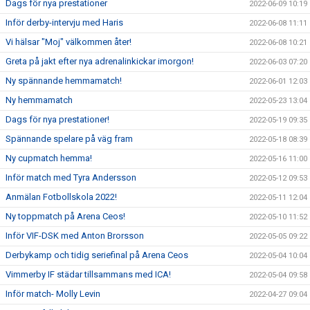
Dags för nya prestationer
2022-06-09 10:19
Inför derby-intervju med Haris
2022-06-08 11:11
Vi hälsar "Moj" välkommen åter!
2022-06-08 10:21
Greta på jakt efter nya adrenalinkickar imorgon!
2022-06-03 07:20
Ny spännande hemmamatch!
2022-06-01 12:03
Ny hemmamatch
2022-05-23 13:04
Dags för nya prestationer!
2022-05-19 09:35
Spännande spelare på väg fram
2022-05-18 08:39
Ny cupmatch hemma!
2022-05-16 11:00
Inför match med Tyra Andersson
2022-05-12 09:53
Anmälan Fotbollskola 2022!
2022-05-11 12:04
Ny toppmatch på Arena Ceos!
2022-05-10 11:52
Inför VIF-DSK med Anton Brorsson
2022-05-05 09:22
Derbykamp och tidig seriefinal på Arena Ceos
2022-05-04 10:04
Vimmerby IF städar tillsammans med ICA!
2022-05-04 09:58
Inför match- Molly Levin
2022-04-27 09:04