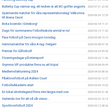
Bullerby Cup närmar sig, ett tecken är att BC-golfen avgjorts
2024-07-21 22:40
Spännande matcher för våra representationslag! Välkomna
2024-06-24 12:29
till Arena Ceos!
Boka boende i Göteborg!
2024-06-18 11:21
Dags för sommarens Fotbollsskola-anmäl er nu!
2024-05-13 11:02
Para-fotboll på Ceos imorgon torsdag
2024-05-08 10:19
Hemmamatcher för våra A-lag i helgen!
2024-05-08 07:33
Premiär för Gåfotboll!
2024-04-23 09:33
Föreningsdagar på Intersport!
2024-04-22 11:06
Grymma VIF-produkter finns nu att köpa!
2024-04-08 09:49
Medlemsfakturering 2024
2024-04-03 08:36
Påsklovsfotboll på Asllani Court
2024-03-26 12:27
FotbollsAkademi-start
2024-03-04 10:22
En lokal idrottslegend finns inte längre med oss
2024-03-03 21:36
Vartenda öre för att nå vår vision...
2024-02-22 16:14
Sportlovsfotboll 2024
2024-02-12 08:26