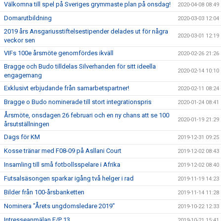
Välkomna till spel på Sveriges grymmaste plan på onsdag!
2020-04-08 08:49
Domarutbildning
2020-03-03 12:04
2019 års Ansgariusstiftelsestipender delades ut för några
2020-03-01 12:19
veckor sen
VIFs 100e årsmöte genomfördes ikväll
2020-02-26 21:26
Bragge och Budo tilldelas Silverhanden för sitt ideella
2020-02-14 10:10
engagemang
Exklusivt erbjudande från samarbetspartner!
2020-02-11 08:24
Bragge o Budo nominerade till stort integrationspris
2020-01-24 08:41
Årsmöte, onsdagen 26 februari och en ny chans att se 100
2020-01-19 21:29
årsutställningen
Dags för KM
2019-12-31 09:25
Kosse tränar med F08-09 på Asllani Court
2019-12-02 08:43
Insamling till små fotbollsspelare i Afrika
2019-12-02 08:40
Futsalsäsongen sparkar igång två helger i rad
2019-11-19 14:23
Bilder från 100-årsbanketten
2019-11-14 11:28
Nominera "Årets ungdomsledare 2019"
2019-10-22 12:33
Intresseanmälan F/P 13
2019-10-21 15:41