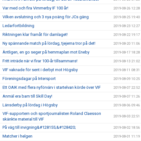
Var med och fira Vimmerby IF 100 år!
2019-08-26 12:28
Vilken avslutning och 3 nya poäng för JCs gäng
2019-08-25 19:40
Ledarfortbildning
2019-08-23 12:27
Riktningen klar framåt för damlaget!
2019-08-22 19:17
Ny spännande match på lördag, tjejerna tror på det!
2019-08-20 11:06
Äntligen, en go seger på hemmaplan mot Eneby
2019-08-17 18:28
Fritt inträde när vi firar 100-år tillsammans!
2019-08-13 21:02
VIF vaknade för sent i derbyt mot Högsby
2019-08-11 08:31
Föreningsdagar på Intersport
2019-08-09 10:25
Ett OAIK med flera nyförvärv i startelvan körde över VIF
2019-08-07 22:52
Anmäl era barn till Skill Day!
2019-08-07 11:26
Länsderby på lördag i Högsby
2019-08-06 09:46
VIF-supportern och sportjournalisten Roland Claesson
2019-08-03 22:51
skänkte material till VIF
På väg till invigning&#128155;&#128420;
2019-08-02 18:56
Matcher i helgen
2019-08-01 11:19