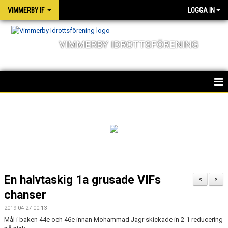
VIMMERBY IF
LOGGA IN
VIMMERBY IDROTTSFÖRENING
HEM
KALENDER
NYHETER
MATCHER
En halvtaskig 1a grusade VIFs
<
>
OM FÖRENINGEN
chanser
2019-04-27 00:13
SOCIALA ANSVAR
Mål i baken 44e och 46e innan Mohammad Jagr skickade in 2-1 reducering