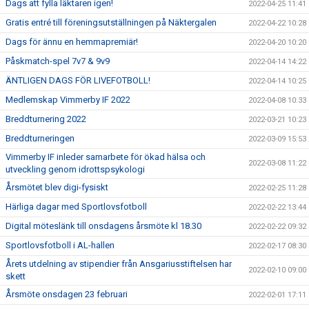
Dags att fylla läktaren igen!
2022-04-25 11:41
Gratis entré till föreningsutställningen på Näktergalen
2022-04-22 10:28
Dags för ännu en hemmapremiär!
2022-04-20 10:20
Påskmatch-spel 7v7 & 9v9
2022-04-14 14:22
ÄNTLIGEN DAGS FÖR LIVEFOTBOLL!
2022-04-14 10:25
Medlemskap Vimmerby IF 2022
2022-04-08 10:33
Breddturnering 2022
2022-03-21 10:23
Breddturneringen
2022-03-09 15:53
Vimmerby IF inleder samarbete för ökad hälsa och
2022-03-08 11:22
utveckling genom idrottspsykologi
Årsmötet blev digi-fysiskt
2022-02-25 11:28
Härliga dagar med Sportlovsfotboll
2022-02-22 13:44
Digital möteslänk till onsdagens årsmöte kl 18.30
2022-02-22 09:32
Sportlovsfotboll i AL-hallen
2022-02-17 08:30
Årets utdelning av stipendier från Ansgariusstiftelsen har
2022-02-10 09:00
skett
Årsmöte onsdagen 23 februari
2022-02-01 17:11