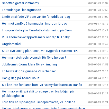
Seriettan gästar Vimmerby
2019-05-23 23:32
Förändringar i ledargruppen
2019-05-23 17:56
Lindö straffade VIF som var lite för uddlösa idag
2019-05-18 21:00
Herr mot Lindö på hemmaplan imorgon lördag
2019-05-17 13:19
Imorgon lördag fin Para-fotbollsturnering på Ceos
2019-05-17 12:47
VIFs andra halva tappade mark och 3 p till Eneby
2019-05-12 22:17
Ungdomsråd
2019-05-08 08:42
Skön avslutning på Arenan, VIF avgjorde i 80e mot HIK
2019-05-04 18:40
Hemmamatch och revansch för förra helgen ?
2019-04-30 16:44
Jubileumströjorna klara för avhämtning
2019-04-30 11:58
En halvtaskig 1a grusade VIFs chanser
2019-04-27 00:13
Härlig dag på Asllani Court
2019-04-24 13:10
5-1 kan inte förklaras bort, VIF va mycket bättre än Tranås
2019-04-18 23:14
Hemmapremiär på skärtorsdagen, en bra början på
2019-04-15 21:17
påskledigheten
Tord fick en 3 poängare i seriepremiären, VIF nollade.
2019-04-13 20:24
Nu har utdelningen av stipendierna från Ansgariusstiftelsen