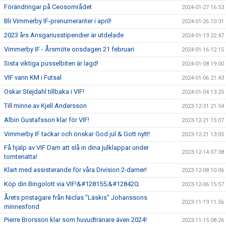
Förändringar på Ceosområdet
2024-01-27 16:53
Bli Vimmerby IF-prenumeranter i april!
2024-01-26 10:31
2023 års Ansgariusstipendier är utdelade
2024-01-19 22:47
Vimmerby IF - Årsmöte onsdagen 21 februari
2024-01-16 12:15
Sista viktiga pusselbiten är lagd!
2024-01-08 19:00
VIF vann KM i Futsal
2024-01-06 21:43
Oskar Stejdahl tillbaka i VIF!
2024-01-04 13:25
Till minne av Kjell Andersson
2023-12-31 21:54
Albin Gustafsson klar för VIF!
2023-12-21 15:07
Vimmerby IF tackar och önskar God jul & Gott nytt!
2023-12-21 13:05
Få hjälp av VIF Dam att slå in dina julklappar under
2023-12-14 07:38
tomtenatta!
Klart med assisterande för våra Division 2-damer!
2023-12-08 10:06
Köp din Bingolott via VIF!&#128155;&#128420;
2023-12-06 15:57
Årets pristagare från Niclas "Läskis" Johanssons
2023-11-19 11:56
minnesfond
Pierre Brorsson klar som huvudtränare även 2024!
2023-11-15 08:26