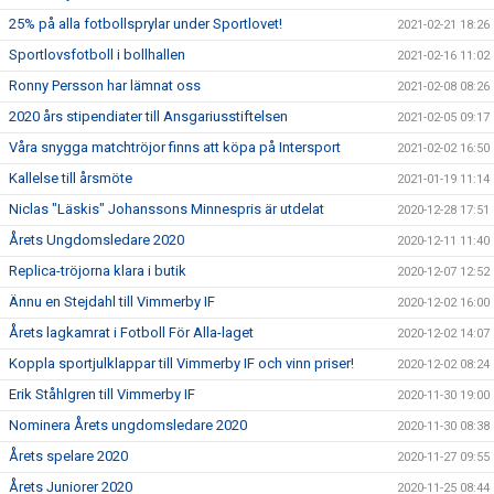
25% på alla fotbollsprylar under Sportlovet!
2021-02-21 18:26
Sportlovsfotboll i bollhallen
2021-02-16 11:02
Ronny Persson har lämnat oss
2021-02-08 08:26
2020 års stipendiater till Ansgariusstiftelsen
2021-02-05 09:17
Våra snygga matchtröjor finns att köpa på Intersport
2021-02-02 16:50
Kallelse till årsmöte
2021-01-19 11:14
Niclas "Läskis" Johanssons Minnespris är utdelat
2020-12-28 17:51
Årets Ungdomsledare 2020
2020-12-11 11:40
Replica-tröjorna klara i butik
2020-12-07 12:52
Ännu en Stejdahl till Vimmerby IF
2020-12-02 16:00
Årets lagkamrat i Fotboll För Alla-laget
2020-12-02 14:07
Koppla sportjulklappar till Vimmerby IF och vinn priser!
2020-12-02 08:24
Erik Ståhlgren till Vimmerby IF
2020-11-30 19:00
Nominera Årets ungdomsledare 2020
2020-11-30 08:38
Årets spelare 2020
2020-11-27 09:55
Årets Juniorer 2020
2020-11-25 08:44