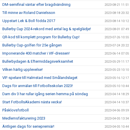
DM-semifinal väntar efter bragdvändning
2023-08-21 11:51
Till minne av Roland Danielsson
2023-08-18 20:32
Uppstart Lek & Boll födda 2017
2023-08-14 10:12
Bullerby Cup 2024-rekord med antal lag & spelglädje!
2023-08-01 07:49
QR-kod till komplett program för Bullerby Cup!
2023-07-26 10:55
Bullerby Cup-golfen för 25e gången
2023-07-24 20:22
Imponerande 400 matcher i VIF-dressen!
2023-06-14 07:05
Bullerbydagen & Eftermiddagsverksamhet
2023-05-29 11:17
Vilken härlig upplevelse!
2023-05-23 10:10
VIF-spelare till Halmstad med Smålandslaget
2023-05-16 12:17
Dags för anmälan till Fotbollsskolan 2023!
2023-05-10 10:44
Dam div 3 har rullar igång serien hemma på söndag
2023-04-14 18:29
Start FotbollsAkademi nästa vecka!
2023-04-14 10:37
Påsklovsfotboll
2023-04-06 09:59
Medlemsfakturering 2023
2023-04-05 13:34
Äntligen dags för seriepremiär!
2023-04-05 10:44