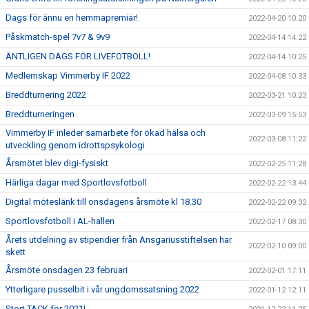
Dags för ännu en hemmapremiär!
2022-04-20 10:20
Påskmatch-spel 7v7 & 9v9
2022-04-14 14:22
ÄNTLIGEN DAGS FÖR LIVEFOTBOLL!
2022-04-14 10:25
Medlemskap Vimmerby IF 2022
2022-04-08 10:33
Breddturnering 2022
2022-03-21 10:23
Breddturneringen
2022-03-09 15:53
Vimmerby IF inleder samarbete för ökad hälsa och
2022-03-08 11:22
utveckling genom idrottspsykologi
Årsmötet blev digi-fysiskt
2022-02-25 11:28
Härliga dagar med Sportlovsfotboll
2022-02-22 13:44
Digital möteslänk till onsdagens årsmöte kl 18.30
2022-02-22 09:32
Sportlovsfotboll i AL-hallen
2022-02-17 08:30
Årets utdelning av stipendier från Ansgariusstiftelsen har
2022-02-10 09:00
skett
Årsmöte onsdagen 23 februari
2022-02-01 17:11
Ytterligare pusselbit i vår ungdomssatsning 2022
2022-01-12 12:11
Stort TACK för 2021!