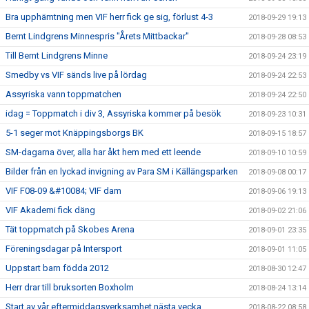
Bra upphämtning men VIF herr fick ge sig, förlust 4-3
2018-09-29 19:13
Bernt Lindgrens Minnespris "Årets Mittbackar"
2018-09-28 08:53
Till Bernt Lindgrens Minne
2018-09-24 23:19
Smedby vs VIF sänds live på lördag
2018-09-24 22:53
Assyriska vann toppmatchen
2018-09-24 22:50
idag = Toppmatch i div 3, Assyriska kommer på besök
2018-09-23 10:31
5-1 seger mot Knäppingsborgs BK
2018-09-15 18:57
SM-dagarna över, alla har åkt hem med ett leende
2018-09-10 10:59
Bilder från en lyckad invigning av Para SM i Källängsparken
2018-09-08 00:17
VIF F08-09 &#10084; VIF dam
2018-09-06 19:13
VIF Akademi fick däng
2018-09-02 21:06
Tät toppmatch på Skobes Arena
2018-09-01 23:35
Föreningsdagar på Intersport
2018-09-01 11:05
Uppstart barn födda 2012
2018-08-30 12:47
Herr drar till bruksorten Boxholm
2018-08-24 13:14
Start av vår eftermiddagsverksamhet nästa vecka
2018-08-22 08:58