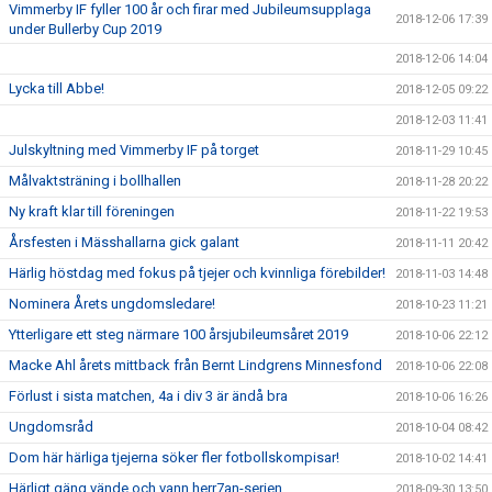
Vimmerby IF fyller 100 år och firar med Jubileumsupplaga
2018-12-06 17:39
under Bullerby Cup 2019
2018-12-06 14:04
Lycka till Abbe!
2018-12-05 09:22
2018-12-03 11:41
Julskyltning med Vimmerby IF på torget
2018-11-29 10:45
Målvaktsträning i bollhallen
2018-11-28 20:22
Ny kraft klar till föreningen
2018-11-22 19:53
Årsfesten i Mässhallarna gick galant
2018-11-11 20:42
Härlig höstdag med fokus på tjejer och kvinnliga förebilder!
2018-11-03 14:48
Nominera Årets ungdomsledare!
2018-10-23 11:21
Ytterligare ett steg närmare 100 årsjubileumsåret 2019
2018-10-06 22:12
Macke Ahl årets mittback från Bernt Lindgrens Minnesfond
2018-10-06 22:08
Förlust i sista matchen, 4a i div 3 är ändå bra
2018-10-06 16:26
Ungdomsråd
2018-10-04 08:42
Dom här härliga tjejerna söker fler fotbollskompisar!
2018-10-02 14:41
Härligt gäng vände och vann herr7an-serien
2018-09-30 13:50