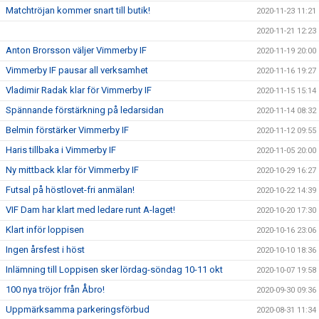
Matchtröjan kommer snart till butik!
2020-11-23 11:21
2020-11-21 12:23
Anton Brorsson väljer Vimmerby IF
2020-11-19 20:00
Vimmerby IF pausar all verksamhet
2020-11-16 19:27
Vladimir Radak klar för Vimmerby IF
2020-11-15 15:14
Spännande förstärkning på ledarsidan
2020-11-14 08:32
Belmin förstärker Vimmerby IF
2020-11-12 09:55
Haris tillbaka i Vimmerby IF
2020-11-05 20:00
Ny mittback klar för Vimmerby IF
2020-10-29 16:27
Futsal på höstlovet-fri anmälan!
2020-10-22 14:39
VIF Dam har klart med ledare runt A-laget!
2020-10-20 17:30
Klart inför loppisen
2020-10-16 23:06
Ingen årsfest i höst
2020-10-10 18:36
Inlämning till Loppisen sker lördag-söndag 10-11 okt
2020-10-07 19:58
100 nya tröjor från Åbro!
2020-09-30 09:36
Uppmärksamma parkeringsförbud
2020-08-31 11:34