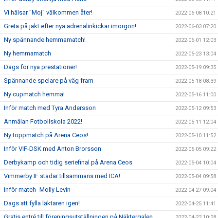
Vi hälsar "Moj" välkommen åter!
2022-06-08 10:21
Greta på jakt efter nya adrenalinkickar imorgon!
2022-06-03 07:20
Ny spännande hemmamatch!
2022-06-01 12:03
Ny hemmamatch
2022-05-23 13:04
Dags för nya prestationer!
2022-05-19 09:35
Spännande spelare på väg fram
2022-05-18 08:39
Ny cupmatch hemma!
2022-05-16 11:00
Inför match med Tyra Andersson
2022-05-12 09:53
Anmälan Fotbollskola 2022!
2022-05-11 12:04
Ny toppmatch på Arena Ceos!
2022-05-10 11:52
Inför VIF-DSK med Anton Brorsson
2022-05-05 09:22
Derbykamp och tidig seriefinal på Arena Ceos
2022-05-04 10:04
Vimmerby IF städar tillsammans med ICA!
2022-05-04 09:58
Inför match- Molly Levin
2022-04-27 09:04
Dags att fylla läktaren igen!
2022-04-25 11:41
Gratis entré till föreningsutställningen på Näktergalen
2022-04-22 10:28