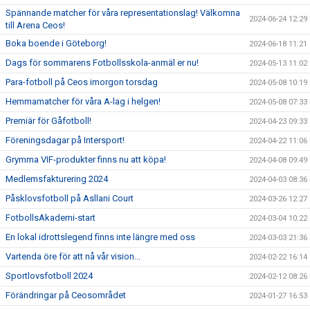
Spännande matcher för våra representationslag! Välkomna
2024-06-24 12:29
till Arena Ceos!
Boka boende i Göteborg!
2024-06-18 11:21
Dags för sommarens Fotbollsskola-anmäl er nu!
2024-05-13 11:02
Para-fotboll på Ceos imorgon torsdag
2024-05-08 10:19
Hemmamatcher för våra A-lag i helgen!
2024-05-08 07:33
Premiär för Gåfotboll!
2024-04-23 09:33
Föreningsdagar på Intersport!
2024-04-22 11:06
Grymma VIF-produkter finns nu att köpa!
2024-04-08 09:49
Medlemsfakturering 2024
2024-04-03 08:36
Påsklovsfotboll på Asllani Court
2024-03-26 12:27
FotbollsAkademi-start
2024-03-04 10:22
En lokal idrottslegend finns inte längre med oss
2024-03-03 21:36
Vartenda öre för att nå vår vision...
2024-02-22 16:14
Sportlovsfotboll 2024
2024-02-12 08:26
Förändringar på Ceosområdet
2024-01-27 16:53