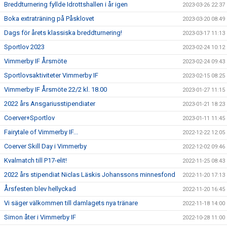
Breddturnering fyllde Idrottshallen i år igen
2023-03-26 22:37
Boka extraträning på Påsklovet
2023-03-20 08:49
Dags för årets klassiska breddturnering!
2023-03-17 11:13
Sportlov 2023
2023-02-24 10:12
Vimmerby IF Årsmöte
2023-02-24 09:43
Sportlovsaktiviteter Vimmerby IF
2023-02-15 08:25
Vimmerby IF Årsmöte 22/2 kl. 18.00
2023-01-27 11:15
2022 års Ansgariusstipendiater
2023-01-21 18:23
Coerver+Sportlov
2023-01-11 11:45
Fairytale of Vimmerby IF...
2022-12-22 12:05
Coerver Skill Day i Vimmerby
2022-12-02 09:46
Kvalmatch till P17-elit!
2022-11-25 08:43
2022 års stipendiat Niclas Läskis Johanssons minnesfond
2022-11-20 17:13
Årsfesten blev hellyckad
2022-11-20 16:45
Vi säger välkommen till damlagets nya tränare
2022-11-18 14:00
Simon åter i Vimmerby IF
2022-10-28 11:00