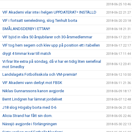
2018-06-25 10:46
VIF Akademi vilar inte i helgen UPPDATERAT= INSTÄLLD
2018-06-22 21:27
VIF i fortsatt serieledning, slog Tenhult borta
2018-06-20 23:18
SMÅLANDSDERBY I ETTAN!!
2018-06-18 21:31
VIF bjöd in våra 50 årsjubilarer och 30-årsmedlemmar
2018-06-17 22:31
VIF tog hem segern och klev upp på position ett i tabellen
2018-06-17 22:17
drygt 4 timmar kvar till match
2018-06-17 11:44
Vi firar lite extra på söndag, då vi har en tidig liten seriefinal
2018-06-12 23:41
mot Smedby
Landslagets Fotbollsskola och VM-premiär!
2018-06-12 10:50
VIF Akademi vann derbyt mot FBSK
2018-06-11 21:36
Niklas Gunnarssons kanon avgjorde
2018-06-09 18:17
Bernt Lindgren har lämnat jordelivet
2018-06-07 12:48
J18 slog Högsby borta med 0-6
2018-06-06 21:02
Alicia Strand har fått sin dom.
2018-06-05 22:46
Nässjö avgjorde i förlängningen
2018-05-30 22:13