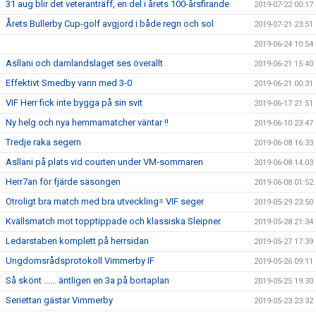
31 aug blir det veteranträff, en del i årets 100-årsfirande
2019-07-22 00:17
Årets Bullerby Cup-golf avgjord i både regn och sol
2019-07-21 23:51
2019-06-24 10:54
Asllani och damlandslaget ses överallt
2019-06-21 15:40
Effektivt Smedby vann med 3-0
2019-06-21 00:31
VIF Herr fick inte bygga på sin svit
2019-06-17 21:51
Ny helg och nya hemmamatcher väntar !!
2019-06-10 23:47
Tredje raka segern
2019-06-08 16:33
Asllani på plats vid courten under VM-sommaren
2019-06-08 14:03
Herr7an för fjärde säsongen
2019-06-08 01:52
Otroligt bra match med bra utveckling= VIF seger
2019-05-29 23:50
Kvällsmatch mot topptippade och klassiska Sleipner
2019-05-28 21:34
Ledarstaben komplett på herrsidan
2019-05-27 17:39
Ungdomsrådsprotokoll Vimmerby IF
2019-05-26 09:11
Så skönt ...... äntligen en 3a på bortaplan
2019-05-25 19:30
Seriettan gästar Vimmerby
2019-05-23 23:32