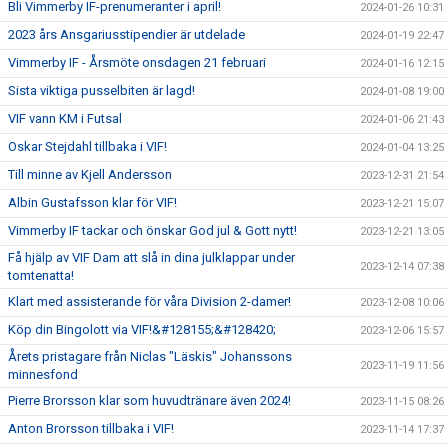
Bli Vimmerby IF-prenumeranter i april!
2024-01-26 10:31
2023 års Ansgariusstipendier är utdelade
2024-01-19 22:47
Vimmerby IF - Årsmöte onsdagen 21 februari
2024-01-16 12:15
Sista viktiga pusselbiten är lagd!
2024-01-08 19:00
VIF vann KM i Futsal
2024-01-06 21:43
Oskar Stejdahl tillbaka i VIF!
2024-01-04 13:25
Till minne av Kjell Andersson
2023-12-31 21:54
Albin Gustafsson klar för VIF!
2023-12-21 15:07
Vimmerby IF tackar och önskar God jul & Gott nytt!
2023-12-21 13:05
Få hjälp av VIF Dam att slå in dina julklappar under
2023-12-14 07:38
tomtenatta!
Klart med assisterande för våra Division 2-damer!
2023-12-08 10:06
Köp din Bingolott via VIF!&#128155;&#128420;
2023-12-06 15:57
Årets pristagare från Niclas "Läskis" Johanssons
2023-11-19 11:56
minnesfond
Pierre Brorsson klar som huvudtränare även 2024!
2023-11-15 08:26
Anton Brorsson tillbaka i VIF!
2023-11-14 17:37