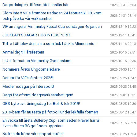
Dagordningen till årsmötet anslås här
2026-01-31 08:53
Glöm Inte !! VIFs årsmöte tisdagen 24 februari kl 18, kom
2026-01-31 08:14
och påverka vår verksamhet
VIF arrangerar Vimmerby Futsal Cup söndagen 4e januari
2025-12-19 19:22
JULKLAPPSDAGAR HOS INTERSPORT!
2025-12-11 10:41
Toffe Lätt blev den sista som fick Läskis Minnespris
2025-11-16 20:13
Anmäl dig till årsfesten!
2025-10-15 09:51
LIU-information Vimmerby Gymnasium
2025-10-15 09:36
Nominera Årets Ungdomsledare
2025-09-30 10:11
Datum för VIF’s årsfest 2025!
2025-09-25 13:47
Medlemsdagar på Intersport!
2025-09-23 08:45
Dags för eftermiddagsverksamhet igen!
2025-09-01 10:31
OBS byte av träningsdag för Boll & lek 2019!
2025-08-25 10:36
2019-barn får nu testa på fotboll under lekfulla former!
2025-08-12 10:47
En vecka till årets Bullerby Cup, som seden kräver har vi
2025-07-15 20:29
även kört en BC golf som uppstart
Nu kan du köpa vår supportertröja!
2025-06-25 10:53