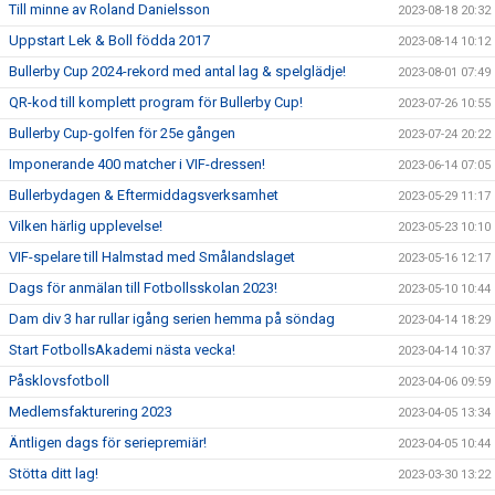
Till minne av Roland Danielsson
2023-08-18 20:32
Uppstart Lek & Boll födda 2017
2023-08-14 10:12
Bullerby Cup 2024-rekord med antal lag & spelglädje!
2023-08-01 07:49
QR-kod till komplett program för Bullerby Cup!
2023-07-26 10:55
Bullerby Cup-golfen för 25e gången
2023-07-24 20:22
Imponerande 400 matcher i VIF-dressen!
2023-06-14 07:05
Bullerbydagen & Eftermiddagsverksamhet
2023-05-29 11:17
Vilken härlig upplevelse!
2023-05-23 10:10
VIF-spelare till Halmstad med Smålandslaget
2023-05-16 12:17
Dags för anmälan till Fotbollsskolan 2023!
2023-05-10 10:44
Dam div 3 har rullar igång serien hemma på söndag
2023-04-14 18:29
Start FotbollsAkademi nästa vecka!
2023-04-14 10:37
Påsklovsfotboll
2023-04-06 09:59
Medlemsfakturering 2023
2023-04-05 13:34
Äntligen dags för seriepremiär!
2023-04-05 10:44
Stötta ditt lag!
2023-03-30 13:22