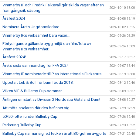
Vimmerby IF och Fredrik Falkevall går skilda vägar efter en
2024-10-10 18:00
framgångsrik säsong
Årsfest 2024
2024-10-08 15:19
Nominera Årets Ungdomsledare
2024-10-02 10:15
Vimmerby IF:s verksamhet bara växer...
2024-09-26 08:29
Förtydligande gällande trygg miljö och film/foto av
2024-09-24 16:09
Vimmerby IF:s verksamhet:
Årsfest 2024!
2024-09-17 08:17
Årets sista sammandrag för FFA 2024
2024-09-07 15:44
Vimmerby IF nominerade till Plan Internationals Flickapris
2024-08-19 09:00
Uppstart Lek & Boll för barn födda 2018!
2024-08-12 10:46
Vilken VIF & Bullerby Cup-sommar!
2024-08-09 09:37
Äntligen omstart av Division 2 Nordöstra Götaland Dam!
2024-08-08 10:27
Att möta spelaren där den befinner sig
2024-07-29 07:59
50/50-lotteri under Bullerby Cup
2024-07-26 12:40
Parkering Bullerby Cup
2024-07-23 13:52
Bullerby Cup närmar sig, ett tecken är att BC-golfen avgjorts
2024-07-21 22:40