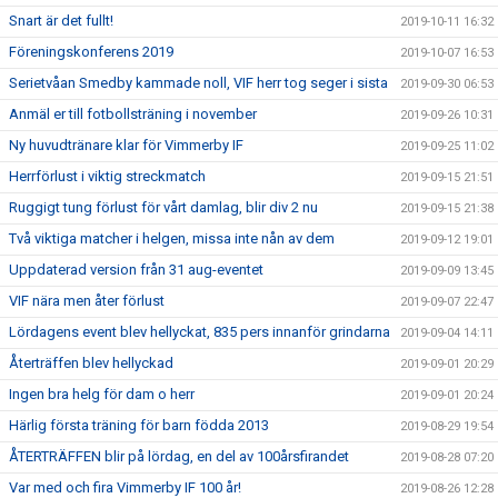
Snart är det fullt!
2019-10-11 16:32
Föreningskonferens 2019
2019-10-07 16:53
Serietvåan Smedby kammade noll, VIF herr tog seger i sista
2019-09-30 06:53
Anmäl er till fotbollsträning i november
2019-09-26 10:31
Ny huvudtränare klar för Vimmerby IF
2019-09-25 11:02
Herrförlust i viktig streckmatch
2019-09-15 21:51
Ruggigt tung förlust för vårt damlag, blir div 2 nu
2019-09-15 21:38
Två viktiga matcher i helgen, missa inte nån av dem
2019-09-12 19:01
Uppdaterad version från 31 aug-eventet
2019-09-09 13:45
VIF nära men åter förlust
2019-09-07 22:47
Lördagens event blev hellyckat, 835 pers innanför grindarna
2019-09-04 14:11
Återträffen blev hellyckad
2019-09-01 20:29
Ingen bra helg för dam o herr
2019-09-01 20:24
Härlig första träning för barn födda 2013
2019-08-29 19:54
ÅTERTRÄFFEN blir på lördag, en del av 100årsfirandet
2019-08-28 07:20
Var med och fira Vimmerby IF 100 år!
2019-08-26 12:28