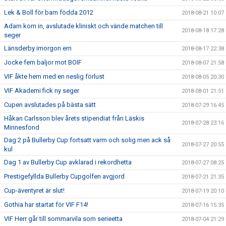
Lek & Boll för barn födda 2012
2018-08-21 10:07
Adam kom in, avslutade kliniskt och vände matchen till
2018-08-18 17:28
seger
Länsderby imorgon em
2018-08-17 22:38
Jocke fem baljor mot BOIF
2018-08-07 21:58
VIF åkte hem med en neslig förlust
2018-08-05 20:30
VIF Akademi fick ny seger
2018-08-01 21:51
Cupen avslutades på bästa sätt
2018-07-29 16:45
Håkan Carlsson blev årets stipendiat från Läskis
2018-07-28 23:16
Minnesfond
Dag 2 på Bullerby Cup fortsatt varm och solig men ack så
2018-07-27 20:55
kul
Dag 1 av Bullerby Cup avklarad i rekordhetta
2018-07-27 08:25
Prestigefyllda Bullerby Cupgolfen avgjord
2018-07-21 21:35
Cup-äventyret är slut!
2018-07-19 20:10
Gothia har startat för VIF F14!
2018-07-16 15:35
VIF Herr går till sommarvila som serieetta
2018-07-04 21:29