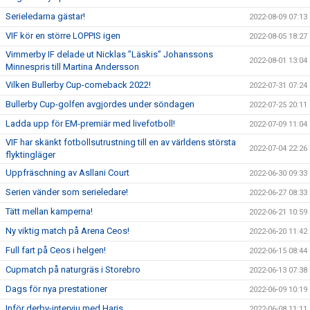
Serieledarna gästar!
2022-08-09 07:13
VIF kör en större LOPPIS igen
2022-08-05 18:27
Vimmerby IF delade ut Nicklas ”Läskis” Johanssons
2022-08-01 13:04
Minnespris till Martina Andersson
Vilken Bullerby Cup-comeback 2022!
2022-07-31 07:24
Bullerby Cup-golfen avgjordes under söndagen
2022-07-25 20:11
Ladda upp för EM-premiär med livefotboll!
2022-07-09 11:04
VIF har skänkt fotbollsutrustning till en av världens största
2022-07-04 22:26
flyktingläger
Uppfräschning av Asllani Court
2022-06-30 09:33
Serien vänder som serieledare!
2022-06-27 08:33
Tätt mellan kamperna!
2022-06-21 10:59
Ny viktig match på Arena Ceos!
2022-06-20 11:42
Full fart på Ceos i helgen!
2022-06-15 08:44
Cupmatch på naturgräs i Storebro
2022-06-13 07:38
Dags för nya prestationer
2022-06-09 10:19
Inför derby-intervju med Haris
2022-06-08 11:11