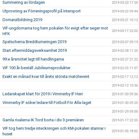
Summering av lördagen
2019-03-23 17:50
Utprovning av Förreningsprofil på Intersport
2019-03-22 09:44
Domarutbildning 2019
2019-03-21 10:12
VIF-ungdomarna tog hem pokalen för evigt efter seger mot
2019-03-17 22:02
HFK
Spelschema Breddturneringen 2019
2019-03-07 09:19
Start eftermiddagsverksamhet 2019
2019-02-28 11:25
99:e årsmötet lagt till handlingarna
2019-02-27 21:22
VIF 100 år-beställ Jubileumsprodukter
2019-02-25 11:07
Exakt en månad kvar till årets största matchevent
2019-02-17 12:12
2019-02-12 10:36
Ledarskapet klart för 2019 i Vimmerby IF Herr
2019-01-30 09:36
Vimmerby IF söker ledare till Fotboll För Alla-laget
2019-01-30 09:25
2019-01-29 09:00
Gamla rivalerna IK Tord borta i div 3 premiären
2019-01-17 22:55
VIF tog hem tredje inteckningen och KM-pokalen stannar i
2019-01-05 18:02
huset