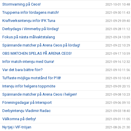
Stormvarning på Ceos!
2021-10-01 10:48
Trupperna inför lördagens match!
2021-09-30 11:43
Kraftverksintervju inför IFK Tuna
2021-09-29 09:40
Derbydags i Vimmerby på lördag!
2021-09-28 11:12
Fokus på nästa målvaktstalang
2021-09-24 13:09
Spännande matcher på Arena Ceos på lördag!
2021-09-22 10:29
OBS MATCHEN SPELAS PÅ ARENA CEOS!
2021-09-17 10:59
Inför match-intervju med Gurra!
2021-09-16 12:32
Var det bara bättre förr?
2021-09-10 11:56
Tuffaste möjliga motstånd för P18!
2021-09-10 10:43
Intervju inför helgens toppmöte
2021-09-09 20:15
Spännande matcher på Arena Ceos i helgen!
2021-09-08 10:23
Föreningsdagar på Intersport
2021-09-06 09:10
Derbyintervju Vladimir Radac
2021-09-03 18:40
Välkomna på derby!
2021-09-01 11:05
Ny tjej i VIF-tröjan
2021-08-26 21:30