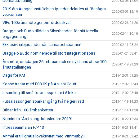
Domarutbildning
2020-03-03 12:04
2019 års Ansgariusstiftelsestipender delades ut för några
2020-03-01 12:19
veckor sen
VIFs 100e årsmöte genomfördes ikväll
2020-02-26 21:26
Bragge och Budo tilldelas Silverhanden för sitt ideella
2020-02-14 10:10
engagemang
Exklusivt erbjudande från samarbetspartner!
2020-02-11 08:24
Bragge o Budo nominerade till stort integrationspris
2020-01-24 08:41
Årsmöte, onsdagen 26 februari och en ny chans att se 100
2020-01-19 21:29
årsutställningen
Dags för KM
2019-12-31 09:25
Kosse tränar med F08-09 på Asllani Court
2019-12-02 08:43
Insamling till små fotbollsspelare i Afrika
2019-12-02 08:40
Futsalsäsongen sparkar igång två helger i rad
2019-11-19 14:23
Bilder från 100-årsbanketten
2019-11-14 11:28
Nominera "Årets ungdomsledare 2019"
2019-10-22 12:33
Intresseanmälan F/P 13
2019-10-21 15:41
Anmäl er till gratis lovaktivitet med Vimmerby IF
2019-10-21 09:42