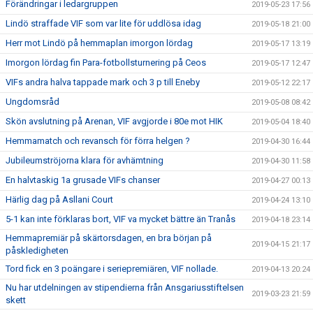
Förändringar i ledargruppen
2019-05-23 17:56
Lindö straffade VIF som var lite för uddlösa idag
2019-05-18 21:00
Herr mot Lindö på hemmaplan imorgon lördag
2019-05-17 13:19
Imorgon lördag fin Para-fotbollsturnering på Ceos
2019-05-17 12:47
VIFs andra halva tappade mark och 3 p till Eneby
2019-05-12 22:17
Ungdomsråd
2019-05-08 08:42
Skön avslutning på Arenan, VIF avgjorde i 80e mot HIK
2019-05-04 18:40
Hemmamatch och revansch för förra helgen ?
2019-04-30 16:44
Jubileumströjorna klara för avhämtning
2019-04-30 11:58
En halvtaskig 1a grusade VIFs chanser
2019-04-27 00:13
Härlig dag på Asllani Court
2019-04-24 13:10
5-1 kan inte förklaras bort, VIF va mycket bättre än Tranås
2019-04-18 23:14
Hemmapremiär på skärtorsdagen, en bra början på
2019-04-15 21:17
påskledigheten
Tord fick en 3 poängare i seriepremiären, VIF nollade.
2019-04-13 20:24
Nu har utdelningen av stipendierna från Ansgariusstiftelsen
2019-03-23 21:59
skett