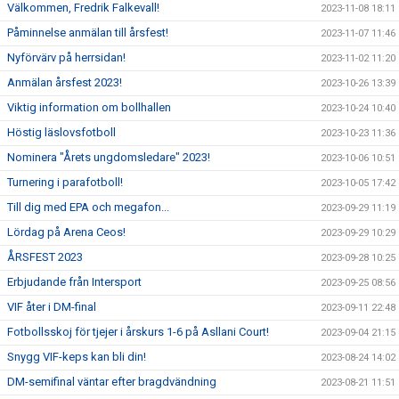
Välkommen, Fredrik Falkevall!
2023-11-08 18:11
Påminnelse anmälan till årsfest!
2023-11-07 11:46
Nyförvärv på herrsidan!
2023-11-02 11:20
Anmälan årsfest 2023!
2023-10-26 13:39
Viktig information om bollhallen
2023-10-24 10:40
Höstig läslovsfotboll
2023-10-23 11:36
Nominera "Årets ungdomsledare" 2023!
2023-10-06 10:51
Turnering i parafotboll!
2023-10-05 17:42
Till dig med EPA och megafon...
2023-09-29 11:19
Lördag på Arena Ceos!
2023-09-29 10:29
ÅRSFEST 2023
2023-09-28 10:25
Erbjudande från Intersport
2023-09-25 08:56
VIF åter i DM-final
2023-09-11 22:48
Fotbollsskoj för tjejer i årskurs 1-6 på Asllani Court!
2023-09-04 21:15
Snygg VIF-keps kan bli din!
2023-08-24 14:02
DM-semifinal väntar efter bragdvändning
2023-08-21 11:51