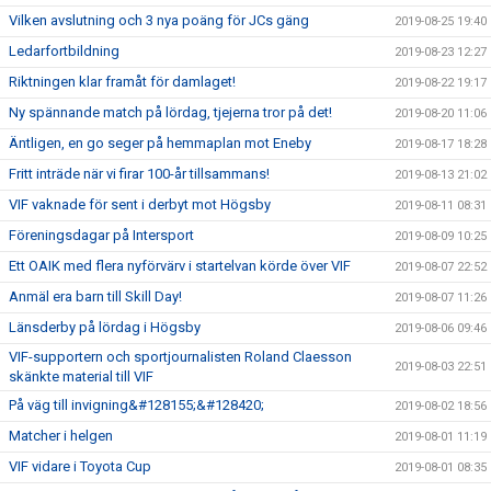
Vilken avslutning och 3 nya poäng för JCs gäng
2019-08-25 19:40
Ledarfortbildning
2019-08-23 12:27
Riktningen klar framåt för damlaget!
2019-08-22 19:17
Ny spännande match på lördag, tjejerna tror på det!
2019-08-20 11:06
Äntligen, en go seger på hemmaplan mot Eneby
2019-08-17 18:28
Fritt inträde när vi firar 100-år tillsammans!
2019-08-13 21:02
VIF vaknade för sent i derbyt mot Högsby
2019-08-11 08:31
Föreningsdagar på Intersport
2019-08-09 10:25
Ett OAIK med flera nyförvärv i startelvan körde över VIF
2019-08-07 22:52
Anmäl era barn till Skill Day!
2019-08-07 11:26
Länsderby på lördag i Högsby
2019-08-06 09:46
VIF-supportern och sportjournalisten Roland Claesson
2019-08-03 22:51
skänkte material till VIF
På väg till invigning&#128155;&#128420;
2019-08-02 18:56
Matcher i helgen
2019-08-01 11:19
VIF vidare i Toyota Cup
2019-08-01 08:35