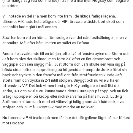
(inte många såg vad som hände), i 2a mera mål men Högsby kom segrare
BARN & UNGDOMSVERKSAMHET
ur striden
VIF hotade en del i 1a men kom inte fram i de riktiga farliga lägena,
STÖTTA VIF
däremot HIK hade hetarelägen där VIF-försvarare täckte bort skott som
sannolikt hade gått i mål annars.
KONTAKT / BOKNING
Straffen kom vid en hörna, förmodligen var det nån fasthållningen, men vi
är osäkra. Mål efter hårt i mitten av målet av Fofana.
Andra lite avvaktande till en början, efter två offensiva byten där Storm och
Jafr kom blev det skillnad, men först 2-0 efter en fint genombrott och
väggspel och sen snygg mål. Just Storm och Jafr skulle sen visa sig på
bästa sidan efter en upprullning på högersidan trampade Jocke förbi sin
back och tryckte in den framför mål och från straffpunkten kunde Jafr
störta fram och trycka in 2-1 intill stolpen. Snyggt och nu ville vi ha en
offensiv av VIF. Det fick vi men först gör HIK ytterligare ett mål likt det
andra, 3-1 och skulle VIF kunna vända detta? Ture upp på topp och nu fick
vi tag i uppspelen på kropp eller nickskarvarna på hans huvud. Ludvig
Strömbom hittade Jafr med ett välavvägt inlägg som Jafr hårt nickar via
stolpen och in i mål. Skönt 3-2 med mindre än tio kvar.
Nu forcerar vi !! Vi trycker på men får inte det där gyllene läget så sur förlust
mot Högsby.