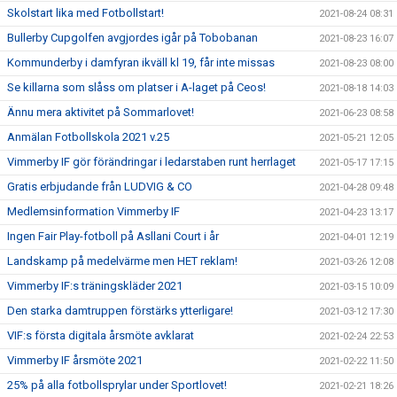
Skolstart lika med Fotbollstart!
2021-08-24 08:31
Bullerby Cupgolfen avgjordes igår på Tobobanan
2021-08-23 16:07
Kommunderby i damfyran ikväll kl 19, får inte missas
2021-08-23 08:00
Se killarna som slåss om platser i A-laget på Ceos!
2021-08-18 14:03
Ännu mera aktivitet på Sommarlovet!
2021-06-23 08:58
Anmälan Fotbollskola 2021 v.25
2021-05-21 12:05
Vimmerby IF gör förändringar i ledarstaben runt herrlaget
2021-05-17 17:15
Gratis erbjudande från LUDVIG & CO
2021-04-28 09:48
Medlemsinformation Vimmerby IF
2021-04-23 13:17
Ingen Fair Play-fotboll på Asllani Court i år
2021-04-01 12:19
Landskamp på medelvärme men HET reklam!
2021-03-26 12:08
Vimmerby IF:s träningskläder 2021
2021-03-15 10:09
Den starka damtruppen förstärks ytterligare!
2021-03-12 17:30
VIF:s första digitala årsmöte avklarat
2021-02-24 22:53
Vimmerby IF årsmöte 2021
2021-02-22 11:50
25% på alla fotbollsprylar under Sportlovet!
2021-02-21 18:26