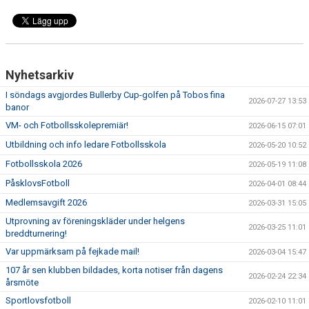
Nyhetsarkiv
I söndags avgjordes Bullerby Cup-golfen på Tobos fina
2026-07-27 13:53
banor
VM- och Fotbollsskolepremiär!
2026-06-15 07:01
Utbildning och info ledare Fotbollsskola
2026-05-20 10:52
Fotbollsskola 2026
2026-05-19 11:08
PåsklovsFotboll
2026-04-01 08:44
Medlemsavgift 2026
2026-03-31 15:05
Utprovning av föreningskläder under helgens
2026-03-25 11:01
breddturnering!
Var uppmärksam på fejkade mail!
2026-03-04 15:47
107 år sen klubben bildades, korta notiser från dagens
2026-02-24 22:34
årsmöte
Sportlovsfotboll
2026-02-10 11:01