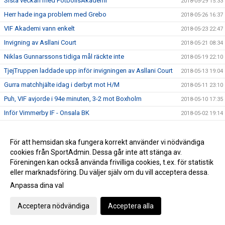
Sista veckan med FotbollsAkademi
2018-05-29 15:33
Herr hade inga problem med Grebo
2018-05-26 16:37
VIF Akademi vann enkelt
2018-05-23 22:47
Invigning av Asllani Court
2018-05-21 08:34
Niklas Gunnarssons tidiga mål räckte inte
2018-05-19 22:10
TjejTruppen laddade upp inför invigningen av Asllani Court
2018-05-13 19:04
Gurra matchhjälte idag i derbyt mot H/M
2018-05-11 23:10
Puh, VIF avjorde i 94e minuten, 3-2 mot Boxholm
2018-05-10 17:35
Inför Vimmerby IF - Onsala BK
2018-05-02 19:14
Boston vann div 6-derbyt mot VIF Akademi
2018-04-29 21:28
VIF besegrade Myresjö med 2-0
För att hemsidan ska fungera korrekt använder vi nödvändiga
2018-04-28 16:25
cookies från SportAdmin. Dessa går inte att stänga av.
Hemmamatch för ett VIF som hittat målformen sista veckan
2018-04-27 21:33
Föreningen kan också använda frivilliga cookies, t.ex. för statistik
Bergdalens IK på lördag!
2018-04-27 20:57
eller marknadsföring. Du väljer själv om du vill acceptera dessa.
Öppettider på kansliet Valborg och 1:a maj
2018-04-26 14:47
Anpassa dina val
Historisk seger för Akademilaget
2018-04-22 22:23
Acceptera nödvändiga
Acceptera alla
Herr vände ett 1-0 underläge till storseger 1-6
2018-04-21 19:53
Dam tappade greppet i 2a och fick en försmädlig