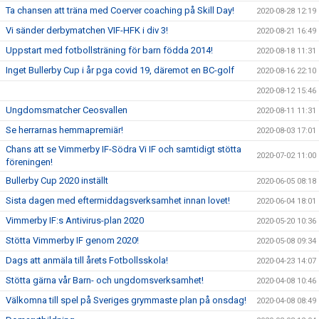
Ta chansen att träna med Coerver coaching på Skill Day!
2020-08-28 12:19
Vi sänder derbymatchen VIF-HFK i div 3!
2020-08-21 16:49
Uppstart med fotbollsträning för barn födda 2014!
2020-08-18 11:31
Inget Bullerby Cup i år pga covid 19, däremot en BC-golf
2020-08-16 22:10
2020-08-12 15:46
Ungdomsmatcher Ceosvallen
2020-08-11 11:31
Se herrarnas hemmapremiär!
2020-08-03 17:01
Chans att se Vimmerby IF-Södra Vi IF och samtidigt stötta
2020-07-02 11:00
föreningen!
Bullerby Cup 2020 inställt
2020-06-05 08:18
Sista dagen med eftermiddagsverksamhet innan lovet!
2020-06-04 18:01
Vimmerby IF:s Antivirus-plan 2020
2020-05-20 10:36
Stötta Vimmerby IF genom 2020!
2020-05-08 09:34
Dags att anmäla till årets Fotbollsskola!
2020-04-23 14:07
Stötta gärna vår Barn- och ungdomsverksamhet!
2020-04-08 10:46
Välkomna till spel på Sveriges grymmaste plan på onsdag!
2020-04-08 08:49