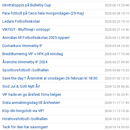
Idrottsloppis på Bullerby Cup
2025-06-19 23:48
Para-fotboll på Ceos hela morgondagen (29 maj)
2025-05-28 10:19
Ledare Fotbollsskolan
2025-05-22 10:10
VIKTIGT - Bluffmejl i omlopp!
2025-05-21 14:36
Anmälan till Fotbollsskolan 2025 öppen!
2025-05-12 09:58
Domarkurs Vimmerby IF
2025-03-24 10:55
Breddturnering VIF v HFK på söndag
2025-03-17 10:58
Årsmöte Vimmerby IF 2024
2025-02-27 09:50
Sportlovsfotboll i bollhallen
2025-02-06 15:53
Save the day !! Årsmötet är onsdagen 26 februari kl 18.30
2025-01-03 12:10
God Jul & Gott Nytt År!
2024-12-24 06:56
VIF hade en go årsfest förra helgen
2024-11-30 23:41
Sista anmälningsdag till årsfesten!
2024-11-17 11:49
Köp din bingolott via VIF!
2024-11-13 10:26
Höstlovsfotboll i bollhallen
2024-10-22 10:02
Tack för den här säsongen!
2024-10-14 09:03