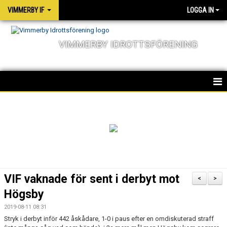
VIMMERBY IF
LOGGA IN
VIMMERBY IDROTTSFÖRENING
HEM
KALENDER
NYHETER
MATCHER
VIF vaknade för sent i derbyt mot
<
>
OM FÖRENINGEN
Högsby
2019-08-11 08:31
SOCIALA ANSVAR
Stryk i derbyt inför 442 åskådare, 1-0 i paus efter en omdiskuterad straff