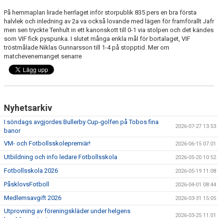
BARN & UNGDOMSVERKSAMHET
På hemmaplan lirade herrlaget inför storpublik 835 pers en bra första
halvlek och inledning av 2a va också lovande med lägen för framförallt Jafr
STÖTTA VIF
men sen tryckte Tenhult in ett kanonskott till 0-1 via stolpen och det kändes
som VIF fick pyspunka. I slutet många enkla mål för bortalaget, VIF
tröstmålade Niklas Gunnarsson till 1-4 på stopptid. Mer om
KONTAKT / BOKNING
matchevenemanget senarre
Nyhetsarkiv
I söndags avgjordes Bullerby Cup-golfen på Tobos fina
2026-07-27 13:53
banor
VM- och Fotbollsskolepremiär!
2026-06-15 07:01
Utbildning och info ledare Fotbollsskola
2026-05-20 10:52
Fotbollsskola 2026
2026-05-19 11:08
PåsklovsFotboll
2026-04-01 08:44
Medlemsavgift 2026
2026-03-31 15:05
Utprovning av föreningskläder under helgens
2026-03-25 11:01