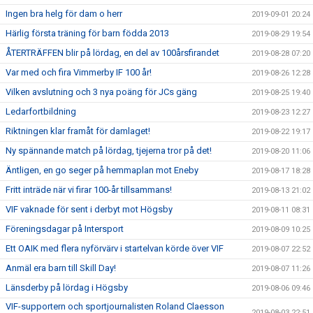
Ingen bra helg för dam o herr
2019-09-01 20:24
Härlig första träning för barn födda 2013
2019-08-29 19:54
ÅTERTRÄFFEN blir på lördag, en del av 100årsfirandet
2019-08-28 07:20
Var med och fira Vimmerby IF 100 år!
2019-08-26 12:28
Vilken avslutning och 3 nya poäng för JCs gäng
2019-08-25 19:40
Ledarfortbildning
2019-08-23 12:27
Riktningen klar framåt för damlaget!
2019-08-22 19:17
Ny spännande match på lördag, tjejerna tror på det!
2019-08-20 11:06
Äntligen, en go seger på hemmaplan mot Eneby
2019-08-17 18:28
Fritt inträde när vi firar 100-år tillsammans!
2019-08-13 21:02
VIF vaknade för sent i derbyt mot Högsby
2019-08-11 08:31
Föreningsdagar på Intersport
2019-08-09 10:25
Ett OAIK med flera nyförvärv i startelvan körde över VIF
2019-08-07 22:52
Anmäl era barn till Skill Day!
2019-08-07 11:26
Länsderby på lördag i Högsby
2019-08-06 09:46
VIF-supportern och sportjournalisten Roland Claesson
2019-08-03 22:51