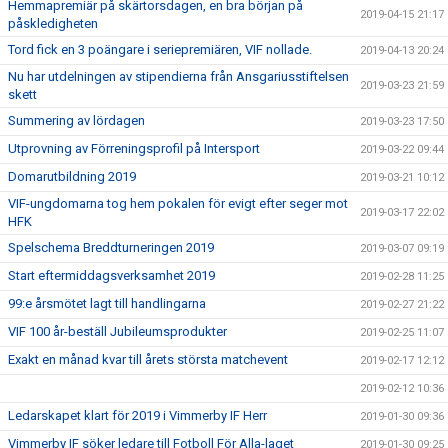
Hemmapremiär på skärtorsdagen, en bra början på
2019-04-15 21:17
påskledigheten
Tord fick en 3 poängare i seriepremiären, VIF nollade.
2019-04-13 20:24
Nu har utdelningen av stipendierna från Ansgariusstiftelsen
2019-03-23 21:59
skett
Summering av lördagen
2019-03-23 17:50
Utprovning av Förreningsprofil på Intersport
2019-03-22 09:44
Domarutbildning 2019
2019-03-21 10:12
VIF-ungdomarna tog hem pokalen för evigt efter seger mot
2019-03-17 22:02
HFK
Spelschema Breddturneringen 2019
2019-03-07 09:19
Start eftermiddagsverksamhet 2019
2019-02-28 11:25
99:e årsmötet lagt till handlingarna
2019-02-27 21:22
VIF 100 år-beställ Jubileumsprodukter
2019-02-25 11:07
Exakt en månad kvar till årets största matchevent
2019-02-17 12:12
2019-02-12 10:36
Ledarskapet klart för 2019 i Vimmerby IF Herr
2019-01-30 09:36
Vimmerby IF söker ledare till Fotboll För Alla-laget
2019-01-30 09:25