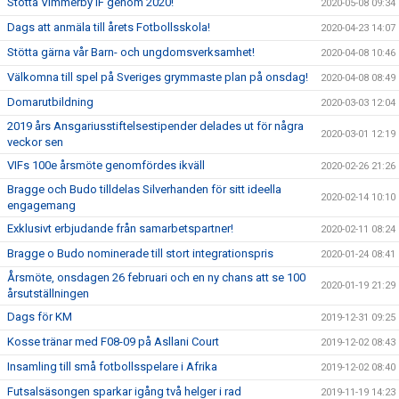
Stötta Vimmerby IF genom 2020!
2020-05-08 09:34
Dags att anmäla till årets Fotbollsskola!
2020-04-23 14:07
Stötta gärna vår Barn- och ungdomsverksamhet!
2020-04-08 10:46
Välkomna till spel på Sveriges grymmaste plan på onsdag!
2020-04-08 08:49
Domarutbildning
2020-03-03 12:04
2019 års Ansgariusstiftelsestipender delades ut för några
2020-03-01 12:19
veckor sen
VIFs 100e årsmöte genomfördes ikväll
2020-02-26 21:26
Bragge och Budo tilldelas Silverhanden för sitt ideella
2020-02-14 10:10
engagemang
Exklusivt erbjudande från samarbetspartner!
2020-02-11 08:24
Bragge o Budo nominerade till stort integrationspris
2020-01-24 08:41
Årsmöte, onsdagen 26 februari och en ny chans att se 100
2020-01-19 21:29
årsutställningen
Dags för KM
2019-12-31 09:25
Kosse tränar med F08-09 på Asllani Court
2019-12-02 08:43
Insamling till små fotbollsspelare i Afrika
2019-12-02 08:40
Futsalsäsongen sparkar igång två helger i rad
2019-11-19 14:23