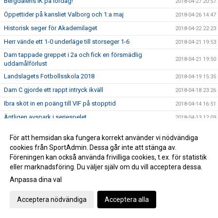
Bergdalens IK på lördag!
2018-04-27 20:57
Öppettider på kansliet Valborg och 1:a maj
2018-04-26 14:47
Historisk seger för Akademilaget
2018-04-22 22:23
Herr vände ett 1-0 underläge till storseger 1-6
2018-04-21 19:53
Dam tappade greppet i 2a och fick en försmädlig
2018-04-21 19:50
uddamålförlust
Landslagets Fotbollsskola 2018
2018-04-19 15:35
Dam C gjorde ett rappt intryck ikväll
2018-04-18 23:26
Ibra sköt in en poäng till VIF på stopptid
2018-04-14 16:51
Äntligen avspark i seriespelet
2018-04-13 12:09
Domarutbildning
2018-04-03 08:44
För att hemsidan ska fungera korrekt använder vi nödvändiga
Helt klart att Håkan blir huvudtränare för VIF Dam
2018-03-22 22:27
cookies från SportAdmin. Dessa går inte att stänga av.
Föreningen kan också använda frivilliga cookies, t.ex. för statistik
Succé igen, breddturneringens charm står sig över tid
2018-03-20 22:39
eller marknadsföring. Du väljer själv om du vill acceptera dessa.
Då var det dags att sparka igång Breddturneringen
2018-03-15 14:11
Anpassa dina val
SM-dagarna avslutades med optimal glädje
2018-03-11 17:46
Vimmerby Sparbank och Vimmerby IF arrangerar återigen
Acceptera nödvändiga
Acceptera alla
2018-03-08 23:11
breddturneringen