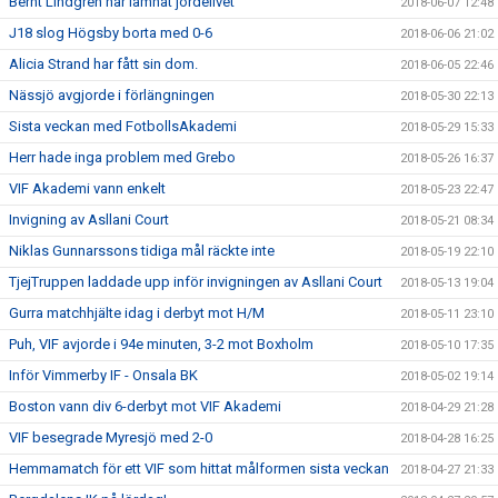
Bernt Lindgren har lämnat jordelivet
2018-06-07 12:48
J18 slog Högsby borta med 0-6
2018-06-06 21:02
Alicia Strand har fått sin dom.
2018-06-05 22:46
Nässjö avgjorde i förlängningen
2018-05-30 22:13
Sista veckan med FotbollsAkademi
2018-05-29 15:33
Herr hade inga problem med Grebo
2018-05-26 16:37
VIF Akademi vann enkelt
2018-05-23 22:47
Invigning av Asllani Court
2018-05-21 08:34
Niklas Gunnarssons tidiga mål räckte inte
2018-05-19 22:10
TjejTruppen laddade upp inför invigningen av Asllani Court
2018-05-13 19:04
Gurra matchhjälte idag i derbyt mot H/M
2018-05-11 23:10
Puh, VIF avjorde i 94e minuten, 3-2 mot Boxholm
2018-05-10 17:35
Inför Vimmerby IF - Onsala BK
2018-05-02 19:14
Boston vann div 6-derbyt mot VIF Akademi
2018-04-29 21:28
VIF besegrade Myresjö med 2-0
2018-04-28 16:25
Hemmamatch för ett VIF som hittat målformen sista veckan
2018-04-27 21:33