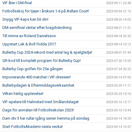
VIF åter i DM-final
2023-09-11 22:48
Fotbollsskoj för tjejer i årskurs 1-6 på Asllani Court!
2023-09-04 21:15
Snygg VIF-keps kan bli din!
2023-08-24 14:02
DM-semifinal väntar efter bragdvändning
2023-08-21 11:51
Till minne av Roland Danielsson
2023-08-18 20:32
Uppstart Lek & Boll födda 2017
2023-08-14 10:12
Bullerby Cup 2024-rekord med antal lag & spelglädje!
2023-08-01 07:49
QR-kod till komplett program för Bullerby Cup!
2023-07-26 10:55
Bullerby Cup-golfen för 25e gången
2023-07-24 20:22
Imponerande 400 matcher i VIF-dressen!
2023-06-14 07:05
Bullerbydagen & Eftermiddagsverksamhet
2023-05-29 11:17
Vilken härlig upplevelse!
2023-05-23 10:10
VIF-spelare till Halmstad med Smålandslaget
2023-05-16 12:17
Dags för anmälan till Fotbollsskolan 2023!
2023-05-10 10:44
Dam div 3 har rullar igång serien hemma på söndag
2023-04-14 18:29
Start FotbollsAkademi nästa vecka!
2023-04-14 10:37