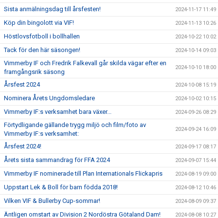
Sista anmälningsdag till årsfesten!
2024-11-17 11:49
Köp din bingolott via VIF!
2024-11-13 10:26
Höstlovsfotboll i bollhallen
2024-10-22 10:02
Tack för den här säsongen!
2024-10-14 09:03
Vimmerby IF och Fredrik Falkevall går skilda vägar efter en
2024-10-10 18:00
framgångsrik säsong
Årsfest 2024
2024-10-08 15:19
Nominera Årets Ungdomsledare
2024-10-02 10:15
Vimmerby IF:s verksamhet bara växer...
2024-09-26 08:29
Förtydligande gällande trygg miljö och film/foto av
2024-09-24 16:09
Vimmerby IF:s verksamhet:
Årsfest 2024!
2024-09-17 08:17
Årets sista sammandrag för FFA 2024
2024-09-07 15:44
Vimmerby IF nominerade till Plan Internationals Flickapris
2024-08-19 09:00
Uppstart Lek & Boll för barn födda 2018!
2024-08-12 10:46
Vilken VIF & Bullerby Cup-sommar!
2024-08-09 09:37
Äntligen omstart av Division 2 Nordöstra Götaland Dam!
2024-08-08 10:27