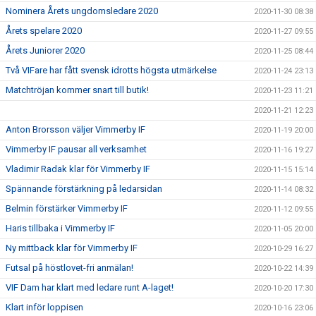
Nominera Årets ungdomsledare 2020
2020-11-30 08:38
Årets spelare 2020
2020-11-27 09:55
Årets Juniorer 2020
2020-11-25 08:44
Två VIFare har fått svensk idrotts högsta utmärkelse
2020-11-24 23:13
Matchtröjan kommer snart till butik!
2020-11-23 11:21
2020-11-21 12:23
Anton Brorsson väljer Vimmerby IF
2020-11-19 20:00
Vimmerby IF pausar all verksamhet
2020-11-16 19:27
Vladimir Radak klar för Vimmerby IF
2020-11-15 15:14
Spännande förstärkning på ledarsidan
2020-11-14 08:32
Belmin förstärker Vimmerby IF
2020-11-12 09:55
Haris tillbaka i Vimmerby IF
2020-11-05 20:00
Ny mittback klar för Vimmerby IF
2020-10-29 16:27
Futsal på höstlovet-fri anmälan!
2020-10-22 14:39
VIF Dam har klart med ledare runt A-laget!
2020-10-20 17:30
Klart inför loppisen
2020-10-16 23:06