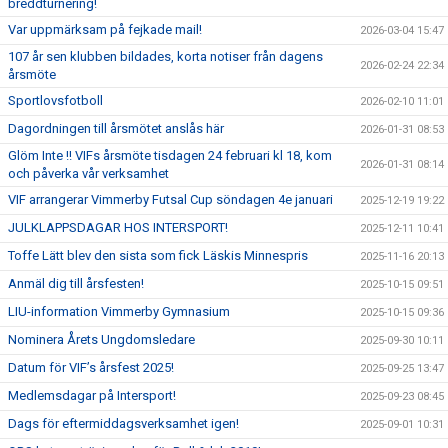
breddturnering!
Var uppmärksam på fejkade mail!
2026-03-04 15:47
107 år sen klubben bildades, korta notiser från dagens
2026-02-24 22:34
årsmöte
Sportlovsfotboll
2026-02-10 11:01
Dagordningen till årsmötet anslås här
2026-01-31 08:53
Glöm Inte !! VIFs årsmöte tisdagen 24 februari kl 18, kom
2026-01-31 08:14
och påverka vår verksamhet
VIF arrangerar Vimmerby Futsal Cup söndagen 4e januari
2025-12-19 19:22
JULKLAPPSDAGAR HOS INTERSPORT!
2025-12-11 10:41
Toffe Lätt blev den sista som fick Läskis Minnespris
2025-11-16 20:13
Anmäl dig till årsfesten!
2025-10-15 09:51
LIU-information Vimmerby Gymnasium
2025-10-15 09:36
Nominera Årets Ungdomsledare
2025-09-30 10:11
Datum för VIF’s årsfest 2025!
2025-09-25 13:47
Medlemsdagar på Intersport!
2025-09-23 08:45
Dags för eftermiddagsverksamhet igen!
2025-09-01 10:31