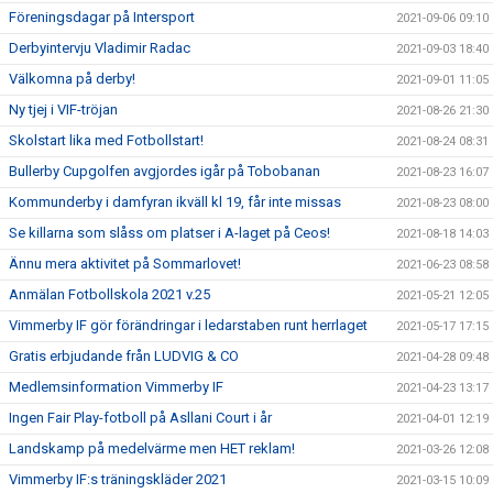
Föreningsdagar på Intersport
2021-09-06 09:10
Derbyintervju Vladimir Radac
2021-09-03 18:40
Välkomna på derby!
2021-09-01 11:05
Ny tjej i VIF-tröjan
2021-08-26 21:30
Skolstart lika med Fotbollstart!
2021-08-24 08:31
Bullerby Cupgolfen avgjordes igår på Tobobanan
2021-08-23 16:07
Kommunderby i damfyran ikväll kl 19, får inte missas
2021-08-23 08:00
Se killarna som slåss om platser i A-laget på Ceos!
2021-08-18 14:03
Ännu mera aktivitet på Sommarlovet!
2021-06-23 08:58
Anmälan Fotbollskola 2021 v.25
2021-05-21 12:05
Vimmerby IF gör förändringar i ledarstaben runt herrlaget
2021-05-17 17:15
Gratis erbjudande från LUDVIG & CO
2021-04-28 09:48
Medlemsinformation Vimmerby IF
2021-04-23 13:17
Ingen Fair Play-fotboll på Asllani Court i år
2021-04-01 12:19
Landskamp på medelvärme men HET reklam!
2021-03-26 12:08
Vimmerby IF:s träningskläder 2021
2021-03-15 10:09