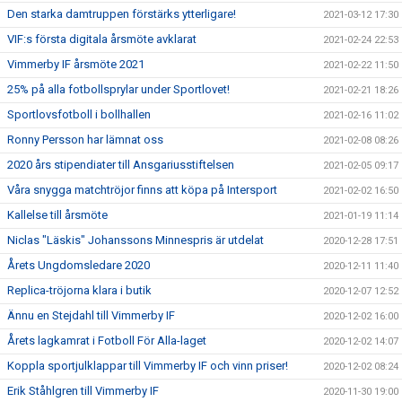
Den starka damtruppen förstärks ytterligare!
2021-03-12 17:30
VIF:s första digitala årsmöte avklarat
2021-02-24 22:53
Vimmerby IF årsmöte 2021
2021-02-22 11:50
25% på alla fotbollsprylar under Sportlovet!
2021-02-21 18:26
Sportlovsfotboll i bollhallen
2021-02-16 11:02
Ronny Persson har lämnat oss
2021-02-08 08:26
2020 års stipendiater till Ansgariusstiftelsen
2021-02-05 09:17
Våra snygga matchtröjor finns att köpa på Intersport
2021-02-02 16:50
Kallelse till årsmöte
2021-01-19 11:14
Niclas "Läskis" Johanssons Minnespris är utdelat
2020-12-28 17:51
Årets Ungdomsledare 2020
2020-12-11 11:40
Replica-tröjorna klara i butik
2020-12-07 12:52
Ännu en Stejdahl till Vimmerby IF
2020-12-02 16:00
Årets lagkamrat i Fotboll För Alla-laget
2020-12-02 14:07
Koppla sportjulklappar till Vimmerby IF och vinn priser!
2020-12-02 08:24
Erik Ståhlgren till Vimmerby IF
2020-11-30 19:00