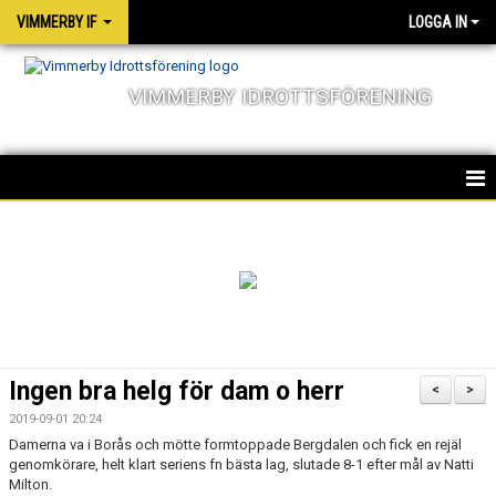
VIMMERBY IF
LOGGA IN
VIMMERBY IDROTTSFÖRENING
HEM
KALENDER
NYHETER
MATCHER
Ingen bra helg för dam o herr
<
>
OM FÖRENINGEN
2019-09-01 20:24
Damerna va i Borås och mötte formtoppade Bergdalen och fick en rejäl
SOCIALA ANSVAR
genomkörare, helt klart seriens fn bästa lag, slutade 8-1 efter mål av Natti
Milton.