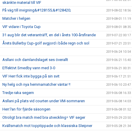
skänkte material till VIF
På väg till invigning&#128155;&#128420;
2019-08-02 18:56
Matcher i helgen
2019-08-01 11:19
VIF vidare i Toyota Cup
2019-08-01 08:35
31 aug blir det veteranträff, en del i årets 100-årsfirande
2019-07-22 00:17
Årets Bullerby Cup-golf avgjord i både regn och sol
2019-07-21 23:51
2019-06-24 10:54
Asllani och damlandslaget ses överallt
2019-06-21 15:40
Effektivt Smedby vann med 3-0
2019-06-21 00:31
VIF Herr fick inte bygga på sin svit
2019-06-17 21:51
Ny helg och nya hemmamatcher väntar !!
2019-06-10 23:47
Tredje raka segern
2019-06-08 16:33
Asllani på plats vid courten under VM-sommaren
2019-06-08 14:03
Herr7an för fjärde säsongen
2019-06-08 01:52
Otroligt bra match med bra utveckling= VIF seger
2019-05-29 23:50
Kvällsmatch mot topptippade och klassiska Sleipner
2019-05-28 21:34