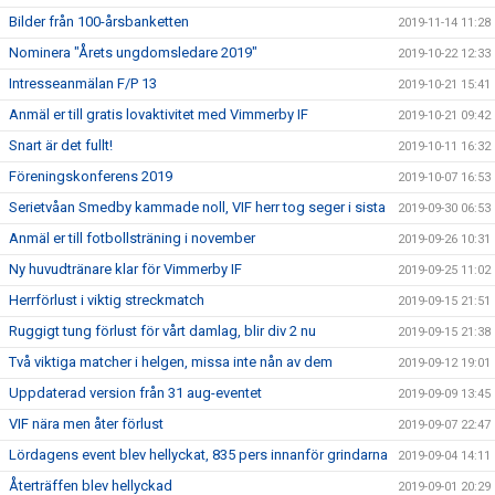
Bilder från 100-årsbanketten
2019-11-14 11:28
Nominera "Årets ungdomsledare 2019"
2019-10-22 12:33
Intresseanmälan F/P 13
2019-10-21 15:41
Anmäl er till gratis lovaktivitet med Vimmerby IF
2019-10-21 09:42
Snart är det fullt!
2019-10-11 16:32
Föreningskonferens 2019
2019-10-07 16:53
Serietvåan Smedby kammade noll, VIF herr tog seger i sista
2019-09-30 06:53
Anmäl er till fotbollsträning i november
2019-09-26 10:31
Ny huvudtränare klar för Vimmerby IF
2019-09-25 11:02
Herrförlust i viktig streckmatch
2019-09-15 21:51
Ruggigt tung förlust för vårt damlag, blir div 2 nu
2019-09-15 21:38
Två viktiga matcher i helgen, missa inte nån av dem
2019-09-12 19:01
Uppdaterad version från 31 aug-eventet
2019-09-09 13:45
VIF nära men åter förlust
2019-09-07 22:47
Lördagens event blev hellyckat, 835 pers innanför grindarna
2019-09-04 14:11
Återträffen blev hellyckad
2019-09-01 20:29