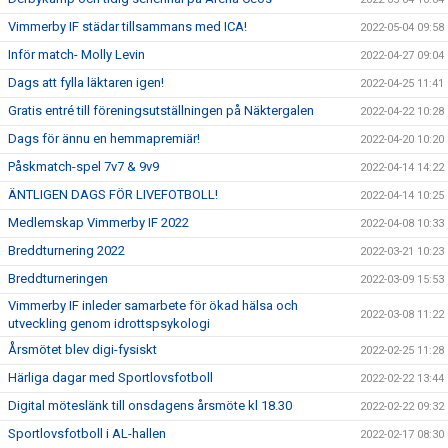
Vimmerby IF städar tillsammans med ICA!
2022-05-04 09:58
Inför match- Molly Levin
2022-04-27 09:04
Dags att fylla läktaren igen!
2022-04-25 11:41
Gratis entré till föreningsutställningen på Näktergalen
2022-04-22 10:28
Dags för ännu en hemmapremiär!
2022-04-20 10:20
Påskmatch-spel 7v7 & 9v9
2022-04-14 14:22
ÄNTLIGEN DAGS FÖR LIVEFOTBOLL!
2022-04-14 10:25
Medlemskap Vimmerby IF 2022
2022-04-08 10:33
Breddturnering 2022
2022-03-21 10:23
Breddturneringen
2022-03-09 15:53
Vimmerby IF inleder samarbete för ökad hälsa och
2022-03-08 11:22
utveckling genom idrottspsykologi
Årsmötet blev digi-fysiskt
2022-02-25 11:28
Härliga dagar med Sportlovsfotboll
2022-02-22 13:44
Digital möteslänk till onsdagens årsmöte kl 18.30
2022-02-22 09:32
Sportlovsfotboll i AL-hallen
2022-02-17 08:30