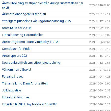
Årets utdelning av stipendier från Ansgariusstiftelsen har
2022-02-10 09:00
skett
Årsmöte onsdagen 23 februari
2022-02-01 17:11
Ytterligare pusselbit i vår ungdomssatsning 2022
2022-01-12 12:11
Stort TACK för 2021!
2021-12-22 11:25
Futsalturnering i Idrottshallen
2021-12-04 18:09
Årets Ungdomsledare Vimmerby IF 2021
2021-11-25 08:57
Comeback för Frida!
2021-11-21 19:42
Årets spelare 2021
2021-11-15 10:40
Sparbanksstiftelsens stipendieutdelning
2021-11-12 10:51
Välkommen tillbaka!
2021-11-07 07:32
Futsal på lovet
2021-11-04 14:28
Tränarna kring Dam A fortsätter!
2021-10-29 17:00
Julklappstips
2021-10-29 10:33
Futsal på Höstlovet
2021-10-25 08:44
Inbjudan till Skill Day födda 2013-2007
2021-10-20 10:28