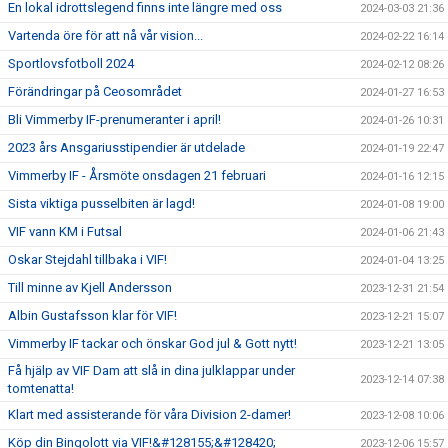
En lokal idrottslegend finns inte längre med oss
2024-03-03 21:36
Vartenda öre för att nå vår vision...
2024-02-22 16:14
Sportlovsfotboll 2024
2024-02-12 08:26
Förändringar på Ceosområdet
2024-01-27 16:53
Bli Vimmerby IF-prenumeranter i april!
2024-01-26 10:31
2023 års Ansgariusstipendier är utdelade
2024-01-19 22:47
Vimmerby IF - Årsmöte onsdagen 21 februari
2024-01-16 12:15
Sista viktiga pusselbiten är lagd!
2024-01-08 19:00
VIF vann KM i Futsal
2024-01-06 21:43
Oskar Stejdahl tillbaka i VIF!
2024-01-04 13:25
Till minne av Kjell Andersson
2023-12-31 21:54
Albin Gustafsson klar för VIF!
2023-12-21 15:07
Vimmerby IF tackar och önskar God jul & Gott nytt!
2023-12-21 13:05
Få hjälp av VIF Dam att slå in dina julklappar under
2023-12-14 07:38
tomtenatta!
Klart med assisterande för våra Division 2-damer!
2023-12-08 10:06
Köp din Bingolott via VIF!&#128155;&#128420;
2023-12-06 15:57