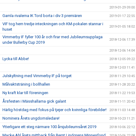
2019-01-29 09:00
Gamla rivalerna IK Tord borta i div 3 premiären
2019-01-17 22:55
VIF tog hem tredje inteckningen och KM-pokalen stannar i
2019-01-05 18:02
huset
Vimmerby IF fyller 100 år och firar med Jubileumsupplaga
2018-12-06 17:39
under Bullerby Cup 2019
2018-12-06 14:04
Lycka till Abbe!
2018-12-05 09:22
2018-12-03 11:41
Julskyltning med Vimmerby IF på torget
2018-11-29 10:45
Målvaktsträning i bollhallen
2018-11-28 20:22
Ny kraft klar till föreningen
2018-11-22 19:53
Årsfesten i Mässhallarna gick galant
2018-11-11 20:42
Härlig höstdag med fokus på tjejer och kvinnliga förebilder!
2018-11-03 14:48
Nominera Årets ungdomsledare!
2018-10-23 11:21
Ytterligare ett steg närmare 100 årsjubileumsåret 2019
2018-10-06 22:12
Macke Ahl årets mittback från Bernt Lindgrens Minnesfond
2018-10-06 22:08