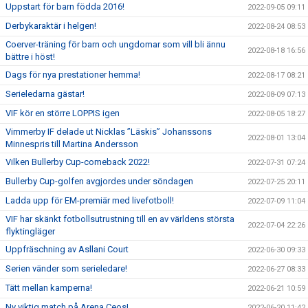
Uppstart för barn födda 2016!
2022-09-05 09:11
Derbykaraktär i helgen!
2022-08-24 08:53
Coerver-träning för barn och ungdomar som vill bli ännu
2022-08-18 16:56
bättre i höst!
Dags för nya prestationer hemma!
2022-08-17 08:21
Serieledarna gästar!
2022-08-09 07:13
VIF kör en större LOPPIS igen
2022-08-05 18:27
Vimmerby IF delade ut Nicklas ”Läskis” Johanssons
2022-08-01 13:04
Minnespris till Martina Andersson
Vilken Bullerby Cup-comeback 2022!
2022-07-31 07:24
Bullerby Cup-golfen avgjordes under söndagen
2022-07-25 20:11
Ladda upp för EM-premiär med livefotboll!
2022-07-09 11:04
VIF har skänkt fotbollsutrustning till en av världens största
2022-07-04 22:26
flyktingläger
Uppfräschning av Asllani Court
2022-06-30 09:33
Serien vänder som serieledare!
2022-06-27 08:33
Tätt mellan kamperna!
2022-06-21 10:59
Ny viktig match på Arena Ceos!
2022-06-20 11:42