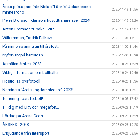
Årets pristagare från Niclas "Läskis" Johanssons
2023-11-19 11:56
minnesfond
Pierre Brorsson klar som huvudtränare även 2024!
2023-11-15 08:26
Anton Brorsson tillbaka i VIF!
2023-11-14 17:37
Välkommen, Fredrik Falkevall!
2023-11-08 18:11
Påminnelse anmälan till årsfest!
2023-11-07 11:46
Nyförvärv på herrsidan!
2023-11-02 11:20
Anmälan årsfest 2023!
2023-10-26 13:39
Viktig information om bollhallen
2023-10-24 10:40
Höstig läslovsfotboll
2023-10-23 11:36
Nominera "Årets ungdomsledare" 2023!
2023-10-06 10:51
Turnering i parafotboll!
2023-10-05 17:42
Till dig med EPA och megafon...
2023-09-29 11:19
Lördag på Arena Ceos!
2023-09-29 10:29
ÅRSFEST 2023
2023-09-28 10:25
Erbjudande från Intersport
2023-09-25 08:56