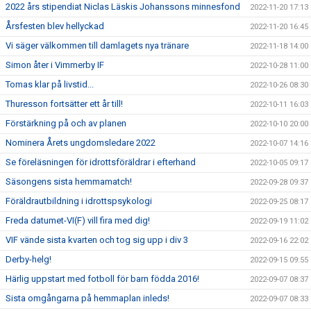
2022 års stipendiat Niclas Läskis Johanssons minnesfond
2022-11-20 17:13
Årsfesten blev hellyckad
2022-11-20 16:45
Vi säger välkommen till damlagets nya tränare
2022-11-18 14:00
Simon åter i Vimmerby IF
2022-10-28 11:00
Tomas klar på livstid...
2022-10-26 08:30
Thuresson fortsätter ett år till!
2022-10-11 16:03
Förstärkning på och av planen
2022-10-10 20:00
Nominera Årets ungdomsledare 2022
2022-10-07 14:16
Se föreläsningen för idrottsföräldrar i efterhand
2022-10-05 09:17
Säsongens sista hemmamatch!
2022-09-28 09:37
Föräldrautbildning i idrottspsykologi
2022-09-25 08:17
Freda datumet-VI(F) vill fira med dig!
2022-09-19 11:02
VIF vände sista kvarten och tog sig upp i div 3
2022-09-16 22:02
Derby-helg!
2022-09-15 09:55
Härlig uppstart med fotboll för barn födda 2016!
2022-09-07 08:37
Sista omgångarna på hemmaplan inleds!
2022-09-07 08:33