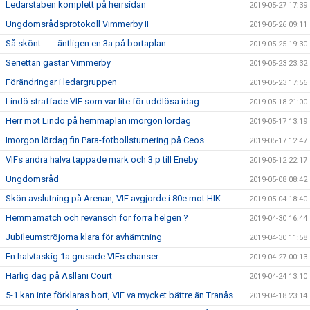
Ledarstaben komplett på herrsidan
2019-05-27 17:39
Ungdomsrådsprotokoll Vimmerby IF
2019-05-26 09:11
Så skönt ...... äntligen en 3a på bortaplan
2019-05-25 19:30
Seriettan gästar Vimmerby
2019-05-23 23:32
Förändringar i ledargruppen
2019-05-23 17:56
Lindö straffade VIF som var lite för uddlösa idag
2019-05-18 21:00
Herr mot Lindö på hemmaplan imorgon lördag
2019-05-17 13:19
Imorgon lördag fin Para-fotbollsturnering på Ceos
2019-05-17 12:47
VIFs andra halva tappade mark och 3 p till Eneby
2019-05-12 22:17
Ungdomsråd
2019-05-08 08:42
Skön avslutning på Arenan, VIF avgjorde i 80e mot HIK
2019-05-04 18:40
Hemmamatch och revansch för förra helgen ?
2019-04-30 16:44
Jubileumströjorna klara för avhämtning
2019-04-30 11:58
En halvtaskig 1a grusade VIFs chanser
2019-04-27 00:13
Härlig dag på Asllani Court
2019-04-24 13:10
5-1 kan inte förklaras bort, VIF va mycket bättre än Tranås
2019-04-18 23:14