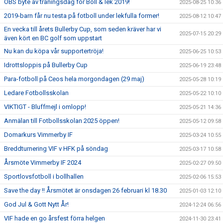
OBS byte av träningsdag för Boll & lek 2019!
2025-08-25 10:36
2019-barn får nu testa på fotboll under lekfulla former!
2025-08-12 10:47
En vecka till årets Bullerby Cup, som seden kräver har vi
2025-07-15 20:29
även kört en BC golf som uppstart
Nu kan du köpa vår supportertröja!
2025-06-25 10:53
Idrottsloppis på Bullerby Cup
2025-06-19 23:48
Para-fotboll på Ceos hela morgondagen (29 maj)
2025-05-28 10:19
Ledare Fotbollsskolan
2025-05-22 10:10
VIKTIGT - Bluffmejl i omlopp!
2025-05-21 14:36
Anmälan till Fotbollsskolan 2025 öppen!
2025-05-12 09:58
Domarkurs Vimmerby IF
2025-03-24 10:55
Breddturnering VIF v HFK på söndag
2025-03-17 10:58
Årsmöte Vimmerby IF 2024
2025-02-27 09:50
Sportlovsfotboll i bollhallen
2025-02-06 15:53
Save the day !! Årsmötet är onsdagen 26 februari kl 18.30
2025-01-03 12:10
God Jul & Gott Nytt År!
2024-12-24 06:56
VIF hade en go årsfest förra helgen
2024-11-30 23:41