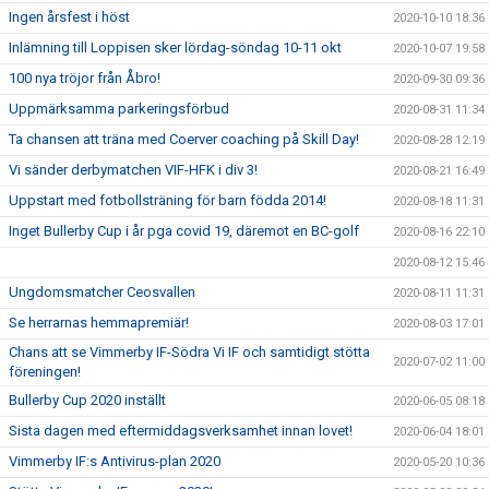
Ingen årsfest i höst
2020-10-10 18:36
Inlämning till Loppisen sker lördag-söndag 10-11 okt
2020-10-07 19:58
100 nya tröjor från Åbro!
2020-09-30 09:36
Uppmärksamma parkeringsförbud
2020-08-31 11:34
Ta chansen att träna med Coerver coaching på Skill Day!
2020-08-28 12:19
Vi sänder derbymatchen VIF-HFK i div 3!
2020-08-21 16:49
Uppstart med fotbollsträning för barn födda 2014!
2020-08-18 11:31
Inget Bullerby Cup i år pga covid 19, däremot en BC-golf
2020-08-16 22:10
2020-08-12 15:46
Ungdomsmatcher Ceosvallen
2020-08-11 11:31
Se herrarnas hemmapremiär!
2020-08-03 17:01
Chans att se Vimmerby IF-Södra Vi IF och samtidigt stötta
2020-07-02 11:00
föreningen!
Bullerby Cup 2020 inställt
2020-06-05 08:18
Sista dagen med eftermiddagsverksamhet innan lovet!
2020-06-04 18:01
Vimmerby IF:s Antivirus-plan 2020
2020-05-20 10:36