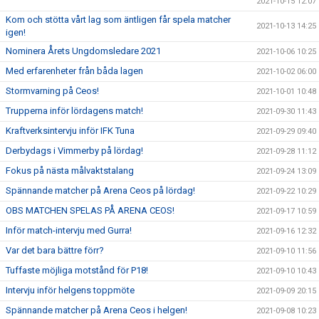
2021-10-15 12:07
Kom och stötta vårt lag som äntligen får spela matcher
2021-10-13 14:25
igen!
Nominera Årets Ungdomsledare 2021
2021-10-06 10:25
Med erfarenheter från båda lagen
2021-10-02 06:00
Stormvarning på Ceos!
2021-10-01 10:48
Trupperna inför lördagens match!
2021-09-30 11:43
Kraftverksintervju inför IFK Tuna
2021-09-29 09:40
Derbydags i Vimmerby på lördag!
2021-09-28 11:12
Fokus på nästa målvaktstalang
2021-09-24 13:09
Spännande matcher på Arena Ceos på lördag!
2021-09-22 10:29
OBS MATCHEN SPELAS PÅ ARENA CEOS!
2021-09-17 10:59
Inför match-intervju med Gurra!
2021-09-16 12:32
Var det bara bättre förr?
2021-09-10 11:56
Tuffaste möjliga motstånd för P18!
2021-09-10 10:43
Intervju inför helgens toppmöte
2021-09-09 20:15
Spännande matcher på Arena Ceos i helgen!
2021-09-08 10:23