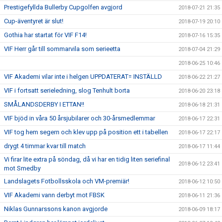
Prestigefyllda Bullerby Cupgolfen avgjord
2018-07-21 21:35
Cup-äventyret är slut!
2018-07-19 20:10
Gothia har startat för VIF F14!
2018-07-16 15:35
VIF Herr går till sommarvila som serieetta
2018-07-04 21:29
2018-06-25 10:46
VIF Akademi vilar inte i helgen UPPDATERAT= INSTÄLLD
2018-06-22 21:27
VIF i fortsatt serieledning, slog Tenhult borta
2018-06-20 23:18
SMÅLANDSDERBY I ETTAN!!
2018-06-18 21:31
VIF bjöd in våra 50 årsjubilarer och 30-årsmedlemmar
2018-06-17 22:31
VIF tog hem segern och klev upp på position ett i tabellen
2018-06-17 22:17
drygt 4 timmar kvar till match
2018-06-17 11:44
Vi firar lite extra på söndag, då vi har en tidig liten seriefinal
2018-06-12 23:41
mot Smedby
Landslagets Fotbollsskola och VM-premiär!
2018-06-12 10:50
VIF Akademi vann derbyt mot FBSK
2018-06-11 21:36
Niklas Gunnarssons kanon avgjorde
2018-06-09 18:17