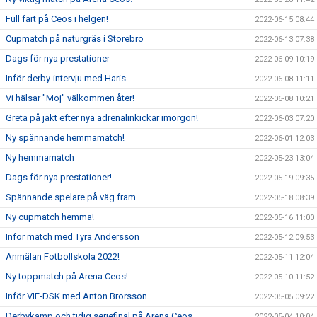
Full fart på Ceos i helgen!
2022-06-15 08:44
Cupmatch på naturgräs i Storebro
2022-06-13 07:38
Dags för nya prestationer
2022-06-09 10:19
Inför derby-intervju med Haris
2022-06-08 11:11
Vi hälsar "Moj" välkommen åter!
2022-06-08 10:21
Greta på jakt efter nya adrenalinkickar imorgon!
2022-06-03 07:20
Ny spännande hemmamatch!
2022-06-01 12:03
Ny hemmamatch
2022-05-23 13:04
Dags för nya prestationer!
2022-05-19 09:35
Spännande spelare på väg fram
2022-05-18 08:39
Ny cupmatch hemma!
2022-05-16 11:00
Inför match med Tyra Andersson
2022-05-12 09:53
Anmälan Fotbollskola 2022!
2022-05-11 12:04
Ny toppmatch på Arena Ceos!
2022-05-10 11:52
Inför VIF-DSK med Anton Brorsson
2022-05-05 09:22
Derbykamp och tidig seriefinal på Arena Ceos
2022-05-04 10:04