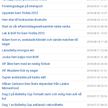
Föreningsdagar på Intersport
2018-09-01 11:05
Uppstart barn födda 2012
2018-08-30 12:47
Herr drar till bruksorten Boxholm
2018-08-24 13:14
Start av vår eftermiddagsverksamhet nästa vecka
2018-08-22 08:58
Lek & Boll för barn födda 2012
2018-08-21 10:07
Adam kom in, avslutade kliniskt och vände matchen till
2018-08-18 17:28
seger
Länsderby imorgon em
2018-08-17 22:38
Jocke fem baljor mot BOIF
2018-08-07 21:58
VIF åkte hem med en neslig förlust
2018-08-05 20:30
VIF Akademi fick ny seger
2018-08-01 21:51
Cupen avslutades på bästa sätt
2018-07-29 16:45
Håkan Carlsson blev årets stipendiat från Läskis
2018-07-28 23:16
Minnesfond
Dag 2 på Bullerby Cup fortsatt varm och solig men ack så
2018-07-27 20:55
kul
Dag 1 av Bullerby Cup avklarad i rekordhetta
2018-07-27 08:25