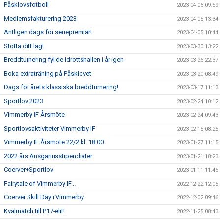
Påsklovsfotboll
2023-04-06 09:59
Medlemsfakturering 2023
2023-04-05 13:34
Äntligen dags för seriepremiär!
2023-04-05 10:44
Stötta ditt lag!
2023-03-30 13:22
Breddturnering fyllde Idrottshallen i år igen
2023-03-26 22:37
Boka extraträning på Påsklovet
2023-03-20 08:49
Dags för årets klassiska breddturnering!
2023-03-17 11:13
Sportlov 2023
2023-02-24 10:12
Vimmerby IF Årsmöte
2023-02-24 09:43
Sportlovsaktiviteter Vimmerby IF
2023-02-15 08:25
Vimmerby IF Årsmöte 22/2 kl. 18.00
2023-01-27 11:15
2022 års Ansgariusstipendiater
2023-01-21 18:23
Coerver+Sportlov
2023-01-11 11:45
Fairytale of Vimmerby IF...
2022-12-22 12:05
Coerver Skill Day i Vimmerby
2022-12-02 09:46
Kvalmatch till P17-elit!
2022-11-25 08:43