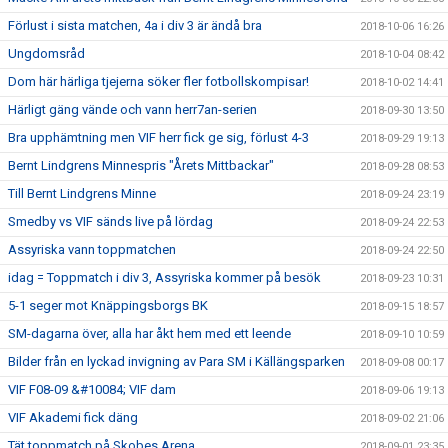
Förlust i sista matchen, 4a i div 3 är ändå bra
2018-10-06 16:26
Ungdomsråd
2018-10-04 08:42
Dom här härliga tjejerna söker fler fotbollskompisar!
2018-10-02 14:41
Härligt gäng vände och vann herr7an-serien
2018-09-30 13:50
Bra upphämtning men VIF herr fick ge sig, förlust 4-3
2018-09-29 19:13
Bernt Lindgrens Minnespris "Årets Mittbackar"
2018-09-28 08:53
Till Bernt Lindgrens Minne
2018-09-24 23:19
Smedby vs VIF sänds live på lördag
2018-09-24 22:53
Assyriska vann toppmatchen
2018-09-24 22:50
idag = Toppmatch i div 3, Assyriska kommer på besök
2018-09-23 10:31
5-1 seger mot Knäppingsborgs BK
2018-09-15 18:57
SM-dagarna över, alla har åkt hem med ett leende
2018-09-10 10:59
Bilder från en lyckad invigning av Para SM i Källängsparken
2018-09-08 00:17
VIF F08-09 &#10084; VIF dam
2018-09-06 19:13
VIF Akademi fick däng
2018-09-02 21:06
Tät toppmatch på Skobes Arena
2018-09-01 23:35