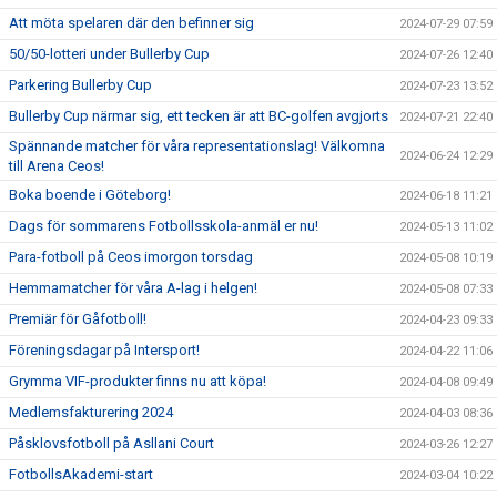
Att möta spelaren där den befinner sig
2024-07-29 07:59
50/50-lotteri under Bullerby Cup
2024-07-26 12:40
Parkering Bullerby Cup
2024-07-23 13:52
Bullerby Cup närmar sig, ett tecken är att BC-golfen avgjorts
2024-07-21 22:40
Spännande matcher för våra representationslag! Välkomna
2024-06-24 12:29
till Arena Ceos!
Boka boende i Göteborg!
2024-06-18 11:21
Dags för sommarens Fotbollsskola-anmäl er nu!
2024-05-13 11:02
Para-fotboll på Ceos imorgon torsdag
2024-05-08 10:19
Hemmamatcher för våra A-lag i helgen!
2024-05-08 07:33
Premiär för Gåfotboll!
2024-04-23 09:33
Föreningsdagar på Intersport!
2024-04-22 11:06
Grymma VIF-produkter finns nu att köpa!
2024-04-08 09:49
Medlemsfakturering 2024
2024-04-03 08:36
Påsklovsfotboll på Asllani Court
2024-03-26 12:27
FotbollsAkademi-start
2024-03-04 10:22