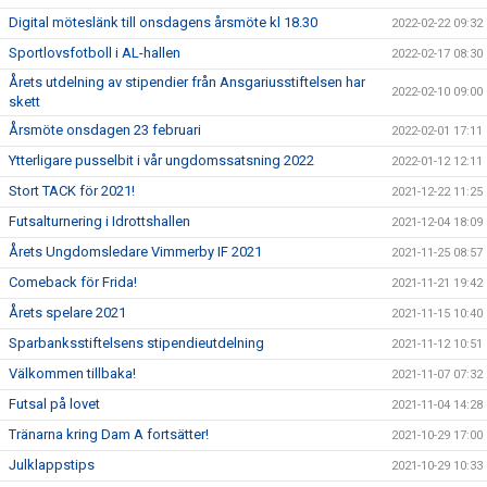
Digital möteslänk till onsdagens årsmöte kl 18.30
2022-02-22 09:32
Sportlovsfotboll i AL-hallen
2022-02-17 08:30
Årets utdelning av stipendier från Ansgariusstiftelsen har
2022-02-10 09:00
skett
Årsmöte onsdagen 23 februari
2022-02-01 17:11
Ytterligare pusselbit i vår ungdomssatsning 2022
2022-01-12 12:11
Stort TACK för 2021!
2021-12-22 11:25
Futsalturnering i Idrottshallen
2021-12-04 18:09
Årets Ungdomsledare Vimmerby IF 2021
2021-11-25 08:57
Comeback för Frida!
2021-11-21 19:42
Årets spelare 2021
2021-11-15 10:40
Sparbanksstiftelsens stipendieutdelning
2021-11-12 10:51
Välkommen tillbaka!
2021-11-07 07:32
Futsal på lovet
2021-11-04 14:28
Tränarna kring Dam A fortsätter!
2021-10-29 17:00
Julklappstips
2021-10-29 10:33