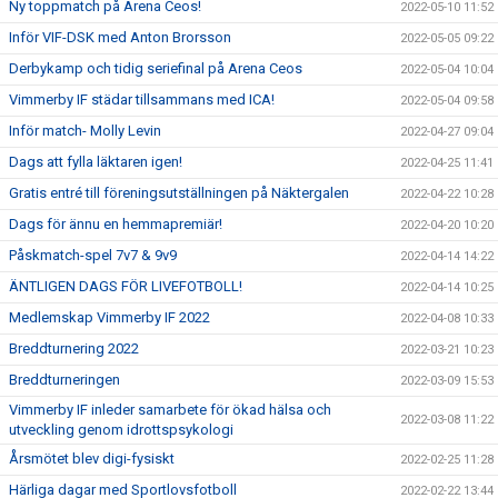
Ny toppmatch på Arena Ceos!
2022-05-10 11:52
Inför VIF-DSK med Anton Brorsson
2022-05-05 09:22
Derbykamp och tidig seriefinal på Arena Ceos
2022-05-04 10:04
Vimmerby IF städar tillsammans med ICA!
2022-05-04 09:58
Inför match- Molly Levin
2022-04-27 09:04
Dags att fylla läktaren igen!
2022-04-25 11:41
Gratis entré till föreningsutställningen på Näktergalen
2022-04-22 10:28
Dags för ännu en hemmapremiär!
2022-04-20 10:20
Påskmatch-spel 7v7 & 9v9
2022-04-14 14:22
ÄNTLIGEN DAGS FÖR LIVEFOTBOLL!
2022-04-14 10:25
Medlemskap Vimmerby IF 2022
2022-04-08 10:33
Breddturnering 2022
2022-03-21 10:23
Breddturneringen
2022-03-09 15:53
Vimmerby IF inleder samarbete för ökad hälsa och
2022-03-08 11:22
utveckling genom idrottspsykologi
Årsmötet blev digi-fysiskt
2022-02-25 11:28
Härliga dagar med Sportlovsfotboll
2022-02-22 13:44