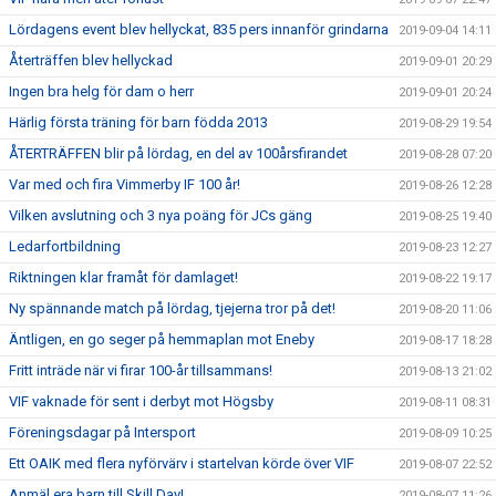
Lördagens event blev hellyckat, 835 pers innanför grindarna
2019-09-04 14:11
Återträffen blev hellyckad
2019-09-01 20:29
Ingen bra helg för dam o herr
2019-09-01 20:24
Härlig första träning för barn födda 2013
2019-08-29 19:54
ÅTERTRÄFFEN blir på lördag, en del av 100årsfirandet
2019-08-28 07:20
Var med och fira Vimmerby IF 100 år!
2019-08-26 12:28
Vilken avslutning och 3 nya poäng för JCs gäng
2019-08-25 19:40
Ledarfortbildning
2019-08-23 12:27
Riktningen klar framåt för damlaget!
2019-08-22 19:17
Ny spännande match på lördag, tjejerna tror på det!
2019-08-20 11:06
Äntligen, en go seger på hemmaplan mot Eneby
2019-08-17 18:28
Fritt inträde när vi firar 100-år tillsammans!
2019-08-13 21:02
VIF vaknade för sent i derbyt mot Högsby
2019-08-11 08:31
Föreningsdagar på Intersport
2019-08-09 10:25
Ett OAIK med flera nyförvärv i startelvan körde över VIF
2019-08-07 22:52
Anmäl era barn till Skill Day!
2019-08-07 11:26