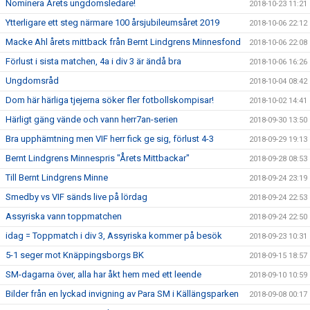
Nominera Årets ungdomsledare!
2018-10-23 11:21
Ytterligare ett steg närmare 100 årsjubileumsåret 2019
2018-10-06 22:12
Macke Ahl årets mittback från Bernt Lindgrens Minnesfond
2018-10-06 22:08
Förlust i sista matchen, 4a i div 3 är ändå bra
2018-10-06 16:26
Ungdomsråd
2018-10-04 08:42
Dom här härliga tjejerna söker fler fotbollskompisar!
2018-10-02 14:41
Härligt gäng vände och vann herr7an-serien
2018-09-30 13:50
Bra upphämtning men VIF herr fick ge sig, förlust 4-3
2018-09-29 19:13
Bernt Lindgrens Minnespris "Årets Mittbackar"
2018-09-28 08:53
Till Bernt Lindgrens Minne
2018-09-24 23:19
Smedby vs VIF sänds live på lördag
2018-09-24 22:53
Assyriska vann toppmatchen
2018-09-24 22:50
idag = Toppmatch i div 3, Assyriska kommer på besök
2018-09-23 10:31
5-1 seger mot Knäppingsborgs BK
2018-09-15 18:57
SM-dagarna över, alla har åkt hem med ett leende
2018-09-10 10:59
Bilder från en lyckad invigning av Para SM i Källängsparken
2018-09-08 00:17