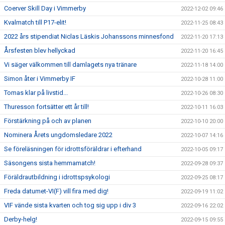
Coerver Skill Day i Vimmerby
2022-12-02 09:46
Kvalmatch till P17-elit!
2022-11-25 08:43
2022 års stipendiat Niclas Läskis Johanssons minnesfond
2022-11-20 17:13
Årsfesten blev hellyckad
2022-11-20 16:45
Vi säger välkommen till damlagets nya tränare
2022-11-18 14:00
Simon åter i Vimmerby IF
2022-10-28 11:00
Tomas klar på livstid...
2022-10-26 08:30
Thuresson fortsätter ett år till!
2022-10-11 16:03
Förstärkning på och av planen
2022-10-10 20:00
Nominera Årets ungdomsledare 2022
2022-10-07 14:16
Se föreläsningen för idrottsföräldrar i efterhand
2022-10-05 09:17
Säsongens sista hemmamatch!
2022-09-28 09:37
Föräldrautbildning i idrottspsykologi
2022-09-25 08:17
Freda datumet-VI(F) vill fira med dig!
2022-09-19 11:02
VIF vände sista kvarten och tog sig upp i div 3
2022-09-16 22:02
Derby-helg!
2022-09-15 09:55