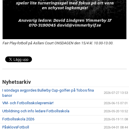
Fair Play-fotboll på Asllani Court ONSDAGEN den 15/4 kl. 10.00-13.00.
Nyhetsarkiv
I söndags avgjordes Bullerby Cup-golfen på Tobos fina
2026-07-27 13:53
banor
VM- och Fotbollsskolepremiär!
2026-06-15 07:01
Utbildning och info ledare Fotbollsskola
2026-05-20 10:52
Fotbollsskola 2026
2026-05-19 11:08
PåsklovsFotboll
2026-04-01 08:44