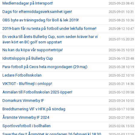
Medlemsdagar på Intersport!
2025-09-23 08:45
Dags för eftermiddagsverksamhet igen!
2025-09-01 10:31
OBS byte av träningsdag för Boll & lek 2019!
2025-08-25 10:36
2019-barn får nu testa på fotboll under lekfulla former!
2025-08-12 10:47
En vecka till årets Bullerby Cup, som seden kräver har vi
2025-07-15 20:29
även kört en BC golf som uppstart
Nu kan du köpa vår supportertröja!
2025-06-25 10:53
Idrottsloppis på Bullerby Cup
2025-06-19 23:48
Para-fotboll på Ceos hela morgondagen (29 maj)
2025-05-28 10:19
Ledare Fotbollsskolan
2025-05-22 10:10
VIKTIGT - Bluffmejl i omlopp!
2025-05-21 14:36
Anmälan till Fotbollsskolan 2025 öppen!
2025-05-12 09:58
Domarkurs Vimmerby IF
2025-03-24 10:55
Breddturnering VIF v HFK på söndag
2025-03-17 10:58
Årsmöte Vimmerby IF 2024
2025-02-27 09:50
Sportlovsfotboll i bollhallen
2025-02-06 15:53
Save the day !! Årsmötet är onsdagen 26 februari kl 18.30
2025-01-03 12:10