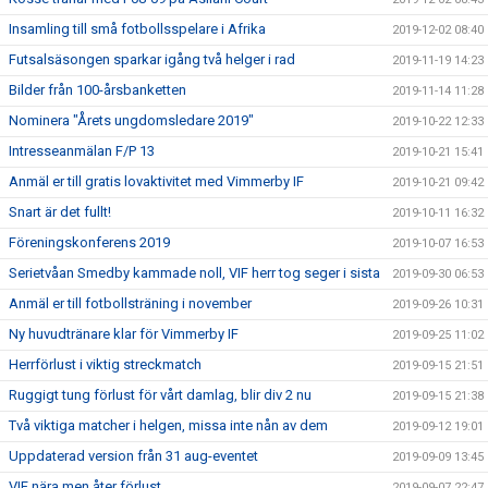
Insamling till små fotbollsspelare i Afrika
2019-12-02 08:40
Futsalsäsongen sparkar igång två helger i rad
2019-11-19 14:23
Bilder från 100-årsbanketten
2019-11-14 11:28
Nominera "Årets ungdomsledare 2019"
2019-10-22 12:33
Intresseanmälan F/P 13
2019-10-21 15:41
Anmäl er till gratis lovaktivitet med Vimmerby IF
2019-10-21 09:42
Snart är det fullt!
2019-10-11 16:32
Föreningskonferens 2019
2019-10-07 16:53
Serietvåan Smedby kammade noll, VIF herr tog seger i sista
2019-09-30 06:53
Anmäl er till fotbollsträning i november
2019-09-26 10:31
Ny huvudtränare klar för Vimmerby IF
2019-09-25 11:02
Herrförlust i viktig streckmatch
2019-09-15 21:51
Ruggigt tung förlust för vårt damlag, blir div 2 nu
2019-09-15 21:38
Två viktiga matcher i helgen, missa inte nån av dem
2019-09-12 19:01
Uppdaterad version från 31 aug-eventet
2019-09-09 13:45
VIF nära men åter förlust
2019-09-07 22:47