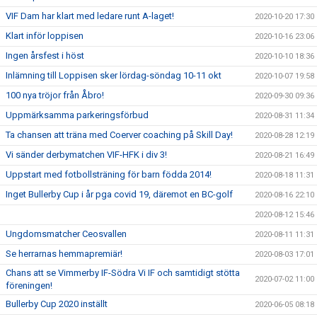
VIF Dam har klart med ledare runt A-laget!
2020-10-20 17:30
Klart inför loppisen
2020-10-16 23:06
Ingen årsfest i höst
2020-10-10 18:36
Inlämning till Loppisen sker lördag-söndag 10-11 okt
2020-10-07 19:58
100 nya tröjor från Åbro!
2020-09-30 09:36
Uppmärksamma parkeringsförbud
2020-08-31 11:34
Ta chansen att träna med Coerver coaching på Skill Day!
2020-08-28 12:19
Vi sänder derbymatchen VIF-HFK i div 3!
2020-08-21 16:49
Uppstart med fotbollsträning för barn födda 2014!
2020-08-18 11:31
Inget Bullerby Cup i år pga covid 19, däremot en BC-golf
2020-08-16 22:10
2020-08-12 15:46
Ungdomsmatcher Ceosvallen
2020-08-11 11:31
Se herrarnas hemmapremiär!
2020-08-03 17:01
Chans att se Vimmerby IF-Södra Vi IF och samtidigt stötta
2020-07-02 11:00
föreningen!
Bullerby Cup 2020 inställt
2020-06-05 08:18