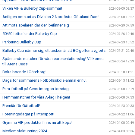
2024-08-12 10:46
Vilken VIF & Bullerby Cup-sommar!
2024-08-09 09:37
Äntligen omstart av Division 2 Nordöstra Götaland Dam!
2024-08-08 10:27
Att möta spelaren där den befinner sig
2024-07-29 07:59
50/50-lotteri under Bullerby Cup
2024-07-26 12:40
Parkering Bullerby Cup
2024-07-23 13:52
Bullerby Cup närmar sig, ett tecken är att BC-golfen avgjorts
2024-07-21 22:40
Spännande matcher för våra representationslag! Välkomna
2024-06-24 12:29
till Arena Ceos!
Boka boende i Göteborg!
2024-06-18 11:21
Dags för sommarens Fotbollsskola-anmäl er nu!
2024-05-13 11:02
Para-fotboll på Ceos imorgon torsdag
2024-05-08 10:19
Hemmamatcher för våra A-lag i helgen!
2024-05-08 07:33
Premiär för Gåfotboll!
2024-04-23 09:33
Föreningsdagar på Intersport!
2024-04-22 11:06
Grymma VIF-produkter finns nu att köpa!
2024-04-08 09:49
Medlemsfakturering 2024
2024-04-03 08:36