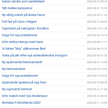
Serien vänder som serieledare!
2022-06-27 08:33
Tätt mellan kamperna!
2022-06-21 10:59
Ny viktig match på Arena Ceos!
2022-06-20 11:42
Full fart på Ceos i helgen!
2022-06-15 08:44
Cupmatch på naturgräs i Storebro
2022-06-13 07:38
Dags för nya prestationer
2022-06-09 10:19
Inför derby-intervju med Haris
2022-06-08 11:11
Vi hälsar "Moj" välkommen åter!
2022-06-08 10:21
Greta på jakt efter nya adrenalinkickar imorgon!
2022-06-03 07:20
Ny spännande hemmamatch!
2022-06-01 12:03
Ny hemmamatch
2022-05-23 13:04
Dags för nya prestationer!
2022-05-19 09:35
Spännande spelare på väg fram
2022-05-18 08:39
Ny cupmatch hemma!
2022-05-16 11:00
Inför match med Tyra Andersson
2022-05-12 09:53
Anmälan Fotbollskola 2022!
2022-05-11 12:04