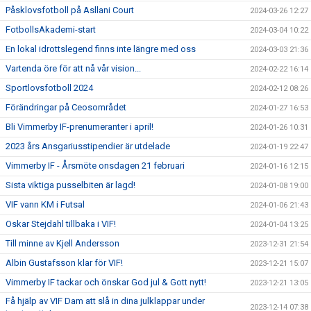
Påsklovsfotboll på Asllani Court
2024-03-26 12:27
FotbollsAkademi-start
2024-03-04 10:22
En lokal idrottslegend finns inte längre med oss
2024-03-03 21:36
Vartenda öre för att nå vår vision...
2024-02-22 16:14
Sportlovsfotboll 2024
2024-02-12 08:26
Förändringar på Ceosområdet
2024-01-27 16:53
Bli Vimmerby IF-prenumeranter i april!
2024-01-26 10:31
2023 års Ansgariusstipendier är utdelade
2024-01-19 22:47
Vimmerby IF - Årsmöte onsdagen 21 februari
2024-01-16 12:15
Sista viktiga pusselbiten är lagd!
2024-01-08 19:00
VIF vann KM i Futsal
2024-01-06 21:43
Oskar Stejdahl tillbaka i VIF!
2024-01-04 13:25
Till minne av Kjell Andersson
2023-12-31 21:54
Albin Gustafsson klar för VIF!
2023-12-21 15:07
Vimmerby IF tackar och önskar God jul & Gott nytt!
2023-12-21 13:05
Få hjälp av VIF Dam att slå in dina julklappar under
2023-12-14 07:38