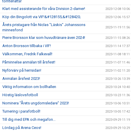
tomtenatta!
Klart med assisterande för våra Division 2-damer!
2023-12-08 10:06
Köp din Bingolott via VIF!&#128155;&#128420;
2023-12-06 15:57
Årets pristagare från Niclas "Läskis" Johanssons
2023-11-19 11:56
minnesfond
Pierre Brorsson klar som huvudtränare även 2024!
2023-11-15 08:26
Anton Brorsson tillbaka i VIF!
2023-11-14 17:37
Välkommen, Fredrik Falkevall!
2023-11-08 18:11
Påminnelse anmälan till årsfest!
2023-11-07 11:46
Nyförvärv på herrsidan!
2023-11-02 11:20
Anmälan årsfest 2023!
2023-10-26 13:39
Viktig information om bollhallen
2023-10-24 10:40
Höstig läslovsfotboll
2023-10-23 11:36
Nominera "Årets ungdomsledare" 2023!
2023-10-06 10:51
Turnering i parafotboll!
2023-10-05 17:42
Till dig med EPA och megafon...
2023-09-29 11:19
Lördag på Arena Ceos!
2023-09-29 10:29