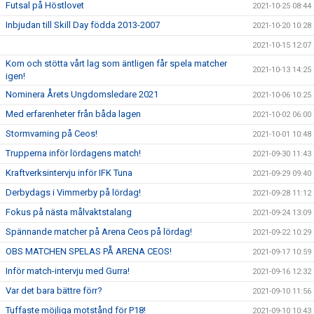
Futsal på Höstlovet
2021-10-25 08:44
Inbjudan till Skill Day födda 2013-2007
2021-10-20 10:28
2021-10-15 12:07
Kom och stötta vårt lag som äntligen får spela matcher
2021-10-13 14:25
igen!
Nominera Årets Ungdomsledare 2021
2021-10-06 10:25
Med erfarenheter från båda lagen
2021-10-02 06:00
Stormvarning på Ceos!
2021-10-01 10:48
Trupperna inför lördagens match!
2021-09-30 11:43
Kraftverksintervju inför IFK Tuna
2021-09-29 09:40
Derbydags i Vimmerby på lördag!
2021-09-28 11:12
Fokus på nästa målvaktstalang
2021-09-24 13:09
Spännande matcher på Arena Ceos på lördag!
2021-09-22 10:29
OBS MATCHEN SPELAS PÅ ARENA CEOS!
2021-09-17 10:59
Inför match-intervju med Gurra!
2021-09-16 12:32
Var det bara bättre förr?
2021-09-10 11:56
Tuffaste möjliga motstånd för P18!
2021-09-10 10:43