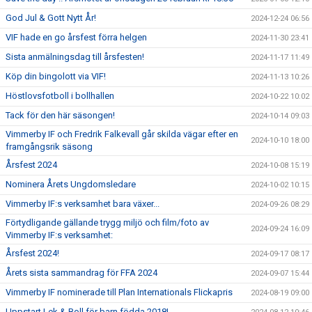
God Jul & Gott Nytt År!
2024-12-24 06:56
VIF hade en go årsfest förra helgen
2024-11-30 23:41
Sista anmälningsdag till årsfesten!
2024-11-17 11:49
Köp din bingolott via VIF!
2024-11-13 10:26
Höstlovsfotboll i bollhallen
2024-10-22 10:02
Tack för den här säsongen!
2024-10-14 09:03
Vimmerby IF och Fredrik Falkevall går skilda vägar efter en
2024-10-10 18:00
framgångsrik säsong
Årsfest 2024
2024-10-08 15:19
Nominera Årets Ungdomsledare
2024-10-02 10:15
Vimmerby IF:s verksamhet bara växer...
2024-09-26 08:29
Förtydligande gällande trygg miljö och film/foto av
2024-09-24 16:09
Vimmerby IF:s verksamhet:
Årsfest 2024!
2024-09-17 08:17
Årets sista sammandrag för FFA 2024
2024-09-07 15:44
Vimmerby IF nominerade till Plan Internationals Flickapris
2024-08-19 09:00
Uppstart Lek & Boll för barn födda 2018!