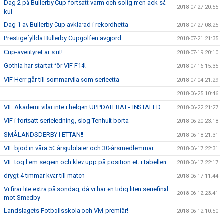
Dag 2 på Bullerby Cup fortsatt varm och solig men ack så
2018-07-27 20:55
kul
Dag 1 av Bullerby Cup avklarad i rekordhetta
2018-07-27 08:25
Prestigefyllda Bullerby Cupgolfen avgjord
2018-07-21 21:35
Cup-äventyret är slut!
2018-07-19 20:10
Gothia har startat för VIF F14!
2018-07-16 15:35
VIF Herr går till sommarvila som serieetta
2018-07-04 21:29
2018-06-25 10:46
VIF Akademi vilar inte i helgen UPPDATERAT= INSTÄLLD
2018-06-22 21:27
VIF i fortsatt serieledning, slog Tenhult borta
2018-06-20 23:18
SMÅLANDSDERBY I ETTAN!!
2018-06-18 21:31
VIF bjöd in våra 50 årsjubilarer och 30-årsmedlemmar
2018-06-17 22:31
VIF tog hem segern och klev upp på position ett i tabellen
2018-06-17 22:17
drygt 4 timmar kvar till match
2018-06-17 11:44
Vi firar lite extra på söndag, då vi har en tidig liten seriefinal
2018-06-12 23:41
mot Smedby
Landslagets Fotbollsskola och VM-premiär!
2018-06-12 10:50