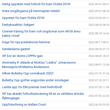
Härlig uppstart med fotboll för barn födda 2016!
2022-09-07 08:37
Sista omgångarna på hemmaplan inleds!
2022-09-07 08:33
Uppstart för barn födda 2016!
2022-09-05 09:11
Derbykaraktär i helgen!
2022-08-24 08:53
Coerver-träning för barn och ungdomar som vill bli ännu
2022-08-18 16:56
bättre i höst!
Dags för nya prestationer hemma!
2022-08-17 08:21
Serieledarna gästar!
2022-08-09 07:13
VIF kör en större LOPPIS igen
2022-08-05 18:27
Vimmerby IF delade ut Nicklas ”Läskis” Johanssons
2022-08-01 13:04
Minnespris till Martina Andersson
Vilken Bullerby Cup-comeback 2022!
2022-07-31 07:24
Bullerby Cup-golfen avgjordes under söndagen
2022-07-25 20:11
Ladda upp för EM-premiär med livefotboll!
2022-07-09 11:04
VIF har skänkt fotbollsutrustning till en av världens största
2022-07-04 22:26
flyktingläger
Uppfräschning av Asllani Court
2022-06-30 09:33