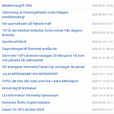
Medlemsavgift 2026
2026-03-31 15:05
Utprovning av föreningskläder under helgens
2026-03-25 11:01
breddturnering!
Var uppmärksam på fejkade mail!
2026-03-04 15:47
107 år sen klubben bildades, korta notiser från dagens
2026-02-24 22:34
årsmöte
Sportlovsfotboll
2026-02-10 11:01
Dagordningen till årsmötet anslås här
2026-01-31 08:53
Glöm Inte !! VIFs årsmöte tisdagen 24 februari kl 18, kom
2026-01-31 08:14
och påverka vår verksamhet
VIF arrangerar Vimmerby Futsal Cup söndagen 4e januari
2025-12-19 19:22
JULKLAPPSDAGAR HOS INTERSPORT!
2025-12-11 10:41
Toffe Lätt blev den sista som fick Läskis Minnespris
2025-11-16 20:13
Anmäl dig till årsfesten!
2025-10-15 09:51
LIU-information Vimmerby Gymnasium
2025-10-15 09:36
Nominera Årets Ungdomsledare
2025-09-30 10:11
Datum för VIF’s årsfest 2025!
2025-09-25 13:47