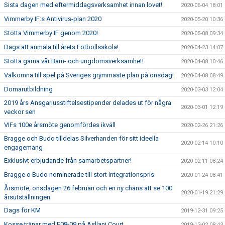
Sista dagen med eftermiddagsverksamhet innan lovet!
2020-06-04 18:01
Vimmerby IF:s Antivirus-plan 2020
2020-05-20 10:36
Stötta Vimmerby IF genom 2020!
2020-05-08 09:34
Dags att anmäla till årets Fotbollsskola!
2020-04-23 14:07
Stötta gärna vår Barn- och ungdomsverksamhet!
2020-04-08 10:46
Välkomna till spel på Sveriges grymmaste plan på onsdag!
2020-04-08 08:49
Domarutbildning
2020-03-03 12:04
2019 års Ansgariusstiftelsestipender delades ut för några
2020-03-01 12:19
veckor sen
VIFs 100e årsmöte genomfördes ikväll
2020-02-26 21:26
Bragge och Budo tilldelas Silverhanden för sitt ideella
2020-02-14 10:10
engagemang
Exklusivt erbjudande från samarbetspartner!
2020-02-11 08:24
Bragge o Budo nominerade till stort integrationspris
2020-01-24 08:41
Årsmöte, onsdagen 26 februari och en ny chans att se 100
2020-01-19 21:29
årsutställningen
Dags för KM
2019-12-31 09:25
Kosse tränar med F08-09 på Asllani Court
2019-12-02 08:43