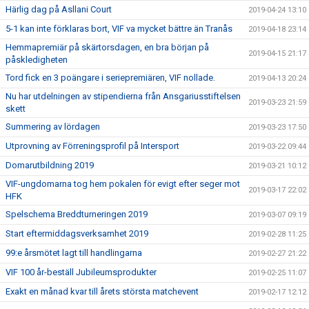
Härlig dag på Asllani Court
2019-04-24 13:10
5-1 kan inte förklaras bort, VIF va mycket bättre än Tranås
2019-04-18 23:14
Hemmapremiär på skärtorsdagen, en bra början på
2019-04-15 21:17
påskledigheten
Tord fick en 3 poängare i seriepremiären, VIF nollade.
2019-04-13 20:24
Nu har utdelningen av stipendierna från Ansgariusstiftelsen
2019-03-23 21:59
skett
Summering av lördagen
2019-03-23 17:50
Utprovning av Förreningsprofil på Intersport
2019-03-22 09:44
Domarutbildning 2019
2019-03-21 10:12
VIF-ungdomarna tog hem pokalen för evigt efter seger mot
2019-03-17 22:02
HFK
Spelschema Breddturneringen 2019
2019-03-07 09:19
Start eftermiddagsverksamhet 2019
2019-02-28 11:25
99:e årsmötet lagt till handlingarna
2019-02-27 21:22
VIF 100 år-beställ Jubileumsprodukter
2019-02-25 11:07
Exakt en månad kvar till årets största matchevent
2019-02-17 12:12