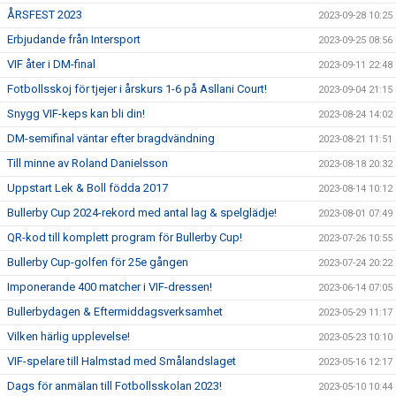
ÅRSFEST 2023
2023-09-28 10:25
Erbjudande från Intersport
2023-09-25 08:56
VIF åter i DM-final
2023-09-11 22:48
Fotbollsskoj för tjejer i årskurs 1-6 på Asllani Court!
2023-09-04 21:15
Snygg VIF-keps kan bli din!
2023-08-24 14:02
DM-semifinal väntar efter bragdvändning
2023-08-21 11:51
Till minne av Roland Danielsson
2023-08-18 20:32
Uppstart Lek & Boll födda 2017
2023-08-14 10:12
Bullerby Cup 2024-rekord med antal lag & spelglädje!
2023-08-01 07:49
QR-kod till komplett program för Bullerby Cup!
2023-07-26 10:55
Bullerby Cup-golfen för 25e gången
2023-07-24 20:22
Imponerande 400 matcher i VIF-dressen!
2023-06-14 07:05
Bullerbydagen & Eftermiddagsverksamhet
2023-05-29 11:17
Vilken härlig upplevelse!
2023-05-23 10:10
VIF-spelare till Halmstad med Smålandslaget
2023-05-16 12:17
Dags för anmälan till Fotbollsskolan 2023!
2023-05-10 10:44