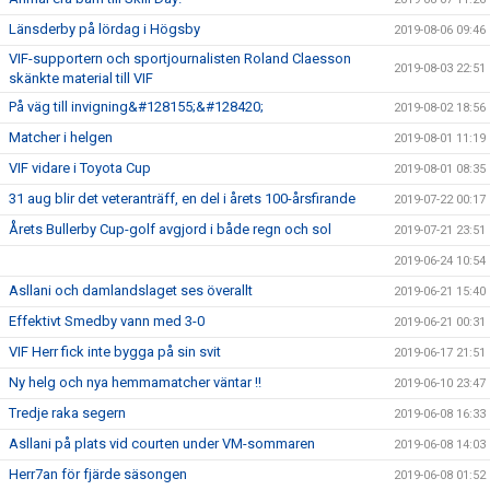
Länsderby på lördag i Högsby
2019-08-06 09:46
VIF-supportern och sportjournalisten Roland Claesson
2019-08-03 22:51
skänkte material till VIF
På väg till invigning&#128155;&#128420;
2019-08-02 18:56
Matcher i helgen
2019-08-01 11:19
VIF vidare i Toyota Cup
2019-08-01 08:35
31 aug blir det veteranträff, en del i årets 100-årsfirande
2019-07-22 00:17
Årets Bullerby Cup-golf avgjord i både regn och sol
2019-07-21 23:51
2019-06-24 10:54
Asllani och damlandslaget ses överallt
2019-06-21 15:40
Effektivt Smedby vann med 3-0
2019-06-21 00:31
VIF Herr fick inte bygga på sin svit
2019-06-17 21:51
Ny helg och nya hemmamatcher väntar !!
2019-06-10 23:47
Tredje raka segern
2019-06-08 16:33
Asllani på plats vid courten under VM-sommaren
2019-06-08 14:03
Herr7an för fjärde säsongen
2019-06-08 01:52