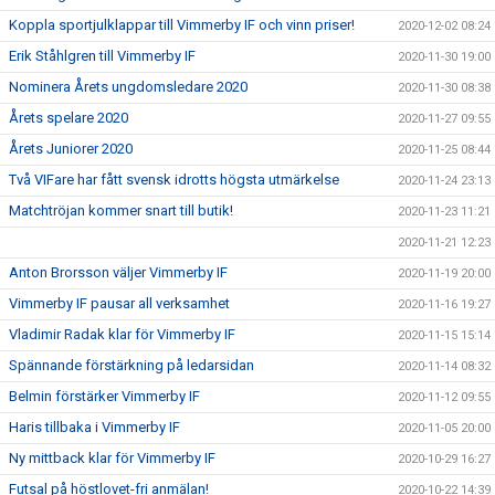
Koppla sportjulklappar till Vimmerby IF och vinn priser!
2020-12-02 08:24
Erik Ståhlgren till Vimmerby IF
2020-11-30 19:00
Nominera Årets ungdomsledare 2020
2020-11-30 08:38
Årets spelare 2020
2020-11-27 09:55
Årets Juniorer 2020
2020-11-25 08:44
Två VIFare har fått svensk idrotts högsta utmärkelse
2020-11-24 23:13
Matchtröjan kommer snart till butik!
2020-11-23 11:21
2020-11-21 12:23
Anton Brorsson väljer Vimmerby IF
2020-11-19 20:00
Vimmerby IF pausar all verksamhet
2020-11-16 19:27
Vladimir Radak klar för Vimmerby IF
2020-11-15 15:14
Spännande förstärkning på ledarsidan
2020-11-14 08:32
Belmin förstärker Vimmerby IF
2020-11-12 09:55
Haris tillbaka i Vimmerby IF
2020-11-05 20:00
Ny mittback klar för Vimmerby IF
2020-10-29 16:27
Futsal på höstlovet-fri anmälan!
2020-10-22 14:39