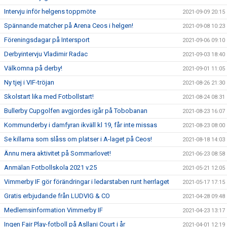
Intervju inför helgens toppmöte
2021-09-09 20:15
Spännande matcher på Arena Ceos i helgen!
2021-09-08 10:23
Föreningsdagar på Intersport
2021-09-06 09:10
Derbyintervju Vladimir Radac
2021-09-03 18:40
Välkomna på derby!
2021-09-01 11:05
Ny tjej i VIF-tröjan
2021-08-26 21:30
Skolstart lika med Fotbollstart!
2021-08-24 08:31
Bullerby Cupgolfen avgjordes igår på Tobobanan
2021-08-23 16:07
Kommunderby i damfyran ikväll kl 19, får inte missas
2021-08-23 08:00
Se killarna som slåss om platser i A-laget på Ceos!
2021-08-18 14:03
Ännu mera aktivitet på Sommarlovet!
2021-06-23 08:58
Anmälan Fotbollskola 2021 v.25
2021-05-21 12:05
Vimmerby IF gör förändringar i ledarstaben runt herrlaget
2021-05-17 17:15
Gratis erbjudande från LUDVIG & CO
2021-04-28 09:48
Medlemsinformation Vimmerby IF
2021-04-23 13:17
Ingen Fair Play-fotboll på Asllani Court i år
2021-04-01 12:19