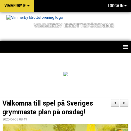
VIMMERBY IF
LOGGA IN
VIMMERBY IDROTTSFÖRENING
HEM
KALENDER
NYHETER
MATCHER
Välkomna till spel på Sveriges
<
>
OM FÖRENINGEN
grymmaste plan på onsdag!
2020-04-08 08:49
SOCIALA ANSVAR