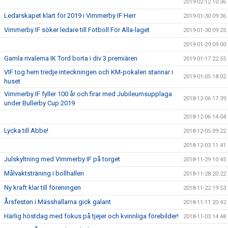
2019-02-12 10:36
Ledarskapet klart för 2019 i Vimmerby IF Herr
2019-01-30 09:36
Vimmerby IF söker ledare till Fotboll För Alla-laget
2019-01-30 09:25
2019-01-29 09:00
Gamla rivalerna IK Tord borta i div 3 premiären
2019-01-17 22:55
VIF tog hem tredje inteckningen och KM-pokalen stannar i
2019-01-05 18:02
huset
Vimmerby IF fyller 100 år och firar med Jubileumsupplaga
2018-12-06 17:39
under Bullerby Cup 2019
2018-12-06 14:04
Lycka till Abbe!
2018-12-05 09:22
2018-12-03 11:41
Julskyltning med Vimmerby IF på torget
2018-11-29 10:45
Målvaktsträning i bollhallen
2018-11-28 20:22
Ny kraft klar till föreningen
2018-11-22 19:53
Årsfesten i Mässhallarna gick galant
2018-11-11 20:42
Härlig höstdag med fokus på tjejer och kvinnliga förebilder!
2018-11-03 14:48