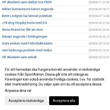
VIF Akademi vann derbyt mot FBSK
2018-06-11 21:36
Niklas Gunnarssons kanon avgjorde
2018-06-09 18:17
Bernt Lindgren har lämnat jordelivet
2018-06-07 12:48
J18 slog Högsby borta med 0-6
2018-06-06 21:02
Alicia Strand har fått sin dom.
2018-06-05 22:46
Nässjö avgjorde i förlängningen
2018-05-30 22:13
Sista veckan med FotbollsAkademi
2018-05-29 15:33
Herr hade inga problem med Grebo
2018-05-26 16:37
VIF Akademi vann enkelt
2018-05-23 22:47
Invigning av Asllani Court
2018-05-21 08:34
För att hemsidan ska fungera korrekt använder vi nödvändiga
Niklas Gunnarssons tidiga mål räckte inte
2018-05-19 22:10
cookies från SportAdmin. Dessa går inte att stänga av.
TjejTruppen laddade upp inför invigningen av Asllani Court
2018-05-13 19:04
Föreningen kan också använda frivilliga cookies, t.ex. för statistik
eller marknadsföring. Du väljer själv om du vill acceptera dessa.
Gurra matchhjälte idag i derbyt mot H/M
2018-05-11 23:10
Anpassa dina val
Puh, VIF avjorde i 94e minuten, 3-2 mot Boxholm
2018-05-10 17:35
Inför Vimmerby IF - Onsala BK
2018-05-02 19:14
Acceptera nödvändiga
Acceptera alla
Boston vann div 6-derbyt mot VIF Akademi
2018-04-29 21:28