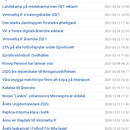
Landskamp på medelvärme men HET reklam!
2021-03-26 12:08
Vimmerby IF:s träningskläder 2021
2021-03-15 10:09
Den starka damtruppen förstärks ytterligare!
2021-03-12 17:30
VIF:s första digitala årsmöte avklarat
2021-02-24 22:53
Vimmerby IF årsmöte 2021
2021-02-22 11:50
25% på alla fotbollsprylar under Sportlovet!
2021-02-21 18:26
Sportlovsfotboll i bollhallen
2021-02-16 11:02
Ronny Persson har lämnat oss
2021-02-08 08:26
2020 års stipendiater till Ansgariusstiftelsen
2021-02-05 09:17
Våra snygga matchtröjor finns att köpa på Intersport
2021-02-02 16:50
Kallelse till årsmöte
2021-01-19 11:14
Niclas "Läskis" Johanssons Minnespris är utdelat
2020-12-28 17:51
Årets Ungdomsledare 2020
2020-12-11 11:40
Replica-tröjorna klara i butik
2020-12-07 12:52
Ännu en Stejdahl till Vimmerby IF
2020-12-02 16:00
Årets lagkamrat i Fotboll För Alla-laget
2020-12-02 14:07