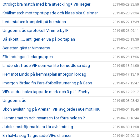
Otroligt bra match med bra utveckling= VIF seger
2019-05-29 23:50
Kvällsmatch mot topptippade och klassiska Sleipner
2019-05-28 21:34
Ledarstaben komplett på herrsidan
2019-05-27 17:39
Ungdomsrådsprotokoll Vimmerby IF
2019-05-26 09:11
Så skönt ...... äntligen en 3a på bortaplan
2019-05-25 19:30
Seriettan gästar Vimmerby
2019-05-23 23:32
Förändringar i ledargruppen
2019-05-23 17:56
Lindö straffade VIF som var lite för uddlösa idag
2019-05-18 21:00
Herr mot Lindö på hemmaplan imorgon lördag
2019-05-17 13:19
Imorgon lördag fin Para-fotbollsturnering på Ceos
2019-05-17 12:47
VIFs andra halva tappade mark och 3 p till Eneby
2019-05-12 22:17
Ungdomsråd
2019-05-08 08:42
Skön avslutning på Arenan, VIF avgjorde i 80e mot HIK
2019-05-04 18:40
Hemmamatch och revansch för förra helgen ?
2019-04-30 16:44
Jubileumströjorna klara för avhämtning
2019-04-30 11:58
En halvtaskig 1a grusade VIFs chanser
2019-04-27 00:13