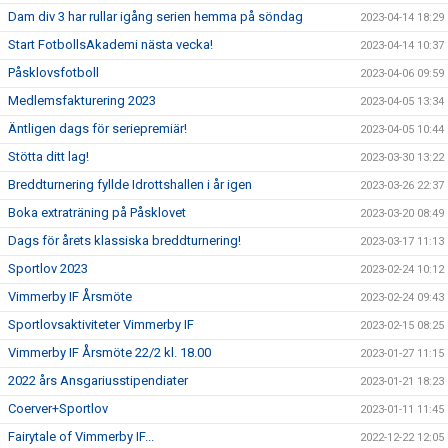
Dam div 3 har rullar igång serien hemma på söndag
2023-04-14 18:29
Start FotbollsAkademi nästa vecka!
2023-04-14 10:37
Påsklovsfotboll
2023-04-06 09:59
Medlemsfakturering 2023
2023-04-05 13:34
Äntligen dags för seriepremiär!
2023-04-05 10:44
Stötta ditt lag!
2023-03-30 13:22
Breddturnering fyllde Idrottshallen i år igen
2023-03-26 22:37
Boka extraträning på Påsklovet
2023-03-20 08:49
Dags för årets klassiska breddturnering!
2023-03-17 11:13
Sportlov 2023
2023-02-24 10:12
Vimmerby IF Årsmöte
2023-02-24 09:43
Sportlovsaktiviteter Vimmerby IF
2023-02-15 08:25
Vimmerby IF Årsmöte 22/2 kl. 18.00
2023-01-27 11:15
2022 års Ansgariusstipendiater
2023-01-21 18:23
Coerver+Sportlov
2023-01-11 11:45
Fairytale of Vimmerby IF...
2022-12-22 12:05