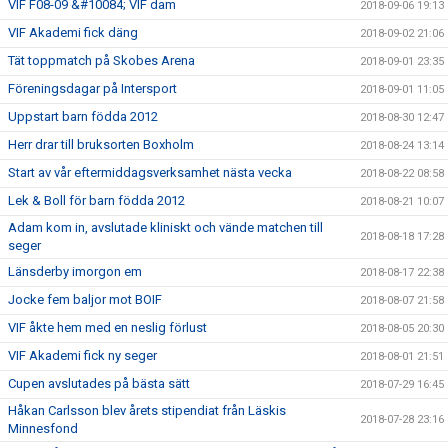
VIF F08-09 &#10084; VIF dam
2018-09-06 19:13
VIF Akademi fick däng
2018-09-02 21:06
Tät toppmatch på Skobes Arena
2018-09-01 23:35
Föreningsdagar på Intersport
2018-09-01 11:05
Uppstart barn födda 2012
2018-08-30 12:47
Herr drar till bruksorten Boxholm
2018-08-24 13:14
Start av vår eftermiddagsverksamhet nästa vecka
2018-08-22 08:58
Lek & Boll för barn födda 2012
2018-08-21 10:07
Adam kom in, avslutade kliniskt och vände matchen till
2018-08-18 17:28
seger
Länsderby imorgon em
2018-08-17 22:38
Jocke fem baljor mot BOIF
2018-08-07 21:58
VIF åkte hem med en neslig förlust
2018-08-05 20:30
VIF Akademi fick ny seger
2018-08-01 21:51
Cupen avslutades på bästa sätt
2018-07-29 16:45
Håkan Carlsson blev årets stipendiat från Läskis
2018-07-28 23:16
Minnesfond