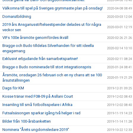
2020-04-08 10:46
Välkomna till spel på Sveriges grymmaste plan på onsdag!
2020-04-08 08:49
Domarutbildning
2020-03-03 12:04
2019 års Ansgariusstiftelsestipender delades ut för några
2020-03-01 12:19
veckor sen
VIFs 100e årsmöte genomfördes ikväll
2020-02-26 21:26
Bragge och Budo tilldelas Silverhanden för sitt ideella
2020-02-14 10:10
engagemang
Exklusivt erbjudande från samarbetspartner!
2020-02-11 08:24
Bragge o Budo nominerade till stort integrationspris
2020-01-24 08:41
Årsmöte, onsdagen 26 februari och en ny chans att se 100
2020-01-19 21:29
årsutställningen
Dags för KM
2019-12-31 09:25
Kosse tränar med F08-09 på Asllani Court
2019-12-02 08:43
Insamling till små fotbollsspelare i Afrika
2019-12-02 08:40
Futsalsäsongen sparkar igång två helger i rad
2019-11-19 14:23
Bilder från 100-årsbanketten
2019-11-14 11:28
Nominera "Årets ungdomsledare 2019"
2019-10-22 12:33