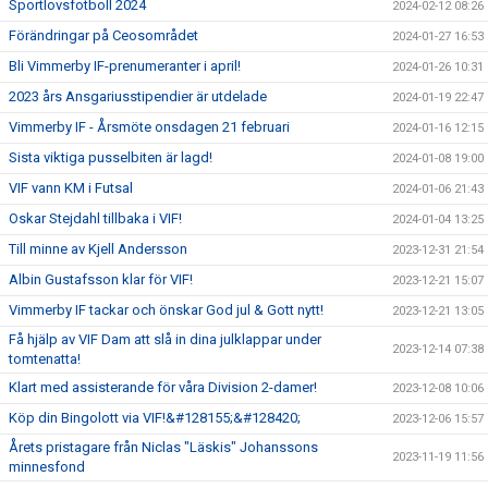
Sportlovsfotboll 2024
2024-02-12 08:26
Förändringar på Ceosområdet
2024-01-27 16:53
Bli Vimmerby IF-prenumeranter i april!
2024-01-26 10:31
2023 års Ansgariusstipendier är utdelade
2024-01-19 22:47
Vimmerby IF - Årsmöte onsdagen 21 februari
2024-01-16 12:15
Sista viktiga pusselbiten är lagd!
2024-01-08 19:00
VIF vann KM i Futsal
2024-01-06 21:43
Oskar Stejdahl tillbaka i VIF!
2024-01-04 13:25
Till minne av Kjell Andersson
2023-12-31 21:54
Albin Gustafsson klar för VIF!
2023-12-21 15:07
Vimmerby IF tackar och önskar God jul & Gott nytt!
2023-12-21 13:05
Få hjälp av VIF Dam att slå in dina julklappar under
2023-12-14 07:38
tomtenatta!
Klart med assisterande för våra Division 2-damer!
2023-12-08 10:06
Köp din Bingolott via VIF!&#128155;&#128420;
2023-12-06 15:57
Årets pristagare från Niclas "Läskis" Johanssons
2023-11-19 11:56
minnesfond