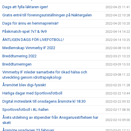
Dags att fylla läktaren igen!
2022-04-25 11:41
Gratis entré till föreningsutställningen på Näktergalen
2022-04-22 10:28
Dags för ännu en hemmapremiär!
2022-04-20 10:20
Påskmatch-spel 7v7 & 9v9
2022-04-14 14:22
ÄNTLIGEN DAGS FÖR LIVEFOTBOLL!
2022-04-14 10:25
Medlemskap Vimmerby IF 2022
2022-04-08 10:33
Breddturnering 2022
2022-03-21 10:23
Breddturneringen
2022-03-09 15:53
Vimmerby IF inleder samarbete för ökad hälsa och
2022-03-08 11:22
utveckling genom idrottspsykologi
Årsmötet blev digi-fysiskt
2022-02-25 11:28
Härliga dagar med Sportlovsfotboll
2022-02-22 13:44
Digital möteslänk till onsdagens årsmöte kl 18.30
2022-02-22 09:32
Sportlovsfotboll i AL-hallen
2022-02-17 08:30
Årets utdelning av stipendier från Ansgariusstiftelsen har
2022-02-10 09:00
skett
Årsmöte onsdagen 23 februari
2022-02-01 17:11