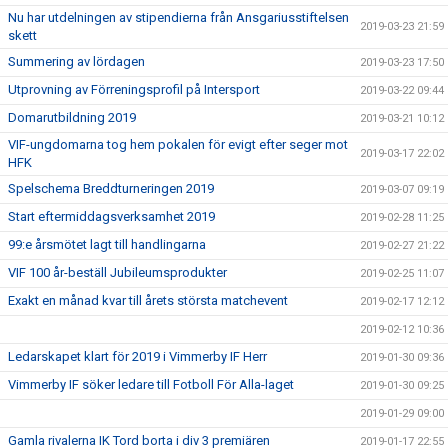
Nu har utdelningen av stipendierna från Ansgariusstiftelsen
2019-03-23 21:59
skett
Summering av lördagen
2019-03-23 17:50
Utprovning av Förreningsprofil på Intersport
2019-03-22 09:44
Domarutbildning 2019
2019-03-21 10:12
VIF-ungdomarna tog hem pokalen för evigt efter seger mot
2019-03-17 22:02
HFK
Spelschema Breddturneringen 2019
2019-03-07 09:19
Start eftermiddagsverksamhet 2019
2019-02-28 11:25
99:e årsmötet lagt till handlingarna
2019-02-27 21:22
VIF 100 år-beställ Jubileumsprodukter
2019-02-25 11:07
Exakt en månad kvar till årets största matchevent
2019-02-17 12:12
2019-02-12 10:36
Ledarskapet klart för 2019 i Vimmerby IF Herr
2019-01-30 09:36
Vimmerby IF söker ledare till Fotboll För Alla-laget
2019-01-30 09:25
2019-01-29 09:00
Gamla rivalerna IK Tord borta i div 3 premiären
2019-01-17 22:55