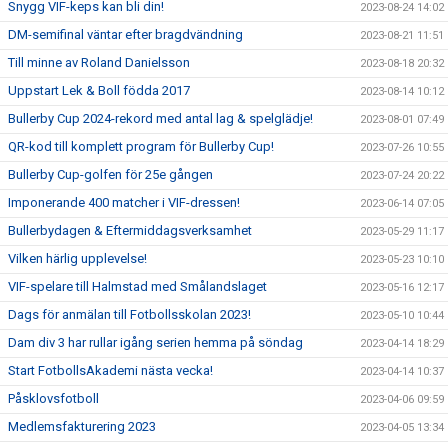
Snygg VIF-keps kan bli din!
2023-08-24 14:02
DM-semifinal väntar efter bragdvändning
2023-08-21 11:51
Till minne av Roland Danielsson
2023-08-18 20:32
Uppstart Lek & Boll födda 2017
2023-08-14 10:12
Bullerby Cup 2024-rekord med antal lag & spelglädje!
2023-08-01 07:49
QR-kod till komplett program för Bullerby Cup!
2023-07-26 10:55
Bullerby Cup-golfen för 25e gången
2023-07-24 20:22
Imponerande 400 matcher i VIF-dressen!
2023-06-14 07:05
Bullerbydagen & Eftermiddagsverksamhet
2023-05-29 11:17
Vilken härlig upplevelse!
2023-05-23 10:10
VIF-spelare till Halmstad med Smålandslaget
2023-05-16 12:17
Dags för anmälan till Fotbollsskolan 2023!
2023-05-10 10:44
Dam div 3 har rullar igång serien hemma på söndag
2023-04-14 18:29
Start FotbollsAkademi nästa vecka!
2023-04-14 10:37
Påsklovsfotboll
2023-04-06 09:59
Medlemsfakturering 2023
2023-04-05 13:34