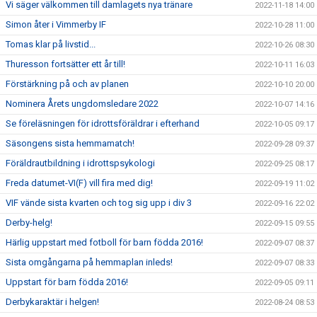
Vi säger välkommen till damlagets nya tränare
2022-11-18 14:00
Simon åter i Vimmerby IF
2022-10-28 11:00
Tomas klar på livstid...
2022-10-26 08:30
Thuresson fortsätter ett år till!
2022-10-11 16:03
Förstärkning på och av planen
2022-10-10 20:00
Nominera Årets ungdomsledare 2022
2022-10-07 14:16
Se föreläsningen för idrottsföräldrar i efterhand
2022-10-05 09:17
Säsongens sista hemmamatch!
2022-09-28 09:37
Föräldrautbildning i idrottspsykologi
2022-09-25 08:17
Freda datumet-VI(F) vill fira med dig!
2022-09-19 11:02
VIF vände sista kvarten och tog sig upp i div 3
2022-09-16 22:02
Derby-helg!
2022-09-15 09:55
Härlig uppstart med fotboll för barn födda 2016!
2022-09-07 08:37
Sista omgångarna på hemmaplan inleds!
2022-09-07 08:33
Uppstart för barn födda 2016!
2022-09-05 09:11
Derbykaraktär i helgen!
2022-08-24 08:53