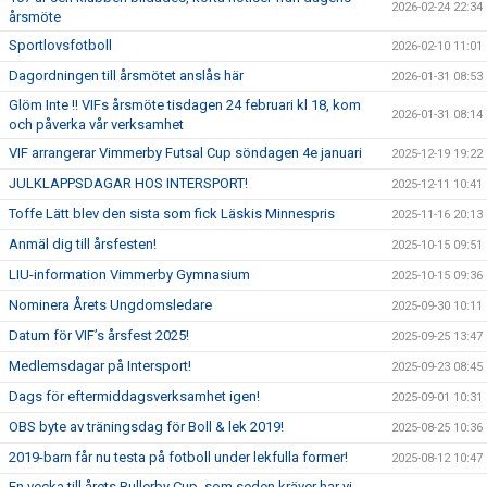
2026-02-24 22:34
årsmöte
Sportlovsfotboll
2026-02-10 11:01
Dagordningen till årsmötet anslås här
2026-01-31 08:53
Glöm Inte !! VIFs årsmöte tisdagen 24 februari kl 18, kom
2026-01-31 08:14
och påverka vår verksamhet
VIF arrangerar Vimmerby Futsal Cup söndagen 4e januari
2025-12-19 19:22
JULKLAPPSDAGAR HOS INTERSPORT!
2025-12-11 10:41
Toffe Lätt blev den sista som fick Läskis Minnespris
2025-11-16 20:13
Anmäl dig till årsfesten!
2025-10-15 09:51
LIU-information Vimmerby Gymnasium
2025-10-15 09:36
Nominera Årets Ungdomsledare
2025-09-30 10:11
Datum för VIF’s årsfest 2025!
2025-09-25 13:47
Medlemsdagar på Intersport!
2025-09-23 08:45
Dags för eftermiddagsverksamhet igen!
2025-09-01 10:31
OBS byte av träningsdag för Boll & lek 2019!
2025-08-25 10:36
2019-barn får nu testa på fotboll under lekfulla former!
2025-08-12 10:47
En vecka till årets Bullerby Cup, som seden kräver har vi