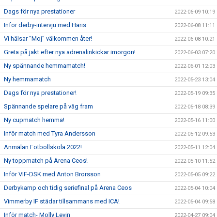
Dags för nya prestationer
2022-06-09 10:19
Inför derby-intervju med Haris
2022-06-08 11:11
Vi hälsar "Moj" välkommen åter!
2022-06-08 10:21
Greta på jakt efter nya adrenalinkickar imorgon!
2022-06-03 07:20
Ny spännande hemmamatch!
2022-06-01 12:03
Ny hemmamatch
2022-05-23 13:04
Dags för nya prestationer!
2022-05-19 09:35
Spännande spelare på väg fram
2022-05-18 08:39
Ny cupmatch hemma!
2022-05-16 11:00
Inför match med Tyra Andersson
2022-05-12 09:53
Anmälan Fotbollskola 2022!
2022-05-11 12:04
Ny toppmatch på Arena Ceos!
2022-05-10 11:52
Inför VIF-DSK med Anton Brorsson
2022-05-05 09:22
Derbykamp och tidig seriefinal på Arena Ceos
2022-05-04 10:04
Vimmerby IF städar tillsammans med ICA!
2022-05-04 09:58
Inför match- Molly Levin
2022-04-27 09:04