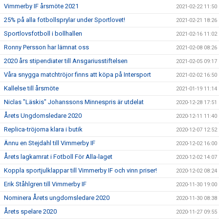
Vimmerby IF årsmöte 2021
2021-02-22 11:50
25% på alla fotbollsprylar under Sportlovet!
2021-02-21 18:26
Sportlovsfotboll i bollhallen
2021-02-16 11:02
Ronny Persson har lämnat oss
2021-02-08 08:26
2020 års stipendiater till Ansgariusstiftelsen
2021-02-05 09:17
Våra snygga matchtröjor finns att köpa på Intersport
2021-02-02 16:50
Kallelse till årsmöte
2021-01-19 11:14
Niclas "Läskis" Johanssons Minnespris är utdelat
2020-12-28 17:51
Årets Ungdomsledare 2020
2020-12-11 11:40
Replica-tröjorna klara i butik
2020-12-07 12:52
Ännu en Stejdahl till Vimmerby IF
2020-12-02 16:00
Årets lagkamrat i Fotboll För Alla-laget
2020-12-02 14:07
Koppla sportjulklappar till Vimmerby IF och vinn priser!
2020-12-02 08:24
Erik Ståhlgren till Vimmerby IF
2020-11-30 19:00
Nominera Årets ungdomsledare 2020
2020-11-30 08:38
Årets spelare 2020
2020-11-27 09:55