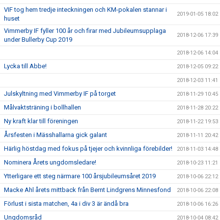
VIF tog hem tredje inteckningen och KM-pokalen stannar i
2019-01-05 18:02
huset
Vimmerby IF fyller 100 år och firar med Jubileumsupplaga
2018-12-06 17:39
under Bullerby Cup 2019
2018-12-06 14:04
Lycka till Abbe!
2018-12-05 09:22
2018-12-03 11:41
Julskyltning med Vimmerby IF på torget
2018-11-29 10:45
Målvaktsträning i bollhallen
2018-11-28 20:22
Ny kraft klar till föreningen
2018-11-22 19:53
Årsfesten i Mässhallarna gick galant
2018-11-11 20:42
Härlig höstdag med fokus på tjejer och kvinnliga förebilder!
2018-11-03 14:48
Nominera Årets ungdomsledare!
2018-10-23 11:21
Ytterligare ett steg närmare 100 årsjubileumsåret 2019
2018-10-06 22:12
Macke Ahl årets mittback från Bernt Lindgrens Minnesfond
2018-10-06 22:08
Förlust i sista matchen, 4a i div 3 är ändå bra
2018-10-06 16:26
Ungdomsråd
2018-10-04 08:42