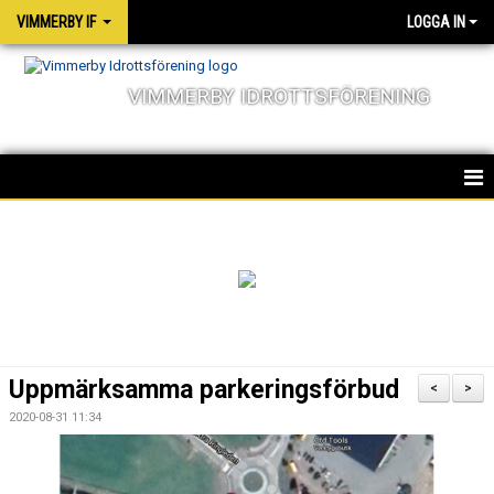
VIMMERBY IF
LOGGA IN
VIMMERBY IDROTTSFÖRENING
HEM
KALENDER
NYHETER
MATCHER
Uppmärksamma parkeringsförbud
<
>
OM FÖRENINGEN
2020-08-31 11:34
SOCIALA ANSVAR