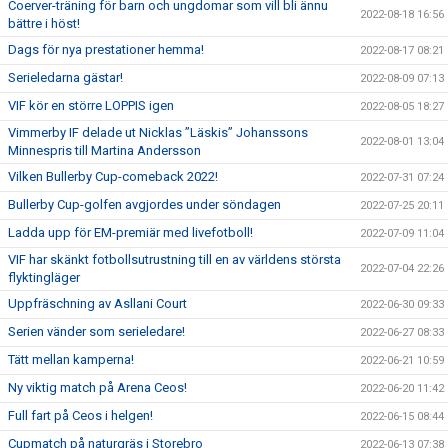
Coerver-träning för barn och ungdomar som vill bli ännu
2022-08-18 16:56
bättre i höst!
Dags för nya prestationer hemma!
2022-08-17 08:21
Serieledarna gästar!
2022-08-09 07:13
VIF kör en större LOPPIS igen
2022-08-05 18:27
Vimmerby IF delade ut Nicklas ”Läskis” Johanssons
2022-08-01 13:04
Minnespris till Martina Andersson
Vilken Bullerby Cup-comeback 2022!
2022-07-31 07:24
Bullerby Cup-golfen avgjordes under söndagen
2022-07-25 20:11
Ladda upp för EM-premiär med livefotboll!
2022-07-09 11:04
VIF har skänkt fotbollsutrustning till en av världens största
2022-07-04 22:26
flyktingläger
Uppfräschning av Asllani Court
2022-06-30 09:33
Serien vänder som serieledare!
2022-06-27 08:33
Tätt mellan kamperna!
2022-06-21 10:59
Ny viktig match på Arena Ceos!
2022-06-20 11:42
Full fart på Ceos i helgen!
2022-06-15 08:44
Cupmatch på naturgräs i Storebro
2022-06-13 07:38