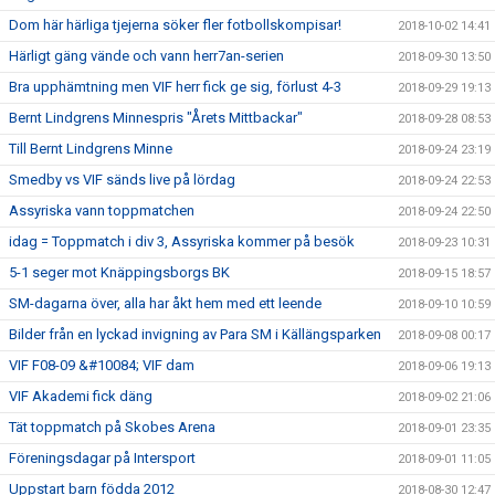
Dom här härliga tjejerna söker fler fotbollskompisar!
2018-10-02 14:41
Härligt gäng vände och vann herr7an-serien
2018-09-30 13:50
Bra upphämtning men VIF herr fick ge sig, förlust 4-3
2018-09-29 19:13
Bernt Lindgrens Minnespris "Årets Mittbackar"
2018-09-28 08:53
Till Bernt Lindgrens Minne
2018-09-24 23:19
Smedby vs VIF sänds live på lördag
2018-09-24 22:53
Assyriska vann toppmatchen
2018-09-24 22:50
idag = Toppmatch i div 3, Assyriska kommer på besök
2018-09-23 10:31
5-1 seger mot Knäppingsborgs BK
2018-09-15 18:57
SM-dagarna över, alla har åkt hem med ett leende
2018-09-10 10:59
Bilder från en lyckad invigning av Para SM i Källängsparken
2018-09-08 00:17
VIF F08-09 &#10084; VIF dam
2018-09-06 19:13
VIF Akademi fick däng
2018-09-02 21:06
Tät toppmatch på Skobes Arena
2018-09-01 23:35
Föreningsdagar på Intersport
2018-09-01 11:05
Uppstart barn födda 2012
2018-08-30 12:47