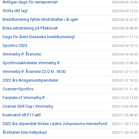
Äntligen dags för seriepremiär!
2023-04-05 10:44
Stötta ditt lag!
2023-03-30 13:22
Breddturnering fyllde Idrottshallen i år igen
2023-03-26 22:37
Boka extraträning på Påsklovet
2023-03-20 08:49
Dags för årets klassiska breddturnering!
2023-03-17 11:13
Sportlov 2023
2023-02-24 10:12
Vimmerby IF Årsmöte
2023-02-24 09:43
Sportlovsaktiviteter Vimmerby IF
2023-02-15 08:25
Vimmerby IF Årsmöte 22/2 kl. 18.00
2023-01-27 11:15
2022 års Ansgariusstipendiater
2023-01-21 18:23
Coerver+Sportlov
2023-01-11 11:45
Fairytale of Vimmerby IF...
2022-12-22 12:05
Coerver Skill Day i Vimmerby
2022-12-02 09:46
Kvalmatch till P17-elit!
2022-11-25 08:43
2022 års stipendiat Niclas Läskis Johanssons minnesfond
2022-11-20 17:13
Årsfesten blev hellyckad
2022-11-20 16:45