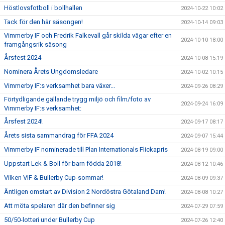
Höstlovsfotboll i bollhallen
2024-10-22 10:02
Tack för den här säsongen!
2024-10-14 09:03
Vimmerby IF och Fredrik Falkevall går skilda vägar efter en
2024-10-10 18:00
framgångsrik säsong
Årsfest 2024
2024-10-08 15:19
Nominera Årets Ungdomsledare
2024-10-02 10:15
Vimmerby IF:s verksamhet bara växer...
2024-09-26 08:29
Förtydligande gällande trygg miljö och film/foto av
2024-09-24 16:09
Vimmerby IF:s verksamhet:
Årsfest 2024!
2024-09-17 08:17
Årets sista sammandrag för FFA 2024
2024-09-07 15:44
Vimmerby IF nominerade till Plan Internationals Flickapris
2024-08-19 09:00
Uppstart Lek & Boll för barn födda 2018!
2024-08-12 10:46
Vilken VIF & Bullerby Cup-sommar!
2024-08-09 09:37
Äntligen omstart av Division 2 Nordöstra Götaland Dam!
2024-08-08 10:27
Att möta spelaren där den befinner sig
2024-07-29 07:59
50/50-lotteri under Bullerby Cup
2024-07-26 12:40