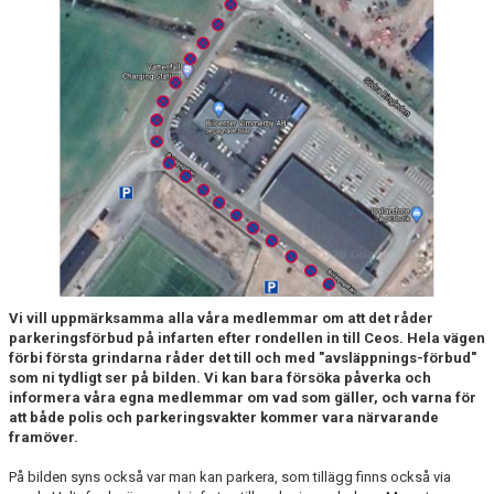
BARN & UNGDOMSVERKSAMHET
STÖTTA VIF
KONTAKT / BOKNING
Vi vill uppmärksamma alla våra medlemmar om att det råder
parkeringsförbud på infarten efter rondellen in till Ceos. Hela vägen
förbi första grindarna råder det till och med "avsläppnings-förbud"
som ni tydligt ser på bilden. Vi kan bara försöka påverka och
informera våra egna medlemmar om vad som gäller, och varna för
att både polis och parkeringsvakter kommer vara närvarande
framöver.
På bilden syns också var man kan parkera, som tillägg finns också via