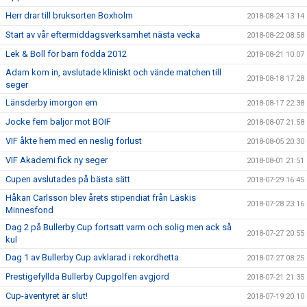
Herr drar till bruksorten Boxholm
2018-08-24 13:14
Start av vår eftermiddagsverksamhet nästa vecka
2018-08-22 08:58
Lek & Boll för barn födda 2012
2018-08-21 10:07
Adam kom in, avslutade kliniskt och vände matchen till
2018-08-18 17:28
seger
Länsderby imorgon em
2018-08-17 22:38
Jocke fem baljor mot BOIF
2018-08-07 21:58
VIF åkte hem med en neslig förlust
2018-08-05 20:30
VIF Akademi fick ny seger
2018-08-01 21:51
Cupen avslutades på bästa sätt
2018-07-29 16:45
Håkan Carlsson blev årets stipendiat från Läskis
2018-07-28 23:16
Minnesfond
Dag 2 på Bullerby Cup fortsatt varm och solig men ack så
2018-07-27 20:55
kul
Dag 1 av Bullerby Cup avklarad i rekordhetta
2018-07-27 08:25
Prestigefyllda Bullerby Cupgolfen avgjord
2018-07-21 21:35
Cup-äventyret är slut!
2018-07-19 20:10