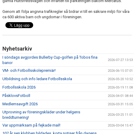
gamla Hultsfredsvägen och infarten till parkeringen bakom Mercatus.
Genom att följa angivna trafikregler så bidrar vi till en säkrare miljö för våra
ca 600 aktiva barn och ungdomar i föreningen.
Nyhetsarkiv
I söndags avgjordes Bullerby Cup-golfen på Tobos fina
2026-07-27 13:53
banor
VM- och Fotbollsskolepremiär!
2026-06-15 07:01
Utbildning och info ledare Fotbollsskola
2026-05-20 10:52
Fotbollsskola 2026
2026-05-19 11:08
PåsklovsFotboll
2026-04-01 08:44
Medlemsavgift 2026
2026-03-31 15:05
Utprovning av föreningskläder under helgens
2026-03-25 11:01
breddturnering!
Var uppmärksam på fejkade mail!
2026-03-04 15:47
107 år sen klubben bildades, korta notiser från dagens