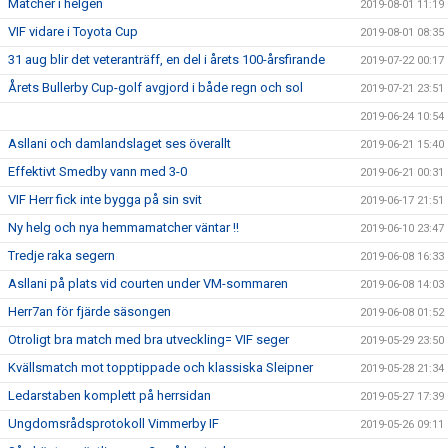
Matcher i helgen
2019-08-01 11:19
VIF vidare i Toyota Cup
2019-08-01 08:35
31 aug blir det veteranträff, en del i årets 100-årsfirande
2019-07-22 00:17
Årets Bullerby Cup-golf avgjord i både regn och sol
2019-07-21 23:51
2019-06-24 10:54
Asllani och damlandslaget ses överallt
2019-06-21 15:40
Effektivt Smedby vann med 3-0
2019-06-21 00:31
VIF Herr fick inte bygga på sin svit
2019-06-17 21:51
Ny helg och nya hemmamatcher väntar !!
2019-06-10 23:47
Tredje raka segern
2019-06-08 16:33
Asllani på plats vid courten under VM-sommaren
2019-06-08 14:03
Herr7an för fjärde säsongen
2019-06-08 01:52
Otroligt bra match med bra utveckling= VIF seger
2019-05-29 23:50
Kvällsmatch mot topptippade och klassiska Sleipner
2019-05-28 21:34
Ledarstaben komplett på herrsidan
2019-05-27 17:39
Ungdomsrådsprotokoll Vimmerby IF
2019-05-26 09:11