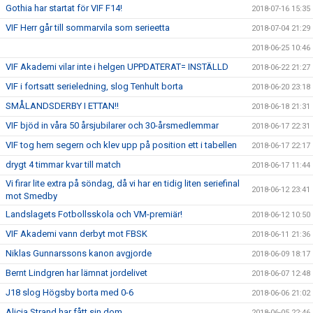
Gothia har startat för VIF F14!
2018-07-16 15:35
VIF Herr går till sommarvila som serieetta
2018-07-04 21:29
2018-06-25 10:46
VIF Akademi vilar inte i helgen UPPDATERAT= INSTÄLLD
2018-06-22 21:27
VIF i fortsatt serieledning, slog Tenhult borta
2018-06-20 23:18
SMÅLANDSDERBY I ETTAN!!
2018-06-18 21:31
VIF bjöd in våra 50 årsjubilarer och 30-årsmedlemmar
2018-06-17 22:31
VIF tog hem segern och klev upp på position ett i tabellen
2018-06-17 22:17
drygt 4 timmar kvar till match
2018-06-17 11:44
Vi firar lite extra på söndag, då vi har en tidig liten seriefinal
2018-06-12 23:41
mot Smedby
Landslagets Fotbollsskola och VM-premiär!
2018-06-12 10:50
VIF Akademi vann derbyt mot FBSK
2018-06-11 21:36
Niklas Gunnarssons kanon avgjorde
2018-06-09 18:17
Bernt Lindgren har lämnat jordelivet
2018-06-07 12:48
J18 slog Högsby borta med 0-6
2018-06-06 21:02
Alicia Strand har fått sin dom.
2018-06-05 22:46