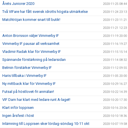
Årets Juniorer 2020
2020-11-25 08:44
Två VIFare har fått svensk idrotts högsta utmärkelse
2020-11-24 23:13
Matchtröjan kommer snart till butik!
2020-11-23 11:21
2020-11-21 12:23
Anton Brorsson väljer Vimmerby IF
2020-11-19 20:00
Vimmerby IF pausar all verksamhet
2020-11-16 19:27
Vladimir Radak klar för Vimmerby IF
2020-11-15 15:14
Spännande förstärkning på ledarsidan
2020-11-14 08:32
Belmin förstärker Vimmerby IF
2020-11-12 09:55
Haris tillbaka i Vimmerby IF
2020-11-05 20:00
Ny mittback klar för Vimmerby IF
2020-10-29 16:27
Futsal på höstlovet-fri anmälan!
2020-10-22 14:39
VIF Dam har klart med ledare runt A-laget!
2020-10-20 17:30
Klart inför loppisen
2020-10-16 23:06
Ingen årsfest i höst
2020-10-10 18:36
Inlämning till Loppisen sker lördag-söndag 10-11 okt
2020-10-07 19:58