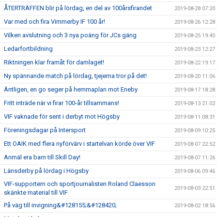
ÅTERTRÄFFEN blir på lördag, en del av 100årsfirandet
2019-08-28 07:20
Var med och fira Vimmerby IF 100 år!
2019-08-26 12:28
Vilken avslutning och 3 nya poäng för JCs gäng
2019-08-25 19:40
Ledarfortbildning
2019-08-23 12:27
Riktningen klar framåt för damlaget!
2019-08-22 19:17
Ny spännande match på lördag, tjejerna tror på det!
2019-08-20 11:06
Äntligen, en go seger på hemmaplan mot Eneby
2019-08-17 18:28
Fritt inträde när vi firar 100-år tillsammans!
2019-08-13 21:02
VIF vaknade för sent i derbyt mot Högsby
2019-08-11 08:31
Föreningsdagar på Intersport
2019-08-09 10:25
Ett OAIK med flera nyförvärv i startelvan körde över VIF
2019-08-07 22:52
Anmäl era barn till Skill Day!
2019-08-07 11:26
Länsderby på lördag i Högsby
2019-08-06 09:46
VIF-supportern och sportjournalisten Roland Claesson
2019-08-03 22:51
skänkte material till VIF
På väg till invigning&#128155;&#128420;
2019-08-02 18:56