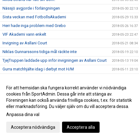
Nässjö avgjorde i förlängningen
2018-05-30 22:13
Sista veckan med FotbollsAkademi
2018-05-29 15:33
Herr hade inga problem med Grebo
2018-05-26 16:37
VIF Akademi vann enkelt
2018-05-23 22:47
Invigning av Asllani Court
2018-05-21 08:34
Niklas Gunnarssons tidiga mål räckte inte
2018-05-19 22:10
TjejTruppen laddade upp inför invigningen av Asllani Court
2018-05-13 19:04
Gurra matchhjälte idag i derbyt mot H/M
2018-05-11 23:10
Puh, VIF avjorde i 94e minuten, 3-2 mot Boxholm
2018-05-10 17:35
Inför Vimmerby IF - Onsala BK
2018-05-02 19:14
För att hemsidan ska fungera korrekt använder vi nödvändiga
cookies från SportAdmin. Dessa går inte att stänga av.
Boston vann div 6-derbyt mot VIF Akademi
2018-04-29 21:28
Föreningen kan också använda frivilliga cookies, t.ex. för statistik
VIF besegrade Myresjö med 2-0
2018-04-28 16:25
eller marknadsföring. Du väljer själv om du vill acceptera dessa.
Hemmamatch för ett VIF som hittat målformen sista veckan
2018-04-27 21:33
Anpassa dina val
Bergdalens IK på lördag!
2018-04-27 20:57
Acceptera nödvändiga
Acceptera alla
Öppettider på kansliet Valborg och 1:a maj
2018-04-26 14:47
Historisk seger för Akademilaget
2018-04-22 22:23