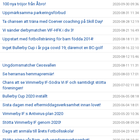
100 nya tröjor från Åbro!
2020-09-30 09:36
Uppmärksamma parkeringsförbud
2020-08-31 11:34
Ta chansen att träna med Coerver coaching på Skill Day!
2020-08-28 12:19
Vi sänder derbymatchen VIF-HFK i div 3!
2020-08-21 16:49
Uppstart med fotbollsträning för barn födda 2014!
2020-08-18 11:31
Inget Bullerby Cup i år pga covid 19, däremot en BC-golf
2020-08-16 22:10
2020-08-12 15:46
Ungdomsmatcher Ceosvallen
2020-08-11 11:31
Se herrarnas hemmapremiär!
2020-08-03 17:01
Chans att se Vimmerby IF-Södra Vi IF och samtidigt stötta
2020-07-02 11:00
föreningen!
Bullerby Cup 2020 inställt
2020-06-05 08:18
Sista dagen med eftermiddagsverksamhet innan lovet!
2020-06-04 18:01
Vimmerby IF:s Antivirus-plan 2020
2020-05-20 10:36
Stötta Vimmerby IF genom 2020!
2020-05-08 09:34
Dags att anmäla till årets Fotbollsskola!
2020-04-23 14:07
Stötta gärna vår Barn- och ungdomsverksamhet!