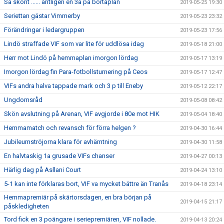
Så skönt ...... äntligen en 3a på bortaplan
2019-05-25 19:30
Seriettan gästar Vimmerby
2019-05-23 23:32
Förändringar i ledargruppen
2019-05-23 17:56
Lindö straffade VIF som var lite för uddlösa idag
2019-05-18 21:00
Herr mot Lindö på hemmaplan imorgon lördag
2019-05-17 13:19
Imorgon lördag fin Para-fotbollsturnering på Ceos
2019-05-17 12:47
VIFs andra halva tappade mark och 3 p till Eneby
2019-05-12 22:17
Ungdomsråd
2019-05-08 08:42
Skön avslutning på Arenan, VIF avgjorde i 80e mot HIK
2019-05-04 18:40
Hemmamatch och revansch för förra helgen ?
2019-04-30 16:44
Jubileumströjorna klara för avhämtning
2019-04-30 11:58
En halvtaskig 1a grusade VIFs chanser
2019-04-27 00:13
Härlig dag på Asllani Court
2019-04-24 13:10
5-1 kan inte förklaras bort, VIF va mycket bättre än Tranås
2019-04-18 23:14
Hemmapremiär på skärtorsdagen, en bra början på
2019-04-15 21:17
påskledigheten
Tord fick en 3 poängare i seriepremiären, VIF nollade.
2019-04-13 20:24