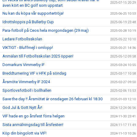
2025-07-15 20:29
även kört en BC golf som uppstart
Nu kan du köpa vår supportertröja!
2025-06-25 10:53
Idrottsloppis på Bullerby Cup
2025-06-19 23:48
Para-fotboll på Ceos hela morgondagen (29 maj)
2025-05-28 10:19
Ledare Fotbollsskolan
2025-05-22 10:10
VIKTIGT - Bluffmejl i omlopp!
2025-05-21 14:36
Anmälan till Fotbollsskolan 2025 öppen!
2025-05-12 09:58
Domarkurs Vimmerby IF
2025-03-24 10:55
Breddturnering VIF v HFK på söndag
2025-03-17 10:58
Årsmöte Vimmerby IF 2024
2025-02-27 09:50
Sportlovsfotboll i bollhallen
2025-02-06 15:53
Save the day !! Årsmötet är onsdagen 26 februari kl 18.30
2025-01-03 12:10
God Jul & Gott Nytt År!
2024-12-24 06:56
VIF hade en go årsfest förra helgen
2024-11-30 23:41
Sista anmälningsdag till årsfesten!
2024-11-17 11:49
Köp din bingolott via VIF!
2024-11-13 10:26