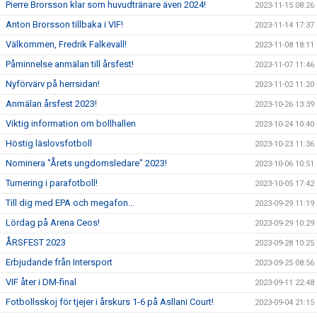
Pierre Brorsson klar som huvudtränare även 2024!
2023-11-15 08:26
Anton Brorsson tillbaka i VIF!
2023-11-14 17:37
Välkommen, Fredrik Falkevall!
2023-11-08 18:11
Påminnelse anmälan till årsfest!
2023-11-07 11:46
Nyförvärv på herrsidan!
2023-11-02 11:20
Anmälan årsfest 2023!
2023-10-26 13:39
Viktig information om bollhallen
2023-10-24 10:40
Höstig läslovsfotboll
2023-10-23 11:36
Nominera "Årets ungdomsledare" 2023!
2023-10-06 10:51
Turnering i parafotboll!
2023-10-05 17:42
Till dig med EPA och megafon...
2023-09-29 11:19
Lördag på Arena Ceos!
2023-09-29 10:29
ÅRSFEST 2023
2023-09-28 10:25
Erbjudande från Intersport
2023-09-25 08:56
VIF åter i DM-final
2023-09-11 22:48
Fotbollsskoj för tjejer i årskurs 1-6 på Asllani Court!
2023-09-04 21:15