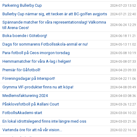
Parkering Bullerby Cup
2024-07-23 13:52
Bullerby Cup närmar sig, ett tecken är att BC-golfen avgjorts
2024-07-21 22:40
Spännande matcher för våra representationslag! Välkomna
2024-06-24 12:29
till Arena Ceos!
Boka boende i Göteborg!
2024-06-18 11:21
Dags för sommarens Fotbollsskola-anmäl er nu!
2024-05-13 11:02
Para-fotboll på Ceos imorgon torsdag
2024-05-08 10:19
Hemmamatcher för våra A-lag i helgen!
2024-05-08 07:33
Premiär för Gåfotboll!
2024-04-23 09:33
Föreningsdagar på Intersport!
2024-04-22 11:06
Grymma VIF-produkter finns nu att köpa!
2024-04-08 09:49
Medlemsfakturering 2024
2024-04-03 08:36
Påsklovsfotboll på Asllani Court
2024-03-26 12:27
FotbollsAkademi-start
2024-03-04 10:22
En lokal idrottslegend finns inte längre med oss
2024-03-03 21:36
Vartenda öre för att nå vår vision...
2024-02-22 16:14