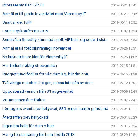
Intresseanmälan F/P 13
2019-10-21 15:41
Anmäl er till gratis lovaktivitet med Vimmerby IF
2019-10-21 09:42
Snart är det fullt!
2019-10-11 16:32
Föreningskonferens 2019
2019-10-07 16:53
Serietvåan Smedby kammade noll, VIF herr tog seger i sista
2019-09-30 06:53
Anmäl er till fotbollsträning i november
2019-09-26 10:31
Ny huvudtränare klar för Vimmerby IF
2019-09-25 11:02
Herrförlust i viktig streckmatch
2019-09-15 21:51
Ruggigt tung förlust för vårt damlag, blir div 2 nu
2019-09-15 21:38
Två viktiga matcher i helgen, missa inte nån av dem
2019-09-12 19:01
Uppdaterad version från 31 aug-eventet
2019-09-09 13:45
VIF nära men åter förlust
2019-09-07 22:47
Lördagens event blev hellyckat, 835 pers innanför grindarna
2019-09-04 14:11
Återträffen blev hellyckad
2019-09-01 20:29
Ingen bra helg för dam o herr
2019-09-01 20:24
Härlig första träning för barn födda 2013
2019-08-29 19:54