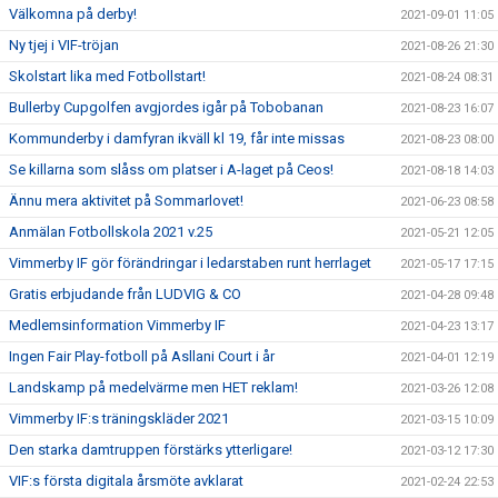
Välkomna på derby!
2021-09-01 11:05
Ny tjej i VIF-tröjan
2021-08-26 21:30
Skolstart lika med Fotbollstart!
2021-08-24 08:31
Bullerby Cupgolfen avgjordes igår på Tobobanan
2021-08-23 16:07
Kommunderby i damfyran ikväll kl 19, får inte missas
2021-08-23 08:00
Se killarna som slåss om platser i A-laget på Ceos!
2021-08-18 14:03
Ännu mera aktivitet på Sommarlovet!
2021-06-23 08:58
Anmälan Fotbollskola 2021 v.25
2021-05-21 12:05
Vimmerby IF gör förändringar i ledarstaben runt herrlaget
2021-05-17 17:15
Gratis erbjudande från LUDVIG & CO
2021-04-28 09:48
Medlemsinformation Vimmerby IF
2021-04-23 13:17
Ingen Fair Play-fotboll på Asllani Court i år
2021-04-01 12:19
Landskamp på medelvärme men HET reklam!
2021-03-26 12:08
Vimmerby IF:s träningskläder 2021
2021-03-15 10:09
Den starka damtruppen förstärks ytterligare!
2021-03-12 17:30
VIF:s första digitala årsmöte avklarat
2021-02-24 22:53