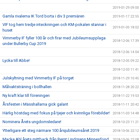
2019-01-29 09:00
Gamla rivalerna IK Tord borta i div 3 premiären
2019-01-17 22:55
VIF tog hem tredje inteckningen och KM-pokalen stannar i
2019-01-05 18:02
huset
Vimmerby IF fyller 100 år och firar med Jubileumsupplaga
2018-12-06 17:39
under Bullerby Cup 2019
2018-12-06 14:04
Lycka till Abbe!
2018-12-05 09:22
2018-12-03 11:41
Julskyltning med Vimmerby IF på torget
2018-11-29 10:45
Målvaktsträning i bollhallen
2018-11-28 20:22
Ny kraft klar till föreningen
2018-11-22 19:53
Årsfesten i Mässhallarna gick galant
2018-11-11 20:42
Härlig höstdag med fokus på tjejer och kvinnliga förebilder!
2018-11-03 14:48
Nominera Årets ungdomsledare!
2018-10-23 11:21
Ytterligare ett steg närmare 100 årsjubileumsåret 2019
2018-10-06 22:12
Macke Ahl årets mittback från Bernt Lindgrens Minnesfond
2018-10-06 22:08