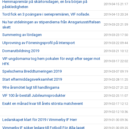
Hemmapremiär på skärtorsdagen, en bra början på
2019-04-15 21:17
påskledigheten
Tord fick en 3 poängare i seriepremiären, VIF nollade.
2019-04-13 20:24
Nu har utdelningen av stipendierna från Ansgariusstiftelsen
2019-03-23 21:59
skett
Summering av lördagen
2019-03-23 17:50
Utprovning av Förreningsprofil på Intersport
2019-03-22 09:44
Domarutbildning 2019
2019-03-21 10:12
VIF-ungdomarna tog hem pokalen för evigt efter seger mot
2019-03-17 22:02
HFK
Spelschema Breddturneringen 2019
2019-03-07 09:19
Start eftermiddagsverksamhet 2019
2019-02-28 11:25
99:e årsmötet lagt till handlingarna
2019-02-27 21:22
VIF 100 år-beställ Jubileumsprodukter
2019-02-25 11:07
Exakt en månad kvar till årets största matchevent
2019-02-17 12:12
2019-02-12 10:36
Ledarskapet klart för 2019 i Vimmerby IF Herr
2019-01-30 09:36
Vimmerby IF söker ledare till Fotboll För Alla-laget
2019-01-30 09:25