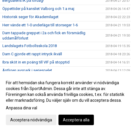
Bergdalens IK på lördag!
2018-04-27 20:57
Öppettider på kansliet Valborg och 1:a maj
2018-04-26 14:47
Historisk seger för Akademilaget
2018-04-22 22:23
Herr vände ett 1-0 underläge till storseger 1-6
2018-04-21 19:53
Dam tappade greppet i 2a och fick en försmädlig
2018-04-21 19:50
uddamålförlust
Landslagets Fotbollsskola 2018
2018-04-19 15:35
Dam C gjorde ett rappt intryck ikväll
2018-04-18 23:26
Ibra sköt in en poäng till VIF på stopptid
2018-04-14 16:51
Äntligen avspark i seriespelet
2018-04-13 12:09
Domarutbildning
2018-04-03 08:44
För att hemsidan ska fungera korrekt använder vi nödvändiga
Helt klart att Håkan blir huvudtränare för VIF Dam
2018-03-22 22:27
cookies från SportAdmin. Dessa går inte att stänga av.
Föreningen kan också använda frivilliga cookies, t.ex. för statistik
Succé igen, breddturneringens charm står sig över tid
2018-03-20 22:39
eller marknadsföring. Du väljer själv om du vill acceptera dessa.
Då var det dags att sparka igång Breddturneringen
2018-03-15 14:11
Anpassa dina val
SM-dagarna avslutades med optimal glädje
2018-03-11 17:46
Vimmerby Sparbank och Vimmerby IF arrangerar återigen
Acceptera nödvändiga
Acceptera alla
2018-03-08 23:11
breddturneringen