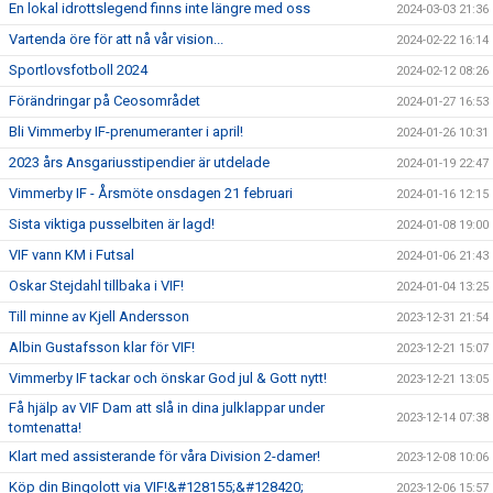
En lokal idrottslegend finns inte längre med oss
2024-03-03 21:36
Vartenda öre för att nå vår vision...
2024-02-22 16:14
Sportlovsfotboll 2024
2024-02-12 08:26
Förändringar på Ceosområdet
2024-01-27 16:53
Bli Vimmerby IF-prenumeranter i april!
2024-01-26 10:31
2023 års Ansgariusstipendier är utdelade
2024-01-19 22:47
Vimmerby IF - Årsmöte onsdagen 21 februari
2024-01-16 12:15
Sista viktiga pusselbiten är lagd!
2024-01-08 19:00
VIF vann KM i Futsal
2024-01-06 21:43
Oskar Stejdahl tillbaka i VIF!
2024-01-04 13:25
Till minne av Kjell Andersson
2023-12-31 21:54
Albin Gustafsson klar för VIF!
2023-12-21 15:07
Vimmerby IF tackar och önskar God jul & Gott nytt!
2023-12-21 13:05
Få hjälp av VIF Dam att slå in dina julklappar under
2023-12-14 07:38
tomtenatta!
Klart med assisterande för våra Division 2-damer!
2023-12-08 10:06
Köp din Bingolott via VIF!&#128155;&#128420;
2023-12-06 15:57