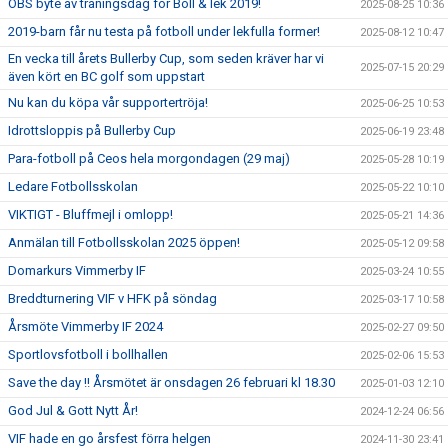
OBS byte av träningsdag för Boll & lek 2019!
2025-08-25 10:36
2019-barn får nu testa på fotboll under lekfulla former!
2025-08-12 10:47
En vecka till årets Bullerby Cup, som seden kräver har vi
2025-07-15 20:29
även kört en BC golf som uppstart
Nu kan du köpa vår supportertröja!
2025-06-25 10:53
Idrottsloppis på Bullerby Cup
2025-06-19 23:48
Para-fotboll på Ceos hela morgondagen (29 maj)
2025-05-28 10:19
Ledare Fotbollsskolan
2025-05-22 10:10
VIKTIGT - Bluffmejl i omlopp!
2025-05-21 14:36
Anmälan till Fotbollsskolan 2025 öppen!
2025-05-12 09:58
Domarkurs Vimmerby IF
2025-03-24 10:55
Breddturnering VIF v HFK på söndag
2025-03-17 10:58
Årsmöte Vimmerby IF 2024
2025-02-27 09:50
Sportlovsfotboll i bollhallen
2025-02-06 15:53
Save the day !! Årsmötet är onsdagen 26 februari kl 18.30
2025-01-03 12:10
God Jul & Gott Nytt År!
2024-12-24 06:56
VIF hade en go årsfest förra helgen
2024-11-30 23:41