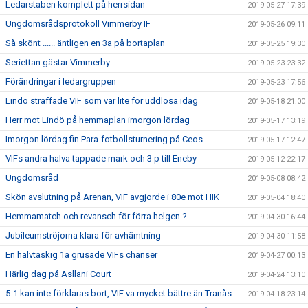
Ledarstaben komplett på herrsidan
2019-05-27 17:39
Ungdomsrådsprotokoll Vimmerby IF
2019-05-26 09:11
Så skönt ...... äntligen en 3a på bortaplan
2019-05-25 19:30
Seriettan gästar Vimmerby
2019-05-23 23:32
Förändringar i ledargruppen
2019-05-23 17:56
Lindö straffade VIF som var lite för uddlösa idag
2019-05-18 21:00
Herr mot Lindö på hemmaplan imorgon lördag
2019-05-17 13:19
Imorgon lördag fin Para-fotbollsturnering på Ceos
2019-05-17 12:47
VIFs andra halva tappade mark och 3 p till Eneby
2019-05-12 22:17
Ungdomsråd
2019-05-08 08:42
Skön avslutning på Arenan, VIF avgjorde i 80e mot HIK
2019-05-04 18:40
Hemmamatch och revansch för förra helgen ?
2019-04-30 16:44
Jubileumströjorna klara för avhämtning
2019-04-30 11:58
En halvtaskig 1a grusade VIFs chanser
2019-04-27 00:13
Härlig dag på Asllani Court
2019-04-24 13:10
5-1 kan inte förklaras bort, VIF va mycket bättre än Tranås
2019-04-18 23:14