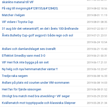
skänkte material till VIF
På väg till invigning&#128155;&#128420;
2019-08-02 18:56
Matcher i helgen
2019-08-01 11:19
VIF vidare i Toyota Cup
2019-08-01 08:35
31 aug blir det veteranträff, en del i årets 100-årsfirande
2019-07-22 00:17
Årets Bullerby Cup-golf avgjord i både regn och sol
2019-07-21 23:51
2019-06-24 10:54
Asllani och damlandslaget ses överallt
2019-06-21 15:40
Effektivt Smedby vann med 3-0
2019-06-21 00:31
VIF Herr fick inte bygga på sin svit
2019-06-17 21:51
Ny helg och nya hemmamatcher väntar !!
2019-06-10 23:47
Tredje raka segern
2019-06-08 16:33
Asllani på plats vid courten under VM-sommaren
2019-06-08 14:03
Herr7an för fjärde säsongen
2019-06-08 01:52
Otroligt bra match med bra utveckling= VIF seger
2019-05-29 23:50
Kvällsmatch mot topptippade och klassiska Sleipner
2019-05-28 21:34