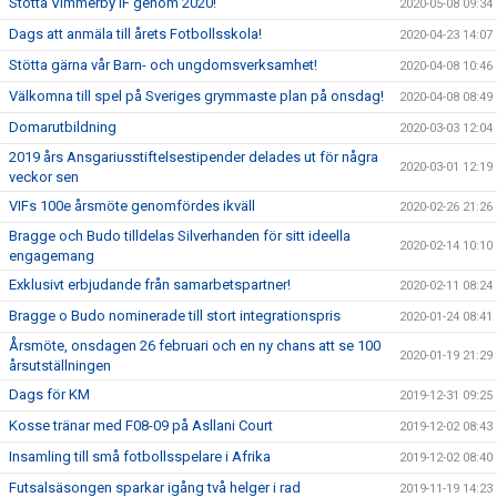
Stötta Vimmerby IF genom 2020!
2020-05-08 09:34
Dags att anmäla till årets Fotbollsskola!
2020-04-23 14:07
Stötta gärna vår Barn- och ungdomsverksamhet!
2020-04-08 10:46
Välkomna till spel på Sveriges grymmaste plan på onsdag!
2020-04-08 08:49
Domarutbildning
2020-03-03 12:04
2019 års Ansgariusstiftelsestipender delades ut för några
2020-03-01 12:19
veckor sen
VIFs 100e årsmöte genomfördes ikväll
2020-02-26 21:26
Bragge och Budo tilldelas Silverhanden för sitt ideella
2020-02-14 10:10
engagemang
Exklusivt erbjudande från samarbetspartner!
2020-02-11 08:24
Bragge o Budo nominerade till stort integrationspris
2020-01-24 08:41
Årsmöte, onsdagen 26 februari och en ny chans att se 100
2020-01-19 21:29
årsutställningen
Dags för KM
2019-12-31 09:25
Kosse tränar med F08-09 på Asllani Court
2019-12-02 08:43
Insamling till små fotbollsspelare i Afrika
2019-12-02 08:40
Futsalsäsongen sparkar igång två helger i rad
2019-11-19 14:23