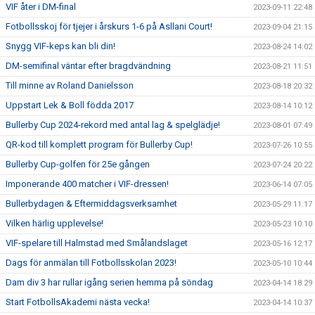
VIF åter i DM-final
2023-09-11 22:48
Fotbollsskoj för tjejer i årskurs 1-6 på Asllani Court!
2023-09-04 21:15
Snygg VIF-keps kan bli din!
2023-08-24 14:02
DM-semifinal väntar efter bragdvändning
2023-08-21 11:51
Till minne av Roland Danielsson
2023-08-18 20:32
Uppstart Lek & Boll födda 2017
2023-08-14 10:12
Bullerby Cup 2024-rekord med antal lag & spelglädje!
2023-08-01 07:49
QR-kod till komplett program för Bullerby Cup!
2023-07-26 10:55
Bullerby Cup-golfen för 25e gången
2023-07-24 20:22
Imponerande 400 matcher i VIF-dressen!
2023-06-14 07:05
Bullerbydagen & Eftermiddagsverksamhet
2023-05-29 11:17
Vilken härlig upplevelse!
2023-05-23 10:10
VIF-spelare till Halmstad med Smålandslaget
2023-05-16 12:17
Dags för anmälan till Fotbollsskolan 2023!
2023-05-10 10:44
Dam div 3 har rullar igång serien hemma på söndag
2023-04-14 18:29
Start FotbollsAkademi nästa vecka!
2023-04-14 10:37