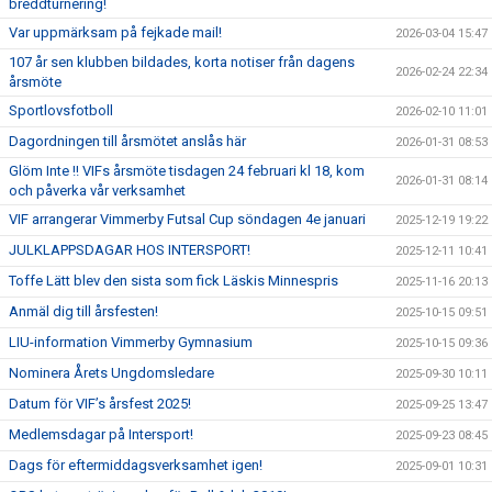
breddturnering!
Var uppmärksam på fejkade mail!
2026-03-04 15:47
107 år sen klubben bildades, korta notiser från dagens
2026-02-24 22:34
årsmöte
Sportlovsfotboll
2026-02-10 11:01
Dagordningen till årsmötet anslås här
2026-01-31 08:53
Glöm Inte !! VIFs årsmöte tisdagen 24 februari kl 18, kom
2026-01-31 08:14
och påverka vår verksamhet
VIF arrangerar Vimmerby Futsal Cup söndagen 4e januari
2025-12-19 19:22
JULKLAPPSDAGAR HOS INTERSPORT!
2025-12-11 10:41
Toffe Lätt blev den sista som fick Läskis Minnespris
2025-11-16 20:13
Anmäl dig till årsfesten!
2025-10-15 09:51
LIU-information Vimmerby Gymnasium
2025-10-15 09:36
Nominera Årets Ungdomsledare
2025-09-30 10:11
Datum för VIF’s årsfest 2025!
2025-09-25 13:47
Medlemsdagar på Intersport!
2025-09-23 08:45
Dags för eftermiddagsverksamhet igen!
2025-09-01 10:31