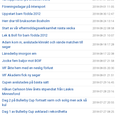
Föreningsdagar på Intersport
2018-09-01 11:05
Uppstart barn födda 2012
2018-08-30 12:47
Herr drar till bruksorten Boxholm
2018-08-24 13:14
Start av vår eftermiddagsverksamhet nästa vecka
2018-08-22 08:58
Lek & Boll för barn födda 2012
2018-08-21 10:07
Adam kom in, avslutade kliniskt och vände matchen till
2018-08-18 17:28
seger
Länsderby imorgon em
2018-08-17 22:38
Jocke fem baljor mot BOIF
2018-08-07 21:58
VIF åkte hem med en neslig förlust
2018-08-05 20:30
VIF Akademi fick ny seger
2018-08-01 21:51
Cupen avslutades på bästa sätt
2018-07-29 16:45
Håkan Carlsson blev årets stipendiat från Läskis
2018-07-28 23:16
Minnesfond
Dag 2 på Bullerby Cup fortsatt varm och solig men ack så
2018-07-27 20:55
kul
Dag 1 av Bullerby Cup avklarad i rekordhetta
2018-07-27 08:25