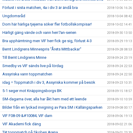
Förlust i sista matchen, 4a i div 3 är ändå bra
2018-10-06 16:26
Ungdomsråd
2018-10-04 08:42
Dom här härliga tjejerna söker fler fotbollskompisar!
2018-10-02 14:41
Härligt gäng vände och vann herr7an-serien
2018-09-30 13:50
Bra upphämtning men VIF herr fick ge sig, förlust 4-3
2018-09-29 19:13
Bernt Lindgrens Minnespris "Årets Mittbackar"
2018-09-28 08:53
Till Bernt Lindgrens Minne
2018-09-24 23:19
Smedby vs VIF sänds live på lördag
2018-09-24 22:53
Assyriska vann toppmatchen
2018-09-24 22:50
idag = Toppmatch i div 3, Assyriska kommer på besök
2018-09-23 10:31
5-1 seger mot Knäppingsborgs BK
2018-09-15 18:57
SM-dagarna över, alla har åkt hem med ett leende
2018-09-10 10:59
Bilder från en lyckad invigning av Para SM i Källängsparken
2018-09-08 00:17
VIF F08-09 &#10084; VIF dam
2018-09-06 19:13
VIF Akademi fick däng
2018-09-02 21:06
Tät toppmatch på Skobes Arena
2018-09-01 23:35