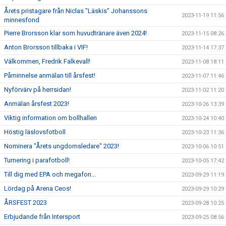
Årets pristagare från Niclas "Läskis" Johanssons
2023-11-19 11:56
minnesfond
Pierre Brorsson klar som huvudtränare även 2024!
2023-11-15 08:26
Anton Brorsson tillbaka i VIF!
2023-11-14 17:37
Välkommen, Fredrik Falkevall!
2023-11-08 18:11
Påminnelse anmälan till årsfest!
2023-11-07 11:46
Nyförvärv på herrsidan!
2023-11-02 11:20
Anmälan årsfest 2023!
2023-10-26 13:39
Viktig information om bollhallen
2023-10-24 10:40
Höstig läslovsfotboll
2023-10-23 11:36
Nominera "Årets ungdomsledare" 2023!
2023-10-06 10:51
Turnering i parafotboll!
2023-10-05 17:42
Till dig med EPA och megafon...
2023-09-29 11:19
Lördag på Arena Ceos!
2023-09-29 10:29
ÅRSFEST 2023
2023-09-28 10:25
Erbjudande från Intersport
2023-09-25 08:56