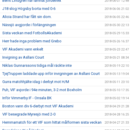
Bernt Lindgren har lämnat jordelivet
2018-06-07 12:48
J18 slog Högsby borta med 0-6
2018-06-06 21:02
Alicia Strand har fått sin dom.
2018-06-05 22:46
Nässjö avgjorde i förlängningen
2018-05-30 22:13
Sista veckan med FotbollsAkademi
2018-05-29 15:33
Herr hade inga problem med Grebo
2018-05-26 16:37
VIF Akademi vann enkelt
2018-05-23 22:47
Invigning av Asllani Court
2018-05-21 08:34
Niklas Gunnarssons tidiga mål räckte inte
2018-05-19 22:10
TjejTruppen laddade upp inför invigningen av Asllani Court
2018-05-13 19:04
Gurra matchhjälte idag i derbyt mot H/M
2018-05-11 23:10
Puh, VIF avjorde i 94e minuten, 3-2 mot Boxholm
2018-05-10 17:35
Inför Vimmerby IF - Onsala BK
2018-05-02 19:14
Boston vann div 6-derbyt mot VIF Akademi
2018-04-29 21:28
VIF besegrade Myresjö med 2-0
2018-04-28 16:25
Hemmamatch för ett VIF som hittat målformen sista veckan
2018-04-27 21:33