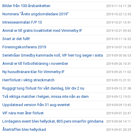
Bilder från 100-årsbanketten
2019-11-14 11:28
Nominera "Årets ungdomsledare 2019"
2019-10-22 12:33
Intresseanmälan F/P 13
2019-10-21 15:41
Anmäl er till gratis lovaktivitet med Vimmerby IF
2019-10-21 09:42
Snart är det fullt!
2019-10-11 16:32
Föreningskonferens 2019
2019-10-07 16:53
Serietvåan Smedby kammade noll, VIF herr tog seger i sista
2019-09-30 06:53
Anmäl er till fotbollsträning i november
2019-09-26 10:31
Ny huvudtränare klar för Vimmerby IF
2019-09-25 11:02
Herrförlust i viktig streckmatch
2019-09-15 21:51
Ruggigt tung förlust för vårt damlag, blir div 2 nu
2019-09-15 21:38
Två viktiga matcher i helgen, missa inte nån av dem
2019-09-12 19:01
Uppdaterad version från 31 aug-eventet
2019-09-09 13:45
VIF nära men åter förlust
2019-09-07 22:47
Lördagens event blev hellyckat, 835 pers innanför grindarna
2019-09-04 14:11
Återträffen blev hellyckad
2019-09-01 20:29