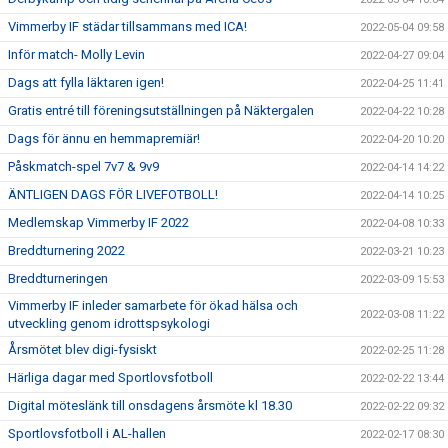
Vimmerby IF städar tillsammans med ICA!
2022-05-04 09:58
Inför match- Molly Levin
2022-04-27 09:04
Dags att fylla läktaren igen!
2022-04-25 11:41
Gratis entré till föreningsutställningen på Näktergalen
2022-04-22 10:28
Dags för ännu en hemmapremiär!
2022-04-20 10:20
Påskmatch-spel 7v7 & 9v9
2022-04-14 14:22
ÄNTLIGEN DAGS FÖR LIVEFOTBOLL!
2022-04-14 10:25
Medlemskap Vimmerby IF 2022
2022-04-08 10:33
Breddturnering 2022
2022-03-21 10:23
Breddturneringen
2022-03-09 15:53
Vimmerby IF inleder samarbete för ökad hälsa och
2022-03-08 11:22
utveckling genom idrottspsykologi
Årsmötet blev digi-fysiskt
2022-02-25 11:28
Härliga dagar med Sportlovsfotboll
2022-02-22 13:44
Digital möteslänk till onsdagens årsmöte kl 18.30
2022-02-22 09:32
Sportlovsfotboll i AL-hallen
2022-02-17 08:30