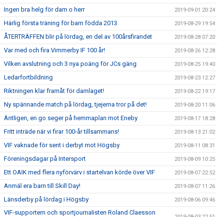
Ingen bra helg för dam o herr
2019-09-01 20:24
Härlig första träning för barn födda 2013
2019-08-29 19:54
ÅTERTRÄFFEN blir på lördag, en del av 100årsfirandet
2019-08-28 07:20
Var med och fira Vimmerby IF 100 år!
2019-08-26 12:28
Vilken avslutning och 3 nya poäng för JCs gäng
2019-08-25 19:40
Ledarfortbildning
2019-08-23 12:27
Riktningen klar framåt för damlaget!
2019-08-22 19:17
Ny spännande match på lördag, tjejerna tror på det!
2019-08-20 11:06
Äntligen, en go seger på hemmaplan mot Eneby
2019-08-17 18:28
Fritt inträde när vi firar 100-år tillsammans!
2019-08-13 21:02
VIF vaknade för sent i derbyt mot Högsby
2019-08-11 08:31
Föreningsdagar på Intersport
2019-08-09 10:25
Ett OAIK med flera nyförvärv i startelvan körde över VIF
2019-08-07 22:52
Anmäl era barn till Skill Day!
2019-08-07 11:26
Länsderby på lördag i Högsby
2019-08-06 09:46
VIF-supportern och sportjournalisten Roland Claesson
2019-08-03 22:51