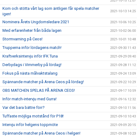
2021-10-15 12:07
Kom och stötta vårt lag som äntligen får spela matcher
2021-10-13 14:25
igen!
Nominera Årets Ungdomsledare 2021
2021-10-06 10:25
Med erfarenheter från båda lagen
2021-10-02 06:00
Stormvarning på Ceos!
2021-10-01 10:48
Trupperna inför lördagens match!
2021-09-30 11:43
Kraftverksintervju inför IFK Tuna
2021-09-29 09:40
Derbydags i Vimmerby på lördag!
2021-09-28 11:12
Fokus på nästa målvaktstalang
2021-09-24 13:09
Spännande matcher på Arena Ceos på lördag!
2021-09-22 10:29
OBS MATCHEN SPELAS PÅ ARENA CEOS!
2021-09-17 10:59
Inför match-intervju med Gurra!
2021-09-16 12:32
Var det bara bättre förr?
2021-09-10 11:56
Tuffaste möjliga motstånd för P18!
2021-09-10 10:43
Intervju inför helgens toppmöte
2021-09-09 20:15
Spännande matcher på Arena Ceos i helgen!
2021-09-08 10:23