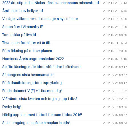
2022 års stipendiat Niclas Läskis Johanssons minnesfond
2022-11-20 17:13
Årsfesten blev hellyckad
2022-11-20 16:45
Vi säger välkommen till damlagets nya tränare
2022-11-18 14:00
Simon åter i Vimmerby IF
2022-10-28 11:00
Tomas klar på livstid...
2022-10-26 08:30
Thuresson fortsätter ett år till!
2022-10-11 16:03
Förstärkning på och av planen
2022-10-10 20:00
Nominera Årets ungdomsledare 2022
2022-10-07 14:16
Se föreläsningen för idrottsföräldrar i efterhand
2022-10-05 09:17
Säsongens sista hemmamatch!
2022-09-28 09:37
Föräldrautbildning i idrottspsykologi
2022-09-25 08:17
Freda datumet-VI(F) vill fira med dig!
2022-09-19 11:02
VIF vände sista kvarten och tog sig upp i div 3
2022-09-16 22:02
Derby-helg!
2022-09-15 09:55
Härlig uppstart med fotboll för barn födda 2016!
2022-09-07 08:37
Sista omgångarna på hemmaplan inleds!
2022-09-07 08:33