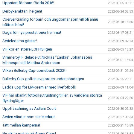
Uppstart för barn födda 2016!
2022-09-05 09:11
Derbykaraktär i helgen!
2022-08-24 08:53
Coerver-träning för barn och ungdomar som vill bli ännu
2022-08-18 16:56
bättre i höst!
Dags för nya prestationer hemma!
2022-08-17 08:21
Serieledarna gästar!
2022-08-09 07:13
VIF kör en större LOPPIS igen
2022-08-05 18:27
Vimmerby IF delade ut Nicklas ”Läskis” Johanssons
2022-08-01 13:04
Minnespris till Martina Andersson
Vilken Bullerby Cup-comeback 2022!
2022-07-31 07:24
Bullerby Cup-golfen avgjordes under söndagen
2022-07-25 20:11
Ladda upp för EM-premiär med livefotboll!
2022-07-09 11:04
VIF har skänkt fotbollsutrustning till en av världens största
2022-07-04 22:26
flyktingläger
Uppfräschning av Asllani Court
2022-06-30 09:33
Serien vänder som serieledare!
2022-06-27 08:33
Tätt mellan kamperna!
2022-06-21 10:59
Ny viktig match på Arena Ceos!
2022-06-20 11:42