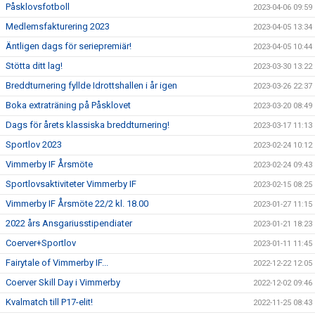
Påsklovsfotboll
2023-04-06 09:59
Medlemsfakturering 2023
2023-04-05 13:34
Äntligen dags för seriepremiär!
2023-04-05 10:44
Stötta ditt lag!
2023-03-30 13:22
Breddturnering fyllde Idrottshallen i år igen
2023-03-26 22:37
Boka extraträning på Påsklovet
2023-03-20 08:49
Dags för årets klassiska breddturnering!
2023-03-17 11:13
Sportlov 2023
2023-02-24 10:12
Vimmerby IF Årsmöte
2023-02-24 09:43
Sportlovsaktiviteter Vimmerby IF
2023-02-15 08:25
Vimmerby IF Årsmöte 22/2 kl. 18.00
2023-01-27 11:15
2022 års Ansgariusstipendiater
2023-01-21 18:23
Coerver+Sportlov
2023-01-11 11:45
Fairytale of Vimmerby IF...
2022-12-22 12:05
Coerver Skill Day i Vimmerby
2022-12-02 09:46
Kvalmatch till P17-elit!
2022-11-25 08:43