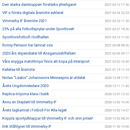
Den starka damtruppen förstärks ytterligare!
2021-03-12 17:30
VIF:s första digitala årsmöte avklarat
2021-02-24 22:53
Vimmerby IF årsmöte 2021
2021-02-22 11:50
25% på alla fotbollsprylar under Sportlovet!
2021-02-21 18:26
Sportlovsfotboll i bollhallen
2021-02-16 11:02
Ronny Persson har lämnat oss
2021-02-08 08:26
2020 års stipendiater till Ansgariusstiftelsen
2021-02-05 09:17
Våra snygga matchtröjor finns att köpa på Intersport
2021-02-02 16:50
Kallelse till årsmöte
2021-01-19 11:14
Niclas "Läskis" Johanssons Minnespris är utdelat
2020-12-28 17:51
Årets Ungdomsledare 2020
2020-12-11 11:40
Replica-tröjorna klara i butik
2020-12-07 12:52
Ännu en Stejdahl till Vimmerby IF
2020-12-02 16:00
Årets lagkamrat i Fotboll För Alla-laget
2020-12-02 14:07
Koppla sportjulklappar till Vimmerby IF och vinn priser!
2020-12-02 08:24
Erik Ståhlgren till Vimmerby IF
2020-11-30 19:00