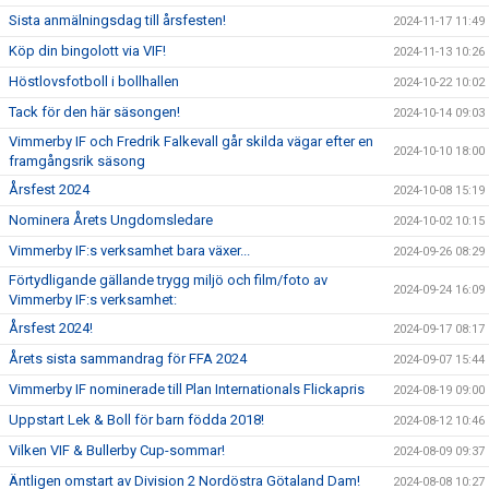
Sista anmälningsdag till årsfesten!
2024-11-17 11:49
Köp din bingolott via VIF!
2024-11-13 10:26
Höstlovsfotboll i bollhallen
2024-10-22 10:02
Tack för den här säsongen!
2024-10-14 09:03
Vimmerby IF och Fredrik Falkevall går skilda vägar efter en
2024-10-10 18:00
framgångsrik säsong
Årsfest 2024
2024-10-08 15:19
Nominera Årets Ungdomsledare
2024-10-02 10:15
Vimmerby IF:s verksamhet bara växer...
2024-09-26 08:29
Förtydligande gällande trygg miljö och film/foto av
2024-09-24 16:09
Vimmerby IF:s verksamhet:
Årsfest 2024!
2024-09-17 08:17
Årets sista sammandrag för FFA 2024
2024-09-07 15:44
Vimmerby IF nominerade till Plan Internationals Flickapris
2024-08-19 09:00
Uppstart Lek & Boll för barn födda 2018!
2024-08-12 10:46
Vilken VIF & Bullerby Cup-sommar!
2024-08-09 09:37
Äntligen omstart av Division 2 Nordöstra Götaland Dam!
2024-08-08 10:27