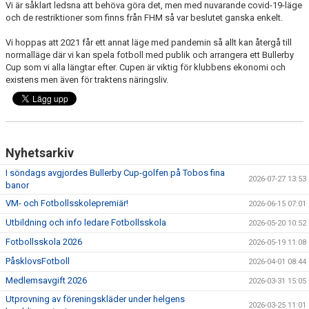
Vi är såklart ledsna att behöva göra det, men med nuvarande covid-19-läge
BARN & UNGDOMSVERKSAMHET
och de restriktioner som finns från FHM så var beslutet ganska enkelt.
STÖTTA VIF
Vi hoppas att 2021 får ett annat läge med pandemin så allt kan återgå till
normalläge där vi kan spela fotboll med publik och arrangera ett Bullerby
Cup som vi alla längtar efter. Cupen är viktig för klubbens ekonomi och
KONTAKT / BOKNING
existens men även för traktens näringsliv.
Nyhetsarkiv
I söndags avgjordes Bullerby Cup-golfen på Tobos fina
2026-07-27 13:53
banor
VM- och Fotbollsskolepremiär!
2026-06-15 07:01
Utbildning och info ledare Fotbollsskola
2026-05-20 10:52
Fotbollsskola 2026
2026-05-19 11:08
PåsklovsFotboll
2026-04-01 08:44
Medlemsavgift 2026
2026-03-31 15:05
Utprovning av föreningskläder under helgens
2026-03-25 11:01