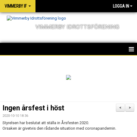
VIMMERBY IF
LOGGA IN
VIMMERBY IDROTTSFÖRENING
HEM
KALENDER
NYHETER
MATCHER
Ingen årsfest i höst
<
>
OM FÖRENINGEN
2020-10-10 18:36
Styrelsen har beslutat att ställa in Årsfesten 2020.
SOCIALA ANSVAR
Orsaken är givetvis den rådande situation med coronapandemin.