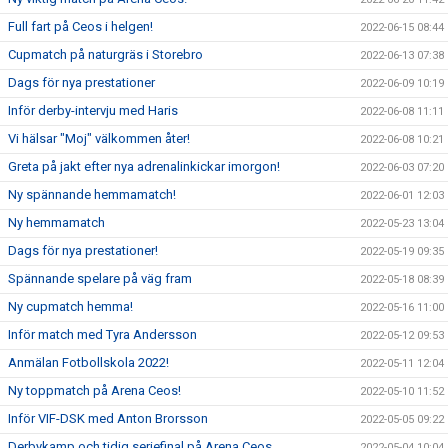
Full fart på Ceos i helgen!
2022-06-15 08:44
Cupmatch på naturgräs i Storebro
2022-06-13 07:38
Dags för nya prestationer
2022-06-09 10:19
Inför derby-intervju med Haris
2022-06-08 11:11
Vi hälsar "Moj" välkommen åter!
2022-06-08 10:21
Greta på jakt efter nya adrenalinkickar imorgon!
2022-06-03 07:20
Ny spännande hemmamatch!
2022-06-01 12:03
Ny hemmamatch
2022-05-23 13:04
Dags för nya prestationer!
2022-05-19 09:35
Spännande spelare på väg fram
2022-05-18 08:39
Ny cupmatch hemma!
2022-05-16 11:00
Inför match med Tyra Andersson
2022-05-12 09:53
Anmälan Fotbollskola 2022!
2022-05-11 12:04
Ny toppmatch på Arena Ceos!
2022-05-10 11:52
Inför VIF-DSK med Anton Brorsson
2022-05-05 09:22
Derbykamp och tidig seriefinal på Arena Ceos
2022-05-04 10:04