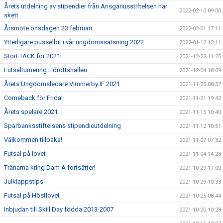
Årets utdelning av stipendier från Ansgariusstiftelsen har
2022-02-10 09:00
skett
Årsmöte onsdagen 23 februari
2022-02-01 17:11
Ytterligare pusselbit i vår ungdomssatsning 2022
2022-01-12 12:11
Stort TACK för 2021!
2021-12-22 11:25
Futsalturnering i Idrottshallen
2021-12-04 18:09
Årets Ungdomsledare Vimmerby IF 2021
2021-11-25 08:57
Comeback för Frida!
2021-11-21 19:42
Årets spelare 2021
2021-11-15 10:40
Sparbanksstiftelsens stipendieutdelning
2021-11-12 10:51
Välkommen tillbaka!
2021-11-07 07:32
Futsal på lovet
2021-11-04 14:28
Tränarna kring Dam A fortsätter!
2021-10-29 17:00
Julklappstips
2021-10-29 10:33
Futsal på Höstlovet
2021-10-25 08:44
Inbjudan till Skill Day födda 2013-2007
2021-10-20 10:28