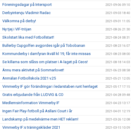
Föreningsdagar på Intersport
2021-09-06 09:10
Derbyintervju Vladimir Radac
2021-09-03 18:40
Välkomna på derby!
2021-09-01 11:05
Ny tjej i VIF-tröjan
2021-08-26 21:30
Skolstart lika med Fotbollstart!
2021-08-24 08:31
Bullerby Cupgolfen avgjordes igår på Tobobanan
2021-08-23 16:07
Kommunderby i damfyran ikväll kl 19, får inte missas
2021-08-23 08:00
Se killarna som slåss om platser i A-laget på Ceos!
2021-08-18 14:03
Ännu mera aktivitet på Sommarlovet!
2021-06-23 08:58
Anmälan Fotbollskola 2021 v.25
2021-05-21 12:05
Vimmerby IF gör förändringar i ledarstaben runt herrlaget
2021-05-17 17:15
Gratis erbjudande från LUDVIG & CO
2021-04-28 09:48
Medlemsinformation Vimmerby IF
2021-04-23 13:17
Ingen Fair Play-fotboll på Asllani Court i år
2021-04-01 12:19
Landskamp på medelvärme men HET reklam!
2021-03-26 12:08
Vimmerby IF:s träningskläder 2021
2021-03-15 10:09