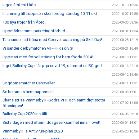
Ingen årsfest i höst
2020-10-10 18:36
Inlämning till Loppisen sker lördag-söndag 10-11 okt
2020-10-07 19:58
100 nya tröjor från Åbro!
2020-09-30 09:36
Uppmärksamma parkeringsförbud
2020-08-31 11:34
Ta chansen att träna med Coerver coaching på Skill Day!
2020-08-28 12:19
Vi sänder derbymatchen VIF-HFK i div 3!
2020-08-21 16:49
Uppstart med fotbollsträning för barn födda 2014!
2020-08-18 11:31
Inget Bullerby Cup i år pga covid 19, däremot en BC-golf
2020-08-16 22:10
2020-08-12 15:46
Ungdomsmatcher Ceosvallen
2020-08-11 11:31
Se herrarnas hemmapremiär!
2020-08-03 17:01
Chans att se Vimmerby IF-Södra Vi IF och samtidigt stötta
2020-07-02 11:00
föreningen!
Bullerby Cup 2020 inställt
2020-06-05 08:18
Sista dagen med eftermiddagsverksamhet innan lovet!
2020-06-04 18:01
Vimmerby IF:s Antivirus-plan 2020
2020-05-20 10:36