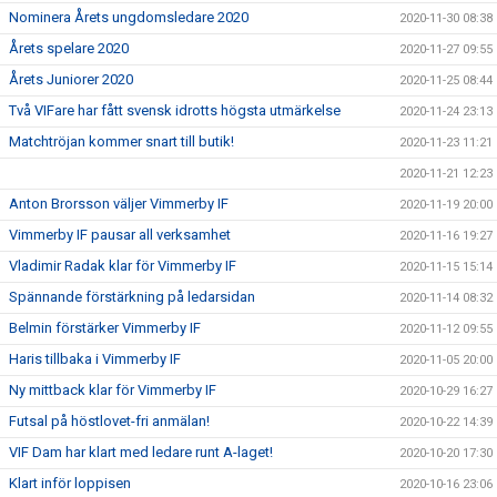
Nominera Årets ungdomsledare 2020
2020-11-30 08:38
Årets spelare 2020
2020-11-27 09:55
Årets Juniorer 2020
2020-11-25 08:44
Två VIFare har fått svensk idrotts högsta utmärkelse
2020-11-24 23:13
Matchtröjan kommer snart till butik!
2020-11-23 11:21
2020-11-21 12:23
Anton Brorsson väljer Vimmerby IF
2020-11-19 20:00
Vimmerby IF pausar all verksamhet
2020-11-16 19:27
Vladimir Radak klar för Vimmerby IF
2020-11-15 15:14
Spännande förstärkning på ledarsidan
2020-11-14 08:32
Belmin förstärker Vimmerby IF
2020-11-12 09:55
Haris tillbaka i Vimmerby IF
2020-11-05 20:00
Ny mittback klar för Vimmerby IF
2020-10-29 16:27
Futsal på höstlovet-fri anmälan!
2020-10-22 14:39
VIF Dam har klart med ledare runt A-laget!
2020-10-20 17:30
Klart inför loppisen
2020-10-16 23:06