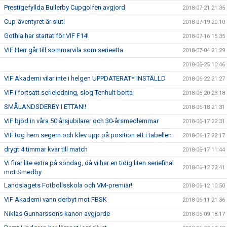
Prestigefyllda Bullerby Cupgolfen avgjord
2018-07-21 21:35
Cup-äventyret är slut!
2018-07-19 20:10
Gothia har startat för VIF F14!
2018-07-16 15:35
VIF Herr går till sommarvila som serieetta
2018-07-04 21:29
2018-06-25 10:46
VIF Akademi vilar inte i helgen UPPDATERAT= INSTÄLLD
2018-06-22 21:27
VIF i fortsatt serieledning, slog Tenhult borta
2018-06-20 23:18
SMÅLANDSDERBY I ETTAN!!
2018-06-18 21:31
VIF bjöd in våra 50 årsjubilarer och 30-årsmedlemmar
2018-06-17 22:31
VIF tog hem segern och klev upp på position ett i tabellen
2018-06-17 22:17
drygt 4 timmar kvar till match
2018-06-17 11:44
Vi firar lite extra på söndag, då vi har en tidig liten seriefinal
2018-06-12 23:41
mot Smedby
Landslagets Fotbollsskola och VM-premiär!
2018-06-12 10:50
VIF Akademi vann derbyt mot FBSK
2018-06-11 21:36
Niklas Gunnarssons kanon avgjorde
2018-06-09 18:17