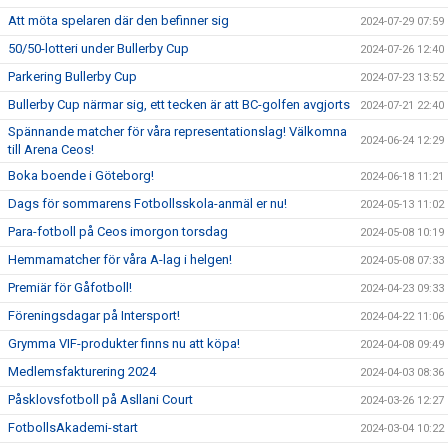
Att möta spelaren där den befinner sig
2024-07-29 07:59
50/50-lotteri under Bullerby Cup
2024-07-26 12:40
Parkering Bullerby Cup
2024-07-23 13:52
Bullerby Cup närmar sig, ett tecken är att BC-golfen avgjorts
2024-07-21 22:40
Spännande matcher för våra representationslag! Välkomna
2024-06-24 12:29
till Arena Ceos!
Boka boende i Göteborg!
2024-06-18 11:21
Dags för sommarens Fotbollsskola-anmäl er nu!
2024-05-13 11:02
Para-fotboll på Ceos imorgon torsdag
2024-05-08 10:19
Hemmamatcher för våra A-lag i helgen!
2024-05-08 07:33
Premiär för Gåfotboll!
2024-04-23 09:33
Föreningsdagar på Intersport!
2024-04-22 11:06
Grymma VIF-produkter finns nu att köpa!
2024-04-08 09:49
Medlemsfakturering 2024
2024-04-03 08:36
Påsklovsfotboll på Asllani Court
2024-03-26 12:27
FotbollsAkademi-start
2024-03-04 10:22