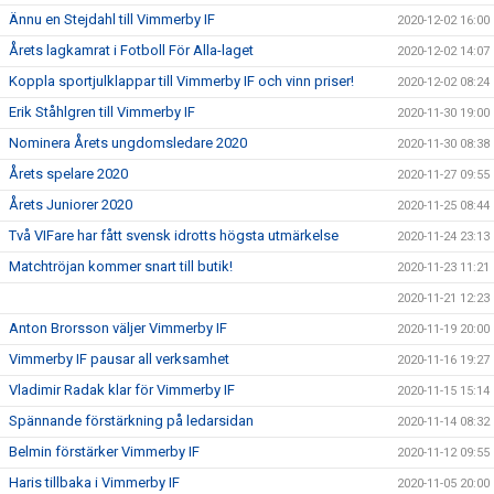
Ännu en Stejdahl till Vimmerby IF
2020-12-02 16:00
Årets lagkamrat i Fotboll För Alla-laget
2020-12-02 14:07
Koppla sportjulklappar till Vimmerby IF och vinn priser!
2020-12-02 08:24
Erik Ståhlgren till Vimmerby IF
2020-11-30 19:00
Nominera Årets ungdomsledare 2020
2020-11-30 08:38
Årets spelare 2020
2020-11-27 09:55
Årets Juniorer 2020
2020-11-25 08:44
Två VIFare har fått svensk idrotts högsta utmärkelse
2020-11-24 23:13
Matchtröjan kommer snart till butik!
2020-11-23 11:21
2020-11-21 12:23
Anton Brorsson väljer Vimmerby IF
2020-11-19 20:00
Vimmerby IF pausar all verksamhet
2020-11-16 19:27
Vladimir Radak klar för Vimmerby IF
2020-11-15 15:14
Spännande förstärkning på ledarsidan
2020-11-14 08:32
Belmin förstärker Vimmerby IF
2020-11-12 09:55
Haris tillbaka i Vimmerby IF
2020-11-05 20:00