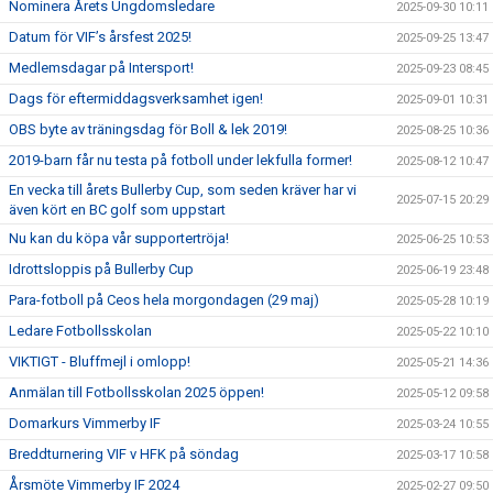
Nominera Årets Ungdomsledare
2025-09-30 10:11
Datum för VIF’s årsfest 2025!
2025-09-25 13:47
Medlemsdagar på Intersport!
2025-09-23 08:45
Dags för eftermiddagsverksamhet igen!
2025-09-01 10:31
OBS byte av träningsdag för Boll & lek 2019!
2025-08-25 10:36
2019-barn får nu testa på fotboll under lekfulla former!
2025-08-12 10:47
En vecka till årets Bullerby Cup, som seden kräver har vi
2025-07-15 20:29
även kört en BC golf som uppstart
Nu kan du köpa vår supportertröja!
2025-06-25 10:53
Idrottsloppis på Bullerby Cup
2025-06-19 23:48
Para-fotboll på Ceos hela morgondagen (29 maj)
2025-05-28 10:19
Ledare Fotbollsskolan
2025-05-22 10:10
VIKTIGT - Bluffmejl i omlopp!
2025-05-21 14:36
Anmälan till Fotbollsskolan 2025 öppen!
2025-05-12 09:58
Domarkurs Vimmerby IF
2025-03-24 10:55
Breddturnering VIF v HFK på söndag
2025-03-17 10:58
Årsmöte Vimmerby IF 2024
2025-02-27 09:50