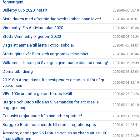
föreningen!
Bullerby Cup 2020 inställt
2020-06-05 08:18
Sista dagen med eftermiddagsverksamhet innan lovet!
2020-06-04 18:01
Vimmerby IF:s Antivirus-plan 2020
2020-05-20 10:36
Stötta Vimmerby IF genom 2020!
2020-05-08 09:34
Dags att anmäla till årets Fotbollsskola!
2020-04-23 14:07
Stötta gärna vår Barn- och ungdomsverksamhet!
2020-04-08 10:46
Välkomna till spel på Sveriges grymmaste plan på onsdag!
2020-04-08 08:49
Domarutbildning
2020-03-03 12:04
2019 års Ansgariusstiftelsestipender delades ut för några
2020-03-01 12:19
veckor sen
VIFs 100e årsmöte genomfördes ikväll
2020-02-26 21:26
Bragge och Budo tilldelas Silverhanden för sitt ideella
2020-02-14 10:10
engagemang
Exklusivt erbjudande från samarbetspartner!
2020-02-11 08:24
Bragge o Budo nominerade till stort integrationspris
2020-01-24 08:41
Årsmöte, onsdagen 26 februari och en ny chans att se 100
2020-01-19 21:29
årsutställningen