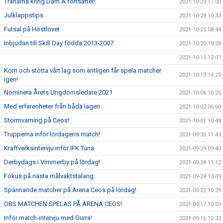
Tränarna kring Dam A fortsätter!
2021-10-29 17:00
Julklappstips
2021-10-29 10:33
Futsal på Höstlovet
2021-10-25 08:44
Inbjudan till Skill Day födda 2013-2007
2021-10-20 10:28
2021-10-15 12:07
Kom och stötta vårt lag som äntligen får spela matcher
2021-10-13 14:25
igen!
Nominera Årets Ungdomsledare 2021
2021-10-06 10:25
Med erfarenheter från båda lagen
2021-10-02 06:00
Stormvarning på Ceos!
2021-10-01 10:48
Trupperna inför lördagens match!
2021-09-30 11:43
Kraftverksintervju inför IFK Tuna
2021-09-29 09:40
Derbydags i Vimmerby på lördag!
2021-09-28 11:12
Fokus på nästa målvaktstalang
2021-09-24 13:09
Spännande matcher på Arena Ceos på lördag!
2021-09-22 10:29
OBS MATCHEN SPELAS PÅ ARENA CEOS!
2021-09-17 10:59
Inför match-intervju med Gurra!
2021-09-16 12:32