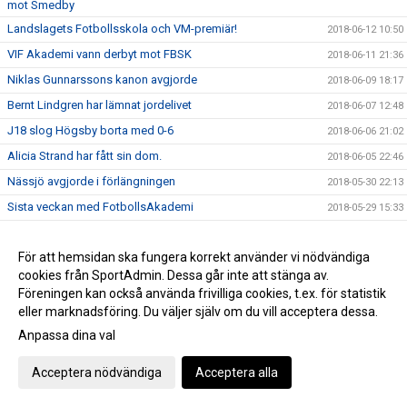
mot Smedby
Landslagets Fotbollsskola och VM-premiär!
2018-06-12 10:50
VIF Akademi vann derbyt mot FBSK
2018-06-11 21:36
Niklas Gunnarssons kanon avgjorde
2018-06-09 18:17
Bernt Lindgren har lämnat jordelivet
2018-06-07 12:48
J18 slog Högsby borta med 0-6
2018-06-06 21:02
Alicia Strand har fått sin dom.
2018-06-05 22:46
Nässjö avgjorde i förlängningen
2018-05-30 22:13
Sista veckan med FotbollsAkademi
2018-05-29 15:33
Herr hade inga problem med Grebo
2018-05-26 16:37
För att hemsidan ska fungera korrekt använder vi nödvändiga
VIF Akademi vann enkelt
2018-05-23 22:47
cookies från SportAdmin. Dessa går inte att stänga av.
Invigning av Asllani Court
2018-05-21 08:34
Föreningen kan också använda frivilliga cookies, t.ex. för statistik
Niklas Gunnarssons tidiga mål räckte inte
2018-05-19 22:10
eller marknadsföring. Du väljer själv om du vill acceptera dessa.
TjejTruppen laddade upp inför invigningen av Asllani Court
Anpassa dina val
2018-05-13 19:04
Gurra matchhjälte idag i derbyt mot H/M
2018-05-11 23:10
Acceptera nödvändiga
Acceptera alla
Puh, VIF avjorde i 94e minuten, 3-2 mot Boxholm
2018-05-10 17:35