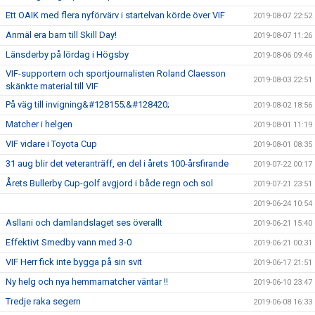
Ett OAIK med flera nyförvärv i startelvan körde över VIF
2019-08-07 22:52
Anmäl era barn till Skill Day!
2019-08-07 11:26
Länsderby på lördag i Högsby
2019-08-06 09:46
VIF-supportern och sportjournalisten Roland Claesson
2019-08-03 22:51
skänkte material till VIF
På väg till invigning&#128155;&#128420;
2019-08-02 18:56
Matcher i helgen
2019-08-01 11:19
VIF vidare i Toyota Cup
2019-08-01 08:35
31 aug blir det veteranträff, en del i årets 100-årsfirande
2019-07-22 00:17
Årets Bullerby Cup-golf avgjord i både regn och sol
2019-07-21 23:51
2019-06-24 10:54
Asllani och damlandslaget ses överallt
2019-06-21 15:40
Effektivt Smedby vann med 3-0
2019-06-21 00:31
VIF Herr fick inte bygga på sin svit
2019-06-17 21:51
Ny helg och nya hemmamatcher väntar !!
2019-06-10 23:47
Tredje raka segern
2019-06-08 16:33