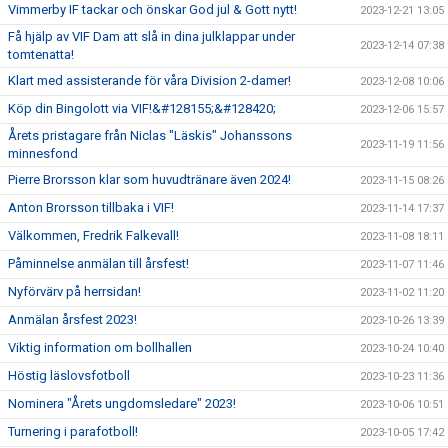
Vimmerby IF tackar och önskar God jul & Gott nytt!
2023-12-21 13:05
Få hjälp av VIF Dam att slå in dina julklappar under
2023-12-14 07:38
tomtenatta!
Klart med assisterande för våra Division 2-damer!
2023-12-08 10:06
Köp din Bingolott via VIF!&#128155;&#128420;
2023-12-06 15:57
Årets pristagare från Niclas "Läskis" Johanssons
2023-11-19 11:56
minnesfond
Pierre Brorsson klar som huvudtränare även 2024!
2023-11-15 08:26
Anton Brorsson tillbaka i VIF!
2023-11-14 17:37
Välkommen, Fredrik Falkevall!
2023-11-08 18:11
Påminnelse anmälan till årsfest!
2023-11-07 11:46
Nyförvärv på herrsidan!
2023-11-02 11:20
Anmälan årsfest 2023!
2023-10-26 13:39
Viktig information om bollhallen
2023-10-24 10:40
Höstig läslovsfotboll
2023-10-23 11:36
Nominera "Årets ungdomsledare" 2023!
2023-10-06 10:51
Turnering i parafotboll!
2023-10-05 17:42