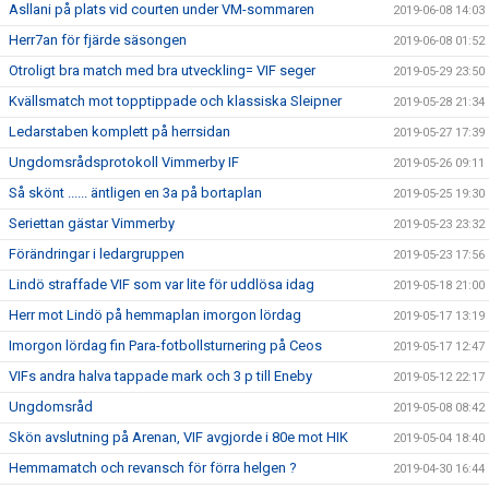
Asllani på plats vid courten under VM-sommaren
2019-06-08 14:03
Herr7an för fjärde säsongen
2019-06-08 01:52
Otroligt bra match med bra utveckling= VIF seger
2019-05-29 23:50
Kvällsmatch mot topptippade och klassiska Sleipner
2019-05-28 21:34
Ledarstaben komplett på herrsidan
2019-05-27 17:39
Ungdomsrådsprotokoll Vimmerby IF
2019-05-26 09:11
Så skönt ...... äntligen en 3a på bortaplan
2019-05-25 19:30
Seriettan gästar Vimmerby
2019-05-23 23:32
Förändringar i ledargruppen
2019-05-23 17:56
Lindö straffade VIF som var lite för uddlösa idag
2019-05-18 21:00
Herr mot Lindö på hemmaplan imorgon lördag
2019-05-17 13:19
Imorgon lördag fin Para-fotbollsturnering på Ceos
2019-05-17 12:47
VIFs andra halva tappade mark och 3 p till Eneby
2019-05-12 22:17
Ungdomsråd
2019-05-08 08:42
Skön avslutning på Arenan, VIF avgjorde i 80e mot HIK
2019-05-04 18:40
Hemmamatch och revansch för förra helgen ?
2019-04-30 16:44