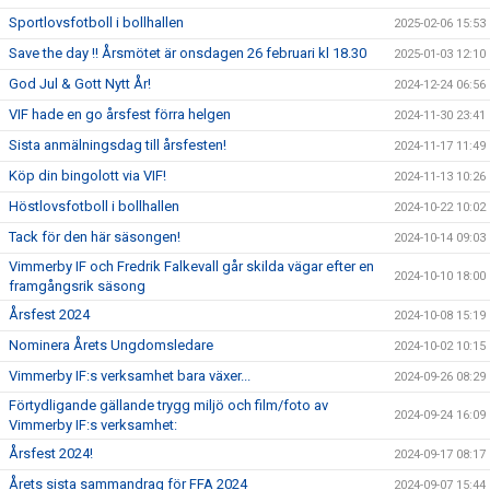
Sportlovsfotboll i bollhallen
2025-02-06 15:53
Save the day !! Årsmötet är onsdagen 26 februari kl 18.30
2025-01-03 12:10
God Jul & Gott Nytt År!
2024-12-24 06:56
VIF hade en go årsfest förra helgen
2024-11-30 23:41
Sista anmälningsdag till årsfesten!
2024-11-17 11:49
Köp din bingolott via VIF!
2024-11-13 10:26
Höstlovsfotboll i bollhallen
2024-10-22 10:02
Tack för den här säsongen!
2024-10-14 09:03
Vimmerby IF och Fredrik Falkevall går skilda vägar efter en
2024-10-10 18:00
framgångsrik säsong
Årsfest 2024
2024-10-08 15:19
Nominera Årets Ungdomsledare
2024-10-02 10:15
Vimmerby IF:s verksamhet bara växer...
2024-09-26 08:29
Förtydligande gällande trygg miljö och film/foto av
2024-09-24 16:09
Vimmerby IF:s verksamhet:
Årsfest 2024!
2024-09-17 08:17
Årets sista sammandrag för FFA 2024
2024-09-07 15:44