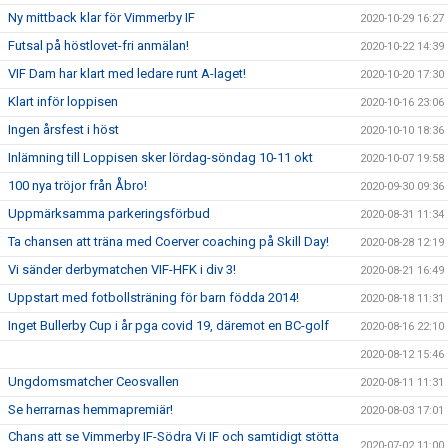
Ny mittback klar för Vimmerby IF
2020-10-29 16:27
Futsal på höstlovet-fri anmälan!
2020-10-22 14:39
VIF Dam har klart med ledare runt A-laget!
2020-10-20 17:30
Klart inför loppisen
2020-10-16 23:06
Ingen årsfest i höst
2020-10-10 18:36
Inlämning till Loppisen sker lördag-söndag 10-11 okt
2020-10-07 19:58
100 nya tröjor från Åbro!
2020-09-30 09:36
Uppmärksamma parkeringsförbud
2020-08-31 11:34
Ta chansen att träna med Coerver coaching på Skill Day!
2020-08-28 12:19
Vi sänder derbymatchen VIF-HFK i div 3!
2020-08-21 16:49
Uppstart med fotbollsträning för barn födda 2014!
2020-08-18 11:31
Inget Bullerby Cup i år pga covid 19, däremot en BC-golf
2020-08-16 22:10
2020-08-12 15:46
Ungdomsmatcher Ceosvallen
2020-08-11 11:31
Se herrarnas hemmapremiär!
2020-08-03 17:01
Chans att se Vimmerby IF-Södra Vi IF och samtidigt stötta
2020-07-02 11:00