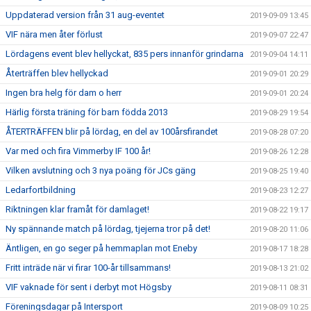
Uppdaterad version från 31 aug-eventet
2019-09-09 13:45
VIF nära men åter förlust
2019-09-07 22:47
Lördagens event blev hellyckat, 835 pers innanför grindarna
2019-09-04 14:11
Återträffen blev hellyckad
2019-09-01 20:29
Ingen bra helg för dam o herr
2019-09-01 20:24
Härlig första träning för barn födda 2013
2019-08-29 19:54
ÅTERTRÄFFEN blir på lördag, en del av 100årsfirandet
2019-08-28 07:20
Var med och fira Vimmerby IF 100 år!
2019-08-26 12:28
Vilken avslutning och 3 nya poäng för JCs gäng
2019-08-25 19:40
Ledarfortbildning
2019-08-23 12:27
Riktningen klar framåt för damlaget!
2019-08-22 19:17
Ny spännande match på lördag, tjejerna tror på det!
2019-08-20 11:06
Äntligen, en go seger på hemmaplan mot Eneby
2019-08-17 18:28
Fritt inträde när vi firar 100-år tillsammans!
2019-08-13 21:02
VIF vaknade för sent i derbyt mot Högsby
2019-08-11 08:31
Föreningsdagar på Intersport
2019-08-09 10:25