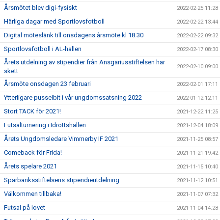
Årsmötet blev digi-fysiskt
2022-02-25 11:28
Härliga dagar med Sportlovsfotboll
2022-02-22 13:44
Digital möteslänk till onsdagens årsmöte kl 18.30
2022-02-22 09:32
Sportlovsfotboll i AL-hallen
2022-02-17 08:30
Årets utdelning av stipendier från Ansgariusstiftelsen har
2022-02-10 09:00
skett
Årsmöte onsdagen 23 februari
2022-02-01 17:11
Ytterligare pusselbit i vår ungdomssatsning 2022
2022-01-12 12:11
Stort TACK för 2021!
2021-12-22 11:25
Futsalturnering i Idrottshallen
2021-12-04 18:09
Årets Ungdomsledare Vimmerby IF 2021
2021-11-25 08:57
Comeback för Frida!
2021-11-21 19:42
Årets spelare 2021
2021-11-15 10:40
Sparbanksstiftelsens stipendieutdelning
2021-11-12 10:51
Välkommen tillbaka!
2021-11-07 07:32
Futsal på lovet
2021-11-04 14:28