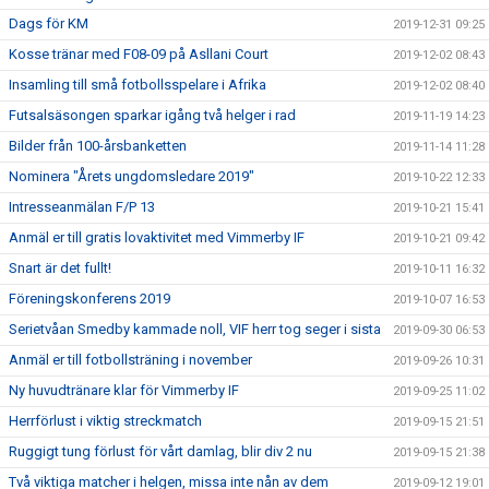
Dags för KM
2019-12-31 09:25
Kosse tränar med F08-09 på Asllani Court
2019-12-02 08:43
Insamling till små fotbollsspelare i Afrika
2019-12-02 08:40
Futsalsäsongen sparkar igång två helger i rad
2019-11-19 14:23
Bilder från 100-årsbanketten
2019-11-14 11:28
Nominera "Årets ungdomsledare 2019"
2019-10-22 12:33
Intresseanmälan F/P 13
2019-10-21 15:41
Anmäl er till gratis lovaktivitet med Vimmerby IF
2019-10-21 09:42
Snart är det fullt!
2019-10-11 16:32
Föreningskonferens 2019
2019-10-07 16:53
Serietvåan Smedby kammade noll, VIF herr tog seger i sista
2019-09-30 06:53
Anmäl er till fotbollsträning i november
2019-09-26 10:31
Ny huvudtränare klar för Vimmerby IF
2019-09-25 11:02
Herrförlust i viktig streckmatch
2019-09-15 21:51
Ruggigt tung förlust för vårt damlag, blir div 2 nu
2019-09-15 21:38
Två viktiga matcher i helgen, missa inte nån av dem
2019-09-12 19:01