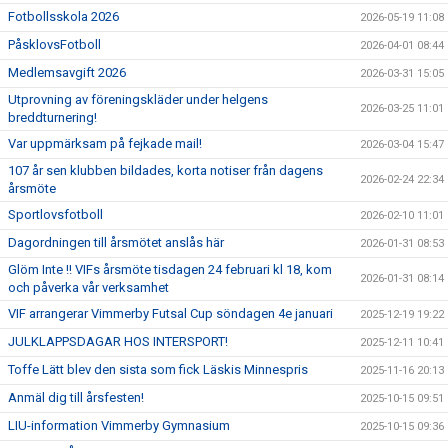
Fotbollsskola 2026
2026-05-19 11:08
PåsklovsFotboll
2026-04-01 08:44
Medlemsavgift 2026
2026-03-31 15:05
Utprovning av föreningskläder under helgens
2026-03-25 11:01
breddturnering!
Var uppmärksam på fejkade mail!
2026-03-04 15:47
107 år sen klubben bildades, korta notiser från dagens
2026-02-24 22:34
årsmöte
Sportlovsfotboll
2026-02-10 11:01
Dagordningen till årsmötet anslås här
2026-01-31 08:53
Glöm Inte !! VIFs årsmöte tisdagen 24 februari kl 18, kom
2026-01-31 08:14
och påverka vår verksamhet
VIF arrangerar Vimmerby Futsal Cup söndagen 4e januari
2025-12-19 19:22
JULKLAPPSDAGAR HOS INTERSPORT!
2025-12-11 10:41
Toffe Lätt blev den sista som fick Läskis Minnespris
2025-11-16 20:13
Anmäl dig till årsfesten!
2025-10-15 09:51
LIU-information Vimmerby Gymnasium
2025-10-15 09:36