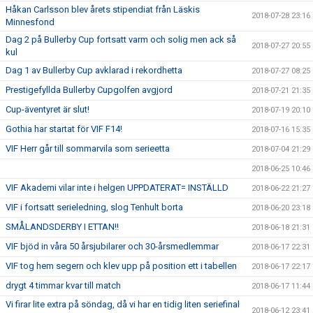
Håkan Carlsson blev årets stipendiat från Läskis
2018-07-28 23:16
Minnesfond
Dag 2 på Bullerby Cup fortsatt varm och solig men ack så
2018-07-27 20:55
kul
Dag 1 av Bullerby Cup avklarad i rekordhetta
2018-07-27 08:25
Prestigefyllda Bullerby Cupgolfen avgjord
2018-07-21 21:35
Cup-äventyret är slut!
2018-07-19 20:10
Gothia har startat för VIF F14!
2018-07-16 15:35
VIF Herr går till sommarvila som serieetta
2018-07-04 21:29
2018-06-25 10:46
VIF Akademi vilar inte i helgen UPPDATERAT= INSTÄLLD
2018-06-22 21:27
VIF i fortsatt serieledning, slog Tenhult borta
2018-06-20 23:18
SMÅLANDSDERBY I ETTAN!!
2018-06-18 21:31
VIF bjöd in våra 50 årsjubilarer och 30-årsmedlemmar
2018-06-17 22:31
VIF tog hem segern och klev upp på position ett i tabellen
2018-06-17 22:17
drygt 4 timmar kvar till match
2018-06-17 11:44
Vi firar lite extra på söndag, då vi har en tidig liten seriefinal
2018-06-12 23:41