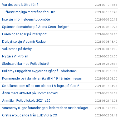
Var det bara bättre förr?
2021-09-10 11:56
Tuffaste möjliga motstånd för P18!
2021-09-10 10:43
Intervju inför helgens toppmöte
2021-09-09 20:15
Spännande matcher på Arena Ceos i helgen!
2021-09-08 10:23
Föreningsdagar på Intersport
2021-09-06 09:10
Derbyintervju Vladimir Radac
2021-09-03 18:40
Välkomna på derby!
2021-09-01 11:05
Ny tjej i VIF-tröjan
2021-08-26 21:30
Skolstart lika med Fotbollstart!
2021-08-24 08:31
Bullerby Cupgolfen avgjordes igår på Tobobanan
2021-08-23 16:07
Kommunderby i damfyran ikväll kl 19, får inte missas
2021-08-23 08:00
Se killarna som slåss om platser i A-laget på Ceos!
2021-08-18 14:03
Ännu mera aktivitet på Sommarlovet!
2021-06-23 08:58
Anmälan Fotbollskola 2021 v.25
2021-05-21 12:05
Vimmerby IF gör förändringar i ledarstaben runt herrlaget
2021-05-17 17:15
Gratis erbjudande från LUDVIG & CO
2021-04-28 09:48