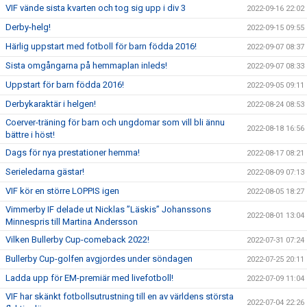
VIF vände sista kvarten och tog sig upp i div 3
2022-09-16 22:02
Derby-helg!
2022-09-15 09:55
Härlig uppstart med fotboll för barn födda 2016!
2022-09-07 08:37
Sista omgångarna på hemmaplan inleds!
2022-09-07 08:33
Uppstart för barn födda 2016!
2022-09-05 09:11
Derbykaraktär i helgen!
2022-08-24 08:53
Coerver-träning för barn och ungdomar som vill bli ännu
2022-08-18 16:56
bättre i höst!
Dags för nya prestationer hemma!
2022-08-17 08:21
Serieledarna gästar!
2022-08-09 07:13
VIF kör en större LOPPIS igen
2022-08-05 18:27
Vimmerby IF delade ut Nicklas ”Läskis” Johanssons
2022-08-01 13:04
Minnespris till Martina Andersson
Vilken Bullerby Cup-comeback 2022!
2022-07-31 07:24
Bullerby Cup-golfen avgjordes under söndagen
2022-07-25 20:11
Ladda upp för EM-premiär med livefotboll!
2022-07-09 11:04
VIF har skänkt fotbollsutrustning till en av världens största
2022-07-04 22:26