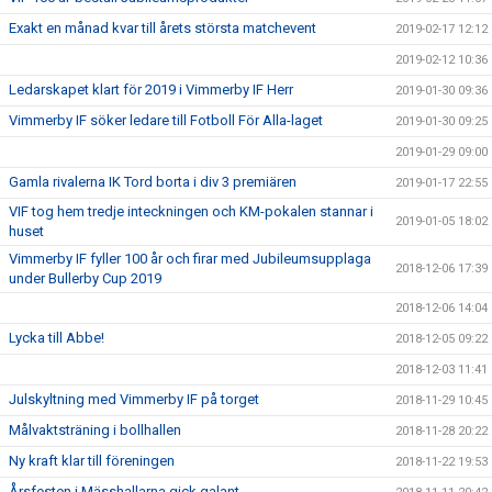
Exakt en månad kvar till årets största matchevent
2019-02-17 12:12
2019-02-12 10:36
Ledarskapet klart för 2019 i Vimmerby IF Herr
2019-01-30 09:36
Vimmerby IF söker ledare till Fotboll För Alla-laget
2019-01-30 09:25
2019-01-29 09:00
Gamla rivalerna IK Tord borta i div 3 premiären
2019-01-17 22:55
VIF tog hem tredje inteckningen och KM-pokalen stannar i
2019-01-05 18:02
huset
Vimmerby IF fyller 100 år och firar med Jubileumsupplaga
2018-12-06 17:39
under Bullerby Cup 2019
2018-12-06 14:04
Lycka till Abbe!
2018-12-05 09:22
2018-12-03 11:41
Julskyltning med Vimmerby IF på torget
2018-11-29 10:45
Målvaktsträning i bollhallen
2018-11-28 20:22
Ny kraft klar till föreningen
2018-11-22 19:53
Årsfesten i Mässhallarna gick galant