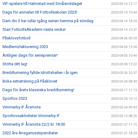
VIF-spelare till Halmstad med Smålandslaget
2023-05-16 12:17
Dags för anmälan till Fotbollsskolan 2023!
2023-05-10 10:44
Dam div 3 har rullar igång serien hemma på söndag
2023-04-14 18:29
Start FotbollsAkademi nästa vecka!
2023-04-14 10:37
Påsklovsfotboll
2023-04-06 09:59
Medlemsfakturering 2023
2023-04-05 13:34
Äntligen dags för seriepremiär!
2023-04-05 10:44
Stötta ditt lag!
2023-03-30 13:22
Breddturnering fyllde Idrottshallen i år igen
2023-03-26 22:37
Boka extraträning på Påsklovet
2023-03-20 08:49
Dags för årets klassiska breddturnering!
2023-03-17 11:13
Sportlov 2023
2023-02-24 10:12
Vimmerby IF Årsmöte
2023-02-24 09:43
Sportlovsaktiviteter Vimmerby IF
2023-02-15 08:25
Vimmerby IF Årsmöte 22/2 kl. 18.00
2023-01-27 11:15
2022 års Ansgariusstipendiater
2023-01-21 18:23