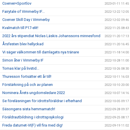
Coerver+Sportlov
2023-01-11 11:45
Fairytale of Vimmerby IF...
2022-12-22 12:05
Coerver Skill Day i Vimmerby
2022-12-02 09:46
Kvalmatch till P17-elit!
2022-11-25 08:43
2022 års stipendiat Niclas Läskis Johanssons minnesfond
2022-11-20 17:13
Årsfesten blev hellyckad
2022-11-20 16:45
Vi säger välkommen till damlagets nya tränare
2022-11-18 14:00
Simon åter i Vimmerby IF
2022-10-28 11:00
Tomas klar på livstid...
2022-10-26 08:30
Thuresson fortsätter ett år till!
2022-10-11 16:03
Förstärkning på och av planen
2022-10-10 20:00
Nominera Årets ungdomsledare 2022
2022-10-07 14:16
Se föreläsningen för idrottsföräldrar i efterhand
2022-10-05 09:17
Säsongens sista hemmamatch!
2022-09-28 09:37
Föräldrautbildning i idrottspsykologi
2022-09-25 08:17
Freda datumet-VI(F) vill fira med dig!
2022-09-19 11:02