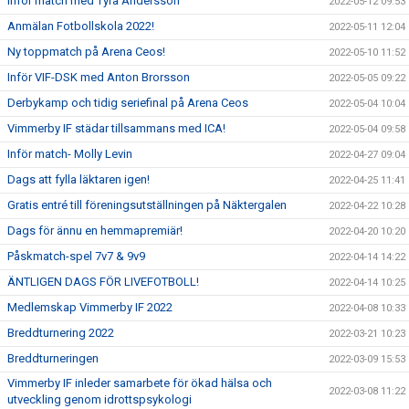
Inför match med Tyra Andersson
2022-05-12 09:53
Anmälan Fotbollskola 2022!
2022-05-11 12:04
Ny toppmatch på Arena Ceos!
2022-05-10 11:52
Inför VIF-DSK med Anton Brorsson
2022-05-05 09:22
Derbykamp och tidig seriefinal på Arena Ceos
2022-05-04 10:04
Vimmerby IF städar tillsammans med ICA!
2022-05-04 09:58
Inför match- Molly Levin
2022-04-27 09:04
Dags att fylla läktaren igen!
2022-04-25 11:41
Gratis entré till föreningsutställningen på Näktergalen
2022-04-22 10:28
Dags för ännu en hemmapremiär!
2022-04-20 10:20
Påskmatch-spel 7v7 & 9v9
2022-04-14 14:22
ÄNTLIGEN DAGS FÖR LIVEFOTBOLL!
2022-04-14 10:25
Medlemskap Vimmerby IF 2022
2022-04-08 10:33
Breddturnering 2022
2022-03-21 10:23
Breddturneringen
2022-03-09 15:53
Vimmerby IF inleder samarbete för ökad hälsa och
2022-03-08 11:22
utveckling genom idrottspsykologi