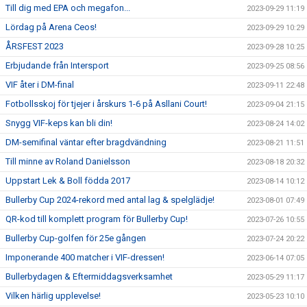
Till dig med EPA och megafon...
2023-09-29 11:19
Lördag på Arena Ceos!
2023-09-29 10:29
ÅRSFEST 2023
2023-09-28 10:25
Erbjudande från Intersport
2023-09-25 08:56
VIF åter i DM-final
2023-09-11 22:48
Fotbollsskoj för tjejer i årskurs 1-6 på Asllani Court!
2023-09-04 21:15
Snygg VIF-keps kan bli din!
2023-08-24 14:02
DM-semifinal väntar efter bragdvändning
2023-08-21 11:51
Till minne av Roland Danielsson
2023-08-18 20:32
Uppstart Lek & Boll födda 2017
2023-08-14 10:12
Bullerby Cup 2024-rekord med antal lag & spelglädje!
2023-08-01 07:49
QR-kod till komplett program för Bullerby Cup!
2023-07-26 10:55
Bullerby Cup-golfen för 25e gången
2023-07-24 20:22
Imponerande 400 matcher i VIF-dressen!
2023-06-14 07:05
Bullerbydagen & Eftermiddagsverksamhet
2023-05-29 11:17
Vilken härlig upplevelse!
2023-05-23 10:10