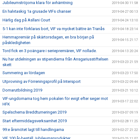
Jubileumströjorna klara för avhämtning
2019-04-30 11:58
En halvtaskig 1a grusade VIFs chanser
2019-04-27 00:13
Härlig dag på Asllani Court
2019-04-24 13:10
5-1 kan inte förklaras bort, VIF va mycket bättre än Tranås
2019-04-18 23:14
Hemmapremiär på skärtorsdagen, en bra början på
2019-04-15 21:17
påskledigheten
Tord fick en 3 poängare i seriepremiären, VIF nollade.
2019-04-13 20:24
Nu har utdelningen av stipendierna från Ansgariusstiftelsen
2019-03-23 21:59
skett
Summering av lördagen
2019-03-23 17:50
Utprovning av Förreningsprofil på Intersport
2019-03-22 09:44
Domarutbildning 2019
2019-03-21 10:12
VIF-ungdomarna tog hem pokalen för evigt efter seger mot
2019-03-17 22:02
HFK
Spelschema Breddturneringen 2019
2019-03-07 09:19
Start eftermiddagsverksamhet 2019
2019-02-28 11:25
99:e årsmötet lagt till handlingarna
2019-02-27 21:22
VIF 100 år-beställ Jubileumsprodukter
2019-02-25 11:07