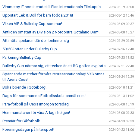
Vimmerby IF nominerade till Plan Internationals Flickapris
2024-08-19 09:00
Uppstart Lek & Boll för barn födda 2018!
2024-08-12 10:46
Vilken VIF & Bullerby Cup-sommar!
2024-08-09 09:37
Äntligen omstart av Division 2 Nordöstra Götaland Dam!
2024-08-08 10:27
Att möta spelaren där den befinner sig
2024-07-29 07:59
50/50-lotteri under Bullerby Cup
2024-07-26 12:40
Parkering Bullerby Cup
2024-07-23 13:52
Bullerby Cup närmar sig, ett tecken är att BC-golfen avgjorts
2024-07-21 22:40
Spännande matcher för våra representationslag! Välkomna
2024-06-24 12:29
till Arena Ceos!
Boka boende i Göteborg!
2024-06-18 11:21
Dags för sommarens Fotbollsskola-anmäl er nu!
2024-05-13 11:02
Para-fotboll på Ceos imorgon torsdag
2024-05-08 10:19
Hemmamatcher för våra A-lag i helgen!
2024-05-08 07:33
Premiär för Gåfotboll!
2024-04-23 09:33
Föreningsdagar på Intersport!
2024-04-22 11:06