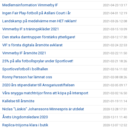
Medlemsinformation Vimmerby IF
2021-04-23 13:17
Ingen Fair Play-fotboll på Asllani Court i år
2021-04-01 12:19
Landskamp på medelvärme men HET reklam!
2021-03-26 12:08
Vimmerby IF:s träningskläder 2021
2021-03-15 10:09
Den starka damtruppen förstärks ytterligare!
2021-03-12 17:30
VIF:s första digitala årsmöte avklarat
2021-02-24 22:53
Vimmerby IF årsmöte 2021
2021-02-22 11:50
25% på alla fotbollsprylar under Sportlovet!
2021-02-21 18:26
Sportlovsfotboll i bollhallen
2021-02-16 11:02
Ronny Persson har lämnat oss
2021-02-08 08:26
2020 års stipendiater till Ansgariusstiftelsen
2021-02-05 09:17
Våra snygga matchtröjor finns att köpa på Intersport
2021-02-02 16:50
Kallelse till årsmöte
2021-01-19 11:14
Niclas "Läskis" Johanssons Minnespris är utdelat
2020-12-28 17:51
Årets Ungdomsledare 2020
2020-12-11 11:40
Replica-tröjorna klara i butik
2020-12-07 12:52