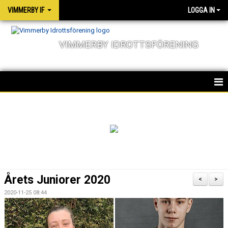
VIMMERBY IF
LOGGA IN
VIMMERBY IDROTTSFÖRENING
HEM
KALENDER
NYHETER
MATCHER
Årets Juniorer 2020
<
>
OM FÖRENINGEN
2020-11-25 08:44
SOCIALA ANSVAR