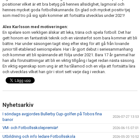
positioner vilket är ett bra betyg på hennes allsidighet, lagmoral och
hennes mycket goda fotbollskunnande. En glad och mycket positiv tjej
som med tro på sig själv kommer att fortsätta utvecklas under 2021!
Alex Karlsson med motiveringen:
En spelare som verkligen älskar att leka, träna och spela fotboll. Det har
gett honom en fantastisk teknik och en vänsterfot som bara kommer att bli
bättre. Har under säsongen tagit steg efter steg för att gå från lovande
junior till etablerad seniorspelare. Har i år gjort debut i seriesammanhang
och kommer att bli spännande att följa under 2021. Bara 17 år gammal har
han alla förutsättningar att bli en viktig tillgång i laget redan nästa säsong.
En viktig egenskap som ung är att ha tålamod och en vilja att fortsätta lära
och utvecklas vilket han gör i stort sett varje dag i veckan.
Nyhetsarkiv
I söndags avgjordes Bullerby Cup-golfen på Tobos fina
2026-07-27 13:53
banor
VM- och Fotbollsskolepremiär!
2026-06-15 07:01
Utbildning och info ledare Fotbollsskola
2026-05-20 10:52