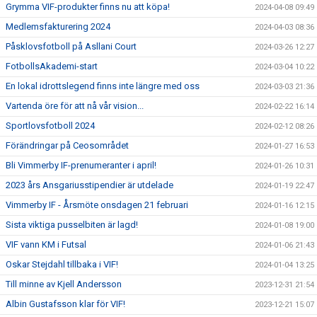
Grymma VIF-produkter finns nu att köpa!
2024-04-08 09:49
Medlemsfakturering 2024
2024-04-03 08:36
Påsklovsfotboll på Asllani Court
2024-03-26 12:27
FotbollsAkademi-start
2024-03-04 10:22
En lokal idrottslegend finns inte längre med oss
2024-03-03 21:36
Vartenda öre för att nå vår vision...
2024-02-22 16:14
Sportlovsfotboll 2024
2024-02-12 08:26
Förändringar på Ceosområdet
2024-01-27 16:53
Bli Vimmerby IF-prenumeranter i april!
2024-01-26 10:31
2023 års Ansgariusstipendier är utdelade
2024-01-19 22:47
Vimmerby IF - Årsmöte onsdagen 21 februari
2024-01-16 12:15
Sista viktiga pusselbiten är lagd!
2024-01-08 19:00
VIF vann KM i Futsal
2024-01-06 21:43
Oskar Stejdahl tillbaka i VIF!
2024-01-04 13:25
Till minne av Kjell Andersson
2023-12-31 21:54
Albin Gustafsson klar för VIF!
2023-12-21 15:07