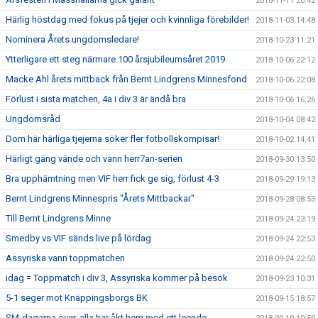
2018-11-11 20:42
Härlig höstdag med fokus på tjejer och kvinnliga förebilder!
2018-11-03 14:48
Nominera Årets ungdomsledare!
2018-10-23 11:21
Ytterligare ett steg närmare 100 årsjubileumsåret 2019
2018-10-06 22:12
Macke Ahl årets mittback från Bernt Lindgrens Minnesfond
2018-10-06 22:08
Förlust i sista matchen, 4a i div 3 är ändå bra
2018-10-06 16:26
Ungdomsråd
2018-10-04 08:42
Dom här härliga tjejerna söker fler fotbollskompisar!
2018-10-02 14:41
Härligt gäng vände och vann herr7an-serien
2018-09-30 13:50
Bra upphämtning men VIF herr fick ge sig, förlust 4-3
2018-09-29 19:13
Bernt Lindgrens Minnespris "Årets Mittbackar"
2018-09-28 08:53
Till Bernt Lindgrens Minne
2018-09-24 23:19
Smedby vs VIF sänds live på lördag
2018-09-24 22:53
Assyriska vann toppmatchen
2018-09-24 22:50
idag = Toppmatch i div 3, Assyriska kommer på besök
2018-09-23 10:31
5-1 seger mot Knäppingsborgs BK
2018-09-15 18:57
SM-dagarna över, alla har åkt hem med ett leende