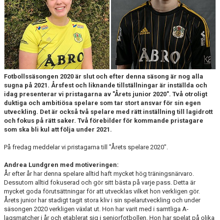
BARN & UNGDOMSVERKSAMHET
STÖTTA VIF
KONTAKT / BOKNING
Fotbollssäsongen 2020 är slut och efter denna säsong är nog alla
sugna på 2021. Årsfest och liknande tillställningar är inställda och
idag presenterar vi pristagarna av "Årets junior 2020". Två otroligt
duktiga och ambitiösa spelare som tar stort ansvar för sin egen
utveckling. Det är också två spelare med rätt inställning till lagidrott
och fokus på rätt saker. Två förebilder för kommande pristagare
som ska bli kul att följa under 2021.
På fredag meddelar vi pristagarna till "Årets spelare 2020".
Andrea Lundgren med motiveringen:
År efter år har denna spelare alltid haft mycket hög träningsnärvaro.
Dessutom alltid fokuserad och gör sitt bästa på varje pass. Detta är
mycket goda förutsättningar för att utvecklas vilket hon verkligen gör.
Årets junior har stadigt tagit stora kliv i sin spelarutveckling och under
säsongen 2020 verkligen växlat ut. Hon har varit med i samtliga A-
lagsmatcher i år och etablerat sig i seniorfotbollen. Hon har spelat på olika