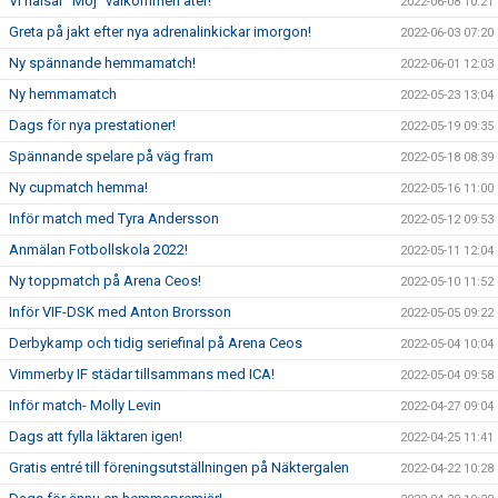
Vi hälsar "Moj" välkommen åter!
2022-06-08 10:21
Greta på jakt efter nya adrenalinkickar imorgon!
2022-06-03 07:20
Ny spännande hemmamatch!
2022-06-01 12:03
Ny hemmamatch
2022-05-23 13:04
Dags för nya prestationer!
2022-05-19 09:35
Spännande spelare på väg fram
2022-05-18 08:39
Ny cupmatch hemma!
2022-05-16 11:00
Inför match med Tyra Andersson
2022-05-12 09:53
Anmälan Fotbollskola 2022!
2022-05-11 12:04
Ny toppmatch på Arena Ceos!
2022-05-10 11:52
Inför VIF-DSK med Anton Brorsson
2022-05-05 09:22
Derbykamp och tidig seriefinal på Arena Ceos
2022-05-04 10:04
Vimmerby IF städar tillsammans med ICA!
2022-05-04 09:58
Inför match- Molly Levin
2022-04-27 09:04
Dags att fylla läktaren igen!
2022-04-25 11:41
Gratis entré till föreningsutställningen på Näktergalen
2022-04-22 10:28