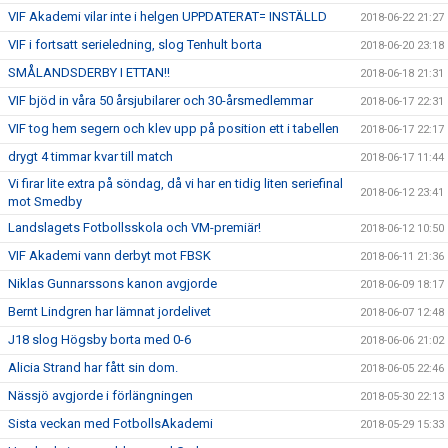
VIF Akademi vilar inte i helgen UPPDATERAT= INSTÄLLD
2018-06-22 21:27
VIF i fortsatt serieledning, slog Tenhult borta
2018-06-20 23:18
SMÅLANDSDERBY I ETTAN!!
2018-06-18 21:31
VIF bjöd in våra 50 årsjubilarer och 30-årsmedlemmar
2018-06-17 22:31
VIF tog hem segern och klev upp på position ett i tabellen
2018-06-17 22:17
drygt 4 timmar kvar till match
2018-06-17 11:44
Vi firar lite extra på söndag, då vi har en tidig liten seriefinal
2018-06-12 23:41
mot Smedby
Landslagets Fotbollsskola och VM-premiär!
2018-06-12 10:50
VIF Akademi vann derbyt mot FBSK
2018-06-11 21:36
Niklas Gunnarssons kanon avgjorde
2018-06-09 18:17
Bernt Lindgren har lämnat jordelivet
2018-06-07 12:48
J18 slog Högsby borta med 0-6
2018-06-06 21:02
Alicia Strand har fått sin dom.
2018-06-05 22:46
Nässjö avgjorde i förlängningen
2018-05-30 22:13
Sista veckan med FotbollsAkademi
2018-05-29 15:33