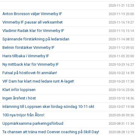
2020-11-21 12:23
Anton Brorsson väljer Vimmerby IF
2020-11-19 20:00
Vimmerby IF pausar all verksamhet
2020-11-16 19:27
Vladimir Radak klar för Vimmerby IF
2020-11-15 15:14
Spännande förstärkning på ledarsidan
2020-11-14 08:32
Belmin förstärker Vimmerby IF
2020-11-12 09:55
Haris tillbaka i Vimmerby IF
2020-11-05 20:00
Ny mittback klar för Vimmerby IF
2020-10-29 16:27
Futsal på höstlovet-fri anmälan!
2020-10-22 14:39
VIF Dam har klart med ledare runt A-laget!
2020-10-20 17:30
Klart inför loppisen
2020-10-16 23:06
Ingen årsfest i höst
2020-10-10 18:36
Inlämning till Loppisen sker lördag-söndag 10-11 okt
2020-10-07 19:58
100 nya tröjor från Åbro!
2020-09-30 09:36
Uppmärksamma parkeringsförbud
2020-08-31 11:34
Ta chansen att träna med Coerver coaching på Skill Day!
2020-08-28 12:19