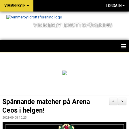
VIMMERBY IF
LOGGA IN
VIMMERBY IDROTTSFÖRENING
HEM
KALENDER
NYHETER
MATCHER
Spännande matcher på Arena
<
>
OM FÖRENINGEN
Ceos i helgen!
2021-09-08 10:23
SOCIALA ANSVAR