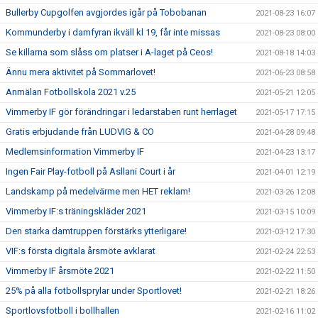
Bullerby Cupgolfen avgjordes igår på Tobobanan
2021-08-23 16:07
Kommunderby i damfyran ikväll kl 19, får inte missas
2021-08-23 08:00
Se killarna som slåss om platser i A-laget på Ceos!
2021-08-18 14:03
Ännu mera aktivitet på Sommarlovet!
2021-06-23 08:58
Anmälan Fotbollskola 2021 v.25
2021-05-21 12:05
Vimmerby IF gör förändringar i ledarstaben runt herrlaget
2021-05-17 17:15
Gratis erbjudande från LUDVIG & CO
2021-04-28 09:48
Medlemsinformation Vimmerby IF
2021-04-23 13:17
Ingen Fair Play-fotboll på Asllani Court i år
2021-04-01 12:19
Landskamp på medelvärme men HET reklam!
2021-03-26 12:08
Vimmerby IF:s träningskläder 2021
2021-03-15 10:09
Den starka damtruppen förstärks ytterligare!
2021-03-12 17:30
VIF:s första digitala årsmöte avklarat
2021-02-24 22:53
Vimmerby IF årsmöte 2021
2021-02-22 11:50
25% på alla fotbollsprylar under Sportlovet!
2021-02-21 18:26
Sportlovsfotboll i bollhallen
2021-02-16 11:02