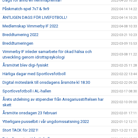
Dags för ännu en hemmapremiär!
2022-04-20 10:20
Påskmatch-spel 7v7 & 9v9
2022-04-14 14:22
ÄNTLIGEN DAGS FÖR LIVEFOTBOLL!
2022-04-14 10:25
Medlemskap Vimmerby IF 2022
2022-04-08 10:33
Breddturnering 2022
2022-03-21 10:23
Breddturneringen
2022-03-09 15:53
Vimmerby IF inleder samarbete för ökad hälsa och
2022-03-08 11:22
utveckling genom idrottspsykologi
Årsmötet blev digi-fysiskt
2022-02-25 11:28
Härliga dagar med Sportlovsfotboll
2022-02-22 13:44
Digital möteslänk till onsdagens årsmöte kl 18.30
2022-02-22 09:32
Sportlovsfotboll i AL-hallen
2022-02-17 08:30
Årets utdelning av stipendier från Ansgariusstiftelsen har
2022-02-10 09:00
skett
Årsmöte onsdagen 23 februari
2022-02-01 17:11
Ytterligare pusselbit i vår ungdomssatsning 2022
2022-01-12 12:11
Stort TACK för 2021!
2021-12-22 11:25