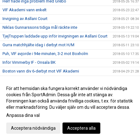
Herr hade inga problem med Grebo
2018-05-26 16:37
VIF Akademi vann enkelt
2018-05-23 22:47
Invigning av Asllani Court
2018-05-21 08:34
Niklas Gunnarssons tidiga mål räckte inte
2018-05-19 22:10
TjejTruppen laddade upp inför invigningen av Asllani Court
2018-05-13 19:04
Gurra matchhjälte idag i derbyt mot H/M
2018-05-11 23:10
Puh, VIF avjorde i 94e minuten, 3-2 mot Boxholm
2018-05-10 17:35
Inför Vimmerby IF - Onsala BK
2018-05-02 19:14
Boston vann div 6-derbyt mot VIF Akademi
2018-04-29 21:28
VIF besegrade Myresjö med 2-0
2018-04-28 16:25
För att hemsidan ska fungera korrekt använder vi nödvändiga
Hemmamatch för ett VIF som hittat målformen sista veckan
2018-04-27 21:33
cookies från SportAdmin. Dessa går inte att stänga av.
Bergdalens IK på lördag!
2018-04-27 20:57
Föreningen kan också använda frivilliga cookies, t.ex. för statistik
Öppettider på kansliet Valborg och 1:a maj
2018-04-26 14:47
eller marknadsföring. Du väljer själv om du vill acceptera dessa.
Historisk seger för Akademilaget
Anpassa dina val
2018-04-22 22:23
Herr vände ett 1-0 underläge till storseger 1-6
2018-04-21 19:53
Acceptera nödvändiga
Acceptera alla
Dam tappade greppet i 2a och fick en försmädlig
2018-04-21 19:50
uddamålförlust