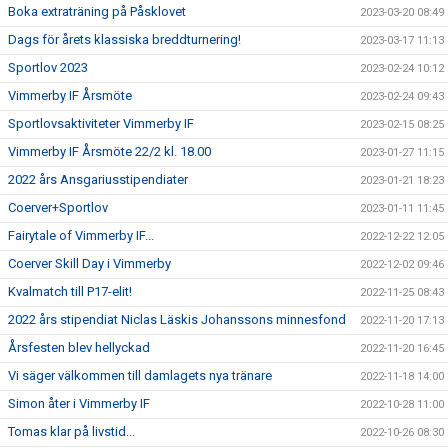
Boka extraträning på Påsklovet
2023-03-20 08:49
Dags för årets klassiska breddturnering!
2023-03-17 11:13
Sportlov 2023
2023-02-24 10:12
Vimmerby IF Årsmöte
2023-02-24 09:43
Sportlovsaktiviteter Vimmerby IF
2023-02-15 08:25
Vimmerby IF Årsmöte 22/2 kl. 18.00
2023-01-27 11:15
2022 års Ansgariusstipendiater
2023-01-21 18:23
Coerver+Sportlov
2023-01-11 11:45
Fairytale of Vimmerby IF...
2022-12-22 12:05
Coerver Skill Day i Vimmerby
2022-12-02 09:46
Kvalmatch till P17-elit!
2022-11-25 08:43
2022 års stipendiat Niclas Läskis Johanssons minnesfond
2022-11-20 17:13
Årsfesten blev hellyckad
2022-11-20 16:45
Vi säger välkommen till damlagets nya tränare
2022-11-18 14:00
Simon åter i Vimmerby IF
2022-10-28 11:00
Tomas klar på livstid...
2022-10-26 08:30