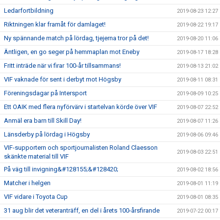
Ledarfortbildning
2019-08-23 12:27
Riktningen klar framåt för damlaget!
2019-08-22 19:17
Ny spännande match på lördag, tjejerna tror på det!
2019-08-20 11:06
Äntligen, en go seger på hemmaplan mot Eneby
2019-08-17 18:28
Fritt inträde när vi firar 100-år tillsammans!
2019-08-13 21:02
VIF vaknade för sent i derbyt mot Högsby
2019-08-11 08:31
Föreningsdagar på Intersport
2019-08-09 10:25
Ett OAIK med flera nyförvärv i startelvan körde över VIF
2019-08-07 22:52
Anmäl era barn till Skill Day!
2019-08-07 11:26
Länsderby på lördag i Högsby
2019-08-06 09:46
VIF-supportern och sportjournalisten Roland Claesson
2019-08-03 22:51
skänkte material till VIF
På väg till invigning&#128155;&#128420;
2019-08-02 18:56
Matcher i helgen
2019-08-01 11:19
VIF vidare i Toyota Cup
2019-08-01 08:35
31 aug blir det veteranträff, en del i årets 100-årsfirande
2019-07-22 00:17