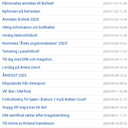
Påminnelse anmälan till årsfest!
2023-11-07 11:46
Nyförvärv på herrsidan!
2023-11-02 11:20
Anmälan årsfest 2023!
2023-10-26 13:39
Viktig information om bollhallen
2023-10-24 10:40
Höstig läslovsfotboll
2023-10-23 11:36
Nominera "Årets ungdomsledare" 2023!
2023-10-06 10:51
Turnering i parafotboll!
2023-10-05 17:42
Till dig med EPA och megafon...
2023-09-29 11:19
Lördag på Arena Ceos!
2023-09-29 10:29
ÅRSFEST 2023
2023-09-28 10:25
Erbjudande från Intersport
2023-09-25 08:56
VIF åter i DM-final
2023-09-11 22:48
Fotbollsskoj för tjejer i årskurs 1-6 på Asllani Court!
2023-09-04 21:15
Snygg VIF-keps kan bli din!
2023-08-24 14:02
DM-semifinal väntar efter bragdvändning
2023-08-21 11:51
Till minne av Roland Danielsson
2023-08-18 20:32