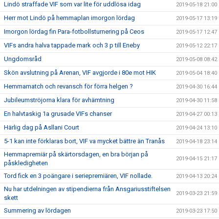
Lindö straffade VIF som var lite för uddlösa idag
2019-05-18 21:00
Herr mot Lindö på hemmaplan imorgon lördag
2019-05-17 13:19
Imorgon lördag fin Para-fotbollsturnering på Ceos
2019-05-17 12:47
VIFs andra halva tappade mark och 3 p till Eneby
2019-05-12 22:17
Ungdomsråd
2019-05-08 08:42
Skön avslutning på Arenan, VIF avgjorde i 80e mot HIK
2019-05-04 18:40
Hemmamatch och revansch för förra helgen ?
2019-04-30 16:44
Jubileumströjorna klara för avhämtning
2019-04-30 11:58
En halvtaskig 1a grusade VIFs chanser
2019-04-27 00:13
Härlig dag på Asllani Court
2019-04-24 13:10
5-1 kan inte förklaras bort, VIF va mycket bättre än Tranås
2019-04-18 23:14
Hemmapremiär på skärtorsdagen, en bra början på
2019-04-15 21:17
påskledigheten
Tord fick en 3 poängare i seriepremiären, VIF nollade.
2019-04-13 20:24
Nu har utdelningen av stipendierna från Ansgariusstiftelsen
2019-03-23 21:59
skett
Summering av lördagen
2019-03-23 17:50