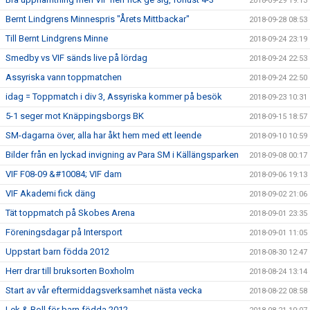
2018-09-29 19:13
Bernt Lindgrens Minnespris "Årets Mittbackar"
2018-09-28 08:53
Till Bernt Lindgrens Minne
2018-09-24 23:19
Smedby vs VIF sänds live på lördag
2018-09-24 22:53
Assyriska vann toppmatchen
2018-09-24 22:50
idag = Toppmatch i div 3, Assyriska kommer på besök
2018-09-23 10:31
5-1 seger mot Knäppingsborgs BK
2018-09-15 18:57
SM-dagarna över, alla har åkt hem med ett leende
2018-09-10 10:59
Bilder från en lyckad invigning av Para SM i Källängsparken
2018-09-08 00:17
VIF F08-09 &#10084; VIF dam
2018-09-06 19:13
VIF Akademi fick däng
2018-09-02 21:06
Tät toppmatch på Skobes Arena
2018-09-01 23:35
Föreningsdagar på Intersport
2018-09-01 11:05
Uppstart barn födda 2012
2018-08-30 12:47
Herr drar till bruksorten Boxholm
2018-08-24 13:14
Start av vår eftermiddagsverksamhet nästa vecka
2018-08-22 08:58
Lek & Boll för barn födda 2012