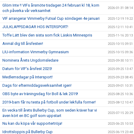
Glöm Inte !! VIFs årsmöte tisdagen 24 februari kl 18, kom
2026-01-31 08:14
och påverka vår verksamhet
VIF arrangerar Vimmerby Futsal Cup söndagen 4e januari
2025-12-19 19:22
JULKLAPPSDAGAR HOS INTERSPORT!
2025-12-11 10:41
Toffe Lätt blev den sista som fick Läskis Minnespris
2025-11-16 20:13
Anmäl dig till årsfesten!
2025-10-15 09:51
LIU-information Vimmerby Gymnasium
2025-10-15 09:36
Nominera Årets Ungdomsledare
2025-09-30 10:11
Datum för VIF’s årsfest 2025!
2025-09-25 13:47
Medlemsdagar på Intersport!
2025-09-23 08:45
Dags för eftermiddagsverksamhet igen!
2025-09-01 10:31
OBS byte av träningsdag för Boll & lek 2019!
2025-08-25 10:36
2019-barn får nu testa på fotboll under lekfulla former!
2025-08-12 10:47
En vecka till årets Bullerby Cup, som seden kräver har vi
2025-07-15 20:29
även kört en BC golf som uppstart
Nu kan du köpa vår supportertröja!
2025-06-25 10:53
Idrottsloppis på Bullerby Cup
2025-06-19 23:48