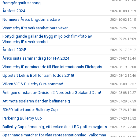
2024-10-10 18:00
framgångsrik säsong
Årsfest 2024
2024-10-08 15:19
Nominera Årets Ungdomsledare
2024-10-02 10:15
Vimmerby IF:s verksamhet bara växer...
2024-09-26 08:29
Förtydligande gällande trygg miljö och film/foto av
2024-09-24 16:09
Vimmerby IF:s verksamhet:
Årsfest 2024!
2024-09-17 08:17
Årets sista sammandrag för FFA 2024
2024-09-07 15:44
Vimmerby IF nominerade till Plan Internationals Flickapris
2024-08-19 09:00
Uppstart Lek & Boll för barn födda 2018!
2024-08-12 10:46
Vilken VIF & Bullerby Cup-sommar!
2024-08-09 09:37
Äntligen omstart av Division 2 Nordöstra Götaland Dam!
2024-08-08 10:27
Att möta spelaren där den befinner sig
2024-07-29 07:59
50/50-lotteri under Bullerby Cup
2024-07-26 12:40
Parkering Bullerby Cup
2024-07-23 13:52
Bullerby Cup närmar sig, ett tecken är att BC-golfen avgjorts
2024-07-21 22:40
Spännande matcher för våra representationslag! Välkomna