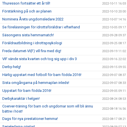
Thuresson fortsätter ett år till!
2022-10-11 16:03
Förstärkning på och av planen
2022-10-10 20:00
Nominera Årets ungdomsledare 2022
2022-10-07 14:16
Se föreläsningen för idrottsföräldrar i efterhand
2022-10-05 09:17
Säsongens sista hemmamatch!
2022-09-28 09:37
Föräldrautbildning i idrottspsykologi
2022-09-25 08:17
Freda datumet-VI(F) vill fira med dig!
2022-09-19 11:02
VIF vände sista kvarten och tog sig upp i div 3
2022-09-16 22:02
Derby-helg!
2022-09-15 09:55
Härlig uppstart med fotboll för barn födda 2016!
2022-09-07 08:37
Sista omgångarna på hemmaplan inleds!
2022-09-07 08:33
Uppstart för barn födda 2016!
2022-09-05 09:11
Derbykaraktär i helgen!
2022-08-24 08:53
Coerver-träning för barn och ungdomar som vill bli ännu
2022-08-18 16:56
bättre i höst!
Dags för nya prestationer hemma!
2022-08-17 08:21
Serieledarna gästar!
2022-08-09 07:13