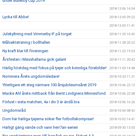
under Bullerby Cup 2019
2018-12-06 14:04
Lycka till Abbe!
2018-12-05 09:22
2018-12-03 11:41
Julskyltning med Vimmerby IF på torget
2018-11-29 10:45
Målvaktsträning i bollhallen
2018-11-28 20:22
Ny kraft klar till föreningen
2018-11-22 19:53
Årsfesten i Mässhallarna gick galant
2018-11-11 20:42
Härlig höstdag med fokus på tjejer och kvinnliga förebilder!
2018-11-03 14:48
Nominera Årets ungdomsledare!
2018-10-23 11:21
Ytterligare ett steg närmare 100 årsjubileumsåret 2019
2018-10-06 22:12
Macke Ahl årets mittback från Bernt Lindgrens Minnesfond
2018-10-06 22:08
Förlust i sista matchen, 4a i div 3 är ändå bra
2018-10-06 16:26
Ungdomsråd
2018-10-04 08:42
Dom här härliga tjejerna söker fler fotbollskompisar!
2018-10-02 14:41
Härligt gäng vände och vann herr7an-serien
2018-09-30 13:50
Bra upphämtning men VIF herr fick ge sig, förlust 4-3