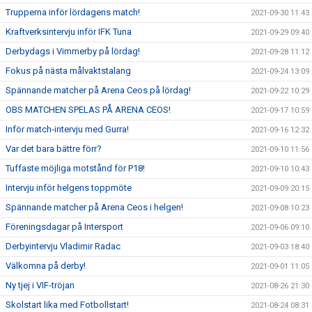
Trupperna inför lördagens match!
2021-09-30 11:43
Kraftverksintervju inför IFK Tuna
2021-09-29 09:40
Derbydags i Vimmerby på lördag!
2021-09-28 11:12
Fokus på nästa målvaktstalang
2021-09-24 13:09
Spännande matcher på Arena Ceos på lördag!
2021-09-22 10:29
OBS MATCHEN SPELAS PÅ ARENA CEOS!
2021-09-17 10:59
Inför match-intervju med Gurra!
2021-09-16 12:32
Var det bara bättre förr?
2021-09-10 11:56
Tuffaste möjliga motstånd för P18!
2021-09-10 10:43
Intervju inför helgens toppmöte
2021-09-09 20:15
Spännande matcher på Arena Ceos i helgen!
2021-09-08 10:23
Föreningsdagar på Intersport
2021-09-06 09:10
Derbyintervju Vladimir Radac
2021-09-03 18:40
Välkomna på derby!
2021-09-01 11:05
Ny tjej i VIF-tröjan
2021-08-26 21:30
Skolstart lika med Fotbollstart!
2021-08-24 08:31