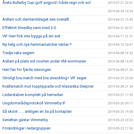
Årets Bullerby Cup-golf avgjord i både regn och sol
2019-07-21 23:51
2019-06-24 10:54
Asllani och damlandslaget ses överallt
2019-06-21 15:40
Effektivt Smedby vann med 3-0
2019-06-21 00:31
VIF Herr fick inte bygga på sin svit
2019-06-17 21:51
Ny helg och nya hemmamatcher väntar !!
2019-06-10 23:47
Tredje raka segern
2019-06-08 16:33
Asllani på plats vid courten under VM-sommaren
2019-06-08 14:03
Herr7an för fjärde säsongen
2019-06-08 01:52
Otroligt bra match med bra utveckling= VIF seger
2019-05-29 23:50
Kvällsmatch mot topptippade och klassiska Sleipner
2019-05-28 21:34
Ledarstaben komplett på herrsidan
2019-05-27 17:39
Ungdomsrådsprotokoll Vimmerby IF
2019-05-26 09:11
Så skönt ...... äntligen en 3a på bortaplan
2019-05-25 19:30
Seriettan gästar Vimmerby
2019-05-23 23:32
Förändringar i ledargruppen
2019-05-23 17:56