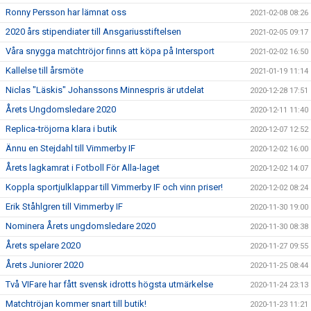
Ronny Persson har lämnat oss
2021-02-08 08:26
2020 års stipendiater till Ansgariusstiftelsen
2021-02-05 09:17
Våra snygga matchtröjor finns att köpa på Intersport
2021-02-02 16:50
Kallelse till årsmöte
2021-01-19 11:14
Niclas "Läskis" Johanssons Minnespris är utdelat
2020-12-28 17:51
Årets Ungdomsledare 2020
2020-12-11 11:40
Replica-tröjorna klara i butik
2020-12-07 12:52
Ännu en Stejdahl till Vimmerby IF
2020-12-02 16:00
Årets lagkamrat i Fotboll För Alla-laget
2020-12-02 14:07
Koppla sportjulklappar till Vimmerby IF och vinn priser!
2020-12-02 08:24
Erik Ståhlgren till Vimmerby IF
2020-11-30 19:00
Nominera Årets ungdomsledare 2020
2020-11-30 08:38
Årets spelare 2020
2020-11-27 09:55
Årets Juniorer 2020
2020-11-25 08:44
Två VIFare har fått svensk idrotts högsta utmärkelse
2020-11-24 23:13
Matchtröjan kommer snart till butik!
2020-11-23 11:21