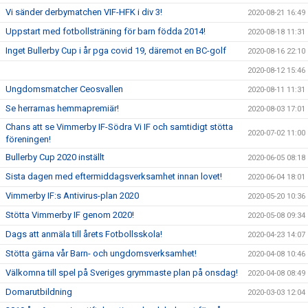
Vi sänder derbymatchen VIF-HFK i div 3!
2020-08-21 16:49
Uppstart med fotbollsträning för barn födda 2014!
2020-08-18 11:31
Inget Bullerby Cup i år pga covid 19, däremot en BC-golf
2020-08-16 22:10
2020-08-12 15:46
Ungdomsmatcher Ceosvallen
2020-08-11 11:31
Se herrarnas hemmapremiär!
2020-08-03 17:01
Chans att se Vimmerby IF-Södra Vi IF och samtidigt stötta
2020-07-02 11:00
föreningen!
Bullerby Cup 2020 inställt
2020-06-05 08:18
Sista dagen med eftermiddagsverksamhet innan lovet!
2020-06-04 18:01
Vimmerby IF:s Antivirus-plan 2020
2020-05-20 10:36
Stötta Vimmerby IF genom 2020!
2020-05-08 09:34
Dags att anmäla till årets Fotbollsskola!
2020-04-23 14:07
Stötta gärna vår Barn- och ungdomsverksamhet!
2020-04-08 10:46
Välkomna till spel på Sveriges grymmaste plan på onsdag!
2020-04-08 08:49
Domarutbildning
2020-03-03 12:04