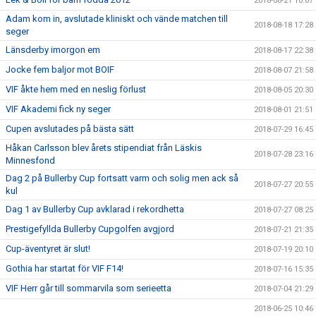
2018-08-21 10:07
Adam kom in, avslutade kliniskt och vände matchen till
2018-08-18 17:28
seger
Länsderby imorgon em
2018-08-17 22:38
Jocke fem baljor mot BOIF
2018-08-07 21:58
VIF åkte hem med en neslig förlust
2018-08-05 20:30
VIF Akademi fick ny seger
2018-08-01 21:51
Cupen avslutades på bästa sätt
2018-07-29 16:45
Håkan Carlsson blev årets stipendiat från Läskis
2018-07-28 23:16
Minnesfond
Dag 2 på Bullerby Cup fortsatt varm och solig men ack så
2018-07-27 20:55
kul
Dag 1 av Bullerby Cup avklarad i rekordhetta
2018-07-27 08:25
Prestigefyllda Bullerby Cupgolfen avgjord
2018-07-21 21:35
Cup-äventyret är slut!
2018-07-19 20:10
Gothia har startat för VIF F14!
2018-07-16 15:35
VIF Herr går till sommarvila som serieetta
2018-07-04 21:29
2018-06-25 10:46