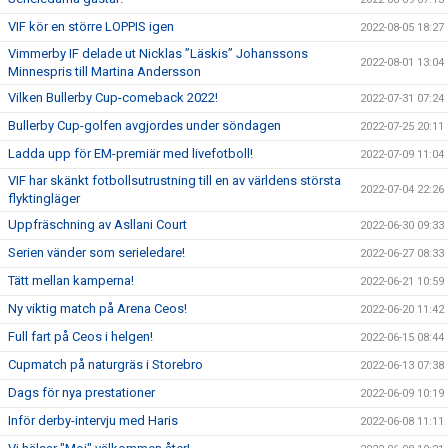
VIF kör en större LOPPIS igen
2022-08-05 18:27
Vimmerby IF delade ut Nicklas ”Läskis” Johanssons
2022-08-01 13:04
Minnespris till Martina Andersson
Vilken Bullerby Cup-comeback 2022!
2022-07-31 07:24
Bullerby Cup-golfen avgjordes under söndagen
2022-07-25 20:11
Ladda upp för EM-premiär med livefotboll!
2022-07-09 11:04
VIF har skänkt fotbollsutrustning till en av världens största
2022-07-04 22:26
flyktingläger
Uppfräschning av Asllani Court
2022-06-30 09:33
Serien vänder som serieledare!
2022-06-27 08:33
Tätt mellan kamperna!
2022-06-21 10:59
Ny viktig match på Arena Ceos!
2022-06-20 11:42
Full fart på Ceos i helgen!
2022-06-15 08:44
Cupmatch på naturgräs i Storebro
2022-06-13 07:38
Dags för nya prestationer
2022-06-09 10:19
Inför derby-intervju med Haris
2022-06-08 11:11