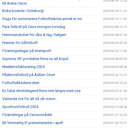
2024-06-24 12:29
till Arena Ceos!
Boka boende i Göteborg!
2024-06-18 11:21
Dags för sommarens Fotbollsskola-anmäl er nu!
2024-05-13 11:02
Para-fotboll på Ceos imorgon torsdag
2024-05-08 10:19
Hemmamatcher för våra A-lag i helgen!
2024-05-08 07:33
Premiär för Gåfotboll!
2024-04-23 09:33
Föreningsdagar på Intersport!
2024-04-22 11:06
Grymma VIF-produkter finns nu att köpa!
2024-04-08 09:49
Medlemsfakturering 2024
2024-04-03 08:36
Påsklovsfotboll på Asllani Court
2024-03-26 12:27
FotbollsAkademi-start
2024-03-04 10:22
En lokal idrottslegend finns inte längre med oss
2024-03-03 21:36
Vartenda öre för att nå vår vision...
2024-02-22 16:14
Sportlovsfotboll 2024
2024-02-12 08:26
Förändringar på Ceosområdet
2024-01-27 16:53
Bli Vimmerby IF-prenumeranter i april!
2024-01-26 10:31