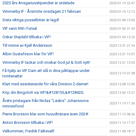
2023 års Ansgariusstipendier är utdelade
2024-01-19 22:47
Vimmerby IF - Årsmöte onsdagen 21 februari
2024-01-16 12:15
Sista viktiga pusselbiten är lagd!
2024-01-08 19:00
VIF vann KM i Futsal
2024-01-06 21:43
Oskar Stejdahl tillbaka i VIF!
2024-01-04 13:25
Till minne av Kjell Andersson
2023-12-31 21:54
Albin Gustafsson klar för VIF!
2023-12-21 15:07
Vimmerby IF tackar och önskar God jul & Gott nytt!
2023-12-21 13:05
Få hjälp av VIF Dam att slå in dina julklappar under
2023-12-14 07:38
tomtenatta!
Klart med assisterande för våra Division 2-damer!
2023-12-08 10:06
Köp din Bingolott via VIF!&#128155;&#128420;
2023-12-06 15:57
Årets pristagare från Niclas "Läskis" Johanssons
2023-11-19 11:56
minnesfond
Pierre Brorsson klar som huvudtränare även 2024!
2023-11-15 08:26
Anton Brorsson tillbaka i VIF!
2023-11-14 17:37
Välkommen, Fredrik Falkevall!
2023-11-08 18:11