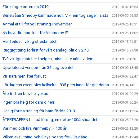
Föreningskonferens 2019
2019-10-07 16:53
Serietvåan Smedby kammade noll, VIF herr tog seger i sista
2019-09-30 06:53
Anmäl er till fotbollsträning i november
2019-09-26 10:31
Ny huvudtränare klar för Vimmerby IF
2019-09-25 11:02
Herrförlust i viktig streckmatch
2019-09-15 21:51
Ruggigt tung förlust för vårt damlag, blir div 2 nu
2019-09-15 21:38
Två viktiga matcher i helgen, missa inte nån av dem
2019-09-12 19:01
Uppdaterad version från 31 aug-eventet
2019-09-09 13:45
VIF nära men åter förlust
2019-09-07 22:47
Lördagens event blev hellyckat, 835 pers innanför grindarna
2019-09-04 14:11
Återträffen blev hellyckad
2019-09-01 20:29
Ingen bra helg för dam o herr
2019-09-01 20:24
Härlig första träning för barn födda 2013
2019-08-29 19:54
ÅTERTRÄFFEN blir på lördag, en del av 100årsfirandet
2019-08-28 07:20
Var med och fira Vimmerby IF 100 år!
2019-08-26 12:28
Vilken avslutning och 3 nya poäng för JCs gäng
2019-08-25 19:40