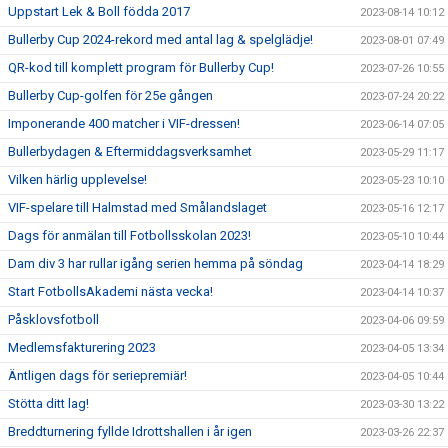
Uppstart Lek & Boll födda 2017
2023-08-14 10:12
Bullerby Cup 2024-rekord med antal lag & spelglädje!
2023-08-01 07:49
QR-kod till komplett program för Bullerby Cup!
2023-07-26 10:55
Bullerby Cup-golfen för 25e gången
2023-07-24 20:22
Imponerande 400 matcher i VIF-dressen!
2023-06-14 07:05
Bullerbydagen & Eftermiddagsverksamhet
2023-05-29 11:17
Vilken härlig upplevelse!
2023-05-23 10:10
VIF-spelare till Halmstad med Smålandslaget
2023-05-16 12:17
Dags för anmälan till Fotbollsskolan 2023!
2023-05-10 10:44
Dam div 3 har rullar igång serien hemma på söndag
2023-04-14 18:29
Start FotbollsAkademi nästa vecka!
2023-04-14 10:37
Påsklovsfotboll
2023-04-06 09:59
Medlemsfakturering 2023
2023-04-05 13:34
Äntligen dags för seriepremiär!
2023-04-05 10:44
Stötta ditt lag!
2023-03-30 13:22
Breddturnering fyllde Idrottshallen i år igen
2023-03-26 22:37