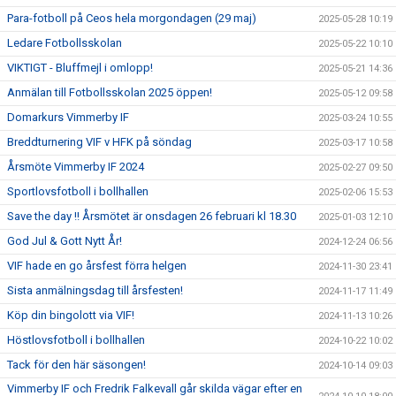
Para-fotboll på Ceos hela morgondagen (29 maj)
2025-05-28 10:19
Ledare Fotbollsskolan
2025-05-22 10:10
VIKTIGT - Bluffmejl i omlopp!
2025-05-21 14:36
Anmälan till Fotbollsskolan 2025 öppen!
2025-05-12 09:58
Domarkurs Vimmerby IF
2025-03-24 10:55
Breddturnering VIF v HFK på söndag
2025-03-17 10:58
Årsmöte Vimmerby IF 2024
2025-02-27 09:50
Sportlovsfotboll i bollhallen
2025-02-06 15:53
Save the day !! Årsmötet är onsdagen 26 februari kl 18.30
2025-01-03 12:10
God Jul & Gott Nytt År!
2024-12-24 06:56
VIF hade en go årsfest förra helgen
2024-11-30 23:41
Sista anmälningsdag till årsfesten!
2024-11-17 11:49
Köp din bingolott via VIF!
2024-11-13 10:26
Höstlovsfotboll i bollhallen
2024-10-22 10:02
Tack för den här säsongen!
2024-10-14 09:03
Vimmerby IF och Fredrik Falkevall går skilda vägar efter en