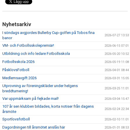
Nyhetsarkiv
I söndags avgjordes Bullerby Cup-golfen på Tobos fina
2026-07-27 13:53
banor
VM- och Fotbollsskolepremiär!
2026-06-15 07:01
Utbildning och info ledare Fotbollsskola
2026-05-20 10:52
Fotbollsskola 2026
2026-05-19 11:08
PåsklovsFotboll
2026-04-01 08:44
Medlemsavgift 2026
2026-03-31 15:05
Utprovning av föreningskläder under helgens
2026-03-25 11:01
breddturnering!
Var uppmärksam på fejkade mail!
2026-03-04 15:47
107 år sen klubben bildades, korta notiser från dagens
2026-02-24 22:34
årsmöte
Sportlovsfotboll
2026-02-10 11:01
Dagordningen till årsmötet anslås här
2026-01-31 08:53