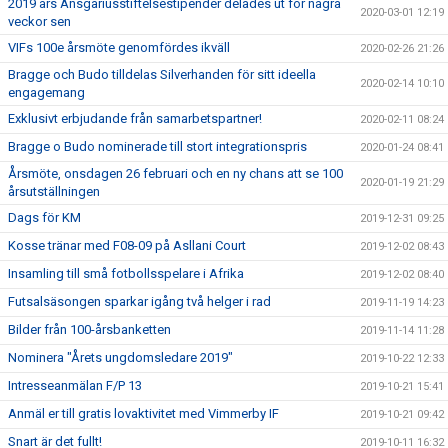
2019 års Ansgariusstiftelsestipender delades ut för några
2020-03-01 12:19
veckor sen
VIFs 100e årsmöte genomfördes ikväll
2020-02-26 21:26
Bragge och Budo tilldelas Silverhanden för sitt ideella
2020-02-14 10:10
engagemang
Exklusivt erbjudande från samarbetspartner!
2020-02-11 08:24
Bragge o Budo nominerade till stort integrationspris
2020-01-24 08:41
Årsmöte, onsdagen 26 februari och en ny chans att se 100
2020-01-19 21:29
årsutställningen
Dags för KM
2019-12-31 09:25
Kosse tränar med F08-09 på Asllani Court
2019-12-02 08:43
Insamling till små fotbollsspelare i Afrika
2019-12-02 08:40
Futsalsäsongen sparkar igång två helger i rad
2019-11-19 14:23
Bilder från 100-årsbanketten
2019-11-14 11:28
Nominera "Årets ungdomsledare 2019"
2019-10-22 12:33
Intresseanmälan F/P 13
2019-10-21 15:41
Anmäl er till gratis lovaktivitet med Vimmerby IF
2019-10-21 09:42
Snart är det fullt!
2019-10-11 16:32