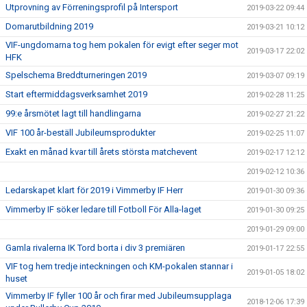
Utprovning av Förreningsprofil på Intersport
2019-03-22 09:44
Domarutbildning 2019
2019-03-21 10:12
VIF-ungdomarna tog hem pokalen för evigt efter seger mot
2019-03-17 22:02
HFK
Spelschema Breddturneringen 2019
2019-03-07 09:19
Start eftermiddagsverksamhet 2019
2019-02-28 11:25
99:e årsmötet lagt till handlingarna
2019-02-27 21:22
VIF 100 år-beställ Jubileumsprodukter
2019-02-25 11:07
Exakt en månad kvar till årets största matchevent
2019-02-17 12:12
2019-02-12 10:36
Ledarskapet klart för 2019 i Vimmerby IF Herr
2019-01-30 09:36
Vimmerby IF söker ledare till Fotboll För Alla-laget
2019-01-30 09:25
2019-01-29 09:00
Gamla rivalerna IK Tord borta i div 3 premiären
2019-01-17 22:55
VIF tog hem tredje inteckningen och KM-pokalen stannar i
2019-01-05 18:02
huset
Vimmerby IF fyller 100 år och firar med Jubileumsupplaga
2018-12-06 17:39