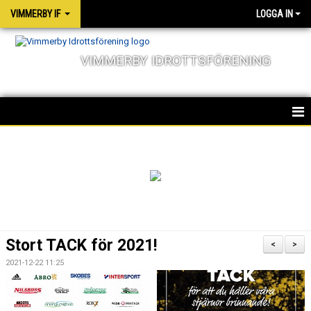
VIMMERBY IF
LOGGA IN
VIMMERBY IDROTTSFÖRENING
HEM
KALENDER
NYHETER
MATCHER
Stort TACK för 2021!
<
>
OM FÖRENINGEN
2021-12-22 11:25
SOCIALA ANSVAR