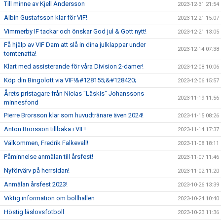
Till minne av Kjell Andersson
2023-12-31 21:54
Albin Gustafsson klar för VIF!
2023-12-21 15:07
Vimmerby IF tackar och önskar God jul & Gott nytt!
2023-12-21 13:05
Få hjälp av VIF Dam att slå in dina julklappar under
2023-12-14 07:38
tomtenatta!
Klart med assisterande för våra Division 2-damer!
2023-12-08 10:06
Köp din Bingolott via VIF!&#128155;&#128420;
2023-12-06 15:57
Årets pristagare från Niclas "Läskis" Johanssons
2023-11-19 11:56
minnesfond
Pierre Brorsson klar som huvudtränare även 2024!
2023-11-15 08:26
Anton Brorsson tillbaka i VIF!
2023-11-14 17:37
Välkommen, Fredrik Falkevall!
2023-11-08 18:11
Påminnelse anmälan till årsfest!
2023-11-07 11:46
Nyförvärv på herrsidan!
2023-11-02 11:20
Anmälan årsfest 2023!
2023-10-26 13:39
Viktig information om bollhallen
2023-10-24 10:40
Höstig läslovsfotboll
2023-10-23 11:36