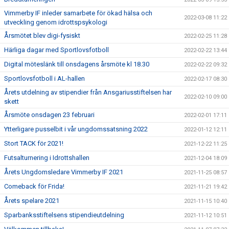
Vimmerby IF inleder samarbete för ökad hälsa och
2022-03-08 11:22
utveckling genom idrottspsykologi
Årsmötet blev digi-fysiskt
2022-02-25 11:28
Härliga dagar med Sportlovsfotboll
2022-02-22 13:44
Digital möteslänk till onsdagens årsmöte kl 18.30
2022-02-22 09:32
Sportlovsfotboll i AL-hallen
2022-02-17 08:30
Årets utdelning av stipendier från Ansgariusstiftelsen har
2022-02-10 09:00
skett
Årsmöte onsdagen 23 februari
2022-02-01 17:11
Ytterligare pusselbit i vår ungdomssatsning 2022
2022-01-12 12:11
Stort TACK för 2021!
2021-12-22 11:25
Futsalturnering i Idrottshallen
2021-12-04 18:09
Årets Ungdomsledare Vimmerby IF 2021
2021-11-25 08:57
Comeback för Frida!
2021-11-21 19:42
Årets spelare 2021
2021-11-15 10:40
Sparbanksstiftelsens stipendieutdelning
2021-11-12 10:51