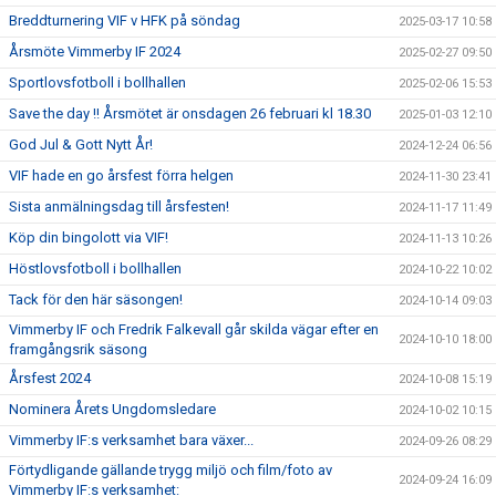
Breddturnering VIF v HFK på söndag
2025-03-17 10:58
Årsmöte Vimmerby IF 2024
2025-02-27 09:50
Sportlovsfotboll i bollhallen
2025-02-06 15:53
Save the day !! Årsmötet är onsdagen 26 februari kl 18.30
2025-01-03 12:10
God Jul & Gott Nytt År!
2024-12-24 06:56
VIF hade en go årsfest förra helgen
2024-11-30 23:41
Sista anmälningsdag till årsfesten!
2024-11-17 11:49
Köp din bingolott via VIF!
2024-11-13 10:26
Höstlovsfotboll i bollhallen
2024-10-22 10:02
Tack för den här säsongen!
2024-10-14 09:03
Vimmerby IF och Fredrik Falkevall går skilda vägar efter en
2024-10-10 18:00
framgångsrik säsong
Årsfest 2024
2024-10-08 15:19
Nominera Årets Ungdomsledare
2024-10-02 10:15
Vimmerby IF:s verksamhet bara växer...
2024-09-26 08:29
Förtydligande gällande trygg miljö och film/foto av
2024-09-24 16:09
Vimmerby IF:s verksamhet: