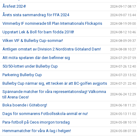
Årsfest 2024!
2024-09-17 08:17
Årets sista sammandrag för FFA 2024
2024-09-07 15:44
Vimmerby IF nominerade till Plan Internationals Flickapris
2024-08-19 09:00
Uppstart Lek & Boll för barn födda 2018!
2024-08-12 10:46
Vilken VIF & Bullerby Cup-sommar!
2024-08-09 09:37
Äntligen omstart av Division 2 Nordöstra Götaland Dam!
2024-08-08 10:27
Att möta spelaren där den befinner sig
2024-07-29 07:59
50/50-lotteri under Bullerby Cup
2024-07-26 12:40
Parkering Bullerby Cup
2024-07-23 13:52
Bullerby Cup närmar sig, ett tecken är att BC-golfen avgjorts
2024-07-21 22:40
Spännande matcher för våra representationslag! Välkomna
2024-06-24 12:29
till Arena Ceos!
Boka boende i Göteborg!
2024-06-18 11:21
Dags för sommarens Fotbollsskola-anmäl er nu!
2024-05-13 11:02
Para-fotboll på Ceos imorgon torsdag
2024-05-08 10:19
Hemmamatcher för våra A-lag i helgen!
2024-05-08 07:33