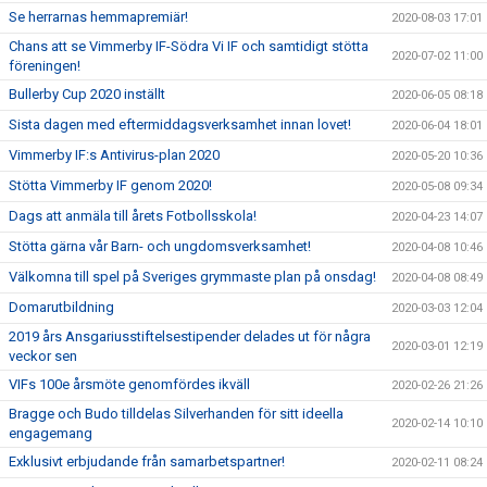
Se herrarnas hemmapremiär!
2020-08-03 17:01
Chans att se Vimmerby IF-Södra Vi IF och samtidigt stötta
2020-07-02 11:00
föreningen!
Bullerby Cup 2020 inställt
2020-06-05 08:18
Sista dagen med eftermiddagsverksamhet innan lovet!
2020-06-04 18:01
Vimmerby IF:s Antivirus-plan 2020
2020-05-20 10:36
Stötta Vimmerby IF genom 2020!
2020-05-08 09:34
Dags att anmäla till årets Fotbollsskola!
2020-04-23 14:07
Stötta gärna vår Barn- och ungdomsverksamhet!
2020-04-08 10:46
Välkomna till spel på Sveriges grymmaste plan på onsdag!
2020-04-08 08:49
Domarutbildning
2020-03-03 12:04
2019 års Ansgariusstiftelsestipender delades ut för några
2020-03-01 12:19
veckor sen
VIFs 100e årsmöte genomfördes ikväll
2020-02-26 21:26
Bragge och Budo tilldelas Silverhanden för sitt ideella
2020-02-14 10:10
engagemang
Exklusivt erbjudande från samarbetspartner!
2020-02-11 08:24