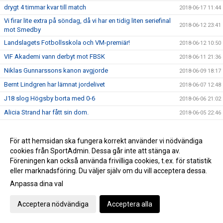
drygt 4 timmar kvar till match
2018-06-17 11:44
Vi firar lite extra på söndag, då vi har en tidig liten seriefinal
2018-06-12 23:41
mot Smedby
Landslagets Fotbollsskola och VM-premiär!
2018-06-12 10:50
VIF Akademi vann derbyt mot FBSK
2018-06-11 21:36
Niklas Gunnarssons kanon avgjorde
2018-06-09 18:17
Bernt Lindgren har lämnat jordelivet
2018-06-07 12:48
J18 slog Högsby borta med 0-6
2018-06-06 21:02
Alicia Strand har fått sin dom.
2018-06-05 22:46
Nässjö avgjorde i förlängningen
2018-05-30 22:13
Sista veckan med FotbollsAkademi
För att hemsidan ska fungera korrekt använder vi nödvändiga
2018-05-29 15:33
cookies från SportAdmin. Dessa går inte att stänga av.
Herr hade inga problem med Grebo
2018-05-26 16:37
Föreningen kan också använda frivilliga cookies, t.ex. för statistik
VIF Akademi vann enkelt
2018-05-23 22:47
eller marknadsföring. Du väljer själv om du vill acceptera dessa.
Invigning av Asllani Court
2018-05-21 08:34
Anpassa dina val
Niklas Gunnarssons tidiga mål räckte inte
2018-05-19 22:10
Acceptera nödvändiga
Acceptera alla
TjejTruppen laddade upp inför invigningen av Asllani Court
2018-05-13 19:04