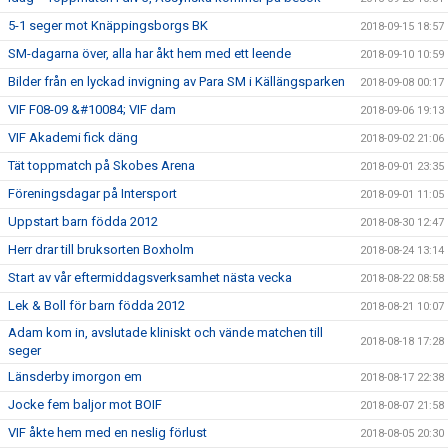
5-1 seger mot Knäppingsborgs BK
2018-09-15 18:57
SM-dagarna över, alla har åkt hem med ett leende
2018-09-10 10:59
Bilder från en lyckad invigning av Para SM i Källängsparken
2018-09-08 00:17
VIF F08-09 &#10084; VIF dam
2018-09-06 19:13
VIF Akademi fick däng
2018-09-02 21:06
Tät toppmatch på Skobes Arena
2018-09-01 23:35
Föreningsdagar på Intersport
2018-09-01 11:05
Uppstart barn födda 2012
2018-08-30 12:47
Herr drar till bruksorten Boxholm
2018-08-24 13:14
Start av vår eftermiddagsverksamhet nästa vecka
2018-08-22 08:58
Lek & Boll för barn födda 2012
2018-08-21 10:07
Adam kom in, avslutade kliniskt och vände matchen till
2018-08-18 17:28
seger
Länsderby imorgon em
2018-08-17 22:38
Jocke fem baljor mot BOIF
2018-08-07 21:58
VIF åkte hem med en neslig förlust
2018-08-05 20:30