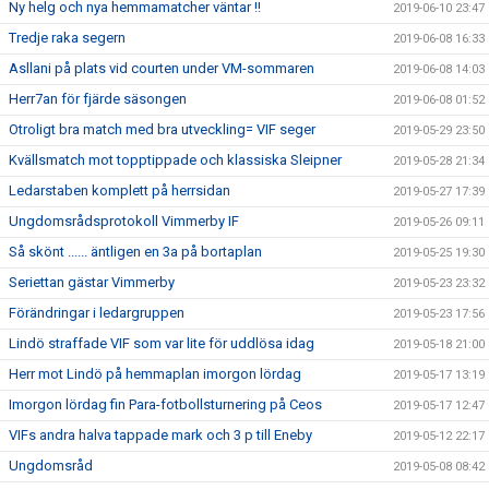
Ny helg och nya hemmamatcher väntar !!
2019-06-10 23:47
Tredje raka segern
2019-06-08 16:33
Asllani på plats vid courten under VM-sommaren
2019-06-08 14:03
Herr7an för fjärde säsongen
2019-06-08 01:52
Otroligt bra match med bra utveckling= VIF seger
2019-05-29 23:50
Kvällsmatch mot topptippade och klassiska Sleipner
2019-05-28 21:34
Ledarstaben komplett på herrsidan
2019-05-27 17:39
Ungdomsrådsprotokoll Vimmerby IF
2019-05-26 09:11
Så skönt ...... äntligen en 3a på bortaplan
2019-05-25 19:30
Seriettan gästar Vimmerby
2019-05-23 23:32
Förändringar i ledargruppen
2019-05-23 17:56
Lindö straffade VIF som var lite för uddlösa idag
2019-05-18 21:00
Herr mot Lindö på hemmaplan imorgon lördag
2019-05-17 13:19
Imorgon lördag fin Para-fotbollsturnering på Ceos
2019-05-17 12:47
VIFs andra halva tappade mark och 3 p till Eneby
2019-05-12 22:17
Ungdomsråd
2019-05-08 08:42