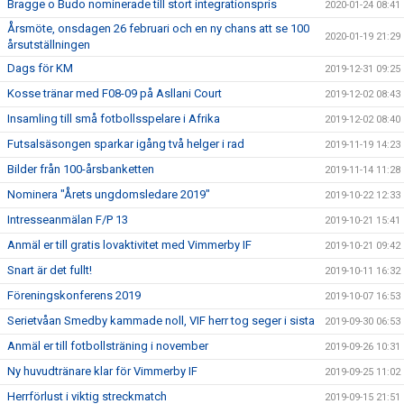
Bragge o Budo nominerade till stort integrationspris
2020-01-24 08:41
Årsmöte, onsdagen 26 februari och en ny chans att se 100
2020-01-19 21:29
årsutställningen
Dags för KM
2019-12-31 09:25
Kosse tränar med F08-09 på Asllani Court
2019-12-02 08:43
Insamling till små fotbollsspelare i Afrika
2019-12-02 08:40
Futsalsäsongen sparkar igång två helger i rad
2019-11-19 14:23
Bilder från 100-årsbanketten
2019-11-14 11:28
Nominera "Årets ungdomsledare 2019"
2019-10-22 12:33
Intresseanmälan F/P 13
2019-10-21 15:41
Anmäl er till gratis lovaktivitet med Vimmerby IF
2019-10-21 09:42
Snart är det fullt!
2019-10-11 16:32
Föreningskonferens 2019
2019-10-07 16:53
Serietvåan Smedby kammade noll, VIF herr tog seger i sista
2019-09-30 06:53
Anmäl er till fotbollsträning i november
2019-09-26 10:31
Ny huvudtränare klar för Vimmerby IF
2019-09-25 11:02
Herrförlust i viktig streckmatch
2019-09-15 21:51