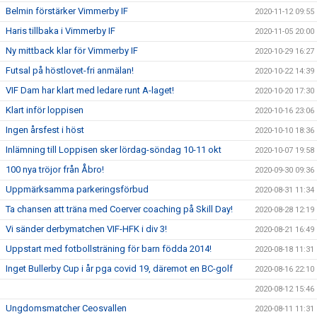
Belmin förstärker Vimmerby IF
2020-11-12 09:55
Haris tillbaka i Vimmerby IF
2020-11-05 20:00
Ny mittback klar för Vimmerby IF
2020-10-29 16:27
Futsal på höstlovet-fri anmälan!
2020-10-22 14:39
VIF Dam har klart med ledare runt A-laget!
2020-10-20 17:30
Klart inför loppisen
2020-10-16 23:06
Ingen årsfest i höst
2020-10-10 18:36
Inlämning till Loppisen sker lördag-söndag 10-11 okt
2020-10-07 19:58
100 nya tröjor från Åbro!
2020-09-30 09:36
Uppmärksamma parkeringsförbud
2020-08-31 11:34
Ta chansen att träna med Coerver coaching på Skill Day!
2020-08-28 12:19
Vi sänder derbymatchen VIF-HFK i div 3!
2020-08-21 16:49
Uppstart med fotbollsträning för barn födda 2014!
2020-08-18 11:31
Inget Bullerby Cup i år pga covid 19, däremot en BC-golf
2020-08-16 22:10
2020-08-12 15:46
Ungdomsmatcher Ceosvallen
2020-08-11 11:31