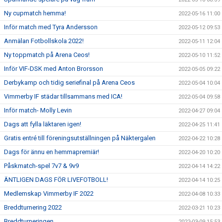
Ny cupmatch hemma!
2022-05-16 11:00
Inför match med Tyra Andersson
2022-05-12 09:53
Anmälan Fotbollskola 2022!
2022-05-11 12:04
Ny toppmatch på Arena Ceos!
2022-05-10 11:52
Inför VIF-DSK med Anton Brorsson
2022-05-05 09:22
Derbykamp och tidig seriefinal på Arena Ceos
2022-05-04 10:04
Vimmerby IF städar tillsammans med ICA!
2022-05-04 09:58
Inför match- Molly Levin
2022-04-27 09:04
Dags att fylla läktaren igen!
2022-04-25 11:41
Gratis entré till föreningsutställningen på Näktergalen
2022-04-22 10:28
Dags för ännu en hemmapremiär!
2022-04-20 10:20
Påskmatch-spel 7v7 & 9v9
2022-04-14 14:22
ÄNTLIGEN DAGS FÖR LIVEFOTBOLL!
2022-04-14 10:25
Medlemskap Vimmerby IF 2022
2022-04-08 10:33
Breddturnering 2022
2022-03-21 10:23
Breddturneringen
2022-03-09 15:53