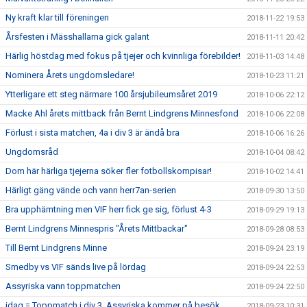
Ny kraft klar till föreningen
2018-11-22 19:53
Årsfesten i Mässhallarna gick galant
2018-11-11 20:42
Härlig höstdag med fokus på tjejer och kvinnliga förebilder!
2018-11-03 14:48
Nominera Årets ungdomsledare!
2018-10-23 11:21
Ytterligare ett steg närmare 100 årsjubileumsåret 2019
2018-10-06 22:12
Macke Ahl årets mittback från Bernt Lindgrens Minnesfond
2018-10-06 22:08
Förlust i sista matchen, 4a i div 3 är ändå bra
2018-10-06 16:26
Ungdomsråd
2018-10-04 08:42
Dom här härliga tjejerna söker fler fotbollskompisar!
2018-10-02 14:41
Härligt gäng vände och vann herr7an-serien
2018-09-30 13:50
Bra upphämtning men VIF herr fick ge sig, förlust 4-3
2018-09-29 19:13
Bernt Lindgrens Minnespris "Årets Mittbackar"
2018-09-28 08:53
Till Bernt Lindgrens Minne
2018-09-24 23:19
Smedby vs VIF sänds live på lördag
2018-09-24 22:53
Assyriska vann toppmatchen
2018-09-24 22:50
idag = Toppmatch i div 3, Assyriska kommer på besök
2018-09-23 10:31