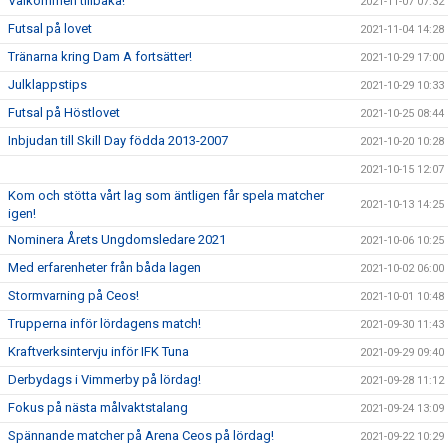
Välkommen tillbaka!
2021-11-07 07:32
Futsal på lovet
2021-11-04 14:28
Tränarna kring Dam A fortsätter!
2021-10-29 17:00
Julklappstips
2021-10-29 10:33
Futsal på Höstlovet
2021-10-25 08:44
Inbjudan till Skill Day födda 2013-2007
2021-10-20 10:28
2021-10-15 12:07
Kom och stötta vårt lag som äntligen får spela matcher
2021-10-13 14:25
igen!
Nominera Årets Ungdomsledare 2021
2021-10-06 10:25
Med erfarenheter från båda lagen
2021-10-02 06:00
Stormvarning på Ceos!
2021-10-01 10:48
Trupperna inför lördagens match!
2021-09-30 11:43
Kraftverksintervju inför IFK Tuna
2021-09-29 09:40
Derbydags i Vimmerby på lördag!
2021-09-28 11:12
Fokus på nästa målvaktstalang
2021-09-24 13:09
Spännande matcher på Arena Ceos på lördag!
2021-09-22 10:29