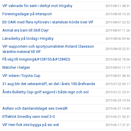
VIF vaknade för sent i derbyt mot Högsby
2019-08-11 08:31
Föreningsdagar på Intersport
2019-08-09 10:25
Ett OAIK med flera nyförvärv i startelvan körde över VIF
2019-08-07 22:52
Anmäl era barn till Skill Day!
2019-08-07 11:26
Länsderby på lördag i Högsby
2019-08-06 09:46
VIF-supportern och sportjournalisten Roland Claesson
2019-08-03 22:51
skänkte material till VIF
På väg till invigning&#128155;&#128420;
2019-08-02 18:56
Matcher i helgen
2019-08-01 11:19
VIF vidare i Toyota Cup
2019-08-01 08:35
31 aug blir det veteranträff, en del i årets 100-årsfirande
2019-07-22 00:17
Årets Bullerby Cup-golf avgjord i både regn och sol
2019-07-21 23:51
2019-06-24 10:54
Asllani och damlandslaget ses överallt
2019-06-21 15:40
Effektivt Smedby vann med 3-0
2019-06-21 00:31
VIF Herr fick inte bygga på sin svit
2019-06-17 21:51