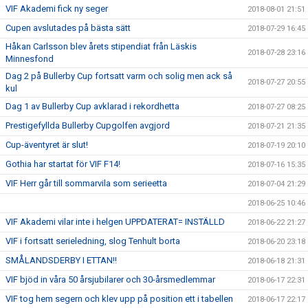
VIF Akademi fick ny seger
2018-08-01 21:51
Cupen avslutades på bästa sätt
2018-07-29 16:45
Håkan Carlsson blev årets stipendiat från Läskis
2018-07-28 23:16
Minnesfond
Dag 2 på Bullerby Cup fortsatt varm och solig men ack så
2018-07-27 20:55
kul
Dag 1 av Bullerby Cup avklarad i rekordhetta
2018-07-27 08:25
Prestigefyllda Bullerby Cupgolfen avgjord
2018-07-21 21:35
Cup-äventyret är slut!
2018-07-19 20:10
Gothia har startat för VIF F14!
2018-07-16 15:35
VIF Herr går till sommarvila som serieetta
2018-07-04 21:29
2018-06-25 10:46
VIF Akademi vilar inte i helgen UPPDATERAT= INSTÄLLD
2018-06-22 21:27
VIF i fortsatt serieledning, slog Tenhult borta
2018-06-20 23:18
SMÅLANDSDERBY I ETTAN!!
2018-06-18 21:31
VIF bjöd in våra 50 årsjubilarer och 30-årsmedlemmar
2018-06-17 22:31
VIF tog hem segern och klev upp på position ett i tabellen
2018-06-17 22:17