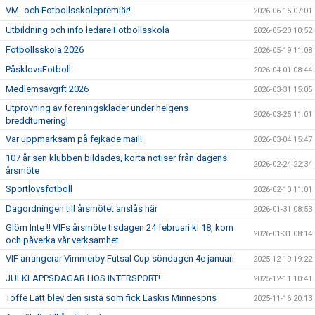
VM- och Fotbollsskolepremiär!
2026-06-15 07:01
Utbildning och info ledare Fotbollsskola
2026-05-20 10:52
Fotbollsskola 2026
2026-05-19 11:08
PåsklovsFotboll
2026-04-01 08:44
Medlemsavgift 2026
2026-03-31 15:05
Utprovning av föreningskläder under helgens
2026-03-25 11:01
breddturnering!
Var uppmärksam på fejkade mail!
2026-03-04 15:47
107 år sen klubben bildades, korta notiser från dagens
2026-02-24 22:34
årsmöte
Sportlovsfotboll
2026-02-10 11:01
Dagordningen till årsmötet anslås här
2026-01-31 08:53
Glöm Inte !! VIFs årsmöte tisdagen 24 februari kl 18, kom
2026-01-31 08:14
och påverka vår verksamhet
VIF arrangerar Vimmerby Futsal Cup söndagen 4e januari
2025-12-19 19:22
JULKLAPPSDAGAR HOS INTERSPORT!
2025-12-11 10:41
Toffe Lätt blev den sista som fick Läskis Minnespris
2025-11-16 20:13