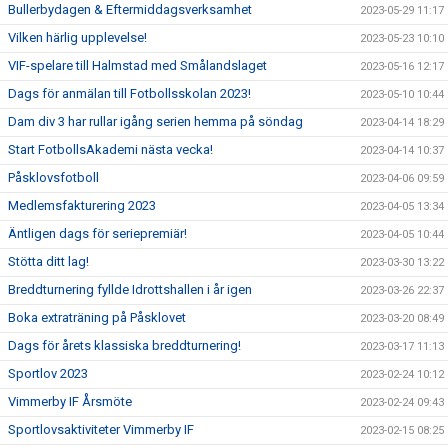
Bullerbydagen & Eftermiddagsverksamhet
2023-05-29 11:17
Vilken härlig upplevelse!
2023-05-23 10:10
VIF-spelare till Halmstad med Smålandslaget
2023-05-16 12:17
Dags för anmälan till Fotbollsskolan 2023!
2023-05-10 10:44
Dam div 3 har rullar igång serien hemma på söndag
2023-04-14 18:29
Start FotbollsAkademi nästa vecka!
2023-04-14 10:37
Påsklovsfotboll
2023-04-06 09:59
Medlemsfakturering 2023
2023-04-05 13:34
Äntligen dags för seriepremiär!
2023-04-05 10:44
Stötta ditt lag!
2023-03-30 13:22
Breddturnering fyllde Idrottshallen i år igen
2023-03-26 22:37
Boka extraträning på Påsklovet
2023-03-20 08:49
Dags för årets klassiska breddturnering!
2023-03-17 11:13
Sportlov 2023
2023-02-24 10:12
Vimmerby IF Årsmöte
2023-02-24 09:43
Sportlovsaktiviteter Vimmerby IF
2023-02-15 08:25