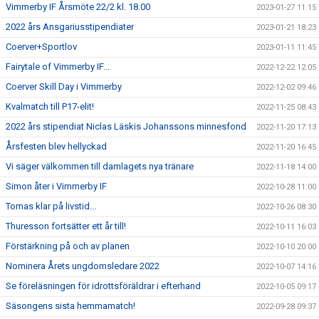
Vimmerby IF Årsmöte 22/2 kl. 18.00
2023-01-27 11:15
2022 års Ansgariusstipendiater
2023-01-21 18:23
Coerver+Sportlov
2023-01-11 11:45
Fairytale of Vimmerby IF...
2022-12-22 12:05
Coerver Skill Day i Vimmerby
2022-12-02 09:46
Kvalmatch till P17-elit!
2022-11-25 08:43
2022 års stipendiat Niclas Läskis Johanssons minnesfond
2022-11-20 17:13
Årsfesten blev hellyckad
2022-11-20 16:45
Vi säger välkommen till damlagets nya tränare
2022-11-18 14:00
Simon åter i Vimmerby IF
2022-10-28 11:00
Tomas klar på livstid...
2022-10-26 08:30
Thuresson fortsätter ett år till!
2022-10-11 16:03
Förstärkning på och av planen
2022-10-10 20:00
Nominera Årets ungdomsledare 2022
2022-10-07 14:16
Se föreläsningen för idrottsföräldrar i efterhand
2022-10-05 09:17
Säsongens sista hemmamatch!
2022-09-28 09:37