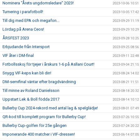
Nominera "Årets ungdomsledare" 2023!
2023-10-06 10:51
Turnering i parafotboll!
2023-10-05 17:42
Till dig med EPA och megafon...
2023-09-29 11:19
Lördag på Arena Ceos!
2023-09-29 10:29
ÅRSFEST 2023
2023-09-28 10:25
Erbjudande från Intersport
2023-09-25 08:56
VIF åter i DM-final
2023-09-11 22:48
Fotbollsskoj för tjejer i årskurs 1-6 på Asllani Court!
2023-09-04 21:15
Snygg VIF-keps kan bli din!
2023-08-24 14:02
DM-semifinal väntar efter bragdvändning
2023-08-21 11:51
Till minne av Roland Danielsson
2023-08-18 20:32
Uppstart Lek & Boll födda 2017
2023-08-14 10:12
Bullerby Cup 2024-rekord med antal lag & spelglädje!
2023-08-01 07:49
QR-kod till komplett program för Bullerby Cup!
2023-07-26 10:55
Bullerby Cup-golfen för 25e gången
2023-07-24 20:22
Imponerande 400 matcher i VIF-dressen!
2023-06-14 07:05