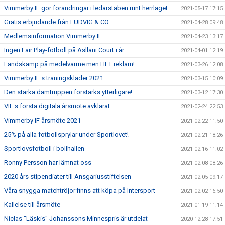
Vimmerby IF gör förändringar i ledarstaben runt herrlaget
2021-05-17 17:15
Gratis erbjudande från LUDVIG & CO
2021-04-28 09:48
Medlemsinformation Vimmerby IF
2021-04-23 13:17
Ingen Fair Play-fotboll på Asllani Court i år
2021-04-01 12:19
Landskamp på medelvärme men HET reklam!
2021-03-26 12:08
Vimmerby IF:s träningskläder 2021
2021-03-15 10:09
Den starka damtruppen förstärks ytterligare!
2021-03-12 17:30
VIF:s första digitala årsmöte avklarat
2021-02-24 22:53
Vimmerby IF årsmöte 2021
2021-02-22 11:50
25% på alla fotbollsprylar under Sportlovet!
2021-02-21 18:26
Sportlovsfotboll i bollhallen
2021-02-16 11:02
Ronny Persson har lämnat oss
2021-02-08 08:26
2020 års stipendiater till Ansgariusstiftelsen
2021-02-05 09:17
Våra snygga matchtröjor finns att köpa på Intersport
2021-02-02 16:50
Kallelse till årsmöte
2021-01-19 11:14
Niclas "Läskis" Johanssons Minnespris är utdelat
2020-12-28 17:51