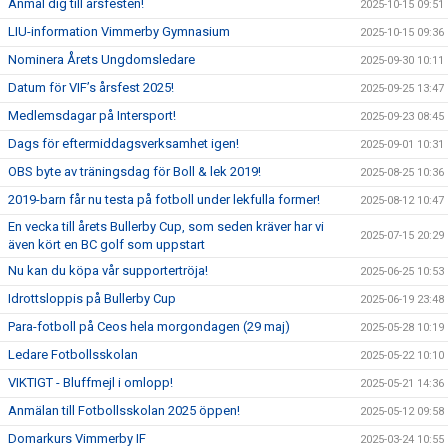
Anmäl dig till årsfesten!
2025-10-15 09:51
LIU-information Vimmerby Gymnasium
2025-10-15 09:36
Nominera Årets Ungdomsledare
2025-09-30 10:11
Datum för VIF’s årsfest 2025!
2025-09-25 13:47
Medlemsdagar på Intersport!
2025-09-23 08:45
Dags för eftermiddagsverksamhet igen!
2025-09-01 10:31
OBS byte av träningsdag för Boll & lek 2019!
2025-08-25 10:36
2019-barn får nu testa på fotboll under lekfulla former!
2025-08-12 10:47
En vecka till årets Bullerby Cup, som seden kräver har vi
2025-07-15 20:29
även kört en BC golf som uppstart
Nu kan du köpa vår supportertröja!
2025-06-25 10:53
Idrottsloppis på Bullerby Cup
2025-06-19 23:48
Para-fotboll på Ceos hela morgondagen (29 maj)
2025-05-28 10:19
Ledare Fotbollsskolan
2025-05-22 10:10
VIKTIGT - Bluffmejl i omlopp!
2025-05-21 14:36
Anmälan till Fotbollsskolan 2025 öppen!
2025-05-12 09:58
Domarkurs Vimmerby IF
2025-03-24 10:55