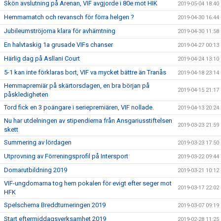
Skön avslutning på Arenan, VIF avgjorde i 80e mot HIK
2019-05-04 18:40
Hemmamatch och revansch för förra helgen ?
2019-04-30 16:44
Jubileumströjorna klara för avhämtning
2019-04-30 11:58
En halvtaskig 1a grusade VIFs chanser
2019-04-27 00:13
Härlig dag på Asllani Court
2019-04-24 13:10
5-1 kan inte förklaras bort, VIF va mycket bättre än Tranås
2019-04-18 23:14
Hemmapremiär på skärtorsdagen, en bra början på
2019-04-15 21:17
påskledigheten
Tord fick en 3 poängare i seriepremiären, VIF nollade.
2019-04-13 20:24
Nu har utdelningen av stipendierna från Ansgariusstiftelsen
2019-03-23 21:59
skett
Summering av lördagen
2019-03-23 17:50
Utprovning av Förreningsprofil på Intersport
2019-03-22 09:44
Domarutbildning 2019
2019-03-21 10:12
VIF-ungdomarna tog hem pokalen för evigt efter seger mot
2019-03-17 22:02
HFK
Spelschema Breddturneringen 2019
2019-03-07 09:19
Start eftermiddagsverksamhet 2019
2019-02-28 11:25