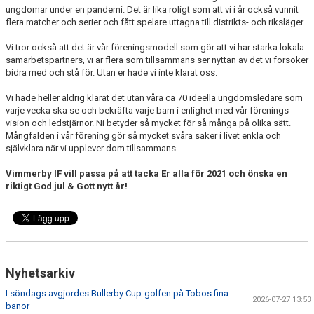
ungdomar under en pandemi. Det är lika roligt som att vi i år också vunnit
flera matcher och serier och fått spelare uttagna till distrikts- och riksläger.
Vi tror också att det är vår föreningsmodell som gör att vi har starka lokala
samarbetspartners, vi är flera som tillsammans ser nyttan av det vi försöker
bidra med och stå för. Utan er hade vi inte klarat oss.
Vi hade heller aldrig klarat det utan våra ca 70 ideella ungdomsledare som
varje vecka ska se och bekräfta varje barn i enlighet med vår förenings
vision och ledstjärnor. Ni betyder så mycket för så många på olika sätt.
Mångfalden i vår förening gör så mycket svåra saker i livet enkla och
självklara när vi upplever dom tillsammans.
Vimmerby IF vill passa på att tacka Er alla för 2021 och önska en
riktigt God jul & Gott nytt år!
Nyhetsarkiv
I söndags avgjordes Bullerby Cup-golfen på Tobos fina
2026-07-27 13:53
banor