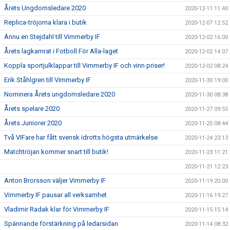
Årets Ungdomsledare 2020
2020-12-11 11:40
Replica-tröjorna klara i butik
2020-12-07 12:52
Ännu en Stejdahl till Vimmerby IF
2020-12-02 16:00
Årets lagkamrat i Fotboll För Alla-laget
2020-12-02 14:07
Koppla sportjulklappar till Vimmerby IF och vinn priser!
2020-12-02 08:24
Erik Ståhlgren till Vimmerby IF
2020-11-30 19:00
Nominera Årets ungdomsledare 2020
2020-11-30 08:38
Årets spelare 2020
2020-11-27 09:55
Årets Juniorer 2020
2020-11-25 08:44
Två VIFare har fått svensk idrotts högsta utmärkelse
2020-11-24 23:13
Matchtröjan kommer snart till butik!
2020-11-23 11:21
2020-11-21 12:23
Anton Brorsson väljer Vimmerby IF
2020-11-19 20:00
Vimmerby IF pausar all verksamhet
2020-11-16 19:27
Vladimir Radak klar för Vimmerby IF
2020-11-15 15:14
Spännande förstärkning på ledarsidan
2020-11-14 08:32