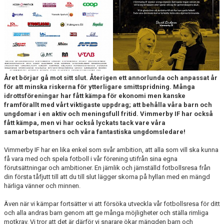
BARN & UNGDOMSVERKSAMHET
STÖTTA VIF
KONTAKT / BOKNING
Året börjar gå mot sitt slut. Återigen ett annorlunda och anpassat år
för att minska riskerna för ytterligare smittspridning. Många
idrottsföreningar har fått kämpa för ekonomi men kanske
framförallt med vårt viktigaste uppdrag; att behålla våra barn och
ungdomar i en aktiv och meningsfull fritid. Vimmerby IF har också
fått kämpa, men vi har också lyckats tack vare våra
samarbetspartners och våra fantastiska ungdomsledare!
Vimmerby IF har en lika enkel som svår ambition, att alla som vill ska kunna
få vara med och spela fotboll i vår förening utifrån sina egna
förutsättningar och ambitioner. En jämlik och jämställd fotbollsresa från
din första tåfjutt till att du till slut lägger skorna på hyllan med en mängd
härliga vänner och minnen.
Även när vi kämpar fortsätter vi att försöka utveckla vår fotbollsresa för ditt
och alla andras barn genom att ge många möjligheter och ställa rimliga
motkrav. Vi tror att det är därför vi snarare ökar mängden barn och