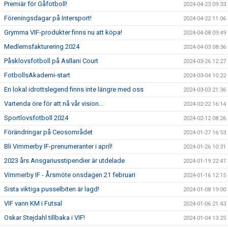
Premiär för Gåfotboll!
2024-04-23 09:33
Föreningsdagar på Intersport!
2024-04-22 11:06
Grymma VIF-produkter finns nu att köpa!
2024-04-08 09:49
Medlemsfakturering 2024
2024-04-03 08:36
Påsklovsfotboll på Asllani Court
2024-03-26 12:27
FotbollsAkademi-start
2024-03-04 10:22
En lokal idrottslegend finns inte längre med oss
2024-03-03 21:36
Vartenda öre för att nå vår vision...
2024-02-22 16:14
Sportlovsfotboll 2024
2024-02-12 08:26
Förändringar på Ceosområdet
2024-01-27 16:53
Bli Vimmerby IF-prenumeranter i april!
2024-01-26 10:31
2023 års Ansgariusstipendier är utdelade
2024-01-19 22:47
Vimmerby IF - Årsmöte onsdagen 21 februari
2024-01-16 12:15
Sista viktiga pusselbiten är lagd!
2024-01-08 19:00
VIF vann KM i Futsal
2024-01-06 21:43
Oskar Stejdahl tillbaka i VIF!
2024-01-04 13:25