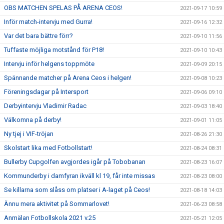
OBS MATCHEN SPELAS PÅ ARENA CEOS!
2021-09-17 10:59
Inför match-intervju med Gurra!
2021-09-16 12:32
Var det bara bättre förr?
2021-09-10 11:56
Tuffaste möjliga motstånd för P18!
2021-09-10 10:43
Intervju inför helgens toppmöte
2021-09-09 20:15
Spännande matcher på Arena Ceos i helgen!
2021-09-08 10:23
Föreningsdagar på Intersport
2021-09-06 09:10
Derbyintervju Vladimir Radac
2021-09-03 18:40
Välkomna på derby!
2021-09-01 11:05
Ny tjej i VIF-tröjan
2021-08-26 21:30
Skolstart lika med Fotbollstart!
2021-08-24 08:31
Bullerby Cupgolfen avgjordes igår på Tobobanan
2021-08-23 16:07
Kommunderby i damfyran ikväll kl 19, får inte missas
2021-08-23 08:00
Se killarna som slåss om platser i A-laget på Ceos!
2021-08-18 14:03
Ännu mera aktivitet på Sommarlovet!
2021-06-23 08:58
Anmälan Fotbollskola 2021 v.25
2021-05-21 12:05