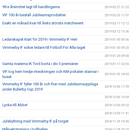
99:e årsmötet lagt till handlingarna
2019-02-27 21:22
VIF 100 år-beställ Jubileumsprodukter
2019-02-25 11:07
Exakt en månad kvar till årets största matchevent
2019-02-17 12:12
2019-02-12 10:36
Ledarskapet klart för 2019 i Vimmerby IF Herr
2019-01-30 09:36
Vimmerby IF söker ledare till Fotboll För Alla-laget
2019-01-30 09:25
2019-01-29 09:00
Gamla rivalerna IK Tord borta i div 3 premiären
2019-01-17 22:55
VIF tog hem tredje inteckningen och KM-pokalen stannar i
2019-01-05 18:02
huset
Vimmerby IF fyller 100 år och firar med Jubileumsupplaga
2018-12-06 17:39
under Bullerby Cup 2019
2018-12-06 14:04
Lycka till Abbe!
2018-12-05 09:22
2018-12-03 11:41
Julskyltning med Vimmerby IF på torget
2018-11-29 10:45
Målvaktsträning i bollhallen
2018-11-28 20:22