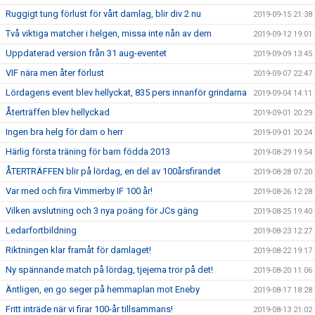
Ruggigt tung förlust för vårt damlag, blir div 2 nu
2019-09-15 21:38
Två viktiga matcher i helgen, missa inte nån av dem
2019-09-12 19:01
Uppdaterad version från 31 aug-eventet
2019-09-09 13:45
VIF nära men åter förlust
2019-09-07 22:47
Lördagens event blev hellyckat, 835 pers innanför grindarna
2019-09-04 14:11
Återträffen blev hellyckad
2019-09-01 20:29
Ingen bra helg för dam o herr
2019-09-01 20:24
Härlig första träning för barn födda 2013
2019-08-29 19:54
ÅTERTRÄFFEN blir på lördag, en del av 100årsfirandet
2019-08-28 07:20
Var med och fira Vimmerby IF 100 år!
2019-08-26 12:28
Vilken avslutning och 3 nya poäng för JCs gäng
2019-08-25 19:40
Ledarfortbildning
2019-08-23 12:27
Riktningen klar framåt för damlaget!
2019-08-22 19:17
Ny spännande match på lördag, tjejerna tror på det!
2019-08-20 11:06
Äntligen, en go seger på hemmaplan mot Eneby
2019-08-17 18:28
Fritt inträde när vi firar 100-år tillsammans!
2019-08-13 21:02