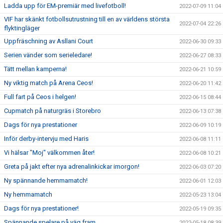
Ladda upp för EM-premiär med livefotboll!
2022-07-09 11:04
VIF har skänkt fotbollsutrustning till en av världens största
2022-07-04 22:26
flyktingläger
Uppfräschning av Asllani Court
2022-06-30 09:33
Serien vänder som serieledare!
2022-06-27 08:33
Tätt mellan kamperna!
2022-06-21 10:59
Ny viktig match på Arena Ceos!
2022-06-20 11:42
Full fart på Ceos i helgen!
2022-06-15 08:44
Cupmatch på naturgräs i Storebro
2022-06-13 07:38
Dags för nya prestationer
2022-06-09 10:19
Inför derby-intervju med Haris
2022-06-08 11:11
Vi hälsar "Moj" välkommen åter!
2022-06-08 10:21
Greta på jakt efter nya adrenalinkickar imorgon!
2022-06-03 07:20
Ny spännande hemmamatch!
2022-06-01 12:03
Ny hemmamatch
2022-05-23 13:04
Dags för nya prestationer!
2022-05-19 09:35
Spännande spelare på väg fram
2022-05-18 08:39