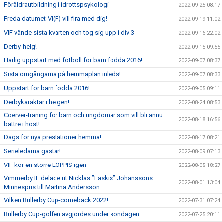
Föräldrautbildning i idrottspsykologi
2022-09-25 08:17
Freda datumet-VI(F) vill fira med dig!
2022-09-19 11:02
VIF vände sista kvarten och tog sig upp i div 3
2022-09-16 22:02
Derby-helg!
2022-09-15 09:55
Härlig uppstart med fotboll för barn födda 2016!
2022-09-07 08:37
Sista omgångarna på hemmaplan inleds!
2022-09-07 08:33
Uppstart för barn födda 2016!
2022-09-05 09:11
Derbykaraktär i helgen!
2022-08-24 08:53
Coerver-träning för barn och ungdomar som vill bli ännu
2022-08-18 16:56
bättre i höst!
Dags för nya prestationer hemma!
2022-08-17 08:21
Serieledarna gästar!
2022-08-09 07:13
VIF kör en större LOPPIS igen
2022-08-05 18:27
Vimmerby IF delade ut Nicklas ”Läskis” Johanssons
2022-08-01 13:04
Minnespris till Martina Andersson
Vilken Bullerby Cup-comeback 2022!
2022-07-31 07:24
Bullerby Cup-golfen avgjordes under söndagen
2022-07-25 20:11