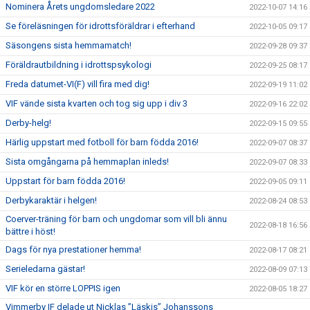
Nominera Årets ungdomsledare 2022
2022-10-07 14:16
Se föreläsningen för idrottsföräldrar i efterhand
2022-10-05 09:17
Säsongens sista hemmamatch!
2022-09-28 09:37
Föräldrautbildning i idrottspsykologi
2022-09-25 08:17
Freda datumet-VI(F) vill fira med dig!
2022-09-19 11:02
VIF vände sista kvarten och tog sig upp i div 3
2022-09-16 22:02
Derby-helg!
2022-09-15 09:55
Härlig uppstart med fotboll för barn födda 2016!
2022-09-07 08:37
Sista omgångarna på hemmaplan inleds!
2022-09-07 08:33
Uppstart för barn födda 2016!
2022-09-05 09:11
Derbykaraktär i helgen!
2022-08-24 08:53
Coerver-träning för barn och ungdomar som vill bli ännu
2022-08-18 16:56
bättre i höst!
Dags för nya prestationer hemma!
2022-08-17 08:21
Serieledarna gästar!
2022-08-09 07:13
VIF kör en större LOPPIS igen
2022-08-05 18:27
Vimmerby IF delade ut Nicklas ”Läskis” Johanssons