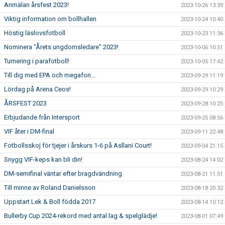
Anmälan årsfest 2023!
2023-10-26 13:39
Viktig information om bollhallen
2023-10-24 10:40
Höstig läslovsfotboll
2023-10-23 11:36
Nominera "Årets ungdomsledare" 2023!
2023-10-06 10:51
Turnering i parafotboll!
2023-10-05 17:42
Till dig med EPA och megafon...
2023-09-29 11:19
Lördag på Arena Ceos!
2023-09-29 10:29
ÅRSFEST 2023
2023-09-28 10:25
Erbjudande från Intersport
2023-09-25 08:56
VIF åter i DM-final
2023-09-11 22:48
Fotbollsskoj för tjejer i årskurs 1-6 på Asllani Court!
2023-09-04 21:15
Snygg VIF-keps kan bli din!
2023-08-24 14:02
DM-semifinal väntar efter bragdvändning
2023-08-21 11:51
Till minne av Roland Danielsson
2023-08-18 20:32
Uppstart Lek & Boll födda 2017
2023-08-14 10:12
Bullerby Cup 2024-rekord med antal lag & spelglädje!
2023-08-01 07:49