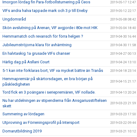
Imorgon lördag fin Para-fotbollsturnering på Ceos
2019-05-17 12:47
VIFs andra halva tappade mark och 3 p till Eneby
2019-05-12 22:17
Ungdomsråd
2019-05-08 08:42
Skön avslutning på Arenan, VIF avgjorde i 80e mot HIK
2019-05-04 18:40
Hemmamatch och revansch för förra helgen ?
2019-04-30 16:44
Jubileumströjorna klara för avhämtning
2019-04-30 11:58
En halvtaskig 1a grusade VIFs chanser
2019-04-27 00:13
Härlig dag på Asllani Court
2019-04-24 13:10
5-1 kan inte förklaras bort, VIF va mycket bättre än Tranås
2019-04-18 23:14
Hemmapremiär på skärtorsdagen, en bra början på
2019-04-15 21:17
påskledigheten
Tord fick en 3 poängare i seriepremiären, VIF nollade.
2019-04-13 20:24
Nu har utdelningen av stipendierna från Ansgariusstiftelsen
2019-03-23 21:59
skett
Summering av lördagen
2019-03-23 17:50
Utprovning av Förreningsprofil på Intersport
2019-03-22 09:44
Domarutbildning 2019
2019-03-21 10:12