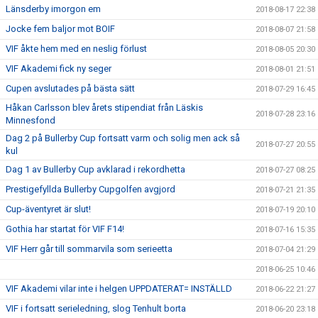
Länsderby imorgon em
2018-08-17 22:38
Jocke fem baljor mot BOIF
2018-08-07 21:58
VIF åkte hem med en neslig förlust
2018-08-05 20:30
VIF Akademi fick ny seger
2018-08-01 21:51
Cupen avslutades på bästa sätt
2018-07-29 16:45
Håkan Carlsson blev årets stipendiat från Läskis
2018-07-28 23:16
Minnesfond
Dag 2 på Bullerby Cup fortsatt varm och solig men ack så
2018-07-27 20:55
kul
Dag 1 av Bullerby Cup avklarad i rekordhetta
2018-07-27 08:25
Prestigefyllda Bullerby Cupgolfen avgjord
2018-07-21 21:35
Cup-äventyret är slut!
2018-07-19 20:10
Gothia har startat för VIF F14!
2018-07-16 15:35
VIF Herr går till sommarvila som serieetta
2018-07-04 21:29
2018-06-25 10:46
VIF Akademi vilar inte i helgen UPPDATERAT= INSTÄLLD
2018-06-22 21:27
VIF i fortsatt serieledning, slog Tenhult borta
2018-06-20 23:18