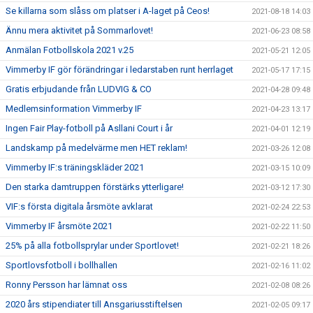
Se killarna som slåss om platser i A-laget på Ceos!
2021-08-18 14:03
Ännu mera aktivitet på Sommarlovet!
2021-06-23 08:58
Anmälan Fotbollskola 2021 v.25
2021-05-21 12:05
Vimmerby IF gör förändringar i ledarstaben runt herrlaget
2021-05-17 17:15
Gratis erbjudande från LUDVIG & CO
2021-04-28 09:48
Medlemsinformation Vimmerby IF
2021-04-23 13:17
Ingen Fair Play-fotboll på Asllani Court i år
2021-04-01 12:19
Landskamp på medelvärme men HET reklam!
2021-03-26 12:08
Vimmerby IF:s träningskläder 2021
2021-03-15 10:09
Den starka damtruppen förstärks ytterligare!
2021-03-12 17:30
VIF:s första digitala årsmöte avklarat
2021-02-24 22:53
Vimmerby IF årsmöte 2021
2021-02-22 11:50
25% på alla fotbollsprylar under Sportlovet!
2021-02-21 18:26
Sportlovsfotboll i bollhallen
2021-02-16 11:02
Ronny Persson har lämnat oss
2021-02-08 08:26
2020 års stipendiater till Ansgariusstiftelsen
2021-02-05 09:17