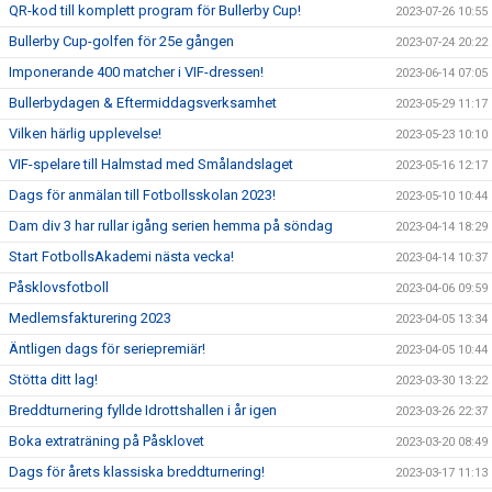
QR-kod till komplett program för Bullerby Cup!
2023-07-26 10:55
Bullerby Cup-golfen för 25e gången
2023-07-24 20:22
Imponerande 400 matcher i VIF-dressen!
2023-06-14 07:05
Bullerbydagen & Eftermiddagsverksamhet
2023-05-29 11:17
Vilken härlig upplevelse!
2023-05-23 10:10
VIF-spelare till Halmstad med Smålandslaget
2023-05-16 12:17
Dags för anmälan till Fotbollsskolan 2023!
2023-05-10 10:44
Dam div 3 har rullar igång serien hemma på söndag
2023-04-14 18:29
Start FotbollsAkademi nästa vecka!
2023-04-14 10:37
Påsklovsfotboll
2023-04-06 09:59
Medlemsfakturering 2023
2023-04-05 13:34
Äntligen dags för seriepremiär!
2023-04-05 10:44
Stötta ditt lag!
2023-03-30 13:22
Breddturnering fyllde Idrottshallen i år igen
2023-03-26 22:37
Boka extraträning på Påsklovet
2023-03-20 08:49
Dags för årets klassiska breddturnering!
2023-03-17 11:13