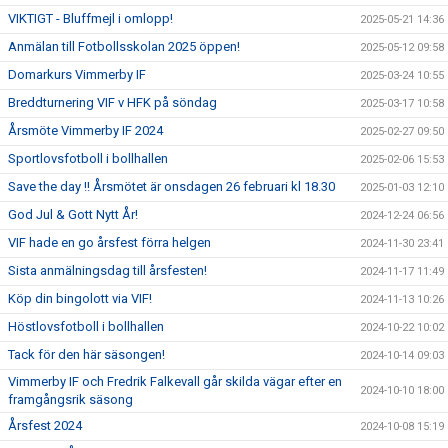
VIKTIGT - Bluffmejl i omlopp!
2025-05-21 14:36
Anmälan till Fotbollsskolan 2025 öppen!
2025-05-12 09:58
Domarkurs Vimmerby IF
2025-03-24 10:55
Breddturnering VIF v HFK på söndag
2025-03-17 10:58
Årsmöte Vimmerby IF 2024
2025-02-27 09:50
Sportlovsfotboll i bollhallen
2025-02-06 15:53
Save the day !! Årsmötet är onsdagen 26 februari kl 18.30
2025-01-03 12:10
God Jul & Gott Nytt År!
2024-12-24 06:56
VIF hade en go årsfest förra helgen
2024-11-30 23:41
Sista anmälningsdag till årsfesten!
2024-11-17 11:49
Köp din bingolott via VIF!
2024-11-13 10:26
Höstlovsfotboll i bollhallen
2024-10-22 10:02
Tack för den här säsongen!
2024-10-14 09:03
Vimmerby IF och Fredrik Falkevall går skilda vägar efter en
2024-10-10 18:00
framgångsrik säsong
Årsfest 2024
2024-10-08 15:19