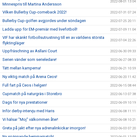
2022-08-01 13:04
Minnespris till Martina Andersson
Vilken Bullerby Cup-comeback 2022!
2022-07-31 07:24
Bullerby Cup-golfen avgjordes under söndagen
2022-07-25 20:11
Ladda upp för EM-premiär med livefotboll!
2022-07-09 11:04
VIF har skänkt fotbollsutrustning till en av världens största
2022-07-04 22:26
flyktingläger
Uppfräschning av Asllani Court
2022-06-30 09:33
Serien vänder som serieledare!
2022-06-27 08:33
Tätt mellan kamperna!
2022-06-21 10:59
Ny viktig match på Arena Ceos!
2022-06-20 11:42
Full fart på Ceos i helgen!
2022-06-15 08:44
Cupmatch på naturgräs i Storebro
2022-06-13 07:38
Dags för nya prestationer
2022-06-09 10:19
Inför derby-intervju med Haris
2022-06-08 11:11
Vi hälsar "Moj" välkommen åter!
2022-06-08 10:21
Greta på jakt efter nya adrenalinkickar imorgon!
2022-06-03 07:20
Ny spännande hemmamatch!
2022-06-01 12:03