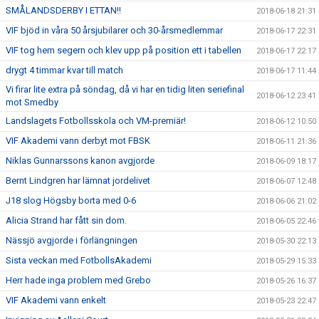
SMÅLANDSDERBY I ETTAN!!
2018-06-18 21:31
VIF bjöd in våra 50 årsjubilarer och 30-årsmedlemmar
2018-06-17 22:31
VIF tog hem segern och klev upp på position ett i tabellen
2018-06-17 22:17
drygt 4 timmar kvar till match
2018-06-17 11:44
Vi firar lite extra på söndag, då vi har en tidig liten seriefinal
2018-06-12 23:41
mot Smedby
Landslagets Fotbollsskola och VM-premiär!
2018-06-12 10:50
VIF Akademi vann derbyt mot FBSK
2018-06-11 21:36
Niklas Gunnarssons kanon avgjorde
2018-06-09 18:17
Bernt Lindgren har lämnat jordelivet
2018-06-07 12:48
J18 slog Högsby borta med 0-6
2018-06-06 21:02
Alicia Strand har fått sin dom.
2018-06-05 22:46
Nässjö avgjorde i förlängningen
2018-05-30 22:13
Sista veckan med FotbollsAkademi
2018-05-29 15:33
Herr hade inga problem med Grebo
2018-05-26 16:37
VIF Akademi vann enkelt
2018-05-23 22:47