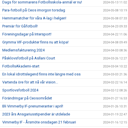
Dags för sommarens Fotbollsskola-anmäl er nu!
2024-05-13 11:02
Para-fotboll på Ceos imorgon torsdag
2024-05-08 10:19
Hemmamatcher för våra A-lag i helgen!
2024-05-08 07:33
Premiär för Gåfotboll!
2024-04-23 09:33
Föreningsdagar på Intersport!
2024-04-22 11:06
Grymma VIF-produkter finns nu att köpa!
2024-04-08 09:49
Medlemsfakturering 2024
2024-04-03 08:36
Påsklovsfotboll på Asllani Court
2024-03-26 12:27
FotbollsAkademi-start
2024-03-04 10:22
En lokal idrottslegend finns inte längre med oss
2024-03-03 21:36
Vartenda öre för att nå vår vision...
2024-02-22 16:14
Sportlovsfotboll 2024
2024-02-12 08:26
Förändringar på Ceosområdet
2024-01-27 16:53
Bli Vimmerby IF-prenumeranter i april!
2024-01-26 10:31
2023 års Ansgariusstipendier är utdelade
2024-01-19 22:47
Vimmerby IF - Årsmöte onsdagen 21 februari
2024-01-16 12:15