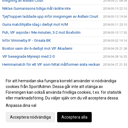
Invigning av Asllani Court
2018-05-21 08:34
Niklas Gunnarssons tidiga mål räckte inte
2018-05-19 22:10
TjejTruppen laddade upp inför invigningen av Asllani Court
2018-05-13 19:04
Gurra matchhjälte idag i derbyt mot H/M
2018-05-11 23:10
Puh, VIF avjorde i 94e minuten, 3-2 mot Boxholm
2018-05-10 17:35
Inför Vimmerby IF - Onsala BK
2018-05-02 19:14
Boston vann div 6-derbyt mot VIF Akademi
2018-04-29 21:28
VIF besegrade Myresjö med 2-0
2018-04-28 16:25
Hemmamatch för ett VIF som hittat målformen sista veckan
2018-04-27 21:33
Bergdalens IK på lördag!
2018-04-27 20:57
Öppettider på kansliet Valborg och 1:a maj
För att hemsidan ska fungera korrekt använder vi nödvändiga
2018-04-26 14:47
cookies från SportAdmin. Dessa går inte att stänga av.
Historisk seger för Akademilaget
2018-04-22 22:23
Föreningen kan också använda frivilliga cookies, t.ex. för statistik
Herr vände ett 1-0 underläge till storseger 1-6
2018-04-21 19:53
eller marknadsföring. Du väljer själv om du vill acceptera dessa.
Dam tappade greppet i 2a och fick en försmädlig
Anpassa dina val
2018-04-21 19:50
uddamålförlust
Landslagets Fotbollsskola 2018
Acceptera nödvändiga
Acceptera alla
2018-04-19 15:35
Dam C gjorde ett rappt intryck ikväll
2018-04-18 23:26