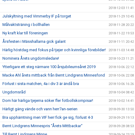
2018-12-03 11:41
Julskyltning med Vimmerby IF på torget
2018-11-29 10:45
Målvaktsträning i bollhallen
2018-11-28 20:22
Ny kraft klar till föreningen
2018-11-22 19:53
Årsfesten i Mässhallarna gick galant
2018-11-11 20:42
Härlig höstdag med fokus på tjejer och kvinnliga förebilder!
2018-11-03 14:48
Nominera Årets ungdomsledare!
2018-10-23 11:21
Ytterligare ett steg närmare 100 årsjubileumsåret 2019
2018-10-06 22:12
Macke Ahl årets mittback från Bernt Lindgrens Minnesfond
2018-10-06 22:08
Förlust i sista matchen, 4a i div 3 är ändå bra
2018-10-06 16:26
Ungdomsråd
2018-10-04 08:42
Dom här härliga tjejerna söker fler fotbollskompisar!
2018-10-02 14:41
Härligt gäng vände och vann herr7an-serien
2018-09-30 13:50
Bra upphämtning men VIF herr fick ge sig, förlust 4-3
2018-09-29 19:13
Bernt Lindgrens Minnespris "Årets Mittbackar"
2018-09-28 08:53
Till Bernt Lindgrens Minne
2018-09-24 23:19