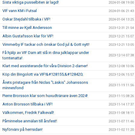
Sista viktiga pusselbiten är lagd!
2024-01-08 19:00
VIF vann KM i Futsal
2024-01-06 21:43
Oskar Stejdahl tillbaka i VIF!
2024-01-04 13:25
Till minne av Kjell Andersson
2023-12-31 21:54
Albin Gustafsson klar för VIF!
2023-12-21 15:07
Vimmerby IF tackar och önskar God jul & Gott nytt!
2023-12-21 13:05
Få hjälp av VIF Dam att slå in dina julklappar under
2023-12-14 07:38
tomtenatta!
Klart med assisterande för våra Division 2-damer!
2023-12-08 10:06
Köp din Bingolott via VIF!&#128155;&#128420;
2023-12-06 15:57
Årets pristagare från Niclas "Läskis" Johanssons
2023-11-19 11:56
minnesfond
Pierre Brorsson klar som huvudtränare även 2024!
2023-11-15 08:26
Anton Brorsson tillbaka i VIF!
2023-11-14 17:37
Välkommen, Fredrik Falkevall!
2023-11-08 18:11
Påminnelse anmälan till årsfest!
2023-11-07 11:46
Nyförvärv på herrsidan!
2023-11-02 11:20