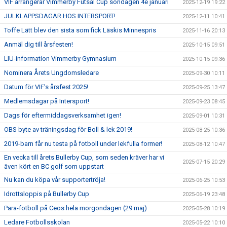
VIF arrangerar Vimmerby Futsal Cup söndagen 4e januari
2025-12-19 19:22
JULKLAPPSDAGAR HOS INTERSPORT!
2025-12-11 10:41
Toffe Lätt blev den sista som fick Läskis Minnespris
2025-11-16 20:13
Anmäl dig till årsfesten!
2025-10-15 09:51
LIU-information Vimmerby Gymnasium
2025-10-15 09:36
Nominera Årets Ungdomsledare
2025-09-30 10:11
Datum för VIF’s årsfest 2025!
2025-09-25 13:47
Medlemsdagar på Intersport!
2025-09-23 08:45
Dags för eftermiddagsverksamhet igen!
2025-09-01 10:31
OBS byte av träningsdag för Boll & lek 2019!
2025-08-25 10:36
2019-barn får nu testa på fotboll under lekfulla former!
2025-08-12 10:47
En vecka till årets Bullerby Cup, som seden kräver har vi
2025-07-15 20:29
även kört en BC golf som uppstart
Nu kan du köpa vår supportertröja!
2025-06-25 10:53
Idrottsloppis på Bullerby Cup
2025-06-19 23:48
Para-fotboll på Ceos hela morgondagen (29 maj)
2025-05-28 10:19
Ledare Fotbollsskolan
2025-05-22 10:10