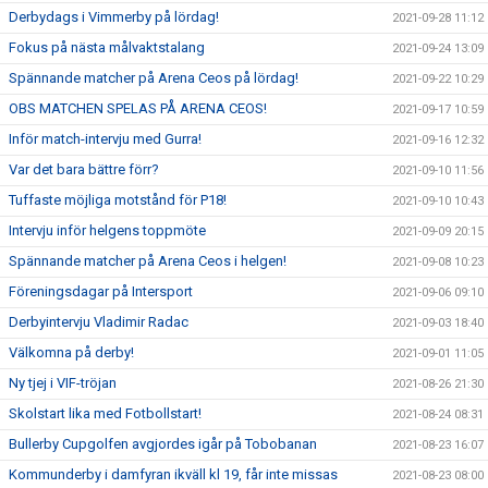
Derbydags i Vimmerby på lördag!
2021-09-28 11:12
Fokus på nästa målvaktstalang
2021-09-24 13:09
Spännande matcher på Arena Ceos på lördag!
2021-09-22 10:29
OBS MATCHEN SPELAS PÅ ARENA CEOS!
2021-09-17 10:59
Inför match-intervju med Gurra!
2021-09-16 12:32
Var det bara bättre förr?
2021-09-10 11:56
Tuffaste möjliga motstånd för P18!
2021-09-10 10:43
Intervju inför helgens toppmöte
2021-09-09 20:15
Spännande matcher på Arena Ceos i helgen!
2021-09-08 10:23
Föreningsdagar på Intersport
2021-09-06 09:10
Derbyintervju Vladimir Radac
2021-09-03 18:40
Välkomna på derby!
2021-09-01 11:05
Ny tjej i VIF-tröjan
2021-08-26 21:30
Skolstart lika med Fotbollstart!
2021-08-24 08:31
Bullerby Cupgolfen avgjordes igår på Tobobanan
2021-08-23 16:07
Kommunderby i damfyran ikväll kl 19, får inte missas
2021-08-23 08:00