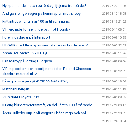
Ny spännande match på lördag, tjejerna tror på det!
2019-08-20 11:06
Äntligen, en go seger på hemmaplan mot Eneby
2019-08-17 18:28
Fritt inträde när vi firar 100-år tillsammans!
2019-08-13 21:02
VIF vaknade för sent i derbyt mot Högsby
2019-08-11 08:31
Föreningsdagar på Intersport
2019-08-09 10:25
Ett OAIK med flera nyförvärv i startelvan körde över VIF
2019-08-07 22:52
Anmäl era barn till Skill Day!
2019-08-07 11:26
Länsderby på lördag i Högsby
2019-08-06 09:46
VIF-supportern och sportjournalisten Roland Claesson
2019-08-03 22:51
skänkte material till VIF
På väg till invigning&#128155;&#128420;
2019-08-02 18:56
Matcher i helgen
2019-08-01 11:19
VIF vidare i Toyota Cup
2019-08-01 08:35
31 aug blir det veteranträff, en del i årets 100-årsfirande
2019-07-22 00:17
Årets Bullerby Cup-golf avgjord i både regn och sol
2019-07-21 23:51
2019-06-24 10:54