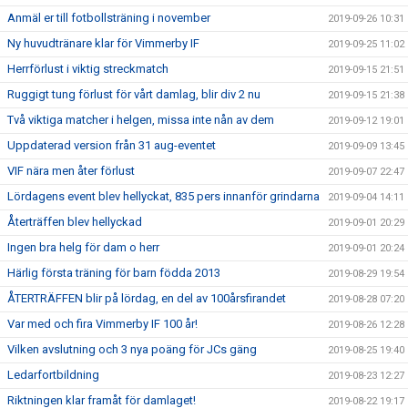
Anmäl er till fotbollsträning i november
2019-09-26 10:31
Ny huvudtränare klar för Vimmerby IF
2019-09-25 11:02
Herrförlust i viktig streckmatch
2019-09-15 21:51
Ruggigt tung förlust för vårt damlag, blir div 2 nu
2019-09-15 21:38
Två viktiga matcher i helgen, missa inte nån av dem
2019-09-12 19:01
Uppdaterad version från 31 aug-eventet
2019-09-09 13:45
VIF nära men åter förlust
2019-09-07 22:47
Lördagens event blev hellyckat, 835 pers innanför grindarna
2019-09-04 14:11
Återträffen blev hellyckad
2019-09-01 20:29
Ingen bra helg för dam o herr
2019-09-01 20:24
Härlig första träning för barn födda 2013
2019-08-29 19:54
ÅTERTRÄFFEN blir på lördag, en del av 100årsfirandet
2019-08-28 07:20
Var med och fira Vimmerby IF 100 år!
2019-08-26 12:28
Vilken avslutning och 3 nya poäng för JCs gäng
2019-08-25 19:40
Ledarfortbildning
2019-08-23 12:27
Riktningen klar framåt för damlaget!
2019-08-22 19:17