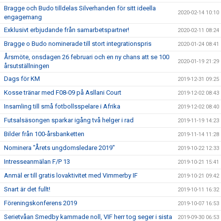
Bragge och Budo tilldelas Silverhanden för sitt ideella
2020-02-14 10:10
engagemang
Exklusivt erbjudande från samarbetspartner!
2020-02-11 08:24
Bragge o Budo nominerade till stort integrationspris
2020-01-24 08:41
Årsmöte, onsdagen 26 februari och en ny chans att se 100
2020-01-19 21:29
årsutställningen
Dags för KM
2019-12-31 09:25
Kosse tränar med F08-09 på Asllani Court
2019-12-02 08:43
Insamling till små fotbollsspelare i Afrika
2019-12-02 08:40
Futsalsäsongen sparkar igång två helger i rad
2019-11-19 14:23
Bilder från 100-årsbanketten
2019-11-14 11:28
Nominera "Årets ungdomsledare 2019"
2019-10-22 12:33
Intresseanmälan F/P 13
2019-10-21 15:41
Anmäl er till gratis lovaktivitet med Vimmerby IF
2019-10-21 09:42
Snart är det fullt!
2019-10-11 16:32
Föreningskonferens 2019
2019-10-07 16:53
Serietvåan Smedby kammade noll, VIF herr tog seger i sista
2019-09-30 06:53