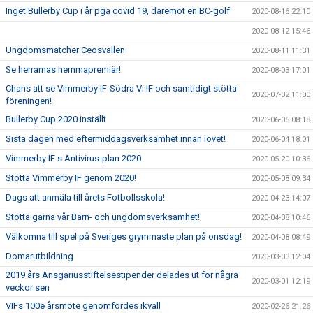
Inget Bullerby Cup i år pga covid 19, däremot en BC-golf
2020-08-16 22:10
2020-08-12 15:46
Ungdomsmatcher Ceosvallen
2020-08-11 11:31
Se herrarnas hemmapremiär!
2020-08-03 17:01
Chans att se Vimmerby IF-Södra Vi IF och samtidigt stötta
2020-07-02 11:00
föreningen!
Bullerby Cup 2020 inställt
2020-06-05 08:18
Sista dagen med eftermiddagsverksamhet innan lovet!
2020-06-04 18:01
Vimmerby IF:s Antivirus-plan 2020
2020-05-20 10:36
Stötta Vimmerby IF genom 2020!
2020-05-08 09:34
Dags att anmäla till årets Fotbollsskola!
2020-04-23 14:07
Stötta gärna vår Barn- och ungdomsverksamhet!
2020-04-08 10:46
Välkomna till spel på Sveriges grymmaste plan på onsdag!
2020-04-08 08:49
Domarutbildning
2020-03-03 12:04
2019 års Ansgariusstiftelsestipender delades ut för några
2020-03-01 12:19
veckor sen
VIFs 100e årsmöte genomfördes ikväll
2020-02-26 21:26