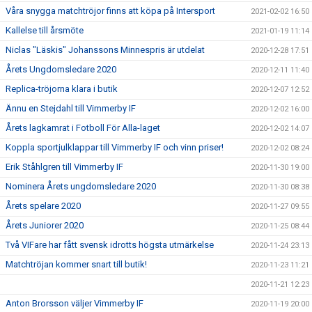
Våra snygga matchtröjor finns att köpa på Intersport
2021-02-02 16:50
Kallelse till årsmöte
2021-01-19 11:14
Niclas "Läskis" Johanssons Minnespris är utdelat
2020-12-28 17:51
Årets Ungdomsledare 2020
2020-12-11 11:40
Replica-tröjorna klara i butik
2020-12-07 12:52
Ännu en Stejdahl till Vimmerby IF
2020-12-02 16:00
Årets lagkamrat i Fotboll För Alla-laget
2020-12-02 14:07
Koppla sportjulklappar till Vimmerby IF och vinn priser!
2020-12-02 08:24
Erik Ståhlgren till Vimmerby IF
2020-11-30 19:00
Nominera Årets ungdomsledare 2020
2020-11-30 08:38
Årets spelare 2020
2020-11-27 09:55
Årets Juniorer 2020
2020-11-25 08:44
Två VIFare har fått svensk idrotts högsta utmärkelse
2020-11-24 23:13
Matchtröjan kommer snart till butik!
2020-11-23 11:21
2020-11-21 12:23
Anton Brorsson väljer Vimmerby IF
2020-11-19 20:00