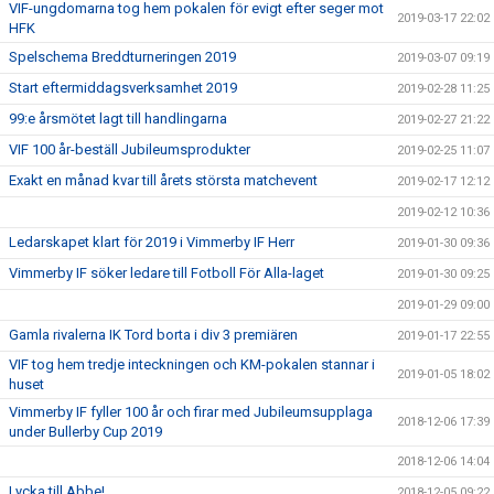
VIF-ungdomarna tog hem pokalen för evigt efter seger mot
2019-03-17 22:02
HFK
Spelschema Breddturneringen 2019
2019-03-07 09:19
Start eftermiddagsverksamhet 2019
2019-02-28 11:25
99:e årsmötet lagt till handlingarna
2019-02-27 21:22
VIF 100 år-beställ Jubileumsprodukter
2019-02-25 11:07
Exakt en månad kvar till årets största matchevent
2019-02-17 12:12
2019-02-12 10:36
Ledarskapet klart för 2019 i Vimmerby IF Herr
2019-01-30 09:36
Vimmerby IF söker ledare till Fotboll För Alla-laget
2019-01-30 09:25
2019-01-29 09:00
Gamla rivalerna IK Tord borta i div 3 premiären
2019-01-17 22:55
VIF tog hem tredje inteckningen och KM-pokalen stannar i
2019-01-05 18:02
huset
Vimmerby IF fyller 100 år och firar med Jubileumsupplaga
2018-12-06 17:39
under Bullerby Cup 2019
2018-12-06 14:04
Lycka till Abbe!
2018-12-05 09:22