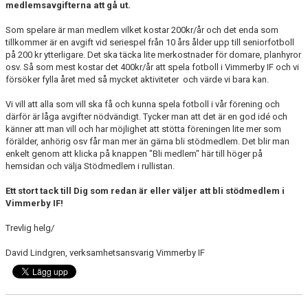
medlemsavgifterna att gå ut.
BARN & UNGDOMSVERKSAMHET
Som spelare är man medlem vilket kostar 200kr/år och det enda som
STÖTTA VIF
tillkommer är en avgift vid seriespel från 10 års ålder upp till seniorfotboll
på 200 kr ytterligare. Det ska täcka lite merkostnader för domare, planhyror
osv. Så som mest kostar det 400kr/år att spela fotboll i Vimmerby IF och vi
KONTAKT / BOKNING
försöker fylla året med så mycket aktiviteter och värde vi bara kan.
Vi vill att alla som vill ska få och kunna spela fotboll i vår förening och
därför är låga avgifter nödvändigt. Tycker man att det är en god idé och
känner att man vill och har möjlighet att stötta föreningen lite mer som
förälder, anhörig osv får man mer än gärna bli stödmedlem. Det blir man
enkelt genom att klicka på knappen "Bli medlem" här till höger på
hemsidan och välja Stödmedlem i rullistan.
Ett stort tack till Dig som redan är eller väljer att bli stödmedlem i
Vimmerby IF!
Trevlig helg/
David Lindgren, verksamhetsansvarig Vimmerby IF