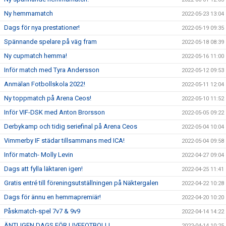
Ny hemmamatch
2022-05-23 13:04
Dags för nya prestationer!
2022-05-19 09:35
Spännande spelare på väg fram
2022-05-18 08:39
Ny cupmatch hemma!
2022-05-16 11:00
Inför match med Tyra Andersson
2022-05-12 09:53
Anmälan Fotbollskola 2022!
2022-05-11 12:04
Ny toppmatch på Arena Ceos!
2022-05-10 11:52
Inför VIF-DSK med Anton Brorsson
2022-05-05 09:22
Derbykamp och tidig seriefinal på Arena Ceos
2022-05-04 10:04
Vimmerby IF städar tillsammans med ICA!
2022-05-04 09:58
Inför match- Molly Levin
2022-04-27 09:04
Dags att fylla läktaren igen!
2022-04-25 11:41
Gratis entré till föreningsutställningen på Näktergalen
2022-04-22 10:28
Dags för ännu en hemmapremiär!
2022-04-20 10:20
Påskmatch-spel 7v7 & 9v9
2022-04-14 14:22
ÄNTLIGEN DAGS FÖR LIVEFOTBOLL!
2022-04-14 10:25