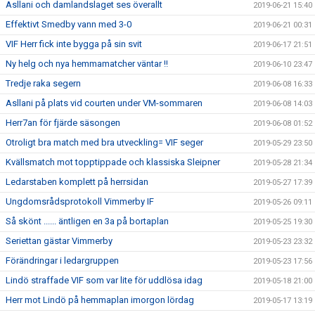
Asllani och damlandslaget ses överallt
2019-06-21 15:40
Effektivt Smedby vann med 3-0
2019-06-21 00:31
VIF Herr fick inte bygga på sin svit
2019-06-17 21:51
Ny helg och nya hemmamatcher väntar !!
2019-06-10 23:47
Tredje raka segern
2019-06-08 16:33
Asllani på plats vid courten under VM-sommaren
2019-06-08 14:03
Herr7an för fjärde säsongen
2019-06-08 01:52
Otroligt bra match med bra utveckling= VIF seger
2019-05-29 23:50
Kvällsmatch mot topptippade och klassiska Sleipner
2019-05-28 21:34
Ledarstaben komplett på herrsidan
2019-05-27 17:39
Ungdomsrådsprotokoll Vimmerby IF
2019-05-26 09:11
Så skönt ...... äntligen en 3a på bortaplan
2019-05-25 19:30
Seriettan gästar Vimmerby
2019-05-23 23:32
Förändringar i ledargruppen
2019-05-23 17:56
Lindö straffade VIF som var lite för uddlösa idag
2019-05-18 21:00
Herr mot Lindö på hemmaplan imorgon lördag
2019-05-17 13:19