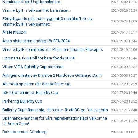
Nominera Årets Ungdomsledare
2024-10-02 10:15
Vimmerby IF:s verksamhet bara växer...
2024-09-26 08:29
Förtydligande gällande trygg miljö och film/foto av
2024-09-24 16:09
Vimmerby IF:s verksamhet:
Årsfest 2024!
2024-09-17 08:17
Årets sista sammandrag för FFA 2024
2024-09-07 15:44
Vimmerby IF nominerade till Plan Internationals Flickapris
2024-08-19 09:00
Uppstart Lek & Boll för barn födda 2018!
2024-08-12 10:46
Vilken VIF & Bullerby Cup-sommar!
2024-08-09 09:37
Äntligen omstart av Division 2 Nordöstra Götaland Dam!
2024-08-08 10:27
Att möta spelaren där den befinner sig
2024-07-29 07:59
50/50-lotteri under Bullerby Cup
2024-07-26 12:40
Parkering Bullerby Cup
2024-07-23 13:52
Bullerby Cup närmar sig, ett tecken är att BC-golfen avgjorts
2024-07-21 22:40
Spännande matcher för våra representationslag! Välkomna
2024-06-24 12:29
till Arena Ceos!
Boka boende i Göteborg!
2024-06-18 11:21