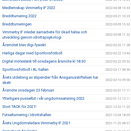
Medlemskap Vimmerby IF 2022
2022-04-08 10:33
Breddturnering 2022
2022-03-21 10:23
Breddturneringen
2022-03-09 15:53
Vimmerby IF inleder samarbete för ökad hälsa och
2022-03-08 11:22
utveckling genom idrottspsykologi
Årsmötet blev digi-fysiskt
2022-02-25 11:28
Härliga dagar med Sportlovsfotboll
2022-02-22 13:44
Digital möteslänk till onsdagens årsmöte kl 18.30
2022-02-22 09:32
Sportlovsfotboll i AL-hallen
2022-02-17 08:30
Årets utdelning av stipendier från Ansgariusstiftelsen har
2022-02-10 09:00
skett
Årsmöte onsdagen 23 februari
2022-02-01 17:11
Ytterligare pusselbit i vår ungdomssatsning 2022
2022-01-12 12:11
Stort TACK för 2021!
2021-12-22 11:25
Futsalturnering i Idrottshallen
2021-12-04 18:09
Årets Ungdomsledare Vimmerby IF 2021
2021-11-25 08:57