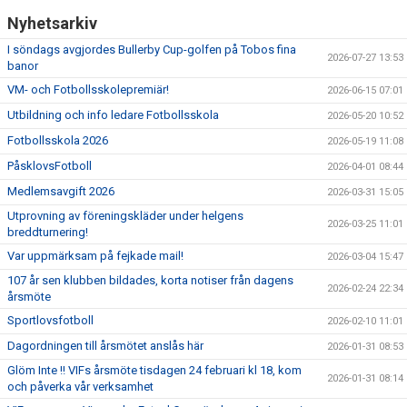
Nyhetsarkiv
I söndags avgjordes Bullerby Cup-golfen på Tobos fina
2026-07-27 13:53
banor
VM- och Fotbollsskolepremiär!
2026-06-15 07:01
Utbildning och info ledare Fotbollsskola
2026-05-20 10:52
Fotbollsskola 2026
2026-05-19 11:08
PåsklovsFotboll
2026-04-01 08:44
Medlemsavgift 2026
2026-03-31 15:05
Utprovning av föreningskläder under helgens
2026-03-25 11:01
breddturnering!
Var uppmärksam på fejkade mail!
2026-03-04 15:47
107 år sen klubben bildades, korta notiser från dagens
2026-02-24 22:34
årsmöte
Sportlovsfotboll
2026-02-10 11:01
Dagordningen till årsmötet anslås här
2026-01-31 08:53
Glöm Inte !! VIFs årsmöte tisdagen 24 februari kl 18, kom
2026-01-31 08:14
och påverka vår verksamhet