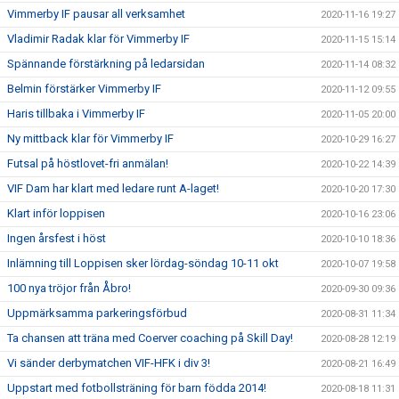
Vimmerby IF pausar all verksamhet
2020-11-16 19:27
Vladimir Radak klar för Vimmerby IF
2020-11-15 15:14
Spännande förstärkning på ledarsidan
2020-11-14 08:32
Belmin förstärker Vimmerby IF
2020-11-12 09:55
Haris tillbaka i Vimmerby IF
2020-11-05 20:00
Ny mittback klar för Vimmerby IF
2020-10-29 16:27
Futsal på höstlovet-fri anmälan!
2020-10-22 14:39
VIF Dam har klart med ledare runt A-laget!
2020-10-20 17:30
Klart inför loppisen
2020-10-16 23:06
Ingen årsfest i höst
2020-10-10 18:36
Inlämning till Loppisen sker lördag-söndag 10-11 okt
2020-10-07 19:58
100 nya tröjor från Åbro!
2020-09-30 09:36
Uppmärksamma parkeringsförbud
2020-08-31 11:34
Ta chansen att träna med Coerver coaching på Skill Day!
2020-08-28 12:19
Vi sänder derbymatchen VIF-HFK i div 3!
2020-08-21 16:49
Uppstart med fotbollsträning för barn födda 2014!
2020-08-18 11:31