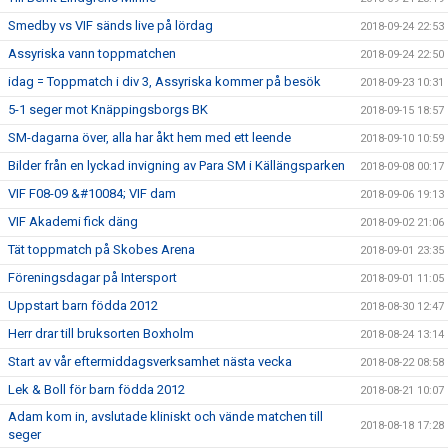
Smedby vs VIF sänds live på lördag
2018-09-24 22:53
Assyriska vann toppmatchen
2018-09-24 22:50
idag = Toppmatch i div 3, Assyriska kommer på besök
2018-09-23 10:31
5-1 seger mot Knäppingsborgs BK
2018-09-15 18:57
SM-dagarna över, alla har åkt hem med ett leende
2018-09-10 10:59
Bilder från en lyckad invigning av Para SM i Källängsparken
2018-09-08 00:17
VIF F08-09 &#10084; VIF dam
2018-09-06 19:13
VIF Akademi fick däng
2018-09-02 21:06
Tät toppmatch på Skobes Arena
2018-09-01 23:35
Föreningsdagar på Intersport
2018-09-01 11:05
Uppstart barn födda 2012
2018-08-30 12:47
Herr drar till bruksorten Boxholm
2018-08-24 13:14
Start av vår eftermiddagsverksamhet nästa vecka
2018-08-22 08:58
Lek & Boll för barn födda 2012
2018-08-21 10:07
Adam kom in, avslutade kliniskt och vände matchen till
2018-08-18 17:28
seger