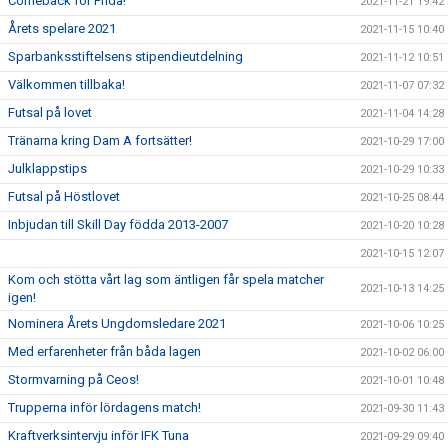
Comeback för Frida!
2021-11-21 19:42
Årets spelare 2021
2021-11-15 10:40
Sparbanksstiftelsens stipendieutdelning
2021-11-12 10:51
Välkommen tillbaka!
2021-11-07 07:32
Futsal på lovet
2021-11-04 14:28
Tränarna kring Dam A fortsätter!
2021-10-29 17:00
Julklappstips
2021-10-29 10:33
Futsal på Höstlovet
2021-10-25 08:44
Inbjudan till Skill Day födda 2013-2007
2021-10-20 10:28
2021-10-15 12:07
Kom och stötta vårt lag som äntligen får spela matcher
2021-10-13 14:25
igen!
Nominera Årets Ungdomsledare 2021
2021-10-06 10:25
Med erfarenheter från båda lagen
2021-10-02 06:00
Stormvarning på Ceos!
2021-10-01 10:48
Trupperna inför lördagens match!
2021-09-30 11:43
Kraftverksintervju inför IFK Tuna
2021-09-29 09:40