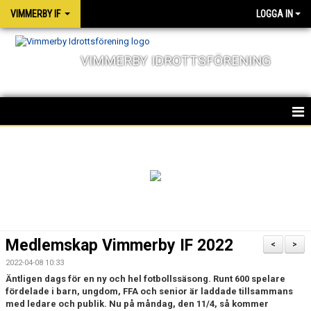
VIMMERBY IF
LOGGA IN
VIMMERBY IDROTTSFÖRENING
HEM
KALENDER
NYHETER
MATCHER
Medlemskap Vimmerby IF 2022
<
>
OM FÖRENINGEN
2022-04-08 10:33
Äntligen dags för en ny och hel fotbollssäsong. Runt 600 spelare
SOCIALA ANSVAR
fördelade i barn, ungdom, FFA och senior är laddade tillsammans
med ledare och publik. Nu på måndag, den 11/4, så kommer