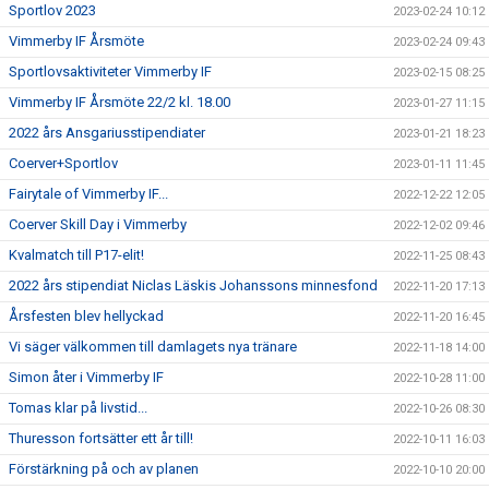
Sportlov 2023
2023-02-24 10:12
Vimmerby IF Årsmöte
2023-02-24 09:43
Sportlovsaktiviteter Vimmerby IF
2023-02-15 08:25
Vimmerby IF Årsmöte 22/2 kl. 18.00
2023-01-27 11:15
2022 års Ansgariusstipendiater
2023-01-21 18:23
Coerver+Sportlov
2023-01-11 11:45
Fairytale of Vimmerby IF...
2022-12-22 12:05
Coerver Skill Day i Vimmerby
2022-12-02 09:46
Kvalmatch till P17-elit!
2022-11-25 08:43
2022 års stipendiat Niclas Läskis Johanssons minnesfond
2022-11-20 17:13
Årsfesten blev hellyckad
2022-11-20 16:45
Vi säger välkommen till damlagets nya tränare
2022-11-18 14:00
Simon åter i Vimmerby IF
2022-10-28 11:00
Tomas klar på livstid...
2022-10-26 08:30
Thuresson fortsätter ett år till!
2022-10-11 16:03
Förstärkning på och av planen
2022-10-10 20:00