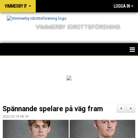
VIMMERBY IF
LOGGA IN
VIMMERBY IDROTTSFÖRENING
HEM
KALENDER
NYHETER
MATCHER
Spännande spelare på väg fram
<
>
OM FÖRENINGEN
2022-05-18 08:39
SOCIALA ANSVAR