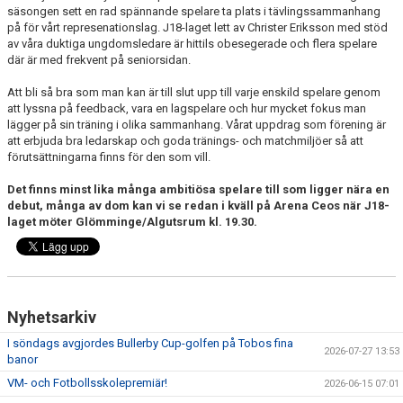
säsongen sett en rad spännande spelare ta plats i tävlingssammanhang
på för vårt represenationslag. J18-laget lett av Christer Eriksson med stöd
av våra duktiga ungdomsledare är hittils obesegerade och flera spelare
där är med frekvent på seniorsidan.
Att bli så bra som man kan är till slut upp till varje enskild spelare genom
att lyssna på feedback, vara en lagspelare och hur mycket fokus man
lägger på sin träning i olika sammanhang. Vårat uppdrag som förening är
att erbjuda bra ledarskap och goda tränings- och matchmiljöer så att
förutsättningarna finns för den som vill.
Det finns minst lika många ambitiösa spelare till som ligger nära en
debut, många av dom kan vi se redan i kväll på Arena Ceos när J18-
laget möter Glömminge/Algutsrum kl. 19.30.
Nyhetsarkiv
I söndags avgjordes Bullerby Cup-golfen på Tobos fina
2026-07-27 13:53
banor
VM- och Fotbollsskolepremiär!
2026-06-15 07:01