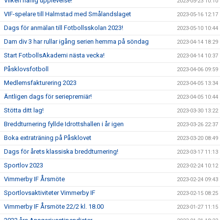
Vilken härlig upplevelse!
2023-05-23 10:10
VIF-spelare till Halmstad med Smålandslaget
2023-05-16 12:17
Dags för anmälan till Fotbollsskolan 2023!
2023-05-10 10:44
Dam div 3 har rullar igång serien hemma på söndag
2023-04-14 18:29
Start FotbollsAkademi nästa vecka!
2023-04-14 10:37
Påsklovsfotboll
2023-04-06 09:59
Medlemsfakturering 2023
2023-04-05 13:34
Äntligen dags för seriepremiär!
2023-04-05 10:44
Stötta ditt lag!
2023-03-30 13:22
Breddturnering fyllde Idrottshallen i år igen
2023-03-26 22:37
Boka extraträning på Påsklovet
2023-03-20 08:49
Dags för årets klassiska breddturnering!
2023-03-17 11:13
Sportlov 2023
2023-02-24 10:12
Vimmerby IF Årsmöte
2023-02-24 09:43
Sportlovsaktiviteter Vimmerby IF
2023-02-15 08:25
Vimmerby IF Årsmöte 22/2 kl. 18.00
2023-01-27 11:15