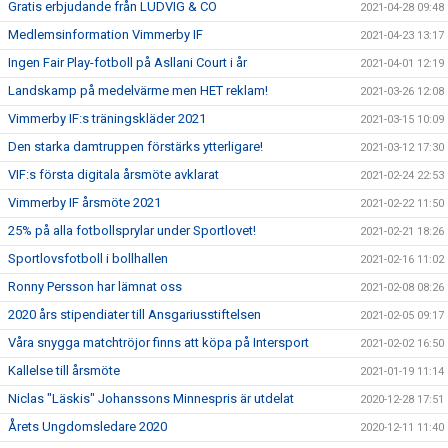
Gratis erbjudande från LUDVIG & CO
2021-04-28 09:48
Medlemsinformation Vimmerby IF
2021-04-23 13:17
Ingen Fair Play-fotboll på Asllani Court i år
2021-04-01 12:19
Landskamp på medelvärme men HET reklam!
2021-03-26 12:08
Vimmerby IF:s träningskläder 2021
2021-03-15 10:09
Den starka damtruppen förstärks ytterligare!
2021-03-12 17:30
VIF:s första digitala årsmöte avklarat
2021-02-24 22:53
Vimmerby IF årsmöte 2021
2021-02-22 11:50
25% på alla fotbollsprylar under Sportlovet!
2021-02-21 18:26
Sportlovsfotboll i bollhallen
2021-02-16 11:02
Ronny Persson har lämnat oss
2021-02-08 08:26
2020 års stipendiater till Ansgariusstiftelsen
2021-02-05 09:17
Våra snygga matchtröjor finns att köpa på Intersport
2021-02-02 16:50
Kallelse till årsmöte
2021-01-19 11:14
Niclas "Läskis" Johanssons Minnespris är utdelat
2020-12-28 17:51
Årets Ungdomsledare 2020
2020-12-11 11:40