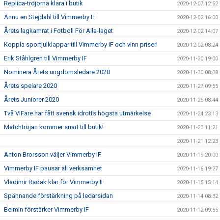
Replica-tröjorna klara i butik
2020-12-07 12:52
Ännu en Stejdahl till Vimmerby IF
2020-12-02 16:00
Årets lagkamrat i Fotboll För Alla-laget
2020-12-02 14:07
Koppla sportjulklappar till Vimmerby IF och vinn priser!
2020-12-02 08:24
Erik Ståhlgren till Vimmerby IF
2020-11-30 19:00
Nominera Årets ungdomsledare 2020
2020-11-30 08:38
Årets spelare 2020
2020-11-27 09:55
Årets Juniorer 2020
2020-11-25 08:44
Två VIFare har fått svensk idrotts högsta utmärkelse
2020-11-24 23:13
Matchtröjan kommer snart till butik!
2020-11-23 11:21
2020-11-21 12:23
Anton Brorsson väljer Vimmerby IF
2020-11-19 20:00
Vimmerby IF pausar all verksamhet
2020-11-16 19:27
Vladimir Radak klar för Vimmerby IF
2020-11-15 15:14
Spännande förstärkning på ledarsidan
2020-11-14 08:32
Belmin förstärker Vimmerby IF
2020-11-12 09:55