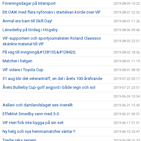
Föreningsdagar på Intersport
2019-08-09 10:25
Ett OAIK med flera nyförvärv i startelvan körde över VIF
2019-08-07 22:52
Anmäl era barn till Skill Day!
2019-08-07 11:26
Länsderby på lördag i Högsby
2019-08-06 09:46
VIF-supportern och sportjournalisten Roland Claesson
2019-08-03 22:51
skänkte material till VIF
På väg till invigning&#128155;&#128420;
2019-08-02 18:56
Matcher i helgen
2019-08-01 11:19
VIF vidare i Toyota Cup
2019-08-01 08:35
31 aug blir det veteranträff, en del i årets 100-årsfirande
2019-07-22 00:17
Årets Bullerby Cup-golf avgjord i både regn och sol
2019-07-21 23:51
2019-06-24 10:54
Asllani och damlandslaget ses överallt
2019-06-21 15:40
Effektivt Smedby vann med 3-0
2019-06-21 00:31
VIF Herr fick inte bygga på sin svit
2019-06-17 21:51
Ny helg och nya hemmamatcher väntar !!
2019-06-10 23:47
Tredje raka segern
2019-06-08 16:33