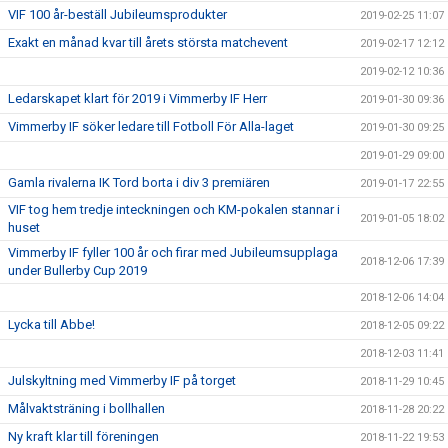
VIF 100 år-beställ Jubileumsprodukter
2019-02-25 11:07
Exakt en månad kvar till årets största matchevent
2019-02-17 12:12
2019-02-12 10:36
Ledarskapet klart för 2019 i Vimmerby IF Herr
2019-01-30 09:36
Vimmerby IF söker ledare till Fotboll För Alla-laget
2019-01-30 09:25
2019-01-29 09:00
Gamla rivalerna IK Tord borta i div 3 premiären
2019-01-17 22:55
VIF tog hem tredje inteckningen och KM-pokalen stannar i
2019-01-05 18:02
huset
Vimmerby IF fyller 100 år och firar med Jubileumsupplaga
2018-12-06 17:39
under Bullerby Cup 2019
2018-12-06 14:04
Lycka till Abbe!
2018-12-05 09:22
2018-12-03 11:41
Julskyltning med Vimmerby IF på torget
2018-11-29 10:45
Målvaktsträning i bollhallen
2018-11-28 20:22
Ny kraft klar till föreningen
2018-11-22 19:53