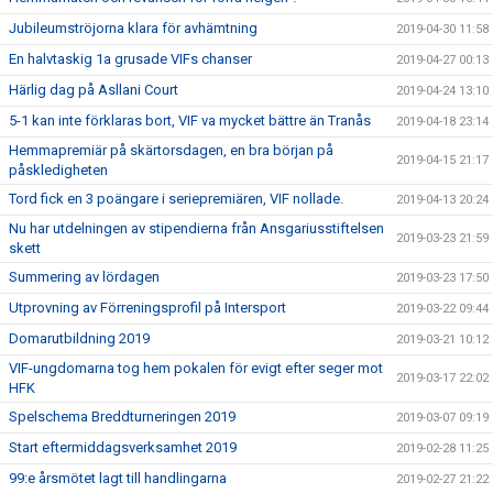
Jubileumströjorna klara för avhämtning
2019-04-30 11:58
En halvtaskig 1a grusade VIFs chanser
2019-04-27 00:13
Härlig dag på Asllani Court
2019-04-24 13:10
5-1 kan inte förklaras bort, VIF va mycket bättre än Tranås
2019-04-18 23:14
Hemmapremiär på skärtorsdagen, en bra början på
2019-04-15 21:17
påskledigheten
Tord fick en 3 poängare i seriepremiären, VIF nollade.
2019-04-13 20:24
Nu har utdelningen av stipendierna från Ansgariusstiftelsen
2019-03-23 21:59
skett
Summering av lördagen
2019-03-23 17:50
Utprovning av Förreningsprofil på Intersport
2019-03-22 09:44
Domarutbildning 2019
2019-03-21 10:12
VIF-ungdomarna tog hem pokalen för evigt efter seger mot
2019-03-17 22:02
HFK
Spelschema Breddturneringen 2019
2019-03-07 09:19
Start eftermiddagsverksamhet 2019
2019-02-28 11:25
99:e årsmötet lagt till handlingarna
2019-02-27 21:22