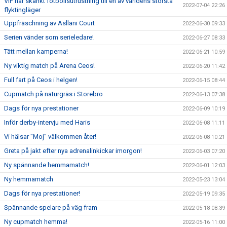
VIF har skänkt fotbollsutrustning till en av världens största
2022-07-04 22:26
flyktingläger
Uppfräschning av Asllani Court
2022-06-30 09:33
Serien vänder som serieledare!
2022-06-27 08:33
Tätt mellan kamperna!
2022-06-21 10:59
Ny viktig match på Arena Ceos!
2022-06-20 11:42
Full fart på Ceos i helgen!
2022-06-15 08:44
Cupmatch på naturgräs i Storebro
2022-06-13 07:38
Dags för nya prestationer
2022-06-09 10:19
Inför derby-intervju med Haris
2022-06-08 11:11
Vi hälsar "Moj" välkommen åter!
2022-06-08 10:21
Greta på jakt efter nya adrenalinkickar imorgon!
2022-06-03 07:20
Ny spännande hemmamatch!
2022-06-01 12:03
Ny hemmamatch
2022-05-23 13:04
Dags för nya prestationer!
2022-05-19 09:35
Spännande spelare på väg fram
2022-05-18 08:39
Ny cupmatch hemma!
2022-05-16 11:00