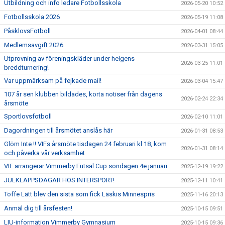
Utbildning och info ledare Fotbollsskola
2026-05-20 10:52
Fotbollsskola 2026
2026-05-19 11:08
PåsklovsFotboll
2026-04-01 08:44
Medlemsavgift 2026
2026-03-31 15:05
Utprovning av föreningskläder under helgens
2026-03-25 11:01
breddturnering!
Var uppmärksam på fejkade mail!
2026-03-04 15:47
107 år sen klubben bildades, korta notiser från dagens
2026-02-24 22:34
årsmöte
Sportlovsfotboll
2026-02-10 11:01
Dagordningen till årsmötet anslås här
2026-01-31 08:53
Glöm Inte !! VIFs årsmöte tisdagen 24 februari kl 18, kom
2026-01-31 08:14
och påverka vår verksamhet
VIF arrangerar Vimmerby Futsal Cup söndagen 4e januari
2025-12-19 19:22
JULKLAPPSDAGAR HOS INTERSPORT!
2025-12-11 10:41
Toffe Lätt blev den sista som fick Läskis Minnespris
2025-11-16 20:13
Anmäl dig till årsfesten!
2025-10-15 09:51
LIU-information Vimmerby Gymnasium
2025-10-15 09:36