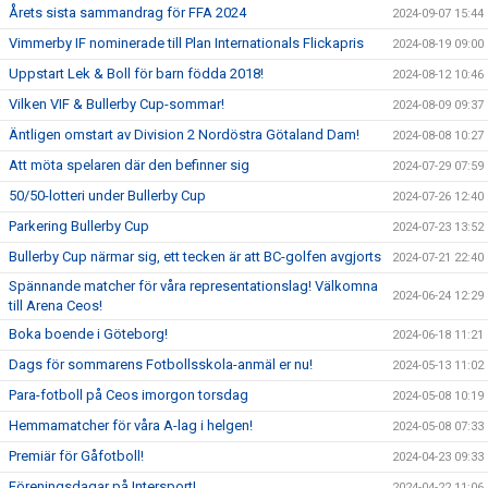
Årets sista sammandrag för FFA 2024
2024-09-07 15:44
Vimmerby IF nominerade till Plan Internationals Flickapris
2024-08-19 09:00
Uppstart Lek & Boll för barn födda 2018!
2024-08-12 10:46
Vilken VIF & Bullerby Cup-sommar!
2024-08-09 09:37
Äntligen omstart av Division 2 Nordöstra Götaland Dam!
2024-08-08 10:27
Att möta spelaren där den befinner sig
2024-07-29 07:59
50/50-lotteri under Bullerby Cup
2024-07-26 12:40
Parkering Bullerby Cup
2024-07-23 13:52
Bullerby Cup närmar sig, ett tecken är att BC-golfen avgjorts
2024-07-21 22:40
Spännande matcher för våra representationslag! Välkomna
2024-06-24 12:29
till Arena Ceos!
Boka boende i Göteborg!
2024-06-18 11:21
Dags för sommarens Fotbollsskola-anmäl er nu!
2024-05-13 11:02
Para-fotboll på Ceos imorgon torsdag
2024-05-08 10:19
Hemmamatcher för våra A-lag i helgen!
2024-05-08 07:33
Premiär för Gåfotboll!
2024-04-23 09:33
Föreningsdagar på Intersport!
2024-04-22 11:06