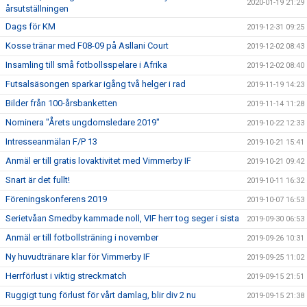
2020-01-19 21:29
årsutställningen
Dags för KM
2019-12-31 09:25
Kosse tränar med F08-09 på Asllani Court
2019-12-02 08:43
Insamling till små fotbollsspelare i Afrika
2019-12-02 08:40
Futsalsäsongen sparkar igång två helger i rad
2019-11-19 14:23
Bilder från 100-årsbanketten
2019-11-14 11:28
Nominera "Årets ungdomsledare 2019"
2019-10-22 12:33
Intresseanmälan F/P 13
2019-10-21 15:41
Anmäl er till gratis lovaktivitet med Vimmerby IF
2019-10-21 09:42
Snart är det fullt!
2019-10-11 16:32
Föreningskonferens 2019
2019-10-07 16:53
Serietvåan Smedby kammade noll, VIF herr tog seger i sista
2019-09-30 06:53
Anmäl er till fotbollsträning i november
2019-09-26 10:31
Ny huvudtränare klar för Vimmerby IF
2019-09-25 11:02
Herrförlust i viktig streckmatch
2019-09-15 21:51
Ruggigt tung förlust för vårt damlag, blir div 2 nu
2019-09-15 21:38