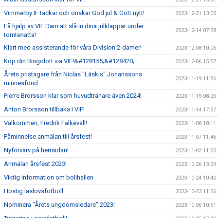
Vimmerby IF tackar och önskar God jul & Gott nytt!
2023-12-21 13:05
Få hjälp av VIF Dam att slå in dina julklappar under
2023-12-14 07:38
tomtenatta!
Klart med assisterande för våra Division 2-damer!
2023-12-08 10:06
Köp din Bingolott via VIF!&#128155;&#128420;
2023-12-06 15:57
Årets pristagare från Niclas "Läskis" Johanssons
2023-11-19 11:56
minnesfond
Pierre Brorsson klar som huvudtränare även 2024!
2023-11-15 08:26
Anton Brorsson tillbaka i VIF!
2023-11-14 17:37
Välkommen, Fredrik Falkevall!
2023-11-08 18:11
Påminnelse anmälan till årsfest!
2023-11-07 11:46
Nyförvärv på herrsidan!
2023-11-02 11:20
Anmälan årsfest 2023!
2023-10-26 13:39
Viktig information om bollhallen
2023-10-24 10:40
Höstig läslovsfotboll
2023-10-23 11:36
Nominera "Årets ungdomsledare" 2023!
2023-10-06 10:51