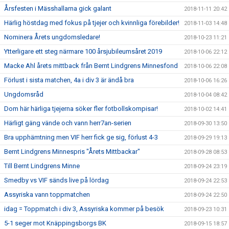
Årsfesten i Mässhallarna gick galant
2018-11-11 20:42
Härlig höstdag med fokus på tjejer och kvinnliga förebilder!
2018-11-03 14:48
Nominera Årets ungdomsledare!
2018-10-23 11:21
Ytterligare ett steg närmare 100 årsjubileumsåret 2019
2018-10-06 22:12
Macke Ahl årets mittback från Bernt Lindgrens Minnesfond
2018-10-06 22:08
Förlust i sista matchen, 4a i div 3 är ändå bra
2018-10-06 16:26
Ungdomsråd
2018-10-04 08:42
Dom här härliga tjejerna söker fler fotbollskompisar!
2018-10-02 14:41
Härligt gäng vände och vann herr7an-serien
2018-09-30 13:50
Bra upphämtning men VIF herr fick ge sig, förlust 4-3
2018-09-29 19:13
Bernt Lindgrens Minnespris "Årets Mittbackar"
2018-09-28 08:53
Till Bernt Lindgrens Minne
2018-09-24 23:19
Smedby vs VIF sänds live på lördag
2018-09-24 22:53
Assyriska vann toppmatchen
2018-09-24 22:50
idag = Toppmatch i div 3, Assyriska kommer på besök
2018-09-23 10:31
5-1 seger mot Knäppingsborgs BK
2018-09-15 18:57