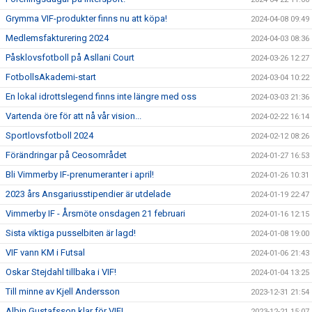
Grymma VIF-produkter finns nu att köpa!
2024-04-08 09:49
Medlemsfakturering 2024
2024-04-03 08:36
Påsklovsfotboll på Asllani Court
2024-03-26 12:27
FotbollsAkademi-start
2024-03-04 10:22
En lokal idrottslegend finns inte längre med oss
2024-03-03 21:36
Vartenda öre för att nå vår vision...
2024-02-22 16:14
Sportlovsfotboll 2024
2024-02-12 08:26
Förändringar på Ceosområdet
2024-01-27 16:53
Bli Vimmerby IF-prenumeranter i april!
2024-01-26 10:31
2023 års Ansgariusstipendier är utdelade
2024-01-19 22:47
Vimmerby IF - Årsmöte onsdagen 21 februari
2024-01-16 12:15
Sista viktiga pusselbiten är lagd!
2024-01-08 19:00
VIF vann KM i Futsal
2024-01-06 21:43
Oskar Stejdahl tillbaka i VIF!
2024-01-04 13:25
Till minne av Kjell Andersson
2023-12-31 21:54
Albin Gustafsson klar för VIF!
2023-12-21 15:07