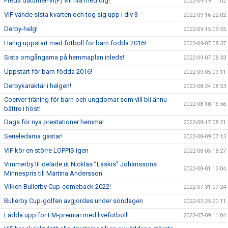
Freda datumet-VI(F) vill fira med dig!
2022-09-19 11:02
VIF vände sista kvarten och tog sig upp i div 3
2022-09-16 22:02
Derby-helg!
2022-09-15 09:55
Härlig uppstart med fotboll för barn födda 2016!
2022-09-07 08:37
Sista omgångarna på hemmaplan inleds!
2022-09-07 08:33
Uppstart för barn födda 2016!
2022-09-05 09:11
Derbykaraktär i helgen!
2022-08-24 08:53
Coerver-träning för barn och ungdomar som vill bli ännu
2022-08-18 16:56
bättre i höst!
Dags för nya prestationer hemma!
2022-08-17 08:21
Serieledarna gästar!
2022-08-09 07:13
VIF kör en större LOPPIS igen
2022-08-05 18:27
Vimmerby IF delade ut Nicklas ”Läskis” Johanssons
2022-08-01 13:04
Minnespris till Martina Andersson
Vilken Bullerby Cup-comeback 2022!
2022-07-31 07:24
Bullerby Cup-golfen avgjordes under söndagen
2022-07-25 20:11
Ladda upp för EM-premiär med livefotboll!
2022-07-09 11:04