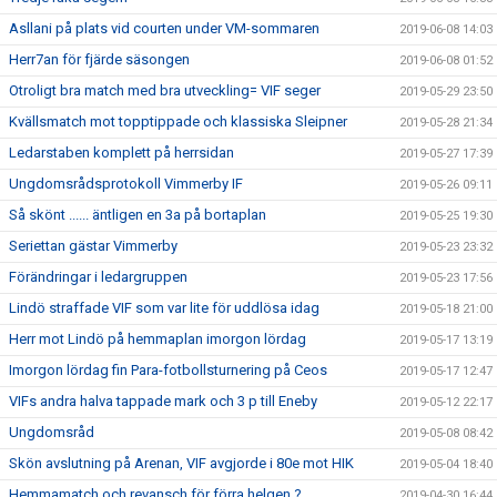
Asllani på plats vid courten under VM-sommaren
2019-06-08 14:03
Herr7an för fjärde säsongen
2019-06-08 01:52
Otroligt bra match med bra utveckling= VIF seger
2019-05-29 23:50
Kvällsmatch mot topptippade och klassiska Sleipner
2019-05-28 21:34
Ledarstaben komplett på herrsidan
2019-05-27 17:39
Ungdomsrådsprotokoll Vimmerby IF
2019-05-26 09:11
Så skönt ...... äntligen en 3a på bortaplan
2019-05-25 19:30
Seriettan gästar Vimmerby
2019-05-23 23:32
Förändringar i ledargruppen
2019-05-23 17:56
Lindö straffade VIF som var lite för uddlösa idag
2019-05-18 21:00
Herr mot Lindö på hemmaplan imorgon lördag
2019-05-17 13:19
Imorgon lördag fin Para-fotbollsturnering på Ceos
2019-05-17 12:47
VIFs andra halva tappade mark och 3 p till Eneby
2019-05-12 22:17
Ungdomsråd
2019-05-08 08:42
Skön avslutning på Arenan, VIF avgjorde i 80e mot HIK
2019-05-04 18:40
Hemmamatch och revansch för förra helgen ?
2019-04-30 16:44