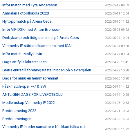
Inför match med Tyra Andersson
2022-05-12 09:53
Anmälan Fotbollskola 2022!
2022-05-11 12:04
Ny toppmatch på Arena Ceos!
2022-05-10 11:52
Inför VIF-DSK med Anton Brorsson
2022-05-05 09:22
Derbykamp och tidig seriefinal på Arena Ceos
2022-05-04 10:04
Vimmerby IF städar tillsammans med ICA!
2022-05-04 09:58
Inför match- Molly Levin
2022-04-27 09:04
Dags att fylla läktaren igen!
2022-04-25 11:41
Gratis entré till föreningsutställningen på Näktergalen
2022-04-22 10:28
Dags för ännu en hemmapremiär!
2022-04-20 10:20
Påskmatch-spel 7v7 & 9v9
2022-04-14 14:22
ÄNTLIGEN DAGS FÖR LIVEFOTBOLL!
2022-04-14 10:25
Medlemskap Vimmerby IF 2022
2022-04-08 10:33
Breddturnering 2022
2022-03-21 10:23
Breddturneringen
2022-03-09 15:53
Vimmerby IF inleder samarbete för ökad hälsa och
2022-03-08 11:22