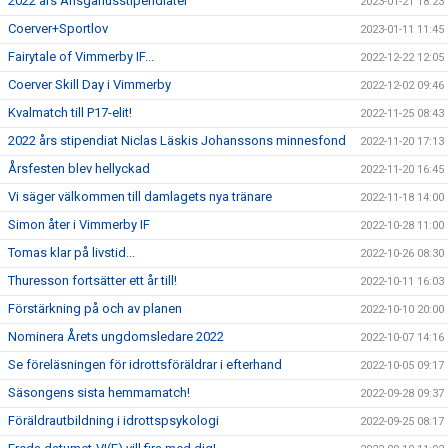
2022 års Ansgariusstipendiater
2023-01-21 18:23
Coerver+Sportlov
2023-01-11 11:45
Fairytale of Vimmerby IF...
2022-12-22 12:05
Coerver Skill Day i Vimmerby
2022-12-02 09:46
Kvalmatch till P17-elit!
2022-11-25 08:43
2022 års stipendiat Niclas Läskis Johanssons minnesfond
2022-11-20 17:13
Årsfesten blev hellyckad
2022-11-20 16:45
Vi säger välkommen till damlagets nya tränare
2022-11-18 14:00
Simon åter i Vimmerby IF
2022-10-28 11:00
Tomas klar på livstid...
2022-10-26 08:30
Thuresson fortsätter ett år till!
2022-10-11 16:03
Förstärkning på och av planen
2022-10-10 20:00
Nominera Årets ungdomsledare 2022
2022-10-07 14:16
Se föreläsningen för idrottsföräldrar i efterhand
2022-10-05 09:17
Säsongens sista hemmamatch!
2022-09-28 09:37
Föräldrautbildning i idrottspsykologi
2022-09-25 08:17