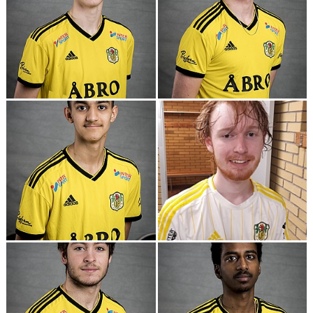
BARN & UNGDOMSVERKSAMHET
STÖTTA VIF
KONTAKT / BOKNING