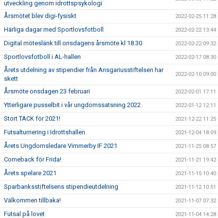
utveckling genom idrottspsykologi
Årsmötet blev digi-fysiskt
2022-02-25 11:28
Härliga dagar med Sportlovsfotboll
2022-02-22 13:44
Digital möteslänk till onsdagens årsmöte kl 18.30
2022-02-22 09:32
Sportlovsfotboll i AL-hallen
2022-02-17 08:30
Årets utdelning av stipendier från Ansgariusstiftelsen har
2022-02-10 09:00
skett
Årsmöte onsdagen 23 februari
2022-02-01 17:11
Ytterligare pusselbit i vår ungdomssatsning 2022
2022-01-12 12:11
Stort TACK för 2021!
2021-12-22 11:25
Futsalturnering i Idrottshallen
2021-12-04 18:09
Årets Ungdomsledare Vimmerby IF 2021
2021-11-25 08:57
Comeback för Frida!
2021-11-21 19:42
Årets spelare 2021
2021-11-15 10:40
Sparbanksstiftelsens stipendieutdelning
2021-11-12 10:51
Välkommen tillbaka!
2021-11-07 07:32
Futsal på lovet
2021-11-04 14:28