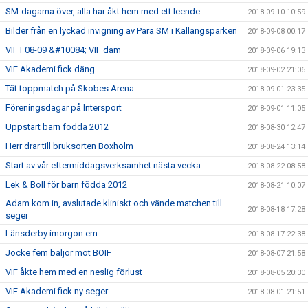
SM-dagarna över, alla har åkt hem med ett leende
2018-09-10 10:59
Bilder från en lyckad invigning av Para SM i Källängsparken
2018-09-08 00:17
VIF F08-09 &#10084; VIF dam
2018-09-06 19:13
VIF Akademi fick däng
2018-09-02 21:06
Tät toppmatch på Skobes Arena
2018-09-01 23:35
Föreningsdagar på Intersport
2018-09-01 11:05
Uppstart barn födda 2012
2018-08-30 12:47
Herr drar till bruksorten Boxholm
2018-08-24 13:14
Start av vår eftermiddagsverksamhet nästa vecka
2018-08-22 08:58
Lek & Boll för barn födda 2012
2018-08-21 10:07
Adam kom in, avslutade kliniskt och vände matchen till
2018-08-18 17:28
seger
Länsderby imorgon em
2018-08-17 22:38
Jocke fem baljor mot BOIF
2018-08-07 21:58
VIF åkte hem med en neslig förlust
2018-08-05 20:30
VIF Akademi fick ny seger
2018-08-01 21:51