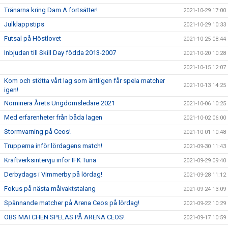
Tränarna kring Dam A fortsätter!
2021-10-29 17:00
Julklappstips
2021-10-29 10:33
Futsal på Höstlovet
2021-10-25 08:44
Inbjudan till Skill Day födda 2013-2007
2021-10-20 10:28
2021-10-15 12:07
Kom och stötta vårt lag som äntligen får spela matcher
2021-10-13 14:25
igen!
Nominera Årets Ungdomsledare 2021
2021-10-06 10:25
Med erfarenheter från båda lagen
2021-10-02 06:00
Stormvarning på Ceos!
2021-10-01 10:48
Trupperna inför lördagens match!
2021-09-30 11:43
Kraftverksintervju inför IFK Tuna
2021-09-29 09:40
Derbydags i Vimmerby på lördag!
2021-09-28 11:12
Fokus på nästa målvaktstalang
2021-09-24 13:09
Spännande matcher på Arena Ceos på lördag!
2021-09-22 10:29
OBS MATCHEN SPELAS PÅ ARENA CEOS!
2021-09-17 10:59