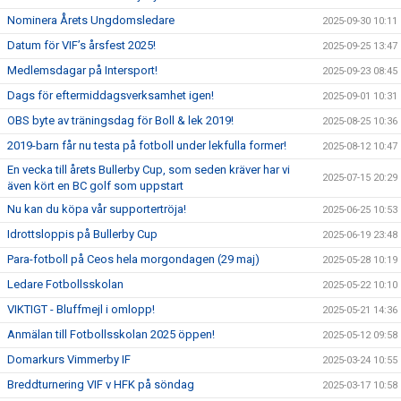
Nominera Årets Ungdomsledare
2025-09-30 10:11
Datum för VIF’s årsfest 2025!
2025-09-25 13:47
Medlemsdagar på Intersport!
2025-09-23 08:45
Dags för eftermiddagsverksamhet igen!
2025-09-01 10:31
OBS byte av träningsdag för Boll & lek 2019!
2025-08-25 10:36
2019-barn får nu testa på fotboll under lekfulla former!
2025-08-12 10:47
En vecka till årets Bullerby Cup, som seden kräver har vi
2025-07-15 20:29
även kört en BC golf som uppstart
Nu kan du köpa vår supportertröja!
2025-06-25 10:53
Idrottsloppis på Bullerby Cup
2025-06-19 23:48
Para-fotboll på Ceos hela morgondagen (29 maj)
2025-05-28 10:19
Ledare Fotbollsskolan
2025-05-22 10:10
VIKTIGT - Bluffmejl i omlopp!
2025-05-21 14:36
Anmälan till Fotbollsskolan 2025 öppen!
2025-05-12 09:58
Domarkurs Vimmerby IF
2025-03-24 10:55
Breddturnering VIF v HFK på söndag
2025-03-17 10:58