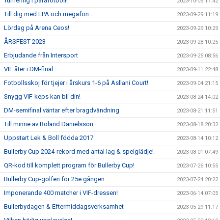
Turnering i parafotboll!
2023-10-05 17:42
Till dig med EPA och megafon...
2023-09-29 11:19
Lördag på Arena Ceos!
2023-09-29 10:29
ÅRSFEST 2023
2023-09-28 10:25
Erbjudande från Intersport
2023-09-25 08:56
VIF åter i DM-final
2023-09-11 22:48
Fotbollsskoj för tjejer i årskurs 1-6 på Asllani Court!
2023-09-04 21:15
Snygg VIF-keps kan bli din!
2023-08-24 14:02
DM-semifinal väntar efter bragdvändning
2023-08-21 11:51
Till minne av Roland Danielsson
2023-08-18 20:32
Uppstart Lek & Boll födda 2017
2023-08-14 10:12
Bullerby Cup 2024-rekord med antal lag & spelglädje!
2023-08-01 07:49
QR-kod till komplett program för Bullerby Cup!
2023-07-26 10:55
Bullerby Cup-golfen för 25e gången
2023-07-24 20:22
Imponerande 400 matcher i VIF-dressen!
2023-06-14 07:05
Bullerbydagen & Eftermiddagsverksamhet
2023-05-29 11:17