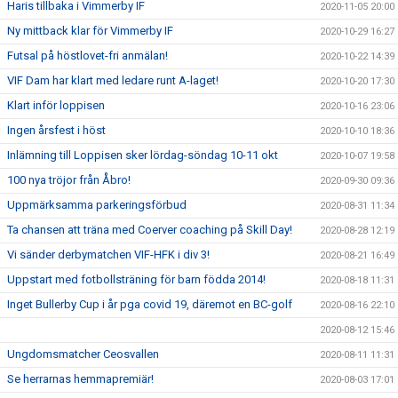
Haris tillbaka i Vimmerby IF
2020-11-05 20:00
Ny mittback klar för Vimmerby IF
2020-10-29 16:27
Futsal på höstlovet-fri anmälan!
2020-10-22 14:39
VIF Dam har klart med ledare runt A-laget!
2020-10-20 17:30
Klart inför loppisen
2020-10-16 23:06
Ingen årsfest i höst
2020-10-10 18:36
Inlämning till Loppisen sker lördag-söndag 10-11 okt
2020-10-07 19:58
100 nya tröjor från Åbro!
2020-09-30 09:36
Uppmärksamma parkeringsförbud
2020-08-31 11:34
Ta chansen att träna med Coerver coaching på Skill Day!
2020-08-28 12:19
Vi sänder derbymatchen VIF-HFK i div 3!
2020-08-21 16:49
Uppstart med fotbollsträning för barn födda 2014!
2020-08-18 11:31
Inget Bullerby Cup i år pga covid 19, däremot en BC-golf
2020-08-16 22:10
2020-08-12 15:46
Ungdomsmatcher Ceosvallen
2020-08-11 11:31
Se herrarnas hemmapremiär!
2020-08-03 17:01