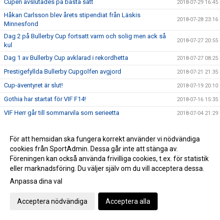
Cupen avslutades på bästa sätt
2018-07-29 16:45
Håkan Carlsson blev årets stipendiat från Läskis
2018-07-28 23:16
Minnesfond
Dag 2 på Bullerby Cup fortsatt varm och solig men ack så
2018-07-27 20:55
kul
Dag 1 av Bullerby Cup avklarad i rekordhetta
2018-07-27 08:25
Prestigefyllda Bullerby Cupgolfen avgjord
2018-07-21 21:35
Cup-äventyret är slut!
2018-07-19 20:10
Gothia har startat för VIF F14!
2018-07-16 15:35
VIF Herr går till sommarvila som serieetta
2018-07-04 21:29
2018-06-25 10:46
För att hemsidan ska fungera korrekt använder vi nödvändiga
VIF Akademi vilar inte i helgen UPPDATERAT= INSTÄLLD
2018-06-22 21:27
cookies från SportAdmin. Dessa går inte att stänga av.
VIF i fortsatt serieledning, slog Tenhult borta
2018-06-20 23:18
Föreningen kan också använda frivilliga cookies, t.ex. för statistik
SMÅLANDSDERBY I ETTAN!!
eller marknadsföring. Du väljer själv om du vill acceptera dessa.
2018-06-18 21:31
Anpassa dina val
VIF bjöd in våra 50 årsjubilarer och 30-årsmedlemmar
2018-06-17 22:31
VIF tog hem segern och klev upp på position ett i tabellen
2018-06-17 22:17
Acceptera nödvändiga
Acceptera alla
drygt 4 timmar kvar till match
2018-06-17 11:44