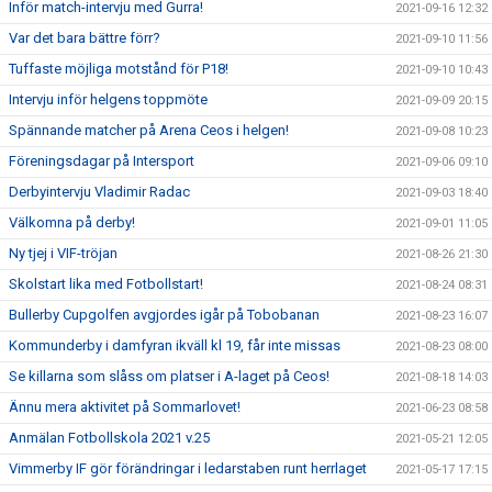
Inför match-intervju med Gurra!
2021-09-16 12:32
Var det bara bättre förr?
2021-09-10 11:56
Tuffaste möjliga motstånd för P18!
2021-09-10 10:43
Intervju inför helgens toppmöte
2021-09-09 20:15
Spännande matcher på Arena Ceos i helgen!
2021-09-08 10:23
Föreningsdagar på Intersport
2021-09-06 09:10
Derbyintervju Vladimir Radac
2021-09-03 18:40
Välkomna på derby!
2021-09-01 11:05
Ny tjej i VIF-tröjan
2021-08-26 21:30
Skolstart lika med Fotbollstart!
2021-08-24 08:31
Bullerby Cupgolfen avgjordes igår på Tobobanan
2021-08-23 16:07
Kommunderby i damfyran ikväll kl 19, får inte missas
2021-08-23 08:00
Se killarna som slåss om platser i A-laget på Ceos!
2021-08-18 14:03
Ännu mera aktivitet på Sommarlovet!
2021-06-23 08:58
Anmälan Fotbollskola 2021 v.25
2021-05-21 12:05
Vimmerby IF gör förändringar i ledarstaben runt herrlaget
2021-05-17 17:15