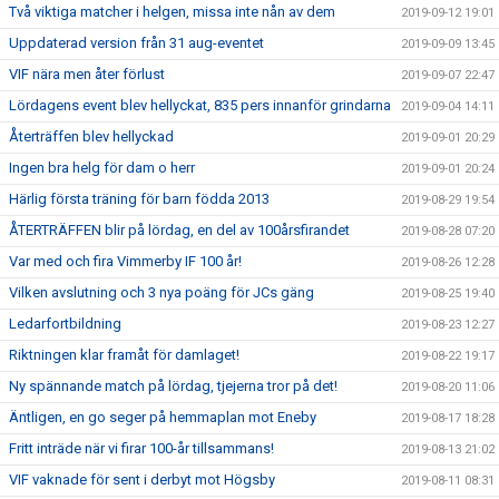
Två viktiga matcher i helgen, missa inte nån av dem
2019-09-12 19:01
Uppdaterad version från 31 aug-eventet
2019-09-09 13:45
VIF nära men åter förlust
2019-09-07 22:47
Lördagens event blev hellyckat, 835 pers innanför grindarna
2019-09-04 14:11
Återträffen blev hellyckad
2019-09-01 20:29
Ingen bra helg för dam o herr
2019-09-01 20:24
Härlig första träning för barn födda 2013
2019-08-29 19:54
ÅTERTRÄFFEN blir på lördag, en del av 100årsfirandet
2019-08-28 07:20
Var med och fira Vimmerby IF 100 år!
2019-08-26 12:28
Vilken avslutning och 3 nya poäng för JCs gäng
2019-08-25 19:40
Ledarfortbildning
2019-08-23 12:27
Riktningen klar framåt för damlaget!
2019-08-22 19:17
Ny spännande match på lördag, tjejerna tror på det!
2019-08-20 11:06
Äntligen, en go seger på hemmaplan mot Eneby
2019-08-17 18:28
Fritt inträde när vi firar 100-år tillsammans!
2019-08-13 21:02
VIF vaknade för sent i derbyt mot Högsby
2019-08-11 08:31