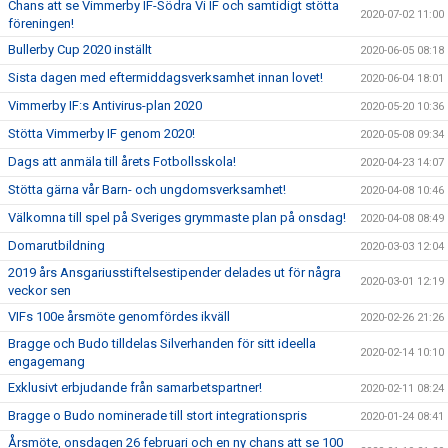
Chans att se Vimmerby IF-Södra Vi IF och samtidigt stötta
2020-07-02 11:00
föreningen!
Bullerby Cup 2020 inställt
2020-06-05 08:18
Sista dagen med eftermiddagsverksamhet innan lovet!
2020-06-04 18:01
Vimmerby IF:s Antivirus-plan 2020
2020-05-20 10:36
Stötta Vimmerby IF genom 2020!
2020-05-08 09:34
Dags att anmäla till årets Fotbollsskola!
2020-04-23 14:07
Stötta gärna vår Barn- och ungdomsverksamhet!
2020-04-08 10:46
Välkomna till spel på Sveriges grymmaste plan på onsdag!
2020-04-08 08:49
Domarutbildning
2020-03-03 12:04
2019 års Ansgariusstiftelsestipender delades ut för några
2020-03-01 12:19
veckor sen
VIFs 100e årsmöte genomfördes ikväll
2020-02-26 21:26
Bragge och Budo tilldelas Silverhanden för sitt ideella
2020-02-14 10:10
engagemang
Exklusivt erbjudande från samarbetspartner!
2020-02-11 08:24
Bragge o Budo nominerade till stort integrationspris
2020-01-24 08:41
Årsmöte, onsdagen 26 februari och en ny chans att se 100