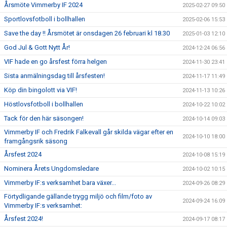
Årsmöte Vimmerby IF 2024
2025-02-27 09:50
Sportlovsfotboll i bollhallen
2025-02-06 15:53
Save the day !! Årsmötet är onsdagen 26 februari kl 18.30
2025-01-03 12:10
God Jul & Gott Nytt År!
2024-12-24 06:56
VIF hade en go årsfest förra helgen
2024-11-30 23:41
Sista anmälningsdag till årsfesten!
2024-11-17 11:49
Köp din bingolott via VIF!
2024-11-13 10:26
Höstlovsfotboll i bollhallen
2024-10-22 10:02
Tack för den här säsongen!
2024-10-14 09:03
Vimmerby IF och Fredrik Falkevall går skilda vägar efter en
2024-10-10 18:00
framgångsrik säsong
Årsfest 2024
2024-10-08 15:19
Nominera Årets Ungdomsledare
2024-10-02 10:15
Vimmerby IF:s verksamhet bara växer...
2024-09-26 08:29
Förtydligande gällande trygg miljö och film/foto av
2024-09-24 16:09
Vimmerby IF:s verksamhet:
Årsfest 2024!
2024-09-17 08:17