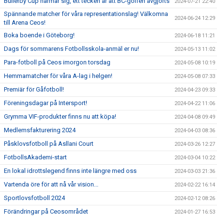
Bullerby Cup närmar sig, ett tecken är att BC-golfen avgjorts
2024-07-21 22:40
Spännande matcher för våra representationslag! Välkomna
2024-06-24 12:29
till Arena Ceos!
Boka boende i Göteborg!
2024-06-18 11:21
Dags för sommarens Fotbollsskola-anmäl er nu!
2024-05-13 11:02
Para-fotboll på Ceos imorgon torsdag
2024-05-08 10:19
Hemmamatcher för våra A-lag i helgen!
2024-05-08 07:33
Premiär för Gåfotboll!
2024-04-23 09:33
Föreningsdagar på Intersport!
2024-04-22 11:06
Grymma VIF-produkter finns nu att köpa!
2024-04-08 09:49
Medlemsfakturering 2024
2024-04-03 08:36
Påsklovsfotboll på Asllani Court
2024-03-26 12:27
FotbollsAkademi-start
2024-03-04 10:22
En lokal idrottslegend finns inte längre med oss
2024-03-03 21:36
Vartenda öre för att nå vår vision...
2024-02-22 16:14
Sportlovsfotboll 2024
2024-02-12 08:26
Förändringar på Ceosområdet
2024-01-27 16:53