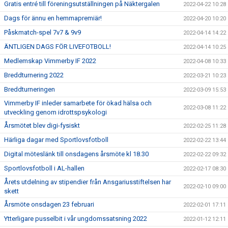
Gratis entré till föreningsutställningen på Näktergalen
2022-04-22 10:28
Dags för ännu en hemmapremiär!
2022-04-20 10:20
Påskmatch-spel 7v7 & 9v9
2022-04-14 14:22
ÄNTLIGEN DAGS FÖR LIVEFOTBOLL!
2022-04-14 10:25
Medlemskap Vimmerby IF 2022
2022-04-08 10:33
Breddturnering 2022
2022-03-21 10:23
Breddturneringen
2022-03-09 15:53
Vimmerby IF inleder samarbete för ökad hälsa och
2022-03-08 11:22
utveckling genom idrottspsykologi
Årsmötet blev digi-fysiskt
2022-02-25 11:28
Härliga dagar med Sportlovsfotboll
2022-02-22 13:44
Digital möteslänk till onsdagens årsmöte kl 18.30
2022-02-22 09:32
Sportlovsfotboll i AL-hallen
2022-02-17 08:30
Årets utdelning av stipendier från Ansgariusstiftelsen har
2022-02-10 09:00
skett
Årsmöte onsdagen 23 februari
2022-02-01 17:11
Ytterligare pusselbit i vår ungdomssatsning 2022
2022-01-12 12:11