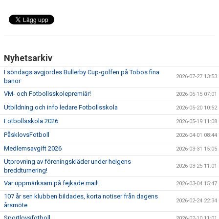
Nyhetsarkiv
I söndags avgjordes Bullerby Cup-golfen på Tobos fina
2026-07-27 13:53
banor
VM- och Fotbollsskolepremiär!
2026-06-15 07:01
Utbildning och info ledare Fotbollsskola
2026-05-20 10:52
Fotbollsskola 2026
2026-05-19 11:08
PåsklovsFotboll
2026-04-01 08:44
Medlemsavgift 2026
2026-03-31 15:05
Utprovning av föreningskläder under helgens
2026-03-25 11:01
breddturnering!
Var uppmärksam på fejkade mail!
2026-03-04 15:47
107 år sen klubben bildades, korta notiser från dagens
2026-02-24 22:34
årsmöte
Sportlovsfotboll
2026-02-10 11:01