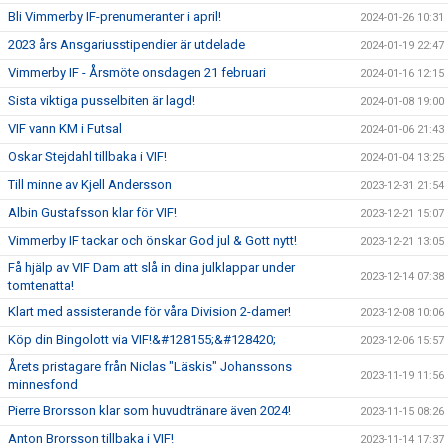
Bli Vimmerby IF-prenumeranter i april!
2024-01-26 10:31
2023 års Ansgariusstipendier är utdelade
2024-01-19 22:47
Vimmerby IF - Årsmöte onsdagen 21 februari
2024-01-16 12:15
Sista viktiga pusselbiten är lagd!
2024-01-08 19:00
VIF vann KM i Futsal
2024-01-06 21:43
Oskar Stejdahl tillbaka i VIF!
2024-01-04 13:25
Till minne av Kjell Andersson
2023-12-31 21:54
Albin Gustafsson klar för VIF!
2023-12-21 15:07
Vimmerby IF tackar och önskar God jul & Gott nytt!
2023-12-21 13:05
Få hjälp av VIF Dam att slå in dina julklappar under
2023-12-14 07:38
tomtenatta!
Klart med assisterande för våra Division 2-damer!
2023-12-08 10:06
Köp din Bingolott via VIF!&#128155;&#128420;
2023-12-06 15:57
Årets pristagare från Niclas "Läskis" Johanssons
2023-11-19 11:56
minnesfond
Pierre Brorsson klar som huvudtränare även 2024!
2023-11-15 08:26
Anton Brorsson tillbaka i VIF!
2023-11-14 17:37