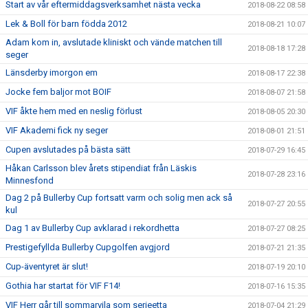
Start av vår eftermiddagsverksamhet nästa vecka
2018-08-22 08:58
Lek & Boll för barn födda 2012
2018-08-21 10:07
Adam kom in, avslutade kliniskt och vände matchen till
2018-08-18 17:28
seger
Länsderby imorgon em
2018-08-17 22:38
Jocke fem baljor mot BOIF
2018-08-07 21:58
VIF åkte hem med en neslig förlust
2018-08-05 20:30
VIF Akademi fick ny seger
2018-08-01 21:51
Cupen avslutades på bästa sätt
2018-07-29 16:45
Håkan Carlsson blev årets stipendiat från Läskis
2018-07-28 23:16
Minnesfond
Dag 2 på Bullerby Cup fortsatt varm och solig men ack så
2018-07-27 20:55
kul
Dag 1 av Bullerby Cup avklarad i rekordhetta
2018-07-27 08:25
Prestigefyllda Bullerby Cupgolfen avgjord
2018-07-21 21:35
Cup-äventyret är slut!
2018-07-19 20:10
Gothia har startat för VIF F14!
2018-07-16 15:35
VIF Herr går till sommarvila som serieetta
2018-07-04 21:29