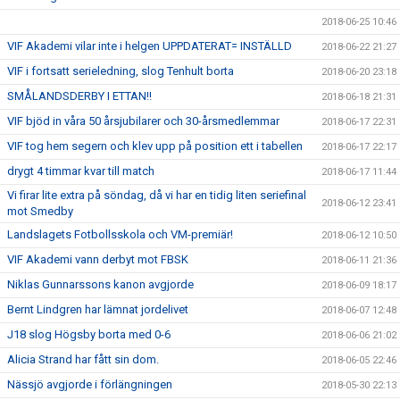
2018-06-25 10:46
VIF Akademi vilar inte i helgen UPPDATERAT= INSTÄLLD
2018-06-22 21:27
VIF i fortsatt serieledning, slog Tenhult borta
2018-06-20 23:18
SMÅLANDSDERBY I ETTAN!!
2018-06-18 21:31
VIF bjöd in våra 50 årsjubilarer och 30-årsmedlemmar
2018-06-17 22:31
VIF tog hem segern och klev upp på position ett i tabellen
2018-06-17 22:17
drygt 4 timmar kvar till match
2018-06-17 11:44
Vi firar lite extra på söndag, då vi har en tidig liten seriefinal
2018-06-12 23:41
mot Smedby
Landslagets Fotbollsskola och VM-premiär!
2018-06-12 10:50
VIF Akademi vann derbyt mot FBSK
2018-06-11 21:36
Niklas Gunnarssons kanon avgjorde
2018-06-09 18:17
Bernt Lindgren har lämnat jordelivet
2018-06-07 12:48
J18 slog Högsby borta med 0-6
2018-06-06 21:02
Alicia Strand har fått sin dom.
2018-06-05 22:46
Nässjö avgjorde i förlängningen
2018-05-30 22:13