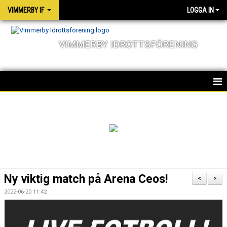
VIMMERBY IF
LOGGA IN
VIMMERBY IDROTTSFÖRENING
HEM
KALENDER
NYHETER
MATCHER
Ny viktig match på Arena Ceos!
<
>
OM FÖRENINGEN
2022-06-20 11:42
SOCIALA ANSVAR