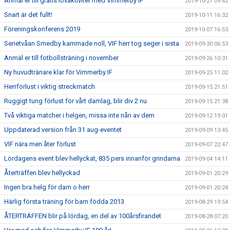
Anmäl er till gratis lovaktivitet med Vimmerby IF
2019-10-21 09:42
Snart är det fullt!
2019-10-11 16:32
Föreningskonferens 2019
2019-10-07 16:53
Serietvåan Smedby kammade noll, VIF herr tog seger i sista
2019-09-30 06:53
Anmäl er till fotbollsträning i november
2019-09-26 10:31
Ny huvudtränare klar för Vimmerby IF
2019-09-25 11:02
Herrförlust i viktig streckmatch
2019-09-15 21:51
Ruggigt tung förlust för vårt damlag, blir div 2 nu
2019-09-15 21:38
Två viktiga matcher i helgen, missa inte nån av dem
2019-09-12 19:01
Uppdaterad version från 31 aug-eventet
2019-09-09 13:45
VIF nära men åter förlust
2019-09-07 22:47
Lördagens event blev hellyckat, 835 pers innanför grindarna
2019-09-04 14:11
Återträffen blev hellyckad
2019-09-01 20:29
Ingen bra helg för dam o herr
2019-09-01 20:24
Härlig första träning för barn födda 2013
2019-08-29 19:54
ÅTERTRÄFFEN blir på lördag, en del av 100årsfirandet
2019-08-28 07:20