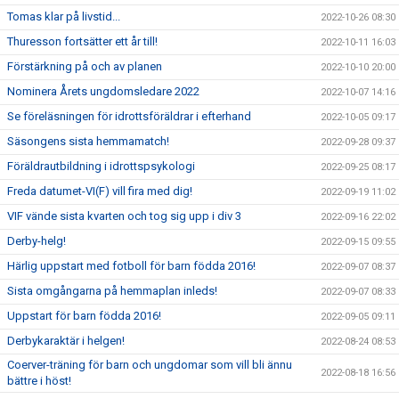
Tomas klar på livstid...
2022-10-26 08:30
Thuresson fortsätter ett år till!
2022-10-11 16:03
Förstärkning på och av planen
2022-10-10 20:00
Nominera Årets ungdomsledare 2022
2022-10-07 14:16
Se föreläsningen för idrottsföräldrar i efterhand
2022-10-05 09:17
Säsongens sista hemmamatch!
2022-09-28 09:37
Föräldrautbildning i idrottspsykologi
2022-09-25 08:17
Freda datumet-VI(F) vill fira med dig!
2022-09-19 11:02
VIF vände sista kvarten och tog sig upp i div 3
2022-09-16 22:02
Derby-helg!
2022-09-15 09:55
Härlig uppstart med fotboll för barn födda 2016!
2022-09-07 08:37
Sista omgångarna på hemmaplan inleds!
2022-09-07 08:33
Uppstart för barn födda 2016!
2022-09-05 09:11
Derbykaraktär i helgen!
2022-08-24 08:53
Coerver-träning för barn och ungdomar som vill bli ännu
2022-08-18 16:56
bättre i höst!