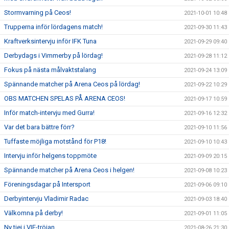
Stormvarning på Ceos!
2021-10-01 10:48
Trupperna inför lördagens match!
2021-09-30 11:43
Kraftverksintervju inför IFK Tuna
2021-09-29 09:40
Derbydags i Vimmerby på lördag!
2021-09-28 11:12
Fokus på nästa målvaktstalang
2021-09-24 13:09
Spännande matcher på Arena Ceos på lördag!
2021-09-22 10:29
OBS MATCHEN SPELAS PÅ ARENA CEOS!
2021-09-17 10:59
Inför match-intervju med Gurra!
2021-09-16 12:32
Var det bara bättre förr?
2021-09-10 11:56
Tuffaste möjliga motstånd för P18!
2021-09-10 10:43
Intervju inför helgens toppmöte
2021-09-09 20:15
Spännande matcher på Arena Ceos i helgen!
2021-09-08 10:23
Föreningsdagar på Intersport
2021-09-06 09:10
Derbyintervju Vladimir Radac
2021-09-03 18:40
Välkomna på derby!
2021-09-01 11:05
Ny tjej i VIF-tröjan
2021-08-26 21:30