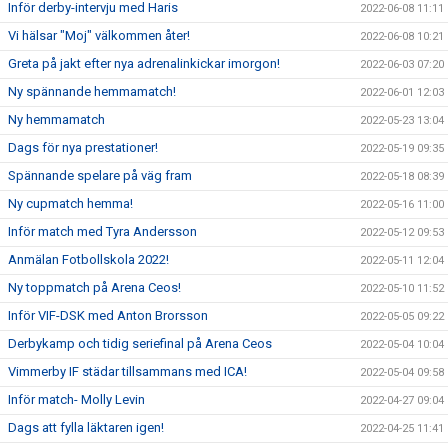
Inför derby-intervju med Haris
2022-06-08 11:11
Vi hälsar "Moj" välkommen åter!
2022-06-08 10:21
Greta på jakt efter nya adrenalinkickar imorgon!
2022-06-03 07:20
Ny spännande hemmamatch!
2022-06-01 12:03
Ny hemmamatch
2022-05-23 13:04
Dags för nya prestationer!
2022-05-19 09:35
Spännande spelare på väg fram
2022-05-18 08:39
Ny cupmatch hemma!
2022-05-16 11:00
Inför match med Tyra Andersson
2022-05-12 09:53
Anmälan Fotbollskola 2022!
2022-05-11 12:04
Ny toppmatch på Arena Ceos!
2022-05-10 11:52
Inför VIF-DSK med Anton Brorsson
2022-05-05 09:22
Derbykamp och tidig seriefinal på Arena Ceos
2022-05-04 10:04
Vimmerby IF städar tillsammans med ICA!
2022-05-04 09:58
Inför match- Molly Levin
2022-04-27 09:04
Dags att fylla läktaren igen!
2022-04-25 11:41