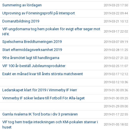
Summering av lördagen
2019-03-23 17:50
Utprovning av Förreningsprofil på Intersport
2019-03-22 09:44
Domarutbildning 2019
2019-03-21 10:12
VIF-ungdomarna tog hem pokalen för evigt efter seger mot
2019-03-17 22:02
HFK
Spelschema Breddturneringen 2019
2019-03-07 09:19
Start eftermiddagsverksamhet 2019
2019-02-28 11:25
99:e årsmötet lagt till handlingarna
2019-02-27 21:22
VIF 100 år-beställ Jubileumsprodukter
2019-02-25 11:07
Exakt en månad kvar till årets största matchevent
2019-02-17 12:12
2019-02-12 10:36
Ledarskapet klart för 2019 i Vimmerby IF Herr
2019-01-30 09:36
Vimmerby IF söker ledare till Fotboll För Alla-laget
2019-01-30 09:25
2019-01-29 09:00
Gamla rivalerna IK Tord borta i div 3 premiären
2019-01-17 22:55
VIF tog hem tredje inteckningen och KM-pokalen stannar i
2019-01-05 18:02
huset