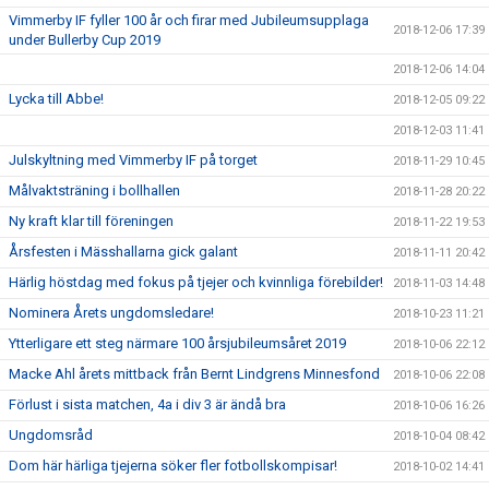
Vimmerby IF fyller 100 år och firar med Jubileumsupplaga
2018-12-06 17:39
under Bullerby Cup 2019
2018-12-06 14:04
Lycka till Abbe!
2018-12-05 09:22
2018-12-03 11:41
Julskyltning med Vimmerby IF på torget
2018-11-29 10:45
Målvaktsträning i bollhallen
2018-11-28 20:22
Ny kraft klar till föreningen
2018-11-22 19:53
Årsfesten i Mässhallarna gick galant
2018-11-11 20:42
Härlig höstdag med fokus på tjejer och kvinnliga förebilder!
2018-11-03 14:48
Nominera Årets ungdomsledare!
2018-10-23 11:21
Ytterligare ett steg närmare 100 årsjubileumsåret 2019
2018-10-06 22:12
Macke Ahl årets mittback från Bernt Lindgrens Minnesfond
2018-10-06 22:08
Förlust i sista matchen, 4a i div 3 är ändå bra
2018-10-06 16:26
Ungdomsråd
2018-10-04 08:42
Dom här härliga tjejerna söker fler fotbollskompisar!
2018-10-02 14:41