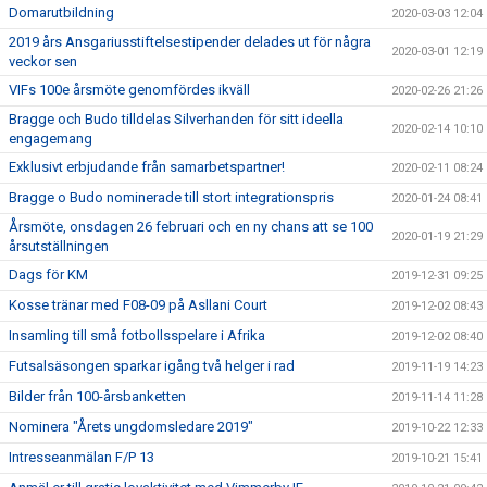
Domarutbildning
2020-03-03 12:04
2019 års Ansgariusstiftelsestipender delades ut för några
2020-03-01 12:19
veckor sen
VIFs 100e årsmöte genomfördes ikväll
2020-02-26 21:26
Bragge och Budo tilldelas Silverhanden för sitt ideella
2020-02-14 10:10
engagemang
Exklusivt erbjudande från samarbetspartner!
2020-02-11 08:24
Bragge o Budo nominerade till stort integrationspris
2020-01-24 08:41
Årsmöte, onsdagen 26 februari och en ny chans att se 100
2020-01-19 21:29
årsutställningen
Dags för KM
2019-12-31 09:25
Kosse tränar med F08-09 på Asllani Court
2019-12-02 08:43
Insamling till små fotbollsspelare i Afrika
2019-12-02 08:40
Futsalsäsongen sparkar igång två helger i rad
2019-11-19 14:23
Bilder från 100-årsbanketten
2019-11-14 11:28
Nominera "Årets ungdomsledare 2019"
2019-10-22 12:33
Intresseanmälan F/P 13
2019-10-21 15:41