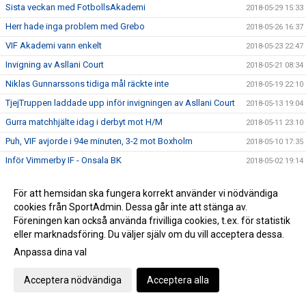
Sista veckan med FotbollsAkademi
2018-05-29 15:33
Herr hade inga problem med Grebo
2018-05-26 16:37
VIF Akademi vann enkelt
2018-05-23 22:47
Invigning av Asllani Court
2018-05-21 08:34
Niklas Gunnarssons tidiga mål räckte inte
2018-05-19 22:10
TjejTruppen laddade upp inför invigningen av Asllani Court
2018-05-13 19:04
Gurra matchhjälte idag i derbyt mot H/M
2018-05-11 23:10
Puh, VIF avjorde i 94e minuten, 3-2 mot Boxholm
2018-05-10 17:35
Inför Vimmerby IF - Onsala BK
2018-05-02 19:14
Boston vann div 6-derbyt mot VIF Akademi
2018-04-29 21:28
För att hemsidan ska fungera korrekt använder vi nödvändiga
VIF besegrade Myresjö med 2-0
2018-04-28 16:25
cookies från SportAdmin. Dessa går inte att stänga av.
Hemmamatch för ett VIF som hittat målformen sista veckan
2018-04-27 21:33
Föreningen kan också använda frivilliga cookies, t.ex. för statistik
eller marknadsföring. Du väljer själv om du vill acceptera dessa.
Bergdalens IK på lördag!
2018-04-27 20:57
Anpassa dina val
Öppettider på kansliet Valborg och 1:a maj
2018-04-26 14:47
Historisk seger för Akademilaget
2018-04-22 22:23
Acceptera nödvändiga
Acceptera alla
Herr vände ett 1-0 underläge till storseger 1-6
2018-04-21 19:53