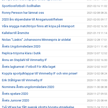
Sportlovsfotboll i bollhallen
2021-02-16 11:02
Ronny Persson har lämnat oss
2021-02-08 08:26
2020 års stipendiater till Ansgariusstiftelsen
2021-02-05 09:17
Våra snygga matchtröjor finns att köpa på Intersport
2021-02-02 16:50
Kallelse till årsmöte
2021-01-19 11:14
Niclas "Läskis" Johanssons Minnespris är utdelat
2020-12-28 17:51
Årets Ungdomsledare 2020
2020-12-11 11:40
Replica-tröjorna klara i butik
2020-12-07 12:52
Ännu en Stejdahl till Vimmerby IF
2020-12-02 16:00
Årets lagkamrat i Fotboll För Alla-laget
2020-12-02 14:07
Koppla sportjulklappar till Vimmerby IF och vinn priser!
2020-12-02 08:24
Erik Ståhlgren till Vimmerby IF
2020-11-30 19:00
Nominera Årets ungdomsledare 2020
2020-11-30 08:38
Årets spelare 2020
2020-11-27 09:55
Årets Juniorer 2020
2020-11-25 08:44
Två VIFare har fått svensk idrotts högsta utmärkelse
2020-11-24 23:13