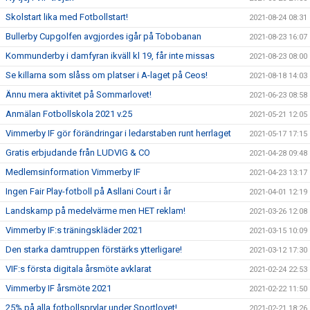
Skolstart lika med Fotbollstart!
2021-08-24 08:31
Bullerby Cupgolfen avgjordes igår på Tobobanan
2021-08-23 16:07
Kommunderby i damfyran ikväll kl 19, får inte missas
2021-08-23 08:00
Se killarna som slåss om platser i A-laget på Ceos!
2021-08-18 14:03
Ännu mera aktivitet på Sommarlovet!
2021-06-23 08:58
Anmälan Fotbollskola 2021 v.25
2021-05-21 12:05
Vimmerby IF gör förändringar i ledarstaben runt herrlaget
2021-05-17 17:15
Gratis erbjudande från LUDVIG & CO
2021-04-28 09:48
Medlemsinformation Vimmerby IF
2021-04-23 13:17
Ingen Fair Play-fotboll på Asllani Court i år
2021-04-01 12:19
Landskamp på medelvärme men HET reklam!
2021-03-26 12:08
Vimmerby IF:s träningskläder 2021
2021-03-15 10:09
Den starka damtruppen förstärks ytterligare!
2021-03-12 17:30
VIF:s första digitala årsmöte avklarat
2021-02-24 22:53
Vimmerby IF årsmöte 2021
2021-02-22 11:50
25% på alla fotbollsprylar under Sportlovet!
2021-02-21 18:26