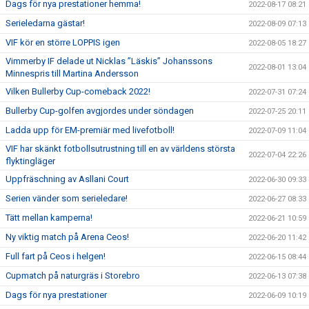
Dags för nya prestationer hemma!
2022-08-17 08:21
Serieledarna gästar!
2022-08-09 07:13
VIF kör en större LOPPIS igen
2022-08-05 18:27
Vimmerby IF delade ut Nicklas ”Läskis” Johanssons
2022-08-01 13:04
Minnespris till Martina Andersson
Vilken Bullerby Cup-comeback 2022!
2022-07-31 07:24
Bullerby Cup-golfen avgjordes under söndagen
2022-07-25 20:11
Ladda upp för EM-premiär med livefotboll!
2022-07-09 11:04
VIF har skänkt fotbollsutrustning till en av världens största
2022-07-04 22:26
flyktingläger
Uppfräschning av Asllani Court
2022-06-30 09:33
Serien vänder som serieledare!
2022-06-27 08:33
Tätt mellan kamperna!
2022-06-21 10:59
Ny viktig match på Arena Ceos!
2022-06-20 11:42
Full fart på Ceos i helgen!
2022-06-15 08:44
Cupmatch på naturgräs i Storebro
2022-06-13 07:38
Dags för nya prestationer
2022-06-09 10:19