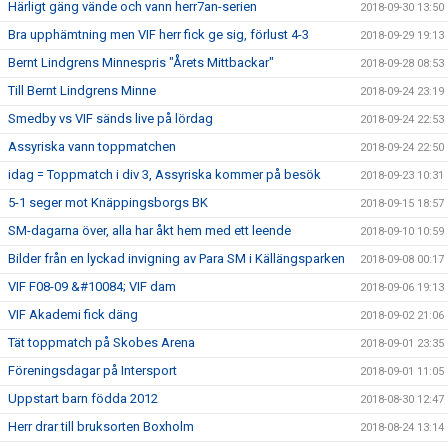
Härligt gäng vände och vann herr7an-serien
2018-09-30 13:50
Bra upphämtning men VIF herr fick ge sig, förlust 4-3
2018-09-29 19:13
Bernt Lindgrens Minnespris "Årets Mittbackar"
2018-09-28 08:53
Till Bernt Lindgrens Minne
2018-09-24 23:19
Smedby vs VIF sänds live på lördag
2018-09-24 22:53
Assyriska vann toppmatchen
2018-09-24 22:50
idag = Toppmatch i div 3, Assyriska kommer på besök
2018-09-23 10:31
5-1 seger mot Knäppingsborgs BK
2018-09-15 18:57
SM-dagarna över, alla har åkt hem med ett leende
2018-09-10 10:59
Bilder från en lyckad invigning av Para SM i Källängsparken
2018-09-08 00:17
VIF F08-09 &#10084; VIF dam
2018-09-06 19:13
VIF Akademi fick däng
2018-09-02 21:06
Tät toppmatch på Skobes Arena
2018-09-01 23:35
Föreningsdagar på Intersport
2018-09-01 11:05
Uppstart barn födda 2012
2018-08-30 12:47
Herr drar till bruksorten Boxholm
2018-08-24 13:14