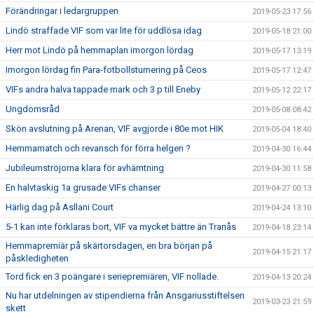
Förändringar i ledargruppen
2019-05-23 17:56
Lindö straffade VIF som var lite för uddlösa idag
2019-05-18 21:00
Herr mot Lindö på hemmaplan imorgon lördag
2019-05-17 13:19
Imorgon lördag fin Para-fotbollsturnering på Ceos
2019-05-17 12:47
VIFs andra halva tappade mark och 3 p till Eneby
2019-05-12 22:17
Ungdomsråd
2019-05-08 08:42
Skön avslutning på Arenan, VIF avgjorde i 80e mot HIK
2019-05-04 18:40
Hemmamatch och revansch för förra helgen ?
2019-04-30 16:44
Jubileumströjorna klara för avhämtning
2019-04-30 11:58
En halvtaskig 1a grusade VIFs chanser
2019-04-27 00:13
Härlig dag på Asllani Court
2019-04-24 13:10
5-1 kan inte förklaras bort, VIF va mycket bättre än Tranås
2019-04-18 23:14
Hemmapremiär på skärtorsdagen, en bra början på
2019-04-15 21:17
påskledigheten
Tord fick en 3 poängare i seriepremiären, VIF nollade.
2019-04-13 20:24
Nu har utdelningen av stipendierna från Ansgariusstiftelsen
2019-03-23 21:59
skett