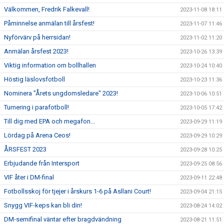
Välkommen, Fredrik Falkevall!
2023-11-08 18:11
Påminnelse anmälan till årsfest!
2023-11-07 11:46
Nyförvärv på herrsidan!
2023-11-02 11:20
Anmälan årsfest 2023!
2023-10-26 13:39
Viktig information om bollhallen
2023-10-24 10:40
Höstig läslovsfotboll
2023-10-23 11:36
Nominera "Årets ungdomsledare" 2023!
2023-10-06 10:51
Turnering i parafotboll!
2023-10-05 17:42
Till dig med EPA och megafon...
2023-09-29 11:19
Lördag på Arena Ceos!
2023-09-29 10:29
ÅRSFEST 2023
2023-09-28 10:25
Erbjudande från Intersport
2023-09-25 08:56
VIF åter i DM-final
2023-09-11 22:48
Fotbollsskoj för tjejer i årskurs 1-6 på Asllani Court!
2023-09-04 21:15
Snygg VIF-keps kan bli din!
2023-08-24 14:02
DM-semifinal väntar efter bragdvändning
2023-08-21 11:51