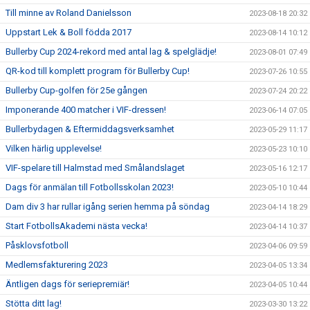
Till minne av Roland Danielsson
2023-08-18 20:32
Uppstart Lek & Boll födda 2017
2023-08-14 10:12
Bullerby Cup 2024-rekord med antal lag & spelglädje!
2023-08-01 07:49
QR-kod till komplett program för Bullerby Cup!
2023-07-26 10:55
Bullerby Cup-golfen för 25e gången
2023-07-24 20:22
Imponerande 400 matcher i VIF-dressen!
2023-06-14 07:05
Bullerbydagen & Eftermiddagsverksamhet
2023-05-29 11:17
Vilken härlig upplevelse!
2023-05-23 10:10
VIF-spelare till Halmstad med Smålandslaget
2023-05-16 12:17
Dags för anmälan till Fotbollsskolan 2023!
2023-05-10 10:44
Dam div 3 har rullar igång serien hemma på söndag
2023-04-14 18:29
Start FotbollsAkademi nästa vecka!
2023-04-14 10:37
Påsklovsfotboll
2023-04-06 09:59
Medlemsfakturering 2023
2023-04-05 13:34
Äntligen dags för seriepremiär!
2023-04-05 10:44
Stötta ditt lag!
2023-03-30 13:22