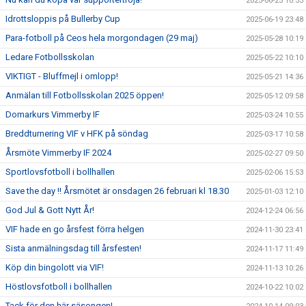
2025-06-25 10:53
Idrottsloppis på Bullerby Cup
2025-06-19 23:48
Para-fotboll på Ceos hela morgondagen (29 maj)
2025-05-28 10:19
Ledare Fotbollsskolan
2025-05-22 10:10
VIKTIGT - Bluffmejl i omlopp!
2025-05-21 14:36
Anmälan till Fotbollsskolan 2025 öppen!
2025-05-12 09:58
Domarkurs Vimmerby IF
2025-03-24 10:55
Breddturnering VIF v HFK på söndag
2025-03-17 10:58
Årsmöte Vimmerby IF 2024
2025-02-27 09:50
Sportlovsfotboll i bollhallen
2025-02-06 15:53
Save the day !! Årsmötet är onsdagen 26 februari kl 18.30
2025-01-03 12:10
God Jul & Gott Nytt År!
2024-12-24 06:56
VIF hade en go årsfest förra helgen
2024-11-30 23:41
Sista anmälningsdag till årsfesten!
2024-11-17 11:49
Köp din bingolott via VIF!
2024-11-13 10:26
Höstlovsfotboll i bollhallen
2024-10-22 10:02
Tack för den här säsongen!