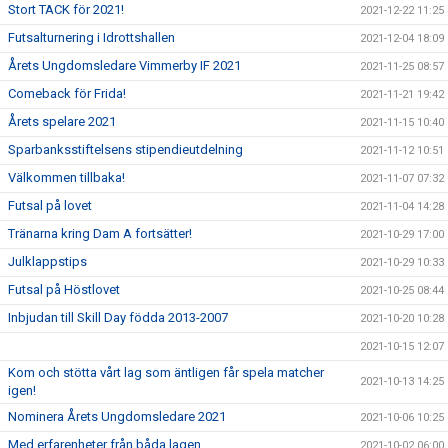
Stort TACK för 2021!
2021-12-22 11:25
Futsalturnering i Idrottshallen
2021-12-04 18:09
Årets Ungdomsledare Vimmerby IF 2021
2021-11-25 08:57
Comeback för Frida!
2021-11-21 19:42
Årets spelare 2021
2021-11-15 10:40
Sparbanksstiftelsens stipendieutdelning
2021-11-12 10:51
Välkommen tillbaka!
2021-11-07 07:32
Futsal på lovet
2021-11-04 14:28
Tränarna kring Dam A fortsätter!
2021-10-29 17:00
Julklappstips
2021-10-29 10:33
Futsal på Höstlovet
2021-10-25 08:44
Inbjudan till Skill Day födda 2013-2007
2021-10-20 10:28
2021-10-15 12:07
Kom och stötta vårt lag som äntligen får spela matcher
2021-10-13 14:25
igen!
Nominera Årets Ungdomsledare 2021
2021-10-06 10:25
Med erfarenheter från båda lagen
2021-10-02 06:00