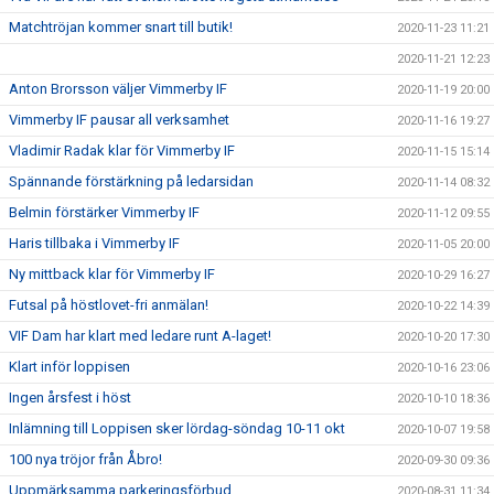
Matchtröjan kommer snart till butik!
2020-11-23 11:21
2020-11-21 12:23
Anton Brorsson väljer Vimmerby IF
2020-11-19 20:00
Vimmerby IF pausar all verksamhet
2020-11-16 19:27
Vladimir Radak klar för Vimmerby IF
2020-11-15 15:14
Spännande förstärkning på ledarsidan
2020-11-14 08:32
Belmin förstärker Vimmerby IF
2020-11-12 09:55
Haris tillbaka i Vimmerby IF
2020-11-05 20:00
Ny mittback klar för Vimmerby IF
2020-10-29 16:27
Futsal på höstlovet-fri anmälan!
2020-10-22 14:39
VIF Dam har klart med ledare runt A-laget!
2020-10-20 17:30
Klart inför loppisen
2020-10-16 23:06
Ingen årsfest i höst
2020-10-10 18:36
Inlämning till Loppisen sker lördag-söndag 10-11 okt
2020-10-07 19:58
100 nya tröjor från Åbro!
2020-09-30 09:36
Uppmärksamma parkeringsförbud
2020-08-31 11:34