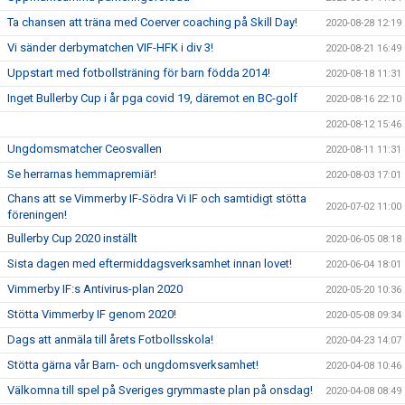
Ta chansen att träna med Coerver coaching på Skill Day!
2020-08-28 12:19
Vi sänder derbymatchen VIF-HFK i div 3!
2020-08-21 16:49
Uppstart med fotbollsträning för barn födda 2014!
2020-08-18 11:31
Inget Bullerby Cup i år pga covid 19, däremot en BC-golf
2020-08-16 22:10
2020-08-12 15:46
Ungdomsmatcher Ceosvallen
2020-08-11 11:31
Se herrarnas hemmapremiär!
2020-08-03 17:01
Chans att se Vimmerby IF-Södra Vi IF och samtidigt stötta
2020-07-02 11:00
föreningen!
Bullerby Cup 2020 inställt
2020-06-05 08:18
Sista dagen med eftermiddagsverksamhet innan lovet!
2020-06-04 18:01
Vimmerby IF:s Antivirus-plan 2020
2020-05-20 10:36
Stötta Vimmerby IF genom 2020!
2020-05-08 09:34
Dags att anmäla till årets Fotbollsskola!
2020-04-23 14:07
Stötta gärna vår Barn- och ungdomsverksamhet!
2020-04-08 10:46
Välkomna till spel på Sveriges grymmaste plan på onsdag!
2020-04-08 08:49