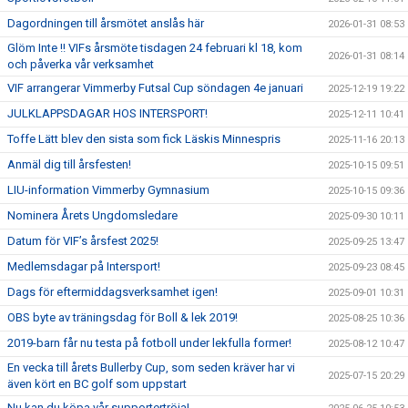
Dagordningen till årsmötet anslås här
2026-01-31 08:53
Glöm Inte !! VIFs årsmöte tisdagen 24 februari kl 18, kom
2026-01-31 08:14
och påverka vår verksamhet
VIF arrangerar Vimmerby Futsal Cup söndagen 4e januari
2025-12-19 19:22
JULKLAPPSDAGAR HOS INTERSPORT!
2025-12-11 10:41
Toffe Lätt blev den sista som fick Läskis Minnespris
2025-11-16 20:13
Anmäl dig till årsfesten!
2025-10-15 09:51
LIU-information Vimmerby Gymnasium
2025-10-15 09:36
Nominera Årets Ungdomsledare
2025-09-30 10:11
Datum för VIF’s årsfest 2025!
2025-09-25 13:47
Medlemsdagar på Intersport!
2025-09-23 08:45
Dags för eftermiddagsverksamhet igen!
2025-09-01 10:31
OBS byte av träningsdag för Boll & lek 2019!
2025-08-25 10:36
2019-barn får nu testa på fotboll under lekfulla former!
2025-08-12 10:47
En vecka till årets Bullerby Cup, som seden kräver har vi
2025-07-15 20:29
även kört en BC golf som uppstart
Nu kan du köpa vår supportertröja!