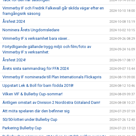
2024-10-14 09:03
Vimmerby IF och Fredrik Falkevall går skilda vägar efter en
2024-10-10 18:00
framgångsrik säsong
Årsfest 2024
2024-10-08 15:19
Nominera Årets Ungdomsledare
2024-10-02 10:15
Vimmerby IF:s verksamhet bara växer...
2024-09-26 08:29
Förtydligande gällande trygg miljö och film/foto av
2024-09-24 16:09
Vimmerby IF:s verksamhet:
Årsfest 2024!
2024-09-17 08:17
Årets sista sammandrag för FFA 2024
2024-09-07 15:44
Vimmerby IF nominerade till Plan Internationals Flickapris
2024-08-19 09:00
Uppstart Lek & Boll för barn födda 2018!
2024-08-12 10:46
Vilken VIF & Bullerby Cup-sommar!
2024-08-09 09:37
Äntligen omstart av Division 2 Nordöstra Götaland Dam!
2024-08-08 10:27
Att möta spelaren där den befinner sig
2024-07-29 07:59
50/50-lotteri under Bullerby Cup
2024-07-26 12:40
Parkering Bullerby Cup
2024-07-23 13:52