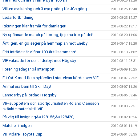
Var med och fira Vimmerby IF 100 år!
2019-08-26 12:28
Vilken avslutning och 3 nya poäng för JCs gäng
2019-08-25 19:40
Ledarfortbildning
2019-08-23 12:27
Riktningen klar framåt för damlaget!
2019-08-22 19:17
Ny spännande match på lördag, tjejerna tror på det!
2019-08-20 11:06
Äntligen, en go seger på hemmaplan mot Eneby
2019-08-17 18:28
Fritt inträde när vi firar 100-år tillsammans!
2019-08-13 21:02
VIF vaknade för sent i derbyt mot Högsby
2019-08-11 08:31
Föreningsdagar på Intersport
2019-08-09 10:25
Ett OAIK med flera nyförvärv i startelvan körde över VIF
2019-08-07 22:52
Anmäl era barn till Skill Day!
2019-08-07 11:26
Länsderby på lördag i Högsby
2019-08-06 09:46
VIF-supportern och sportjournalisten Roland Claesson
2019-08-03 22:51
skänkte material till VIF
På väg till invigning&#128155;&#128420;
2019-08-02 18:56
Matcher i helgen
2019-08-01 11:19
VIF vidare i Toyota Cup
2019-08-01 08:35