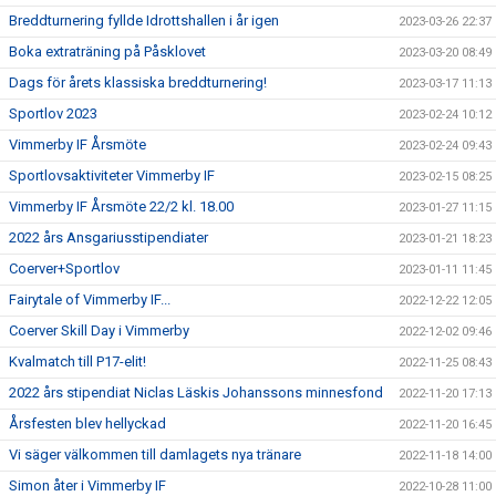
Breddturnering fyllde Idrottshallen i år igen
2023-03-26 22:37
Boka extraträning på Påsklovet
2023-03-20 08:49
Dags för årets klassiska breddturnering!
2023-03-17 11:13
Sportlov 2023
2023-02-24 10:12
Vimmerby IF Årsmöte
2023-02-24 09:43
Sportlovsaktiviteter Vimmerby IF
2023-02-15 08:25
Vimmerby IF Årsmöte 22/2 kl. 18.00
2023-01-27 11:15
2022 års Ansgariusstipendiater
2023-01-21 18:23
Coerver+Sportlov
2023-01-11 11:45
Fairytale of Vimmerby IF...
2022-12-22 12:05
Coerver Skill Day i Vimmerby
2022-12-02 09:46
Kvalmatch till P17-elit!
2022-11-25 08:43
2022 års stipendiat Niclas Läskis Johanssons minnesfond
2022-11-20 17:13
Årsfesten blev hellyckad
2022-11-20 16:45
Vi säger välkommen till damlagets nya tränare
2022-11-18 14:00
Simon åter i Vimmerby IF
2022-10-28 11:00