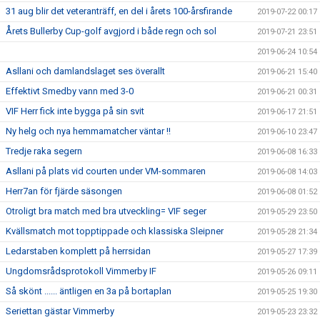
31 aug blir det veteranträff, en del i årets 100-årsfirande
2019-07-22 00:17
Årets Bullerby Cup-golf avgjord i både regn och sol
2019-07-21 23:51
2019-06-24 10:54
Asllani och damlandslaget ses överallt
2019-06-21 15:40
Effektivt Smedby vann med 3-0
2019-06-21 00:31
VIF Herr fick inte bygga på sin svit
2019-06-17 21:51
Ny helg och nya hemmamatcher väntar !!
2019-06-10 23:47
Tredje raka segern
2019-06-08 16:33
Asllani på plats vid courten under VM-sommaren
2019-06-08 14:03
Herr7an för fjärde säsongen
2019-06-08 01:52
Otroligt bra match med bra utveckling= VIF seger
2019-05-29 23:50
Kvällsmatch mot topptippade och klassiska Sleipner
2019-05-28 21:34
Ledarstaben komplett på herrsidan
2019-05-27 17:39
Ungdomsrådsprotokoll Vimmerby IF
2019-05-26 09:11
Så skönt ...... äntligen en 3a på bortaplan
2019-05-25 19:30
Seriettan gästar Vimmerby
2019-05-23 23:32