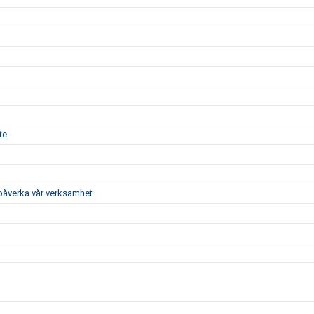
te
 påverka vår verksamhet