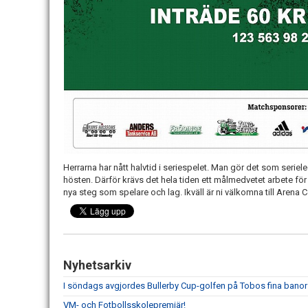
Herrarna har nått halvtid i seriespelet. Man gör det som seriel
hösten. Därför krävs det hela tiden ett målmedvetet arbete för 
nya steg som spelare och lag. Ikväll är ni välkomna till Arena 
Nyhetsarkiv
I söndags avgjordes Bullerby Cup-golfen på Tobos fina banor
VM- och Fotbollsskolepremiär!