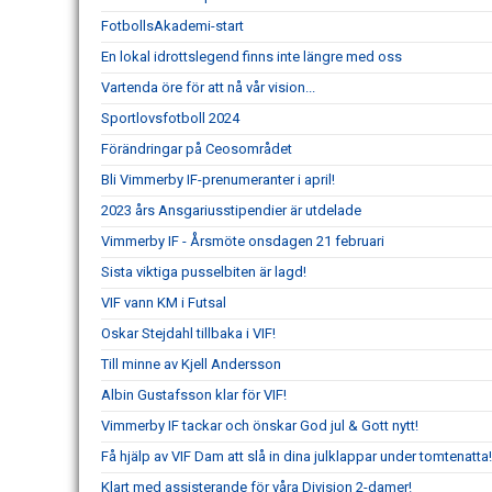
FotbollsAkademi-start
En lokal idrottslegend finns inte längre med oss
Vartenda öre för att nå vår vision...
Sportlovsfotboll 2024
Förändringar på Ceosområdet
Bli Vimmerby IF-prenumeranter i april!
2023 års Ansgariusstipendier är utdelade
Vimmerby IF - Årsmöte onsdagen 21 februari
Sista viktiga pusselbiten är lagd!
VIF vann KM i Futsal
Oskar Stejdahl tillbaka i VIF!
Till minne av Kjell Andersson
Albin Gustafsson klar för VIF!
Vimmerby IF tackar och önskar God jul & Gott nytt!
Få hjälp av VIF Dam att slå in dina julklappar under tomtenatta!
Klart med assisterande för våra Division 2-damer!