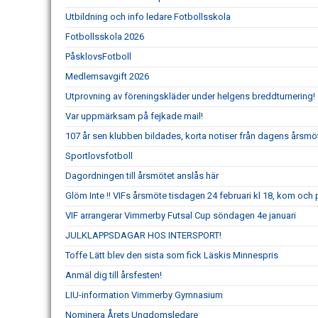
Utbildning och info ledare Fotbollsskola
Fotbollsskola 2026
PåsklovsFotboll
Medlemsavgift 2026
Utprovning av föreningskläder under helgens breddturnering!
Var uppmärksam på fejkade mail!
107 år sen klubben bildades, korta notiser från dagens årsmö
Sportlovsfotboll
Dagordningen till årsmötet anslås här
Glöm Inte !! VIFs årsmöte tisdagen 24 februari kl 18, kom och
VIF arrangerar Vimmerby Futsal Cup söndagen 4e januari
JULKLAPPSDAGAR HOS INTERSPORT!
Toffe Lätt blev den sista som fick Läskis Minnespris
Anmäl dig till årsfesten!
LIU-information Vimmerby Gymnasium
Nominera Årets Ungdomsledare