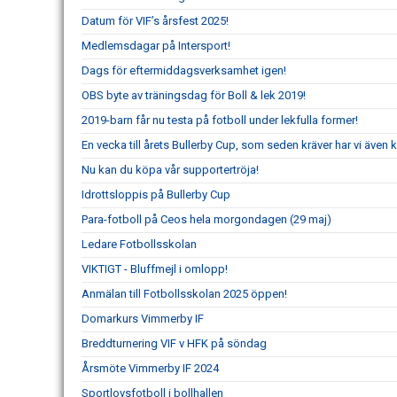
Datum för VIF’s årsfest 2025!
Medlemsdagar på Intersport!
Dags för eftermiddagsverksamhet igen!
OBS byte av träningsdag för Boll & lek 2019!
2019-barn får nu testa på fotboll under lekfulla former!
En vecka till årets Bullerby Cup, som seden kräver har vi även
Nu kan du köpa vår supportertröja!
Idrottsloppis på Bullerby Cup
Para-fotboll på Ceos hela morgondagen (29 maj)
Ledare Fotbollsskolan
VIKTIGT - Bluffmejl i omlopp!
Anmälan till Fotbollsskolan 2025 öppen!
Domarkurs Vimmerby IF
Breddturnering VIF v HFK på söndag
Årsmöte Vimmerby IF 2024
Sportlovsfotboll i bollhallen