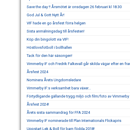
Save the day !! Årsmötet är onsdagen 26 februari kl 18.30
God Jul & Gott Nytt År!
VIF hade en go årsfest förra helgen
Sista anmälningsdag till årsfesten!
Köp din bingolott via VIF!
Höstlovsfotboll i bollhallen
Tack för den här säsongen!
Vimmerby IF och Fredrik Falkevall går skilda vägar efter en 
Årsfest 2024
Nominera Årets Ungdomsledare
Vimmerby IF:s verksamhet bara växer...
Förtydligande gällande trygg miljö och film/foto av Vimmerby 
Årsfest 2024!
Årets sista sammandrag för FFA 2024
Vimmerby IF nominerade till Plan Internationals Flickapris
Uppstart Lek & Boll för barn födda 2018!