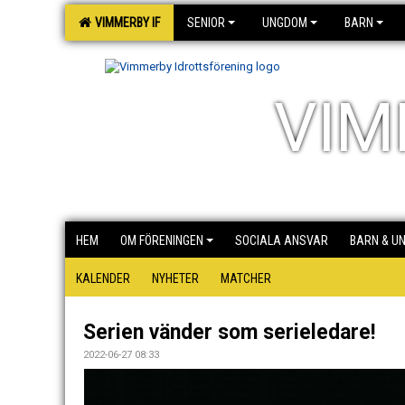
VIMMERBY IF
SENIOR
UNGDOM
BARN
VIM
HEM
OM FÖRENINGEN
SOCIALA ANSVAR
BARN & U
KALENDER
NYHETER
MATCHER
Serien vänder som serieledare!
2022-06-27 08:33