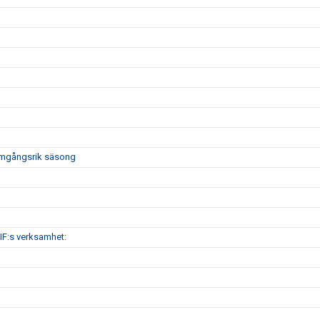
framgångsrik säsong
IF:s verksamhet: