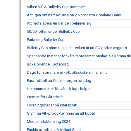
Vilken VIF & Bullerby Cup-sommar!
Äntligen omstart av Division 2 Nordöstra Götaland Dam!
Att möta spelaren där den befinner sig
50/50-lotteri under Bullerby Cup
Parkering Bullerby Cup
Bullerby Cup närmar sig, ett tecken är att BC-golfen avgjorts
Spännande matcher för våra representationslag! Välkomna til
Boka boende i Göteborg!
Dags för sommarens Fotbollsskola-anmäl er nu!
Para-fotboll på Ceos imorgon torsdag
Hemmamatcher för våra A-lag i helgen!
Premiär för Gåfotboll!
Föreningsdagar på Intersport!
Grymma VIF-produkter finns nu att köpa!
Medlemsfakturering 2024
Påsklovsfotboll på Asllani Court