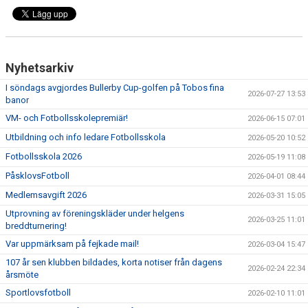
Nyhetsarkiv
I söndags avgjordes Bullerby Cup-golfen på Tobos fina
2026-07-27 13:53
banor
VM- och Fotbollsskolepremiär!
2026-06-15 07:01
Utbildning och info ledare Fotbollsskola
2026-05-20 10:52
Fotbollsskola 2026
2026-05-19 11:08
PåsklovsFotboll
2026-04-01 08:44
Medlemsavgift 2026
2026-03-31 15:05
Utprovning av föreningskläder under helgens
2026-03-25 11:01
breddturnering!
Var uppmärksam på fejkade mail!
2026-03-04 15:47
107 år sen klubben bildades, korta notiser från dagens
2026-02-24 22:34
årsmöte
Sportlovsfotboll
2026-02-10 11:01