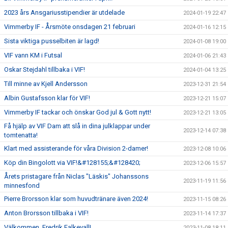
2023 års Ansgariusstipendier är utdelade
2024-01-19 22:47
Vimmerby IF - Årsmöte onsdagen 21 februari
2024-01-16 12:15
Sista viktiga pusselbiten är lagd!
2024-01-08 19:00
VIF vann KM i Futsal
2024-01-06 21:43
Oskar Stejdahl tillbaka i VIF!
2024-01-04 13:25
Till minne av Kjell Andersson
2023-12-31 21:54
Albin Gustafsson klar för VIF!
2023-12-21 15:07
Vimmerby IF tackar och önskar God jul & Gott nytt!
2023-12-21 13:05
Få hjälp av VIF Dam att slå in dina julklappar under
2023-12-14 07:38
tomtenatta!
Klart med assisterande för våra Division 2-damer!
2023-12-08 10:06
Köp din Bingolott via VIF!&#128155;&#128420;
2023-12-06 15:57
Årets pristagare från Niclas "Läskis" Johanssons
2023-11-19 11:56
minnesfond
Pierre Brorsson klar som huvudtränare även 2024!
2023-11-15 08:26
Anton Brorsson tillbaka i VIF!
2023-11-14 17:37
Välkommen, Fredrik Falkevall!
2023-11-08 18:11