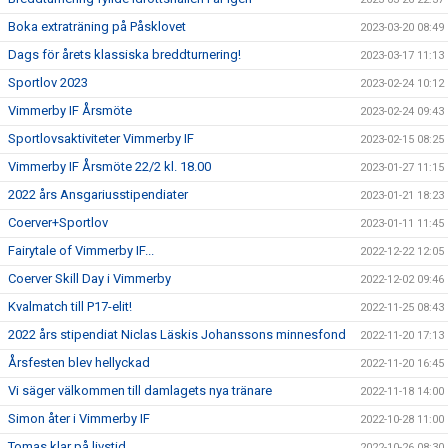
Boka extraträning på Påsklovet
2023-03-20 08:49
Dags för årets klassiska breddturnering!
2023-03-17 11:13
Sportlov 2023
2023-02-24 10:12
Vimmerby IF Årsmöte
2023-02-24 09:43
Sportlovsaktiviteter Vimmerby IF
2023-02-15 08:25
Vimmerby IF Årsmöte 22/2 kl. 18.00
2023-01-27 11:15
2022 års Ansgariusstipendiater
2023-01-21 18:23
Coerver+Sportlov
2023-01-11 11:45
Fairytale of Vimmerby IF...
2022-12-22 12:05
Coerver Skill Day i Vimmerby
2022-12-02 09:46
Kvalmatch till P17-elit!
2022-11-25 08:43
2022 års stipendiat Niclas Läskis Johanssons minnesfond
2022-11-20 17:13
Årsfesten blev hellyckad
2022-11-20 16:45
Vi säger välkommen till damlagets nya tränare
2022-11-18 14:00
Simon åter i Vimmerby IF
2022-10-28 11:00
Tomas klar på livstid...
2022-10-26 08:30