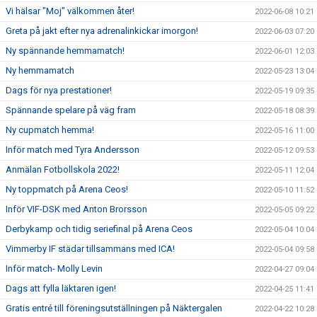
Vi hälsar "Moj" välkommen åter!
2022-06-08 10:21
Greta på jakt efter nya adrenalinkickar imorgon!
2022-06-03 07:20
Ny spännande hemmamatch!
2022-06-01 12:03
Ny hemmamatch
2022-05-23 13:04
Dags för nya prestationer!
2022-05-19 09:35
Spännande spelare på väg fram
2022-05-18 08:39
Ny cupmatch hemma!
2022-05-16 11:00
Inför match med Tyra Andersson
2022-05-12 09:53
Anmälan Fotbollskola 2022!
2022-05-11 12:04
Ny toppmatch på Arena Ceos!
2022-05-10 11:52
Inför VIF-DSK med Anton Brorsson
2022-05-05 09:22
Derbykamp och tidig seriefinal på Arena Ceos
2022-05-04 10:04
Vimmerby IF städar tillsammans med ICA!
2022-05-04 09:58
Inför match- Molly Levin
2022-04-27 09:04
Dags att fylla läktaren igen!
2022-04-25 11:41
Gratis entré till föreningsutställningen på Näktergalen
2022-04-22 10:28