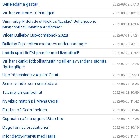
Serieledarna gästar!
2022-08-09 07:13
VIF kör en större LOPPIS igen
2022-08-05 18:27
Vimmerby IF delade ut Nicklas ”Läskis” Johanssons
2022-08-01 13:04
Minnespris till Martina Andersson
Vilken Bullerby Cup-comeback 2022!
2022-07-31 07:24
Bullerby Cup-golfen avgjordes under söndagen
2022-07-25 20:11
Ladda upp för EM-premiär med livefotboll!
2022-07-09 11:04
VIF har skänkt fotbollsutrustning till en av världens största
2022-07-04 22:26
flyktingläger
Uppfräschning av Asllani Court
2022-06-30 09:33
Serien vänder som serieledare!
2022-06-27 08:33
Tätt mellan kamperna!
2022-06-21 10:59
Ny viktig match på Arena Ceos!
2022-06-20 11:42
Full fart på Ceos i helgen!
2022-06-15 08:44
Cupmatch på naturgräs i Storebro
2022-06-13 07:38
Dags för nya prestationer
2022-06-09 10:19
Inför derby-intervju med Haris
2022-06-08 11:11