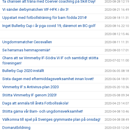
Ta chansen att träna med Coerver coaching på Skill Day!
2020-08-28 12:19
Vi sänder derbymatchen VIF-HFK i div 3!
2020-08-21 16:49
Uppstart med fotbollsträning för barn födda 2014!
2020-08-18 11:31
Inget Bullerby Cup i år pga covid 19, däremot en BC-golf
2020-08-16 22:10
2020-08-12 15:46
Ungdomsmatcher Ceosvallen
2020-08-11 11:31
Se herrarnas hemmapremiär!
2020-08-03 17:01
Chans att se Vimmerby IF-Södra Vi IF och samtidigt stötta
2020-07-02 11:00
föreningen!
Bullerby Cup 2020 inställt
2020-06-05 08:18
Sista dagen med eftermiddagsverksamhet innan lovet!
2020-06-04 18:01
Vimmerby IF:s Antivirus-plan 2020
2020-05-20 10:36
Stötta Vimmerby IF genom 2020!
2020-05-08 09:34
Dags att anmäla till årets Fotbollsskola!
2020-04-23 14:07
Stötta gärna vår Barn- och ungdomsverksamhet!
2020-04-08 10:46
Välkomna till spel på Sveriges grymmaste plan på onsdag!
2020-04-08 08:49
Domarutbildning
2020-03-03 12:04