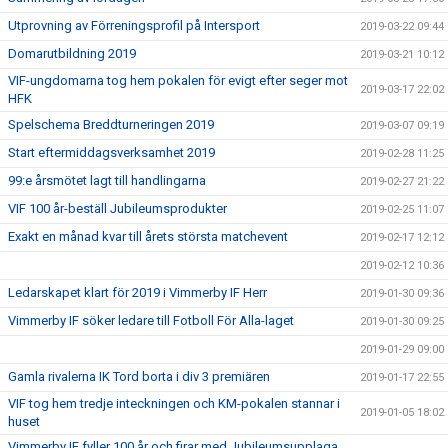
Utprovning av Förreningsprofil på Intersport
2019-03-22 09:44
Domarutbildning 2019
2019-03-21 10:12
VIF-ungdomarna tog hem pokalen för evigt efter seger mot
2019-03-17 22:02
HFK
Spelschema Breddturneringen 2019
2019-03-07 09:19
Start eftermiddagsverksamhet 2019
2019-02-28 11:25
99:e årsmötet lagt till handlingarna
2019-02-27 21:22
VIF 100 år-beställ Jubileumsprodukter
2019-02-25 11:07
Exakt en månad kvar till årets största matchevent
2019-02-17 12:12
2019-02-12 10:36
Ledarskapet klart för 2019 i Vimmerby IF Herr
2019-01-30 09:36
Vimmerby IF söker ledare till Fotboll För Alla-laget
2019-01-30 09:25
2019-01-29 09:00
Gamla rivalerna IK Tord borta i div 3 premiären
2019-01-17 22:55
VIF tog hem tredje inteckningen och KM-pokalen stannar i
2019-01-05 18:02
huset
Vimmerby IF fyller 100 år och firar med Jubileumsupplaga