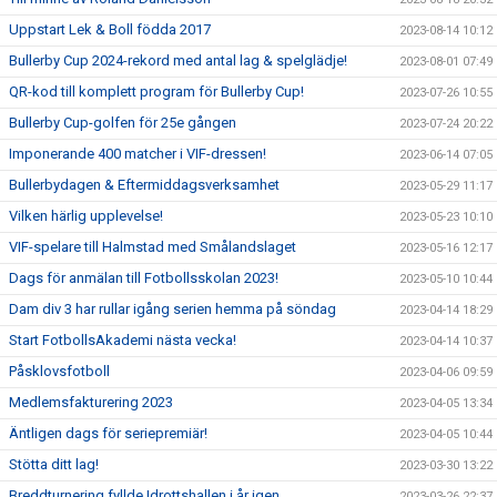
Uppstart Lek & Boll födda 2017
2023-08-14 10:12
Bullerby Cup 2024-rekord med antal lag & spelglädje!
2023-08-01 07:49
QR-kod till komplett program för Bullerby Cup!
2023-07-26 10:55
Bullerby Cup-golfen för 25e gången
2023-07-24 20:22
Imponerande 400 matcher i VIF-dressen!
2023-06-14 07:05
Bullerbydagen & Eftermiddagsverksamhet
2023-05-29 11:17
Vilken härlig upplevelse!
2023-05-23 10:10
VIF-spelare till Halmstad med Smålandslaget
2023-05-16 12:17
Dags för anmälan till Fotbollsskolan 2023!
2023-05-10 10:44
Dam div 3 har rullar igång serien hemma på söndag
2023-04-14 18:29
Start FotbollsAkademi nästa vecka!
2023-04-14 10:37
Påsklovsfotboll
2023-04-06 09:59
Medlemsfakturering 2023
2023-04-05 13:34
Äntligen dags för seriepremiär!
2023-04-05 10:44
Stötta ditt lag!
2023-03-30 13:22
Breddturnering fyllde Idrottshallen i år igen
2023-03-26 22:37