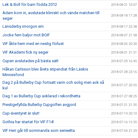
Lek & Boll för barn födda 2012
2018-08-21 10:07
Adam kom in, avslutade kliniskt och vände matchen till
2018-08-18 17:28
seger
Länsderby imorgon em
2018-08-17 22:38
Jocke fem baljor mot BOIF
2018-08-07 21:58
VIF åkte hem med en neslig förlust
2018-08-05 20:30
VIF Akademi fick ny seger
2018-08-01 21:51
Cupen avslutades på bästa sätt
2018-07-29 16:45
Håkan Carlsson blev årets stipendiat från Läskis
2018-07-28 23:16
Minnesfond
Dag 2 på Bullerby Cup fortsatt varm och solig men ack så
2018-07-27 20:55
kul
Dag 1 av Bullerby Cup avklarad i rekordhetta
2018-07-27 08:25
Prestigefyllda Bullerby Cupgolfen avgjord
2018-07-21 21:35
Cup-äventyret är slut!
2018-07-19 20:10
Gothia har startat för VIF F14!
2018-07-16 15:35
VIF Herr går till sommarvila som serieetta
2018-07-04 21:29