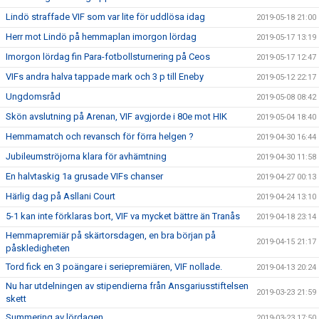
Lindö straffade VIF som var lite för uddlösa idag
2019-05-18 21:00
Herr mot Lindö på hemmaplan imorgon lördag
2019-05-17 13:19
Imorgon lördag fin Para-fotbollsturnering på Ceos
2019-05-17 12:47
VIFs andra halva tappade mark och 3 p till Eneby
2019-05-12 22:17
Ungdomsråd
2019-05-08 08:42
Skön avslutning på Arenan, VIF avgjorde i 80e mot HIK
2019-05-04 18:40
Hemmamatch och revansch för förra helgen ?
2019-04-30 16:44
Jubileumströjorna klara för avhämtning
2019-04-30 11:58
En halvtaskig 1a grusade VIFs chanser
2019-04-27 00:13
Härlig dag på Asllani Court
2019-04-24 13:10
5-1 kan inte förklaras bort, VIF va mycket bättre än Tranås
2019-04-18 23:14
Hemmapremiär på skärtorsdagen, en bra början på
2019-04-15 21:17
påskledigheten
Tord fick en 3 poängare i seriepremiären, VIF nollade.
2019-04-13 20:24
Nu har utdelningen av stipendierna från Ansgariusstiftelsen
2019-03-23 21:59
skett
Summering av lördagen
2019-03-23 17:50