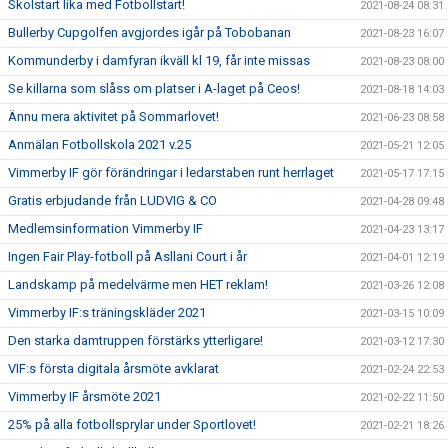
Skolstart lika med Fotbollstart!
2021-08-24 08:31
Bullerby Cupgolfen avgjordes igår på Tobobanan
2021-08-23 16:07
Kommunderby i damfyran ikväll kl 19, får inte missas
2021-08-23 08:00
Se killarna som slåss om platser i A-laget på Ceos!
2021-08-18 14:03
Ännu mera aktivitet på Sommarlovet!
2021-06-23 08:58
Anmälan Fotbollskola 2021 v.25
2021-05-21 12:05
Vimmerby IF gör förändringar i ledarstaben runt herrlaget
2021-05-17 17:15
Gratis erbjudande från LUDVIG & CO
2021-04-28 09:48
Medlemsinformation Vimmerby IF
2021-04-23 13:17
Ingen Fair Play-fotboll på Asllani Court i år
2021-04-01 12:19
Landskamp på medelvärme men HET reklam!
2021-03-26 12:08
Vimmerby IF:s träningskläder 2021
2021-03-15 10:09
Den starka damtruppen förstärks ytterligare!
2021-03-12 17:30
VIF:s första digitala årsmöte avklarat
2021-02-24 22:53
Vimmerby IF årsmöte 2021
2021-02-22 11:50
25% på alla fotbollsprylar under Sportlovet!
2021-02-21 18:26