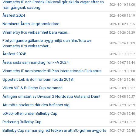
Vimmerby IF och Fredrik Falkevall går skilda vägar efter en
2024-10-10 18:00
framgångsrik säsong
Årsfest 2024
2024-10-08 15:19
Nominera Årets Ungdomsledare
2024-10-02 10:15
Vimmerby IF:s verksamhet bara växer...
2024-09-26 08:29
Förtydligande gällande trygg miljö och film/foto av
2024-09-24 16:09
Vimmerby IF:s verksamhet:
Årsfest 2024!
2024-09-17 08:17
Årets sista sammandrag för FFA 2024
2024-09-07 15:44
Vimmerby IF nominerade till Plan Internationals Flickapris
2024-08-19 09:00
Uppstart Lek & Boll för barn födda 2018!
2024-08-12 10:46
Vilken VIF & Bullerby Cup-sommar!
2024-08-09 09:37
Äntligen omstart av Division 2 Nordöstra Götaland Dam!
2024-08-08 10:27
Att möta spelaren där den befinner sig
2024-07-29 07:59
50/50-lotteri under Bullerby Cup
2024-07-26 12:40
Parkering Bullerby Cup
2024-07-23 13:52
Bullerby Cup närmar sig, ett tecken är att BC-golfen avgjorts
2024-07-21 22:40