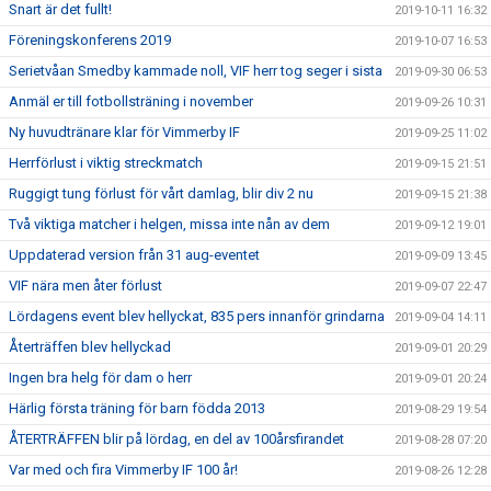
Snart är det fullt!
2019-10-11 16:32
Föreningskonferens 2019
2019-10-07 16:53
Serietvåan Smedby kammade noll, VIF herr tog seger i sista
2019-09-30 06:53
Anmäl er till fotbollsträning i november
2019-09-26 10:31
Ny huvudtränare klar för Vimmerby IF
2019-09-25 11:02
Herrförlust i viktig streckmatch
2019-09-15 21:51
Ruggigt tung förlust för vårt damlag, blir div 2 nu
2019-09-15 21:38
Två viktiga matcher i helgen, missa inte nån av dem
2019-09-12 19:01
Uppdaterad version från 31 aug-eventet
2019-09-09 13:45
VIF nära men åter förlust
2019-09-07 22:47
Lördagens event blev hellyckat, 835 pers innanför grindarna
2019-09-04 14:11
Återträffen blev hellyckad
2019-09-01 20:29
Ingen bra helg för dam o herr
2019-09-01 20:24
Härlig första träning för barn födda 2013
2019-08-29 19:54
ÅTERTRÄFFEN blir på lördag, en del av 100årsfirandet
2019-08-28 07:20
Var med och fira Vimmerby IF 100 år!
2019-08-26 12:28