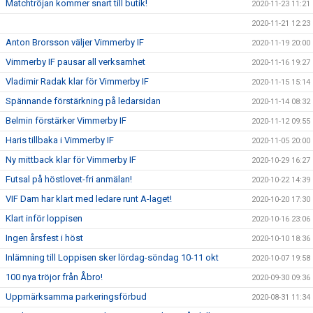
Matchtröjan kommer snart till butik!
2020-11-23 11:21
2020-11-21 12:23
Anton Brorsson väljer Vimmerby IF
2020-11-19 20:00
Vimmerby IF pausar all verksamhet
2020-11-16 19:27
Vladimir Radak klar för Vimmerby IF
2020-11-15 15:14
Spännande förstärkning på ledarsidan
2020-11-14 08:32
Belmin förstärker Vimmerby IF
2020-11-12 09:55
Haris tillbaka i Vimmerby IF
2020-11-05 20:00
Ny mittback klar för Vimmerby IF
2020-10-29 16:27
Futsal på höstlovet-fri anmälan!
2020-10-22 14:39
VIF Dam har klart med ledare runt A-laget!
2020-10-20 17:30
Klart inför loppisen
2020-10-16 23:06
Ingen årsfest i höst
2020-10-10 18:36
Inlämning till Loppisen sker lördag-söndag 10-11 okt
2020-10-07 19:58
100 nya tröjor från Åbro!
2020-09-30 09:36
Uppmärksamma parkeringsförbud
2020-08-31 11:34