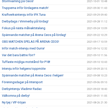
Stormvarning på Ceos!
2021-10-01 10:48
Trupperna inför lördagens match!
2021-09-30 11:43
Kraftverksintervju inför IFK Tuna
2021-09-29 09:40
Derbydags i Vimmerby på lördag!
2021-09-28 11:12
Fokus på nästa målvaktstalang
2021-09-24 13:09
Spännande matcher på Arena Ceos på lördag!
2021-09-22 10:29
OBS MATCHEN SPELAS PÅ ARENA CEOS!
2021-09-17 10:59
Inför match-intervju med Gurra!
2021-09-16 12:32
Var det bara bättre förr?
2021-09-10 11:56
Tuffaste möjliga motstånd för P18!
2021-09-10 10:43
Intervju inför helgens toppmöte
2021-09-09 20:15
Spännande matcher på Arena Ceos i helgen!
2021-09-08 10:23
Föreningsdagar på Intersport
2021-09-06 09:10
Derbyintervju Vladimir Radac
2021-09-03 18:40
Välkomna på derby!
2021-09-01 11:05
Ny tjej i VIF-tröjan
2021-08-26 21:30