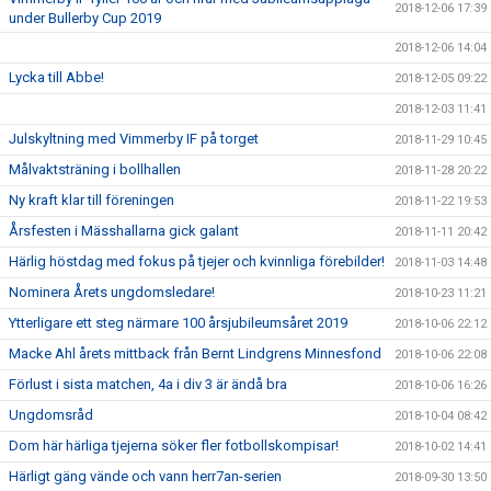
2018-12-06 17:39
under Bullerby Cup 2019
2018-12-06 14:04
Lycka till Abbe!
2018-12-05 09:22
2018-12-03 11:41
Julskyltning med Vimmerby IF på torget
2018-11-29 10:45
Målvaktsträning i bollhallen
2018-11-28 20:22
Ny kraft klar till föreningen
2018-11-22 19:53
Årsfesten i Mässhallarna gick galant
2018-11-11 20:42
Härlig höstdag med fokus på tjejer och kvinnliga förebilder!
2018-11-03 14:48
Nominera Årets ungdomsledare!
2018-10-23 11:21
Ytterligare ett steg närmare 100 årsjubileumsåret 2019
2018-10-06 22:12
Macke Ahl årets mittback från Bernt Lindgrens Minnesfond
2018-10-06 22:08
Förlust i sista matchen, 4a i div 3 är ändå bra
2018-10-06 16:26
Ungdomsråd
2018-10-04 08:42
Dom här härliga tjejerna söker fler fotbollskompisar!
2018-10-02 14:41
Härligt gäng vände och vann herr7an-serien
2018-09-30 13:50