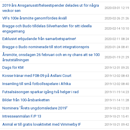
2019 års Ansgariusstiftelsestipender delades ut för några
2020-03-01 12:19
veckor sen
VIFs 100e årsmöte genomfördes ikväll
2020-02-26 21:26
Bragge och Budo tilldelas Silverhanden för sitt ideella
2020-02-14 10:10
engagemang
Exklusivt erbjudande från samarbetspartner!
2020-02-11 08:24
Bragge o Budo nominerade till stort integrationspris
2020-01-24 08:41
Årsmöte, onsdagen 26 februari och en ny chans att se 100
2020-01-19 21:29
årsutställningen
Dags för KM
2019-12-31 09:25
Kosse tränar med F08-09 på Asllani Court
2019-12-02 08:43
Insamling till små fotbollsspelare i Afrika
2019-12-02 08:40
Futsalsäsongen sparkar igång två helger i rad
2019-11-19 14:23
Bilder från 100-årsbanketten
2019-11-14 11:28
Nominera "Årets ungdomsledare 2019"
2019-10-22 12:33
Intresseanmälan F/P 13
2019-10-21 15:41
Anmäl er till gratis lovaktivitet med Vimmerby IF
2019-10-21 09:42