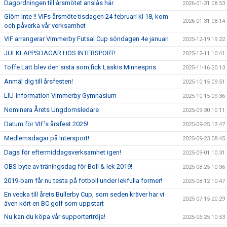
Dagordningen till årsmötet anslås här
2026-01-31 08:53
Glöm Inte !! VIFs årsmöte tisdagen 24 februari kl 18, kom
2026-01-31 08:14
och påverka vår verksamhet
VIF arrangerar Vimmerby Futsal Cup söndagen 4e januari
2025-12-19 19:22
JULKLAPPSDAGAR HOS INTERSPORT!
2025-12-11 10:41
Toffe Lätt blev den sista som fick Läskis Minnespris
2025-11-16 20:13
Anmäl dig till årsfesten!
2025-10-15 09:51
LIU-information Vimmerby Gymnasium
2025-10-15 09:36
Nominera Årets Ungdomsledare
2025-09-30 10:11
Datum för VIF’s årsfest 2025!
2025-09-25 13:47
Medlemsdagar på Intersport!
2025-09-23 08:45
Dags för eftermiddagsverksamhet igen!
2025-09-01 10:31
OBS byte av träningsdag för Boll & lek 2019!
2025-08-25 10:36
2019-barn får nu testa på fotboll under lekfulla former!
2025-08-12 10:47
En vecka till årets Bullerby Cup, som seden kräver har vi
2025-07-15 20:29
även kört en BC golf som uppstart
Nu kan du köpa vår supportertröja!
2025-06-25 10:53