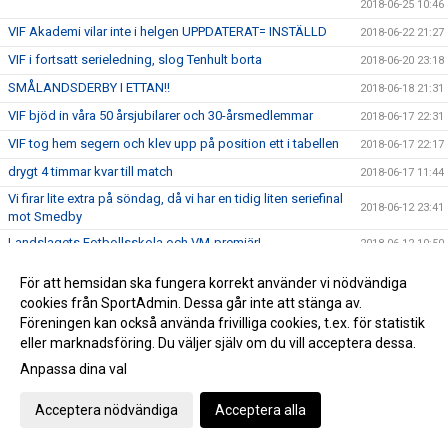
2018-06-25 10:46
VIF Akademi vilar inte i helgen UPPDATERAT= INSTÄLLD
2018-06-22 21:27
VIF i fortsatt serieledning, slog Tenhult borta
2018-06-20 23:18
SMÅLANDSDERBY I ETTAN!!
2018-06-18 21:31
VIF bjöd in våra 50 årsjubilarer och 30-årsmedlemmar
2018-06-17 22:31
VIF tog hem segern och klev upp på position ett i tabellen
2018-06-17 22:17
drygt 4 timmar kvar till match
2018-06-17 11:44
Vi firar lite extra på söndag, då vi har en tidig liten seriefinal
2018-06-12 23:41
mot Smedby
Landslagets Fotbollsskola och VM-premiär!
2018-06-12 10:50
VIF Akademi vann derbyt mot FBSK
2018-06-11 21:36
För att hemsidan ska fungera korrekt använder vi nödvändiga
Niklas Gunnarssons kanon avgjorde
2018-06-09 18:17
cookies från SportAdmin. Dessa går inte att stänga av.
Föreningen kan också använda frivilliga cookies, t.ex. för statistik
Bernt Lindgren har lämnat jordelivet
2018-06-07 12:48
eller marknadsföring. Du väljer själv om du vill acceptera dessa.
J18 slog Högsby borta med 0-6
2018-06-06 21:02
Anpassa dina val
Alicia Strand har fått sin dom.
2018-06-05 22:46
Acceptera nödvändiga
Acceptera alla
Nässjö avgjorde i förlängningen
2018-05-30 22:13
Sista veckan med FotbollsAkademi
2018-05-29 15:33