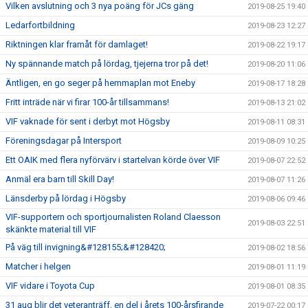
Vilken avslutning och 3 nya poäng för JCs gäng
2019-08-25 19:40
Ledarfortbildning
2019-08-23 12:27
Riktningen klar framåt för damlaget!
2019-08-22 19:17
Ny spännande match på lördag, tjejerna tror på det!
2019-08-20 11:06
Äntligen, en go seger på hemmaplan mot Eneby
2019-08-17 18:28
Fritt inträde när vi firar 100-år tillsammans!
2019-08-13 21:02
VIF vaknade för sent i derbyt mot Högsby
2019-08-11 08:31
Föreningsdagar på Intersport
2019-08-09 10:25
Ett OAIK med flera nyförvärv i startelvan körde över VIF
2019-08-07 22:52
Anmäl era barn till Skill Day!
2019-08-07 11:26
Länsderby på lördag i Högsby
2019-08-06 09:46
VIF-supportern och sportjournalisten Roland Claesson
2019-08-03 22:51
skänkte material till VIF
På väg till invigning&#128155;&#128420;
2019-08-02 18:56
Matcher i helgen
2019-08-01 11:19
VIF vidare i Toyota Cup
2019-08-01 08:35
31 aug blir det veteranträff, en del i årets 100-årsfirande
2019-07-22 00:17