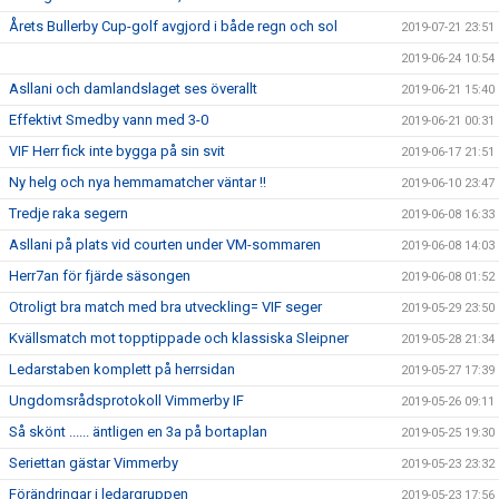
Årets Bullerby Cup-golf avgjord i både regn och sol
2019-07-21 23:51
2019-06-24 10:54
Asllani och damlandslaget ses överallt
2019-06-21 15:40
Effektivt Smedby vann med 3-0
2019-06-21 00:31
VIF Herr fick inte bygga på sin svit
2019-06-17 21:51
Ny helg och nya hemmamatcher väntar !!
2019-06-10 23:47
Tredje raka segern
2019-06-08 16:33
Asllani på plats vid courten under VM-sommaren
2019-06-08 14:03
Herr7an för fjärde säsongen
2019-06-08 01:52
Otroligt bra match med bra utveckling= VIF seger
2019-05-29 23:50
Kvällsmatch mot topptippade och klassiska Sleipner
2019-05-28 21:34
Ledarstaben komplett på herrsidan
2019-05-27 17:39
Ungdomsrådsprotokoll Vimmerby IF
2019-05-26 09:11
Så skönt ...... äntligen en 3a på bortaplan
2019-05-25 19:30
Seriettan gästar Vimmerby
2019-05-23 23:32
Förändringar i ledargruppen
2019-05-23 17:56