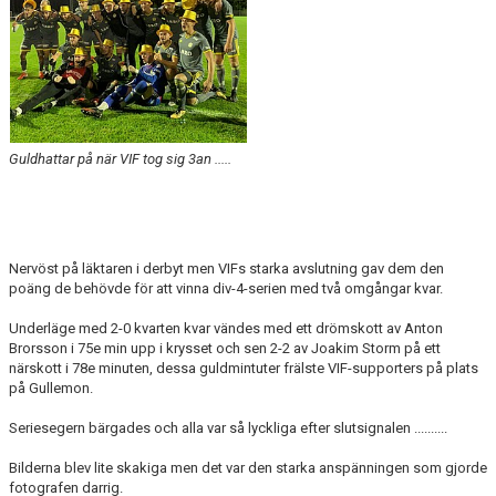
Guldhattar på när VIF tog sig 3an .....
Nervöst på läktaren i derbyt men VIFs starka avslutning gav dem den
poäng de behövde för att vinna div-4-serien med två omgångar kvar.
Underläge med 2-0 kvarten kvar vändes med ett drömskott av Anton
Brorsson i 75e min upp i krysset och sen 2-2 av Joakim Storm på ett
närskott i 78e minuten, dessa guldmintuter frälste VIF-supporters på plats
på Gullemon.
Seriesegern bärgades och alla var så lyckliga efter slutsignalen ..........
Bilderna blev lite skakiga men det var den starka anspänningen som gjorde
fotografen darrig.