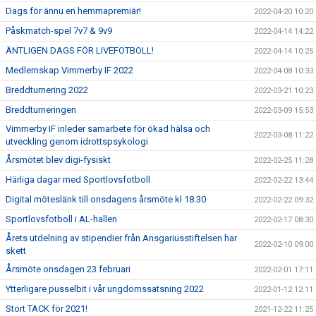
Dags för ännu en hemmapremiär!
2022-04-20 10:20
Påskmatch-spel 7v7 & 9v9
2022-04-14 14:22
ÄNTLIGEN DAGS FÖR LIVEFOTBOLL!
2022-04-14 10:25
Medlemskap Vimmerby IF 2022
2022-04-08 10:33
Breddturnering 2022
2022-03-21 10:23
Breddturneringen
2022-03-09 15:53
Vimmerby IF inleder samarbete för ökad hälsa och
2022-03-08 11:22
utveckling genom idrottspsykologi
Årsmötet blev digi-fysiskt
2022-02-25 11:28
Härliga dagar med Sportlovsfotboll
2022-02-22 13:44
Digital möteslänk till onsdagens årsmöte kl 18.30
2022-02-22 09:32
Sportlovsfotboll i AL-hallen
2022-02-17 08:30
Årets utdelning av stipendier från Ansgariusstiftelsen har
2022-02-10 09:00
skett
Årsmöte onsdagen 23 februari
2022-02-01 17:11
Ytterligare pusselbit i vår ungdomssatsning 2022
2022-01-12 12:11
Stort TACK för 2021!
2021-12-22 11:25