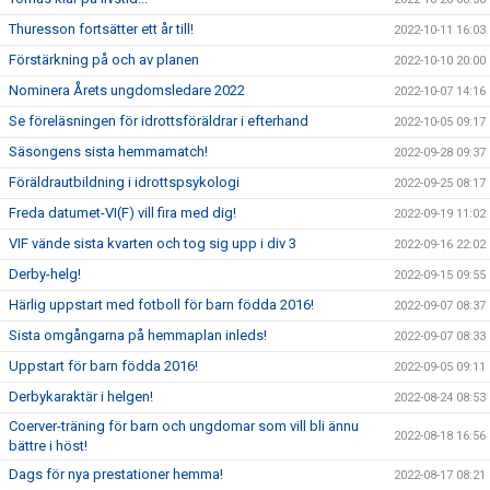
Thuresson fortsätter ett år till!
2022-10-11 16:03
Förstärkning på och av planen
2022-10-10 20:00
Nominera Årets ungdomsledare 2022
2022-10-07 14:16
Se föreläsningen för idrottsföräldrar i efterhand
2022-10-05 09:17
Säsongens sista hemmamatch!
2022-09-28 09:37
Föräldrautbildning i idrottspsykologi
2022-09-25 08:17
Freda datumet-VI(F) vill fira med dig!
2022-09-19 11:02
VIF vände sista kvarten och tog sig upp i div 3
2022-09-16 22:02
Derby-helg!
2022-09-15 09:55
Härlig uppstart med fotboll för barn födda 2016!
2022-09-07 08:37
Sista omgångarna på hemmaplan inleds!
2022-09-07 08:33
Uppstart för barn födda 2016!
2022-09-05 09:11
Derbykaraktär i helgen!
2022-08-24 08:53
Coerver-träning för barn och ungdomar som vill bli ännu
2022-08-18 16:56
bättre i höst!
Dags för nya prestationer hemma!
2022-08-17 08:21