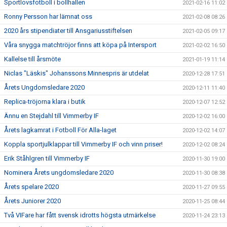
Sportlovsfotboll i bollhallen
2021-02-16 11:02
Ronny Persson har lämnat oss
2021-02-08 08:26
2020 års stipendiater till Ansgariusstiftelsen
2021-02-05 09:17
Våra snygga matchtröjor finns att köpa på Intersport
2021-02-02 16:50
Kallelse till årsmöte
2021-01-19 11:14
Niclas "Läskis" Johanssons Minnespris är utdelat
2020-12-28 17:51
Årets Ungdomsledare 2020
2020-12-11 11:40
Replica-tröjorna klara i butik
2020-12-07 12:52
Ännu en Stejdahl till Vimmerby IF
2020-12-02 16:00
Årets lagkamrat i Fotboll För Alla-laget
2020-12-02 14:07
Koppla sportjulklappar till Vimmerby IF och vinn priser!
2020-12-02 08:24
Erik Ståhlgren till Vimmerby IF
2020-11-30 19:00
Nominera Årets ungdomsledare 2020
2020-11-30 08:38
Årets spelare 2020
2020-11-27 09:55
Årets Juniorer 2020
2020-11-25 08:44
Två VIFare har fått svensk idrotts högsta utmärkelse
2020-11-24 23:13