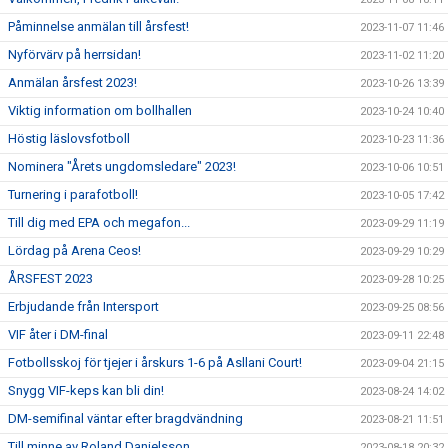
Påminnelse anmälan till årsfest!
2023-11-07 11:46
Nyförvärv på herrsidan!
2023-11-02 11:20
Anmälan årsfest 2023!
2023-10-26 13:39
Viktig information om bollhallen
2023-10-24 10:40
Höstig läslovsfotboll
2023-10-23 11:36
Nominera "Årets ungdomsledare" 2023!
2023-10-06 10:51
Turnering i parafotboll!
2023-10-05 17:42
Till dig med EPA och megafon...
2023-09-29 11:19
Lördag på Arena Ceos!
2023-09-29 10:29
ÅRSFEST 2023
2023-09-28 10:25
Erbjudande från Intersport
2023-09-25 08:56
VIF åter i DM-final
2023-09-11 22:48
Fotbollsskoj för tjejer i årskurs 1-6 på Asllani Court!
2023-09-04 21:15
Snygg VIF-keps kan bli din!
2023-08-24 14:02
DM-semifinal väntar efter bragdvändning
2023-08-21 11:51
Till minne av Roland Danielsson
2023-08-18 20:32