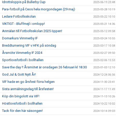
Idrottsloppis på Bullerby Cup
2025-06-19 23:48
Para-fotboll på Ceos hela morgondagen (29 maj)
2025-05-28 10:19
Ledare Fotbollsskolan
2025-05-22 10:10
VIKTIGT - Bluffmejl i omlopp!
2025-05-21 14:36
Anmälan till Fotbollsskolan 2025 öppen!
2025-05-12 09:58
Domarkurs Vimmerby IF
2025-03-24 10:55
Breddturnering VIF v HFK på söndag
2025-03-17 10:58
Årsmöte Vimmerby IF 2024
2025-02-27 09:50
Sportlovsfotboll i bollhallen
2025-02-06 15:53
Save the day !! Årsmötet är onsdagen 26 februari kl 18.30
2025-01-03 12:10
God Jul & Gott Nytt År!
2024-12-24 06:56
VIF hade en go årsfest förra helgen
2024-11-30 23:41
Sista anmälningsdag till årsfesten!
2024-11-17 11:49
Köp din bingolott via VIF!
2024-11-13 10:26
Höstlovsfotboll i bollhallen
2024-10-22 10:02
Tack för den här säsongen!
2024-10-14 09:03