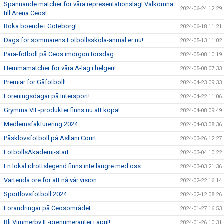
Spännande matcher för våra representationslag! Välkomna
2024-06-24 12:29
till Arena Ceos!
Boka boende i Göteborg!
2024-06-18 11:21
Dags för sommarens Fotbollsskola-anmäl er nu!
2024-05-13 11:02
Para-fotboll på Ceos imorgon torsdag
2024-05-08 10:19
Hemmamatcher för våra A-lag i helgen!
2024-05-08 07:33
Premiär för Gåfotboll!
2024-04-23 09:33
Föreningsdagar på Intersport!
2024-04-22 11:06
Grymma VIF-produkter finns nu att köpa!
2024-04-08 09:49
Medlemsfakturering 2024
2024-04-03 08:36
Påsklovsfotboll på Asllani Court
2024-03-26 12:27
FotbollsAkademi-start
2024-03-04 10:22
En lokal idrottslegend finns inte längre med oss
2024-03-03 21:36
Vartenda öre för att nå vår vision...
2024-02-22 16:14
Sportlovsfotboll 2024
2024-02-12 08:26
Förändringar på Ceosområdet
2024-01-27 16:53
Bli Vimmerby IF-prenumeranter i april!
2024-01-26 10:31