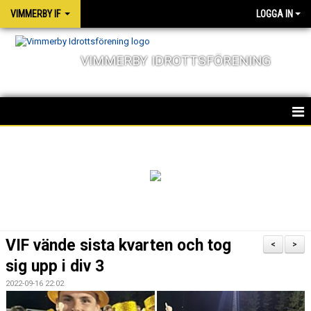
VIMMERBY IF
LOGGA IN
VIMMERBY IDROTTSFÖRENING
HEM
KALENDER
NYHETER
MATCHER
VIF vände sista kvarten och tog
<
>
OM FÖRENINGEN
sig upp i div 3
2022-09-16 22:02
SOCIALA ANSVAR