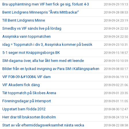
Bra upphämtning men VIF herr fick ge sig, förlust 4-3
2018-09-29 19:13
Bernt Lindgrens Minnespris "Årets Mittbackar"
2018-09-28 08:53
Till Bernt Lindgrens Minne
2018-09-24 23:19
Smedby vs VIF sänds live på lördag
2018-09-24 22:53
Assyriska vann toppmatchen
2018-09-24 22:50
idag = Toppmatch i div 3, Assyriska kommer på besök
2018-09-23 10:31
5-1 seger mot Knäppingsborgs BK
2018-09-15 18:57
SM-dagarna över, alla har åkt hem med ett leende
2018-09-10 10:59
Bilder från en lyckad invigning av Para SM i Källängsparken
2018-09-08 00:17
VIF F08-09 &#10084; VIF dam
2018-09-06 19:13
VIF Akademi fick däng
2018-09-02 21:06
Tät toppmatch på Skobes Arena
2018-09-01 23:35
Föreningsdagar på Intersport
2018-09-01 11:05
Uppstart barn födda 2012
2018-08-30 12:47
Herr drar till bruksorten Boxholm
2018-08-24 13:14
Start av vår eftermiddagsverksamhet nästa vecka
2018-08-22 08:58