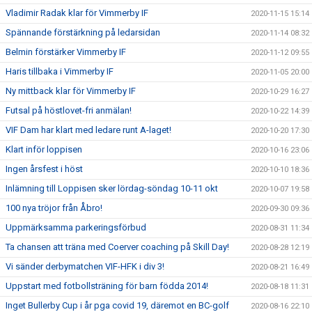
Vladimir Radak klar för Vimmerby IF
2020-11-15 15:14
Spännande förstärkning på ledarsidan
2020-11-14 08:32
Belmin förstärker Vimmerby IF
2020-11-12 09:55
Haris tillbaka i Vimmerby IF
2020-11-05 20:00
Ny mittback klar för Vimmerby IF
2020-10-29 16:27
Futsal på höstlovet-fri anmälan!
2020-10-22 14:39
VIF Dam har klart med ledare runt A-laget!
2020-10-20 17:30
Klart inför loppisen
2020-10-16 23:06
Ingen årsfest i höst
2020-10-10 18:36
Inlämning till Loppisen sker lördag-söndag 10-11 okt
2020-10-07 19:58
100 nya tröjor från Åbro!
2020-09-30 09:36
Uppmärksamma parkeringsförbud
2020-08-31 11:34
Ta chansen att träna med Coerver coaching på Skill Day!
2020-08-28 12:19
Vi sänder derbymatchen VIF-HFK i div 3!
2020-08-21 16:49
Uppstart med fotbollsträning för barn födda 2014!
2020-08-18 11:31
Inget Bullerby Cup i år pga covid 19, däremot en BC-golf
2020-08-16 22:10