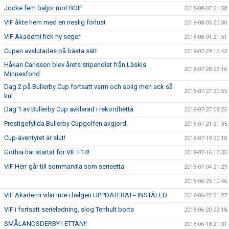
Jocke fem baljor mot BOIF
2018-08-07 21:58
VIF åkte hem med en neslig förlust
2018-08-05 20:30
VIF Akademi fick ny seger
2018-08-01 21:51
Cupen avslutades på bästa sätt
2018-07-29 16:45
Håkan Carlsson blev årets stipendiat från Läskis
2018-07-28 23:16
Minnesfond
Dag 2 på Bullerby Cup fortsatt varm och solig men ack så
2018-07-27 20:55
kul
Dag 1 av Bullerby Cup avklarad i rekordhetta
2018-07-27 08:25
Prestigefyllda Bullerby Cupgolfen avgjord
2018-07-21 21:35
Cup-äventyret är slut!
2018-07-19 20:10
Gothia har startat för VIF F14!
2018-07-16 15:35
VIF Herr går till sommarvila som serieetta
2018-07-04 21:29
2018-06-25 10:46
VIF Akademi vilar inte i helgen UPPDATERAT= INSTÄLLD
2018-06-22 21:27
VIF i fortsatt serieledning, slog Tenhult borta
2018-06-20 23:18
SMÅLANDSDERBY I ETTAN!!
2018-06-18 21:31