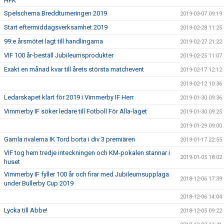
HFK
Spelschema Breddturneringen 2019
2019-03-07 09:19
Start eftermiddagsverksamhet 2019
2019-02-28 11:25
99:e årsmötet lagt till handlingarna
2019-02-27 21:22
VIF 100 år-beställ Jubileumsprodukter
2019-02-25 11:07
Exakt en månad kvar till årets största matchevent
2019-02-17 12:12
2019-02-12 10:36
Ledarskapet klart för 2019 i Vimmerby IF Herr
2019-01-30 09:36
Vimmerby IF söker ledare till Fotboll För Alla-laget
2019-01-30 09:25
2019-01-29 09:00
Gamla rivalerna IK Tord borta i div 3 premiären
2019-01-17 22:55
VIF tog hem tredje inteckningen och KM-pokalen stannar i
2019-01-05 18:02
huset
Vimmerby IF fyller 100 år och firar med Jubileumsupplaga
2018-12-06 17:39
under Bullerby Cup 2019
2018-12-06 14:04
Lycka till Abbe!
2018-12-05 09:22