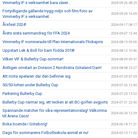
Vimmerby IF:s verksamhet bara växer...
2024-09-26 08:29
Förtydligande gällande trygg miljö och film/foto av
2024-09-24 16:09
Vimmerby IF:s verksamhet:
Årsfest 2024!
2024-09-17 08:17
Årets sista sammandrag för FFA 2024
2024-09-07 15:44
Vimmerby IF nominerade till Plan Internationals Flickapris
2024-08-19 09:00
Uppstart Lek & Boll för barn födda 2018!
2024-08-12 10:46
Vilken VIF & Bullerby Cup-sommar!
2024-08-09 09:37
Äntligen omstart av Division 2 Nordöstra Götaland Dam!
2024-08-08 10:27
Att möta spelaren där den befinner sig
2024-07-29 07:59
50/50-lotteri under Bullerby Cup
2024-07-26 12:40
Parkering Bullerby Cup
2024-07-23 13:52
Bullerby Cup närmar sig, ett tecken är att BC-golfen avgjorts
2024-07-21 22:40
Spännande matcher för våra representationslag! Välkomna
2024-06-24 12:29
till Arena Ceos!
Boka boende i Göteborg!
2024-06-18 11:21
Dags för sommarens Fotbollsskola-anmäl er nu!
2024-05-13 11:02