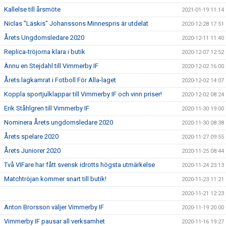
Kallelse till årsmöte
2021-01-19 11:14
Niclas "Läskis" Johanssons Minnespris är utdelat
2020-12-28 17:51
Årets Ungdomsledare 2020
2020-12-11 11:40
Replica-tröjorna klara i butik
2020-12-07 12:52
Ännu en Stejdahl till Vimmerby IF
2020-12-02 16:00
Årets lagkamrat i Fotboll För Alla-laget
2020-12-02 14:07
Koppla sportjulklappar till Vimmerby IF och vinn priser!
2020-12-02 08:24
Erik Ståhlgren till Vimmerby IF
2020-11-30 19:00
Nominera Årets ungdomsledare 2020
2020-11-30 08:38
Årets spelare 2020
2020-11-27 09:55
Årets Juniorer 2020
2020-11-25 08:44
Två VIFare har fått svensk idrotts högsta utmärkelse
2020-11-24 23:13
Matchtröjan kommer snart till butik!
2020-11-23 11:21
2020-11-21 12:23
Anton Brorsson väljer Vimmerby IF
2020-11-19 20:00
Vimmerby IF pausar all verksamhet
2020-11-16 19:27