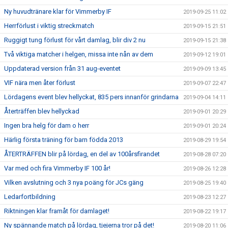
Ny huvudtränare klar för Vimmerby IF
2019-09-25 11:02
Herrförlust i viktig streckmatch
2019-09-15 21:51
Ruggigt tung förlust för vårt damlag, blir div 2 nu
2019-09-15 21:38
Två viktiga matcher i helgen, missa inte nån av dem
2019-09-12 19:01
Uppdaterad version från 31 aug-eventet
2019-09-09 13:45
VIF nära men åter förlust
2019-09-07 22:47
Lördagens event blev hellyckat, 835 pers innanför grindarna
2019-09-04 14:11
Återträffen blev hellyckad
2019-09-01 20:29
Ingen bra helg för dam o herr
2019-09-01 20:24
Härlig första träning för barn födda 2013
2019-08-29 19:54
ÅTERTRÄFFEN blir på lördag, en del av 100årsfirandet
2019-08-28 07:20
Var med och fira Vimmerby IF 100 år!
2019-08-26 12:28
Vilken avslutning och 3 nya poäng för JCs gäng
2019-08-25 19:40
Ledarfortbildning
2019-08-23 12:27
Riktningen klar framåt för damlaget!
2019-08-22 19:17
Ny spännande match på lördag, tjejerna tror på det!
2019-08-20 11:06