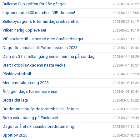
Bullerby Cup-golfen för 25e gången
2023-07-24 20:22
Imponerande 400 matcher i VIF-dressen!
2023-06-14 07:05
Bullerbydagen & Eftermiddagsverksamhet
2023-05-29 11:17
Vilken härlig upplevelse!
2023-05-23 10:10
VIF-spelare till Halmstad med Smålandslaget
2023-05-16 12:17
Dags för anmälan till Fotbollsskolan 2023!
2023-05-10 10:44
Dam div 3 har rullar igång serien hemma på söndag
2023-04-14 18:29
Start FotbollsAkademi nästa vecka!
2023-04-14 10:37
Påsklovsfotboll
2023-04-06 09:59
Medlemsfakturering 2023
2023-04-05 13:34
Äntligen dags för seriepremiär!
2023-04-05 10:44
Stötta ditt lag!
2023-03-30 13:22
Breddturnering fyllde Idrottshallen i år igen
2023-03-26 22:37
Boka extraträning på Påsklovet
2023-03-20 08:49
Dags för årets klassiska breddturnering!
2023-03-17 11:13
Sportlov 2023
2023-02-24 10:12