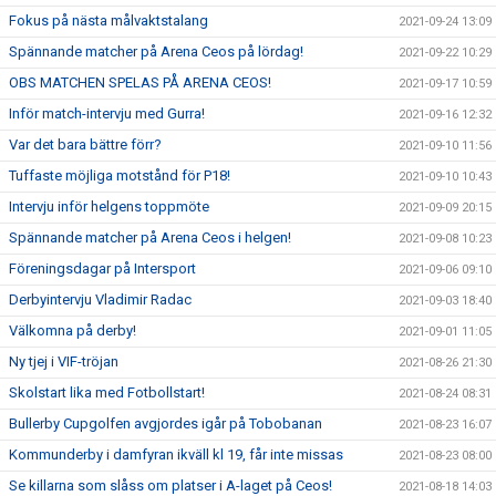
Fokus på nästa målvaktstalang
2021-09-24 13:09
Spännande matcher på Arena Ceos på lördag!
2021-09-22 10:29
OBS MATCHEN SPELAS PÅ ARENA CEOS!
2021-09-17 10:59
Inför match-intervju med Gurra!
2021-09-16 12:32
Var det bara bättre förr?
2021-09-10 11:56
Tuffaste möjliga motstånd för P18!
2021-09-10 10:43
Intervju inför helgens toppmöte
2021-09-09 20:15
Spännande matcher på Arena Ceos i helgen!
2021-09-08 10:23
Föreningsdagar på Intersport
2021-09-06 09:10
Derbyintervju Vladimir Radac
2021-09-03 18:40
Välkomna på derby!
2021-09-01 11:05
Ny tjej i VIF-tröjan
2021-08-26 21:30
Skolstart lika med Fotbollstart!
2021-08-24 08:31
Bullerby Cupgolfen avgjordes igår på Tobobanan
2021-08-23 16:07
Kommunderby i damfyran ikväll kl 19, får inte missas
2021-08-23 08:00
Se killarna som slåss om platser i A-laget på Ceos!
2021-08-18 14:03