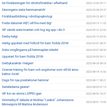
Se föreläsningen för idrottsföräldrar i efterhand
2022-10-05 09:17
Säsongens sista hemmamatch!
2022-09-28 09:37
Föräldrautbildning i idrottspsykologi
2022-09-25 08:17
Freda datumet-VI(F) vill fira med dig!
2022-09-19 11:02
VIF vände sista kvarten och tog sig upp i div 3
2022-09-16 22:02
Derby-helg!
2022-09-15 09:55
Härlig uppstart med fotboll för barn födda 2016!
2022-09-07 08:37
Sista omgångarna på hemmaplan inleds!
2022-09-07 08:33
Uppstart för barn födda 2016!
2022-09-05 09:11
Derbykaraktär i helgen!
2022-08-24 08:53
Coerver-träning för barn och ungdomar som vill bli ännu
2022-08-18 16:56
bättre i höst!
Dags för nya prestationer hemma!
2022-08-17 08:21
Serieledarna gästar!
2022-08-09 07:13
VIF kör en större LOPPIS igen
2022-08-05 18:27
Vimmerby IF delade ut Nicklas ”Läskis” Johanssons
2022-08-01 13:04
Minnespris till Martina Andersson