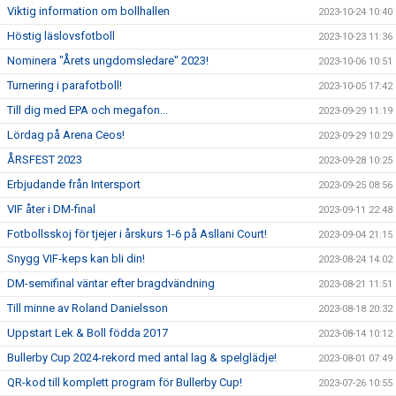
Viktig information om bollhallen
2023-10-24 10:40
Höstig läslovsfotboll
2023-10-23 11:36
Nominera "Årets ungdomsledare" 2023!
2023-10-06 10:51
Turnering i parafotboll!
2023-10-05 17:42
Till dig med EPA och megafon...
2023-09-29 11:19
Lördag på Arena Ceos!
2023-09-29 10:29
ÅRSFEST 2023
2023-09-28 10:25
Erbjudande från Intersport
2023-09-25 08:56
VIF åter i DM-final
2023-09-11 22:48
Fotbollsskoj för tjejer i årskurs 1-6 på Asllani Court!
2023-09-04 21:15
Snygg VIF-keps kan bli din!
2023-08-24 14:02
DM-semifinal väntar efter bragdvändning
2023-08-21 11:51
Till minne av Roland Danielsson
2023-08-18 20:32
Uppstart Lek & Boll födda 2017
2023-08-14 10:12
Bullerby Cup 2024-rekord med antal lag & spelglädje!
2023-08-01 07:49
QR-kod till komplett program för Bullerby Cup!
2023-07-26 10:55