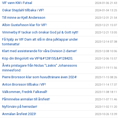
VIF vann KM i Futsal
2024-01-06 21:43
Oskar Stejdahl tillbaka i VIF!
2024-01-04 13:25
Till minne av Kjell Andersson
2023-12-31 21:54
Albin Gustafsson klar för VIF!
2023-12-21 15:07
Vimmerby IF tackar och önskar God jul & Gott nytt!
2023-12-21 13:05
Få hjälp av VIF Dam att slå in dina julklappar under
2023-12-14 07:38
tomtenatta!
Klart med assisterande för våra Division 2-damer!
2023-12-08 10:06
Köp din Bingolott via VIF!&#128155;&#128420;
2023-12-06 15:57
Årets pristagare från Niclas "Läskis" Johanssons
2023-11-19 11:56
minnesfond
Pierre Brorsson klar som huvudtränare även 2024!
2023-11-15 08:26
Anton Brorsson tillbaka i VIF!
2023-11-14 17:37
Välkommen, Fredrik Falkevall!
2023-11-08 18:11
Påminnelse anmälan till årsfest!
2023-11-07 11:46
Nyförvärv på herrsidan!
2023-11-02 11:20
Anmälan årsfest 2023!
2023-10-26 13:39