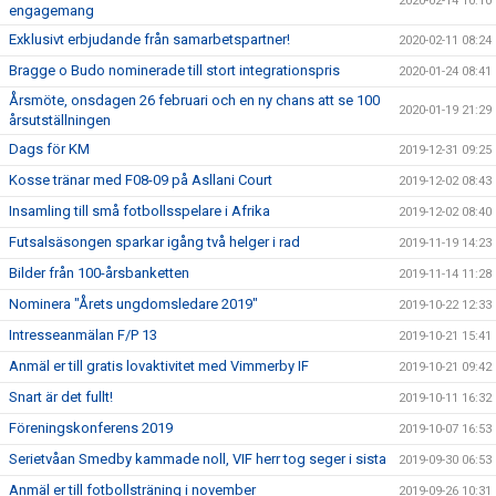
2020-02-14 10:10
engagemang
Exklusivt erbjudande från samarbetspartner!
2020-02-11 08:24
Bragge o Budo nominerade till stort integrationspris
2020-01-24 08:41
Årsmöte, onsdagen 26 februari och en ny chans att se 100
2020-01-19 21:29
årsutställningen
Dags för KM
2019-12-31 09:25
Kosse tränar med F08-09 på Asllani Court
2019-12-02 08:43
Insamling till små fotbollsspelare i Afrika
2019-12-02 08:40
Futsalsäsongen sparkar igång två helger i rad
2019-11-19 14:23
Bilder från 100-årsbanketten
2019-11-14 11:28
Nominera "Årets ungdomsledare 2019"
2019-10-22 12:33
Intresseanmälan F/P 13
2019-10-21 15:41
Anmäl er till gratis lovaktivitet med Vimmerby IF
2019-10-21 09:42
Snart är det fullt!
2019-10-11 16:32
Föreningskonferens 2019
2019-10-07 16:53
Serietvåan Smedby kammade noll, VIF herr tog seger i sista
2019-09-30 06:53
Anmäl er till fotbollsträning i november
2019-09-26 10:31