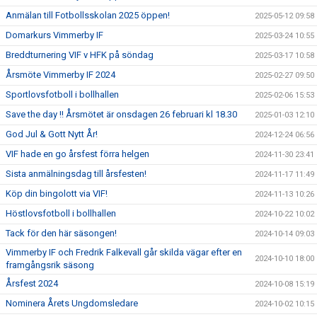
Anmälan till Fotbollsskolan 2025 öppen!
2025-05-12 09:58
Domarkurs Vimmerby IF
2025-03-24 10:55
Breddturnering VIF v HFK på söndag
2025-03-17 10:58
Årsmöte Vimmerby IF 2024
2025-02-27 09:50
Sportlovsfotboll i bollhallen
2025-02-06 15:53
Save the day !! Årsmötet är onsdagen 26 februari kl 18.30
2025-01-03 12:10
God Jul & Gott Nytt År!
2024-12-24 06:56
VIF hade en go årsfest förra helgen
2024-11-30 23:41
Sista anmälningsdag till årsfesten!
2024-11-17 11:49
Köp din bingolott via VIF!
2024-11-13 10:26
Höstlovsfotboll i bollhallen
2024-10-22 10:02
Tack för den här säsongen!
2024-10-14 09:03
Vimmerby IF och Fredrik Falkevall går skilda vägar efter en
2024-10-10 18:00
framgångsrik säsong
Årsfest 2024
2024-10-08 15:19
Nominera Årets Ungdomsledare
2024-10-02 10:15