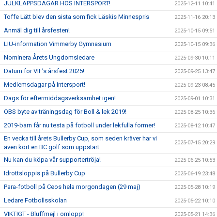
JULKLAPPSDAGAR HOS INTERSPORT!
2025-12-11 10:41
Toffe Lätt blev den sista som fick Läskis Minnespris
2025-11-16 20:13
Anmäl dig till årsfesten!
2025-10-15 09:51
LIU-information Vimmerby Gymnasium
2025-10-15 09:36
Nominera Årets Ungdomsledare
2025-09-30 10:11
Datum för VIF’s årsfest 2025!
2025-09-25 13:47
Medlemsdagar på Intersport!
2025-09-23 08:45
Dags för eftermiddagsverksamhet igen!
2025-09-01 10:31
OBS byte av träningsdag för Boll & lek 2019!
2025-08-25 10:36
2019-barn får nu testa på fotboll under lekfulla former!
2025-08-12 10:47
En vecka till årets Bullerby Cup, som seden kräver har vi
2025-07-15 20:29
även kört en BC golf som uppstart
Nu kan du köpa vår supportertröja!
2025-06-25 10:53
Idrottsloppis på Bullerby Cup
2025-06-19 23:48
Para-fotboll på Ceos hela morgondagen (29 maj)
2025-05-28 10:19
Ledare Fotbollsskolan
2025-05-22 10:10
VIKTIGT - Bluffmejl i omlopp!
2025-05-21 14:36