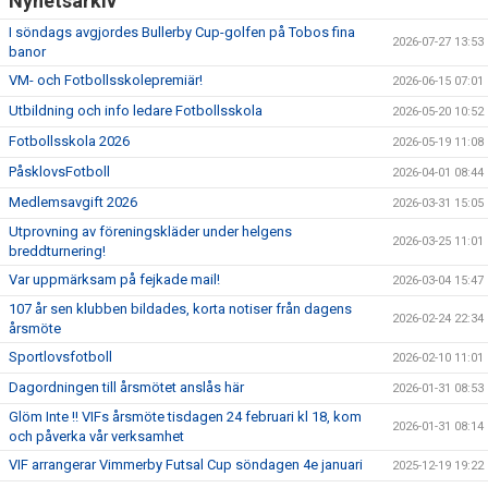
Nyhetsarkiv
I söndags avgjordes Bullerby Cup-golfen på Tobos fina
2026-07-27 13:53
banor
VM- och Fotbollsskolepremiär!
2026-06-15 07:01
Utbildning och info ledare Fotbollsskola
2026-05-20 10:52
Fotbollsskola 2026
2026-05-19 11:08
PåsklovsFotboll
2026-04-01 08:44
Medlemsavgift 2026
2026-03-31 15:05
Utprovning av föreningskläder under helgens
2026-03-25 11:01
breddturnering!
Var uppmärksam på fejkade mail!
2026-03-04 15:47
107 år sen klubben bildades, korta notiser från dagens
2026-02-24 22:34
årsmöte
Sportlovsfotboll
2026-02-10 11:01
Dagordningen till årsmötet anslås här
2026-01-31 08:53
Glöm Inte !! VIFs årsmöte tisdagen 24 februari kl 18, kom
2026-01-31 08:14
och påverka vår verksamhet
VIF arrangerar Vimmerby Futsal Cup söndagen 4e januari
2025-12-19 19:22