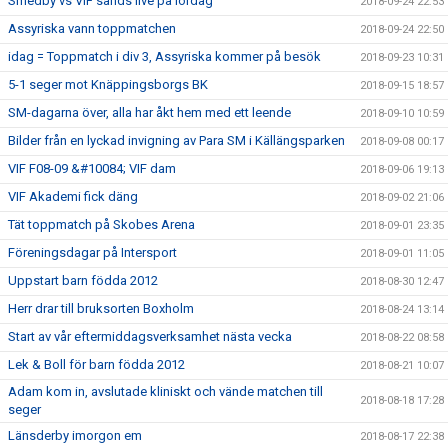
Smedby vs VIF sänds live på lördag
2018-09-24 22:53
Assyriska vann toppmatchen
2018-09-24 22:50
idag = Toppmatch i div 3, Assyriska kommer på besök
2018-09-23 10:31
5-1 seger mot Knäppingsborgs BK
2018-09-15 18:57
SM-dagarna över, alla har åkt hem med ett leende
2018-09-10 10:59
Bilder från en lyckad invigning av Para SM i Källängsparken
2018-09-08 00:17
VIF F08-09 &#10084; VIF dam
2018-09-06 19:13
VIF Akademi fick däng
2018-09-02 21:06
Tät toppmatch på Skobes Arena
2018-09-01 23:35
Föreningsdagar på Intersport
2018-09-01 11:05
Uppstart barn födda 2012
2018-08-30 12:47
Herr drar till bruksorten Boxholm
2018-08-24 13:14
Start av vår eftermiddagsverksamhet nästa vecka
2018-08-22 08:58
Lek & Boll för barn födda 2012
2018-08-21 10:07
Adam kom in, avslutade kliniskt och vände matchen till
2018-08-18 17:28
seger
Länsderby imorgon em
2018-08-17 22:38