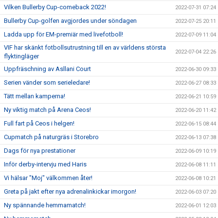
Vilken Bullerby Cup-comeback 2022!
2022-07-31 07:24
Bullerby Cup-golfen avgjordes under söndagen
2022-07-25 20:11
Ladda upp för EM-premiär med livefotboll!
2022-07-09 11:04
VIF har skänkt fotbollsutrustning till en av världens största
2022-07-04 22:26
flyktingläger
Uppfräschning av Asllani Court
2022-06-30 09:33
Serien vänder som serieledare!
2022-06-27 08:33
Tätt mellan kamperna!
2022-06-21 10:59
Ny viktig match på Arena Ceos!
2022-06-20 11:42
Full fart på Ceos i helgen!
2022-06-15 08:44
Cupmatch på naturgräs i Storebro
2022-06-13 07:38
Dags för nya prestationer
2022-06-09 10:19
Inför derby-intervju med Haris
2022-06-08 11:11
Vi hälsar "Moj" välkommen åter!
2022-06-08 10:21
Greta på jakt efter nya adrenalinkickar imorgon!
2022-06-03 07:20
Ny spännande hemmamatch!
2022-06-01 12:03