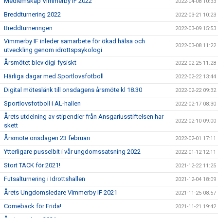
Medlemskap Vimmerby IF 2022
2022-04-08 10:33
Breddturnering 2022
2022-03-21 10:23
Breddturneringen
2022-03-09 15:53
Vimmerby IF inleder samarbete för ökad hälsa och
2022-03-08 11:22
utveckling genom idrottspsykologi
Årsmötet blev digi-fysiskt
2022-02-25 11:28
Härliga dagar med Sportlovsfotboll
2022-02-22 13:44
Digital möteslänk till onsdagens årsmöte kl 18.30
2022-02-22 09:32
Sportlovsfotboll i AL-hallen
2022-02-17 08:30
Årets utdelning av stipendier från Ansgariusstiftelsen har
2022-02-10 09:00
skett
Årsmöte onsdagen 23 februari
2022-02-01 17:11
Ytterligare pusselbit i vår ungdomssatsning 2022
2022-01-12 12:11
Stort TACK för 2021!
2021-12-22 11:25
Futsalturnering i Idrottshallen
2021-12-04 18:09
Årets Ungdomsledare Vimmerby IF 2021
2021-11-25 08:57
Comeback för Frida!
2021-11-21 19:42