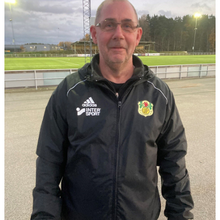
BARN & UNGDOMSVERKSAMHET
STÖTTA VIF
KONTAKT / BOKNING