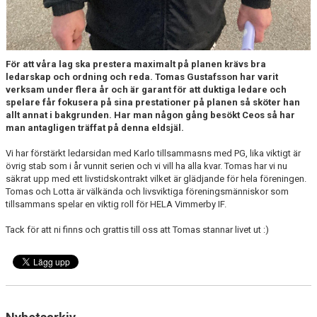
För att våra lag ska prestera maximalt på planen krävs bra
ledarskap och ordning och reda. Tomas Gustafsson har varit
verksam under flera år och är garant för att duktiga ledare och
spelare får fokusera på sina prestationer på planen så sköter han
allt annat i bakgrunden. Har man någon gång besökt Ceos så har
man antagligen träffat på denna eldsjäl.
Vi har förstärkt ledarsidan med Karlo tillsammasns med PG, lika viktigt är
övrig stab som i år vunnit serien och vi vill ha alla kvar. Tomas har vi nu
säkrat upp med ett livstidskontrakt vilket är glädjande för hela föreningen.
Tomas och Lotta är välkända och livsviktiga föreningsmänniskor som
tillsammans spelar en viktig roll för HELA Vimmerby IF.
Tack för att ni finns och grattis till oss att Tomas stannar livet ut :)