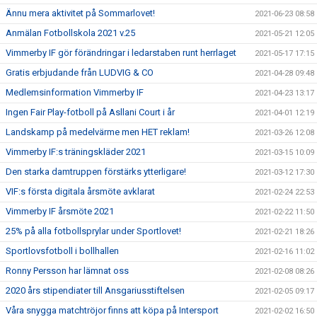
Ännu mera aktivitet på Sommarlovet!
2021-06-23 08:58
Anmälan Fotbollskola 2021 v.25
2021-05-21 12:05
Vimmerby IF gör förändringar i ledarstaben runt herrlaget
2021-05-17 17:15
Gratis erbjudande från LUDVIG & CO
2021-04-28 09:48
Medlemsinformation Vimmerby IF
2021-04-23 13:17
Ingen Fair Play-fotboll på Asllani Court i år
2021-04-01 12:19
Landskamp på medelvärme men HET reklam!
2021-03-26 12:08
Vimmerby IF:s träningskläder 2021
2021-03-15 10:09
Den starka damtruppen förstärks ytterligare!
2021-03-12 17:30
VIF:s första digitala årsmöte avklarat
2021-02-24 22:53
Vimmerby IF årsmöte 2021
2021-02-22 11:50
25% på alla fotbollsprylar under Sportlovet!
2021-02-21 18:26
Sportlovsfotboll i bollhallen
2021-02-16 11:02
Ronny Persson har lämnat oss
2021-02-08 08:26
2020 års stipendiater till Ansgariusstiftelsen
2021-02-05 09:17
Våra snygga matchtröjor finns att köpa på Intersport
2021-02-02 16:50