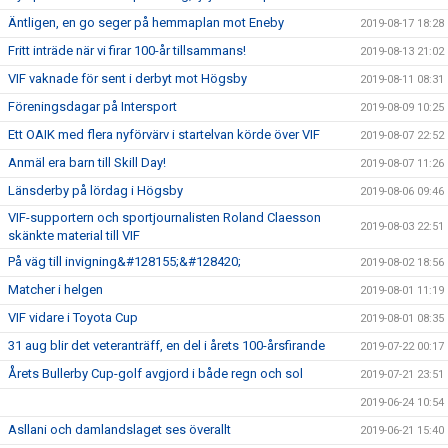
Äntligen, en go seger på hemmaplan mot Eneby
2019-08-17 18:28
Fritt inträde när vi firar 100-år tillsammans!
2019-08-13 21:02
VIF vaknade för sent i derbyt mot Högsby
2019-08-11 08:31
Föreningsdagar på Intersport
2019-08-09 10:25
Ett OAIK med flera nyförvärv i startelvan körde över VIF
2019-08-07 22:52
Anmäl era barn till Skill Day!
2019-08-07 11:26
Länsderby på lördag i Högsby
2019-08-06 09:46
VIF-supportern och sportjournalisten Roland Claesson
2019-08-03 22:51
skänkte material till VIF
På väg till invigning&#128155;&#128420;
2019-08-02 18:56
Matcher i helgen
2019-08-01 11:19
VIF vidare i Toyota Cup
2019-08-01 08:35
31 aug blir det veteranträff, en del i årets 100-årsfirande
2019-07-22 00:17
Årets Bullerby Cup-golf avgjord i både regn och sol
2019-07-21 23:51
2019-06-24 10:54
Asllani och damlandslaget ses överallt
2019-06-21 15:40