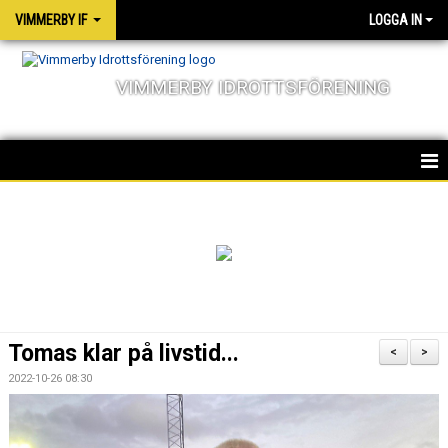
VIMMERBY IF
LOGGA IN
VIMMERBY IDROTTSFÖRENING
HEM
KALENDER
NYHETER
MATCHER
Tomas klar på livstid...
<
>
OM FÖRENINGEN
2022-10-26 08:30
SOCIALA ANSVAR