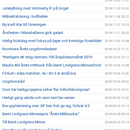
2018-12-03 11:41
Julskyltning med Vimmerby IF på torget
2018-11-29 10:45
Målvaktsträning i bollhallen
2018-11-28 20:22
Ny kraft klar till föreningen
2018-11-22 19:53
Årsfesten i Mässhallarna gick galant
2018-11-11 20:42
Härlig höstdag med fokus på tjejer och kvinnliga förebilder!
2018-11-03 14:48
Nominera Årets ungdomsledare!
2018-10-23 11:21
Ytterligare ett steg närmare 100 årsjubileumsåret 2019
2018-10-06 22:12
Macke Ahl årets mittback från Bernt Lindgrens Minnesfond
2018-10-06 22:08
Förlust i sista matchen, 4a i div 3 är ändå bra
2018-10-06 16:26
Ungdomsråd
2018-10-04 08:42
Dom här härliga tjejerna söker fler fotbollskompisar!
2018-10-02 14:41
Härligt gäng vände och vann herr7an-serien
2018-09-30 13:50
Bra upphämtning men VIF herr fick ge sig, förlust 4-3
2018-09-29 19:13
Bernt Lindgrens Minnespris "Årets Mittbackar"
2018-09-28 08:53
Till Bernt Lindgrens Minne
2018-09-24 23:19