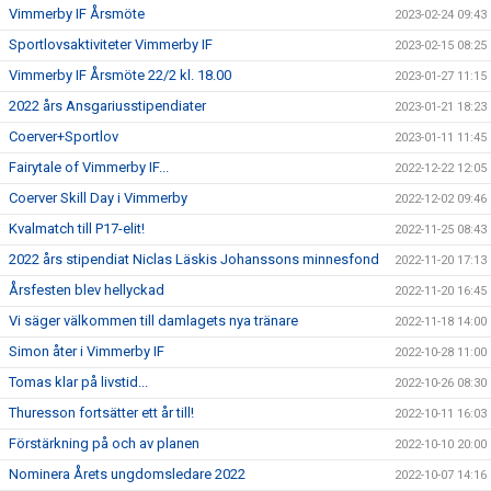
Vimmerby IF Årsmöte
2023-02-24 09:43
Sportlovsaktiviteter Vimmerby IF
2023-02-15 08:25
Vimmerby IF Årsmöte 22/2 kl. 18.00
2023-01-27 11:15
2022 års Ansgariusstipendiater
2023-01-21 18:23
Coerver+Sportlov
2023-01-11 11:45
Fairytale of Vimmerby IF...
2022-12-22 12:05
Coerver Skill Day i Vimmerby
2022-12-02 09:46
Kvalmatch till P17-elit!
2022-11-25 08:43
2022 års stipendiat Niclas Läskis Johanssons minnesfond
2022-11-20 17:13
Årsfesten blev hellyckad
2022-11-20 16:45
Vi säger välkommen till damlagets nya tränare
2022-11-18 14:00
Simon åter i Vimmerby IF
2022-10-28 11:00
Tomas klar på livstid...
2022-10-26 08:30
Thuresson fortsätter ett år till!
2022-10-11 16:03
Förstärkning på och av planen
2022-10-10 20:00
Nominera Årets ungdomsledare 2022
2022-10-07 14:16