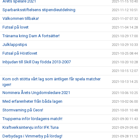
Årets spelare 2021
2021-11-15 10:40
Sparbanksstiftelsens stipendieutdelning
2021-11-12 10:51
Välkommen tillbaka!
2021-11-07 07:32
Futsal på lovet
2021-11-04 14:28
Tränarna kring Dam A fortsätter!
2021-10-29 17:00
Julklappstips
2021-10-29 10:33
Futsal på Höstlovet
2021-10-25 08:44
Inbjudan till Skill Day födda 2013-2007
2021-10-20 10:28
2021-10-15 12:07
Kom och stötta vårt lag som äntligen får spela matcher
2021-10-13 14:25
igen!
Nominera Årets Ungdomsledare 2021
2021-10-06 10:25
Med erfarenheter från båda lagen
2021-10-02 06:00
Stormvarning på Ceos!
2021-10-01 10:48
Trupperna inför lördagens match!
2021-09-30 11:43
Kraftverksintervju inför IFK Tuna
2021-09-29 09:40
Derbydags i Vimmerby på lördag!
2021-09-28 11:12