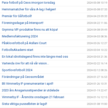
Para-fotboll på Ceos imorgon torsdag
2024-05-08 10:19
Hemmamatcher för våra A-lag i helgen!
2024-05-08 07:33
Premiär för Gåfotboll!
2024-04-23 09:33
Föreningsdagar på Intersport!
2024-04-22 11:06
Grymma VIF-produkter finns nu att köpa!
2024-04-08 09:49
Medlemsfakturering 2024
2024-04-03 08:36
Påsklovsfotboll på Asllani Court
2024-03-26 12:27
FotbollsAkademi-start
2024-03-04 10:22
En lokal idrottslegend finns inte längre med oss
2024-03-03 21:36
Vartenda öre för att nå vår vision...
2024-02-22 16:14
Sportlovsfotboll 2024
2024-02-12 08:26
Förändringar på Ceosområdet
2024-01-27 16:53
Bli Vimmerby IF-prenumeranter i april!
2024-01-26 10:31
2023 års Ansgariusstipendier är utdelade
2024-01-19 22:47
Vimmerby IF - Årsmöte onsdagen 21 februari
2024-01-16 12:15
Sista viktiga pusselbiten är lagd!
2024-01-08 19:00