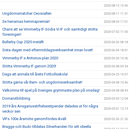
2020-08-12 15:46
Ungdomsmatcher Ceosvallen
2020-08-11 11:31
Se herrarnas hemmapremiär!
2020-08-03 17:01
Chans att se Vimmerby IF-Södra Vi IF och samtidigt stötta
2020-07-02 11:00
föreningen!
Bullerby Cup 2020 inställt
2020-06-05 08:18
Sista dagen med eftermiddagsverksamhet innan lovet!
2020-06-04 18:01
Vimmerby IF:s Antivirus-plan 2020
2020-05-20 10:36
Stötta Vimmerby IF genom 2020!
2020-05-08 09:34
Dags att anmäla till årets Fotbollsskola!
2020-04-23 14:07
Stötta gärna vår Barn- och ungdomsverksamhet!
2020-04-08 10:46
Välkomna till spel på Sveriges grymmaste plan på onsdag!
2020-04-08 08:49
Domarutbildning
2020-03-03 12:04
2019 års Ansgariusstiftelsestipender delades ut för några
2020-03-01 12:19
veckor sen
VIFs 100e årsmöte genomfördes ikväll
2020-02-26 21:26
Bragge och Budo tilldelas Silverhanden för sitt ideella