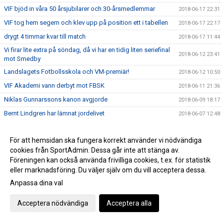
VIF bjöd in våra 50 årsjubilarer och 30-årsmedlemmar
2018-06-17 22:31
VIF tog hem segern och klev upp på position ett i tabellen
2018-06-17 22:17
drygt 4 timmar kvar till match
2018-06-17 11:44
Vi firar lite extra på söndag, då vi har en tidig liten seriefinal
2018-06-12 23:41
mot Smedby
Landslagets Fotbollsskola och VM-premiär!
2018-06-12 10:50
VIF Akademi vann derbyt mot FBSK
2018-06-11 21:36
Niklas Gunnarssons kanon avgjorde
2018-06-09 18:17
Bernt Lindgren har lämnat jordelivet
2018-06-07 12:48
J18 slog Högsby borta med 0-6
2018-06-06 21:02
För att hemsidan ska fungera korrekt använder vi nödvändiga
Alicia Strand har fått sin dom.
2018-06-05 22:46
cookies från SportAdmin. Dessa går inte att stänga av.
Nässjö avgjorde i förlängningen
2018-05-30 22:13
Föreningen kan också använda frivilliga cookies, t.ex. för statistik
Sista veckan med FotbollsAkademi
eller marknadsföring. Du väljer själv om du vill acceptera dessa.
2018-05-29 15:33
Anpassa dina val
Herr hade inga problem med Grebo
2018-05-26 16:37
VIF Akademi vann enkelt
2018-05-23 22:47
Acceptera nödvändiga
Acceptera alla
Invigning av Asllani Court
2018-05-21 08:34