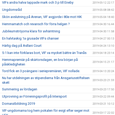
VIFs andra halva tappade mark och 3 p till Eneby
2019-05-12 22:17
Ungdomsråd
2019-05-08 08:42
Skön avslutning på Arenan, VIF avgjorde i 80e mot HIK
2019-05-04 18:40
Hemmamatch och revansch för förra helgen ?
2019-04-30 16:44
Jubileumströjorna klara för avhämtning
2019-04-30 11:58
En halvtaskig 1a grusade VIFs chanser
2019-04-27 00:13
Härlig dag på Asllani Court
2019-04-24 13:10
5-1 kan inte förklaras bort, VIF va mycket bättre än Tranås
2019-04-18 23:14
Hemmapremiär på skärtorsdagen, en bra början på
2019-04-15 21:17
påskledigheten
Tord fick en 3 poängare i seriepremiären, VIF nollade.
2019-04-13 20:24
Nu har utdelningen av stipendierna från Ansgariusstiftelsen
2019-03-23 21:59
skett
Summering av lördagen
2019-03-23 17:50
Utprovning av Förreningsprofil på Intersport
2019-03-22 09:44
Domarutbildning 2019
2019-03-21 10:12
VIF-ungdomarna tog hem pokalen för evigt efter seger mot
2019-03-17 22:02