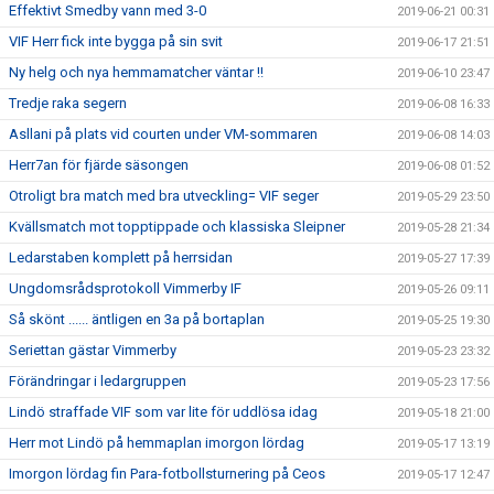
Effektivt Smedby vann med 3-0
2019-06-21 00:31
VIF Herr fick inte bygga på sin svit
2019-06-17 21:51
Ny helg och nya hemmamatcher väntar !!
2019-06-10 23:47
Tredje raka segern
2019-06-08 16:33
Asllani på plats vid courten under VM-sommaren
2019-06-08 14:03
Herr7an för fjärde säsongen
2019-06-08 01:52
Otroligt bra match med bra utveckling= VIF seger
2019-05-29 23:50
Kvällsmatch mot topptippade och klassiska Sleipner
2019-05-28 21:34
Ledarstaben komplett på herrsidan
2019-05-27 17:39
Ungdomsrådsprotokoll Vimmerby IF
2019-05-26 09:11
Så skönt ...... äntligen en 3a på bortaplan
2019-05-25 19:30
Seriettan gästar Vimmerby
2019-05-23 23:32
Förändringar i ledargruppen
2019-05-23 17:56
Lindö straffade VIF som var lite för uddlösa idag
2019-05-18 21:00
Herr mot Lindö på hemmaplan imorgon lördag
2019-05-17 13:19
Imorgon lördag fin Para-fotbollsturnering på Ceos
2019-05-17 12:47