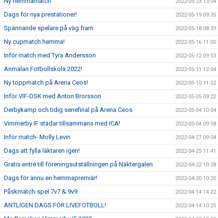
Ny hemmamatch
2022-05-23 13:04
Dags för nya prestationer!
2022-05-19 09:35
Spännande spelare på väg fram
2022-05-18 08:39
Ny cupmatch hemma!
2022-05-16 11:00
Inför match med Tyra Andersson
2022-05-12 09:53
Anmälan Fotbollskola 2022!
2022-05-11 12:04
Ny toppmatch på Arena Ceos!
2022-05-10 11:52
Inför VIF-DSK med Anton Brorsson
2022-05-05 09:22
Derbykamp och tidig seriefinal på Arena Ceos
2022-05-04 10:04
Vimmerby IF städar tillsammans med ICA!
2022-05-04 09:58
Inför match- Molly Levin
2022-04-27 09:04
Dags att fylla läktaren igen!
2022-04-25 11:41
Gratis entré till föreningsutställningen på Näktergalen
2022-04-22 10:28
Dags för ännu en hemmapremiär!
2022-04-20 10:20
Påskmatch-spel 7v7 & 9v9
2022-04-14 14:22
ÄNTLIGEN DAGS FÖR LIVEFOTBOLL!
2022-04-14 10:25